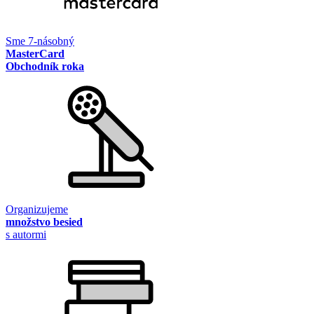
Sme 7-násobný
MasterCard
Obchodník roka
Organizujeme
množstvo besied
s autormi