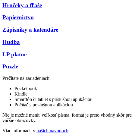
Hrnčeky a fľaše
Papiernictvo
Zápisníky a kalendáre
Hudba
LP platne
Puzzle
Prečítate na zariadeniach:
Pocketbook
Kindle
Smartfón či tablet s príslušnou aplikáciou
Počítač s príslušnou aplikáciou
Nie je možné meniť veľkosť písma, formát je preto vhodný skôr pre
väčšie obrazovky.
Viac informácií v
našich návodoch