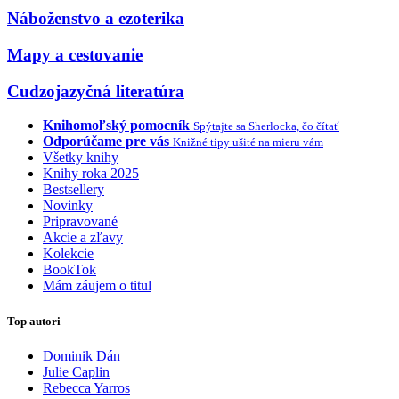
Náboženstvo a ezoterika
Mapy a cestovanie
Cudzojazyčná literatúra
Knihomoľský pomocník
Spýtajte sa Sherlocka, čo čítať
Odporúčame pre vás
Knižné tipy ušité na mieru vám
Všetky knihy
Knihy roka 2025
Bestsellery
Novinky
Pripravované
Akcie a zľavy
Kolekcie
BookTok
Mám záujem o titul
Top autori
Dominik Dán
Julie Caplin
Rebecca Yarros