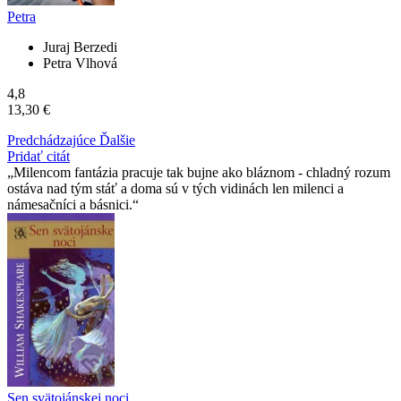
Petra
Juraj Berzedi
Petra Vlhová
4,8
13,30 €
Predchádzajúce
Ďalšie
Pridať citát
Milencom fantázia pracuje tak bujne ako bláznom - chladný rozum
ostáva nad tým stáť a doma sú v tých vidinách len milenci a
námesačníci a básnici.
Sen svätojánskej noci