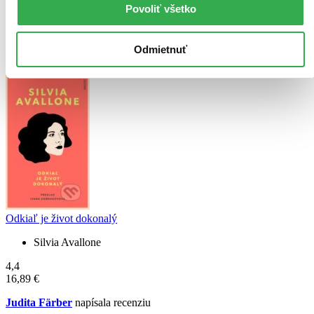
Nastastie som tuto knihu citala az po Ciernom srdci. osudy a pribehy
Povoliť všetko
mi pripadali tazko uveritelne, vsetko bolo prehnane. Miestami to
bolo az gycove. Kniha je precenovana.
Odmietnuť
Čítať viac
Odkiaľ je život dokonalý
Silvia Avallone
4,4
16,89 €
Judita Färber
napísala recenziu