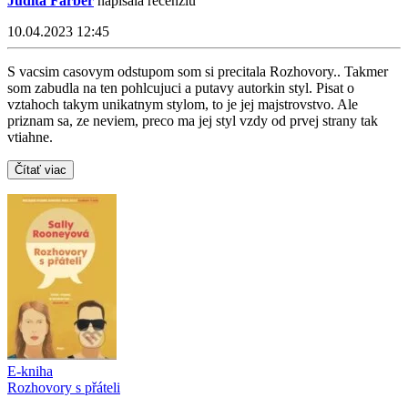
Judita Färber
napísala recenziu
10.04.2023 12:45
S vacsim casovym odstupom som si precitala Rozhovory.. Takmer
som zabudla na ten pohlcujuci a putavy autorkin styl. Pisat o
vztahoch takym unikatnym stylom, to je jej majstrovstvo. Ale
priznam sa, ze neviem, preco ma jej styl vzdy od prvej strany tak
vtiahne.
Čítať viac
E-kniha
Rozhovory s přáteli