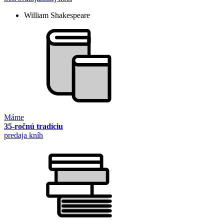
William Shakespeare
Máme
35-ročnú tradíciu
predaja kníh