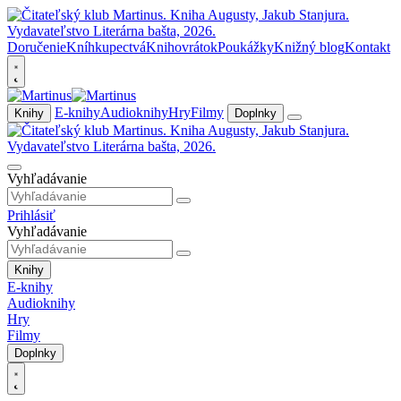
Doručenie
Kníhkupectvá
Knihovrátok
Poukážky
Knižný blog
Kontakt
E-knihy
Audioknihy
Hry
Filmy
Knihy
Doplnky
Vyhľadávanie
Prihlásiť
Vyhľadávanie
Knihy
E-knihy
Audioknihy
Hry
Filmy
Doplnky