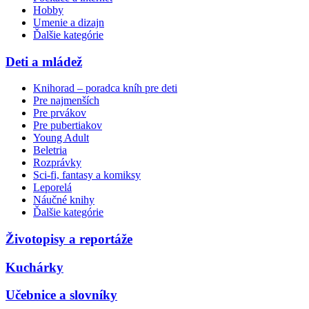
Hobby
Umenie a dizajn
Ďalšie kategórie
Deti a mládež
Knihorad – poradca kníh pre deti
Pre najmenších
Pre prvákov
Pre pubertiakov
Young Adult
Beletria
Rozprávky
Sci-fi, fantasy a komiksy
Leporelá
Náučné knihy
Ďalšie kategórie
Životopisy a reportáže
Kuchárky
Učebnice a slovníky