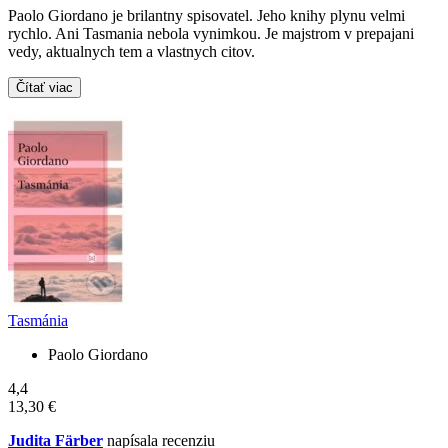
Paolo Giordano je brilantny spisovatel. Jeho knihy plynu velmi
rychlo. Ani Tasmania nebola vynimkou. Je majstrom v prepajani
vedy, aktualnych tem a vlastnych citov.
Čítať viac
Tasmánia
Paolo Giordano
4,4
13,30 €
Judita Färber
napísala recenziu