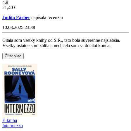
4,9
21,40 €
Judita Färber
napísala recenziu
10.03.2025 23:38
Citala som vsetky knihy od S.R., tato bola suverenne najslabsia.
Vsetky ostatne som zhltla a nechcela som sa docitat konca.
Čítať viac
E-kniha
Intermezzo