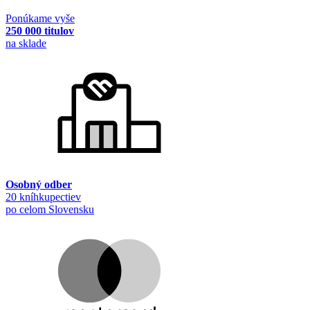
Ponúkame vyše
250 000 titulov
na sklade
Osobný odber
20 kníhkupectiev
po celom Slovensku