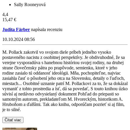
Sally Rooneyová
4,4
15,47 €
Judita Färber
napísala recenziu
10.10.2024 08:56
M. Pollack zakotvil vo svojom diele príbeh jedného vysoko
postaveného nacistu z osobitnej perspektívy. Je obdivuhodné, že sa
verejne vysporadúva s hanebnou históriou svojej rodiny, na druhej
strane človečensky pátra po prapôvode, semienku, ktoré v jeho
rodine zasialo tú oddanosť ideológii. Mňa, pochopiteľne, najviac
zasiahla časť o pôsobení jeho otca na Slovensku, detaily o ľuďoch,
miestach... Osobitné uznanie patrí M. Pollackovi za to, že sa dokázal
vymaniť z tohto prostredia a ísť, dá sa povedať, S touto knihou úzko
súvisí aj nedávno odvysielaný dokument Pohľad do priepasti so
samotným autorom, prekladateľom M. Hvoreckým, historikom A.
Hruboňom a ďalšími. Tak ako knihu, odporúčam pozrieť si aj film,
je to silné.
Čítať viac