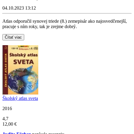
04.10.2023 13:12
Atlas odporučil synovej triede (8.) zemepisár ako najosvedčenejší,
pracuje s ním roky, tak je zrejme dobrý.
Čítať viac
Školský atlas sveta
2016
4,7
12,00 €