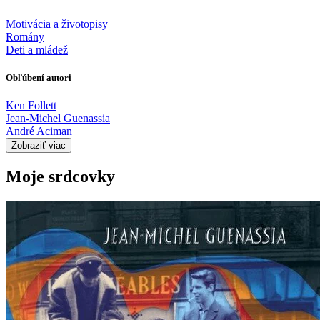
Motivácia a životopisy
Romány
Deti a mládež
Obľúbení autori
Ken Follett
Jean-Michel Guenassia
André Aciman
Zobraziť viac
Moje srdcovky