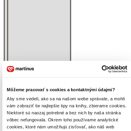
Moje aktivity
Judita Färber
napísala recenziu
Môžeme pracovať s cookies a kontaktnými údajmi?
Aby sme vedeli, ako sa na našom webe správate, a mohli
02.09.2025 22:47
vám zobraziť tie najlepšie tipy na knihy, zbierame cookies.
Ťažké, preťažké čítanie. Napísané kvalitným jazykom, klobúk dole
Niektoré sú naozaj potrebné a bez nich by naša stránka
aj za preklad. V istej časti som musela knihu odložiť a neskôr sa k
vôbec nefungovala. Okrem toho používame analytické
nej vrátiť. Takmer po poslednú stranu prináša osudové zvraty.
cookies, ktoré nám umožňujú zisťovať, ako náš web
Homo homini lupus est.