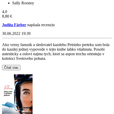
Sally Rooney
4,0
8,80 €
Judita Färber
napísala recenziu
30.06.2022 19:39
Ako verny fanusik a sledovatel kazdeho Petrinho preteku som bola
do kazdej jednej vypovede v tejto knihe lahko vtiahnuta. Posobi
autenticky a oslovi najma tych, ktori sa aspon trochu orientuju v
kolotoci Svetoveho pohara.
Čítať viac