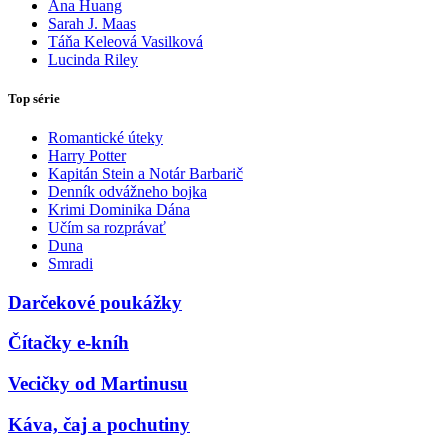
Ana Huang
Sarah J. Maas
Táňa Keleová Vasilková
Lucinda Riley
Top série
Romantické úteky
Harry Potter
Kapitán Stein a Notár Barbarič
Denník odvážneho bojka
Krimi Dominika Dána
Učím sa rozprávať
Duna
Smradi
Darčekové poukážky
Čítačky e-kníh
Vecičky od Martinusu
Káva, čaj a pochutiny