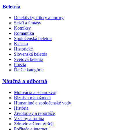
Beletria
Detektívky, trilery a horory
Sci-fi a fantasy
Komiksy
Romantika
Spoločenská beletria
Klasika
Historické
Slovenská beletria
Svetová beletria
Poézia
Ďalšie kategórie
Náučná a odborná
Motivácia a sebarozvoj
Biznis a manažment
Humanitné a spoločenské vedy
História
Životopisy a reportáže
Vzťahy a rodina
Zdravie a životný štýl
Počítače a internet