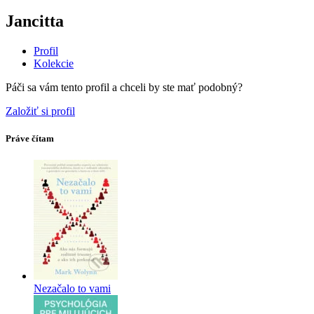
Jancitta
Profil
Kolekcie
Páči sa vám tento profil a chceli by ste mať podobný?
Založiť si profil
Práve čítam
Nezačalo to vami