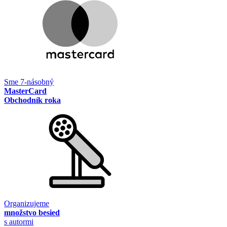
Sme 7-násobný
MasterCard
Obchodník roka
Organizujeme
množstvo besied
s autormi