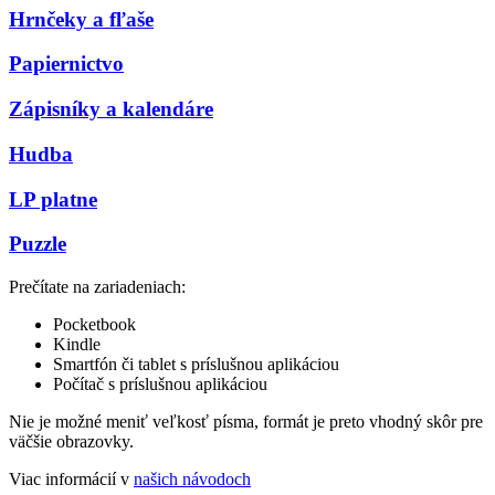
Hrnčeky a fľaše
Papiernictvo
Zápisníky a kalendáre
Hudba
LP platne
Puzzle
Prečítate na zariadeniach:
Pocketbook
Kindle
Smartfón či tablet s príslušnou aplikáciou
Počítač s príslušnou aplikáciou
Nie je možné meniť veľkosť písma, formát je preto vhodný skôr pre
väčšie obrazovky.
Viac informácií v
našich návodoch