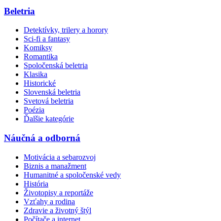
Beletria
Detektívky, trilery a horory
Sci-fi a fantasy
Komiksy
Romantika
Spoločenská beletria
Klasika
Historické
Slovenská beletria
Svetová beletria
Poézia
Ďalšie kategórie
Náučná a odborná
Motivácia a sebarozvoj
Biznis a manažment
Humanitné a spoločenské vedy
História
Životopisy a reportáže
Vzťahy a rodina
Zdravie a životný štýl
Počítače a internet