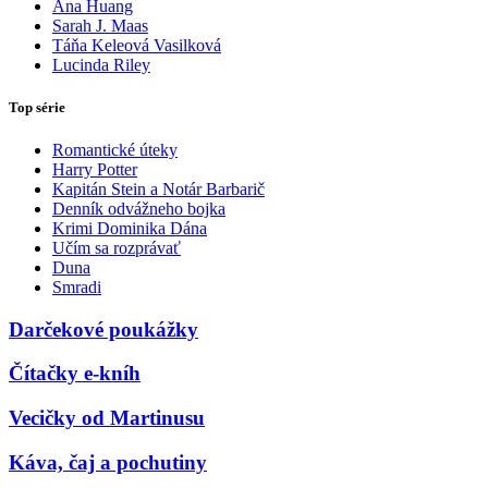
Ana Huang
Sarah J. Maas
Táňa Keleová Vasilková
Lucinda Riley
Top série
Romantické úteky
Harry Potter
Kapitán Stein a Notár Barbarič
Denník odvážneho bojka
Krimi Dominika Dána
Učím sa rozprávať
Duna
Smradi
Darčekové poukážky
Čítačky e-kníh
Vecičky od Martinusu
Káva, čaj a pochutiny