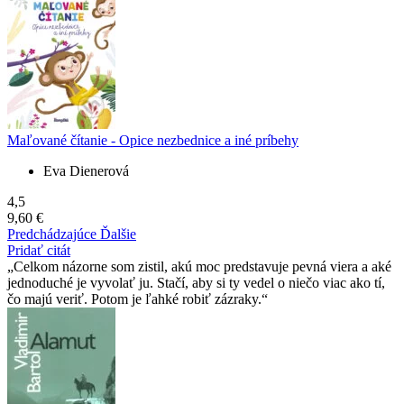
Maľované čítanie - Opice nezbednice a iné príbehy
Eva Dienerová
4,5
9,60 €
Predchádzajúce
Ďalšie
Pridať citát
Celkom názorne som zistil, akú moc predstavuje pevná viera a aké
jednoduché je vyvolať ju. Stačí, aby si ty vedel o niečo viac ako tí,
čo majú veriť. Potom je ľahké robiť zázraky.