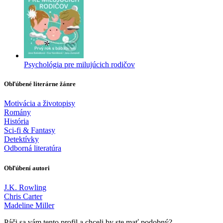
Psychológia pre milujúcich rodičov
Obľúbené literárne žánre
Motivácia a životopisy
Romány
História
Sci-fi & Fantasy
Detektívky
Odborná literatúra
Obľúbení autori
J.K. Rowling
Chris Carter
Madeline Miller
Páči sa vám tento profil a chceli by ste mať podobný?