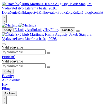
Doručenie
Kníhkupectvá
Knihovrátok
Poukážky
Knižný blog
Kontakt
E-knihy
Audioknihy
Hry
Filmy
Knihy
Doplnky
Vyhľadávanie
Prihlásiť
Vyhľadávanie
Knihy
E-knihy
Audioknihy
Hry
Filmy
Doplnky