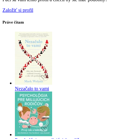
Založiť si profil
Práve čítam
Nezačalo to vami