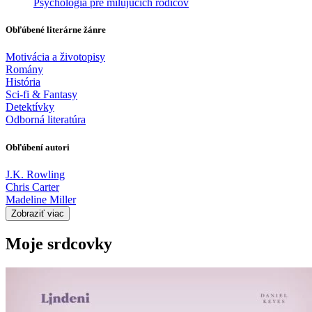
Psychológia pre milujúcich rodičov
Obľúbené literárne žánre
Motivácia a životopisy
Romány
História
Sci-fi & Fantasy
Detektívky
Odborná literatúra
Obľúbení autori
J.K. Rowling
Chris Carter
Madeline Miller
Zobraziť viac
Moje srdcovky