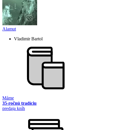
Alamut
Vladimir Bartol
Máme
35-ročnú tradíciu
predaja kníh