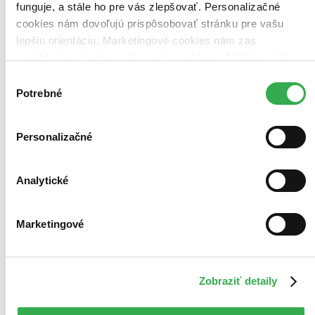
funguje, a stále ho pre vás zlepšovať. Personalizačné
cookies nám dovoľujú prispôsobovať stránku pre vašu
lepšiu orientáciu. Marketingové cookies nám zas
umožňujú zobrazenie relevantnej reklamy. Niektoré údaje
zdieľame aj s tretími stranami. Veľmi by nám pomohlo,
Výber
keby sme mohli používať všetky tieto cookies. Ďakujeme!
Potrebné
súhlasu
Personalizačné
Analytické
Marketingové
Zobraziť detaily