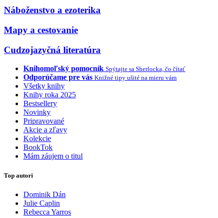
Náboženstvo a ezoterika
Mapy a cestovanie
Cudzojazyčná literatúra
Knihomoľský pomocník
Spýtajte sa Sherlocka, čo čítať
Odporúčame pre vás
Knižné tipy ušité na mieru vám
Všetky knihy
Knihy roka 2025
Bestsellery
Novinky
Pripravované
Akcie a zľavy
Kolekcie
BookTok
Mám záujem o titul
Top autori
Dominik Dán
Julie Caplin
Rebecca Yarros