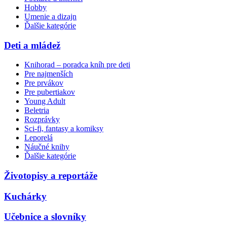
Hobby
Umenie a dizajn
Ďalšie kategórie
Deti a mládež
Knihorad – poradca kníh pre deti
Pre najmenších
Pre prvákov
Pre pubertiakov
Young Adult
Beletria
Rozprávky
Sci-fi, fantasy a komiksy
Leporelá
Náučné knihy
Ďalšie kategórie
Životopisy a reportáže
Kuchárky
Učebnice a slovníky