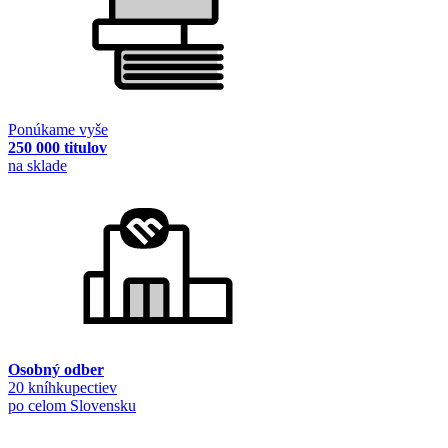
Ponúkame vyše
250 000 titulov
na sklade
Osobný odber
20 kníhkupectiev
po celom Slovensku