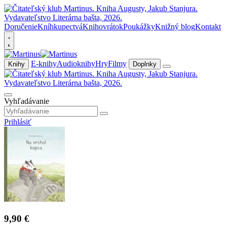
Doručenie
Kníhkupectvá
Knihovrátok
Poukážky
Knižný blog
Kontakt
E-knihy
Audioknihy
Hry
Filmy
Knihy
Doplnky
Vyhľadávanie
Prihlásiť
9,90 €