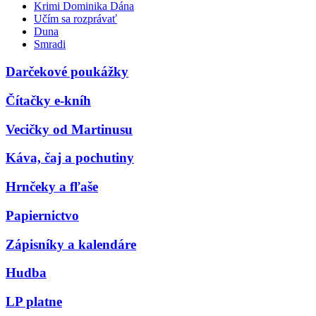
Krimi Dominika Dána
Učím sa rozprávať
Duna
Smradi
Darčekové poukážky
Čítačky e-kníh
Vecičky od Martinusu
Káva, čaj a pochutiny
Hrnčeky a fľaše
Papiernictvo
Zápisníky a kalendáre
Hudba
LP platne