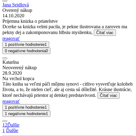
Jana Seidlová
Overený nákup
14.10.2020
Prijemna knizka o priatelstve
Dcerke sa knizka velmi pacila, je pekne ilustrovana a zaroven ma
pekny dej a zakomponovanu hlbsiu myslienku,
Čítať viac
reagovať
1 pozitívne hodnotenie
1
0 negatívne hodnotenia
0
Katarína
Neoverený nákup
28.9.2020
Na vrchol kopca
Táto kniha sa veľmi páči môjmu synovi - citlivo vysvetľuje kolobeh
života, a to, že nielen cieľ, ale aj cesta sú dôležité. Krásne ilustrácie,
ktoré nechávajú priestor aj detskej predstavivosti.
Čítať viac
reagovať
1 pozitívne hodnotenie
1
1 negatívne hodnotenie
1
1
2
Ďalšie
1
Ďalšie