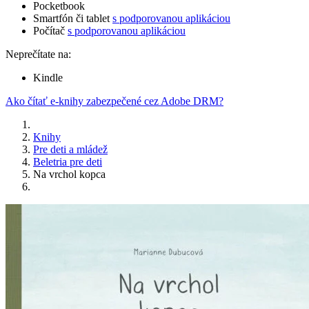
Pocketbook
Smartfón či tablet
s podporovanou aplikáciou
Počítač
s podporovanou aplikáciou
Neprečítate na:
Kindle
Ako čítať e-knihy zabezpečené cez Adobe DRM?
Knihy
Pre deti a mládež
Beletria pre deti
Na vrchol kopca