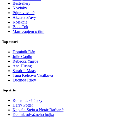
Bestsellery
Novinky
Pripravované
Akcie a zľavy
Kolekcie
BookTok
Mám záujem o titul
Top autori
Dominik Dán
Julie Caplin
Rebecca Yarros
Ana Huang
Sarah J. Maas
Táňa Keleová Vasilková
Lucinda Riley
Top série
Romantické úteky
Harry Potter
Kapitán Stein a Notár Barbarič
Denník odvážneho bojka