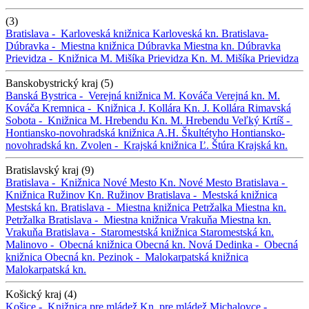
(3)
Bratislava -
Karloveská knižnica
Karloveská kn.
Bratislava-
Dúbravka -
Miestna knižnica Dúbravka
Miestna kn. Dúbravka
Prievidza -
Knižnica M. Mišíka Prievidza
Kn. M. Mišíka Prievidza
Banskobystrický kraj (5)
Banská Bystrica -
Verejná knižnica M. Kováča
Verejná kn. M.
Kováča
Kremnica -
Knižnica J. Kollára
Kn. J. Kollára
Rimavská
Sobota -
Knižnica M. Hrebendu
Kn. M. Hrebendu
Veľký Krtíš -
Hontiansko-novohradská knižnica A.H. Škultétyho
Hontiansko-
novohradská kn.
Zvolen -
Krajská knižnica Ľ. Štúra
Krajská kn.
Bratislavský kraj (9)
Bratislava -
Knižnica Nové Mesto
Kn. Nové Mesto
Bratislava -
Knižnica Ružinov
Kn. Ružinov
Bratislava -
Mestská knižnica
Mestská kn.
Bratislava -
Miestna knižnica Petržalka
Miestna kn.
Petržalka
Bratislava -
Miestna knižnica Vrakuňa
Miestna kn.
Vrakuňa
Bratislava -
Staromestská knižnica
Staromestská kn.
Malinovo -
Obecná knižnica
Obecná kn.
Nová Dedinka -
Obecná
knižnica
Obecná kn.
Pezinok -
Malokarpatská knižnica
Malokarpatská kn.
Košický kraj (4)
Košice -
Knižnica pre mládež
Kn. pre mládež
Michalovce -