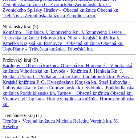
Zemplínska knižnica G. Zvonického
Zemplínska kn. G.
Zvonického
Spišský Hrušov -
Obecná knižnica
Obecná kn.
Trebišov -
Zemplínska knižnica
Zemplínska kn.
Nitriansky kraj (5)
Komárno -
Knižnica J. Szinnyeiho
Kn. J. Szinnyeiho
Levice -
Tekovská knižnica
Tekovská kn.
Nitra -
Krajská knižnica K.
Kmeťka
Krajská kn.
Rišňovce -
Obecná knižnica
Obecná kn.
Topoľčany -
Tribečská knižnica
Tribečská kn.
Prešovský kraj (9)
Bardejov -
Okresná knižnica
Okresná kn.
Humenné -
Vihorlatská
knižnica
Vihorlatská kn.
Levoča -
Knižnica J. Henkela
Kn. J.
Henkela
Poprad -
Podtatranská knižnica
Podtatranská kn.
Prešov -
Krajská knižnica P. O. Hviezdoslava
Krajská kn.
Stará Ľubovňa -
Ľubovnianska knižnica
Ľubovnianska kn.
Svidník -
Podduklianska
knižnica
Podduklianska kn.
Tarnov -
Obecná knižnica
Obecná kn.
Vranov nad Topľou -
Hornozemplínska knižnica
Hornozemplínska
kn.
Trenčiansky kraj (1)
Trenčín -
Verejná knižnica Michala Rešetku
Verejná kn. M.
Rešetku
Trnavský kraj (8)