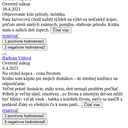
Overený nákup
18.4.2021
Objavovanie krás prírody, turistika.
Pani Jazvecová chodí každý týždeň na výlet na neďaleký kopec,
pričom stretá starých známych, pomáha, obdivuje prírodu. Kniha
mala u našich detí úspech.
Čítať viac
reagovať
1 pozitívne hodnotenie
1
2 negatívne hodnotenia
2
Barbora Vidová
Overený nákup
6.4.2021
Na vrchol kopca - cesta životom
Knihu som kúpila pre mojich druhákov - do triednej knižnice na
odporúčanie.
Veľmi pekné ilustrácie, málo textu, deti nemajú problém prečítať.
Príbeh je veľmi silný, emotívny...zo života a mnohým deťom môže
byť blízky: vzťah vnuk - babka a kolobeh života, niečo sa naučíš a
podávaš ďalej so všetkým čo k tomu patrí...
Čítať viac
reagovať
2 pozitívne hodnotenia
2
0 negatívne hodnotenia
0