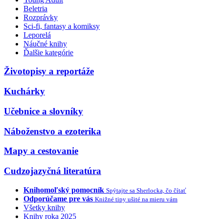
Beletria
Rozprávky
Sci-fi, fantasy a komiksy
Leporelá
Náučné knihy
Ďalšie kategórie
Životopisy a reportáže
Kuchárky
Učebnice a slovníky
Náboženstvo a ezoterika
Mapy a cestovanie
Cudzojazyčná literatúra
Knihomoľský pomocník
Spýtajte sa Sherlocka, čo čítať
Odporúčame pre vás
Knižné tipy ušité na mieru vám
Všetky knihy
Knihy roka 2025