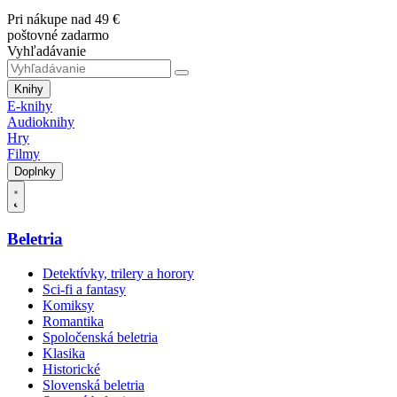
Pri nákupe nad 49 €
poštovné zadarmo
Vyhľadávanie
Knihy
E-knihy
Audioknihy
Hry
Filmy
Doplnky
Beletria
Detektívky, trilery a horory
Sci-fi a fantasy
Komiksy
Romantika
Spoločenská beletria
Klasika
Historické
Slovenská beletria