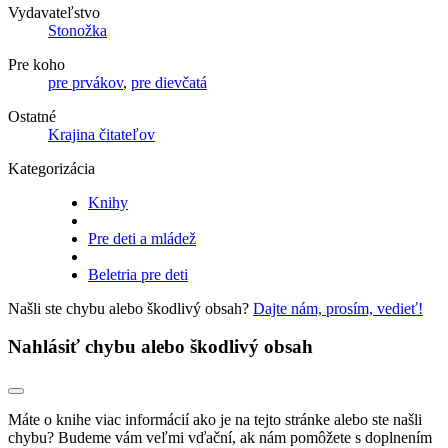
Vydavateľstvo
Stonožka
Pre koho
pre prvákov
,
pre dievčatá
Ostatné
Krajina čitateľov
Kategorizácia
Knihy
Pre deti a mládež
Beletria pre deti
Našli ste chybu alebo škodlivý obsah?
Dajte nám, prosím, vedieť!
Nahlásiť chybu alebo škodlivý obsah
Máte o knihe viac informácií ako je na tejto stránke alebo ste našli
chybu? Budeme vám veľmi vďační, ak nám pomôžete s doplnením