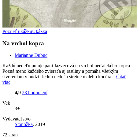
Pozrieť ukážku
Ukážka
Na vrchol kopca
Marianne Dubuc
Každú nedeľu putuje pani Jazvecová na vrchol neďalekého kopca.
Pozná meno každého zvieraťa aj rastliny a pomáha všetkým
stvoreniam v núdzi. Jednu nedeľu stretne malého kocúra...
Čítať
viac
4,9
23 hodnotení
Vek
3+
Vydavateľstvo
Stonožka
, 2019
72 strán