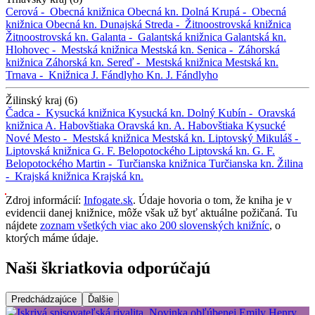
Cerová -
Obecná knižnica
Obecná kn.
Dolná Krupá -
Obecná
knižnica
Obecná kn.
Dunajská Streda -
Žitnoostrovská knižnica
Žitnoostrovská kn.
Galanta -
Galantská knižnica
Galantská kn.
Hlohovec -
Mestská knižnica
Mestská kn.
Senica -
Záhorská
knižnica
Záhorská kn.
Sereď -
Mestská knižnica
Mestská kn.
Trnava -
Knižnica J. Fándlyho
Kn. J. Fándlyho
Žilinský kraj (6)
Čadca -
Kysucká knižnica
Kysucká kn.
Dolný Kubín -
Oravská
knižnica A. Habovštiaka
Oravská kn. A. Habovštiaka
Kysucké
Nové Mesto -
Mestská knižnica
Mestská kn.
Liptovský Mikuláš -
Liptovská knižnica G. F. Belopotockého
Liptovská kn. G. F.
Belopotockého
Martin -
Turčianska knižnica
Turčianska kn.
Žilina
-
Krajská knižnica
Krajská kn.
Zdroj informácií:
Infogate.sk
. Údaje hovoria o tom, že kniha je v
evidencii danej knižnice, môže však už byť aktuálne požičaná. Tu
nájdete
zoznam všetkých viac ako 200 slovenských knižníc
, o
ktorých máme údaje.
Naši škriatkovia odporúčajú
Predchádzajúce
Ďalšie