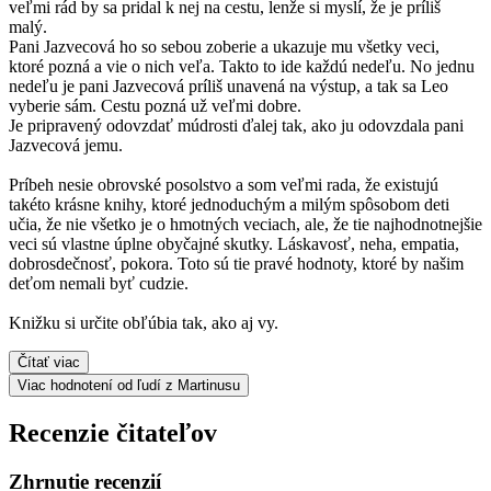
veľmi rád by sa pridal k nej na cestu, lenže si myslí, že je príliš
malý.
Pani Jazvecová ho so sebou zoberie a ukazuje mu všetky veci,
ktoré pozná a vie o nich veľa. Takto to ide každú nedeľu. No jednu
nedeľu je pani Jazvecová príliš unavená na výstup, a tak sa Leo
vyberie sám. Cestu pozná už veľmi dobre.
Je pripravený odovzdať múdrosti ďalej tak, ako ju odovzdala pani
Jazvecová jemu.
Príbeh nesie obrovské posolstvo a som veľmi rada, že existujú
takéto krásne knihy, ktoré jednoduchým a milým spôsobom deti
učia, že nie všetko je o hmotných veciach, ale, že tie najhodnotnejšie
veci sú vlastne úplne obyčajné skutky. Láskavosť, neha, empatia,
dobrosdečnosť, pokora. Toto sú tie pravé hodnoty, ktoré by našim
deťom nemali byť cudzie.
Knižku si určite obľúbia tak, ako aj vy.
Čítať viac
Viac hodnotení od ľudí z Martinusu
Recenzie čitateľov
Zhrnutie recenzií