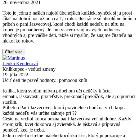
26. novembra 2021
Toto je jedna z našich najobľúbenejších knižiek, synček si ju prosí
čítať na dobrú noc už od cca 1,5 roka. Ilustrácie sú absolútne ňuňu a
príbeh o pani Jazvecovej, ktorá chodí každú nedeľu na túru na
kopec je prenádherný. Je tam viacero zaujímavých podnetov,
vhodných aj pre väčšie deti, takže si myslím, že zuajme čitateľa na
niekoľko rokov.
Čítať viac
Lenka Kenderová
Kníhkupec - vedúci zmeny
19. júla 2022
Učiť deti tie pravé hodnoty.. pomocou kníh
Kniha, ktorá svojím milým príbehom učí detičky k úcte,
empatii, láskavosti, priateľstve, prekonaní prekážok, ale aj o pomoci
starším.
Príbeh o Pani Jazvecovej, ktorá pravidelne chodí na vrch kopca
každú nedeľu vás určite zahreje pri ??
Cestu na vrchol kopca pozná pani Jazvecová veľmi dobre. Každý
strom,krík, kvet dokonca aj zvieratká. Je láskavá a prípravná
pomôcť, keď je treba.
Jednu nedeľu stretne malého kocúrika Lea, ktorý ju pozoruje a