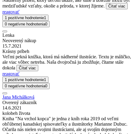
Nádherný príbeh, ktorý deťom ukáže, aké silné a dôležité môžu byť
medziľudské vzťahy, okolie a príroda, v ktorej žijeme.
Čítať viac
reagovať
1 pozitívne hodnotenie
1
0 negatívne hodnotenia
0
Lenka
Neoverený nákup
15.7.2021
Krásny príbeh
Veľmi pekná knižka, ktorá má nádherné ilustrácie. Textu je máličko,
ale viac vôbec netreba. Naša dvojročná ju zbožňuje, čítame stále
dokola
Čítať viac
reagovať
1 pozitívne hodnotenie
1
0 negatívne hodnotenia
0
Jana Michálková
Overený zákazník
14.6.2021
kolobeh života
Kniha "Na vrchol kopca" je jedna z kníh roka 2019 od veľmi
obľúbenej kanadskej spisovateľky a ilustrátorky Marianne Dubuc.
Očarila nás nielen svojimi ilustráciami, ale aj svojím dojemným