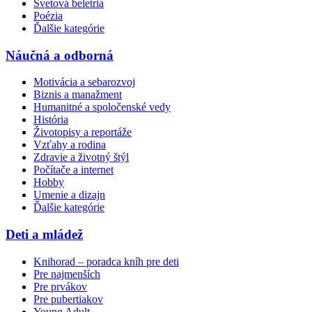
Svetová beletria
Poézia
Ďalšie kategórie
Náučná a odborná
Motivácia a sebarozvoj
Biznis a manažment
Humanitné a spoločenské vedy
História
Životopisy a reportáže
Vzťahy a rodina
Zdravie a životný štýl
Počítače a internet
Hobby
Umenie a dizajn
Ďalšie kategórie
Deti a mládež
Knihorad – poradca kníh pre deti
Pre najmenších
Pre prvákov
Pre pubertiakov
Young Adult