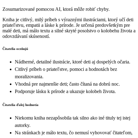
Zosumarizované pomocou AI, ktorá môže robiť chyby.
Kniha je citlivý, milý príbeh s výraznými ilustráciami, ktorý učí deti
priateľstvu, empatii a láske k prírode. Je určená predovšetkým pre
malé deti, má málo textu a silné skryté posolstvo o kolobehu života a
odovzdávaní skúseností.
Čitatelia oceňujú
Nádherné, detailné ilustrácie, ktoré deti aj dospelých očaria.
Citlivý príbeh o priateľstve, pomoci a hodnotách bez
moralizovania.
Vhodná pre najmenšie deti; často čítaná na dobrú noc.
Podporuje lásku k prírode a ukazuje kolobeh života.
Čitatelia ďalej hodnotia
Niekomu kniha nezapôsobila tak silno ako iné tituly tej istej
autorky.
Na stránkach je málo textu, čo nemusí vyhovovať čitateľom,