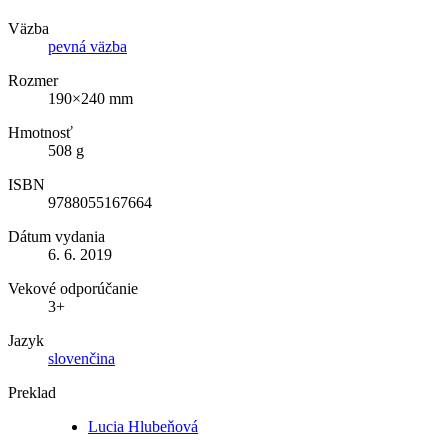
Väzba
pevná väzba
Rozmer
190×240 mm
Hmotnosť
508 g
ISBN
9788055167664
Dátum vydania
6. 6. 2019
Vekové odporúčanie
3+
Jazyk
slovenčina
Preklad
Lucia Hlubeňová