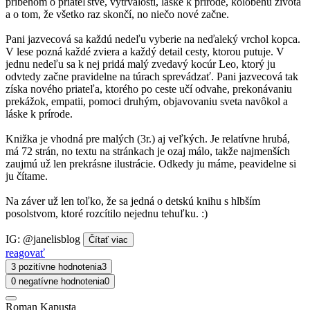
príbehom o priateľstve, vytrvalosti, láske k prírode, kolobehu života
a o tom, že všetko raz skončí, no niečo nové začne.
Pani jazvecová sa každú nedeľu vyberie na neďaleký vrchol kopca.
V lese pozná každé zviera a každý detail cesty, ktorou putuje. V
jednu nedeľu sa k nej pridá malý zvedavý kocúr Leo, ktorý ju
odvtedy začne pravidelne na túrach sprevádzať. Pani jazvecová tak
získa nového priateľa, ktorého po ceste učí odvahe, prekonávaniu
prekážok, empatii, pomoci druhým, objavovaniu sveta navôkol a
láske k prírode.
Knižka je vhodná pre malých (3r.) aj veľkých. Je relatívne hrubá,
má 72 strán, no textu na stránkach je ozaj málo, takže najmenších
zaujmú už len prekrásne ilustrácie. Odkedy ju máme, peavidelne si
ju čítame.
Na záver už len toľko, že sa jedná o detskú knihu s hlbším
posolstvom, ktoré rozcítilo nejednu tehuľku. :)
IG: @janelisblog
Čítať viac
reagovať
3 pozitívne hodnotenia
3
0 negatívne hodnotenia
0
Roman Kapusta