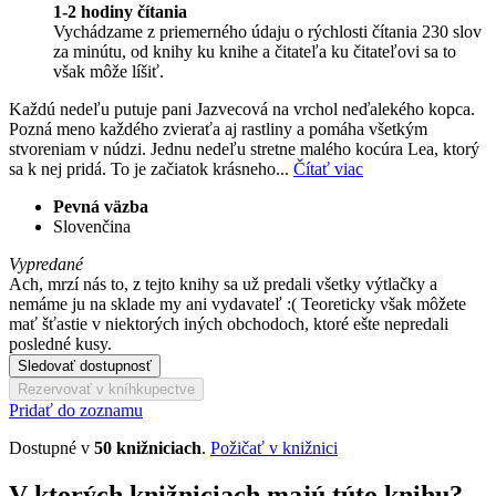
1-2 hodiny čítania
Vychádzame z priemerného údaju o rýchlosti čítania 230 slov
za minútu, od knihy ku knihe a čitateľa ku čitateľovi sa to
však môže líšiť.
Každú nedeľu putuje pani Jazvecová na vrchol neďalekého kopca.
Pozná meno každého zvieraťa aj rastliny a pomáha všetkým
stvoreniam v núdzi. Jednu nedeľu stretne malého kocúra Lea, ktorý
sa k nej pridá. To je začiatok krásneho...
Čítať viac
Pevná väzba
Slovenčina
Vypredané
Ach, mrzí nás to, z tejto knihy sa už predali všetky výtlačky a
nemáme ju na sklade my ani vydavateľ :( Teoreticky však môžete
mať šťastie v niektorých iných obchodoch, ktoré ešte nepredali
posledné kusy.
Sledovať dostupnosť
Rezervovať v kníhkupectve
Pridať do zoznamu
Dostupné v
50 knižniciach
.
Požičať v knižnici
V ktorých knižniciach majú túto knihu?