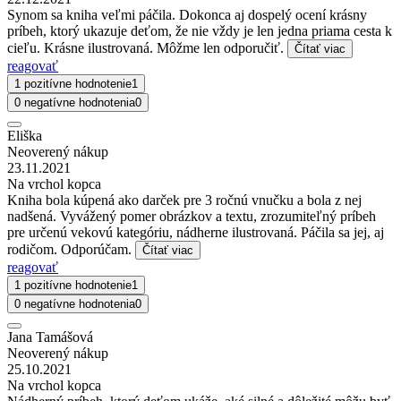
Synom sa kniha veľmi páčila. Dokonca aj dospelý ocení krásny
príbeh, ktorý ukazuje deťom, že nie vždy je len jedna priama cesta k
cieľu. Krásne ilustrovaná. Môžme len odporučiť.
Čítať viac
reagovať
1 pozitívne hodnotenie
1
0 negatívne hodnotenia
0
Eliška
Neoverený nákup
23.11.2021
Na vrchol kopca
Kniha bola kúpená ako darček pre 3 ročnú vnučku a bola z nej
nadšená. Vyvážený pomer obrázkov a textu, zrozumiteľný príbeh
pre určenú vekovú kategóriu, nádherne ilustrovaná. Páčila sa jej, aj
rodičom. Odporúčam.
Čítať viac
reagovať
1 pozitívne hodnotenie
1
0 negatívne hodnotenia
0
Jana Tamášová
Neoverený nákup
25.10.2021
Na vrchol kopca