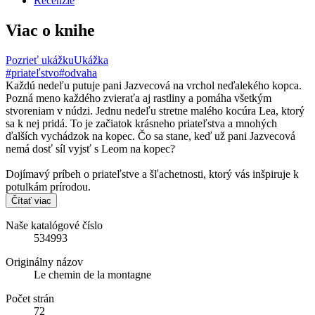
Recenzie
Viac o knihe
Pozrieť ukážku
Ukážka
#priateľstvo
#odvaha
Každú nedeľu putuje pani Jazvecová na vrchol neďalekého kopca.
Pozná meno každého zvieraťa aj rastliny a pomáha všetkým
stvoreniam v núdzi. Jednu nedeľu stretne malého kocúra Lea, ktorý
sa k nej pridá. To je začiatok krásneho priateľstva a mnohých
ďalších vychádzok na kopec. Čo sa stane, keď už pani Jazvecová
nemá dosť síl vyjsť s Leom na kopec?
Dojímavý príbeh o priateľstve a šľachetnosti, ktorý vás inšpiruje k
potulkám prírodou.
Čítať viac
Naše katalógové číslo
534993
Originálny názov
Le chemin de la montagne
Počet strán
72