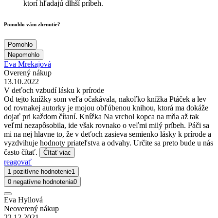
ktorí hľadajú dlhší príbeh.
Pomohlo vám zhrnutie?
Pomohlo
Nepomohlo
Eva Mrekajová
Overený nákup
13.10.2022
V deťoch vzbudí lásku k prírode
Od tejto knížky som veľa očakávala, nakoľko knížka Ptáček a lev
od rovnakej autorky je mojou obľúbenou knihou, ktorá ma dokáže
dojať pri každom čítaní. Knížka Na vrchol kopca na mňa až tak
veľmi nezapôsobila, ide však rovnako o veľmi milý príbeh. Páči sa
mi na nej hlavne to, že v deťoch zasieva semienko lásky k prírode a
vyzdvihuje hodnoty priateľstva a odvahy. Určite sa preto bude u nás
často čítať.
Čítať viac
reagovať
1 pozitívne hodnotenie
1
0 negatívne hodnotenia
0
Eva Hyllová
Neoverený nákup
22.12.2021