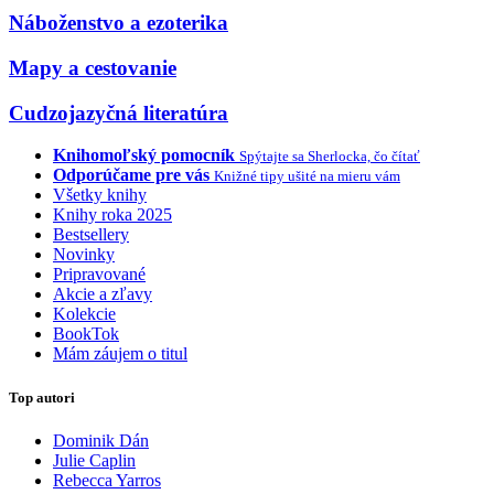
Náboženstvo a ezoterika
Mapy a cestovanie
Cudzojazyčná literatúra
Knihomoľský pomocník
Spýtajte sa Sherlocka, čo čítať
Odporúčame pre vás
Knižné tipy ušité na mieru vám
Všetky knihy
Knihy roka 2025
Bestsellery
Novinky
Pripravované
Akcie a zľavy
Kolekcie
BookTok
Mám záujem o titul
Top autori
Dominik Dán
Julie Caplin
Rebecca Yarros