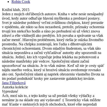
Robin Cook
Knižní klub, 2015
Jeden z mojich obľúbených autorov. Kniha v sebe nesie nenápadný
úvod, kedy autor odhaľuje hlavnú myšlienku a predstaví postavy.
Svet je následne pohltený veľmi zvláštnou chrípkou, ktorý prerastie
v epidémiu, ale nikto sa ňou nezaoberá, pretože, príznaky ochorenia
trvajú len niekoľko hodín a ráno po prebudení sú už všetci znova
zdraví a ešte vitálnejší ako predtým. Ich povaha a správanie sa však
začne meniť. Hlavným problémom, ktorý riešia je otázka životného
prostredia. Na chrípku zomierajú, len ľudia s dlhotrvajúcimi
chronickými ochoreniami. Dvom mladým študentom, sa však táto
situácia nepozdáva a začnú vyhľadávať autority aby upozornili na
situáciu. Jediný, kto ich vypočuje jedna lekárka na pohotovosti a
následne manželsky pár vedcov. Spoločnými silami začnú
upozorňovať na situáciu. Je to však márne. Keď už nie je cesty späť
nájdu starého vedca, ktorý si hrozivú situáciu uvedomuje rovnako
ako oni. Spoločnými silami aj napriek ohrozeniu vlastného života sa
im podarí podniknúť kroky pre zastavenie galaktickej invázie.
Jana Filipeková
Autorka kolekcie
Vypredané
Ach, mrzí nás to, z tejto knihy sa už predali všetky výtlačky a
nemáme ju na sklade my ani vydavateľ :( Teoreticky však môžete
mať šťastie v niektorých iných obchodoch, ktoré ešte nepredali