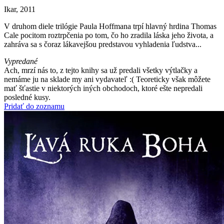
Ikar, 2011
V druhom diele trilógie Paula Hoffmana trpí hlavný hrdina Thomas
Cale pocitom roztrpčenia po tom, čo ho zradila láska jeho života, a
zahráva sa s čoraz lákavejšou predstavou vyhladenia ľudstva...
Vypredané
Ach, mrzí nás to, z tejto knihy sa už predali všetky výtlačky a
nemáme ju na sklade my ani vydavateľ :( Teoreticky však môžete
mať šťastie v niektorých iných obchodoch, ktoré ešte nepredali
posledné kusy.
Pridať do zoznamu