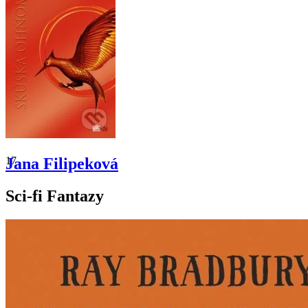
17
Jana Filipeková
Sci-fi Fantazy