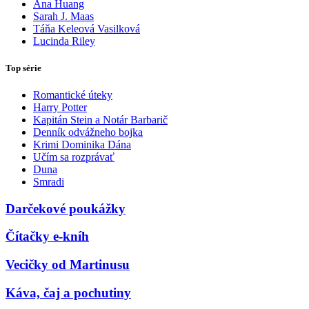
Ana Huang
Sarah J. Maas
Táňa Keleová Vasilková
Lucinda Riley
Top série
Romantické úteky
Harry Potter
Kapitán Stein a Notár Barbarič
Denník odvážneho bojka
Krimi Dominika Dána
Učím sa rozprávať
Duna
Smradi
Darčekové poukážky
Čítačky e-kníh
Vecičky od Martinusu
Káva, čaj a pochutiny