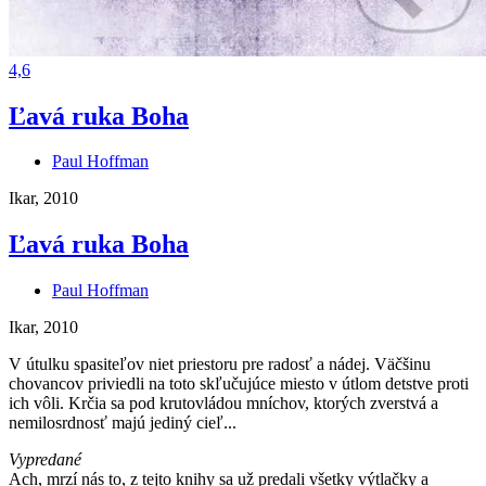
4,6
Ľavá ruka Boha
Paul Hoffman
Ikar, 2010
Ľavá ruka Boha
Paul Hoffman
Ikar, 2010
V útulku spasiteľov niet priestoru pre radosť a nádej. Väčšinu
chovancov priviedli na toto skľučujúce miesto v útlom detstve proti
ich vôli. Krčia sa pod krutovládou mníchov, ktorých zverstvá a
nemilosrdnosť majú jediný cieľ...
Vypredané
Ach, mrzí nás to, z tejto knihy sa už predali všetky výtlačky a