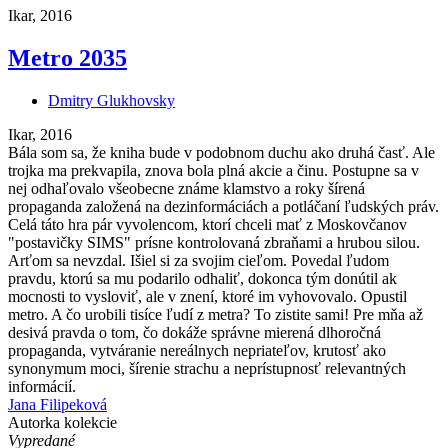
Ikar, 2016
Metro 2035
Dmitry Glukhovsky
Ikar, 2016
Bála som sa, že kniha bude v podobnom duchu ako druhá časť. Ale
trojka ma prekvapila, znova bola plná akcie a činu. Postupne sa v
nej odhaľovalo všeobecne známe klamstvo a roky šírená
propaganda založená na dezinformáciách a potláčaní ľudských práv.
Celá táto hra pár vyvolencom, ktorí chceli mať z Moskovčanov
"postavičky SIMS" prísne kontrolovaná zbraňami a hrubou silou.
Arťom sa nevzdal. Išiel si za svojim cieľom. Povedal ľudom
pravdu, ktorú sa mu podarilo odhaliť, dokonca tým donútil ak
mocnosti to vysloviť, ale v znení, ktoré im vyhovovalo. Opustil
metro. A čo urobili tisíce ľudí z metra? To zistite sami! Pre mňa až
desivá pravda o tom, čo dokáže správne mierená dlhoročná
propaganda, vytváranie nereálnych nepriateľov, krutosť ako
synonymum moci, šírenie strachu a neprístupnosť relevantných
informácií.
Jana Filipeková
Autorka kolekcie
Vypredané