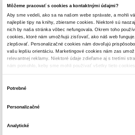
Môžeme pracovať s cookies a kontaktnými údajmi?
Aby sme vedeli, ako sa na našom webe správate, a mohli vá
najlepšie tipy na knihy, zbierame cookies. Niektoré sú naoza
nich by naša stránka vôbec nefungovala. Okrem toho použí
cookies, ktoré nám umožňujú zisťovať, ako náš web funguje,
zlepšovať. Personalizačné cookies nám dovoľujú prispôsobo
vašu lepšiu orientáciu. Marketingové cookies nám zas umož
relevantnej reklamy. Niektoré údaje zdieľame aj s tretími str
nám pomohlo, keby sme mohli používať všetky tieto cookie
Výber
Potrebné
súhlasu
3,9
Pod krídlami smrti
Personalizačné
Paul Hoffman
Analytické
Ikar, 2013