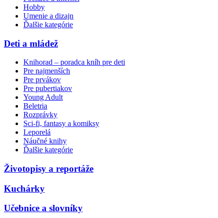
Hobby
Umenie a dizajn
Ďalšie kategórie
Deti a mládež
Knihorad – poradca kníh pre deti
Pre najmenších
Pre prvákov
Pre pubertiakov
Young Adult
Beletria
Rozprávky
Sci-fi, fantasy a komiksy
Leporelá
Náučné knihy
Ďalšie kategórie
Životopisy a reportáže
Kuchárky
Učebnice a slovníky