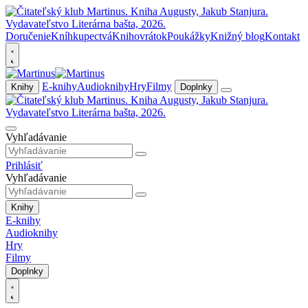
Doručenie
Kníhkupectvá
Knihovrátok
Poukážky
Knižný blog
Kontakt
E-knihy
Audioknihy
Hry
Filmy
Knihy
Doplnky
Vyhľadávanie
Prihlásiť
Vyhľadávanie
Knihy
E-knihy
Audioknihy
Hry
Filmy
Doplnky