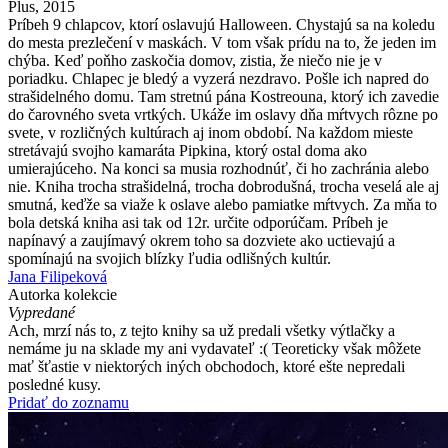
Plus, 2015
Príbeh 9 chlapcov, ktorí oslavujú Halloween. Chystajú sa na koledu
do mesta prezlečení v maskách. V tom však prídu na to, že jeden im
chýba. Keď poňho zaskočia domov, zistia, že niečo nie je v
poriadku. Chlapec je bledý a vyzerá nezdravo. Pošle ich napred do
strašidelného domu. Tam stretnú pána Kostreouna, ktorý ich zavedie
do čarovného sveta vrtkých. Ukáže im oslavy dňa mŕtvych rôzne po
svete, v rozličných kultúrach aj inom období. Na každom mieste
stretávajú svojho kamaráta Pipkina, ktorý ostal doma ako
umierajúceho. Na konci sa musia rozhodnúť, či ho zachránia alebo
nie. Kniha trocha strašidelná, trocha dobrodušná, trocha veselá ale aj
smutná, keďže sa viaže k oslave alebo pamiatke mŕtvych. Za mňa to
bola detská kniha asi tak od 12r. určite odporúčam. Príbeh je
napínavý a zaujímavý okrem toho sa dozviete ako uctievajú a
spomínajú na svojich blízky ľudia odlišných kultúr.
Jana Filipeková
Autorka kolekcie
Vypredané
Ach, mrzí nás to, z tejto knihy sa už predali všetky výtlačky a
nemáme ju na sklade my ani vydavateľ :( Teoreticky však môžete
mať šťastie v niektorých iných obchodoch, ktoré ešte nepredali
posledné kusy.
Pridať do zoznamu