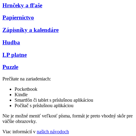
Hrnčeky a fľaše
Papiernictvo
Zápisníky a kalendáre
Hudba
LP platne
Puzzle
Prečítate na zariadeniach:
Pocketbook
Kindle
Smartfón či tablet s príslušnou aplikáciou
Počítač s príslušnou aplikáciou
Nie je možné meniť veľkosť písma, formát je preto vhodný skôr pre
väčšie obrazovky.
Viac informácií v
našich návodoch