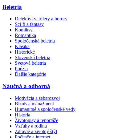
Beletria
Detektívky, trilery a horory
Sci-fi a fantasy
Komiksy
Romantika
Spoločenská beletria
Klasika
Historické
Slovenská beletria
Svetová beletria
Poézia
Ďalšie kategórie
Náučná a odborná
Motivácia a sebarozvoj
Biznis a manažment
Humanitné a spoločenské vedy
História
Životopisy a reportáže
Vzťahy a rodina
Zdravie a životný štýl
Počítače a internet