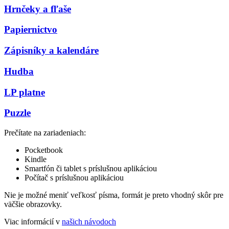
Hrnčeky a fľaše
Papiernictvo
Zápisníky a kalendáre
Hudba
LP platne
Puzzle
Prečítate na zariadeniach:
Pocketbook
Kindle
Smartfón či tablet s príslušnou aplikáciou
Počítač s príslušnou aplikáciou
Nie je možné meniť veľkosť písma, formát je preto vhodný skôr pre
väčšie obrazovky.
Viac informácií v
našich návodoch