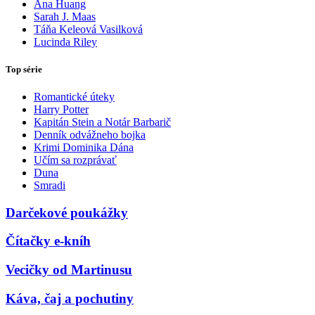
Ana Huang
Sarah J. Maas
Táňa Keleová Vasilková
Lucinda Riley
Top série
Romantické úteky
Harry Potter
Kapitán Stein a Notár Barbarič
Denník odvážneho bojka
Krimi Dominika Dána
Učím sa rozprávať
Duna
Smradi
Darčekové poukážky
Čítačky e-kníh
Vecičky od Martinusu
Káva, čaj a pochutiny