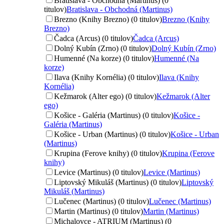
Bratislava - Obchodná (Martinus) (0
titulov)
Bratislava - Obchodná (Martinus)
Brezno (Knihy Brezno) (0 titulov)
Brezno (Knihy
Brezno)
Čadca (Arcus) (0 titulov)
Čadca (Arcus)
Dolný Kubín (Zrno) (0 titulov)
Dolný Kubín (Zrno)
Humenné (Na korze) (0 titulov)
Humenné (Na
korze)
Ilava (Knihy Kornélia) (0 titulov)
Ilava (Knihy
Kornélia)
Kežmarok (Alter ego) (0 titulov)
Kežmarok (Alter
ego)
Košice - Galéria (Martinus) (0 titulov)
Košice -
Galéria (Martinus)
Košice - Urban (Martinus) (0 titulov)
Košice - Urban
(Martinus)
Krupina (Ferove knihy) (0 titulov)
Krupina (Ferove
knihy)
Levice (Martinus) (0 titulov)
Levice (Martinus)
Liptovský Mikuláš (Martinus) (0 titulov)
Liptovský
Mikuláš (Martinus)
Lučenec (Martinus) (0 titulov)
Lučenec (Martinus)
Martin (Martinus) (0 titulov)
Martin (Martinus)
Michalovce - ATRIUM (Martinus) (0