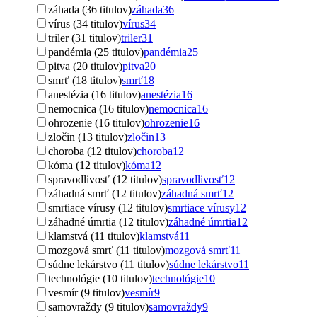
záhada (36 titulov)
záhada
36
vírus (34 titulov)
vírus
34
triler (31 titulov)
triler
31
pandémia (25 titulov)
pandémia
25
pitva (20 titulov)
pitva
20
smrť (18 titulov)
smrť
18
anestézia (16 titulov)
anestézia
16
nemocnica (16 titulov)
nemocnica
16
ohrozenie (16 titulov)
ohrozenie
16
zločin (13 titulov)
zločin
13
choroba (12 titulov)
choroba
12
kóma (12 titulov)
kóma
12
spravodlivosť (12 titulov)
spravodlivosť
12
záhadná smrť (12 titulov)
záhadná smrť
12
smrtiace vírusy (12 titulov)
smrtiace vírusy
12
záhadné úmrtia (12 titulov)
záhadné úmrtia
12
klamstvá (11 titulov)
klamstvá
11
mozgová smrť (11 titulov)
mozgová smrť
11
súdne lekárstvo (11 titulov)
súdne lekárstvo
11
technológie (10 titulov)
technológie
10
vesmír (9 titulov)
vesmír
9
samovraždy (9 titulov)
samovraždy
9