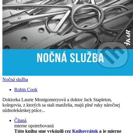
Nočná služba
Robin Cook
Doktorka Laurie Montgomeryová a doktor Jack Stapleton,
kolegovia, z ktorých sa stali manželia, majú plné ruky náročnej
súdnolekárskej práce...
Čítaná
mierne opotrebovaná
Túto knihu sme vykúpili cez
Knihovrátok
a je mierne