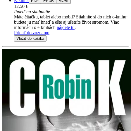
E-kniha
PDF
EPUB
MOBI
12,50 €
Ihneď na stiahnutie
Máte čítačku, tablet alebo mobil? Stiahnite si do nich e-knihu:
budete ju mať hneď a ešte aj ušetríte život stromom. Viac
informácii o e-knihách
nájdete tu
.
Pridať do zoznamu
Vložiť do košíka