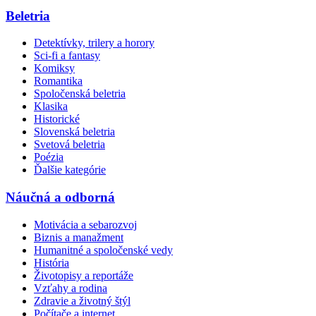
Beletria
Detektívky, trilery a horory
Sci-fi a fantasy
Komiksy
Romantika
Spoločenská beletria
Klasika
Historické
Slovenská beletria
Svetová beletria
Poézia
Ďalšie kategórie
Náučná a odborná
Motivácia a sebarozvoj
Biznis a manažment
Humanitné a spoločenské vedy
História
Životopisy a reportáže
Vzťahy a rodina
Zdravie a životný štýl
Počítače a internet