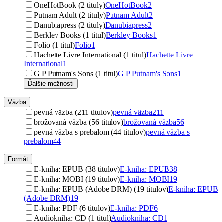
OneHotBook (2 tituly)
OneHotBook
2
Putnam Adult (2 tituly)
Putnam Adult
2
Danubiapress (2 tituly)
Danubiapress
2
Berkley Books (1 titul)
Berkley Books
1
Folio (1 titul)
Folio
1
Hachette Livre International (1 titul)
Hachette Livre
International
1
G P Putnam's Sons (1 titul)
G P Putnam's Sons
1
Ďalšie možnosti
Väzba
pevná väzba (211 titulov)
pevná väzba
211
brožovaná väzba (56 titulov)
brožovaná väzba
56
pevná väzba s prebalom (44 titulov)
pevná väzba s
prebalom
44
Formát
E-kniha: EPUB (38 titulov)
E-kniha: EPUB
38
E-kniha: MOBI (19 titulov)
E-kniha: MOBI
19
E-kniha: EPUB (Adobe DRM) (19 titulov)
E-kniha: EPUB
(Adobe DRM)
19
E-kniha: PDF (6 titulov)
E-kniha: PDF
6
Audiokniha: CD (1 titul)
Audiokniha: CD
1