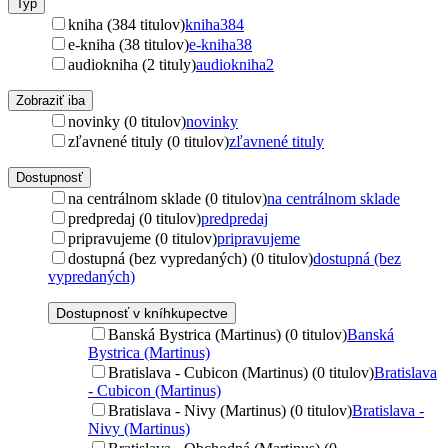
Typ
kniha (384 titulov)
kniha
384
e-kniha (38 titulov)
e-kniha
38
audiokniha (2 tituly)
audiokniha
2
Zobraziť iba
novinky (0 titulov)
novinky
zľavnené tituly (0 titulov)
zľavnené tituly
Dostupnosť
na centrálnom sklade (0 titulov)
na centrálnom sklade
predpredaj (0 titulov)
predpredaj
pripravujeme (0 titulov)
pripravujeme
dostupná (bez vypredaných) (0 titulov)
dostupná (bez
vypredaných)
Dostupnosť v kníhkupectve
Banská Bystrica (Martinus) (0 titulov)
Banská
Bystrica (Martinus)
Bratislava - Cubicon (Martinus) (0 titulov)
Bratislava
- Cubicon (Martinus)
Bratislava - Nivy (Martinus) (0 titulov)
Bratislava -
Nivy (Martinus)