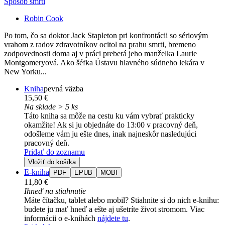
Spôsob smrti
Robin Cook
Po tom, čo sa doktor Jack Stapleton pri konfrontácii so sériovým
vrahom z radov zdravotníkov ocitol na prahu smrti, bremeno
zodpovednosti doma aj v práci preberá jeho manželka Laurie
Montgomeryová. Ako šéfka Ústavu hlavného súdneho lekára v
New Yorku...
Kniha
pevná väzba
15,50 €
Na sklade > 5 ks
Táto kniha sa môže na cestu ku vám vybrať prakticky
okamžite! Ak si ju objednáte do 13:00 v pracovný deň,
odošleme vám ju ešte dnes, inak najneskôr nasledujúci
pracovný deň.
Pridať do zoznamu
Vložiť do košíka
E-kniha
PDF
EPUB
MOBI
11,80 €
Ihneď na stiahnutie
Máte čítačku, tablet alebo mobil? Stiahnite si do nich e-knihu:
budete ju mať hneď a ešte aj ušetríte život stromom. Viac
informácii o e-knihách
nájdete tu
.