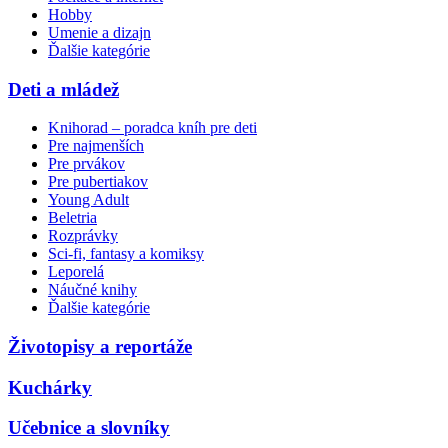
Hobby
Umenie a dizajn
Ďalšie kategórie
Deti a mládež
Knihorad – poradca kníh pre deti
Pre najmenších
Pre prvákov
Pre pubertiakov
Young Adult
Beletria
Rozprávky
Sci-fi, fantasy a komiksy
Leporelá
Náučné knihy
Ďalšie kategórie
Životopisy a reportáže
Kuchárky
Učebnice a slovníky