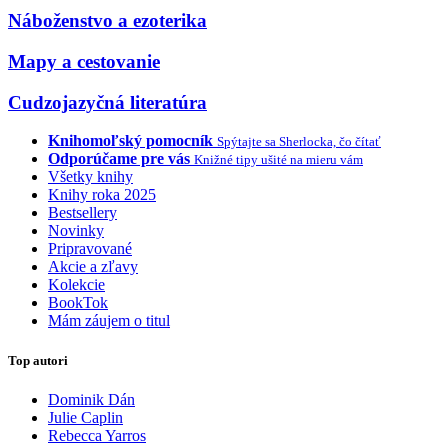
Náboženstvo a ezoterika
Mapy a cestovanie
Cudzojazyčná literatúra
Knihomoľský pomocník
Spýtajte sa Sherlocka, čo čítať
Odporúčame pre vás
Knižné tipy ušité na mieru vám
Všetky knihy
Knihy roka 2025
Bestsellery
Novinky
Pripravované
Akcie a zľavy
Kolekcie
BookTok
Mám záujem o titul
Top autori
Dominik Dán
Julie Caplin
Rebecca Yarros