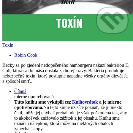
Toxín
Robin Cook
Becky sa po zjedení nedopečeného hamburgeru nakazí baktériou E.
Coli, ktorá sa do mäsa dostala z chorej kravy. Baktéria produkuje
nebezpečný toxín, ktorý postupne napadne všetky orgány dievčaťa
a spôsobí smrť...
Čítaná
mierne opotrebovaná
Túto knihu sme vykúpili cez
Knihovrátok
a je mierne
opotrebovaná.
Na tejto knihe už síce poznať, že ju niekto
čítal, môže jej chýbať prebal, nie je však poškodená tak, aby
to akokoľvek znižovalo zážitok z jej obsahu. Knihu sme
označili nálepkou, ktorá môže na niektorých obaloch
zanechať stopy.