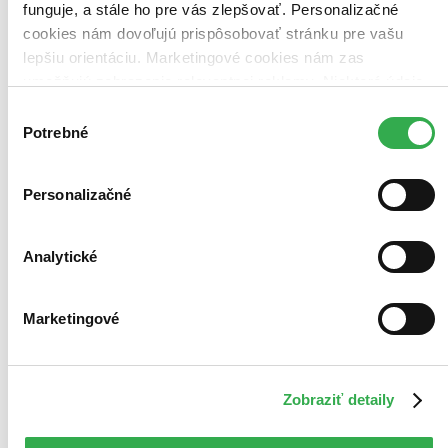
funguje, a stále ho pre vás zlepšovať. Personalizačné
cookies nám dovoľujú prispôsobovať stránku pre vašu
Čítať viac
lepšiu orientáciu. Marketingové cookies nám zas
umožňujú zobrazenie relevantnej reklamy. Niektoré údaje
Zoradiť
zdieľame aj s tretími stranami. Veľmi by nám pomohlo,
Výber
keby sme mohli používať všetky tieto cookies. Ďakujeme!
Potrebné
súhlasu
Bestsellery
Personalizačné
Top hodnotené
Novinky
Najdrahšie
Najlacnejšie
Analytické
Najvyššia zľava
424 produktov
Marketingové
Zobraziť detaily