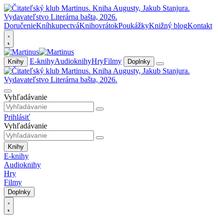
Doručenie
Kníhkupectvá
Knihovrátok
Poukážky
Knižný blog
Kontakt
E-knihy
Audioknihy
Hry
Filmy
Knihy
Doplnky
Vyhľadávanie
Prihlásiť
Vyhľadávanie
Knihy
E-knihy
Audioknihy
Hry
Filmy
Doplnky