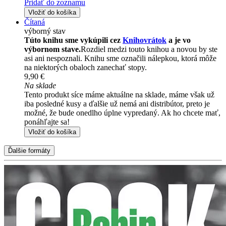
Pridať do zoznamu
Vložiť do košíka
Čítaná
výborný stav
Túto knihu sme vykúpili cez
Knihovrátok
a je vo
výbornom stave.
Rozdiel medzi touto knihou a novou by ste
asi ani nespoznali. Knihu sme označili nálepkou, ktorá môže
na niektorých obaloch zanechať stopy.
9,90 €
Na sklade
Tento produkt síce máme aktuálne na sklade, máme však už
iba posledné kusy a ďalšie už nemá ani distribútor, preto je
možné, že bude onedlho úplne vypredaný. Ak ho chcete mať,
ponáhľajte sa!
Vložiť do košíka
Ďalšie formáty