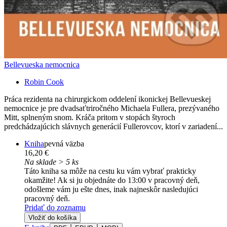
Bellevueska nemocnica
Robin Cook
Práca rezidenta na chirurgickom oddelení ikonickej Bellevueskej
nemocnice je pre dvadsaťtriročného Michaela Fullera, prezývaného
Mitt, splneným snom. Kráča pritom v stopách štyroch
predchádzajúcich slávnych generácií Fullerovcov, ktorí v zariadení...
Kniha
pevná väzba
16,20 €
Na sklade > 5 ks
Táto kniha sa môže na cestu ku vám vybrať prakticky
okamžite! Ak si ju objednáte do 13:00 v pracovný deň,
odošleme vám ju ešte dnes, inak najneskôr nasledujúci
pracovný deň.
Pridať do zoznamu
Vložiť do košíka