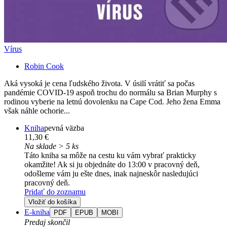
Vírus
Robin Cook
Aká vysoká je cena ľudského života. V úsilí vrátiť sa počas
pandémie COVID-19 aspoň trochu do normálu sa Brian Murphy s
rodinou vyberie na letnú dovolenku na Cape Cod. Jeho žena Emma
však náhle ochorie...
Kniha
pevná väzba
11,30 €
Na sklade > 5 ks
Táto kniha sa môže na cestu ku vám vybrať prakticky
okamžite! Ak si ju objednáte do 13:00 v pracovný deň,
odošleme vám ju ešte dnes, inak najneskôr nasledujúci
pracovný deň.
Pridať do zoznamu
Vložiť do košíka
E-kniha
PDF
EPUB
MOBI
Predaj skončil