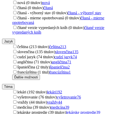
nová (0 titulov)
nová
čítaná (0 titulov)
čítaná
čítaná - výborný stav (0 titulov)
čítaná - výborný stav
čítaná - mierne opotrebovaná (0 titulov)
čítaná - mierne
opotrebovaná
čítané verzie vypredaných kníh (0 titulov)
čítané verzie
vypredaných kníh
Jazyk
čeština (213 titulov)
čeština
213
slovenčina (135 titulov)
slovenčina
135
cudzí jazyk (74 titulov)
cudzí jazyk
74
angličtina (71 titulov)
angličtina
71
španielčina (2 tituly)
španielčina
2
francúzština (1 titul)
francúzština
1
Ďalšie možnosti
Téma
lekári (192 titulov)
lekári
192
vyšetrovanie (76 titulov)
vyšetrovanie
76
vraždy (44 titulov)
vraždy
44
medicína (39 titulov)
medicína
39
lekárske prostredie (39 titulov)
lekárske prostredie
39