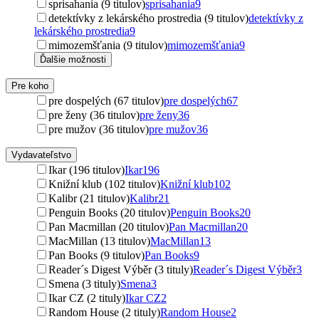
sprisahania (9 titulov)
sprisahania
9
detektívky z lekárského prostredia (9 titulov)
detektívky z
lekárského prostredia
9
mimozemšťania (9 titulov)
mimozemšťania
9
Ďalšie možnosti
Pre koho
pre dospelých (67 titulov)
pre dospelých
67
pre ženy (36 titulov)
pre ženy
36
pre mužov (36 titulov)
pre mužov
36
Vydavateľstvo
Ikar (196 titulov)
Ikar
196
Knižní klub (102 titulov)
Knižní klub
102
Kalibr (21 titulov)
Kalibr
21
Penguin Books (20 titulov)
Penguin Books
20
Pan Macmillan (20 titulov)
Pan Macmillan
20
MacMillan (13 titulov)
MacMillan
13
Pan Books (9 titulov)
Pan Books
9
Reader´s Digest Výběr (3 tituly)
Reader´s Digest Výběr
3
Smena (3 tituly)
Smena
3
Ikar CZ (2 tituly)
Ikar CZ
2
Random House (2 tituly)
Random House
2