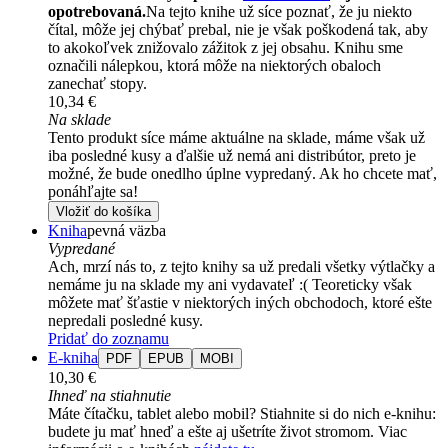
opotrebovaná.
Na tejto knihe už síce poznať, že ju niekto
čítal, môže jej chýbať prebal, nie je však poškodená tak, aby
to akokoľvek znižovalo zážitok z jej obsahu. Knihu sme
označili nálepkou, ktorá môže na niektorých obaloch
zanechať stopy.
10,34 €
Na sklade
Tento produkt síce máme aktuálne na sklade, máme však už
iba posledné kusy a ďalšie už nemá ani distribútor, preto je
možné, že bude onedlho úplne vypredaný. Ak ho chcete mať,
ponáhľajte sa!
Vložiť do košíka
Kniha
pevná väzba
Vypredané
Ach, mrzí nás to, z tejto knihy sa už predali všetky výtlačky a
nemáme ju na sklade my ani vydavateľ :( Teoreticky však
môžete mať šťastie v niektorých iných obchodoch, ktoré ešte
nepredali posledné kusy.
Pridať do zoznamu
E-kniha
PDF
EPUB
MOBI
10,30 €
Ihneď na stiahnutie
Máte čítačku, tablet alebo mobil? Stiahnite si do nich e-knihu:
budete ju mať hneď a ešte aj ušetríte život stromom. Viac