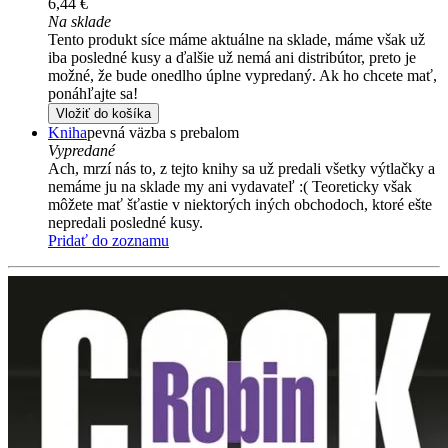
6,44 €
Na sklade
Tento produkt síce máme aktuálne na sklade, máme však už
iba posledné kusy a ďalšie už nemá ani distribútor, preto je
možné, že bude onedlho úplne vypredaný. Ak ho chcete mať,
ponáhľajte sa!
Vložiť do košíka
Kniha
pevná väzba s prebalom
Vypredané
Ach, mrzí nás to, z tejto knihy sa už predali všetky výtlačky a
nemáme ju na sklade my ani vydavateľ :( Teoreticky však
môžete mať šťastie v niektorých iných obchodoch, ktoré ešte
nepredali posledné kusy.
Pridať do zoznamu