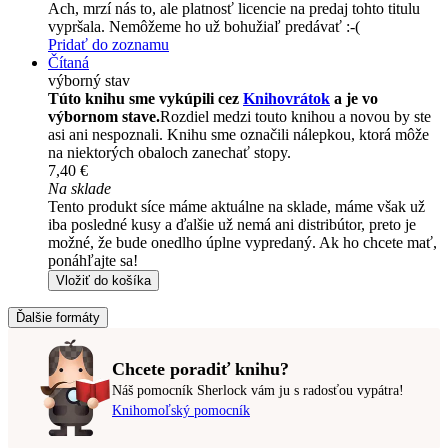
Ach, mrzí nás to, ale platnosť licencie na predaj tohto titulu
vypršala. Nemôžeme ho už bohužiaľ predávať :-(
Pridať do zoznamu
Čítaná
výborný stav
Túto knihu sme vykúpili cez
Knihovrátok
a je vo
výbornom stave.
Rozdiel medzi touto knihou a novou by ste
asi ani nespoznali. Knihu sme označili nálepkou, ktorá môže
na niektorých obaloch zanechať stopy.
7,40 €
Na sklade
Tento produkt síce máme aktuálne na sklade, máme však už
iba posledné kusy a ďalšie už nemá ani distribútor, preto je
možné, že bude onedlho úplne vypredaný. Ak ho chcete mať,
ponáhľajte sa!
Vložiť do košíka
Ďalšie formáty
Chcete poradiť knihu?
Náš pomocník Sherlock vám ju s radosťou vypátra!
Knihomoľský pomocník