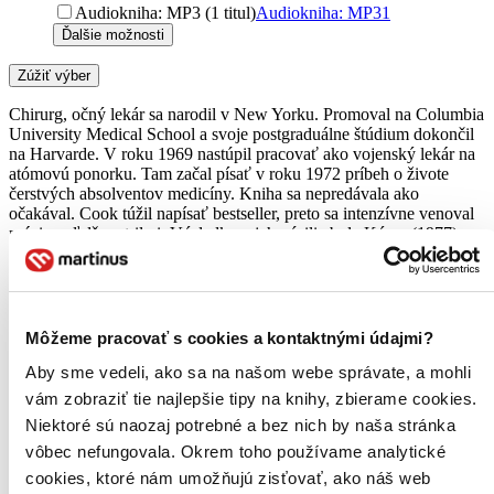
Audiokniha: MP3 (1 titul)
Audiokniha: MP3
1
Ďalšie možnosti
Zúžiť výber
Chirurg, očný lekár sa narodil v New Yorku. Promoval na Columbia
University Medical School a svoje postgraduálne štúdium dokončil
na Harvarde. V roku 1969 nastúpil pracovať ako vojenský lekár na
atómovú ponorku. Tam začal písať v roku 1972 príbeh o živote
čerstvých absolventov medicíny. Kniha sa nepredávala ako
očakával. Cook túžil napísať bestseller, preto sa intenzívne venoval
práci na ďalšom trileri. Výsledkom jeho úsilia bola Kóma (1977),
ktorej témou bol nelegálny obchod s ľudskými orgánmi. Kniha sa
stala bestsellerom a vznikol podľa nej aj úspešný film v réžii
Michaela Crichtona. Potom nasledoval jeden bestseller za druhým.
Spolu napísal autor dvadsaťšesť románov, z ktorých sa vo svete
predalo viac než sto miliónov výtlačkov. Cookove knihy boli
Môžeme pracovať s cookies a kontaktnými údajmi?
preložené do vyše štyridsiatich jazykov a stali sa vďačným námetom
radu televíznych a filmových spracovaní. Robin Cook si vyberá pre
Aby sme vedeli, ako sa na našom webe správate, a mohli
svoje knihy kontroverzné lekárske témy- napr. umelé oplodnenie,
vám zobraziť tie najlepšie tipy na knihy, zbierame cookies.
biologické zbrane, etika vedeckých pokusov, rozlúštenie ľudského
Niektoré sú naozaj potrebné a bez nich by naša stránka
genómu, klonovanie apod. Na prahu šesťdesiatky sa R. Cook
oženil, o rok neskôr sa mu narodil syn. Spisovateľ žije s rodinou
vôbec nefungovala. Okrem toho používame analytické
striedavo v Bostone a na Floride. Súčasne s písaním sa venuje
cookies, ktoré nám umožňujú zisťovať, ako náš web
medicíne.