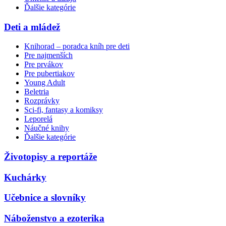
Ďalšie kategórie
Deti a mládež
Knihorad – poradca kníh pre deti
Pre najmenších
Pre prvákov
Pre pubertiakov
Young Adult
Beletria
Rozprávky
Sci-fi, fantasy a komiksy
Leporelá
Náučné knihy
Ďalšie kategórie
Životopisy a reportáže
Kuchárky
Učebnice a slovníky
Náboženstvo a ezoterika