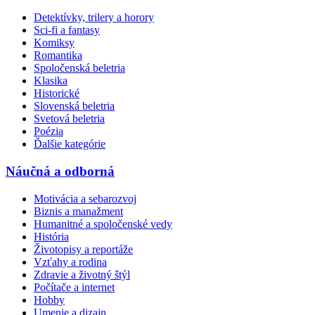
Detektívky, trilery a horory
Sci-fi a fantasy
Komiksy
Romantika
Spoločenská beletria
Klasika
Historické
Slovenská beletria
Svetová beletria
Poézia
Ďalšie kategórie
Náučná a odborná
Motivácia a sebarozvoj
Biznis a manažment
Humanitné a spoločenské vedy
História
Životopisy a reportáže
Vzťahy a rodina
Zdravie a životný štýl
Počítače a internet
Hobby
Umenie a dizajn