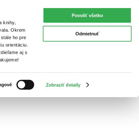
Povoliť všetko
a knihy,
ovala. Okrem
Odmietnuť
stále ho pre
u orientáciu.
dieľame aj s
Ďakujeme!
ngové
Zobraziť detaily