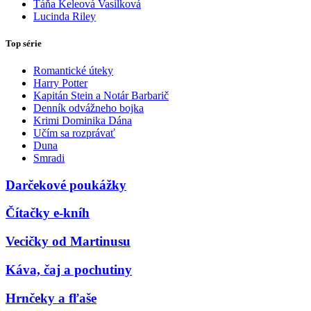
Táňa Keleová Vasilková
Lucinda Riley
Top série
Romantické úteky
Harry Potter
Kapitán Stein a Notár Barbarič
Denník odvážneho bojka
Krimi Dominika Dána
Učím sa rozprávať
Duna
Smradi
Darčekové poukážky
Čítačky e-kníh
Vecičky od Martinusu
Káva, čaj a pochutiny
Hrnčeky a fľaše