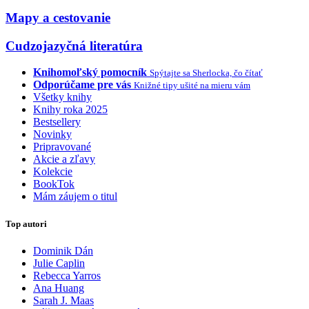
Mapy a cestovanie
Cudzojazyčná literatúra
Knihomoľský pomocník
Spýtajte sa Sherlocka, čo čítať
Odporúčame pre vás
Knižné tipy ušité na mieru vám
Všetky knihy
Knihy roka 2025
Bestsellery
Novinky
Pripravované
Akcie a zľavy
Kolekcie
BookTok
Mám záujem o titul
Top autori
Dominik Dán
Julie Caplin
Rebecca Yarros
Ana Huang
Sarah J. Maas