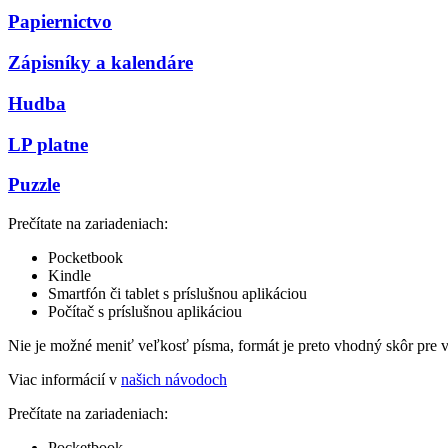
Papiernictvo
Zápisníky a kalendáre
Hudba
LP platne
Puzzle
Prečítate na zariadeniach:
Pocketbook
Kindle
Smartfón či tablet s príslušnou aplikáciou
Počítač s príslušnou aplikáciou
Nie je možné meniť veľkosť písma, formát je preto vhodný skôr pre 
Viac informácií v
našich návodoch
Prečítate na zariadeniach:
Pocketbook