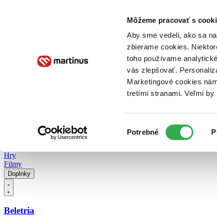
Doručenie
Kníhkupectvá
Knihovrátok
Poukážky
Knižný blog
Kontakt
Môžeme pracovať s cooki
Aby sme vedeli, ako sa na 
zbierame cookies. Niektor
E-knihy
Audioknihy
Hry
Filmy
Knihy
Doplnky
toho používame analytické
vás zlepšovať. Personaliz
Vyhľadávanie
Marketingové cookies nám 
tretími stranami. Veľmi b
Prihlásiť
Vyhľadávanie
Výber
Knihy
Potrebné
P
súhlasu
E-knihy
Audioknihy
Hry
Filmy
Doplnky
Beletria