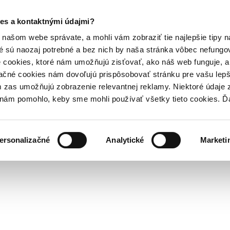
es a kontaktnými údajmi?
našom webe správate, a mohli vám zobraziť tie najlepšie tipy n
é sú naozaj potrebné a bez nich by naša stránka vôbec nefung
 cookies, ktoré nám umožňujú zisťovať, ako náš web funguje, a 
ačné cookies nám dovoľujú prispôsobovať stránku pre vašu lepši
zas umožňujú zobrazenie relevantnej reklamy. Niektoré údaje z
y nám pomohlo, keby sme mohli používať všetky tieto cookies. 
ersonalizačné
Analytické
Marketi