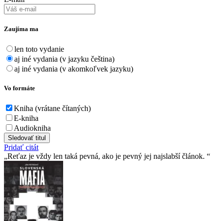
Zaujíma ma
len toto vydanie
aj iné vydania (v jazyku čeština)
aj iné vydania (v akomkoľvek jazyku)
Vo formáte
Kniha (vrátane čítaných)
E-kniha
Audiokniha
Sledovať titul
Pridať citát
Reťaz je vždy len taká pevná, ako je pevný jej najslabší­ článok.