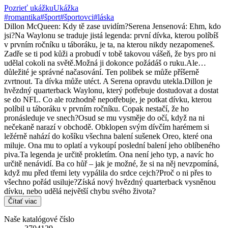
Pozrieť ukážku
Ukážka
#romantika
#šport
#športovci
#láska
Dillon McQueen: Kdy tě zase uvidím?Serena Jensenová: Ehm, kdo
jsi?Na Waylonu se traduje jistá legenda: první dívka, kterou políbíš
v prvním ročníku u táboráku, je ta, na kterou nikdy nezapomeneš.
Zadře se ti pod kůži a probudí v tobě takovou vášeň, že bys pro ni
udělal cokoli na světě.Možná ji dokonce požádáš o ruku.Ale…
důležité je správné načasování. Ten polibek se může příšerně
zvrtnout. Ta dívka může utéct. A Serena opravdu utekla.Dillon je
hvězdný quarterback Waylonu, který potřebuje dostudovat a dostat
se do NFL. Co ale rozhodně nepotřebuje, je potkat dívku, kterou
políbil u táboráku v prvním ročníku. Copak nestačí, že ho
pronásleduje ve snech?Osud se mu vysměje do očí, když na ni
nečekaně narazí v obchodě. Obklopen svým dívčím harémem si
ležérně nahází do košíku všechna balení sušenek Oreo, které ona
miluje. Ona mu to oplatí a vykoupí poslední balení jeho oblíbeného
piva.Ta legenda je určitě prokletím. Ona není jeho typ, a navíc ho
určitě nenávidí. Ba co hůř – jak je možné, že si na něj nevzpomíná,
když mu před třemi lety vypálila do srdce cejch?Proč o ni přes to
všechno pořád usiluje?Získá nový hvězdný quarterback vysněnou
dívku, nebo udělá největší chybu svého života?
Čítať viac
Naše katalógové číslo