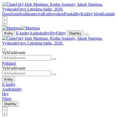
Doručenie
Kníhkupectvá
Knihovrátok
Poukážky
Knižný blog
Kontakt
E-knihy
Audioknihy
Hry
Filmy
Knihy
Doplnky
Vyhľadávanie
Prihlásiť
Vyhľadávanie
Knihy
E-knihy
Audioknihy
Hry
Filmy
Doplnky