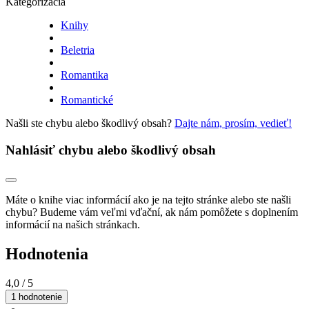
Kategorizácia
Knihy
Beletria
Romantika
Romantické
Našli ste chybu alebo škodlivý obsah?
Dajte nám, prosím, vedieť!
Nahlásiť chybu alebo škodlivý obsah
Máte o knihe viac informácií ako je na tejto stránke alebo ste našli
chybu? Budeme vám veľmi vďační, ak nám pomôžete s doplnením
informácií na našich stránkach.
Hodnotenia
4,0
/ 5
1 hodnotenie