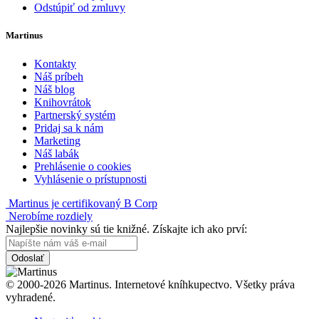
Odstúpiť od zmluvy
Martinus
Kontakty
Náš príbeh
Náš blog
Knihovrátok
Partnerský systém
Pridaj sa k nám
Marketing
Náš labák
Prehlásenie o cookies
Vyhlásenie o prístupnosti
Martinus je certifikovaný B Corp
Nerobíme rozdiely
Najlepšie novinky sú tie knižné. Získajte ich ako prví:
Odoslať
© 2000-2026 Martinus. Internetové kníhkupectvo. Všetky práva
vyhradené.