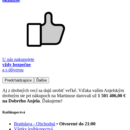
okamžite
U nás nakupujete
vždy bezpečne
a s dôverou
Predchádzajúce
Ďalšie
Aj z drobných vecí sa dajú urobiť veľké. Vďaka vašim Anjelským
drobným ste pri nákupoch na Martinuse darovali už
1 501 406,00 €
na Dobrého Anjela
. Ďakujeme!
Kníhkupectvá
Bratislava - Obchodná
• Otvorené do 21:00
Všetky kníhkupectvá