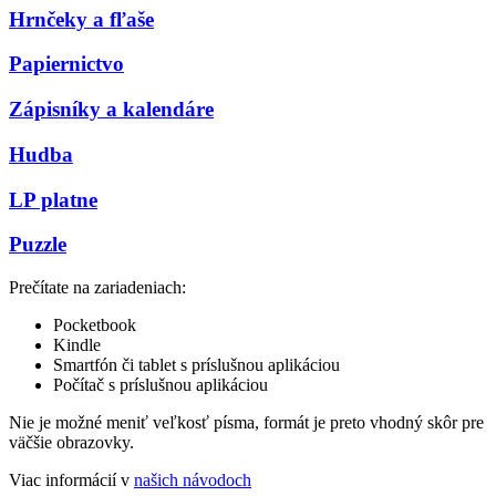
Hrnčeky a fľaše
Papiernictvo
Zápisníky a kalendáre
Hudba
LP platne
Puzzle
Prečítate na zariadeniach:
Pocketbook
Kindle
Smartfón či tablet s príslušnou aplikáciou
Počítač s príslušnou aplikáciou
Nie je možné meniť veľkosť písma, formát je preto vhodný skôr pre
väčšie obrazovky.
Viac informácií v
našich návodoch