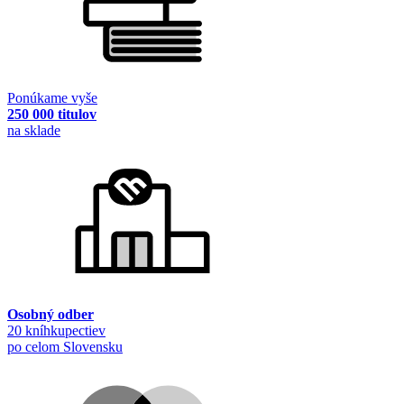
Ponúkame vyše
250 000 titulov
na sklade
Osobný odber
20 kníhkupectiev
po celom Slovensku