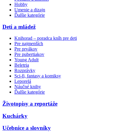
Hobby
Umenie a dizajn
Ďalšie kategórie
Deti a mládež
Knihorad – poradca kníh pre deti
Pre najmenších
Pre prvákov
Pre pubertiakov
Young Adult
Beletria
Rozprávky
Sci-fi, fantasy a komiksy
Leporelá
Náučné knihy
Ďalšie kategórie
Životopisy a reportáže
Kuchárky
Učebnice a slovníky