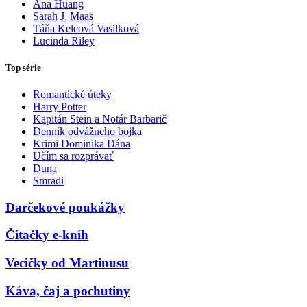
Ana Huang
Sarah J. Maas
Táňa Keleová Vasilková
Lucinda Riley
Top série
Romantické úteky
Harry Potter
Kapitán Stein a Notár Barbarič
Denník odvážneho bojka
Krimi Dominika Dána
Učím sa rozprávať
Duna
Smradi
Darčekové poukážky
Čítačky e-kníh
Vecičky od Martinusu
Káva, čaj a pochutiny