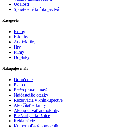
Udalosti
Spriatelené kníhkupectvá
Kategórie
Knihy
E-knihy
Audioknihy
Hry
Filmy
Doplnky
Nakupujte u nás
Doručenie
Platba
Prečo práve u nás?
Najčastejšie otázky
Rezervácia v kníhkupectve
Ako čítať e-knihy
Ako počúvať audioknihy
Pre školy a knižnice
Reklamácie
Knihomoľský pomocník