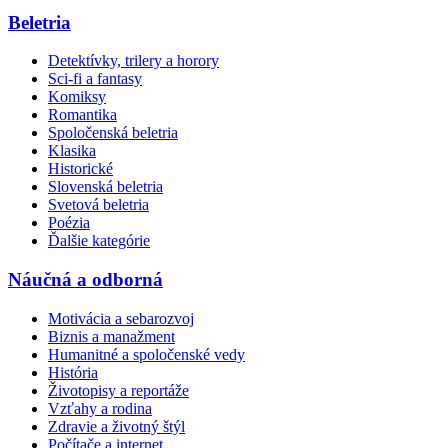
Beletria
Detektívky, trilery a horory
Sci-fi a fantasy
Komiksy
Romantika
Spoločenská beletria
Klasika
Historické
Slovenská beletria
Svetová beletria
Poézia
Ďalšie kategórie
Náučná a odborná
Motivácia a sebarozvoj
Biznis a manažment
Humanitné a spoločenské vedy
História
Životopisy a reportáže
Vzťahy a rodina
Zdravie a životný štýl
Počítače a internet