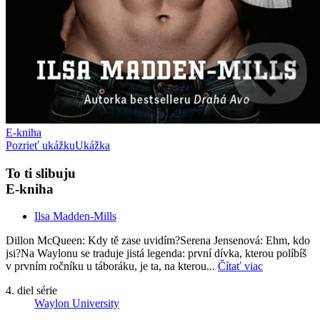
E-kniha
Pozrieť ukážku
Ukážka
To ti slibuju
E-kniha
Ilsa Madden-Mills
Dillon McQueen: Kdy tě zase uvidím?Serena Jensenová: Ehm, kdo
jsi?Na Waylonu se traduje jistá legenda: první dívka, kterou políbíš
v prvním ročníku u táboráku, je ta, na kterou...
Čítať viac
4. diel série
Waylon University