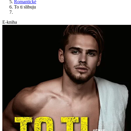
Romantické
To ti slibuju
E-kniha