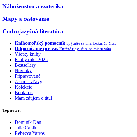
Náboženstvo a ezoterika
Mapy a cestovanie
Cudzojazyčná literatúra
Knihomoľský pomocník
Spýtajte sa Sherlocka, čo čítať
Odporúčame pre vás
Knižné tipy ušité na mieru vám
Všetky knihy
Knihy roka 2025
Bestsellery
Novinky
Pripravované
Akcie a zľavy
Kolekcie
BookTok
Mám záujem o titul
Top autori
Dominik Dán
Julie Caplin
Rebecca Yarros