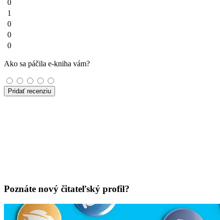
0
1
0
0
0
Ako sa páčila e-kniha vám?
Pridať recenziu
Poznáte nový čitateľský profil?