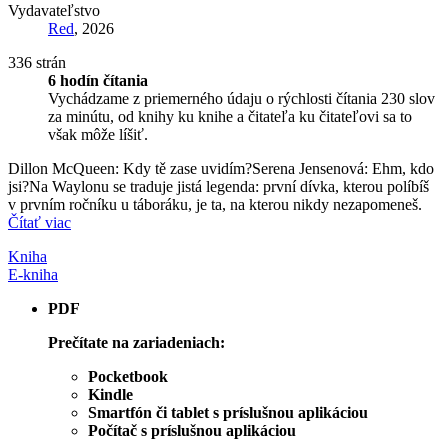
Vydavateľstvo
Red
, 2026
336 strán
6 hodín čítania
Vychádzame z priemerného údaju o rýchlosti čítania 230 slov
za minútu, od knihy ku knihe a čitateľa ku čitateľovi sa to
však môže líšiť.
Dillon McQueen: Kdy tě zase uvidím?Serena Jensenová: Ehm, kdo
jsi?Na Waylonu se traduje jistá legenda: první dívka, kterou políbíš
v prvním ročníku u táboráku, je ta, na kterou nikdy nezapomeneš.
Čítať viac
Kniha
E-kniha
PDF
Prečítate na zariadeniach:
Pocketbook
Kindle
Smartfón či tablet s príslušnou aplikáciou
Počítač s príslušnou aplikáciou