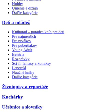
Hobby
Umenie a dizajn
Ďalšie kategórie
Deti a mládež
Knihorad – poradca kníh pre deti
Pre najmenších
Pre prvákov
Pre pubertiakov
Young Adult
Beletria
Rozprávky
Sci-fi, fantasy a komiksy
Leporelá
Náučné knihy
Ďalšie kategórie
Životopisy a reportáže
Kuchárky
Učebnice a slovníky