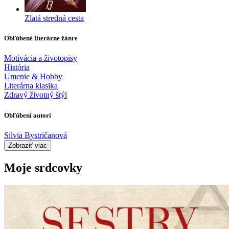
Zlatá stredná cesta
Obľúbené literárne žánre
Motivácia a životopisy
História
Umenie & Hobby
Literárna klasika
Zdravý životný štýl
Obľúbení autori
Silvia Bystričanová
Zobraziť viac
Moje srdcovky