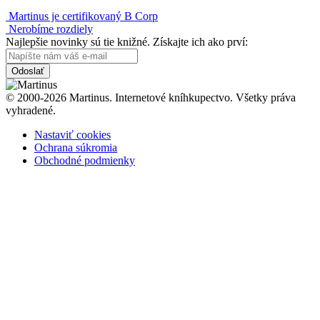
Martinus je certifikovaný B Corp
Nerobíme rozdiely
Najlepšie novinky sú tie knižné. Získajte ich ako prví:
Odoslať
© 2000-2026 Martinus. Internetové kníhkupectvo. Všetky práva
vyhradené.
Nastaviť cookies
Ochrana súkromia
Obchodné podmienky