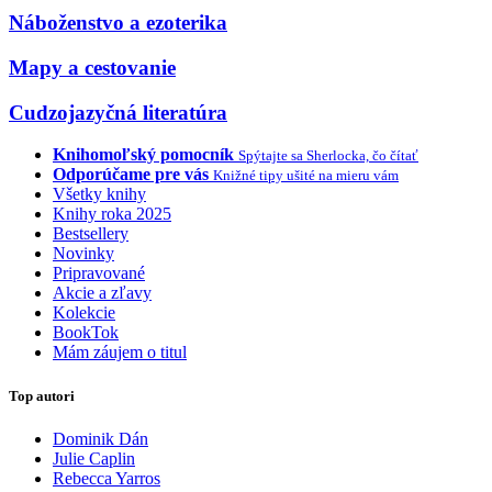
Náboženstvo a ezoterika
Mapy a cestovanie
Cudzojazyčná literatúra
Knihomoľský pomocník
Spýtajte sa Sherlocka, čo čítať
Odporúčame pre vás
Knižné tipy ušité na mieru vám
Všetky knihy
Knihy roka 2025
Bestsellery
Novinky
Pripravované
Akcie a zľavy
Kolekcie
BookTok
Mám záujem o titul
Top autori
Dominik Dán
Julie Caplin
Rebecca Yarros