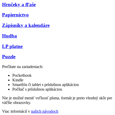
Hrnčeky a fľaše
Papiernictvo
Zápisníky a kalendáre
Hudba
LP platne
Puzzle
Prečítate na zariadeniach:
Pocketbook
Kindle
Smartfón či tablet s príslušnou aplikáciou
Počítač s príslušnou aplikáciou
Nie je možné meniť veľkosť písma, formát je preto vhodný skôr pre
väčšie obrazovky.
Viac informácií v
našich návodoch