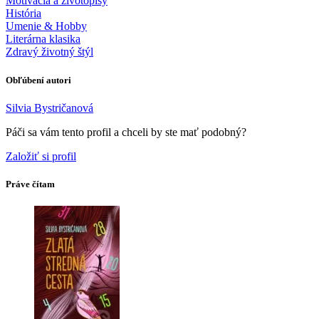
Motivácia a životopisy
História
Umenie & Hobby
Literárna klasika
Zdravý životný štýl
Obľúbení autori
Silvia Bystričanová
Páči sa vám tento profil a chceli by ste mať podobný?
Založiť si profil
Práve čítam