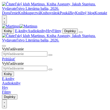
Doručenie
Kníhkupectvá
Knihovrátok
Poukážky
Knižný blog
Kontakt
E-knihy
Audioknihy
Hry
Filmy
Knihy
Doplnky
Vyhľadávanie
Prihlásiť
Vyhľadávanie
Knihy
E-knihy
Audioknihy
Hry
Filmy
Doplnky