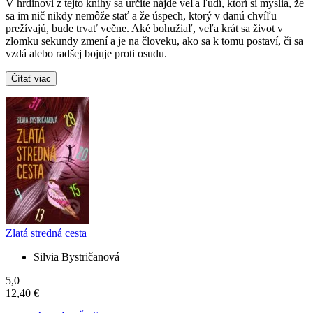
V hrdinovi z tejto knihy sa určite nájde veľa ľudí, ktorí si myslia, že
sa im nič nikdy nemôže stať a že úspech, ktorý v danú chvíľu
prežívajú, bude trvať večne. Aké bohužiaľ, veľa krát sa život v
zlomku sekundy zmení a je na človeku, ako sa k tomu postaví, či sa
vzdá alebo radšej bojuje proti osudu.
Čítať viac
Zlatá stredná cesta
Silvia Bystričanová
5,0
12,40 €