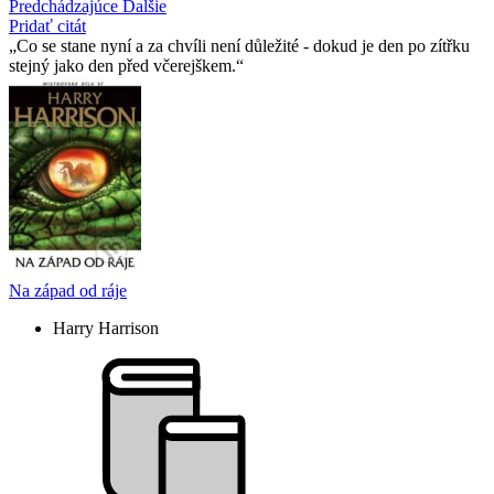
Predchádzajúce
Ďalšie
Pridať citát
Co se stane nyní a za chvíli není důležité - dokud je den po zítřku
stejný jako den před včerejškem.
Na západ od ráje
Harry Harrison