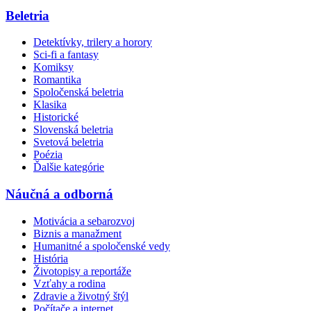
Beletria
Detektívky, trilery a horory
Sci-fi a fantasy
Komiksy
Romantika
Spoločenská beletria
Klasika
Historické
Slovenská beletria
Svetová beletria
Poézia
Ďalšie kategórie
Náučná a odborná
Motivácia a sebarozvoj
Biznis a manažment
Humanitné a spoločenské vedy
História
Životopisy a reportáže
Vzťahy a rodina
Zdravie a životný štýl
Počítače a internet