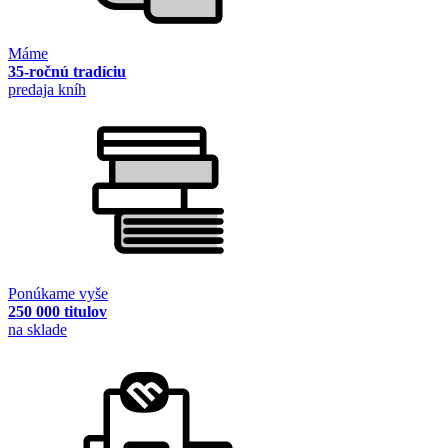
Máme
35-ročnú tradíciu
predaja kníh
Ponúkame vyše
250 000 titulov
na sklade