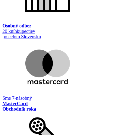
Osobný odber
20 kníhkupectiev
po celom Slovensku
Sme 7-násobný
MasterCard
Obchodník roka