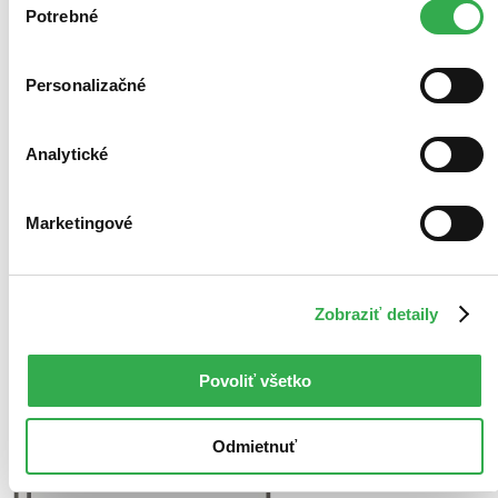
keby sme mohli používať všetky tieto cookies. Ďakujeme!
Potrebné
súhlasu
Personalizačné
Analytické
Marketingové
Zobraziť detaily
Povoliť všetko
Odmietnuť