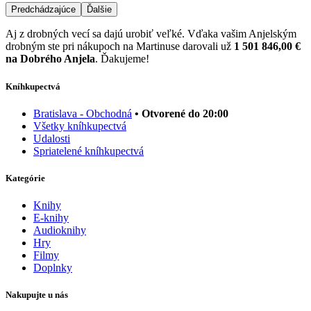
Predchádzajúce
Ďalšie
Aj z drobných vecí sa dajú urobiť veľké. Vďaka vašim Anjelským
drobným ste pri nákupoch na Martinuse darovali už
1 501 846,00 €
na Dobrého Anjela
. Ďakujeme!
Kníhkupectvá
Bratislava - Obchodná
• Otvorené do 20:00
Všetky kníhkupectvá
Udalosti
Spriatelené kníhkupectvá
Kategórie
Knihy
E-knihy
Audioknihy
Hry
Filmy
Doplnky
Nakupujte u nás