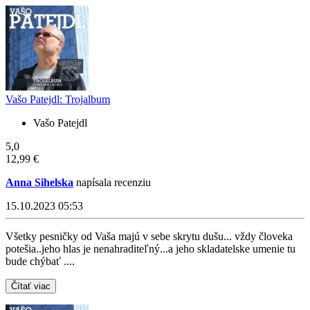
Vašo Patejdl: Trojalbum
Vašo Patejdl
5,0
12,99 €
Anna Sihelska
napísala recenziu
15.10.2023 05:53
Všetky pesničky od Vaša majú v sebe skrytu dušu... vždy človeka
potešia..jeho hlas je nenahraditeľný...a jeho skladatelske umenie tu
bude chýbať ....
Čítať viac