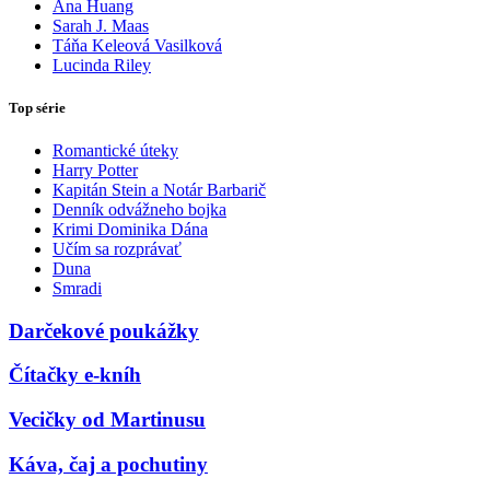
Ana Huang
Sarah J. Maas
Táňa Keleová Vasilková
Lucinda Riley
Top série
Romantické úteky
Harry Potter
Kapitán Stein a Notár Barbarič
Denník odvážneho bojka
Krimi Dominika Dána
Učím sa rozprávať
Duna
Smradi
Darčekové poukážky
Čítačky e-kníh
Vecičky od Martinusu
Káva, čaj a pochutiny