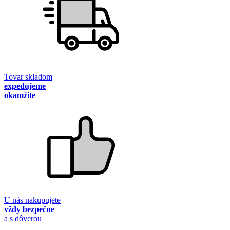
Tovar skladom
expedujeme
okamžite
U nás nakupujete
vždy bezpečne
a s dôverou