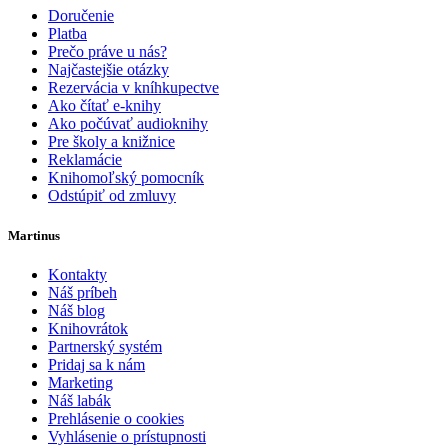
Doručenie
Platba
Prečo práve u nás?
Najčastejšie otázky
Rezervácia v kníhkupectve
Ako čítať e-knihy
Ako počúvať audioknihy
Pre školy a knižnice
Reklamácie
Knihomoľský pomocník
Odstúpiť od zmluvy
Martinus
Kontakty
Náš príbeh
Náš blog
Knihovrátok
Partnerský systém
Pridaj sa k nám
Marketing
Náš labák
Prehlásenie o cookies
Vyhlásenie o prístupnosti