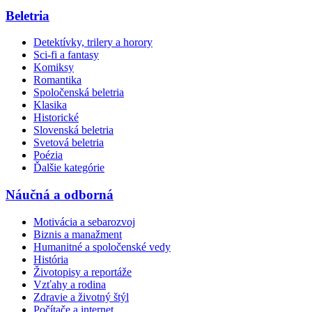
Beletria
Detektívky, trilery a horory
Sci-fi a fantasy
Komiksy
Romantika
Spoločenská beletria
Klasika
Historické
Slovenská beletria
Svetová beletria
Poézia
Ďalšie kategórie
Náučná a odborná
Motivácia a sebarozvoj
Biznis a manažment
Humanitné a spoločenské vedy
História
Životopisy a reportáže
Vzťahy a rodina
Zdravie a životný štýl
Počítače a internet