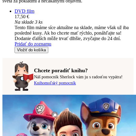
sveta za pokladmi a nečakanými objavmi.
DVD film
17,50 €
Na sklade 3 ks
Tento film máme síce aktuálne na sklade, máme však už iba
posledné kusy. Ak ho chcete mať rýchlo, ponáhľajte sa!
Dodanie ďalších môže trvať dlhšie, zvyčajne do 24 dní.
Pridať do zoznamu
Vložiť do košíka
Chcete poradiť knihu?
Náš pomocník Sherlock vám ju s radosťou vypátra!
Knihomoľský pomocník