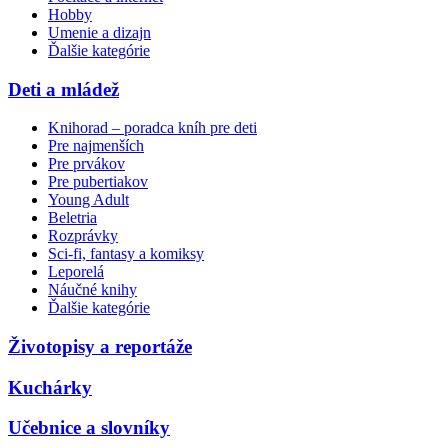
Hobby
Umenie a dizajn
Ďalšie kategórie
Deti a mládež
Knihorad – poradca kníh pre deti
Pre najmenších
Pre prvákov
Pre pubertiakov
Young Adult
Beletria
Rozprávky
Sci-fi, fantasy a komiksy
Leporelá
Náučné knihy
Ďalšie kategórie
Životopisy a reportáže
Kuchárky
Učebnice a slovníky