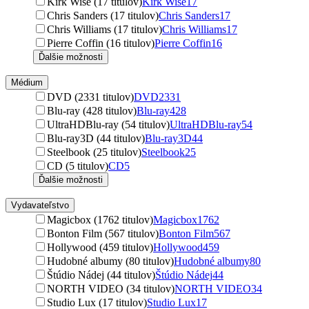
Kirk Wise (17 titulov)
Kirk Wise
17
Chris Sanders (17 titulov)
Chris Sanders
17
Chris Williams (17 titulov)
Chris Williams
17
Pierre Coffin (16 titulov)
Pierre Coffin
16
Ďalšie možnosti
Médium
DVD (2331 titulov)
DVD
2331
Blu-ray (428 titulov)
Blu-ray
428
UltraHDBlu-ray (54 titulov)
UltraHDBlu-ray
54
Blu-ray3D (44 titulov)
Blu-ray3D
44
Steelbook (25 titulov)
Steelbook
25
CD (5 titulov)
CD
5
Ďalšie možnosti
Vydavateľstvo
Magicbox (1762 titulov)
Magicbox
1762
Bonton Film (567 titulov)
Bonton Film
567
Hollywood (459 titulov)
Hollywood
459
Hudobné albumy (80 titulov)
Hudobné albumy
80
Štúdio Nádej (44 titulov)
Štúdio Nádej
44
NORTH VIDEO (34 titulov)
NORTH VIDEO
34
Studio Lux (17 titulov)
Studio Lux
17