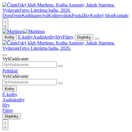
Doručenie
Kníhkupectvá
Knihovrátok
Poukážky
Knižný blog
Kontakt
E-knihy
Audioknihy
Hry
Filmy
Knihy
Doplnky
Vyhľadávanie
Prihlásiť
Vyhľadávanie
Knihy
E-knihy
Audioknihy
Hry
Filmy
Doplnky