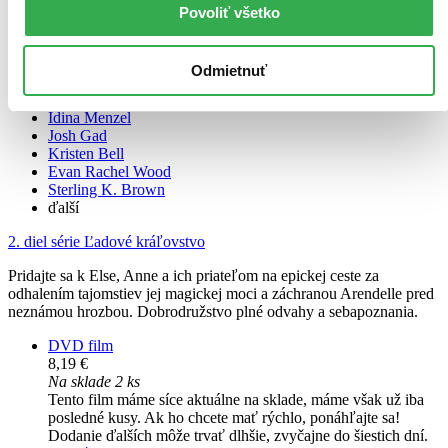
Povoliť všetko
TOP #19
Odmietnuť
Ľadové kráľovstvo II
Idina Menzel
Josh Gad
Kristen Bell
Evan Rachel Wood
Sterling K. Brown
ďalší
2. diel série
Ľadové kráľovstvo
Pridajte sa k Else, Anne a ich priateľom na epickej ceste za
odhalením tajomstiev jej magickej moci a záchranou Arendelle pred
neznámou hrozbou. Dobrodružstvo plné odvahy a sebapoznania.
DVD film
8,19 €
Na sklade 2 ks
Tento film máme síce aktuálne na sklade, máme však už iba
posledné kusy. Ak ho chcete mať rýchlo, ponáhľajte sa!
Dodanie ďalších môže trvať dlhšie, zvyčajne do šiestich dní.