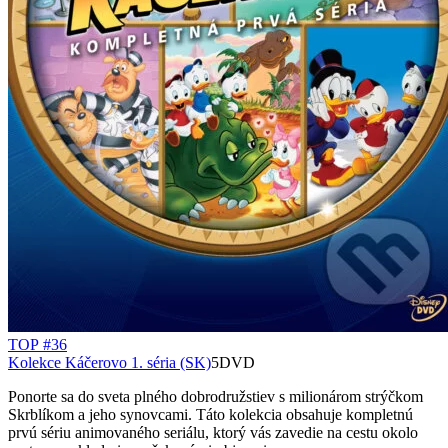
TOP #36
Kolekce Káčerovo 1. séria (SK)
5DVD
Ponorte sa do sveta plného dobrodružstiev s milionárom strýčkom
Skrblíkom a jeho synovcami. Táto kolekcia obsahuje kompletnú
prvú sériu animovaného seriálu, ktorý vás zavedie na cestu okolo