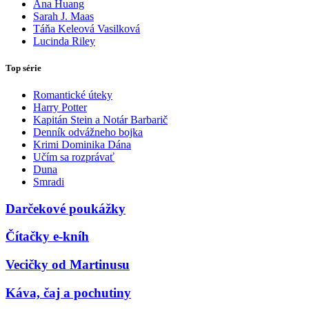
Ana Huang
Sarah J. Maas
Táňa Keleová Vasilková
Lucinda Riley
Top série
Romantické úteky
Harry Potter
Kapitán Stein a Notár Barbarič
Denník odvážneho bojka
Krimi Dominika Dána
Učím sa rozprávať
Duna
Smradi
Darčekové poukážky
Čítačky e-kníh
Vecičky od Martinusu
Káva, čaj a pochutiny