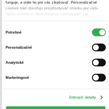
funguje, a stále ho pre vás zlepšovať. Personalizačné
cookies nám dovoľujú prispôsobovať stránku pre vašu
lepšiu orientáciu. Marketingové cookies nám zas
umožňujú zobrazenie relevantnej reklamy. Niektoré údaje
zdieľame aj s tretími stranami. Veľmi by nám pomohlo,
Výber
keby sme mohli používať všetky tieto cookies. Ďakujeme!
Potrebné
súhlasu
Personalizačné
Analytické
Marketingové
Zobraziť detaily