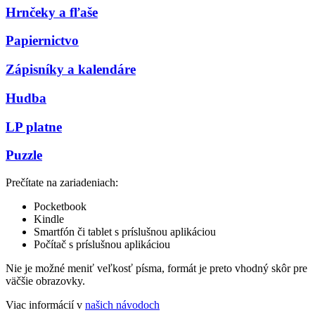
Hrnčeky a fľaše
Papiernictvo
Zápisníky a kalendáre
Hudba
LP platne
Puzzle
Prečítate na zariadeniach:
Pocketbook
Kindle
Smartfón či tablet s príslušnou aplikáciou
Počítač s príslušnou aplikáciou
Nie je možné meniť veľkosť písma, formát je preto vhodný skôr pre
väčšie obrazovky.
Viac informácií v
našich návodoch