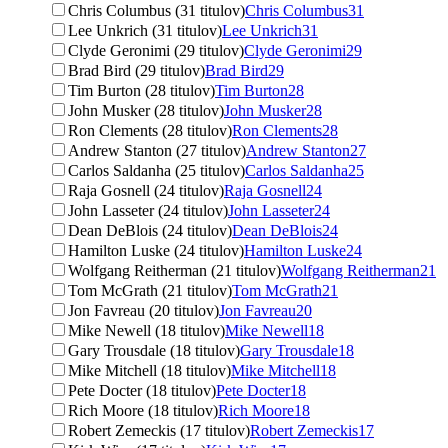
Chris Columbus (31 titulov)
Chris Columbus
31
Lee Unkrich (31 titulov)
Lee Unkrich
31
Clyde Geronimi (29 titulov)
Clyde Geronimi
29
Brad Bird (29 titulov)
Brad Bird
29
Tim Burton (28 titulov)
Tim Burton
28
John Musker (28 titulov)
John Musker
28
Ron Clements (28 titulov)
Ron Clements
28
Andrew Stanton (27 titulov)
Andrew Stanton
27
Carlos Saldanha (25 titulov)
Carlos Saldanha
25
Raja Gosnell (24 titulov)
Raja Gosnell
24
John Lasseter (24 titulov)
John Lasseter
24
Dean DeBlois (24 titulov)
Dean DeBlois
24
Hamilton Luske (24 titulov)
Hamilton Luske
24
Wolfgang Reitherman (21 titulov)
Wolfgang Reitherman
21
Tom McGrath (21 titulov)
Tom McGrath
21
Jon Favreau (20 titulov)
Jon Favreau
20
Mike Newell (18 titulov)
Mike Newell
18
Gary Trousdale (18 titulov)
Gary Trousdale
18
Mike Mitchell (18 titulov)
Mike Mitchell
18
Pete Docter (18 titulov)
Pete Docter
18
Rich Moore (18 titulov)
Rich Moore
18
Robert Zemeckis (17 titulov)
Robert Zemeckis
17