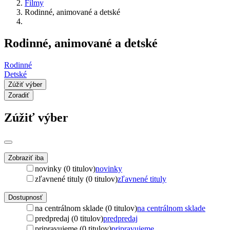
Filmy
Rodinné, animované a detské
Rodinné, animované a detské
Rodinné
Detské
Zúžiť výber
Zoradiť
Zúžiť výber
Zobraziť iba
novinky (0 titulov)
novinky
zľavnené tituly (0 titulov)
zľavnené tituly
Dostupnosť
na centrálnom sklade (0 titulov)
na centrálnom sklade
predpredaj (0 titulov)
predpredaj
pripravujeme (0 titulov)
pripravujeme