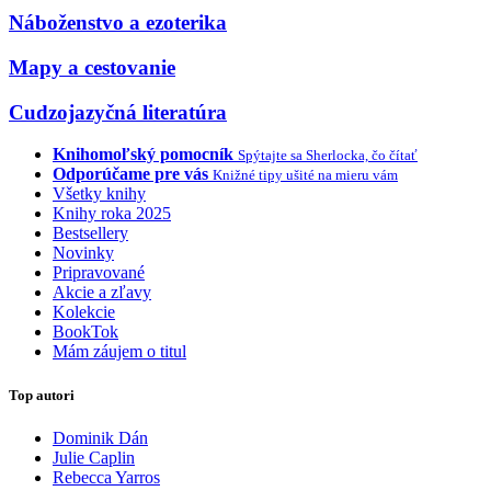
Náboženstvo a ezoterika
Mapy a cestovanie
Cudzojazyčná literatúra
Knihomoľský pomocník
Spýtajte sa Sherlocka, čo čítať
Odporúčame pre vás
Knižné tipy ušité na mieru vám
Všetky knihy
Knihy roka 2025
Bestsellery
Novinky
Pripravované
Akcie a zľavy
Kolekcie
BookTok
Mám záujem o titul
Top autori
Dominik Dán
Julie Caplin
Rebecca Yarros