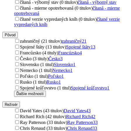
čítaná - výborný stav (0 titulov)
čítaná - výborný stav
čítaná - mierne opotrebovaná (0 titulov)
čítaná - mierne
opotrebovaná
čítané verzie vypredaných kníh (0 titulov)
čítané verzie
vypredaných kníh
Pôvod
zahraničný (21 titulov)
zahraničný
21
Spojené štáty (13 titulov)
Spojené štáty
13
Francúzsko (4 tituly)
Francúzsko
4
Česko (3 tituly)
Česko
3
Slovensko (1 titul)
Slovensko
1
Nemecko (1 titul)
Nemecko
1
Poľsko (1 titul)
Poľsko
1
Rusko (1 titul)
Rusko
1
Spojené kráľovstvo (1 titul)
Spojené kráľovstvo
1
Ďalšie možnosti
Režisér
David Yates (43 titulov)
David Yates
43
Richard Rich (42 titulov)
Richard Rich
42
Ray Patterson (33 titulov)
Ray Patterson
33
Chris Renaud (33 titulov)
Chris Renaud
33