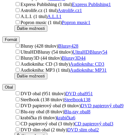
Express Publishing (1 titul)
Express Publishing
1
Astrolife.cz (1 titul)
Astrolife.cz
1
A.L.I. (1 titul)
A.L.I.
1
Popron music (1 titul)
Popron music
1
Ďalšie možnosti
Formát
Bluray (428 titulov)
Bluray
428
UltraHDBluray (54 titulov)
UltraHDBluray
54
Bluray3D (44 titulov)
Bluray3D
44
Audiokniha: CD (3 tituly)
Audiokniha: CD
3
Audiokniha: MP3 (1 titul)
Audiokniha: MP3
1
Ďalšie možnosti
Obal
DVD obal (951 titulov)
DVD obal
951
Steelbook (138 titulov)
Steelbook
138
DVD papierový obal (9 titulov)
DVD papierový obal
9
Blu-ray obal (8 titulov)
Blu-ray obal
8
krabička (6 titulov)
krabička
6
CD papierový obal (3 tituly)
CD papierový obal
3
DVD slim obal (2 tituly)
DVD slim obal
2