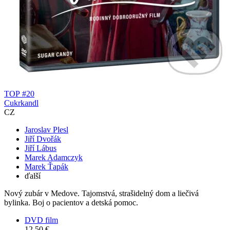
TOP #20
Cukrkandl
CZ
Jaroslav Plesl
Jiří Dvořák
Jiří Lábus
Marek Adamczyk
Marek Ťapák
ďalší
Nový zubár v Medove. Tajomstvá, strašidelný dom a liečivá
bylinka. Boj o pacientov a detská pomoc.
DVD film
12,50 €