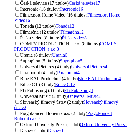
Česká televize (17 titulov)
Česká televize
17
Intersonic (16 titulov)
Intersonic
16
Filmexport Home Video (16 titulov)
Filmexport Home
Video
16
Tonada (12 titulov)
Tonada
12
Filmaréna (12 titulov)
Filmaréna
12
Řiťka video (8 titulov)
Řiťka video
8
COMFY PRODUCTION, s.r.o. (8 titulov)
COMFY
PRODUCTION, s.r.o.
8
Urania (6 titulov)
Urania
6
Supraphon (5 titulov)
Supraphon
5
Universal Pictures (4 tituly)
Universal Pictures
4
Paramount (4 tituly)
Paramount
4
Blue RAT Production (4 tituly)
Blue RAT Production
4
Edice ČT (3 tituly)
Edice ČT
3
PB Publishing (3 tituly)
PB Publishing
3
Universal Music (2 tituly)
Universal Music
2
Slovenský filmový ústav (2 tituly)
Slovenský filmový
ústav
2
Pragokoncert Bohemia a.s. (2 tituly)
Pragokoncert
Bohemia a.s.
2
Oxford University Press (1 titul)
Oxford University Press
1
Disney (1 titul)
Disney
1