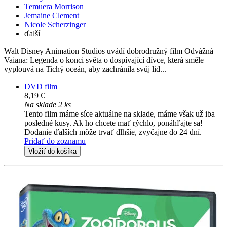
Temuera Morrison
Jemaine Clement
Nicole Scherzinger
ďalší
Walt Disney Animation Studios uvádí dobrodružný film Odvážná
Vaiana: Legenda o konci světa o dospívající dívce, která směle
vyplouvá na Tichý oceán, aby zachránila svůj lid...
DVD film
8,19 €
Na sklade 2 ks
Tento film máme síce aktuálne na sklade, máme však už iba
posledné kusy. Ak ho chcete mať rýchlo, ponáhľajte sa!
Dodanie ďalších môže trvať dlhšie, zvyčajne do 24 dní.
Pridať do zoznamu
Vložiť do košíka