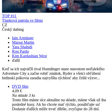
TOP #11
Tlapková patrola ve filmu
CZ
Český dabing
Iain Armitage
Marsai Martin
Yara Shahidi
Ron Pardo
Kim Kardashian West
ďalší
Keď sa ich najväčší rival Humdinger stane starostom neďalekého
Adventure City a začne robiť zmätok, Ryder a všetci obľúbení
hrdinskí psíkovia zaradia najvyššiu rýchlosť aby čelili výzve...
DVD film
4,09 €
Na sklade 3 ks
Tento film máme síce aktuálne na sklade, máme však už iba
posledné kusy. Ak ho chcete mať rýchlo, ponáhľajte sa!
Dodanie ďalších môže trvať dlhšie, zvyčajne do 28 dní.