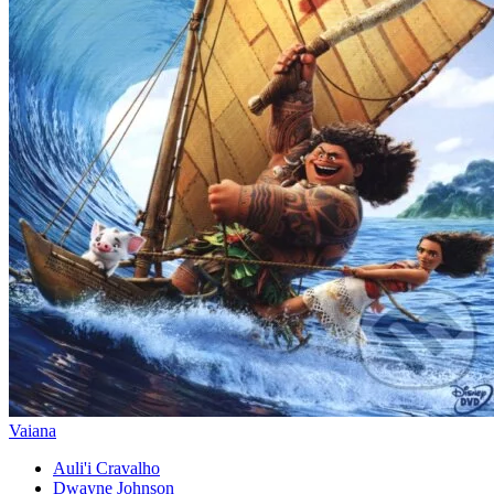
Vaiana
Auli'i Cravalho
Dwayne Johnson