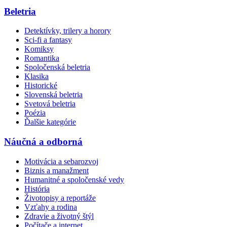
Beletria
Detektívky, trilery a horory
Sci-fi a fantasy
Komiksy
Romantika
Spoločenská beletria
Klasika
Historické
Slovenská beletria
Svetová beletria
Poézia
Ďalšie kategórie
Náučná a odborná
Motivácia a sebarozvoj
Biznis a manažment
Humanitné a spoločenské vedy
História
Životopisy a reportáže
Vzťahy a rodina
Zdravie a životný štýl
Počítače a internet