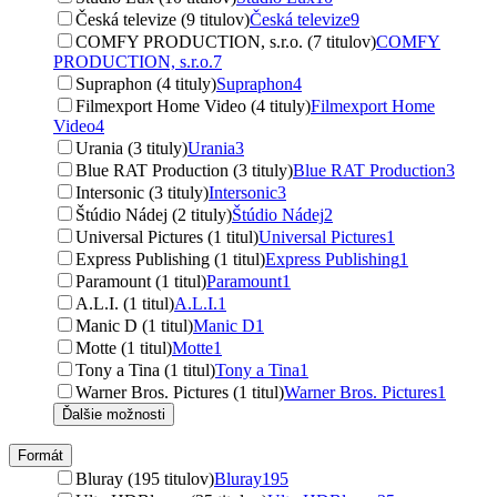
Česká televize (9 titulov)
Česká televize
9
COMFY PRODUCTION, s.r.o. (7 titulov)
COMFY
PRODUCTION, s.r.o.
7
Supraphon (4 tituly)
Supraphon
4
Filmexport Home Video (4 tituly)
Filmexport Home
Video
4
Urania (3 tituly)
Urania
3
Blue RAT Production (3 tituly)
Blue RAT Production
3
Intersonic (3 tituly)
Intersonic
3
Štúdio Nádej (2 tituly)
Štúdio Nádej
2
Universal Pictures (1 titul)
Universal Pictures
1
Express Publishing (1 titul)
Express Publishing
1
Paramount (1 titul)
Paramount
1
A.L.I. (1 titul)
A.L.I.
1
Manic D (1 titul)
Manic D
1
Motte (1 titul)
Motte
1
Tony a Tina (1 titul)
Tony a Tina
1
Warner Bros. Pictures (1 titul)
Warner Bros. Pictures
1
Ďalšie možnosti
Formát
Bluray (195 titulov)
Bluray
195