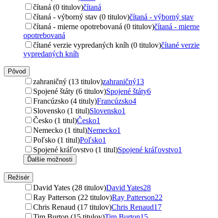
čítaná (0 titulov)
čítaná
čítaná - výborný stav (0 titulov)
čítaná - výborný stav
čítaná - mierne opotrebovaná (0 titulov)
čítaná - mierne
opotrebovaná
čítané verzie vypredaných kníh (0 titulov)
čítané verzie
vypredaných kníh
Pôvod
zahraničný (13 titulov)
zahraničný
13
Spojené štáty (6 titulov)
Spojené štáty
6
Francúzsko (4 tituly)
Francúzsko
4
Slovensko (1 titul)
Slovensko
1
Česko (1 titul)
Česko
1
Nemecko (1 titul)
Nemecko
1
Poľsko (1 titul)
Poľsko
1
Spojené kráľovstvo (1 titul)
Spojené kráľovstvo
1
Ďalšie možnosti
Režisér
David Yates (28 titulov)
David Yates
28
Ray Patterson (22 titulov)
Ray Patterson
22
Chris Renaud (17 titulov)
Chris Renaud
17
Tim Burton (15 titulov)
Tim Burton
15