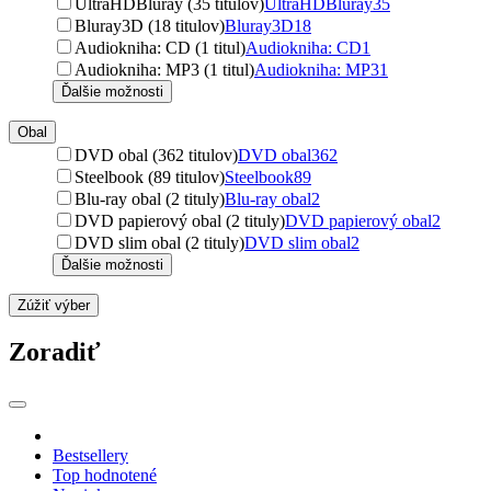
UltraHDBluray (35 titulov)
UltraHDBluray
35
Bluray3D (18 titulov)
Bluray3D
18
Audiokniha: CD (1 titul)
Audiokniha: CD
1
Audiokniha: MP3 (1 titul)
Audiokniha: MP3
1
Ďalšie možnosti
Obal
DVD obal (362 titulov)
DVD obal
362
Steelbook (89 titulov)
Steelbook
89
Blu-ray obal (2 tituly)
Blu-ray obal
2
DVD papierový obal (2 tituly)
DVD papierový obal
2
DVD slim obal (2 tituly)
DVD slim obal
2
Ďalšie možnosti
Zúžiť výber
Zoradiť
Bestsellery
Top hodnotené