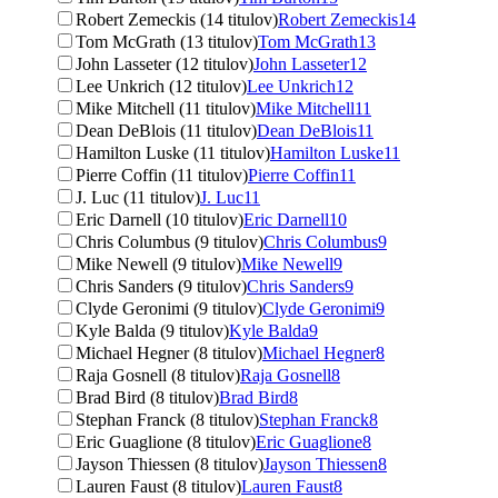
Robert Zemeckis (14 titulov)
Robert Zemeckis
14
Tom McGrath (13 titulov)
Tom McGrath
13
John Lasseter (12 titulov)
John Lasseter
12
Lee Unkrich (12 titulov)
Lee Unkrich
12
Mike Mitchell (11 titulov)
Mike Mitchell
11
Dean DeBlois (11 titulov)
Dean DeBlois
11
Hamilton Luske (11 titulov)
Hamilton Luske
11
Pierre Coffin (11 titulov)
Pierre Coffin
11
J. Luc (11 titulov)
J. Luc
11
Eric Darnell (10 titulov)
Eric Darnell
10
Chris Columbus (9 titulov)
Chris Columbus
9
Mike Newell (9 titulov)
Mike Newell
9
Chris Sanders (9 titulov)
Chris Sanders
9
Clyde Geronimi (9 titulov)
Clyde Geronimi
9
Kyle Balda (9 titulov)
Kyle Balda
9
Michael Hegner (8 titulov)
Michael Hegner
8
Raja Gosnell (8 titulov)
Raja Gosnell
8
Brad Bird (8 titulov)
Brad Bird
8
Stephan Franck (8 titulov)
Stephan Franck
8
Eric Guaglione (8 titulov)
Eric Guaglione
8
Jayson Thiessen (8 titulov)
Jayson Thiessen
8
Lauren Faust (8 titulov)
Lauren Faust
8