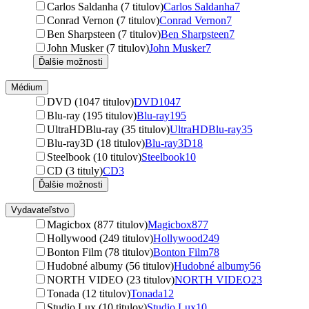
Carlos Saldanha (7 titulov)
Carlos Saldanha
7
Conrad Vernon (7 titulov)
Conrad Vernon
7
Ben Sharpsteen (7 titulov)
Ben Sharpsteen
7
John Musker (7 titulov)
John Musker
7
Ďalšie možnosti
Médium
DVD (1047 titulov)
DVD
1047
Blu-ray (195 titulov)
Blu-ray
195
UltraHDBlu-ray (35 titulov)
UltraHDBlu-ray
35
Blu-ray3D (18 titulov)
Blu-ray3D
18
Steelbook (10 titulov)
Steelbook
10
CD (3 tituly)
CD
3
Ďalšie možnosti
Vydavateľstvo
Magicbox (877 titulov)
Magicbox
877
Hollywood (249 titulov)
Hollywood
249
Bonton Film (78 titulov)
Bonton Film
78
Hudobné albumy (56 titulov)
Hudobné albumy
56
NORTH VIDEO (23 titulov)
NORTH VIDEO
23
Tonada (12 titulov)
Tonada
12
Studio Lux (10 titulov)
Studio Lux
10