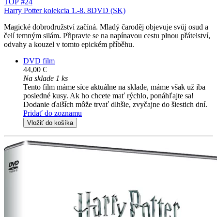
TOP #24
Harry Potter kolekcia 1.-8. 8DVD (SK)
Magické dobrodružství začíná. Mladý čaroděj objevuje svůj osud a
čelí temným silám. Připravte se na napínavou cestu plnou přátelství,
odvahy a kouzel v tomto epickém příběhu.
DVD film
44,00 €
Na sklade 1 ks
Tento film máme síce aktuálne na sklade, máme však už iba
posledné kusy. Ak ho chcete mať rýchlo, ponáhľajte sa!
Dodanie ďalších môže trvať dlhšie, zvyčajne do šiestich dní.
Pridať do zoznamu
Vložiť do košíka