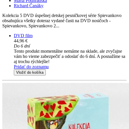
Mária Podhradská
Richard Čanáky
Kolekcia 5 DVD úspešnej detskej pesničkovej série Spievankovo
obsahujúca všetky doteraz vydané časti na DVD nosičoch -
Spievankovo, Spievankovo 2...
DVD film
44,96 €
Do 6 dní
Tento produkt momentálne nemáme na sklade, ale zvyčajne
vám ho vieme zabezpečiť a odoslať do 6 dní. A posnažíme sa
aj trochu rýchlejšie!
Pridať do zoznamu
Vložiť do košíka