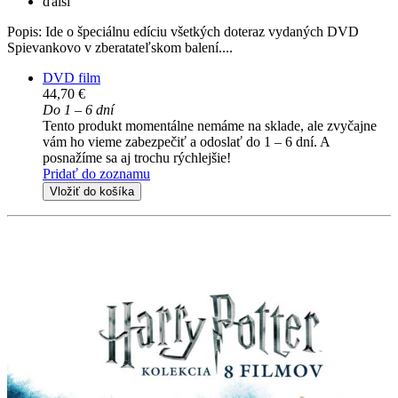
ďalší
Popis: Ide o špeciálnu edíciu všetkých doteraz vydaných DVD
Spievankovo v zberatateľskom balení....
DVD film
44,70 €
Do 1 – 6 dní
Tento produkt momentálne nemáme na sklade, ale zvyčajne
vám ho vieme zabezpečiť a odoslať do 1 – 6 dní. A
posnažíme sa aj trochu rýchlejšie!
Pridať do zoznamu
Vložiť do košíka