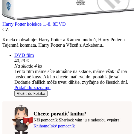
Harry Potter kolekce 1.-8. 8DVD
CZ
Kolekce obsahuje: Harry Potter a Kámen mudrců, Harry Potter a
Tajemná komnata, Harry Potter a Vězeň z Azkabanu...
DVD film
40,29 €
Na sklade 4 ks
Tento film máme síce aktuálne na sklade, máme však už iba
posledné kusy. Ak ho chcete mať rýchlo, ponáhľajte sa!
Dodanie ďalších môže trvať dlhšie, zvyčajne do šiestich dní.
Pridať do zoznamu
Vložiť do košíka
Chcete poradiť knihu?
Náš pomocník Sherlock vám ju s radosťou vypátra!
Knihomoľský pomocník