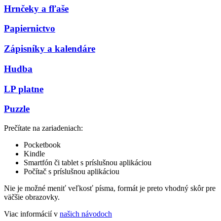
Hrnčeky a fľaše
Papiernictvo
Zápisníky a kalendáre
Hudba
LP platne
Puzzle
Prečítate na zariadeniach:
Pocketbook
Kindle
Smartfón či tablet s príslušnou aplikáciou
Počítač s príslušnou aplikáciou
Nie je možné meniť veľkosť písma, formát je preto vhodný skôr pre
väčšie obrazovky.
Viac informácií v
našich návodoch