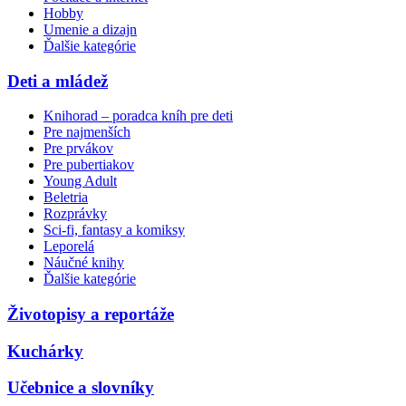
Hobby
Umenie a dizajn
Ďalšie kategórie
Deti a mládež
Knihorad – poradca kníh pre deti
Pre najmenších
Pre prvákov
Pre pubertiakov
Young Adult
Beletria
Rozprávky
Sci-fi, fantasy a komiksy
Leporelá
Náučné knihy
Ďalšie kategórie
Životopisy a reportáže
Kuchárky
Učebnice a slovníky