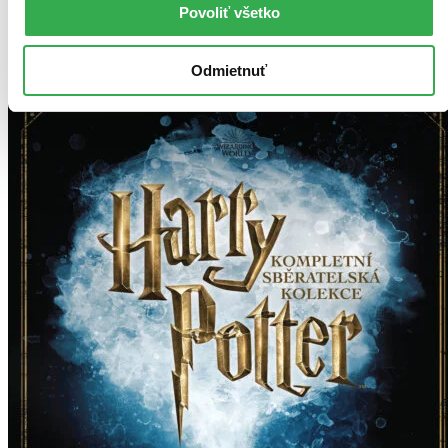
Dodanie ďalších môže trvať dlhšie, zvyčajne do 29 dní.
Povoliť všetko
Pridať do zoznamu
Vložiť do košíka
Odmietnuť