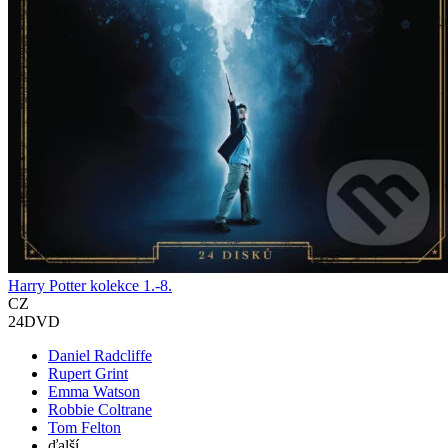
Harry Potter kolekce 1.-8.
CZ
24DVD
Daniel Radcliffe
Rupert Grint
Emma Watson
Robbie Coltrane
Tom Felton
ďalší