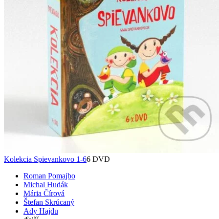
Kolekcia Spievankovo 1-6
6 DVD
Roman Pomajbo
Michal Hudák
Mária Čírová
Štefan Skrúcaný
Ady Hajdu