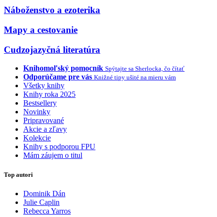
Náboženstvo a ezoterika
Mapy a cestovanie
Cudzojazyčná literatúra
Knihomoľský pomocník
Spýtajte sa Sherlocka, čo čítať
Odporúčame pre vás
Knižné tipy ušité na mieru vám
Všetky knihy
Knihy roka 2025
Bestsellery
Novinky
Pripravované
Akcie a zľavy
Kolekcie
Knihy s podporou FPU
Mám záujem o titul
Top autori
Dominik Dán
Julie Caplin
Rebecca Yarros