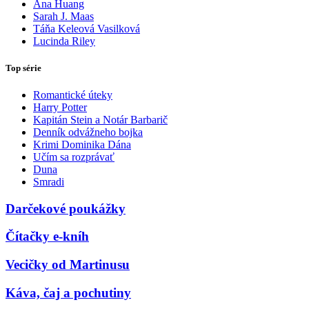
Ana Huang
Sarah J. Maas
Táňa Keleová Vasilková
Lucinda Riley
Top série
Romantické úteky
Harry Potter
Kapitán Stein a Notár Barbarič
Denník odvážneho bojka
Krimi Dominika Dána
Učím sa rozprávať
Duna
Smradi
Darčekové poukážky
Čítačky e-kníh
Vecičky od Martinusu
Káva, čaj a pochutiny