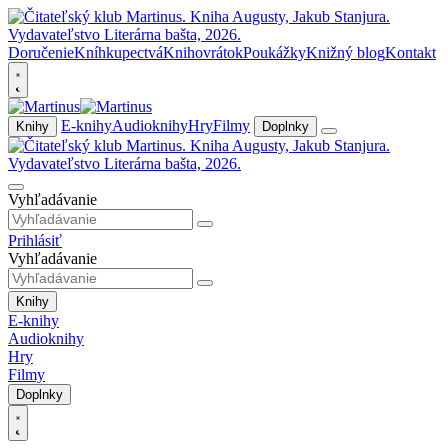
Doručenie
Kníhkupectvá
Knihovrátok
Poukážky
Knižný blog
Kontakt
E-knihy
Audioknihy
Hry
Filmy
Knihy
Doplnky
Vyhľadávanie
Prihlásiť
Vyhľadávanie
Knihy
E-knihy
Audioknihy
Hry
Filmy
Doplnky