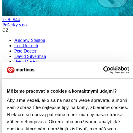
TOP #44
Príšerky s.r.o.
CZ
Andrew Stanton
Lee Unkrich
Pete Docter
David Silverman
Peter Docter
Pripojte sa k Sulleyovi a Mikovi v Monstropolis, kde práca v továrni
na strašenie naberie nečakaný spád, keď sa objaví malé dievčatko
Boo. Toto dobrodružstvo plné humoru a priateľstva vás rozosmeje.
Môžeme pracovať s cookies a kontaktnými údajmi?
DVD film
6,10 €
Aby sme vedeli, ako sa na našom webe správate, a mohli
Na sklade 2 ks
vám zobraziť tie najlepšie tipy na knihy, zbierame cookies.
Tento film máme síce aktuálne na sklade, máme však už iba
posledné kusy. Ak ho chcete mať rýchlo, ponáhľajte sa!
Niektoré sú naozaj potrebné a bez nich by naša stránka
Dodanie ďalších môže trvať dlhšie, zvyčajne do štyroch dní.
vôbec nefungovala. Okrem toho používame analytické
Pridať do zoznamu
cookies, ktoré nám umožňujú zisťovať, ako náš web
Vložiť do košíka