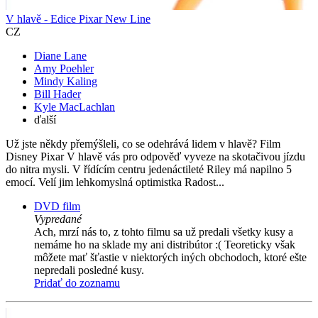
V hlavě - Edice Pixar New Line
CZ
Diane Lane
Amy Poehler
Mindy Kaling
Bill Hader
Kyle MacLachlan
ďalší
Už jste někdy přemýšleli, co se odehrává lidem v hlavě? Film
Disney Pixar V hlavě vás pro odpověď vyveze na skotačivou jízdu
do nitra mysli. V řídícím centru jedenáctileté Riley má napilno 5
emocí. Velí jim lehkomyslná optimistka Radost...
DVD film
Vypredané
Ach, mrzí nás to, z tohto filmu sa už predali všetky kusy a
nemáme ho na sklade my ani distribútor :( Teoreticky však
môžete mať šťastie v niektorých iných obchodoch, ktoré ešte
nepredali posledné kusy.
Pridať do zoznamu