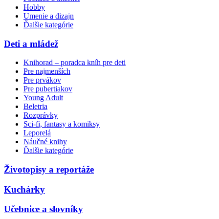
Hobby
Umenie a dizajn
Ďalšie kategórie
Deti a mládež
Knihorad – poradca kníh pre deti
Pre najmenších
Pre prvákov
Pre pubertiakov
Young Adult
Beletria
Rozprávky
Sci-fi, fantasy a komiksy
Leporelá
Náučné knihy
Ďalšie kategórie
Životopisy a reportáže
Kuchárky
Učebnice a slovníky