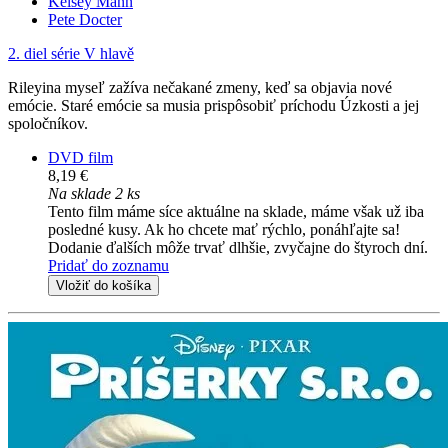
Kelsey Mann
Pete Docter
2. diel série
V hlavě
Rileyina myseľ zažíva nečakané zmeny, keď sa objavia nové
emócie. Staré emócie sa musia prispôsobiť príchodu Úzkosti a jej
spoločníkov.
DVD film
8,19 €
Na sklade 2 ks
Tento film máme síce aktuálne na sklade, máme však už iba
posledné kusy. Ak ho chcete mať rýchlo, ponáhľajte sa!
Dodanie ďalších môže trvať dlhšie, zvyčajne do štyroch dní.
Pridať do zoznamu
Vložiť do košíka