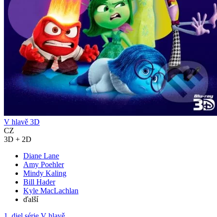
V hlavě 3D
CZ
3D + 2D
Diane Lane
Amy Poehler
Mindy Kaling
Bill Hader
Kyle MacLachlan
ďalší
1. diel série
V hlavě