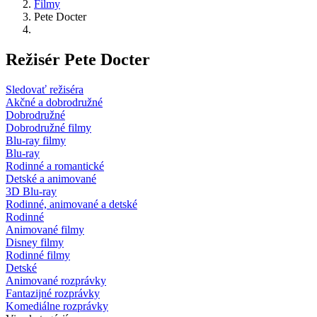
Filmy
Pete Docter
Režisér Pete Docter
Sledovať režiséra
Akčné a dobrodružné
Dobrodružné
Dobrodružné filmy
Blu-ray filmy
Blu-ray
Rodinné a romantické
Detské a animované
3D Blu-ray
Rodinné, animované a detské
Rodinné
Animované filmy
Disney filmy
Rodinné filmy
Detské
Animované rozprávky
Fantazijné rozprávky
Komediálne rozprávky