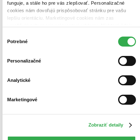
funguje, a stále ho pre vás zlepšovať. Personalizačné
cookies nám dovoľujú prispôsobovať stránku pre vašu
lepšiu orientáciu. Marketingové cookies nám zas
umožňujú zobrazenie relevantnej reklamy. Niektoré údaje
zdieľame aj s tretími stranami. Veľmi by nám pomohlo,
Výber
keby sme mohli používať všetky tieto cookies. Ďakujeme!
Potrebné
súhlasu
Personalizačné
Analytické
Marketingové
Zobraziť detaily