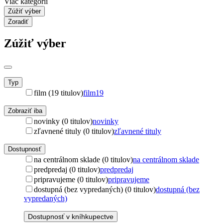
Viac kategórií
Zúžiť výber
Zoradiť
Zúžiť výber
Typ
film (19 titulov)
film
19
Zobraziť iba
novinky (0 titulov)
novinky
zľavnené tituly (0 titulov)
zľavnené tituly
Dostupnosť
na centrálnom sklade (0 titulov)
na centrálnom sklade
predpredaj (0 titulov)
predpredaj
pripravujeme (0 titulov)
pripravujeme
dostupná (bez vypredaných) (0 titulov)
dostupná (bez
vypredaných)
Dostupnosť v kníhkupectve