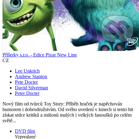
Příšerky s.r.o. - Edice Pixar New Line
CZ
Lee Unkrich
Andrew Stanton
Pete Docter
David Silverman
Peter Docter
Nový film od tvůrců Toy Story: Příběh hraček je napěchován
humorem i dobrodružstvím. Od svého uvedení v kinech si tento hit
získat srdce kritiků a milionů malých i velkých fanoušků po celém
světě...
DVD film
Vypredané