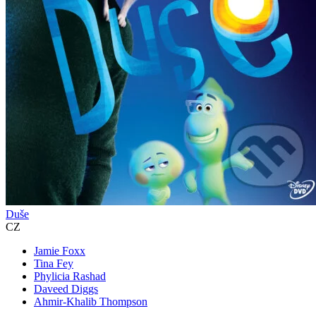
Duše
CZ
Jamie Foxx
Tina Fey
Phylicia Rashad
Daveed Diggs
Ahmir-Khalib Thompson