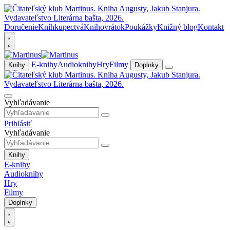
Doručenie
Kníhkupectvá
Knihovrátok
Poukážky
Knižný blog
Kontakt
E-knihy
Audioknihy
Hry
Filmy
Knihy
Doplnky
Vyhľadávanie
Prihlásiť
Vyhľadávanie
Knihy
E-knihy
Audioknihy
Hry
Filmy
Doplnky