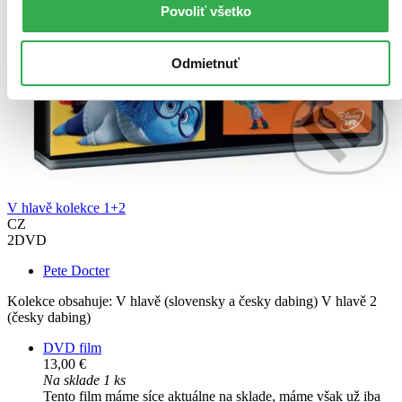
Povoliť všetko
Odmietnuť
V hlavě kolekce 1+2
CZ
2DVD
Pete Docter
Kolekce obsahuje: V hlavě (slovensky a česky dabing) V hlavě 2
(česky dabing)
DVD film
13,00 €
Na sklade 1 ks
Tento film máme síce aktuálne na sklade, máme však už iba