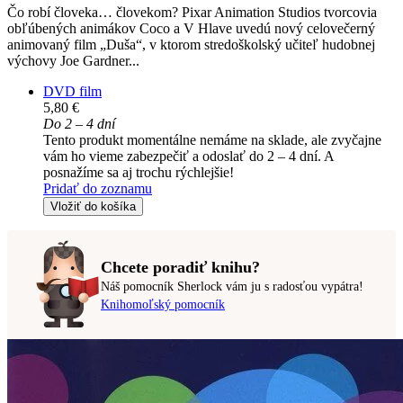
Čo robí človeka… človekom? Pixar Animation Studios tvorcovia
obľúbených animákov Coco a V Hlave uvedú nový celovečerný
animovaný film „Duša“, v ktorom stredoškolský učiteľ hudobnej
výchovy Joe Gardner...
DVD film
5,80 €
Do 2 – 4 dní
Tento produkt momentálne nemáme na sklade, ale zvyčajne
vám ho vieme zabezpečiť a odoslať do 2 – 4 dní. A
posnažíme sa aj trochu rýchlejšie!
Pridať do zoznamu
Vložiť do košíka
Chcete poradiť knihu?
Náš pomocník Sherlock vám ju s radosťou vypátra!
Knihomoľský pomocník