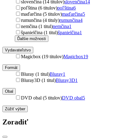
slovenčina (14 titulov)
slovenčina
14
poľština (6 titulov)
poľština
6
maďarčina (5 titulov)
maďarčina
5
rumunčina (4 tituly)
rumunčina
4
nemčina (1 titul)
nemčina
1
španielčina (1 titul)
španielčina
1
Ďalšie možnosti
Vydavateľstvo
Magicbox (19 titulov)
Magicbox
19
Formát
Bluray (1 titul)
Bluray
1
Bluray3D (1 titul)
Bluray3D
1
Obal
DVD obal (5 titulov)
DVD obal
5
Zúžiť výber
Zoradiť