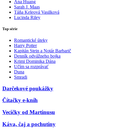
Ana Huang
Sarah J. Maas
Táňa Keleová Vasilková
Lucinda Riley
Top série
Romantické úteky
Harry Potter
Kapitán Stein a Notár Barbarič
Denník odvážneho bojka
Krimi Dominika Dána
Učím sa rozprávať
Duna
Smradi
Darčekové poukážky
Čítačky e-kníh
Vecičky od Martinusu
Káva, čaj a pochutiny