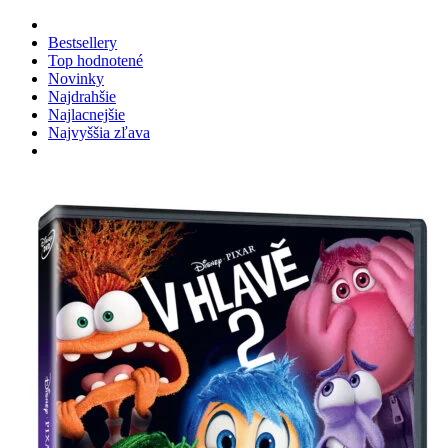
Bestsellery
Top hodnotené
Novinky
Najdrahšie
Najlacnejšie
Najvyššia zľava