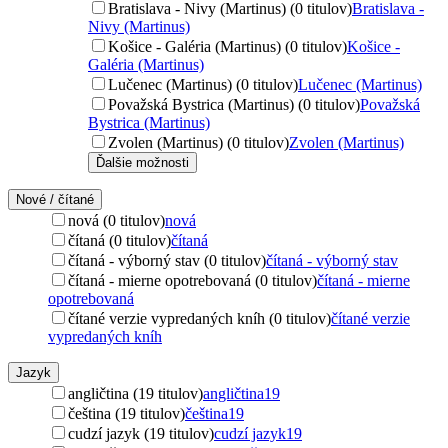
Bratislava - Nivy (Martinus) (0 titulov)
Bratislava -
Nivy (Martinus)
Košice - Galéria (Martinus) (0 titulov)
Košice -
Galéria (Martinus)
Lučenec (Martinus) (0 titulov)
Lučenec (Martinus)
Považská Bystrica (Martinus) (0 titulov)
Považská
Bystrica (Martinus)
Zvolen (Martinus) (0 titulov)
Zvolen (Martinus)
Ďalšie možnosti
Nové / čítané
nová (0 titulov)
nová
čítaná (0 titulov)
čítaná
čítaná - výborný stav (0 titulov)
čítaná - výborný stav
čítaná - mierne opotrebovaná (0 titulov)
čítaná - mierne
opotrebovaná
čítané verzie vypredaných kníh (0 titulov)
čítané verzie
vypredaných kníh
Jazyk
angličtina (19 titulov)
angličtina
19
čeština (19 titulov)
čeština
19
cudzí jazyk (19 titulov)
cudzí jazyk
19