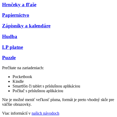
Hrnčeky a fľaše
Papiernictvo
Zápisníky a kalendáre
Hudba
LP platne
Puzzle
Prečítate na zariadeniach:
Pocketbook
Kindle
Smartfón či tablet s príslušnou aplikáciou
Počítač s príslušnou aplikáciou
Nie je možné meniť veľkosť písma, formát je preto vhodný skôr pre
väčšie obrazovky.
Viac informácií v
našich návodoch