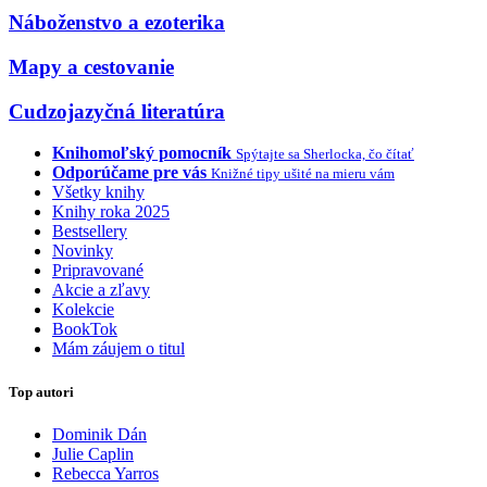
Náboženstvo a ezoterika
Mapy a cestovanie
Cudzojazyčná literatúra
Knihomoľský pomocník
Spýtajte sa Sherlocka, čo čítať
Odporúčame pre vás
Knižné tipy ušité na mieru vám
Všetky knihy
Knihy roka 2025
Bestsellery
Novinky
Pripravované
Akcie a zľavy
Kolekcie
BookTok
Mám záujem o titul
Top autori
Dominik Dán
Julie Caplin
Rebecca Yarros