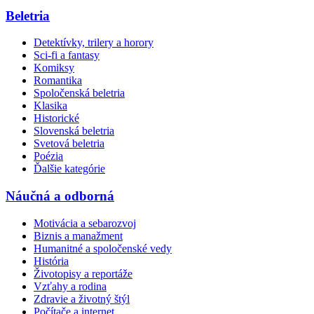
Beletria
Detektívky, trilery a horory
Sci-fi a fantasy
Komiksy
Romantika
Spoločenská beletria
Klasika
Historické
Slovenská beletria
Svetová beletria
Poézia
Ďalšie kategórie
Náučná a odborná
Motivácia a sebarozvoj
Biznis a manažment
Humanitné a spoločenské vedy
História
Životopisy a reportáže
Vzťahy a rodina
Zdravie a životný štýl
Počítače a internet