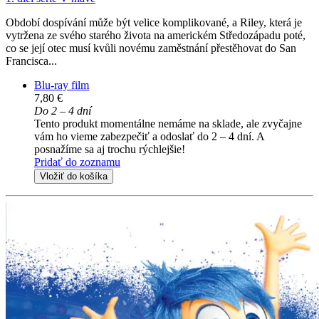
Období dospívání může být velice komplikované, a Riley, která je
vytržena ze svého starého života na americkém Středozápadu poté,
co se její otec musí kvůli novému zaměstnání přestěhovat do San
Francisca...
Blu-ray film
7,80 €
Do 2 – 4 dní
Tento produkt momentálne nemáme na sklade, ale zvyčajne
vám ho vieme zabezpečiť a odoslať do 2 – 4 dní. A
posnažíme sa aj trochu rýchlejšie!
Pridať do zoznamu
Vložiť do košíka