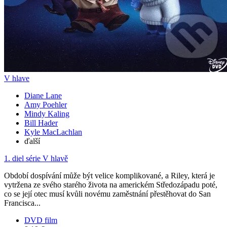
V hlave
Diane Lane
Amy Poehler
Mindy Kaling
Bill Hader
Kyle MacLachlan
ďalší
1. diel série
V hlavě
Období dospívání může být velice komplikované, a Riley, která je
vytržena ze svého starého života na americkém Středozápadu poté,
co se její otec musí kvůli novému zaměstnání přestěhovat do San
Francisca...
DVD film