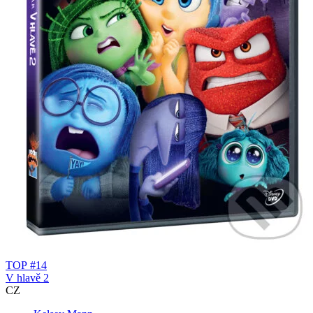
TOP #14
V hlavě 2
CZ