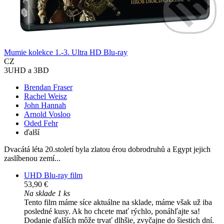
Mumie kolekce 1.-3. Ultra HD Blu-ray
CZ
3UHD a 3BD
Brendan Fraser
Rachel Weisz
John Hannah
Arnold Vosloo
Oded Fehr
ďalší
Dvacátá léta 20.století byla zlatou érou dobrodruhů a Egypt jejich
zaslíbenou zemí...
UHD Blu-ray film
53,90 €
Na sklade 1 ks
Tento film máme síce aktuálne na sklade, máme však už iba
posledné kusy. Ak ho chcete mať rýchlo, ponáhľajte sa!
Dodanie ďalších môže trvať dlhšie, zvyčajne do šiestich dní.