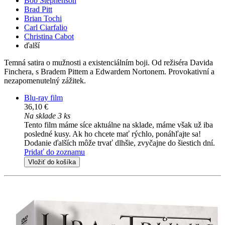
Bob Stephenson
Brad Pitt
Brian Tochi
Carl Ciarfalio
Christina Cabot
ďalší
Temná satira o mužnosti a existenciálním boji. Od režiséra Davida
Finchera, s Bradem Pittem a Edwardem Nortonem. Provokativní a
nezapomenutelný zážitek.
Blu-ray film
36,10 €
Na sklade 3 ks
Tento film máme síce aktuálne na sklade, máme však už iba
posledné kusy. Ak ho chcete mať rýchlo, ponáhľajte sa!
Dodanie ďalších môže trvať dlhšie, zvyčajne do šiestich dní.
Pridať do zoznamu
Vložiť do košíka