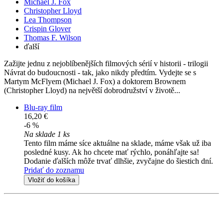
Michael J. Fox
Christopher Lloyd
Lea Thompson
Crispin Glover
Thomas F. Wilson
ďalší
Zažijte jednu z nejoblíbenějších filmových sérií v historii - trilogii
Návrat do budoucnosti - tak, jako nikdy předtím. Vydejte se s
Martym McFlyem (Michael J. Fox) a doktorem Brownem
(Christopher Lloyd) na největší dobrodružství v životě...
Blu-ray film
16,20 €
-6 %
Na sklade 1 ks
Tento film máme síce aktuálne na sklade, máme však už iba
posledné kusy. Ak ho chcete mať rýchlo, ponáhľajte sa!
Dodanie ďalších môže trvať dlhšie, zvyčajne do šiestich dní.
Pridať do zoznamu
Vložiť do košíka