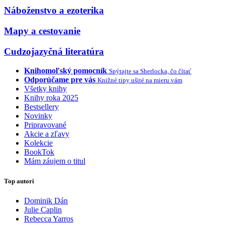
Náboženstvo a ezoterika
Mapy a cestovanie
Cudzojazyčná literatúra
Knihomoľský pomocník
Spýtajte sa Sherlocka, čo čítať
Odporúčame pre vás
Knižné tipy ušité na mieru vám
Všetky knihy
Knihy roka 2025
Bestsellery
Novinky
Pripravované
Akcie a zľavy
Kolekcie
BookTok
Mám záujem o titul
Top autori
Dominik Dán
Julie Caplin
Rebecca Yarros