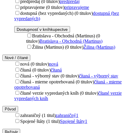
predpredaj (0 titulov)
predpredaj
pripravujeme (0 titulov)
pripravujeme
dostupná (bez vypredaných) (0 titulov)
dostupná (bez
vypredaných)
Dostupnosť v kníhkupectve
Bratislava - Obchodná (Martinus) (0
titulov)
Bratislava - Obchodná (Martinus)
Žilina (Martinus) (0 titulov)
Žilina (Martinus)
Nové / čítané
nová (0 titulov)
nová
čítaná (0 titulov)
čítaná
čítaná - výborný stav (0 titulov)
čítaná - výborný stav
čítaná - mierne opotrebovaná (0 titulov)
čítaná - mierne
opotrebovaná
čítané verzie vypredaných kníh (0 titulov)
čítané verzie
vypredaných kníh
Pôvod
zahraničný (1 titul)
zahraničný
1
Spojené štáty (1 titul)
Spojené štáty
1
Režisér