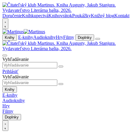
Doručenie
Kníhkupectvá
Knihovrátok
Poukážky
Knižný blog
Kontakt
E-knihy
Audioknihy
Hry
Filmy
Knihy
Doplnky
Vyhľadávanie
Prihlásiť
Vyhľadávanie
Knihy
E-knihy
Audioknihy
Hry
Filmy
Doplnky