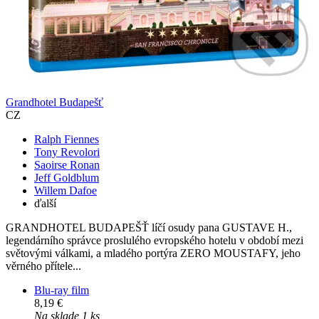
Grandhotel Budapešť
CZ
Ralph Fiennes
Tony Revolori
Saoirse Ronan
Jeff Goldblum
Willem Dafoe
ďalší
GRANDHOTEL BUDAPEŠŤ líčí osudy pana GUSTAVE H.,
legendárního správce proslulého evropského hotelu v období mezi
světovými válkami, a mladého portýra ZERO MOUSTAFY, jeho
věrného přítele...
Blu-ray film
8,19 €
Na sklade 1 ks