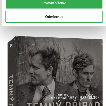
Tento produkt momentálne nemáme na sklade, ale zvyčajne
Povoliť všetko
vám ho vieme zabezpečiť a odoslať do 4 – 6 dní. A
posnažíme sa aj trochu rýchlejšie!
Pridať do zoznamu
Odmietnuť
Vložiť do košíka