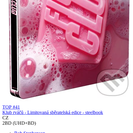
TOP #41
Klub rváčů - Limitovaná sběratelská edice - steelbook
CZ
2BD (UHD+BD)