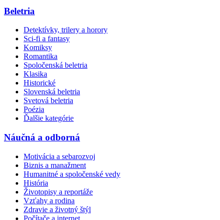
Beletria
Detektívky, trilery a horory
Sci-fi a fantasy
Komiksy
Romantika
Spoločenská beletria
Klasika
Historické
Slovenská beletria
Svetová beletria
Poézia
Ďalšie kategórie
Náučná a odborná
Motivácia a sebarozvoj
Biznis a manažment
Humanitné a spoločenské vedy
História
Životopisy a reportáže
Vzťahy a rodina
Zdravie a životný štýl
Počítače a internet