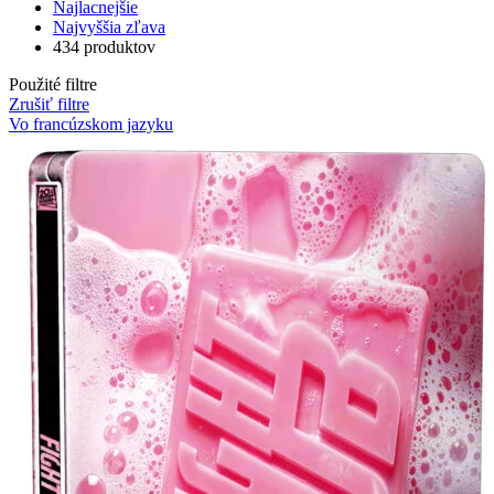
Najlacnejšie
Najvyššia zľava
434 produktov
Použité filtre
Zrušiť filtre
Vo francúzskom jazyku