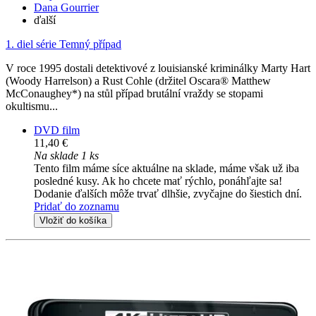
Dana Gourrier
ďalší
1. diel série
Temný případ
V roce 1995 dostali detektivové z louisianské kriminálky Marty Hart
(Woody Harrelson) a Rust Cohle (držitel Oscara® Matthew
McConaughey*) na stůl případ brutální vraždy se stopami
okultismu...
DVD film
11,40 €
Na sklade 1 ks
Tento film máme síce aktuálne na sklade, máme však už iba
posledné kusy. Ak ho chcete mať rýchlo, ponáhľajte sa!
Dodanie ďalších môže trvať dlhšie, zvyčajne do šiestich dní.
Pridať do zoznamu
Vložiť do košíka