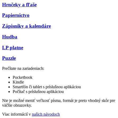
Hrnčeky a fľaše
Papiernictvo
Zápisníky a kalendáre
Hudba
LP platne
Puzzle
Prečítate na zariadeniach:
Pocketbook
Kindle
Smartfón či tablet s príslušnou aplikáciou
Počítač s príslušnou aplikáciou
Nie je možné meniť veľkosť písma, formát je preto vhodný skôr pre
väčšie obrazovky.
Viac informácií v
našich návodoch