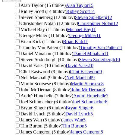
Alan Taylor (15 titulov)
Alan Taylor
15
Ridley Scott (14 titulov)
Ridley Scott
14
Steven Spielberg (12 titulov)
Steven Spielberg
12
Christopher Nolan (12 titulov)
Christopher Nolan
12
Michael Bay (11 titulov)
Michael Bay
11
George Miller (11 titulov)
George Miller
11
Brian Kirk (11 titulov)
Brian Kirk
11
Timothy Van Patten (11 titulov)
Timothy Van Patten
11
Daniel Minahan (11 titulov)
Daniel Minahan
11
Steven Soderbergh (10 titulov)
Steven Soderbergh
10
David Yates (10 titulov)
David Yates
10
Clint Eastwood (9 titulov)
Clint Eastwood
9
Neil Marshall (9 titulov)
Neil Marshall
9
Martin Scorsese (8 titulov)
Martin Scorsese
8
John McTiernan (8 titulov)
John McTiernan
8
André Hunebelle (7 titulov)
André Hunebelle
7
Joel Schumacher (6 titulov)
Joel Schumacher
6
Bryan Singer (6 titulov)
Bryan Singer
6
David Lynch (5 titulov)
David Lynch
5
James Wan (5 titulov)
James Wan
5
Tim Burton (5 titulov)
Tim Burton
5
James Cameron (5 titulov)
James Cameron
5