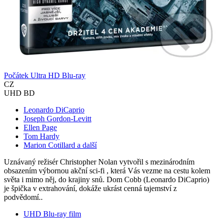
Počátek Ultra HD Blu-ray
CZ
UHD BD
Leonardo DiCaprio
Joseph Gordon-Levitt
Ellen Page
Tom Hardy
Marion Cotillard a další
Uznávaný režisér Christopher Nolan vytvořil s mezinárodním
obsazením výbornou akční sci-fi , která Vás vezme na cestu kolem
světa i mimo něj, do krajiny snů. Dom Cobb (Leonardo DiCaprio)
je špička v extrahování, dokáže ukrást cenná tajemství z
podvědomí..
UHD Blu-ray film