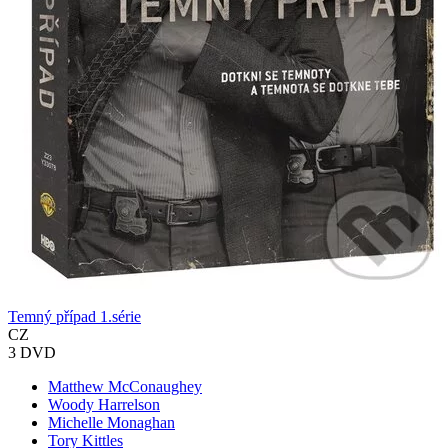
Temný případ 1.série
CZ
3 DVD
Matthew McConaughey
Woody Harrelson
Michelle Monaghan
Tory Kittles