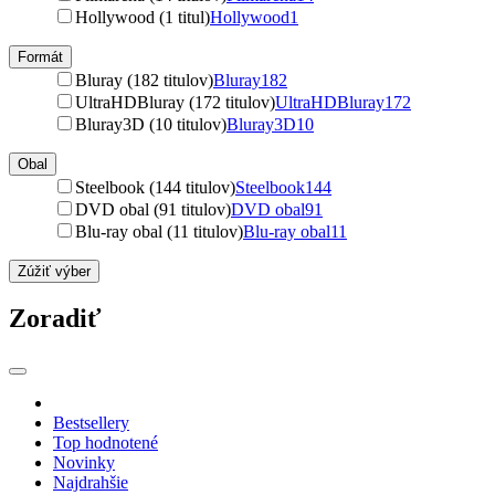
Hollywood (1 titul)
Hollywood
1
Formát
Bluray (182 titulov)
Bluray
182
UltraHDBluray (172 titulov)
UltraHDBluray
172
Bluray3D (10 titulov)
Bluray3D
10
Obal
Steelbook (144 titulov)
Steelbook
144
DVD obal (91 titulov)
DVD obal
91
Blu-ray obal (11 titulov)
Blu-ray obal
11
Zúžiť výber
Zoradiť
Bestsellery
Top hodnotené
Novinky
Najdrahšie