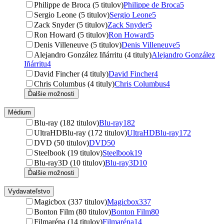
Philippe de Broca (5 titulov)
Philippe de Broca
5
Sergio Leone (5 titulov)
Sergio Leone
5
Zack Snyder (5 titulov)
Zack Snyder
5
Ron Howard (5 titulov)
Ron Howard
5
Denis Villeneuve (5 titulov)
Denis Villeneuve
5
Alejandro González Iñárritu (4 tituly)
Alejandro González
Iñárritu
4
David Fincher (4 tituly)
David Fincher
4
Chris Columbus (4 tituly)
Chris Columbus
4
Ďalšie možnosti
Médium
Blu-ray (182 titulov)
Blu-ray
182
UltraHDBlu-ray (172 titulov)
UltraHDBlu-ray
172
DVD (50 titulov)
DVD
50
Steelbook (19 titulov)
Steelbook
19
Blu-ray3D (10 titulov)
Blu-ray3D
10
Ďalšie možnosti
Vydavateľstvo
Magicbox (337 titulov)
Magicbox
337
Bonton Film (80 titulov)
Bonton Film
80
Filmaréna (14 titulov)
Filmaréna
14