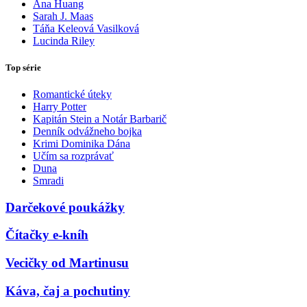
Ana Huang
Sarah J. Maas
Táňa Keleová Vasilková
Lucinda Riley
Top série
Romantické úteky
Harry Potter
Kapitán Stein a Notár Barbarič
Denník odvážneho bojka
Krimi Dominika Dána
Učím sa rozprávať
Duna
Smradi
Darčekové poukážky
Čítačky e-kníh
Vecičky od Martinusu
Káva, čaj a pochutiny