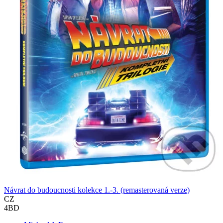
Návrat do budoucnosti kolekce 1.-3. (remasterovaná verze)
CZ
4BD