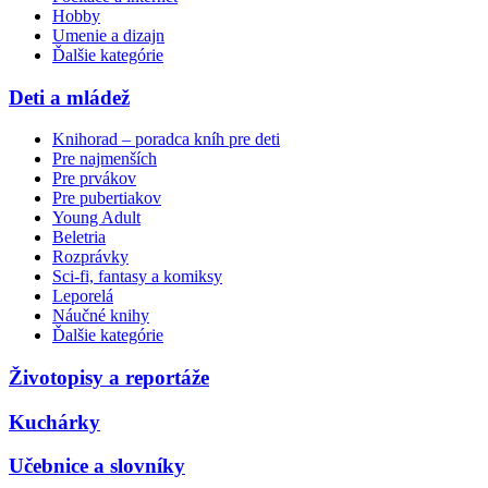
Hobby
Umenie a dizajn
Ďalšie kategórie
Deti a mládež
Knihorad – poradca kníh pre deti
Pre najmenších
Pre prvákov
Pre pubertiakov
Young Adult
Beletria
Rozprávky
Sci-fi, fantasy a komiksy
Leporelá
Náučné knihy
Ďalšie kategórie
Životopisy a reportáže
Kuchárky
Učebnice a slovníky