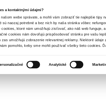
es a kontaktnými údajmi?
našom webe správate, a mohli vám zobraziť tie najlepšie tipy n
é sú naozaj potrebné a bez nich by naša stránka vôbec nefung
 cookies, ktoré nám umožňujú zisťovať, ako náš web funguje, a 
ačné cookies nám dovoľujú prispôsobovať stránku pre vašu lepši
zas umožňujú zobrazenie relevantnej reklamy. Niektoré údaje z
y nám pomohlo, keby sme mohli používať všetky tieto cookies. 
ersonalizačné
Analytické
Marketi