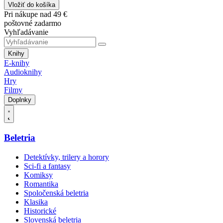
Vložiť do košíka
Pri nákupe nad 49 €
poštovné zadarmo
Vyhľadávanie
Knihy
E-knihy
Audioknihy
Hry
Filmy
Doplnky
Beletria
Detektívky, trilery a horory
Sci-fi a fantasy
Komiksy
Romantika
Spoločenská beletria
Klasika
Historické
Slovenská beletria