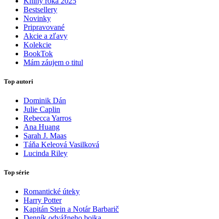
Knihy roka 2025
Bestsellery
Novinky
Pripravované
Akcie a zľavy
Kolekcie
BookTok
Mám záujem o titul
Top autori
Dominik Dán
Julie Caplin
Rebecca Yarros
Ana Huang
Sarah J. Maas
Táňa Keleová Vasilková
Lucinda Riley
Top série
Romantické úteky
Harry Potter
Kapitán Stein a Notár Barbarič
Denník odvážneho bojka