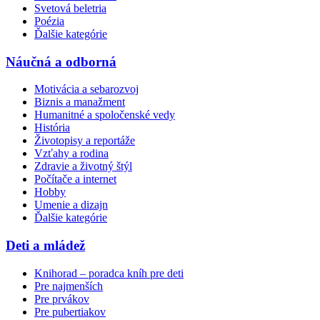
Svetová beletria
Poézia
Ďalšie kategórie
Náučná a odborná
Motivácia a sebarozvoj
Biznis a manažment
Humanitné a spoločenské vedy
História
Životopisy a reportáže
Vzťahy a rodina
Zdravie a životný štýl
Počítače a internet
Hobby
Umenie a dizajn
Ďalšie kategórie
Deti a mládež
Knihorad – poradca kníh pre deti
Pre najmenších
Pre prvákov
Pre pubertiakov