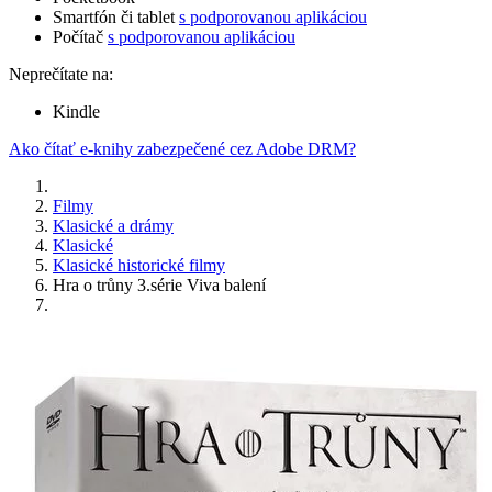
Smartfón či tablet
s podporovanou aplikáciou
Počítač
s podporovanou aplikáciou
Neprečítate na:
Kindle
Ako čítať e-knihy zabezpečené cez Adobe DRM?
Filmy
Klasické a drámy
Klasické
Klasické historické filmy
Hra o trůny 3.série Viva balení