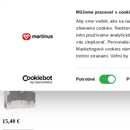
Doručenie
Kníhkupectvá
Knihovrátok
Poukážky
Knižný blog
Kontakt
Môžeme pracovať s cooki
Aby sme vedeli, ako sa na 
zbierame cookies. Niektor
E-knihy
Audioknihy
Hry
Filmy
Knihy
Doplnky
toho používame analytické
vás zlepšovať. Personaliz
Vyhľadávanie
Marketingové cookies nám 
tretími stranami. Veľmi b
Prihlásiť
Výber
Potrebné
P
súhlasu
15,40 €