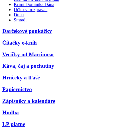
Krimi Dominika Dána
Učím sa rozprávať
Duna
Smradi
Darčekové poukážky
Čítačky e-kníh
Vecičky od Martinusu
Káva, čaj a pochutiny
Hrnčeky a fľaše
Papiernictvo
Zápisníky a kalendáre
Hudba
LP platne