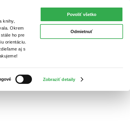
Povoliť všetko
a knihy,
ovala. Okrem
Odmietnuť
stále ho pre
u orientáciu.
dieľame aj s
Ďakujeme!
ngové
Zobraziť detaily