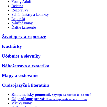
Young Adult
Beletria
Rozprávky
Sci-fi, fantasy a komiksy
Leporelá
Náučné knihy
Ďalšie kategórie
Životopisy a reportáže
Kuchárky
Učebnice a slovníky
Náboženstvo a ezoterika
Mapy a cestovanie
Cudzojazyčná literatúra
Knihomoľský pomocník
Spýtajte sa Sherlocka, čo čítať
Odporúčame pre vás
Knižné tipy ušité na mieru vám
Všetky knihy