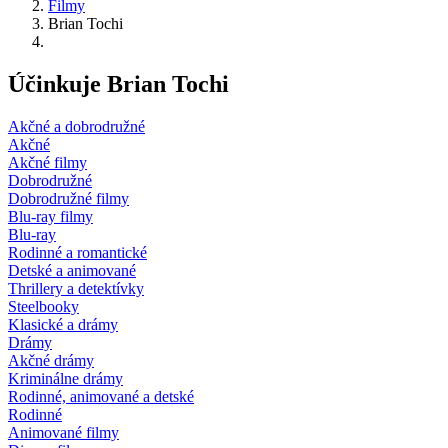
Filmy
Brian Tochi
Účinkuje Brian Tochi
Akčné a dobrodružné
Akčné
Akčné filmy
Dobrodružné
Dobrodružné filmy
Blu-ray filmy
Blu-ray
Rodinné a romantické
Detské a animované
Thrillery a detektívky
Steelbooky
Klasické a drámy
Drámy
Akčné drámy
Kriminálne drámy
Rodinné, animované a detské
Rodinné
Animované filmy