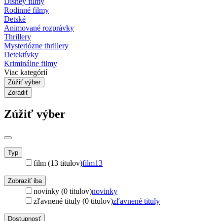
Disney filmy
Rodinné filmy
Detské
Animované rozprávky
Thrillery
Mysteriózne thrillery
Detektívky
Kriminálne filmy
Viac kategórií
Zúžiť výber
Zoradiť
Zúžiť výber
Typ
film (13 titulov)
film
13
Zobraziť iba
novinky (0 titulov)
novinky
zľavnené tituly (0 titulov)
zľavnené tituly
Dostupnosť