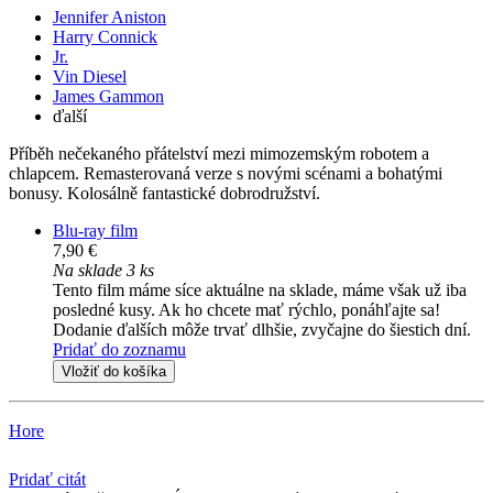
Jennifer Aniston
Harry Connick
Jr.
Vin Diesel
James Gammon
ďalší
Příběh nečekaného přátelství mezi mimozemským robotem a
chlapcem. Remasterovaná verze s novými scénami a bohatými
bonusy. Kolosálně fantastické dobrodružství.
Blu-ray film
7,90 €
Na sklade 3 ks
Tento film máme síce aktuálne na sklade, máme však už iba
posledné kusy. Ak ho chcete mať rýchlo, ponáhľajte sa!
Dodanie ďalších môže trvať dlhšie, zvyčajne do šiestich dní.
Pridať do zoznamu
Vložiť do košíka
Hore
Pridať citát