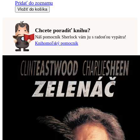
Pridať do zoznamu
Vložiť do košíka
Chcete poradiť knihu?
Náš pomocník Sherlock vám ju s radosťou vypátra!
Knihomoľský pomocník