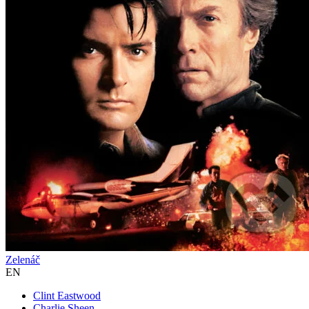
Zelenáč
EN
Clint Eastwood
Charlie Sheen