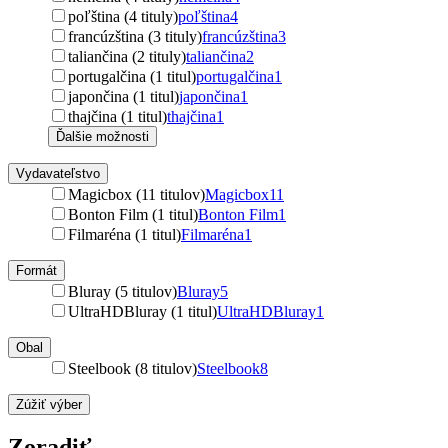
poľština (4 tituly)
poľština
4
francúzština (3 tituly)
francúzština
3
taliančina (2 tituly)
taliančina
2
portugalčina (1 titul)
portugalčina
1
japončina (1 titul)
japončina
1
thajčina (1 titul)
thajčina
1
Ďalšie možnosti
Vydavateľstvo
Magicbox (11 titulov)
Magicbox
11
Bonton Film (1 titul)
Bonton Film
1
Filmaréna (1 titul)
Filmaréna
1
Formát
Bluray (5 titulov)
Bluray
5
UltraHDBluray (1 titul)
UltraHDBluray
1
Obal
Steelbook (8 titulov)
Steelbook
8
Zúžiť výber
Zoradiť