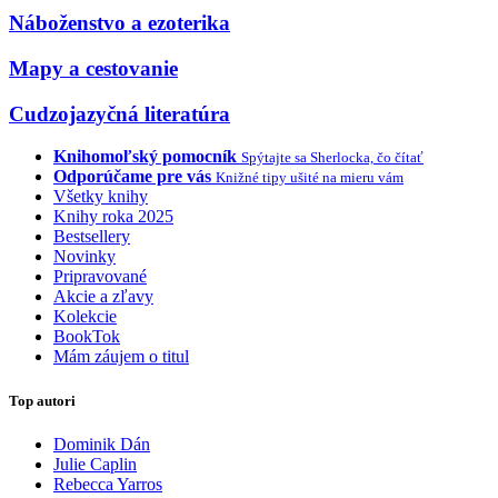
Náboženstvo a ezoterika
Mapy a cestovanie
Cudzojazyčná literatúra
Knihomoľský pomocník
Spýtajte sa Sherlocka, čo čítať
Odporúčame pre vás
Knižné tipy ušité na mieru vám
Všetky knihy
Knihy roka 2025
Bestsellery
Novinky
Pripravované
Akcie a zľavy
Kolekcie
BookTok
Mám záujem o titul
Top autori
Dominik Dán
Julie Caplin
Rebecca Yarros