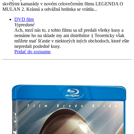
skvělými kamarády v novém celovečerním filmu LEGENDA O
MULAN 2. Krásná a odvážná hrdinka se vrátila...
DVD film
Vypredané
Ach, mrzí nás to, z tohto filmu sa už predali všetky kusy a
nemáme ho na sklade my ani distribútor :( Teoreticky však
môžete mať šťastie v niektorých iných obchodoch, ktoré ešte
nepredali posledné kusy.
Pridať do zoznamu