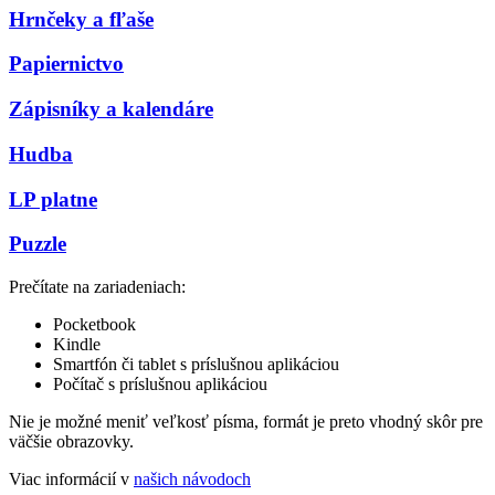
Hrnčeky a fľaše
Papiernictvo
Zápisníky a kalendáre
Hudba
LP platne
Puzzle
Prečítate na zariadeniach:
Pocketbook
Kindle
Smartfón či tablet s príslušnou aplikáciou
Počítač s príslušnou aplikáciou
Nie je možné meniť veľkosť písma, formát je preto vhodný skôr pre
väčšie obrazovky.
Viac informácií v
našich návodoch