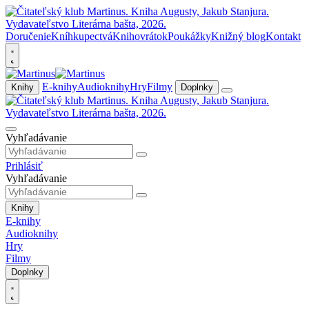
Doručenie
Kníhkupectvá
Knihovrátok
Poukážky
Knižný blog
Kontakt
E-knihy
Audioknihy
Hry
Filmy
Knihy
Doplnky
Vyhľadávanie
Prihlásiť
Vyhľadávanie
Knihy
E-knihy
Audioknihy
Hry
Filmy
Doplnky