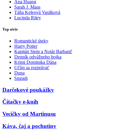
Ana Huang
Sarah J. Maas
Táňa Keleová Vasilková
Lucinda Riley
Top série
Romantické úteky
Harry Potter
Kapitán Stein a Notár Barbarič
Denník odvážneho bojka
Krimi Dominika Dána
Učím sa rozprávať
Duna
Smradi
Darčekové poukážky
Čítačky e-kníh
Vecičky od Martinusu
Káva, čaj a pochutiny