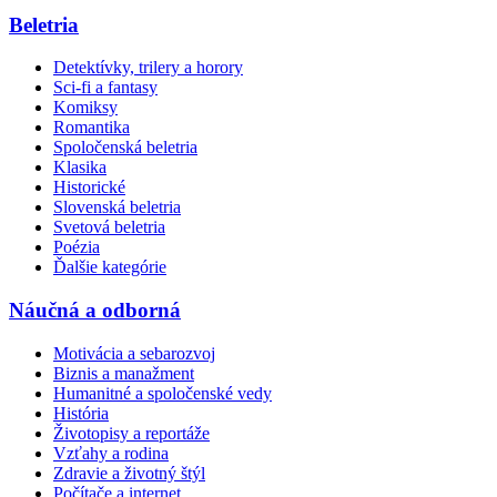
Beletria
Detektívky, trilery a horory
Sci-fi a fantasy
Komiksy
Romantika
Spoločenská beletria
Klasika
Historické
Slovenská beletria
Svetová beletria
Poézia
Ďalšie kategórie
Náučná a odborná
Motivácia a sebarozvoj
Biznis a manažment
Humanitné a spoločenské vedy
História
Životopisy a reportáže
Vzťahy a rodina
Zdravie a životný štýl
Počítače a internet