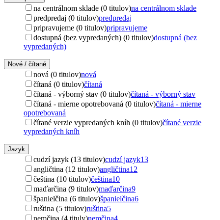
na centrálnom sklade (0 titulov)
na centrálnom sklade
predpredaj (0 titulov)
predpredaj
pripravujeme (0 titulov)
pripravujeme
dostupná (bez vypredaných) (0 titulov)
dostupná (bez
vypredaných)
Nové / čítané
nová (0 titulov)
nová
čítaná (0 titulov)
čítaná
čítaná - výborný stav (0 titulov)
čítaná - výborný stav
čítaná - mierne opotrebovaná (0 titulov)
čítaná - mierne
opotrebovaná
čítané verzie vypredaných kníh (0 titulov)
čítané verzie
vypredaných kníh
Jazyk
cudzí jazyk (13 titulov)
cudzí jazyk
13
angličtina (12 titulov)
angličtina
12
čeština (10 titulov)
čeština
10
maďarčina (9 titulov)
maďarčina
9
španielčina (6 titulov)
španielčina
6
ruština (5 titulov)
ruština
5
nemčina (4 tituly)
nemčina
4