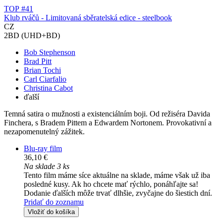
TOP #41
Klub rváčů - Limitovaná sběratelská edice - steelbook
CZ
2BD (UHD+BD)
Bob Stephenson
Brad Pitt
Brian Tochi
Carl Ciarfalio
Christina Cabot
ďalší
Temná satira o mužnosti a existenciálním boji. Od režiséra Davida
Finchera, s Bradem Pittem a Edwardem Nortonem. Provokativní a
nezapomenutelný zážitek.
Blu-ray film
36,10 €
Na sklade 3 ks
Tento film máme síce aktuálne na sklade, máme však už iba
posledné kusy. Ak ho chcete mať rýchlo, ponáhľajte sa!
Dodanie ďalších môže trvať dlhšie, zvyčajne do šiestich dní.
Pridať do zoznamu
Vložiť do košíka