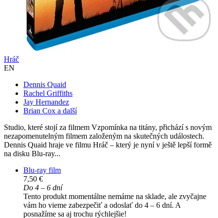
Hráč
EN
Dennis Quaid
Rachel Griffiths
Jay Hernandez
Brian Cox a další
Studio, které stojí za filmem Vzpomínka na titány, přichází s novým
nezapomenutelným filmem založeným na skutečných událostech.
Dennis Quaid hraje ve filmu Hráč – který je nyní v ještě lepší formě
na disku Blu-ray...
Blu-ray film
7,50 €
Do 4 – 6 dní
Tento produkt momentálne nemáme na sklade, ale zvyčajne
vám ho vieme zabezpečiť a odoslať do 4 – 6 dní. A
posnažíme sa aj trochu rýchlejšie!