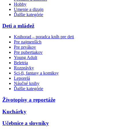
Hobby
Umenie a dizajn
Ďalšie kategórie
Deti a mládež
Knihorad – poradca kníh pre deti
Pre najmenších
Pre prvákov
Pre pubertiakov
Young Adult
Beletria
Rozprávky
Sci-fi, fantasy a komiksy
Leporelá
Náučné knihy
Ďalšie kategórie
Životopisy a reportáže
Kuchárky
Učebnice a slovníky