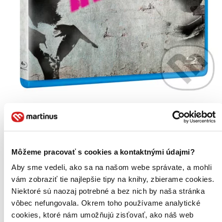
Klub rváčů
CZ
Edward Norton
Brad Pitt
Môžeme pracovať s cookies a kontaktnými údajmi?
Helena Bonham Carter
Meat Loaf
Aby sme vedeli, ako sa na našom webe správate, a mohli
Zach Grenier
vám zobraziť tie najlepšie tipy na knihy, zbierame cookies.
ďalší
Niektoré sú naozaj potrebné a bez nich by naša stránka
Na Oscara® nominovaný režisér David Fincher* uvádí "nejtemnější
vôbec nefungovala. Okrem toho používame analytické
z temných satir" (Newsweek) a "nekompromisní americkou
klasiku" (Rolling Stone) s Bradem Pittem a Edwardem Nortonem v
cookies, ktoré nám umožňujú zisťovať, ako náš web