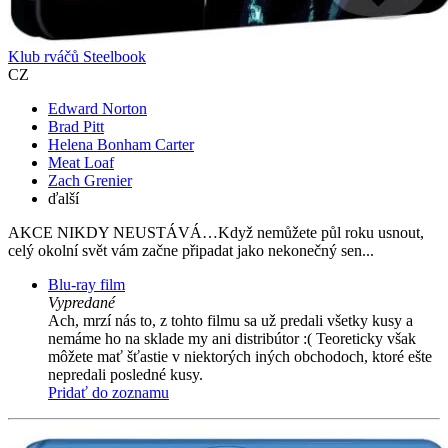
Klub rváčů Steelbook
CZ
Edward Norton
Brad Pitt
Helena Bonham Carter
Meat Loaf
Zach Grenier
ďalší
AKCE NIKDY NEUSTÁVÁ…Když nemůžete půl roku usnout,
celý okolní svět vám začne připadat jako nekonečný sen...
Blu-ray film
Vypredané
Ach, mrzí nás to, z tohto filmu sa už predali všetky kusy a
nemáme ho na sklade my ani distribútor :( Teoreticky však
môžete mať šťastie v niektorých iných obchodoch, ktoré ešte
nepredali posledné kusy.
Pridať do zoznamu