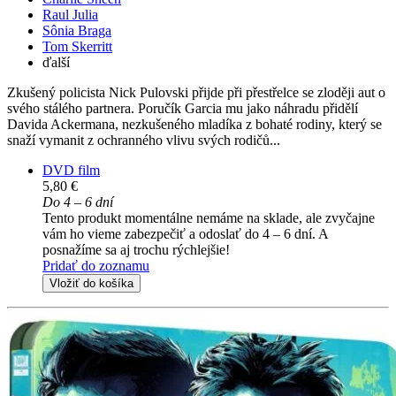
Raul Julia
Sônia Braga
Tom Skerritt
ďalší
Zkušený policista Nick Pulovski přijde při přestřelce se zloději aut o
svého stálého partnera. Poručík Garcia mu jako náhradu přidělí
Davida Ackermana, nezkušeného mladíka z bohaté rodiny, který se
snaží vymanit z ochranného vlivu svých rodičů...
DVD film
5,80 €
Do 4 – 6 dní
Tento produkt momentálne nemáme na sklade, ale zvyčajne
vám ho vieme zabezpečiť a odoslať do 4 – 6 dní. A
posnažíme sa aj trochu rýchlejšie!
Pridať do zoznamu
Vložiť do košíka