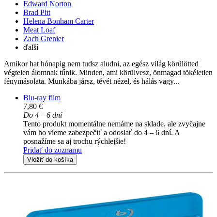
Edward Norton
Brad Pitt
Helena Bonham Carter
Meat Loaf
Zach Grenier
ďalší
Amikor hat hónapig nem tudsz aludni, az egész világ körülötted
végtelen álomnak tűnik. Minden, ami körülvesz, önmagad tökéletlen
fénymásolata. Munkába jársz, tévét nézel, és hálás vagy...
Blu-ray film
7,80 €
Do 4 – 6 dní
Tento produkt momentálne nemáme na sklade, ale zvyčajne
vám ho vieme zabezpečiť a odoslať do 4 – 6 dní. A
posnažíme sa aj trochu rýchlejšie!
Pridať do zoznamu
Vložiť do košíka