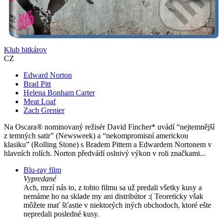
Klub bitkárov
CZ
Edward Norton
Brad Pitt
Helena Bonham Carter
Meat Loaf
Zach Grenier
Na Oscara® nominovaný režisér David Fincher* uvádí “nejtemnější
z temných satir” (Newsweek) a “nekompromisní americkou
klasiku” (Rolling Stone) s Bradem Pittem a Edwardem Nortonem v
hlavních rolích. Norton předvádí oslnivý výkon v roli značkami...
Blu-ray film
Vypredané
Ach, mrzí nás to, z tohto filmu sa už predali všetky kusy a
nemáme ho na sklade my ani distribútor :( Teoreticky však
môžete mať šťastie v niektorých iných obchodoch, ktoré ešte
nepredali posledné kusy.