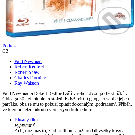
Podraz
CZ
Paul Newman
Robert Redford
Robert Shaw
Charles Durning
Ray Walston
Paul Newman a Robert Redford září v rolích dvou podvodníčků z
Chicaga 30. let minulého století. Když místní gangster zabije jejich
parťáka, oba se mu to pokusí oplatit dokonalým ‚podrazem‘. Příběh,
ve kterém nelze nikomu věřit, vyvrcholí jedním...
Blu-ray film
Vypredané
Ach, mrzí nás to, z tohto filmu sa už predali všetky kusy a