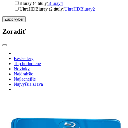
Bluray (4 tituly)
Bluray
4
UltraHDBluray (2 tituly)
UltraHDBluray
2
Zúžiť výber
Zoradiť
Bestsellery
Top hodnotené
Novinky
Najdrahšie
Najlacnejšie
Najvyššia zľava