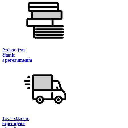
Podporujeme
čítanie
s porozumením
Tovar skladom
expedujeme