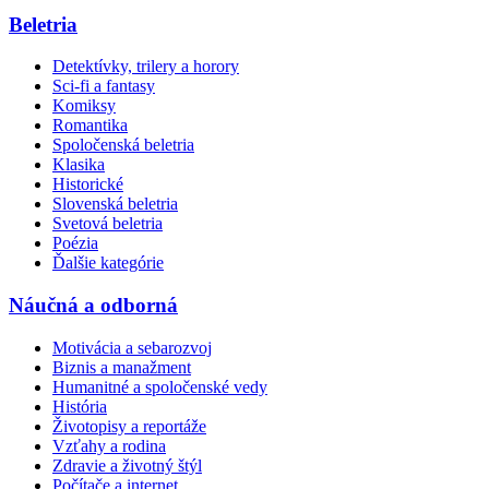
Beletria
Detektívky, trilery a horory
Sci-fi a fantasy
Komiksy
Romantika
Spoločenská beletria
Klasika
Historické
Slovenská beletria
Svetová beletria
Poézia
Ďalšie kategórie
Náučná a odborná
Motivácia a sebarozvoj
Biznis a manažment
Humanitné a spoločenské vedy
História
Životopisy a reportáže
Vzťahy a rodina
Zdravie a životný štýl
Počítače a internet