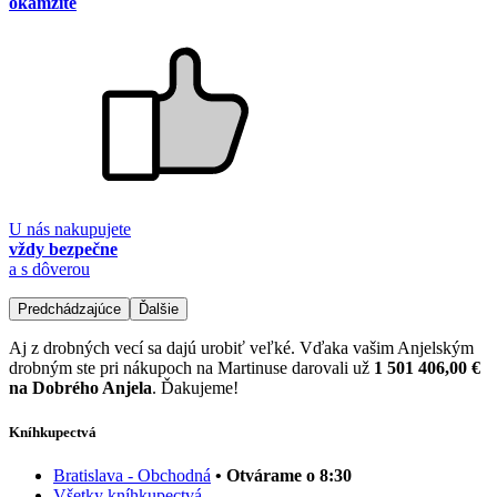
okamžite
U nás nakupujete
vždy bezpečne
a s dôverou
Predchádzajúce
Ďalšie
Aj z drobných vecí sa dajú urobiť veľké. Vďaka vašim Anjelským
drobným ste pri nákupoch na Martinuse darovali už
1 501 406,00 €
na Dobrého Anjela
. Ďakujeme!
Kníhkupectvá
Bratislava - Obchodná
• Otvárame o 8:30
Všetky kníhkupectvá