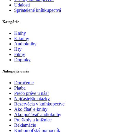
Udalosti
Spriatelené kníhkupectvá
Kategórie
Knihy
E-knihy
Audioknihy
Hry
Filmy
Doplnky
Nakupujte u nás
Doručenie
Platba
Prečo práve u nás?
Najčastejšie otázky
Rezervácia v kníhkupectve
Ako čítať e-knihy
Ako počúvať audioknihy
Pre školy a knižnice
Reklamácie
Knihomoľský pomocník