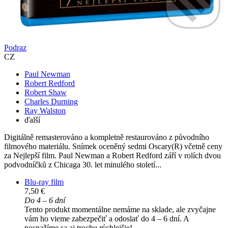
Podraz
CZ
Paul Newman
Robert Redford
Robert Shaw
Charles Durning
Ray Walston
ďalší
Digitálně remasterováno a kompletně restaurováno z původního
filmového materiálu. Snímek oceněný sedmi Oscary(R) včetně ceny
za Nejlepší film. Paul Newman a Robert Redford září v rolích dvou
podvodníčků z Chicaga 30. let minulého století...
Blu-ray film
7,50 €
Do 4 – 6 dní
Tento produkt momentálne nemáme na sklade, ale zvyčajne
vám ho vieme zabezpečiť a odoslať do 4 – 6 dní. A
posnažíme sa aj trochu rýchlejšie!