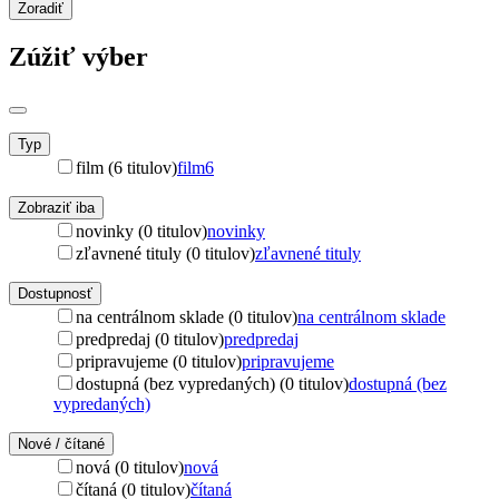
Zoradiť
Zúžiť výber
Typ
film (6 titulov)
film
6
Zobraziť iba
novinky (0 titulov)
novinky
zľavnené tituly (0 titulov)
zľavnené tituly
Dostupnosť
na centrálnom sklade (0 titulov)
na centrálnom sklade
predpredaj (0 titulov)
predpredaj
pripravujeme (0 titulov)
pripravujeme
dostupná (bez vypredaných) (0 titulov)
dostupná (bez
vypredaných)
Nové / čítané
nová (0 titulov)
nová
čítaná (0 titulov)
čítaná