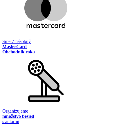
Sme 7-násobný
MasterCard
Obchodník roka
Organizujeme
množstvo besied
s autormi