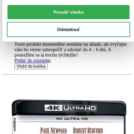
C.C. Bud Baxter (Jack Lemmon) zná způsob, jak být úspěšný v
podnikání… a to skrz dveře svého bytu. Poskytováním skvělého
Povoliť všetko
úkrytu pro nevěrné šéfy, sklízí ctižádostivý mladý zaměstnanec řadu
nezasloužených povýšení. A však poté, co Bud půjčí klíč velkému...
Blu-ray film
Odmietnuť
8,40 €
Do 4 – 6 dní
Tento produkt momentálne nemáme na sklade, ale zvyčajne
vám ho vieme zabezpečiť a odoslať do 4 – 6 dní. A
posnažíme sa aj trochu rýchlejšie!
Pridať do zoznamu
Vložiť do košíka