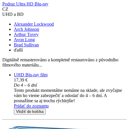
Podraz Ultra HD Blu-ray
CZ
UHD a BD
Alexander Lockwood
Arch Johnson
Arthur Tovey
Avon Long
Brad Sullivan
ďalší
Digitálně remasterováno a kompletně restaurováno z původního
filmového materiálu...
UHD Blu-ray film
17,39 €
Do 4 – 6 dní
Tento produkt momentálne nemáme na sklade, ale zvyčajne
vám ho vieme zabezpečiť a odoslať do 4 – 6 dní. A
posnažíme sa aj trochu rýchlejšie!
Pridať do zoznamu
Vložiť do košíka