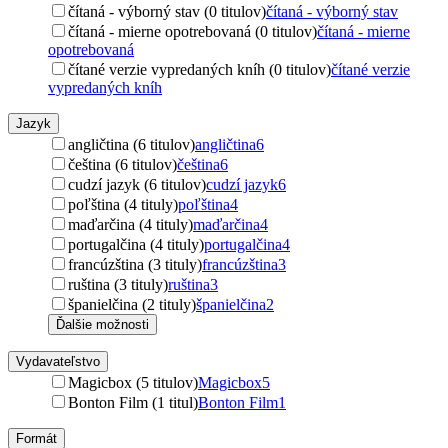
čítaná - výborný stav (0 titulov)
čítaná - výborný stav
čítaná - mierne opotrebovaná (0 titulov)
čítaná - mierne
opotrebovaná
čítané verzie vypredaných kníh (0 titulov)
čítané verzie
vypredaných kníh
Jazyk
angličtina (6 titulov)
angličtina
6
čeština (6 titulov)
čeština
6
cudzí jazyk (6 titulov)
cudzí jazyk
6
poľština (4 tituly)
poľština
4
maďarčina (4 tituly)
maďarčina
4
portugalčina (4 tituly)
portugalčina
4
francúzština (3 tituly)
francúzština
3
ruština (3 tituly)
ruština
3
španielčina (2 tituly)
španielčina
2
Ďalšie možnosti
Vydavateľstvo
Magicbox (5 titulov)
Magicbox
5
Bonton Film (1 titul)
Bonton Film
1
Formát