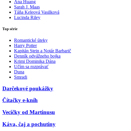
Ana Huang
Sarah J. Maas
Táňa Keleová Vasilková
Lucinda Riley
Top série
Romantické úteky
Harry Potter
Kapitán Stein a Notár Barbarič
Denník odvážneho bojka
Krimi Dominika Dána
Učím sa rozprávať
Duna
Smradi
Darčekové poukážky
Čítačky e-kníh
Vecičky od Martinusu
Káva, čaj a pochutiny