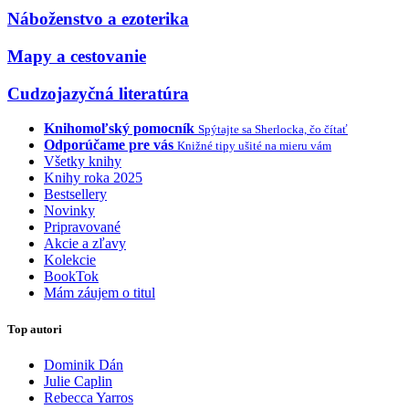
Náboženstvo a ezoterika
Mapy a cestovanie
Cudzojazyčná literatúra
Knihomoľský pomocník
Spýtajte sa Sherlocka, čo čítať
Odporúčame pre vás
Knižné tipy ušité na mieru vám
Všetky knihy
Knihy roka 2025
Bestsellery
Novinky
Pripravované
Akcie a zľavy
Kolekcie
BookTok
Mám záujem o titul
Top autori
Dominik Dán
Julie Caplin
Rebecca Yarros