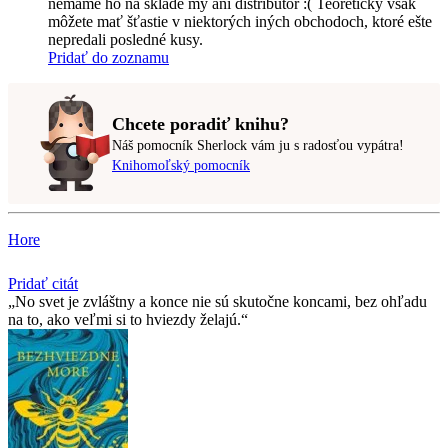
nemáme ho na sklade my ani distribútor :( Teoreticky však
môžete mať šťastie v niektorých iných obchodoch, ktoré ešte
nepredali posledné kusy.
Pridať do zoznamu
Chcete poradiť knihu?
Náš pomocník Sherlock vám ju s radosťou vypátra!
Knihomoľský pomocník
Hore
Pridať citát
No svet je zvláštny a konce nie sú skutočne koncami, bez ohľadu
na to, ako veľmi si to hviezdy želajú.