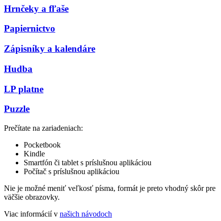
Hrnčeky a fľaše
Papiernictvo
Zápisníky a kalendáre
Hudba
LP platne
Puzzle
Prečítate na zariadeniach:
Pocketbook
Kindle
Smartfón či tablet s príslušnou aplikáciou
Počítač s príslušnou aplikáciou
Nie je možné meniť veľkosť písma, formát je preto vhodný skôr pre
väčšie obrazovky.
Viac informácií v
našich návodoch