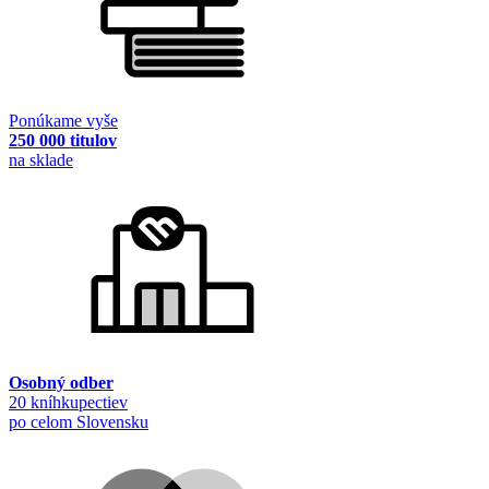
Ponúkame vyše
250 000 titulov
na sklade
Osobný odber
20 kníhkupectiev
po celom Slovensku