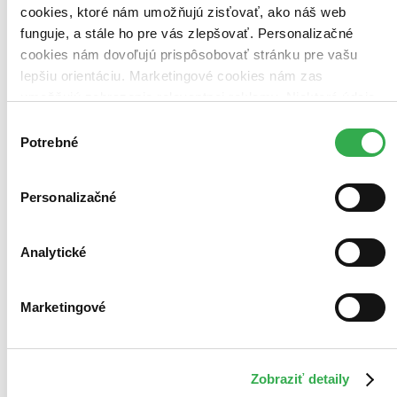
cookies, ktoré nám umožňujú zisťovať, ako náš web
funguje, a stále ho pre vás zlepšovať. Personalizačné
cookies nám dovoľujú prispôsobovať stránku pre vašu
lepšiu orientáciu. Marketingové cookies nám zas
umožňujú zobrazenie relevantnej reklamy. Niektoré údaje
zdieľame aj s tretími stranami. Veľmi by nám pomohlo,
Výber
keby sme mohli používať všetky tieto cookies. Ďakujeme!
Potrebné
súhlasu
Personalizačné
Byt
Analytické
CZ
Bill Baldwin
Marketingové
David Lewis
Fred MacMurray
Jack Kruschen
Jack Lemmon
ďalší
Zobraziť detaily