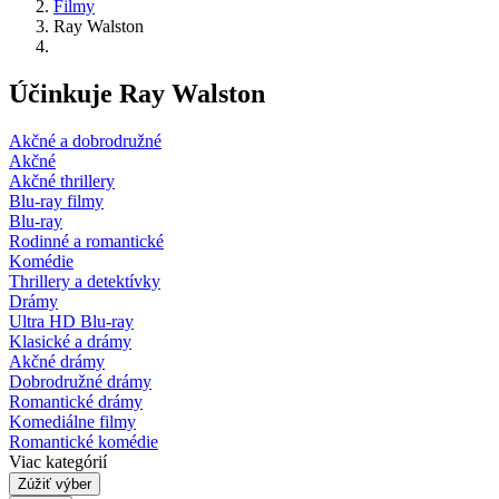
Filmy
Ray Walston
Účinkuje Ray Walston
Akčné a dobrodružné
Akčné
Akčné thrillery
Blu-ray filmy
Blu-ray
Rodinné a romantické
Komédie
Thrillery a detektívky
Drámy
Ultra HD Blu-ray
Klasické a drámy
Akčné drámy
Dobrodružné drámy
Romantické drámy
Komediálne filmy
Romantické komédie
Viac kategórií
Zúžiť výber