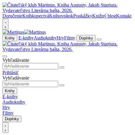
Doručenie
Kníhkupectvá
Knihovrátok
Poukážky
Knižný blog
Kontakt
E-knihy
Audioknihy
Hry
Filmy
Knihy
Doplnky
Vyhľadávanie
Prihlásiť
Vyhľadávanie
Knihy
E-knihy
Audioknihy
Hry
Filmy
Doplnky