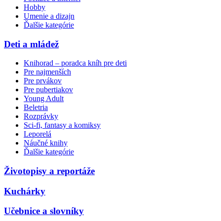
Hobby
Umenie a dizajn
Ďalšie kategórie
Deti a mládež
Knihorad – poradca kníh pre deti
Pre najmenších
Pre prvákov
Pre pubertiakov
Young Adult
Beletria
Rozprávky
Sci-fi, fantasy a komiksy
Leporelá
Náučné knihy
Ďalšie kategórie
Životopisy a reportáže
Kuchárky
Učebnice a slovníky