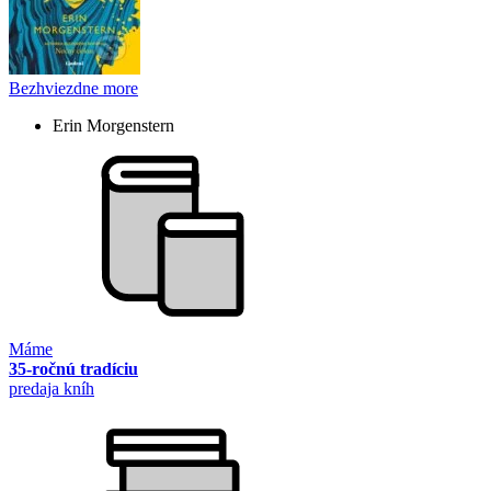
Bezhviezdne more
Erin Morgenstern
Máme
35-ročnú tradíciu
predaja kníh