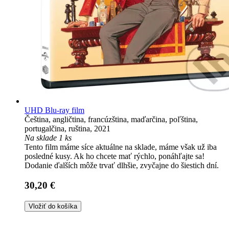
UHD Blu-ray film
Čeština, angličtina, francúzština, maďarčina, poľština,
portugalčina, ruština, 2021
Na sklade 1 ks
Tento film máme síce aktuálne na sklade, máme však už iba
posledné kusy. Ak ho chcete mať rýchlo, ponáhľajte sa!
Dodanie ďalších môže trvať dlhšie, zvyčajne do šiestich dní.
30,20 €
Vložiť do košíka