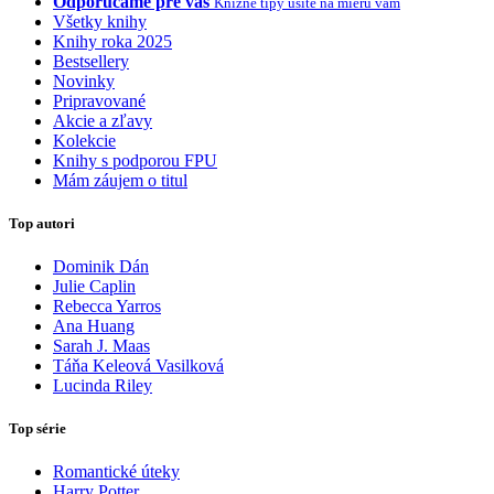
Odporúčame pre vás
Knižné tipy ušité na mieru vám
Všetky knihy
Knihy roka 2025
Bestsellery
Novinky
Pripravované
Akcie a zľavy
Kolekcie
Knihy s podporou FPU
Mám záujem o titul
Top autori
Dominik Dán
Julie Caplin
Rebecca Yarros
Ana Huang
Sarah J. Maas
Táňa Keleová Vasilková
Lucinda Riley
Top série
Romantické úteky
Harry Potter