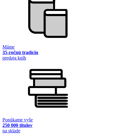
Máme
35-ročnú tradíciu
predaja kníh
Ponúkame vyše
250 000 titulov
na sklade