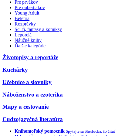
Pre prvákov
Pre pubertiakov
Young Adult
Beletria
Rozprávky
Sci-fi, fantasy a komiksy
Leporelá
Náučné knihy
Ďalšie kategórie
Životopisy a reportáže
Kuchárky
Učebnice a slovníky
Náboženstvo a ezoterika
Mapy a cestovanie
Cudzojazyčná literatúra
Knihomoľský pomocník
Spýtajte sa Sherlocka, čo čítať