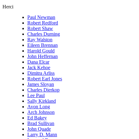
Herci
Paul Newman
Robert Redford
Robert Shaw
Charles Durning
Ray Walston
Eileen Brennan
Harold Gould
John Heffernan
Dana Elcar
Jack Kehoe
Dimitra Arliss
Robert Earl Jones
James Sloyan
Charles Dierkop
Lee Paul
Sally Kirkland
Avon Long
Arch Johnson
Ed Bakey
Brad Sullivan
John Quade
Larry D. Mann