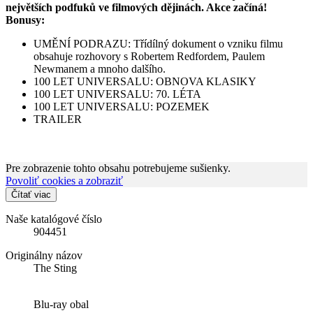
největších podfuků ve filmových dějinách. Akce začíná!
Bonusy:
UMĚNÍ PODRAZU: Třídílný dokument o vzniku filmu
obsahuje rozhovory s Robertem Redfordem, Paulem
Newmanem a mnoho dalšího.
100 LET UNIVERSALU: OBNOVA KLASIKY
100 LET UNIVERSALU: 70. LÉTA
100 LET UNIVERSALU: POZEMEK
TRAILER
Pre zobrazenie tohto obsahu potrebujeme sušienky.
Povoliť cookies a zobraziť
Čítať viac
Naše katalógové číslo
904451
Originálny názov
The Sting
Blu-ray obal