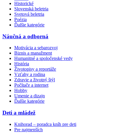
Historické
Slovenská beletria
Svetová beletria
Poézia
Ďalšie kategórie
Náučná a odborná
Motivácia a sebarozvoj
Biznis a manažment
Humanitné a spoločenské vedy
História
Životopisy a reportáže
Vzťahy a rodina
Zdravie a životný štýl
Počítače a internet
Hobby
Umenie a dizajn
Ďalšie kategórie
Deti a mládež
Knihorad – poradca kníh pre deti
Pre najmenších