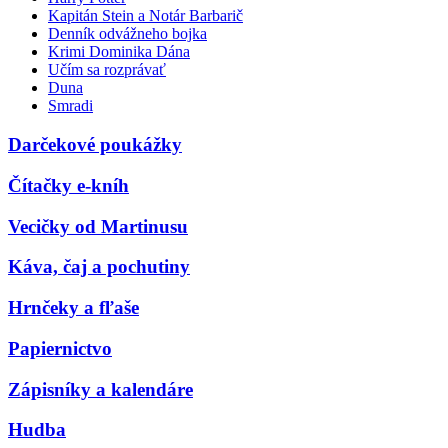
Kapitán Stein a Notár Barbarič
Denník odvážneho bojka
Krimi Dominika Dána
Učím sa rozprávať
Duna
Smradi
Darčekové poukážky
Čítačky e-kníh
Vecičky od Martinusu
Káva, čaj a pochutiny
Hrnčeky a fľaše
Papiernictvo
Zápisníky a kalendáre
Hudba