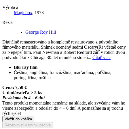
Výrobca
Magicbox
, 1973
Réžia
George Roy Hill
Digitálně remasterováno a kompletně restaurováno z původního
filmového materiálu. Snímek oceněný sedmi Oscary(R) včetně ceny
za Nejlepší film. Paul Newman a Robert Redford září v rolích dvou
podvodníčků z Chicaga 30. let minulého století...
Čítať viac
Blu-ray film
Čeština, angličtina, francúzština, maďarčina, poľština,
portugalčina, ruština
Cena:
7,50 €
U dodávateľa > 5 ks
Posielame do 4 – 6 dní
Tento produkt momentálne nemáme na sklade, ale zvyčajne vám ho
vieme zabezpečiť a odoslať do 4 – 6 dní. A posnažíme sa aj trochu
rýchlejšie!
Vložiť do košíka
Rezervovať v kníhkupectve