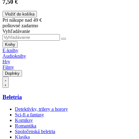
7,50 €
Vložiť do košíka
Pri nákupe nad 49 €
poštovné zadarmo
Vyhľadávanie
Knihy
E-knihy
Audioknihy
Hry
Filmy
Doplnky
Beletria
Detektívky, trilery a horory
Sci-fi a fantasy
Komiksy
Romantika
Spoločenská beletria
Klasika