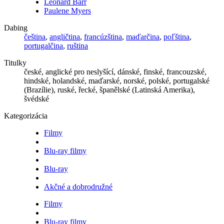
Leonard Barr
Paulene Myers
Dabing
čeština
,
angličtina
,
francúzština
,
maďarčina
,
poľština
,
portugalčina
,
ruština
Titulky
české, anglické pro neslyšící, dánské, finské, francouzské,
hindské, holandské, maďarské, norské, polské, portugalské
(Brazílie), ruské, řecké, španělské (Latinská Amerika),
švédské
Kategorizácia
Filmy
Blu-ray filmy
Blu-ray
Akčné a dobrodružné
Filmy
Blu-ray filmy