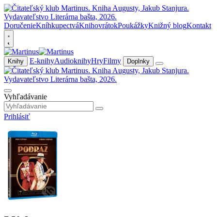
Doručenie
Kníhkupectvá
Knihovrátok
Poukážky
Knižný blog
Kontakt
E-knihy
Audioknihy
Hry
Filmy
Knihy
Doplnky
Vyhľadávanie
Prihlásiť