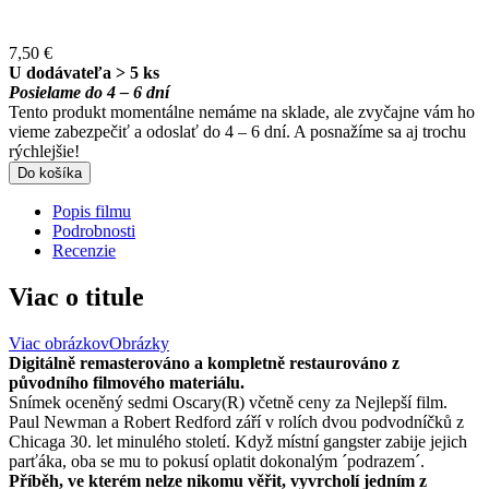
7,50 €
U dodávateľa > 5 ks
Posielame do 4 – 6 dní
Tento produkt momentálne nemáme na sklade, ale zvyčajne vám ho
vieme zabezpečiť a odoslať do 4 – 6 dní. A posnažíme sa aj trochu
rýchlejšie!
Do košíka
Popis filmu
Podrobnosti
Recenzie
Viac o titule
Viac obrázkov
Obrázky
Digitálně remasterováno a kompletně restaurováno z
původního filmového materiálu.
Snímek oceněný sedmi Oscary(R) včetně ceny za Nejlepší film.
Paul Newman a Robert Redford září v rolích dvou podvodníčků z
Chicaga 30. let minulého století. Když místní gangster zabije jejich
parťáka, oba se mu to pokusí oplatit dokonalým ´podrazem´.
Příběh, ve kterém nelze nikomu věřit, vyvrcholí jedním z