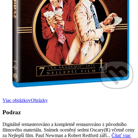
Viac obrázkov
Obrázky
Podraz
Digitálně remasterováno a kompletně restaurováno z původního
filmového materiálu. Snímek oceněný sedmi Oscary(R) včetně ceny
za Nejlepší film. Paul Newman a Robert Redford září...
Čítať viac