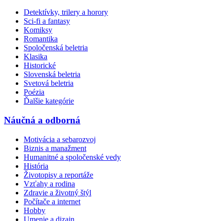
Detektívky, trilery a horory
Sci-fi a fantasy
Komiksy
Romantika
Spoločenská beletria
Klasika
Historické
Slovenská beletria
Svetová beletria
Poézia
Ďalšie kategórie
Náučná a odborná
Motivácia a sebarozvoj
Biznis a manažment
Humanitné a spoločenské vedy
História
Životopisy a reportáže
Vzťahy a rodina
Zdravie a životný štýl
Počítače a internet
Hobby
Umenie a dizajn