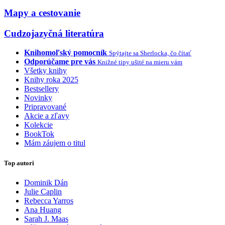
Mapy a cestovanie
Cudzojazyčná literatúra
Knihomoľský pomocník
Spýtajte sa Sherlocka, čo čítať
Odporúčame pre vás
Knižné tipy ušité na mieru vám
Všetky knihy
Knihy roka 2025
Bestsellery
Novinky
Pripravované
Akcie a zľavy
Kolekcie
BookTok
Mám záujem o titul
Top autori
Dominik Dán
Julie Caplin
Rebecca Yarros
Ana Huang
Sarah J. Maas