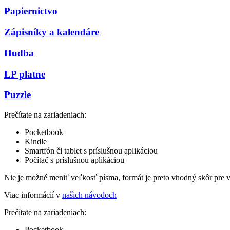
Papiernictvo
Zápisníky a kalendáre
Hudba
LP platne
Puzzle
Prečítate na zariadeniach:
Pocketbook
Kindle
Smartfón či tablet s príslušnou aplikáciou
Počítač s príslušnou aplikáciou
Nie je možné meniť veľkosť písma, formát je preto vhodný skôr pre 
Viac informácií v
našich návodoch
Prečítate na zariadeniach:
Pocketbook