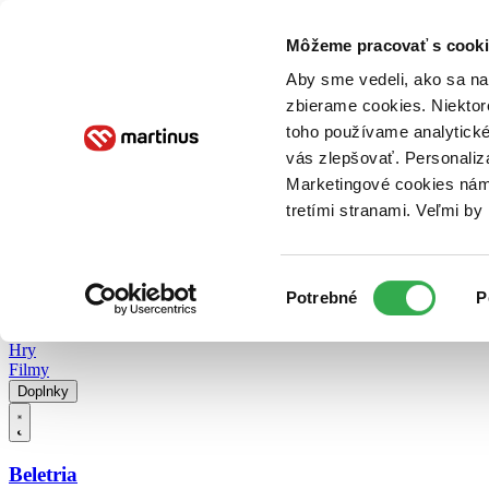
Doručenie
Kníhkupectvá
Knihovrátok
Poukážky
Knižný blog
Kontakt
Môžeme pracovať s cooki
Aby sme vedeli, ako sa na 
zbierame cookies. Niektor
E-knihy
Audioknihy
Hry
Filmy
Knihy
Doplnky
toho používame analytické
vás zlepšovať. Personaliz
Vyhľadávanie
Marketingové cookies nám 
tretími stranami. Veľmi b
Prihlásiť
Vyhľadávanie
Výber
Knihy
Potrebné
P
súhlasu
E-knihy
Audioknihy
Hry
Filmy
Doplnky
Beletria