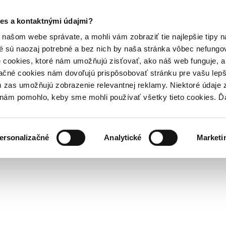
es a kontaktnými údajmi?
našom webe správate, a mohli vám zobraziť tie najlepšie tipy n
é sú naozaj potrebné a bez nich by naša stránka vôbec nefung
 cookies, ktoré nám umožňujú zisťovať, ako náš web funguje, a 
ačné cookies nám dovoľujú prispôsobovať stránku pre vašu lepši
zas umožňujú zobrazenie relevantnej reklamy. Niektoré údaje z
y nám pomohlo, keby sme mohli používať všetky tieto cookies. 
ersonalizačné
Analytické
Marketi