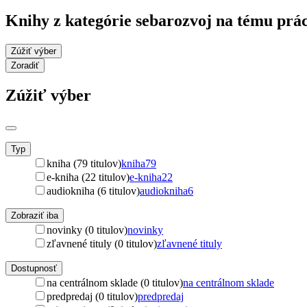
Knihy z kategórie sebarozvoj na tému prá
Zúžiť výber
Zoradiť
Zúžiť výber
Typ
kniha (79 titulov)
kniha
79
e-kniha (22 titulov)
e-kniha
22
audiokniha (6 titulov)
audiokniha
6
Zobraziť iba
novinky (0 titulov)
novinky
zľavnené tituly (0 titulov)
zľavnené tituly
Dostupnosť
na centrálnom sklade (0 titulov)
na centrálnom sklade
predpredaj (0 titulov)
predpredaj