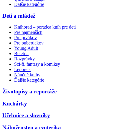
Ďalšie kategórie
Deti a mládež
Knihorad – poradca kníh pre deti
Pre najmenších
Pre prvákov
Pre pubertiakov
Young Adult
Beletria
Rozprávky
Sci-fi, fantasy a komiksy
Leporelá
Náučné knihy
Ďalšie kategórie
Životopisy a reportáže
Kuchárky
Učebnice a slovníky
Náboženstvo a ezoterika