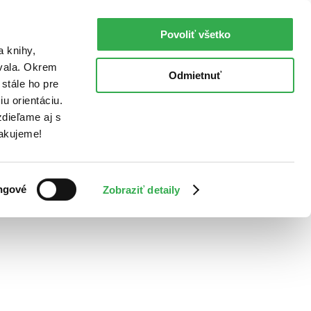
Povoliť všetko
a knihy,
ovala. Okrem
Odmietnuť
stále ho pre
u orientáciu.
dieľame aj s
Ďakujeme!
ngové
Zobraziť detaily