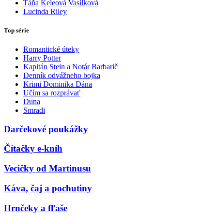
Táňa Keleová Vasilková
Lucinda Riley
Top série
Romantické úteky
Harry Potter
Kapitán Stein a Notár Barbarič
Denník odvážneho bojka
Krimi Dominika Dána
Učím sa rozprávať
Duna
Smradi
Darčekové poukážky
Čítačky e-kníh
Vecičky od Martinusu
Káva, čaj a pochutiny
Hrnčeky a fľaše