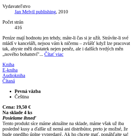
Vydavateľstvo
Jan Melvil publishing
, 2010
Počet strán
416
Peníze mají hodnotu jen tehdy, máte-li čas si je užít. Strávíte-li své
mládí v kanceláři, nejsou vám k ničemu – zvlášť když lze pracovat
tak, abyste měli dostatek nejen peněz, ale i dalších tvrdých měn
„nového bohatství"...
Čítať viac
Kniha
E-kniha
Audiokniha
Čítaná
Pevná väzba
Čeština
Cena:
19,50 €
Na sklade 4 ks
Posielame ihneď
Tento produkt síce máme aktuálne na sklade, máme však už iba
posledné kusy a ďalšie už nemá ani distribútor, preto je možné, že
bude onedlho úplne vypredaný. Ak ho chcete mať, ponáhľajte sa!