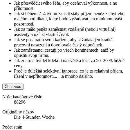
Jak přesvědčit svého šéfa, aby oceňoval výkonnost, a ne
přítomnost.
Jak si během 2–4 týdnů zajistit stálý příjem peněz z chytrého
malého podnikání, které bude vyžadovat jen minimum vaší
pozornosti.
Jak za málo peněz zaměstnat vzdálené (neboli virtuální)
asistenty a užít si vlastní život.
Jak se postarat o svoji kariéru, aby si žádala jen krátká
pracovní nasazení a dovolovala častý odpočinek.
Jak zaměstnanci cestují po všech kontinentech, aniž by
opustili svoji ﬁrmu.
Jak zdarma bydlet kdekoli na světě a létat za 50–20 % běžné
ceny
Proč je důležitá selektivní ignorace, co je to relativní příjem,
řízení v nepřítomnosti... ...a mnoho dalšího.
Čítať viac
Naše katalógové číslo
88296
Originálny názov
Die 4-Stunden Woche
Počet strán