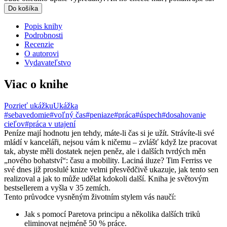
Do košíka
Popis knihy
Podrobnosti
Recenzie
O autorovi
Vydavateľstvo
Viac o knihe
Pozrieť ukážku
Ukážka
#sebavedomie
#voľný čas
#peniaze
#práca
#úspech
#dosahovanie
cieľov
#práca v utajení
Peníze mají hodnotu jen tehdy, máte-li čas si je užít. Strávíte-li své
mládí v kanceláři, nejsou vám k ničemu – zvlášť když lze pracovat
tak, abyste měli dostatek nejen peněz, ale i dalších tvrdých měn
„nového bohatství“: času a mobility. Laciná iluze? Tim Ferriss ve
své dnes již proslulé knize velmi přesvědčivě ukazuje, jak tento sen
realizoval a jak to může udělat kdokoli další. Kniha je světovým
bestsellerem a vyšla v 35 zemích.
Tento průvodce vysněným životním stylem vás naučí:
Jak s pomocí Paretova principu a několika dalších triků
eliminovat nejméně 50 % práce.