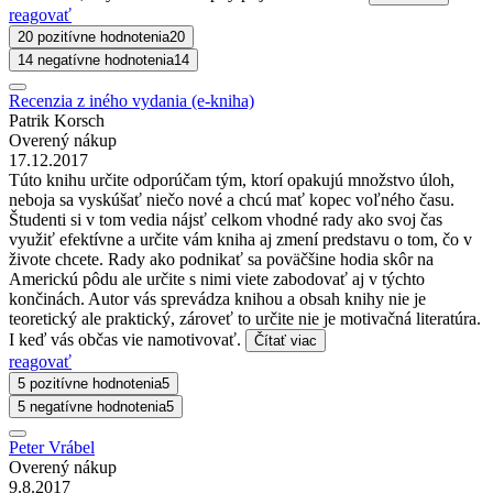
reagovať
20 pozitívne hodnotenia
20
14 negatívne hodnotenia
14
Recenzia z iného vydania (e-kniha)
Patrik Korsch
Overený nákup
17.12.2017
Túto knihu určite odporúčam tým, ktorí opakujú množstvo úloh,
neboja sa vyskúšať niečo nové a chcú mať kopec voľného času.
Študenti si v tom vedia nájsť celkom vhodné rady ako svoj čas
využiť efektívne a určite vám kniha aj zmení predstavu o tom, čo v
živote chcete. Rady ako podnikať sa poväčšine hodia skôr na
Americkú pôdu ale určite s nimi viete zabodovať aj v týchto
končinách. Autor vás sprevádza knihou a obsah knihy nie je
teoretický ale praktický, zároveť to určite nie je motivačná literatúra.
I keď vás občas vie namotivovať.
Čítať viac
reagovať
5 pozitívne hodnotenia
5
5 negatívne hodnotenia
5
Peter Vrábel
Overený nákup
9.8.2017