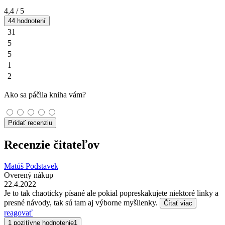
4,4
/ 5
44 hodnotení
31
5
5
1
2
Ako sa páčila kniha vám?
Pridať recenziu
Recenzie čitateľov
Matúš Podstavek
Overený nákup
22.4.2022
Je to tak chaoticky písané ale pokial popreskakujete niektoré linky a
presné návody, tak sú tam aj výborne myšlienky.
Čítať viac
reagovať
1 pozitívne hodnotenie
1