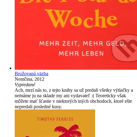
Brožovaná väzba
Nemčina, 2012
Vypredané
Ach, mrzí nás to, z tejto knihy sa už predali všetky výtlačky a
nemáme ju na sklade my ani vydavateľ :( Teoreticky však
môžete mať šťastie v niektorých iných obchodoch, ktoré ešte
nepredali posledné kusy.