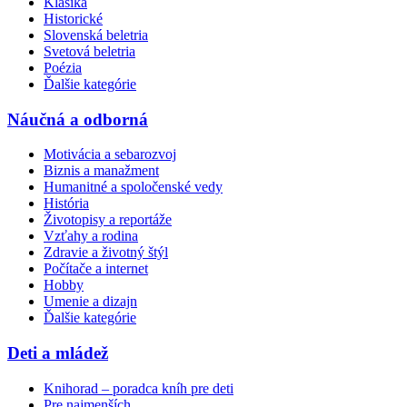
Klasika
Historické
Slovenská beletria
Svetová beletria
Poézia
Ďalšie kategórie
Náučná a odborná
Motivácia a sebarozvoj
Biznis a manažment
Humanitné a spoločenské vedy
História
Životopisy a reportáže
Vzťahy a rodina
Zdravie a životný štýl
Počítače a internet
Hobby
Umenie a dizajn
Ďalšie kategórie
Deti a mládež
Knihorad – poradca kníh pre deti
Pre najmenších