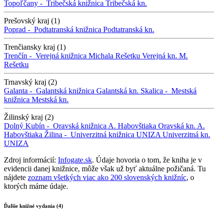
Topoľčany -
Tribečská knižnica
Tribečská kn.
Prešovský kraj (1)
Poprad -
Podtatranská knižnica
Podtatranská kn.
Trenčiansky kraj (1)
Trenčín -
Verejná knižnica Michala Rešetku
Verejná kn. M.
Rešetku
Trnavský kraj (2)
Galanta -
Galantská knižnica
Galantská kn.
Skalica -
Mestská
knižnica
Mestská kn.
Žilinský kraj (2)
Dolný Kubín -
Oravská knižnica A. Habovštiaka
Oravská kn. A.
Habovštiaka
Žilina -
Univerzitná knižnica UNIZA
Univerzitná kn.
UNIZA
Zdroj informácií:
Infogate.sk
. Údaje hovoria o tom, že kniha je v
evidencii danej knižnice, môže však už byť aktuálne požičaná. Tu
nájdete
zoznam všetkých viac ako 200 slovenských knižníc
, o
ktorých máme údaje.
Ďalšie knižné vydania (4)