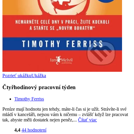
Pozrieť ukážku
Ukážka
Čtyřhodinový pracovní týden
Timothy Ferriss
Peníze mají hodnotu jen tehdy, máte-li čas si je užít. Strávíte-li své
mládí v kanceláři, nejsou vám k ničemu – zvlášť když lze pracovat
tak, abyste měli dostatek nejen peněz,...
Čítať viac
4,4
44 hodnotení