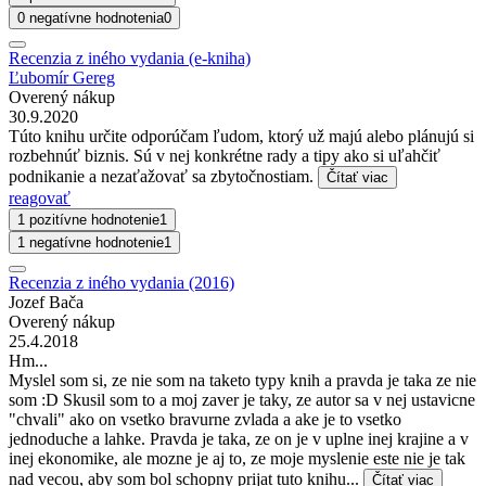
0 negatívne hodnotenia
0
Recenzia z iného vydania (e-kniha)
Ľubomír Gereg
Overený nákup
30.9.2020
Túto knihu určite odporúčam ľudom, ktorý už majú alebo plánujú si
rozbehnúť biznis. Sú v nej konkrétne rady a tipy ako si uľahčiť
podnikanie a nezaťažovať sa zbytočnostiam.
Čítať viac
reagovať
1 pozitívne hodnotenie
1
1 negatívne hodnotenie
1
Recenzia z iného vydania (2016)
Jozef Bača
Overený nákup
25.4.2018
Hm...
Myslel som si, ze nie som na taketo typy knih a pravda je taka ze nie
som :D Skusil som to a moj zaver je taky, ze autor sa v nej ustavicne
"chvali" ako on vsetko bravurne zvlada a ake je to vsetko
jednoduche a lahke. Pravda je taka, ze on je v uplne inej krajine a v
inej ekonomike, ale mozne je aj to, ze moje myslenie este nie je tak
nad vecou, aby som bol schopny prijat tuto knihu...
Čítať viac