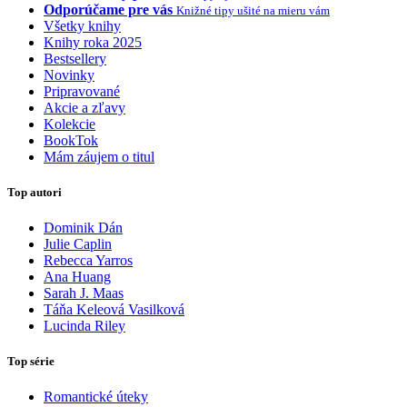
Odporúčame pre vás
Knižné tipy ušité na mieru vám
Všetky knihy
Knihy roka 2025
Bestsellery
Novinky
Pripravované
Akcie a zľavy
Kolekcie
BookTok
Mám záujem o titul
Top autori
Dominik Dán
Julie Caplin
Rebecca Yarros
Ana Huang
Sarah J. Maas
Táňa Keleová Vasilková
Lucinda Riley
Top série
Romantické úteky