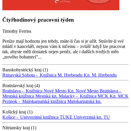
Čtyřhodinový pracovní týden
Timothy Ferriss
Peníze mají hodnotu jen tehdy, máte-li čas si je užít. Strávíte-li své
mládí v kanceláři, nejsou vám k ničemu – zvlášť když lze pracovat
tak, abyste měli dostatek nejen peněz, ale i dalších tvrdých měn
„nového bohatství"...
Banskobystrický kraj (1)
Rimavská Sobota -
Knižnica M. Hrebendu
Kn. M. Hrebendu
Bratislavský kraj (4)
Bratislava -
Knižnica Nové Mesto
Kn. Nové Mesto
Bratislava -
Mestská knižnica
Mestská kn.
Malacky -
Knižnica MCK
Kn. MCK
Pezinok -
Malokarpatská knižnica
Malokarpatská kn.
Košický kraj (1)
Košice -
Univerzitná knižnica TUKE
Univerzitná kn. TU
Nitriansky kraj (1)