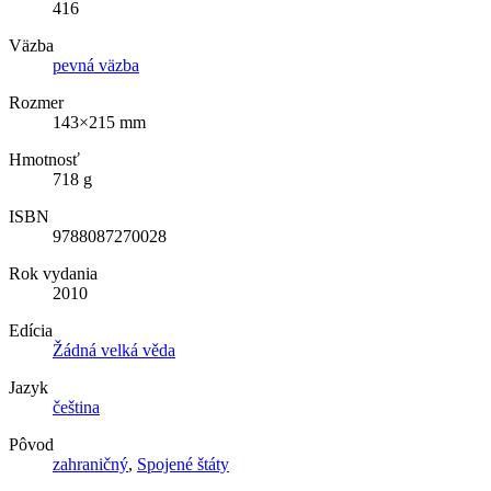
416
Väzba
pevná väzba
Rozmer
143×215 mm
Hmotnosť
718 g
ISBN
9788087270028
Rok vydania
2010
Edícia
Žádná velká věda
Jazyk
čeština
Pôvod
zahraničný
,
Spojené štáty