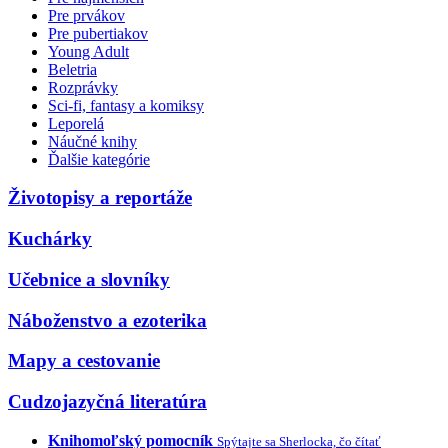
Pre prvákov
Pre pubertiakov
Young Adult
Beletria
Rozprávky
Sci-fi, fantasy a komiksy
Leporelá
Náučné knihy
Ďalšie kategórie
Životopisy a reportáže
Kuchárky
Učebnice a slovníky
Náboženstvo a ezoterika
Mapy a cestovanie
Cudzojazyčná literatúra
Knihomoľský pomocník
Spýtajte sa Sherlocka, čo čítať