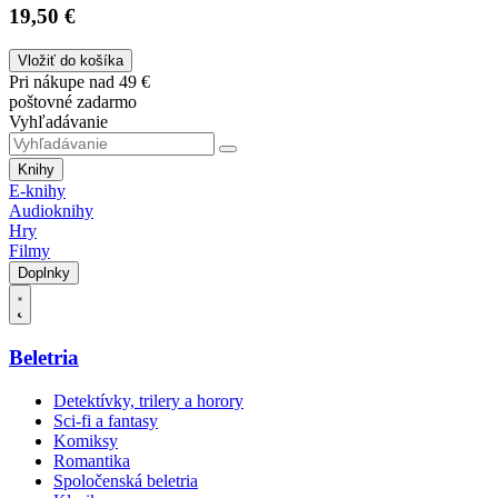
19,50 €
Vložiť do košíka
Pri nákupe nad 49 €
poštovné zadarmo
Vyhľadávanie
Knihy
E-knihy
Audioknihy
Hry
Filmy
Doplnky
Beletria
Detektívky, trilery a horory
Sci-fi a fantasy
Komiksy
Romantika
Spoločenská beletria