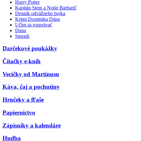
Harry Potter
Kapitán Stein a Notár Barbarič
Denník odvážneho bojka
Krimi Dominika Dána
Učím sa rozprávať
Duna
Smradi
Darčekové poukážky
Čítačky e-kníh
Vecičky od Martinusu
Káva, čaj a pochutiny
Hrnčeky a fľaše
Papiernictvo
Zápisníky a kalendáre
Hudba