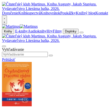
Doručenie
Kníhkupectvá
Knihovrátok
Poukážky
Knižný blog
Kontakt
E-knihy
Audioknihy
Hry
Filmy
Knihy
Doplnky
Vyhľadávanie
Prihlásiť