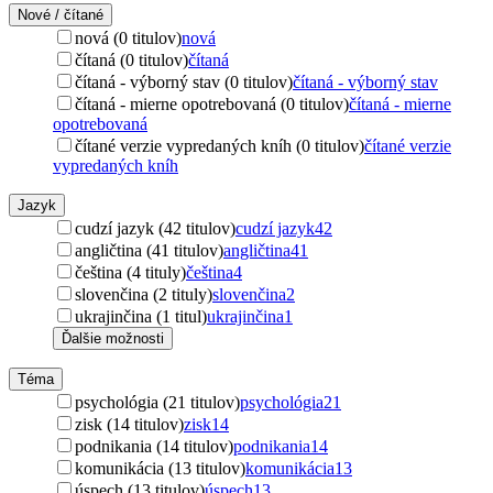
Nové / čítané
nová (0 titulov)
nová
čítaná (0 titulov)
čítaná
čítaná - výborný stav (0 titulov)
čítaná - výborný stav
čítaná - mierne opotrebovaná (0 titulov)
čítaná - mierne
opotrebovaná
čítané verzie vypredaných kníh (0 titulov)
čítané verzie
vypredaných kníh
Jazyk
cudzí jazyk (42 titulov)
cudzí jazyk
42
angličtina (41 titulov)
angličtina
41
čeština (4 tituly)
čeština
4
slovenčina (2 tituly)
slovenčina
2
ukrajinčina (1 titul)
ukrajinčina
1
Ďalšie možnosti
Téma
psychológia (21 titulov)
psychológia
21
zisk (14 titulov)
zisk
14
podnikania (14 titulov)
podnikania
14
komunikácia (13 titulov)
komunikácia
13
úspech (13 titulov)
úspech
13