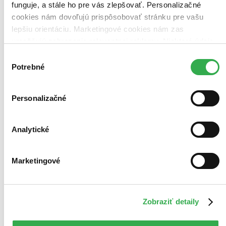
funguje, a stále ho pre vás zlepšovať. Personalizačné
cookies nám dovoľujú prispôsobovať stránku pre vašu
lepšiu orientáciu. Marketingové cookies nám zas
umožňujú zobrazenie relevantnej reklamy. Niektoré údaje
zdieľame aj s tretími stranami. Veľmi by nám pomohlo,
Výber
keby sme mohli používať všetky tieto cookies. Ďakujeme!
Potrebné
súhlasu
Personalizačné
Analytické
Marketingové
Zobraziť detaily