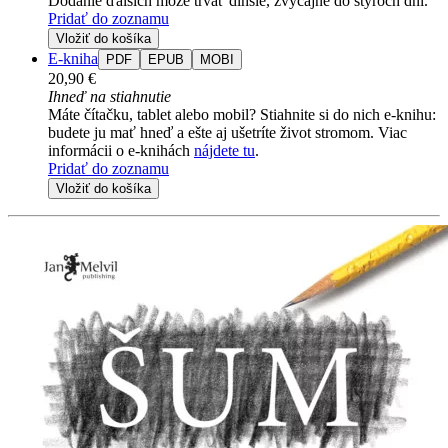
Dodanie ďalších môže trvať dlhšie, zvyčajne do štyroch dní.
Pridať do zoznamu
Vložiť do košíka
E-kniha
PDF
EPUB
MOBI
20,90 €
Ihneď na stiahnutie
Máte čítačku, tablet alebo mobil? Stiahnite si do nich e-knihu:
budete ju mať hneď a ešte aj ušetríte život stromom. Viac
informácii o e-knihách
nájdete tu
.
Pridať do zoznamu
Vložiť do košíka