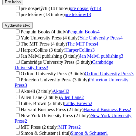
Pre koho
pre dospelých (14 titulov)
pre dospelých
14
pre lekárov (13 titulov)
pre lekárov
13
Vydavateľstvo
Penguin Books (4 tituly)
Penguin Books
4
Yale University Press (4 tituly)
Yale University Press
4
The MIT Press (4 tituly)
The MIT Press
4
HarperCollins (3 tituly)
HarperCollins
3
Jan Melvil publishing (3 tituly)
Jan Melvil publishing
3
Cambridge University Press (3 tituly)
Cambridge
University Press
3
Oxford University Press (3 tituly)
Oxford University Press
3
Princeton University Press (3 tituly)
Princeton University
Press
3
Aktuell (2 tituly)
Aktuell
2
Allen Lane (2 tituly)
Allen Lane
2
Little, Brown (2 tituly)
Little, Brown
2
Harvard Business Press (2 tituly)
Harvard Business Press
2
New York University Press (2 tituly)
New York University
Press
2
MIT Press (2 tituly)
MIT Press
2
Simon & Schuster (1 titul)
Simon & Schuster
1