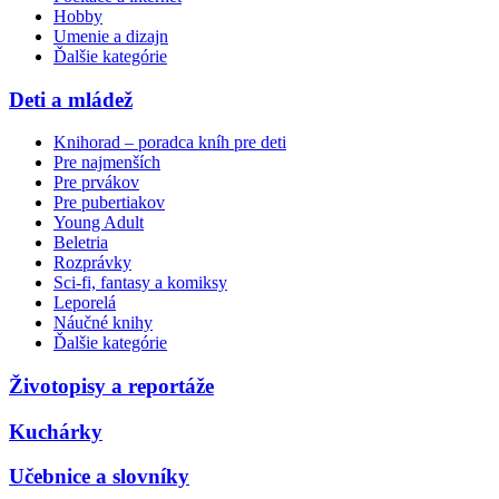
Hobby
Umenie a dizajn
Ďalšie kategórie
Deti a mládež
Knihorad – poradca kníh pre deti
Pre najmenších
Pre prvákov
Pre pubertiakov
Young Adult
Beletria
Rozprávky
Sci-fi, fantasy a komiksy
Leporelá
Náučné knihy
Ďalšie kategórie
Životopisy a reportáže
Kuchárky
Učebnice a slovníky