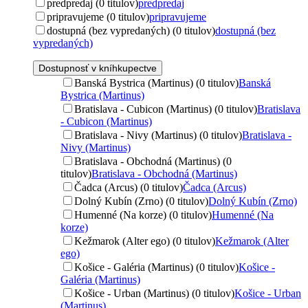
predpredaj (0 titulov)
predpredaj
pripravujeme (0 titulov)
pripravujeme
dostupná (bez vypredaných) (0 titulov)
dostupná (bez
vypredaných)
Dostupnosť v kníhkupectve
Banská Bystrica (Martinus) (0 titulov)
Banská
Bystrica (Martinus)
Bratislava - Cubicon (Martinus) (0 titulov)
Bratislava
- Cubicon (Martinus)
Bratislava - Nivy (Martinus) (0 titulov)
Bratislava -
Nivy (Martinus)
Bratislava - Obchodná (Martinus) (0
titulov)
Bratislava - Obchodná (Martinus)
Čadca (Arcus) (0 titulov)
Čadca (Arcus)
Dolný Kubín (Zrno) (0 titulov)
Dolný Kubín (Zrno)
Humenné (Na korze) (0 titulov)
Humenné (Na
korze)
Kežmarok (Alter ego) (0 titulov)
Kežmarok (Alter
ego)
Košice - Galéria (Martinus) (0 titulov)
Košice -
Galéria (Martinus)
Košice - Urban (Martinus) (0 titulov)
Košice - Urban
(Martinus)