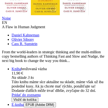
Noise
EN
A Flaw in Human Judgment
Daniel Kahneman
Olivier Sibony
Cass R. Sunstein
From the world-leaders in strategic thinking and the multi-million
copy bestselling authors of Thinking Fast and Slow and Nudge, the
next big book to change the way you think...
Kniha
brožovaná väzba
11,90 €
Na sklade 3 ks
Túto knihu máme síce aktuálne na sklade, máme však už iba
posledné kusy. Ak ju chcete mať rýchlo, ponáhľajte sa!
Dodanie ďalších môže trvať dlhšie, zvyčajne do 32 dní.
Pridať do zoznamu
Vložiť do košíka
E-kniha
EPUB (Adobe DRM)