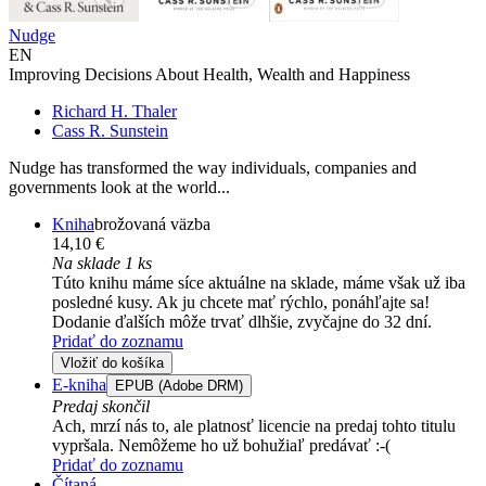
Nudge
EN
Improving Decisions About Health, Wealth and Happiness
Richard H. Thaler
Cass R. Sunstein
Nudge has transformed the way individuals, companies and
governments look at the world...
Kniha
brožovaná väzba
14,10 €
Na sklade 1 ks
Túto knihu máme síce aktuálne na sklade, máme však už iba
posledné kusy. Ak ju chcete mať rýchlo, ponáhľajte sa!
Dodanie ďalších môže trvať dlhšie, zvyčajne do 32 dní.
Pridať do zoznamu
Vložiť do košíka
E-kniha
EPUB (Adobe DRM)
Predaj skončil
Ach, mrzí nás to, ale platnosť licencie na predaj tohto titulu
vypršala. Nemôžeme ho už bohužiaľ predávať :-(
Pridať do zoznamu
Čítaná