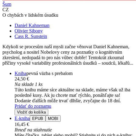
Šum
CZ
O chybách v lidském úsudku
Daniel Kahneman
Olivier Sibony
Cass R. Sunstein
Kdykoli se procesům naší mysli začne věnovat Daniel Kahneman,
psycholog a nositel Nobelovy ceny za poznatky o kognitivním
zkreslení, nedopadá to pro nás vůbec dobře! Tentokrát zkoumal
příčiny vysoké variability profesionálních úsudků – soudců, lékařů...
Kniha
pevná väzba s prebalom
24,50 €
Na sklade 1 ks
Túto knihu máme síce aktuálne na sklade, máme však už iba
posledné kusy. Ak ju chcete mať rýchlo, ponáhľajte sa!
Dodanie ďalších môže trvať dlhšie, zvyčajne do 18 dní.
Pridať do zoznamu
Vložiť do košíka
E-kniha
EPUB
MOBI
16,45 €
Ihneď na stiahnutie
Máte čítačku, tablet alebo mobil? Stiahnite si do nich e-knihu: