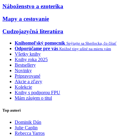
Náboženstvo a ezoterika
Mapy a cestovanie
Cudzojazyčná literatúra
Knihomoľský pomocník
Spýtajte sa Sherlocka, čo čítať
Odporúčame pre vás
Knižné tipy ušité na mieru vám
Všetky knihy
Knihy roka 2025
Bestsellery
Novinky
Pripravované
Akcie a zľavy
Kolekcie
Knihy s podporou FPU
Mám záujem o titul
Top autori
Dominik Dán
Julie Caplin
Rebecca Yarros