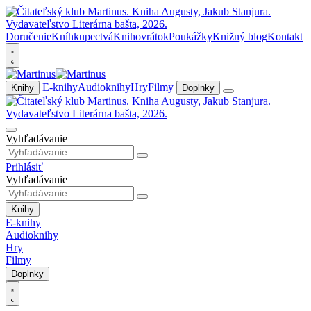
Doručenie
Kníhkupectvá
Knihovrátok
Poukážky
Knižný blog
Kontakt
E-knihy
Audioknihy
Hry
Filmy
Knihy
Doplnky
Vyhľadávanie
Prihlásiť
Vyhľadávanie
Knihy
E-knihy
Audioknihy
Hry
Filmy
Doplnky