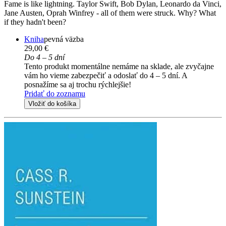
Fame is like lightning. Taylor Swift, Bob Dylan, Leonardo da Vinci,
Jane Austen, Oprah Winfrey - all of them were struck. Why? What
if they hadn't been?
Kniha
pevná väzba
29,00 €
Do 4 – 5 dní
Tento produkt momentálne nemáme na sklade, ale zvyčajne
vám ho vieme zabezpečiť a odoslať do 4 – 5 dní. A
posnažíme sa aj trochu rýchlejšie!
Pridať do zoznamu
Vložiť do košíka