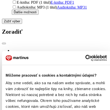
E-kniha: PDF (1 titul)
E-kniha: PDF
1
Audiokniha: MP3 (1 titul)
Audiokniha: MP3
1
Ďalšie možnosti
Zúžiť výber
Zoradiť
Bestsellery
Top hodnotené
Novinky
Najdrahšie
Najlacnejšie
Môžeme pracovať s cookies a kontaktnými údajmi?
Najvyššia zľava
48 produktov
Aby sme vedeli, ako sa na našom webe správate, a mohli
vám zobraziť tie najlepšie tipy na knihy, zbierame cookies.
Niektoré sú naozaj potrebné a bez nich by naša stránka
vôbec nefungovala. Okrem toho používame analytické
cookies, ktoré nám umožňujú zisťovať, ako náš web