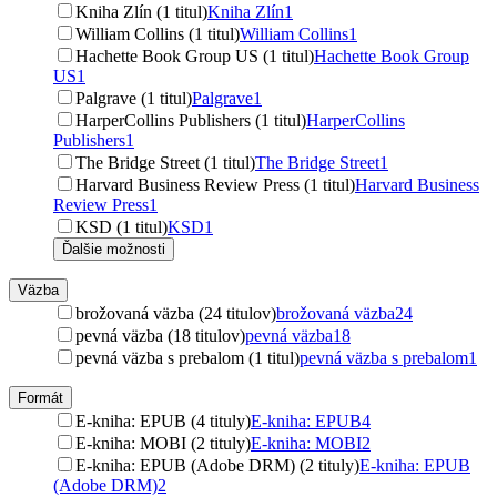
Kniha Zlín (1 titul)
Kniha Zlín
1
William Collins (1 titul)
William Collins
1
Hachette Book Group US (1 titul)
Hachette Book Group
US
1
Palgrave (1 titul)
Palgrave
1
HarperCollins Publishers (1 titul)
HarperCollins
Publishers
1
The Bridge Street (1 titul)
The Bridge Street
1
Harvard Business Review Press (1 titul)
Harvard Business
Review Press
1
KSD (1 titul)
KSD
1
Ďalšie možnosti
Väzba
brožovaná väzba (24 titulov)
brožovaná väzba
24
pevná väzba (18 titulov)
pevná väzba
18
pevná väzba s prebalom (1 titul)
pevná väzba s prebalom
1
Formát
E-kniha: EPUB (4 tituly)
E-kniha: EPUB
4
E-kniha: MOBI (2 tituly)
E-kniha: MOBI
2
E-kniha: EPUB (Adobe DRM) (2 tituly)
E-kniha: EPUB
(Adobe DRM)
2