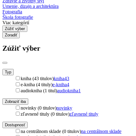
Zdravie a životný štýl
Umenie, dizajn a architektúra
Fotografia
Škola fotografie
Viac kategórií
Zúžiť výber
Zoradiť
Zúžiť výber
Typ
kniha (43 titulov)
kniha
43
e-kniha (4 tituly)
e-kniha
4
audiokniha (1 titul)
audiokniha
1
Zobraziť iba
novinky (0 titulov)
novinky
zľavnené tituly (0 titulov)
zľavnené tituly
Dostupnosť
na centrálnom sklade (0 titulov)
na centrálnom sklade