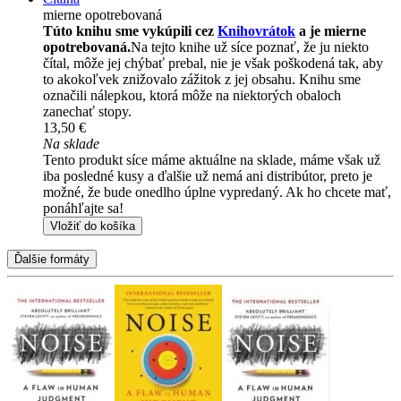
mierne opotrebovaná
Túto knihu sme vykúpili cez
Knihovrátok
a je mierne
opotrebovaná.
Na tejto knihe už síce poznať, že ju niekto
čítal, môže jej chýbať prebal, nie je však poškodená tak, aby
to akokoľvek znižovalo zážitok z jej obsahu. Knihu sme
označili nálepkou, ktorá môže na niektorých obaloch
zanechať stopy.
13,50 €
Na sklade
Tento produkt síce máme aktuálne na sklade, máme však už
iba posledné kusy a ďalšie už nemá ani distribútor, preto je
možné, že bude onedlho úplne vypredaný. Ak ho chcete mať,
ponáhľajte sa!
Vložiť do košíka
Ďalšie formáty