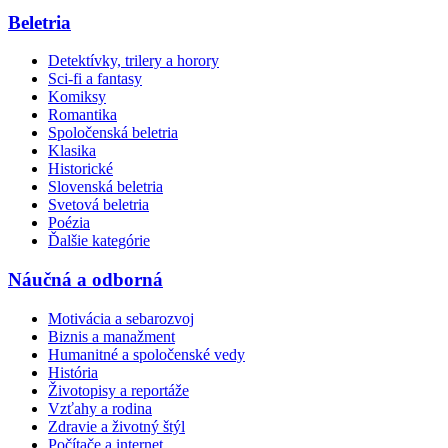
Beletria
Detektívky, trilery a horory
Sci-fi a fantasy
Komiksy
Romantika
Spoločenská beletria
Klasika
Historické
Slovenská beletria
Svetová beletria
Poézia
Ďalšie kategórie
Náučná a odborná
Motivácia a sebarozvoj
Biznis a manažment
Humanitné a spoločenské vedy
História
Životopisy a reportáže
Vzťahy a rodina
Zdravie a životný štýl
Počítače a internet