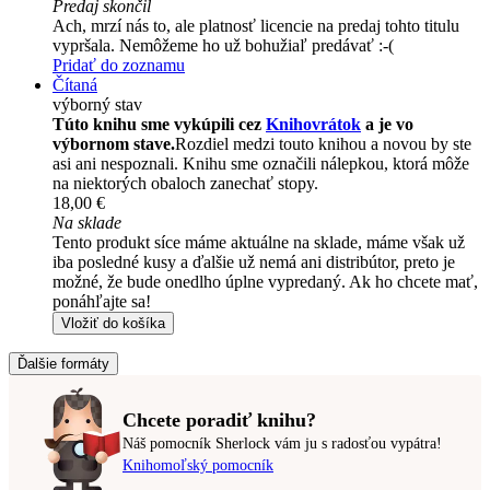
Predaj skončil
Ach, mrzí nás to, ale platnosť licencie na predaj tohto titulu
vypršala. Nemôžeme ho už bohužiaľ predávať :-(
Pridať do zoznamu
Čítaná
výborný stav
Túto knihu sme vykúpili cez
Knihovrátok
a je vo
výbornom stave.
Rozdiel medzi touto knihou a novou by ste
asi ani nespoznali. Knihu sme označili nálepkou, ktorá môže
na niektorých obaloch zanechať stopy.
18,00 €
Na sklade
Tento produkt síce máme aktuálne na sklade, máme však už
iba posledné kusy a ďalšie už nemá ani distribútor, preto je
možné, že bude onedlho úplne vypredaný. Ak ho chcete mať,
ponáhľajte sa!
Vložiť do košíka
Ďalšie formáty
Chcete poradiť knihu?
Náš pomocník Sherlock vám ju s radosťou vypátra!
Knihomoľský pomocník