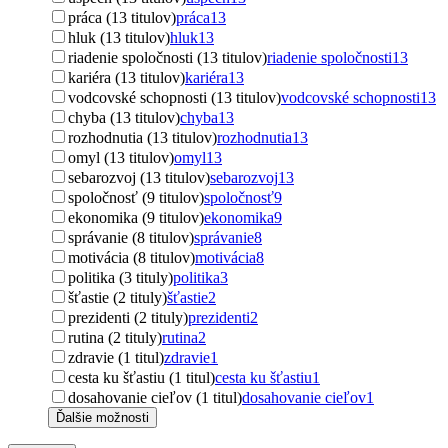
práca (13 titulov)
práca
13
hluk (13 titulov)
hluk
13
riadenie spoločnosti (13 titulov)
riadenie spoločnosti
13
kariéra (13 titulov)
kariéra
13
vodcovské schopnosti (13 titulov)
vodcovské schopnosti
13
chyba (13 titulov)
chyba
13
rozhodnutia (13 titulov)
rozhodnutia
13
omyl (13 titulov)
omyl
13
sebarozvoj (13 titulov)
sebarozvoj
13
spoločnosť (9 titulov)
spoločnosť
9
ekonomika (9 titulov)
ekonomika
9
správanie (8 titulov)
správanie
8
motivácia (8 titulov)
motivácia
8
politika (3 tituly)
politika
3
šťastie (2 tituly)
šťastie
2
prezidenti (2 tituly)
prezidenti
2
rutina (2 tituly)
rutina
2
zdravie (1 titul)
zdravie
1
cesta ku šťastiu (1 titul)
cesta ku šťastiu
1
dosahovanie cieľov (1 titul)
dosahovanie cieľov
1
Ďalšie možnosti