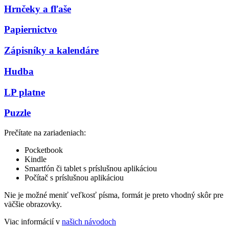
Hrnčeky a fľaše
Papiernictvo
Zápisníky a kalendáre
Hudba
LP platne
Puzzle
Prečítate na zariadeniach:
Pocketbook
Kindle
Smartfón či tablet s príslušnou aplikáciou
Počítač s príslušnou aplikáciou
Nie je možné meniť veľkosť písma, formát je preto vhodný skôr pre
väčšie obrazovky.
Viac informácií v
našich návodoch