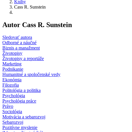
Knihy
Cass R. Sunstein
Autor Cass R. Sunstein
Sledovať autora
Odborné a náučné
Biznis a manažment
Životopisy
Životopisy a reportáže
Marketing
Podnikanie
Humanitné a spoločenské vedy
Ekonómia
Filozofia
Politológia a politika
Psychológia
Psychológia práce
Právo
Sociológia
Motivácia a sebarozvoj
Sebarozvoj
Pozitívne myslenie