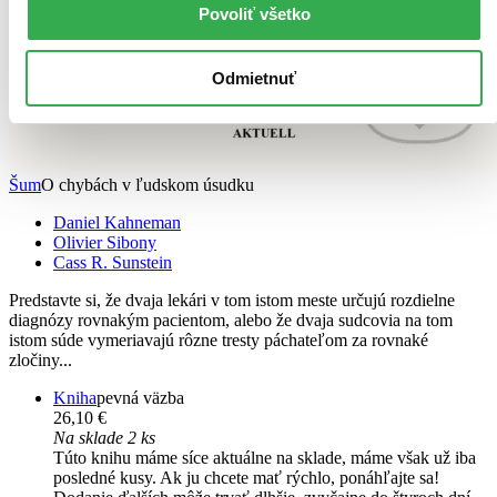
Povoliť všetko
Odmietnuť
Šum
O chybách v ľudskom úsudku
Daniel Kahneman
Olivier Sibony
Cass R. Sunstein
Predstavte si, že dvaja lekári v tom istom meste určujú rozdielne
diagnózy rovnakým ­pacientom, alebo že dvaja sudcovia na tom
istom súde vymeriavajú rôzne tresty páchateľom za rovnaké
zločiny...
Kniha
pevná väzba
26,10 €
Na sklade 2 ks
Túto knihu máme síce aktuálne na sklade, máme však už iba
posledné kusy. Ak ju chcete mať rýchlo, ponáhľajte sa!