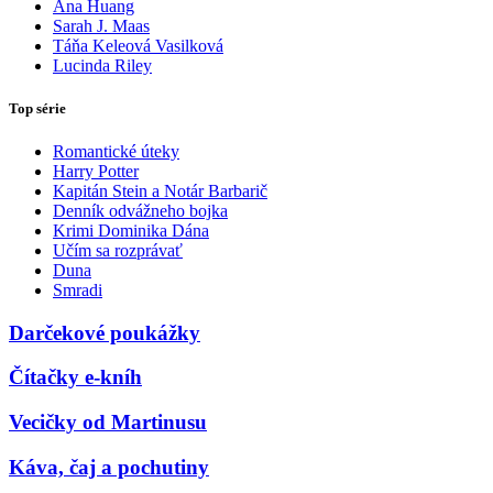
Ana Huang
Sarah J. Maas
Táňa Keleová Vasilková
Lucinda Riley
Top série
Romantické úteky
Harry Potter
Kapitán Stein a Notár Barbarič
Denník odvážneho bojka
Krimi Dominika Dána
Učím sa rozprávať
Duna
Smradi
Darčekové poukážky
Čítačky e-kníh
Vecičky od Martinusu
Káva, čaj a pochutiny