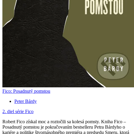
Fico: Posadnutý pomstou
Peter Bárdy
2. diel série
Fico
Robert Fico získal moc a roztočili sa kolesá pomsty. Kniha Fico –
Posadnutý pomstou je pokračovaním bestselleru Petra Bárdyho o
kariére a politike štvornásobného premiéra a predsedu Smeru, ktorá