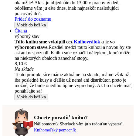
okamžite! Ak si ju objednáte do 13:00 v pracovný deň,
odošleme vám ju ešte dnes, inak najneskôr nasledujúci
pracovný deň.
Pridať do zoznamu
Vložiť do košíka
Čítaná
výborný stav
Túto knihu sme vykúpili cez
Knihovrátok
a je vo
výbornom stave.
Rozdiel medzi touto knihou a novou by ste
asi ani nespoznali. Knihu sme označili nálepkou, ktorá môže
na niektorých obaloch zanechať stopy.
8,10 €
Na sklade
Tento produkt síce máme aktuálne na sklade, máme však už
iba posledné kusy a ďalšie už nemá ani distribútor, preto je
možné, že bude onedlho úplne vypredaný. Ak ho chcete mať,
ponáhľajte sa!
Vložiť do košíka
Chcete poradiť knihu?
Náš pomocník Sherlock vám ju s radosťou vypátra!
Knihomoľský pomocník