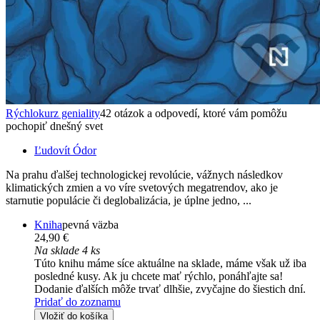
Rýchlokurz geniality
42 otázok a odpovedí, ktoré vám pomôžu
pochopiť dnešný svet
Ľudovít Ódor
Na prahu ďalšej technologickej revolúcie, vážnych následkov
klimatických zmien a vo víre svetových megatrendov, ako je
starnutie populácie či deglobalizácia, je úplne jedno, ...
Kniha
pevná väzba
24,90 €
Na sklade 4 ks
Túto knihu máme síce aktuálne na sklade, máme však už iba
posledné kusy. Ak ju chcete mať rýchlo, ponáhľajte sa!
Dodanie ďalších môže trvať dlhšie, zvyčajne do šiestich dní.
Pridať do zoznamu
Vložiť do košíka