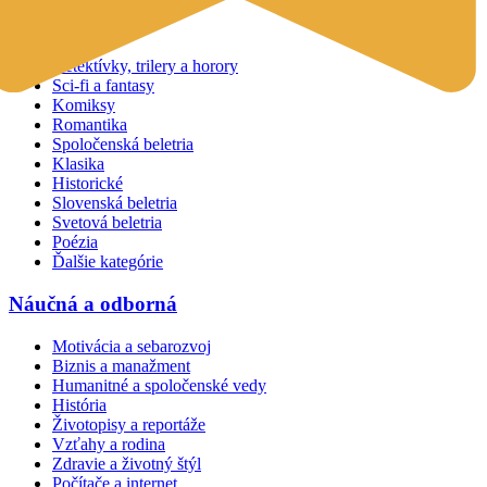
Beletria
Detektívky, trilery a horory
Sci-fi a fantasy
Komiksy
Romantika
Spoločenská beletria
Klasika
Historické
Slovenská beletria
Svetová beletria
Poézia
Ďalšie kategórie
Náučná a odborná
Motivácia a sebarozvoj
Biznis a manažment
Humanitné a spoločenské vedy
História
Životopisy a reportáže
Vzťahy a rodina
Zdravie a životný štýl
Počítače a internet