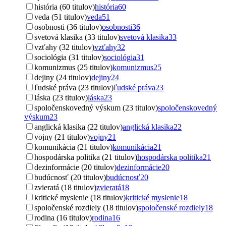
história (60 titulov)
história
60
veda (51 titulov)
veda
51
osobnosti (36 titulov)
osobnosti
36
svetová klasika (33 titulov)
svetová klasika
33
vzťahy (32 titulov)
vzťahy
32
sociológia (31 titulov)
sociológia
31
komunizmus (25 titulov)
komunizmus
25
dejiny (24 titulov)
dejiny
24
ľudské práva (23 titulov)
ľudské práva
23
láska (23 titulov)
láska
23
spoločenskovedný výskum (23 titulov)
spoločenskovedný
výskum
23
anglická klasika (22 titulov)
anglická klasika
22
vojny (21 titulov)
vojny
21
komunikácia (21 titulov)
komunikácia
21
hospodárska politika (21 titulov)
hospodárska politika
21
dezinformácie (20 titulov)
dezinformácie
20
budúcnosť (20 titulov)
budúcnosť
20
zvieratá (18 titulov)
zvieratá
18
kritické myslenie (18 titulov)
kritické myslenie
18
spoločenské rozdiely (18 titulov)
spoločenské rozdiely
18
rodina (16 titulov)
rodina
16