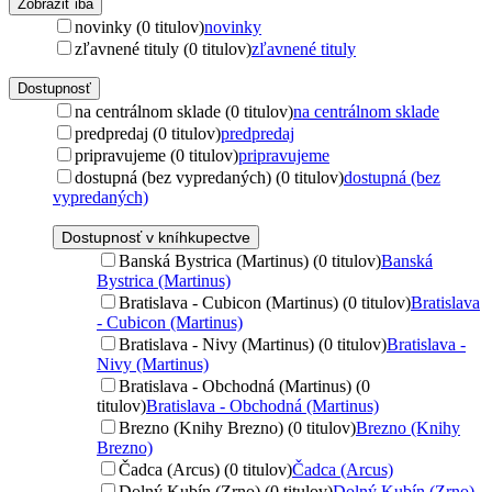
Zobraziť iba
novinky (0 titulov)
novinky
zľavnené tituly (0 titulov)
zľavnené tituly
Dostupnosť
na centrálnom sklade (0 titulov)
na centrálnom sklade
predpredaj (0 titulov)
predpredaj
pripravujeme (0 titulov)
pripravujeme
dostupná (bez vypredaných) (0 titulov)
dostupná (bez
vypredaných)
Dostupnosť v kníhkupectve
Banská Bystrica (Martinus) (0 titulov)
Banská
Bystrica (Martinus)
Bratislava - Cubicon (Martinus) (0 titulov)
Bratislava
- Cubicon (Martinus)
Bratislava - Nivy (Martinus) (0 titulov)
Bratislava -
Nivy (Martinus)
Bratislava - Obchodná (Martinus) (0
titulov)
Bratislava - Obchodná (Martinus)
Brezno (Knihy Brezno) (0 titulov)
Brezno (Knihy
Brezno)
Čadca (Arcus) (0 titulov)
Čadca (Arcus)
Dolný Kubín (Zrno) (0 titulov)
Dolný Kubín (Zrno)