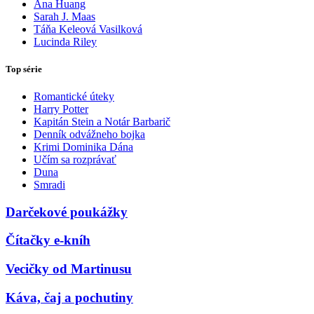
Ana Huang
Sarah J. Maas
Táňa Keleová Vasilková
Lucinda Riley
Top série
Romantické úteky
Harry Potter
Kapitán Stein a Notár Barbarič
Denník odvážneho bojka
Krimi Dominika Dána
Učím sa rozprávať
Duna
Smradi
Darčekové poukážky
Čítačky e-kníh
Vecičky od Martinusu
Káva, čaj a pochutiny