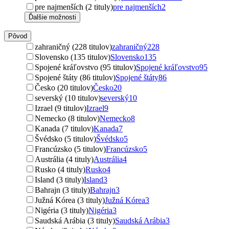
pre najmenších (2 tituly)
pre najmenších
2
Ďalšie možnosti
Pôvod
zahraničný (228 titulov)
zahraničný
228
Slovensko (135 titulov)
Slovensko
135
Spojené kráľovstvo (95 titulov)
Spojené kráľovstvo
95
Spojené štáty (86 titulov)
Spojené štáty
86
Česko (20 titulov)
Česko
20
severský (10 titulov)
severský
10
Izrael (9 titulov)
Izrael
9
Nemecko (8 titulov)
Nemecko
8
Kanada (7 titulov)
Kanada
7
Švédsko (5 titulov)
Švédsko
5
Francúzsko (5 titulov)
Francúzsko
5
Austrália (4 tituly)
Austrália
4
Rusko (4 tituly)
Rusko
4
Island (3 tituly)
Island
3
Bahrajn (3 tituly)
Bahrajn
3
Južná Kórea (3 tituly)
Južná Kórea
3
Nigéria (3 tituly)
Nigéria
3
Saudská Arábia (3 tituly)
Saudská Arábia
3