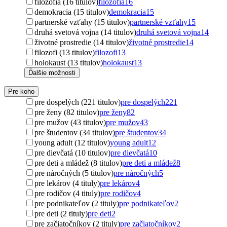
filozofia (16 titulov)
filozofia
16
demokracia (15 titulov)
demokracia
15
partnerské vzťahy (15 titulov)
partnerské vzťahy
15
druhá svetová vojna (14 titulov)
druhá svetová vojna
14
životné prostredie (14 titulov)
životné prostredie
14
filozofi (13 titulov)
filozofi
13
holokaust (13 titulov)
holokaust
13
Ďalšie možnosti
Pre koho
pre dospelých (221 titulov)
pre dospelých
221
pre ženy (82 titulov)
pre ženy
82
pre mužov (43 titulov)
pre mužov
43
pre študentov (34 titulov)
pre študentov
34
young adult (12 titulov)
young adult
12
pre dievčatá (10 titulov)
pre dievčatá
10
pre deti a mládež (8 titulov)
pre deti a mládež
8
pre náročných (5 titulov)
pre náročných
5
pre lekárov (4 tituly)
pre lekárov
4
pre rodičov (4 tituly)
pre rodičov
4
pre podnikateľov (2 tituly)
pre podnikateľov
2
pre deti (2 tituly)
pre deti
2
pre začiatočníkov (2 tituly)
pre začiatočníkov
2