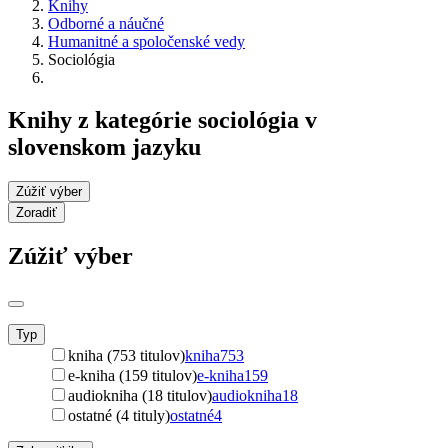
Knihy
Odborné a náučné
Humanitné a spoločenské vedy
Sociológia
Knihy z kategórie sociológia v
slovenskom jazyku
Zúžiť výber
Zoradiť
Zúžiť výber
Typ
kniha (753 titulov)
kniha
753
e-kniha (159 titulov)
e-kniha
159
audiokniha (18 titulov)
audiokniha
18
ostatné (4 tituly)
ostatné
4