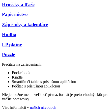
Hrnčeky a fľaše
Papiernictvo
Zápisníky a kalendáre
Hudba
LP platne
Puzzle
Prečítate na zariadeniach:
Pocketbook
Kindle
Smartfón či tablet s príslušnou aplikáciou
Počítač s príslušnou aplikáciou
Nie je možné meniť veľkosť písma, formát je preto vhodný skôr pre
väčšie obrazovky.
Viac informácií v
našich návodoch