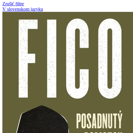
Zrušiť filtre
V slovenskom jazyku