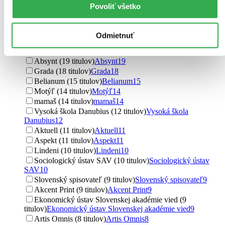
IRIS (29 titulov)
IRIS
29
Povoliť všetko
Tatran (28 titulov)
Tatran
28
Marenčin PT (27 titulov)
Marenčin PT
27
Kalligram (25 titulov)
Kalligram
25
Odmietnuť
Vydavateľstvo Spolku slovenských spisovateľov (24
titulov)
Vydavateľstvo Spolku slovenských spisovateľov
24
Absynt (19 titulov)
Absynt
19
Grada (18 titulov)
Grada
18
Belianum (15 titulov)
Belianum
15
Motýľ (14 titulov)
Motýľ
14
mamaš (14 titulov)
mamaš
14
Vysoká škola Danubius (12 titulov)
Vysoká škola
Danubius
12
Aktuell (11 titulov)
Aktuell
11
Aspekt (11 titulov)
Aspekt
11
Lindeni (10 titulov)
Lindeni
10
Sociologický ústav SAV (10 titulov)
Sociologický ústav
SAV
10
Slovenský spisovateľ (9 titulov)
Slovenský spisovateľ
9
Akcent Print (9 titulov)
Akcent Print
9
Ekonomický ústav Slovenskej akadémie vied (9
titulov)
Ekonomický ústav Slovenskej akadémie vied
9
Artis Omnis (8 titulov)
Artis Omnis
8