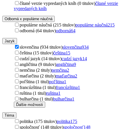
čítané verzie vypredaných kníh (0 titulov)
čítané verzie
vypredaných kníh
Odborná x populárne náučná
populárne náučná (215 titulov)
populárne náučná
215
odborná (64 titulov)
odborná
64
Jazyk
slovenčina (934 titulov)
slovenčina
934
čeština (15 titulov)
čeština
15
cudzí jazyk (14 titulov)
cudzí jazyk
14
angličtina (9 titulov)
angličtina
9
nemčina (2 tituly)
nemčina
2
maďarčina (2 tituly)
maďarčina
2
poľština (1 titul)
poľština
1
francúzština (1 titul)
francúzština
1
ruština (1 titul)
ruština
1
bulharčina (1 titul)
bulharčina
1
Ďalšie možnosti
Téma
politika (175 titulov)
politika
175
spoločnosť (148 titulov)
spoločnosť
148