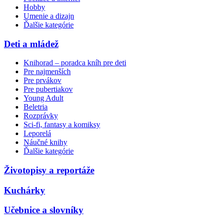
Hobby
Umenie a dizajn
Ďalšie kategórie
Deti a mládež
Knihorad – poradca kníh pre deti
Pre najmenších
Pre prvákov
Pre pubertiakov
Young Adult
Beletria
Rozprávky
Sci-fi, fantasy a komiksy
Leporelá
Náučné knihy
Ďalšie kategórie
Životopisy a reportáže
Kuchárky
Učebnice a slovníky