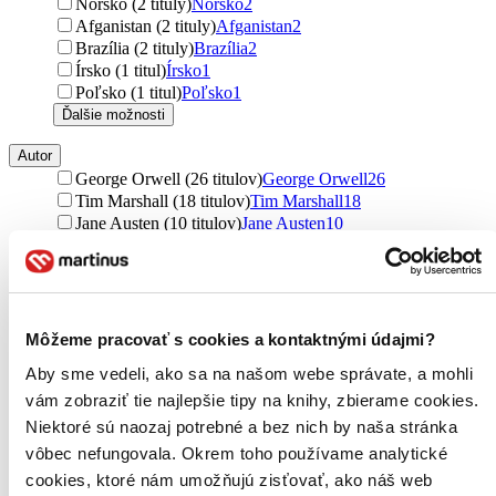
Nórsko (2 tituly)
Nórsko
2
Afganistan (2 tituly)
Afganistan
2
Brazília (2 tituly)
Brazília
2
Írsko (1 titul)
Írsko
1
Poľsko (1 titul)
Poľsko
1
Ďalšie možnosti
Autor
George Orwell (26 titulov)
George Orwell
26
Tim Marshall (18 titulov)
Tim Marshall
18
Jane Austen (10 titulov)
Jane Austen
10
Jane Austin (9 titulov)
Jane Austin
9
Jane Austenová (9 titulov)
Jane Austenová
9
Iveta Pauhofová (8 titulov)
Iveta Pauhofová
8
Timothy Snyder (8 titulov)
Timothy Snyder
8
Yuval Noah Harari (8 titulov)
Yuval Noah Harari
8
Môžeme pracovať s cookies a kontaktnými údajmi?
Agatha Christie (7 titulov)
Agatha Christie
7
Aby sme vedeli, ako sa na našom webe správate, a mohli
Yann Arthus-Bertrand (7 titulov)
Yann Arthus-Bertrand
7
Lukáš Kovanda (7 titulov)
Lukáš Kovanda
7
vám zobraziť tie najlepšie tipy na knihy, zbierame cookies.
Ľubomír Jančok (7 titulov)
Ľubomír Jančok
7
Niektoré sú naozaj potrebné a bez nich by naša stránka
Virginia Woolf (6 titulov)
Virginia Woolf
6
vôbec nefungovala. Okrem toho používame analytické
Roland Oravský (6 titulov)
Roland Oravský
6
cookies, ktoré nám umožňujú zisťovať, ako náš web
Michael Connelly (5 titulov)
Michael Connelly
5