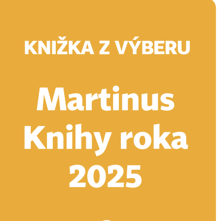
Doručenie
Kníhkupectvá
Knihovrátok
Poukážky
Knižný blog
Kontakt
E-knihy
Audioknihy
Hry
Filmy
Knihy
Doplnky
Vyhľadávanie
Prihlásiť
Vyhľadávanie
Knihy
E-knihy
Audioknihy
Hry
Filmy
Doplnky