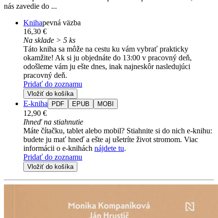
nás zavedie do ...
Kniha
pevná väzba
16,30 €
Na sklade > 5 ks
Táto kniha sa môže na cestu ku vám vybrať prakticky
okamžite! Ak si ju objednáte do 13:00 v pracovný deň,
odošleme vám ju ešte dnes, inak najneskôr nasledujúci
pracovný deň.
Pridať do zoznamu
Vložiť do košíka
E-kniha
PDF
EPUB
MOBI
12,90 €
Ihneď na stiahnutie
Máte čítačku, tablet alebo mobil? Stiahnite si do nich e-knihu:
budete ju mať hneď a ešte aj ušetríte život stromom. Viac
informácii o e-knihách
nájdete tu
.
Pridať do zoznamu
Vložiť do košíka