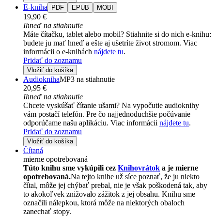
E-kniha
PDF
EPUB
MOBI
19,90 €
Ihneď na stiahnutie
Máte čítačku, tablet alebo mobil? Stiahnite si do nich e-knihu:
budete ju mať hneď a ešte aj ušetríte život stromom. Viac
informácii o e-knihách
nájdete tu
.
Pridať do zoznamu
Vložiť do košíka
Audiokniha
MP3 na stiahnutie
20,95 €
Ihneď na stiahnutie
Chcete vyskúšať čítanie ušami? Na vypočutie audioknihy
vám postačí telefón. Pre čo najjednoduchšie počúvanie
odporúčame našu aplikáciu. Viac informácii
nájdete tu
.
Pridať do zoznamu
Vložiť do košíka
Čítaná
mierne opotrebovaná
Túto knihu sme vykúpili cez
Knihovrátok
a je mierne
opotrebovaná.
Na tejto knihe už síce poznať, že ju niekto
čítal, môže jej chýbať prebal, nie je však poškodená tak, aby
to akokoľvek znižovalo zážitok z jej obsahu. Knihu sme
označili nálepkou, ktorá môže na niektorých obaloch
zanechať stopy.