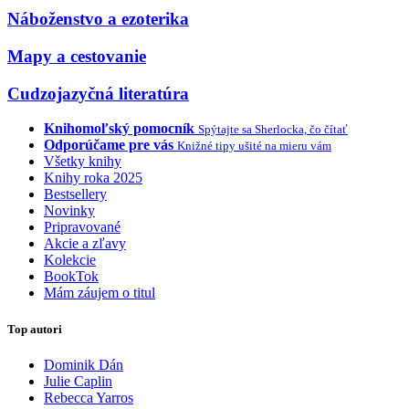
Náboženstvo a ezoterika
Mapy a cestovanie
Cudzojazyčná literatúra
Knihomoľský pomocník
Spýtajte sa Sherlocka, čo čítať
Odporúčame pre vás
Knižné tipy ušité na mieru vám
Všetky knihy
Knihy roka 2025
Bestsellery
Novinky
Pripravované
Akcie a zľavy
Kolekcie
BookTok
Mám záujem o titul
Top autori
Dominik Dán
Julie Caplin
Rebecca Yarros