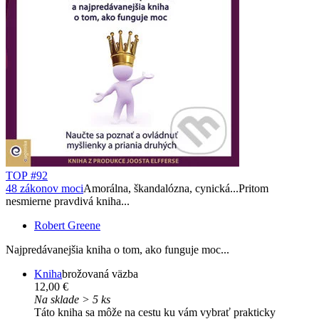
TOP #92
48 zákonov moci
Amorálna, škandalózna, cynická...Pritom
nesmierne pravdivá kniha...
Robert Greene
Najpredávanejšia kniha o tom, ako funguje moc...
Kniha
brožovaná väzba
12,00 €
Na sklade > 5 ks
Táto kniha sa môže na cestu ku vám vybrať prakticky