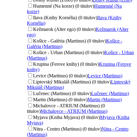
Humenné (Na korze) (0 titulov)
Humenné (Na
korze)
Ilava (Knihy Kornélia) (0 titulov)
Ilava (Knihy
Kornélia)
Kežmarok (Alter ego) (0 titulov)
Kežmarok (Alter
ego)
Košice - Galéria (Martinus) (0 titulov)
Košice -
Galéria (Martinus)
Košice - Urban (Martinus) (0 titulov)
Košice - Urban
(Martinus)
Krupina (Ferove knihy) (0 titulov)
Krupina (Ferove
knihy)
Levice (Martinus) (0 titulov)
Levice (Martinus)
Liptovský Mikuláš (Martinus) (0 titulov)
Liptovský
Mikuláš (Martinus)
Lučenec (Martinus) (0 titulov)
Lučenec (Martinus)
Martin (Martinus) (0 titulov)
Martin (Martinus)
Michalovce - ATRIUM (Martinus) (0
titulov)
Michalovce - ATRIUM (Martinus)
Myjava (Kniha Myjava) (0 titulov)
Myjava (Kniha
Myjava)
Nitra - Centro (Martinus) (0 titulov)
Nitra - Centro
(Martinus)