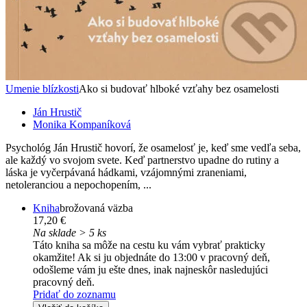
Umenie blízkosti
Ako si budovať hlboké vzťahy bez osamelosti
Ján Hrustič
Monika Kompaníková
Psychológ Ján Hrustič hovorí, že osamelosť je, keď sme vedľa seba,
ale každý vo svojom svete. Keď partnerstvo upadne do rutiny a
láska je vyčerpávaná hádkami, vzájomnými zraneniami,
netoleranciou a nepochopením, ...
Kniha
brožovaná väzba
17,20 €
Na sklade > 5 ks
Táto kniha sa môže na cestu ku vám vybrať prakticky
okamžite! Ak si ju objednáte do 13:00 v pracovný deň,
odošleme vám ju ešte dnes, inak najneskôr nasledujúci
pracovný deň.
Pridať do zoznamu