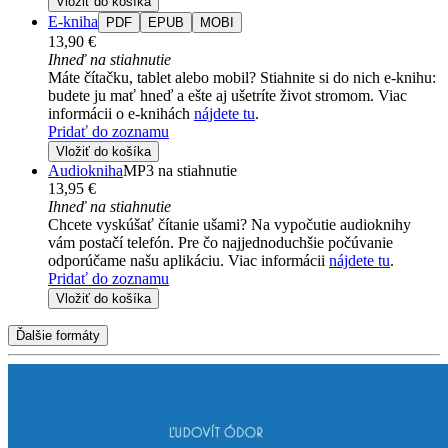
Vložiť do košíka
E-kniha
PDF
EPUB
MOBI
13,90 €
Ihneď na stiahnutie
Máte čítačku, tablet alebo mobil? Stiahnite si do nich e-knihu:
budete ju mať hneď a ešte aj ušetríte život stromom. Viac
informácii o e-knihách
nájdete tu
.
Pridať do zoznamu
Vložiť do košíka
Audiokniha
MP3 na stiahnutie
13,95 €
Ihneď na stiahnutie
Chcete vyskúšať čítanie ušami? Na vypočutie audioknihy
vám postačí telefón. Pre čo najjednoduchšie počúvanie
odporúčame našu aplikáciu. Viac informácii
nájdete tu
.
Pridať do zoznamu
Vložiť do košíka
Ďalšie formáty