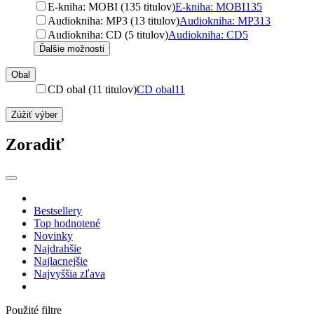
E-kniha: MOBI (135 titulov)
E-kniha: MOBI
135
Audiokniha: MP3 (13 titulov)
Audiokniha: MP3
13
Audiokniha: CD (5 titulov)
Audiokniha: CD
5
Ďalšie možnosti
Obal
CD obal (11 titulov)
CD obal
11
Zúžiť výber
Zoradiť
Bestsellery
Top hodnotené
Novinky
Najdrahšie
Najlacnejšie
Najvyššia zľava
Použité filtre