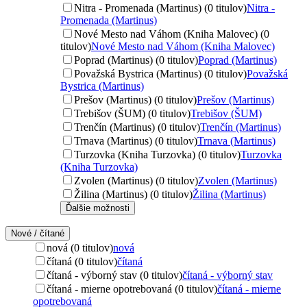
Nitra - Promenada (Martinus) (0 titulov)
Nitra -
Promenada (Martinus)
Nové Mesto nad Váhom (Kniha Malovec) (0
titulov)
Nové Mesto nad Váhom (Kniha Malovec)
Poprad (Martinus) (0 titulov)
Poprad (Martinus)
Považská Bystrica (Martinus) (0 titulov)
Považská
Bystrica (Martinus)
Prešov (Martinus) (0 titulov)
Prešov (Martinus)
Trebišov (ŠUM) (0 titulov)
Trebišov (ŠUM)
Trenčín (Martinus) (0 titulov)
Trenčín (Martinus)
Trnava (Martinus) (0 titulov)
Trnava (Martinus)
Turzovka (Kniha Turzovka) (0 titulov)
Turzovka
(Kniha Turzovka)
Zvolen (Martinus) (0 titulov)
Zvolen (Martinus)
Žilina (Martinus) (0 titulov)
Žilina (Martinus)
Ďalšie možnosti
Nové / čítané
nová (0 titulov)
nová
čítaná (0 titulov)
čítaná
čítaná - výborný stav (0 titulov)
čítaná - výborný stav
čítaná - mierne opotrebovaná (0 titulov)
čítaná - mierne
opotrebovaná