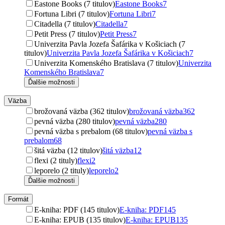
Eastone Books (7 titulov)
Eastone Books
7
Fortuna Libri (7 titulov)
Fortuna Libri
7
Citadella (7 titulov)
Citadella
7
Petit Press (7 titulov)
Petit Press
7
Univerzita Pavla Jozefa Šafárika v Košiciach (7
titulov)
Univerzita Pavla Jozefa Šafárika v Košiciach
7
Univerzita Komenského Bratislava (7 titulov)
Univerzita
Komenského Bratislava
7
Ďalšie možnosti
Väzba
brožovaná väzba (362 titulov)
brožovaná väzba
362
pevná väzba (280 titulov)
pevná väzba
280
pevná väzba s prebalom (68 titulov)
pevná väzba s
prebalom
68
šitá väzba (12 titulov)
šitá väzba
12
flexi (2 tituly)
flexi
2
leporelo (2 tituly)
leporelo
2
Ďalšie možnosti
Formát
E-kniha: PDF (145 titulov)
E-kniha: PDF
145
E-kniha: EPUB (135 titulov)
E-kniha: EPUB
135