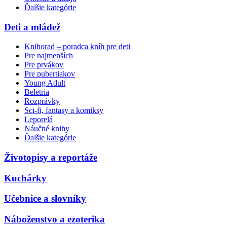
Ďalšie kategórie
Deti a mládež
Knihorad – poradca kníh pre deti
Pre najmenších
Pre prvákov
Pre pubertiakov
Young Adult
Beletria
Rozprávky
Sci-fi, fantasy a komiksy
Leporelá
Náučné knihy
Ďalšie kategórie
Životopisy a reportáže
Kuchárky
Učebnice a slovníky
Náboženstvo a ezoterika