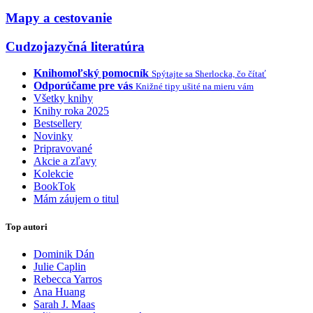
Mapy a cestovanie
Cudzojazyčná literatúra
Knihomoľský pomocník
Spýtajte sa Sherlocka, čo čítať
Odporúčame pre vás
Knižné tipy ušité na mieru vám
Všetky knihy
Knihy roka 2025
Bestsellery
Novinky
Pripravované
Akcie a zľavy
Kolekcie
BookTok
Mám záujem o titul
Top autori
Dominik Dán
Julie Caplin
Rebecca Yarros
Ana Huang
Sarah J. Maas