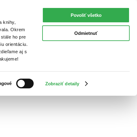
Povoliť všetko
a knihy,
ovala. Okrem
Odmietnuť
stále ho pre
u orientáciu.
dieľame aj s
Ďakujeme!
ngové
Zobraziť detaily