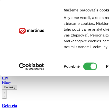
Doručenie
Kníhkupectvá
Knihovrátok
Poukážky
Knižný blog
Kontakt
Môžeme pracovať s cooki
Aby sme vedeli, ako sa na 
zbierame cookies. Niektor
E-knihy
Audioknihy
Hry
Filmy
Knihy
Doplnky
toho používame analytické
vás zlepšovať. Personaliz
Vyhľadávanie
Marketingové cookies nám 
tretími stranami. Veľmi b
Prihlásiť
Vyhľadávanie
Výber
Knihy
Potrebné
P
súhlasu
E-knihy
Audioknihy
Hry
Filmy
Doplnky
Beletria