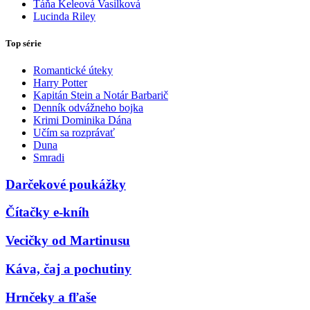
Táňa Keleová Vasilková
Lucinda Riley
Top série
Romantické úteky
Harry Potter
Kapitán Stein a Notár Barbarič
Denník odvážneho bojka
Krimi Dominika Dána
Učím sa rozprávať
Duna
Smradi
Darčekové poukážky
Čítačky e-kníh
Vecičky od Martinusu
Káva, čaj a pochutiny
Hrnčeky a fľaše