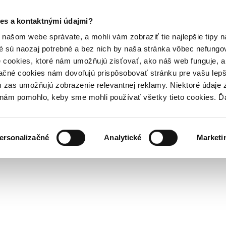
es a kontaktnými údajmi?
našom webe správate, a mohli vám zobraziť tie najlepšie tipy n
é sú naozaj potrebné a bez nich by naša stránka vôbec nefung
 cookies, ktoré nám umožňujú zisťovať, ako náš web funguje, a 
ačné cookies nám dovoľujú prispôsobovať stránku pre vašu lepši
zas umožňujú zobrazenie relevantnej reklamy. Niektoré údaje z
y nám pomohlo, keby sme mohli používať všetky tieto cookies. 
ersonalizačné
Analytické
Marketi