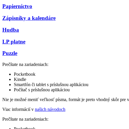
Papiernictvo
Zápisníky a kalendáre
Hudba
LP platne
Puzzle
Prečítate na zariadeniach:
Pocketbook
Kindle
Smartfón či tablet s príslušnou aplikáciou
Počítač s príslušnou aplikáciou
Nie je možné meniť veľkosť písma, formát je preto vhodný skôr pre 
Viac informácií v
našich návodoch
Prečítate na zariadeniach:
Pocketbook