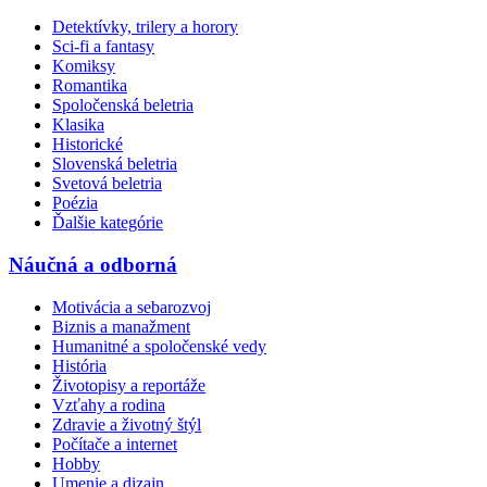
Detektívky, trilery a horory
Sci-fi a fantasy
Komiksy
Romantika
Spoločenská beletria
Klasika
Historické
Slovenská beletria
Svetová beletria
Poézia
Ďalšie kategórie
Náučná a odborná
Motivácia a sebarozvoj
Biznis a manažment
Humanitné a spoločenské vedy
História
Životopisy a reportáže
Vzťahy a rodina
Zdravie a životný štýl
Počítače a internet
Hobby
Umenie a dizajn