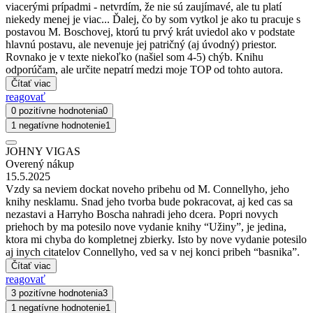
viacerými prípadmi - netvrdím, že nie sú zaujímavé, ale tu platí
niekedy menej je viac... Ďalej, čo by som vytkol je ako tu pracuje s
postavou M. Boschovej, ktorú tu prvý krát uviedol ako v podstate
hlavnú postavu, ale nevenuje jej patričný (aj úvodný) priestor.
Rovnako je v texte niekoľko (našiel som 4-5) chýb. Knihu
odporúčam, ale určite nepatrí medzi moje TOP od tohto autora.
Čítať viac
reagovať
0 pozitívne hodnotenia
0
1 negatívne hodnotenie
1
JOHNY VIGAS
Overený nákup
15.5.2025
Vzdy sa neviem dockat noveho pribehu od M. Connellyho, jeho
knihy nesklamu. Snad jeho tvorba bude pokracovat, aj ked cas sa
nezastavi a Harryho Boscha nahradi jeho dcera. Popri novych
priehoch by ma potesilo nove vydanie knihy “Užiny”, je jedina,
ktora mi chyba do kompletnej zbierky. Isto by nove vydanie potesilo
aj inych citatelov Connellyho, ved sa v nej konci pribeh “basnika”.
Čítať viac
reagovať
3 pozitívne hodnotenia
3
1 negatívne hodnotenie
1