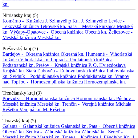
kn.
Nitriansky kraj (5)
Komárno -
Knižnica J. Szinnyeiho
Kn. J. Szinnyeiho
Levice -
Tekovská knižnica
Tekovská kn.
Šaľa -
Mestská knižnica
Mestská
kn.
Výčapy-Opatovce -
Obecná knižnica
Obecná kn.
Želiezovce -
Mestská knižnica
Mestská kn.
Prešovský kraj (7)
Bardejov -
Okresná knižnica
Okresná kn.
Humenné -
Vihorlatská
knižnica
Vihorlatská kn.
Poprad -
Podtatranská knižnica
Podtatranská kn.
Prešov -
Krajská knižnica P. O. Hviezdoslava
Krajská kn.
Stará Ľubovňa -
Ľubovnianska knižnica
Ľubovnianska
kn.
Svidník -
Podduklianska knižnica
Podduklianska kn.
Vranov
nad Topľou -
Hornozemplínska knižnica
Hornozemplínska kn.
Trenčiansky kraj (3)
Prievidza -
Hornonitrianska knižnica
Hornonitrianska kn.
Púchov -
Mestská knižnica
Mestská kn.
Trenčín -
Verejná knižnica Michala
Rešetku
Verejná kn. M. Rešetku
Trnavský kraj (5)
Galanta -
Galantská knižnica
Galantská kn.
Pata -
Obecná knižnica
Obecná kn.
Senica -
Záhorská knižnica
Záhorská kn.
Sereď -
Mestská knižnica
Mestská kn.
Trnava -
Knižnica J. Fándlyho
Kn. J.