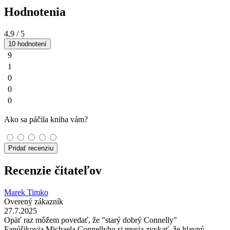
Hodnotenia
4,9
/ 5
10 hodnotení
9
1
0
0
0
Ako sa páčila kniha vám?
Pridať recenziu
Recenzie čitateľov
Marek Timko
Overený zákazník
27.7.2025
Opäť raz môžem povedať, že "starý dobrý Connelly"
Fanúšikovia Michaela Connellyho si musia zvykať, že hlavný