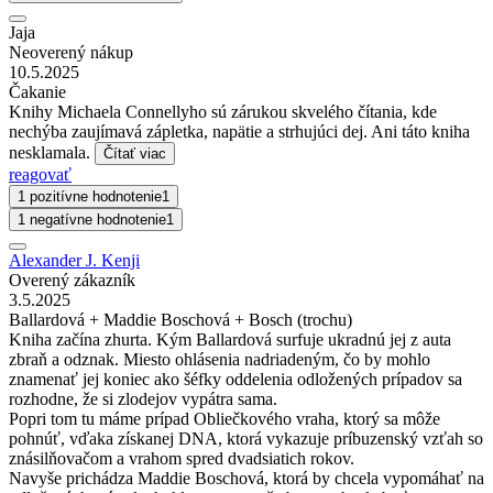
Jaja
Neoverený nákup
10.5.2025
Čakanie
Knihy Michaela Connellyho sú zárukou skvelého čítania, kde
nechýba zaujímavá zápletka, napätie a strhujúci dej. Ani táto kniha
nesklamala.
Čítať viac
reagovať
1 pozitívne hodnotenie
1
1 negatívne hodnotenie
1
Alexander J. Kenji
Overený zákazník
3.5.2025
Ballardová + Maddie Boschová + Bosch (trochu)
Kniha začína zhurta. Kým Ballardová surfuje ukradnú jej z auta
zbraň a odznak. Miesto ohlásenia nadriadeným, čo by mohlo
znamenať jej koniec ako šéfky oddelenia odložených prípadov sa
rozhodne, že si zlodejov vypátra sama.
Popri tom tu máme prípad Obliečkového vraha, ktorý sa môže
pohnúť, vďaka získanej DNA, ktorá vykazuje príbuzenský vzťah so
znásilňovačom a vrahom spred dvadsiatich rokov.
Navyše prichádza Maddie Boschová, ktorá by chcela vypomáhať na