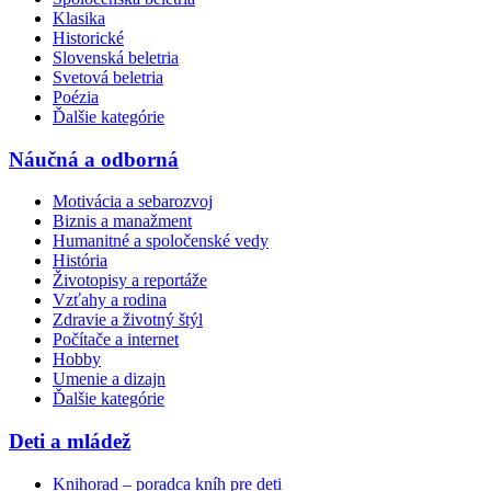
Klasika
Historické
Slovenská beletria
Svetová beletria
Poézia
Ďalšie kategórie
Náučná a odborná
Motivácia a sebarozvoj
Biznis a manažment
Humanitné a spoločenské vedy
História
Životopisy a reportáže
Vzťahy a rodina
Zdravie a životný štýl
Počítače a internet
Hobby
Umenie a dizajn
Ďalšie kategórie
Deti a mládež
Knihorad – poradca kníh pre deti