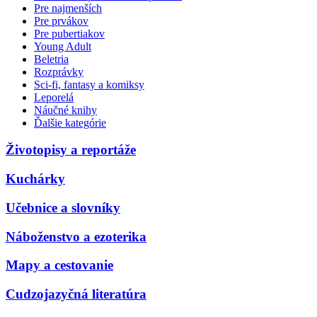
Pre najmenších
Pre prvákov
Pre pubertiakov
Young Adult
Beletria
Rozprávky
Sci-fi, fantasy a komiksy
Leporelá
Náučné knihy
Ďalšie kategórie
Životopisy a reportáže
Kuchárky
Učebnice a slovníky
Náboženstvo a ezoterika
Mapy a cestovanie
Cudzojazyčná literatúra