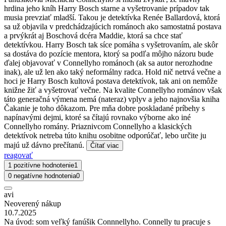
hrdina jeho kníh Harry Bosch starne a vyšetrovanie prípadov tak
musia prevziať mladší. Takou je detektívka Renée Ballardová, ktorá
sa už objavila v predchádzajúcich románoch ako samostatná postava
a prvýkrát aj Boschová dcéra Maddie, ktorá sa chce stať
detektívkou. Harry Bosch tak síce pomáha s vyšetrovaním, ale skôr
sa dostáva do pozície mentora, ktorý sa podľa môjho názoru bude
ďalej objavovať v Connellyho románoch (ak sa autor nerozhodne
inak), ale už len ako taký neformálny radca. Hold nič netrvá večne a
hoci je Harry Bosch kultová postava detektívok, tak ani on nemôže
knižne žiť a vyšetrovať večne. Na kvalite Connellyho románov však
táto generačná výmena nemá (nateraz) vplyv a jeho najnovšia kniha
Čakanie je toho dôkazom. Pre mňa dobre poskladané príbehy s
napínavými dejmi, ktoré sa čítajú rovnako výborne ako iné
Connellyho romány. Priaznivcom Connellyho a klasických
detektívok netreba túto knihu osobitne odporúčať, lebo určite ju
majú už dávno prečítanú.
Čítať viac
reagovať
1 pozitívne hodnotenie
1
0 negatívne hodnotenia
0
avi
Neoverený nákup
10.7.2025
Na úvod: som veľký fanúšik Connnellyho. Connelly tu pracuje s