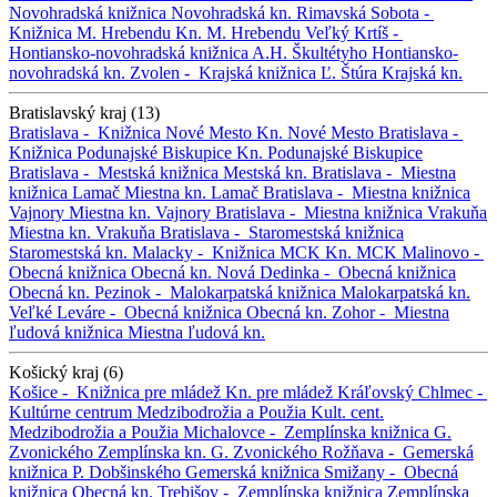
Novohradská knižnica
Novohradská kn.
Rimavská Sobota -
Knižnica M. Hrebendu
Kn. M. Hrebendu
Veľký Krtíš -
Hontiansko-novohradská knižnica A.H. Škultétyho
Hontiansko-
novohradská kn.
Zvolen -
Krajská knižnica Ľ. Štúra
Krajská kn.
Bratislavský kraj (13)
Bratislava -
Knižnica Nové Mesto
Kn. Nové Mesto
Bratislava -
Knižnica Podunajské Biskupice
Kn. Podunajské Biskupice
Bratislava -
Mestská knižnica
Mestská kn.
Bratislava -
Miestna
knižnica Lamač
Miestna kn. Lamač
Bratislava -
Miestna knižnica
Vajnory
Miestna kn. Vajnory
Bratislava -
Miestna knižnica Vrakuňa
Miestna kn. Vrakuňa
Bratislava -
Staromestská knižnica
Staromestská kn.
Malacky -
Knižnica MCK
Kn. MCK
Malinovo -
Obecná knižnica
Obecná kn.
Nová Dedinka -
Obecná knižnica
Obecná kn.
Pezinok -
Malokarpatská knižnica
Malokarpatská kn.
Veľké Leváre -
Obecná knižnica
Obecná kn.
Zohor -
Miestna
ľudová knižnica
Miestna ľudová kn.
Košický kraj (6)
Košice -
Knižnica pre mládež
Kn. pre mládež
Kráľovský Chlmec -
Kultúrne centrum Medzibodrožia a Použia
Kult. cent.
Medzibodrožia a Použia
Michalovce -
Zemplínska knižnica G.
Zvonického
Zemplínska kn. G. Zvonického
Rožňava -
Gemerská
knižnica P. Dobšinského
Gemerská knižnica
Smižany -
Obecná
knižnica
Obecná kn.
Trebišov -
Zemplínska knižnica
Zemplínska