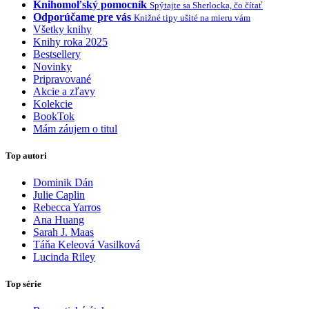
Knihomoľský pomocník
Spýtajte sa Sherlocka, čo čítať
Odporúčame pre vás
Knižné tipy ušité na mieru vám
Všetky knihy
Knihy roka 2025
Bestsellery
Novinky
Pripravované
Akcie a zľavy
Kolekcie
BookTok
Mám záujem o titul
Top autori
Dominik Dán
Julie Caplin
Rebecca Yarros
Ana Huang
Sarah J. Maas
Táňa Keleová Vasilková
Lucinda Riley
Top série