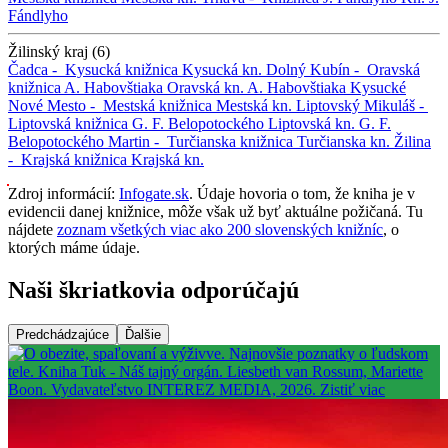
Fándlyho
Žilinský kraj (6)
Čadca -
Kysucká knižnica
Kysucká kn.
Dolný Kubín -
Oravská
knižnica A. Habovštiaka
Oravská kn. A. Habovštiaka
Kysucké
Nové Mesto -
Mestská knižnica
Mestská kn.
Liptovský Mikuláš -
Liptovská knižnica G. F. Belopotockého
Liptovská kn. G. F.
Belopotockého
Martin -
Turčianska knižnica
Turčianska kn.
Žilina
-
Krajská knižnica
Krajská kn.
Zdroj informácií:
Infogate.sk
. Údaje hovoria o tom, že kniha je v
evidencii danej knižnice, môže však už byť aktuálne požičaná. Tu
nájdete
zoznam všetkých viac ako 200 slovenských knižníc
, o
ktorých máme údaje.
Naši škriatkovia odporúčajú
Predchádzajúce
Ďalšie