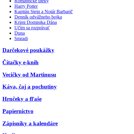
Romantické úteky
Harry Potter
Kapitán Stein a Notár Barbarič
Denník odvážneho bojka
Krimi Dominika Dána
Učím sa rozprávať
Duna
Smradi
Darčekové poukážky
Čítačky e-kníh
Vecičky od Martinusu
Káva, čaj a pochutiny
Hrnčeky a fľaše
Papiernictvo
Zápisníky a kalendáre