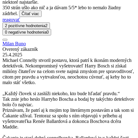
niektoré najstaršie.
350 strán ušlo ako nič a ja dávam 5/5* lebo to nemalo žiadny
zádrhel.
Čítať viac
reagovať
2 pozitívne hodnotenia
2
0 negatívne hodnotenia
0
Milan Buno
Overený zákazník
25.4.2025
Michael Connelly stvoril postavu, ktorá patrí k ikonám moderných
detektívok. Nekompromisný vyšetrovateľ Harry Bosch si získal
milióny čitateľov na celom svete najmä zmyslom pre spravodlivosť,
citom pre pravdu a vytrvalosťou, neochotou cúvnuť, aj keby ho to
malo stáť všetko.
„Každý človek si zaslúži niekoho, kto bude hľadať pravdu.“
Tak znie jeho heslo Harryho Boscha a bodaj by takýchto detektívov
bolo čo najviac.
Priznávam, že patrí aj k mojim top literárnym postavám a tak som si
Čakanie užíval. Tentoraz sa spolu s ním objavujú v príbehu aj
vyšetrovateľka Renée Ballardová a dokonca Boschova dcéra
Maddie.
Čakanie je stará dobrá connellyovka. Ballardová je v každej časti