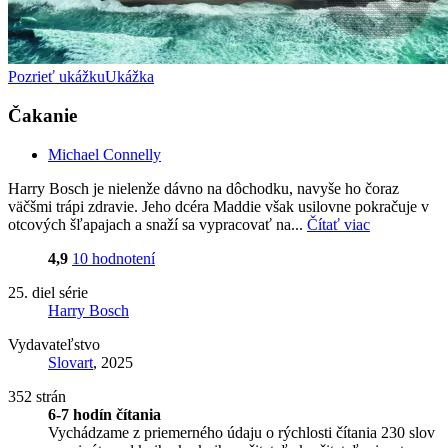
Pozrieť ukážku
Ukážka
Čakanie
Michael Connelly
Harry Bosch je nielenže dávno na dôchodku, navyše ho čoraz
väčšmi trápi zdravie. Jeho dcéra Maddie však usilovne pokračuje v
otcových šľapajach a snaží sa vypracovať na...
Čítať viac
4,9
10 hodnotení
25. diel série
Harry Bosch
Vydavateľstvo
Slovart
, 2025
352 strán
6-7 hodín čítania
Vychádzame z priemerného údaju o rýchlosti čítania 230 slov