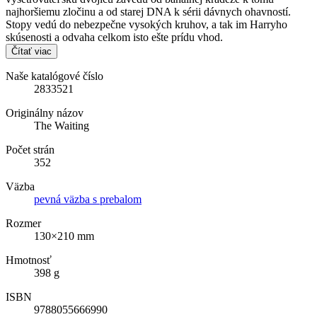
najhoršiemu zločinu a od starej DNA k sérii dávnych ohavností.
Stopy vedú do nebezpečne vysokých kruhov, a tak im Harryho
skúsenosti a odvaha celkom isto ešte prídu vhod.
Čítať viac
Naše katalógové číslo
2833521
Originálny názov
The Waiting
Počet strán
352
Väzba
pevná väzba s prebalom
Rozmer
130×210 mm
Hmotnosť
398 g
ISBN
9788055666990