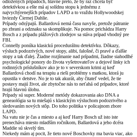
odložených prípadoch, hlavne preto, že by raz chcela byť
detektívkou a ešte má aj solídnu stopu k jednému z
najvychýrenejších prípadov LAPD a to vraždu Hollywoodskej
hviezdy Čiernej Dahlie.
Prípady odsýpajú. Ballardová nemá času navyše, pretože pátranie
po zbrani a odznaku sa skomplikuje. Na pomoc prichádza Harry
Bosch a z prípadu plážových zlodejov sa stáva prípad vhodný pre
FBI.
Connelly ponúka klasickú procedurálnu detektívku. Dôkazy,
výsluch podozrivých, nové stopy, alibi, falošné, či pravé a ďalšie
stopy a tak ďalej. Žiadne rozjímanie nad prípadmi, žiadne siahodlhé
psychologické ponory do života vyšetrovateľov a dejové linky ich
rodinných príslušníkov ako je to v severskom krimi aj keď
Ballardová chodí na terapiu a rieši problémy s matkou, ktorá ju
opustila v detstve. No je to tak akurát, aby čitateľ vedel, že tie
postavy majú život, ale zbytočne nás to neťahá od prípadov, ktoré
hrajú hlavnú úlohu.
Prípady sú super. Moderné metódy dokazovania ako DNA a
geneaológia sa tu miešajú s klasickým výsluchom podozrivého a
sledovaním nových stôp. Do toho politika v policajnom zbore
LAPD.
Na vatu nie je čas a miesto a aj keď Harry Bosch už isto iste
prenecháva miesto mladším ročníkom, Ballardová a jeho dcéra
Maddie sú skvelý tím.
Niekedy mám aj pocit, že tieto nové Boschovky ma bavia viac, ako