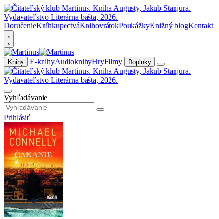
Doručenie
Kníhkupectvá
Knihovrátok
Poukážky
Knižný blog
Kontakt
E-knihy
Audioknihy
Hry
Filmy
Knihy
Doplnky
Vyhľadávanie
Prihlásiť