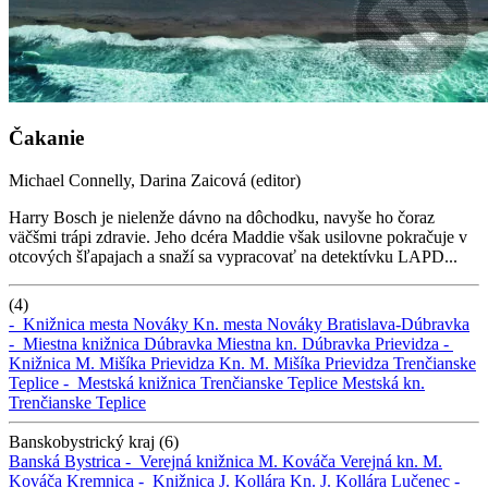
Čakanie
Michael Connelly, Darina Zaicová (editor)
Harry Bosch je nielenže dávno na dôchodku, navyše ho čoraz
väčšmi trápi zdravie. Jeho dcéra Maddie však usilovne pokračuje v
otcových šľapajach a snaží sa vypracovať na detektívku LAPD...
(4)
-
Knižnica mesta Nováky
Kn. mesta Nováky
Bratislava-Dúbravka
-
Miestna knižnica Dúbravka
Miestna kn. Dúbravka
Prievidza -
Knižnica M. Mišíka Prievidza
Kn. M. Mišíka Prievidza
Trenčianske
Teplice -
Mestská knižnica Trenčianske Teplice
Mestská kn.
Trenčianske Teplice
Banskobystrický kraj (6)
Banská Bystrica -
Verejná knižnica M. Kováča
Verejná kn. M.
Kováča
Kremnica -
Knižnica J. Kollára
Kn. J. Kollára
Lučenec -