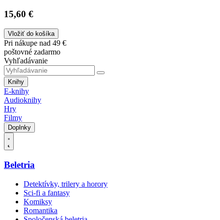
15,60 €
Vložiť do košíka
Pri nákupe nad 49 €
poštovné zadarmo
Vyhľadávanie
Knihy
E-knihy
Audioknihy
Hry
Filmy
Doplnky
Beletria
Detektívky, trilery a horory
Sci-fi a fantasy
Komiksy
Romantika
Spoločenská beletria