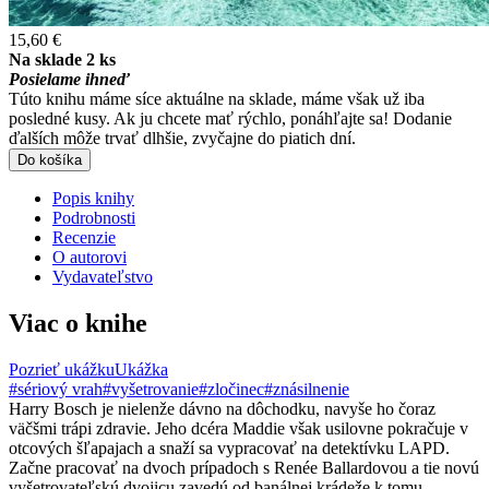
15,60 €
Na sklade 2 ks
Posielame ihneď
Túto knihu máme síce aktuálne na sklade, máme však už iba
posledné kusy. Ak ju chcete mať rýchlo, ponáhľajte sa! Dodanie
ďalších môže trvať dlhšie, zvyčajne do piatich dní.
Do košíka
Popis knihy
Podrobnosti
Recenzie
O autorovi
Vydavateľstvo
Viac o knihe
Pozrieť ukážku
Ukážka
#sériový vrah
#vyšetrovanie
#zločinec
#znásilnenie
Harry Bosch je nielenže dávno na dôchodku, navyše ho čoraz
väčšmi trápi zdravie. Jeho dcéra Maddie však usilovne pokračuje v
otcových šľapajach a snaží sa vypracovať na detektívku LAPD.
Začne pracovať na dvoch prípadoch s Renée Ballardovou a tie novú
vyšetrovateľskú dvojicu zavedú od banálnej krádeže k tomu