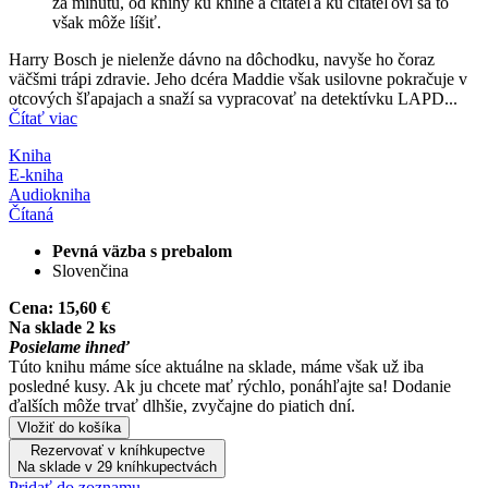
za minútu, od knihy ku knihe a čitateľa ku čitateľovi sa to
však môže líšiť.
Harry Bosch je nielenže dávno na dôchodku, navyše ho čoraz
väčšmi trápi zdravie. Jeho dcéra Maddie však usilovne pokračuje v
otcových šľapajach a snaží sa vypracovať na detektívku LAPD...
Čítať viac
Kniha
E-kniha
Audiokniha
Čítaná
Pevná väzba s prebalom
Slovenčina
Cena:
15,60 €
Na sklade 2 ks
Posielame ihneď
Túto knihu máme síce aktuálne na sklade, máme však už iba
posledné kusy. Ak ju chcete mať rýchlo, ponáhľajte sa! Dodanie
ďalších môže trvať dlhšie, zvyčajne do piatich dní.
Vložiť do košíka
Rezervovať v kníhkupectve
Na sklade v 29 kníhkupectvách
Pridať do zoznamu