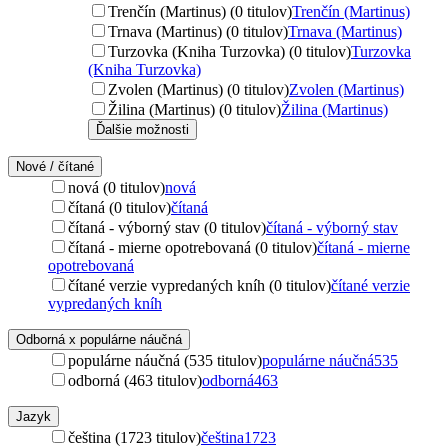
Trenčín (Martinus) (0 titulov)
Trenčín (Martinus)
Trnava (Martinus) (0 titulov)
Trnava (Martinus)
Turzovka (Kniha Turzovka) (0 titulov)
Turzovka
(Kniha Turzovka)
Zvolen (Martinus) (0 titulov)
Zvolen (Martinus)
Žilina (Martinus) (0 titulov)
Žilina (Martinus)
Ďalšie možnosti
Nové / čítané
nová (0 titulov)
nová
čítaná (0 titulov)
čítaná
čítaná - výborný stav (0 titulov)
čítaná - výborný stav
čítaná - mierne opotrebovaná (0 titulov)
čítaná - mierne
opotrebovaná
čítané verzie vypredaných kníh (0 titulov)
čítané verzie
vypredaných kníh
Odborná x populárne náučná
populárne náučná (535 titulov)
populárne náučná
535
odborná (463 titulov)
odborná
463
Jazyk
čeština (1723 titulov)
čeština
1723