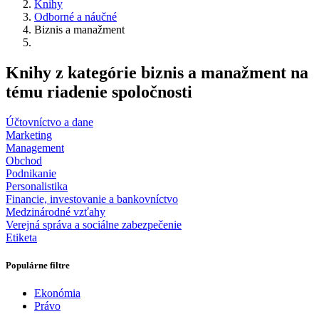
Knihy
Odborné a náučné
Biznis a manažment
Knihy z kategórie biznis a manažment na
tému riadenie spoločnosti
Účtovníctvo a dane
Marketing
Management
Obchod
Podnikanie
Personalistika
Financie, investovanie a bankovníctvo
Medzinárodné vzťahy
Verejná správa a sociálne zabezpečenie
Etiketa
Populárne filtre
Ekonómia
Právo