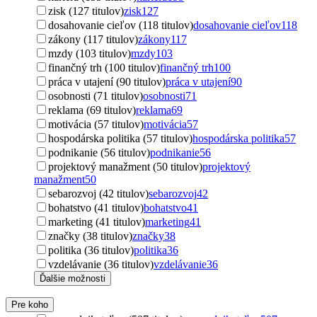
zisk (127 titulov)
zisk
127
dosahovanie cieľov (118 titulov)
dosahovanie cieľov
118
zákony (117 titulov)
zákony
117
mzdy (103 titulov)
mzdy
103
finančný trh (100 titulov)
finančný trh
100
práca v utajení (90 titulov)
práca v utajení
90
osobnosti (71 titulov)
osobnosti
71
reklama (69 titulov)
reklama
69
motivácia (57 titulov)
motivácia
57
hospodárska politika (57 titulov)
hospodárska politika
57
podnikanie (56 titulov)
podnikanie
56
projektový manažment (50 titulov)
projektový
manažment
50
sebarozvoj (42 titulov)
sebarozvoj
42
bohatstvo (41 titulov)
bohatstvo
41
marketing (41 titulov)
marketing
41
značky (38 titulov)
značky
38
politika (36 titulov)
politika
36
vzdelávanie (36 titulov)
vzdelávanie
36
Ďalšie možnosti
Pre koho