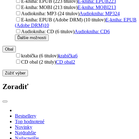
E-kniha: EPUB (223 titulov)
E-kniha: EPUB
223
E-kniha: MOBI (213 titulov)
E-kniha: MOBI
213
Audiokniha: MP3 (24 titulov)
Audiokniha: MP3
24
E-kniha: EPUB (Adobe DRM) (10 titulov)
E-kniha: EPUB
(Adobe DRM)
10
Audiokniha: CD (6 titulov)
Audiokniha: CD
6
Ďalšie možnosti
Obal
krabička (6 titulov)
krabička
6
CD obal (2 tituly)
CD obal
2
Zúžiť výber
Zoradiť
Bestsellery
Top hodnotené
Novinky
Najdrahšie
Najlacnejšie