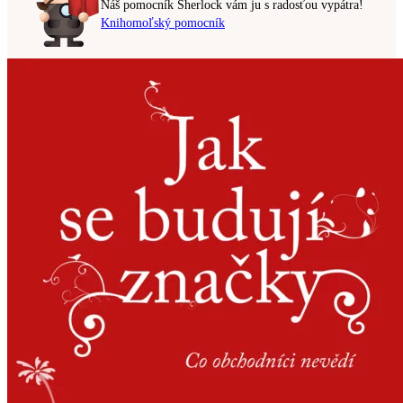
Náš pomocník Sherlock vám ju s radosťou vypátra!
Knihomoľský pomocník