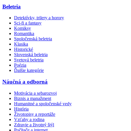
Beletria
Detektívky, trilery a horory
Sci-fi a fantasy
Komiksy
Romantika
Spoločenská beletria
Klasika
Historické
Slovenská beletria
Svetová beletria
Poézia
Ďalšie kategórie
Náučná a odborná
Motivácia a sebarozvoj
Biznis a manažment
Humanitné a spoločenské vedy
História
Životopisy a reportáže
Vzťahy a rodina
Zdravie a životný štýl
Počítače a internet