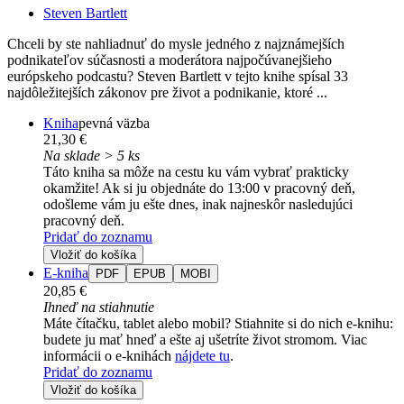
Steven Bartlett
Chceli by ste nahliadnuť do mysle jedného z najznámejších
podnikateľov súčasnosti a moderátora najpočúvanejšieho
európskeho podcastu? Steven Bartlett v tejto knihe spísal 33
najdôležitejších zákonov pre život a podnikanie, ktoré ...
Kniha
pevná väzba
21,30 €
Na sklade > 5 ks
Táto kniha sa môže na cestu ku vám vybrať prakticky
okamžite! Ak si ju objednáte do 13:00 v pracovný deň,
odošleme vám ju ešte dnes, inak najneskôr nasledujúci
pracovný deň.
Pridať do zoznamu
Vložiť do košíka
E-kniha
PDF
EPUB
MOBI
20,85 €
Ihneď na stiahnutie
Máte čítačku, tablet alebo mobil? Stiahnite si do nich e-knihu:
budete ju mať hneď a ešte aj ušetríte život stromom. Viac
informácii o e-knihách
nájdete tu
.
Pridať do zoznamu
Vložiť do košíka