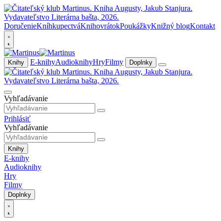
Doručenie
Kníhkupectvá
Knihovrátok
Poukážky
Knižný blog
Kontakt
E-knihy
Audioknihy
Hry
Filmy
Knihy
Doplnky
Vyhľadávanie
Prihlásiť
Vyhľadávanie
Knihy
E-knihy
Audioknihy
Hry
Filmy
Doplnky