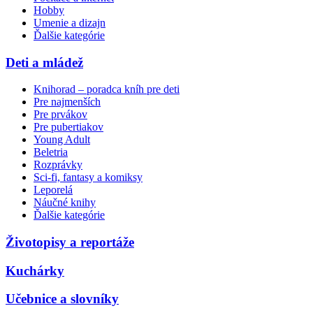
Hobby
Umenie a dizajn
Ďalšie kategórie
Deti a mládež
Knihorad – poradca kníh pre deti
Pre najmenších
Pre prvákov
Pre pubertiakov
Young Adult
Beletria
Rozprávky
Sci-fi, fantasy a komiksy
Leporelá
Náučné knihy
Ďalšie kategórie
Životopisy a reportáže
Kuchárky
Učebnice a slovníky