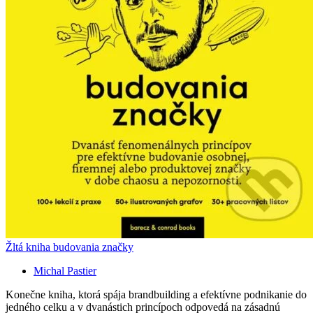
Žltá kniha budovania značky
Michal Pastier
Konečne kniha, ktorá spája brandbuilding a efektívne podnikanie do
jedného celku a v dvanástich princípoch odpovedá na zásadnú