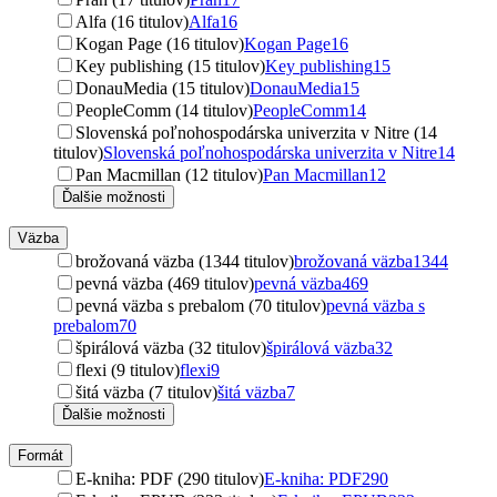
Alfa (16 titulov)
Alfa
16
Kogan Page (16 titulov)
Kogan Page
16
Key publishing (15 titulov)
Key publishing
15
DonauMedia (15 titulov)
DonauMedia
15
PeopleComm (14 titulov)
PeopleComm
14
Slovenská poľnohospodárska univerzita v Nitre (14
titulov)
Slovenská poľnohospodárska univerzita v Nitre
14
Pan Macmillan (12 titulov)
Pan Macmillan
12
Ďalšie možnosti
Väzba
brožovaná väzba (1344 titulov)
brožovaná väzba
1344
pevná väzba (469 titulov)
pevná väzba
469
pevná väzba s prebalom (70 titulov)
pevná väzba s
prebalom
70
špirálová väzba (32 titulov)
špirálová väzba
32
flexi (9 titulov)
flexi
9
šitá väzba (7 titulov)
šitá väzba
7
Ďalšie možnosti
Formát
E-kniha: PDF (290 titulov)
E-kniha: PDF
290