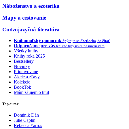
Náboženstvo a ezoterika
Mapy a cestovanie
Cudzojazyčná literatúra
Knihomoľský pomocník
Spýtajte sa Sherlocka, čo čítať
Odporúčame pre vás
Knižné tipy ušité na mieru vám
Všetky knihy
Knihy roka 2025
Bestsellery
Novinky
Pripravované
Akcie a zľavy
Kolekcie
BookTok
Mám záujem o titul
Top autori
Dominik Dán
Julie Caplin
Rebecca Yarros