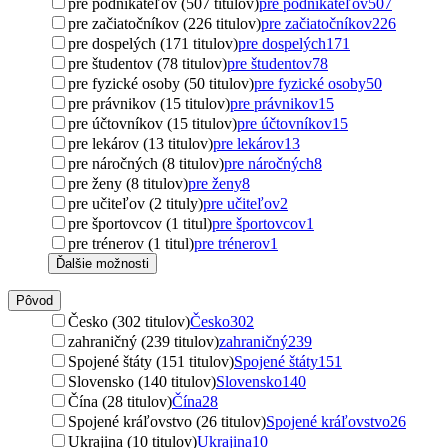
pre podnikateľov (507 titulov)
pre podnikateľov
507
pre začiatočníkov (226 titulov)
pre začiatočníkov
226
pre dospelých (171 titulov)
pre dospelých
171
pre študentov (78 titulov)
pre študentov
78
pre fyzické osoby (50 titulov)
pre fyzické osoby
50
pre právnikov (15 titulov)
pre právnikov
15
pre účtovníkov (15 titulov)
pre účtovníkov
15
pre lekárov (13 titulov)
pre lekárov
13
pre náročných (8 titulov)
pre náročných
8
pre ženy (8 titulov)
pre ženy
8
pre učiteľov (2 tituly)
pre učiteľov
2
pre športovcov (1 titul)
pre športovcov
1
pre trénerov (1 titul)
pre trénerov
1
Ďalšie možnosti
Pôvod
Česko (302 titulov)
Česko
302
zahraničný (239 titulov)
zahraničný
239
Spojené štáty (151 titulov)
Spojené štáty
151
Slovensko (140 titulov)
Slovensko
140
Čína (28 titulov)
Čína
28
Spojené kráľovstvo (26 titulov)
Spojené kráľovstvo
26
Ukrajina (10 titulov)
Ukrajina
10