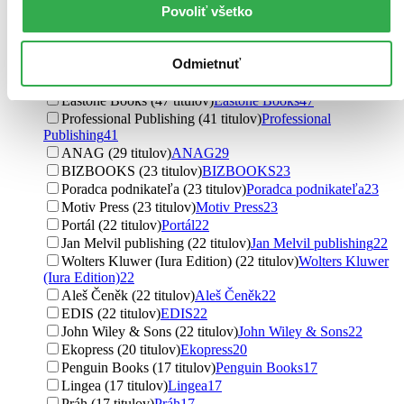
Wolters Kluwer ČR (111 titulov)
Wolters Kluwer ČR
111
Povoliť všetko
Computer Press (94 titulov)
Computer Press
94
Wolters Kluwer (85 titulov)
Wolters Kluwer
85
Odmietnuť
C. H. Beck (51 titulov)
C. H. Beck
51
Pragma (47 titulov)
Pragma
47
Eastone Books (47 titulov)
Eastone Books
47
Professional Publishing (41 titulov)
Professional
Publishing
41
ANAG (29 titulov)
ANAG
29
BIZBOOKS (23 titulov)
BIZBOOKS
23
Poradca podnikateľa (23 titulov)
Poradca podnikateľa
23
Motiv Press (23 titulov)
Motiv Press
23
Portál (22 titulov)
Portál
22
Jan Melvil publishing (22 titulov)
Jan Melvil publishing
22
Wolters Kluwer (Iura Edition) (22 titulov)
Wolters Kluwer
(Iura Edition)
22
Aleš Čeněk (22 titulov)
Aleš Čeněk
22
EDIS (22 titulov)
EDIS
22
John Wiley & Sons (22 titulov)
John Wiley & Sons
22
Ekopress (20 titulov)
Ekopress
20
Penguin Books (17 titulov)
Penguin Books
17
Lingea (17 titulov)
Lingea
17
Práh (17 titulov)
Práh
17