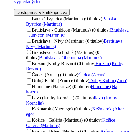
vypredaných)
Dostupnosť v kníhkupectve
Banská Bystrica (Martinus) (0 titulov)
Banská
Bystrica (Martinus)
Bratislava - Cubicon (Martinus) (0 titulov)
Bratislava
- Cubicon (Martinus)
Bratislava - Nivy (Martinus) (0 titulov)
Bratislava -
Nivy (Martinus)
Bratislava - Obchodná (Martinus) (0
titulov)
Bratislava - Obchodná (Martinus)
Brezno (Knihy Brezno) (0 titulov)
Brezno (Knihy
Brezno)
Čadca (Arcus) (0 titulov)
Čadca (Arcus)
Dolný Kubín (Zrno) (0 titulov)
Dolný Kubín (Zrno)
Humenné (Na korze) (0 titulov)
Humenné (Na
korze)
Ilava (Knihy Kornélia) (0 titulov)
Ilava (Knihy
Kornélia)
Kežmarok (Alter ego) (0 titulov)
Kežmarok (Alter
ego)
Košice - Galéria (Martinus) (0 titulov)
Košice -
Galéria (Martinus)
Košice - Urban (Martinus) (0 titulov)
Košice - Urban