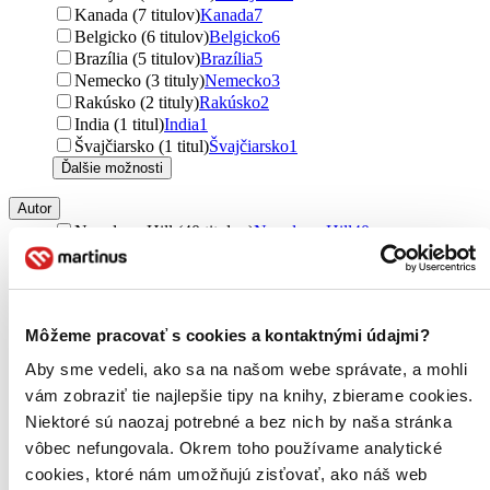
Kanada (7 titulov)
Kanada
7
Belgicko (6 titulov)
Belgicko
6
Brazília (5 titulov)
Brazília
5
Nemecko (3 tituly)
Nemecko
3
Rakúsko (2 tituly)
Rakúsko
2
India (1 titul)
India
1
Švajčiarsko (1 titul)
Švajčiarsko
1
Ďalšie možnosti
Autor
Napoleon Hill (40 titulov)
Napoleon Hill
40
Sun-c' (28 titulov)
Sun-c'
28
František Hroník (26 titulov)
František Hroník
26
Jan Urban (25 titulov)
Jan Urban
25
Jiří Plamínek (18 titulov)
Jiří Plamínek
18
Môžeme pracovať s cookies a kontaktnými údajmi?
František Bělohlávek (16 titulov)
František Bělohlávek
16
Michael Armstrong (15 titulov)
Michael Armstrong
15
Aby sme vedeli, ako sa na našom webe správate, a mohli
Josef Koubek (14 titulov)
Josef Koubek
14
vám zobraziť tie najlepšie tipy na knihy, zbierame cookies.
Petra Růčková (14 titulov)
Petra Růčková
14
Niektoré sú naozaj potrebné a bez nich by naša stránka
Seth Godin (14 titulov)
Seth Godin
14
vôbec nefungovala. Okrem toho používame analytické
Jiří Dušek (13 titulov)
Jiří Dušek
13
Alexej Sato (12 titulov)
Alexej Sato
12
cookies, ktoré nám umožňujú zisťovať, ako náš web