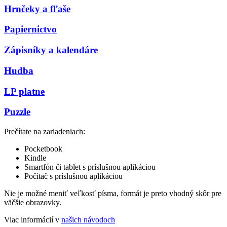
Hrnčeky a fľaše
Papiernictvo
Zápisníky a kalendáre
Hudba
LP platne
Puzzle
Prečítate na zariadeniach:
Pocketbook
Kindle
Smartfón či tablet s príslušnou aplikáciou
Počítač s príslušnou aplikáciou
Nie je možné meniť veľkosť písma, formát je preto vhodný skôr pre
väčšie obrazovky.
Viac informácií v
našich návodoch