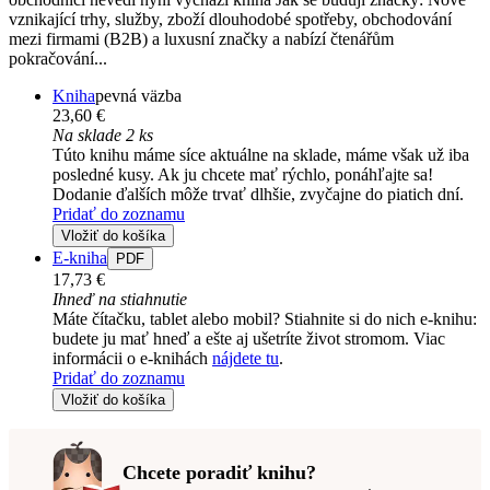
vznikající trhy, služby, zboží dlouhodobé spotřeby, obchodování
mezi firmami (B2B) a luxusní značky a nabízí čtenářům
pokračování...
Kniha
pevná väzba
23,60 €
Na sklade 2 ks
Túto knihu máme síce aktuálne na sklade, máme však už iba
posledné kusy. Ak ju chcete mať rýchlo, ponáhľajte sa!
Dodanie ďalších môže trvať dlhšie, zvyčajne do piatich dní.
Pridať do zoznamu
Vložiť do košíka
E-kniha
PDF
17,73 €
Ihneď na stiahnutie
Máte čítačku, tablet alebo mobil? Stiahnite si do nich e-knihu:
budete ju mať hneď a ešte aj ušetríte život stromom. Viac
informácii o e-knihách
nájdete tu
.
Pridať do zoznamu
Vložiť do košíka
Chcete poradiť knihu?