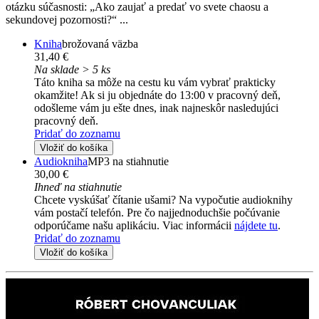
otázku súčasnosti: „Ako zaujať a predať vo svete chaosu a
sekundovej pozornosti?“ ...
Kniha
brožovaná väzba
31,40 €
Na sklade > 5 ks
Táto kniha sa môže na cestu ku vám vybrať prakticky
okamžite! Ak si ju objednáte do 13:00 v pracovný deň,
odošleme vám ju ešte dnes, inak najneskôr nasledujúci
pracovný deň.
Pridať do zoznamu
Vložiť do košíka
Audiokniha
MP3 na stiahnutie
30,00 €
Ihneď na stiahnutie
Chcete vyskúšať čítanie ušami? Na vypočutie audioknihy
vám postačí telefón. Pre čo najjednoduchšie počúvanie
odporúčame našu aplikáciu. Viac informácii
nájdete tu
.
Pridať do zoznamu
Vložiť do košíka