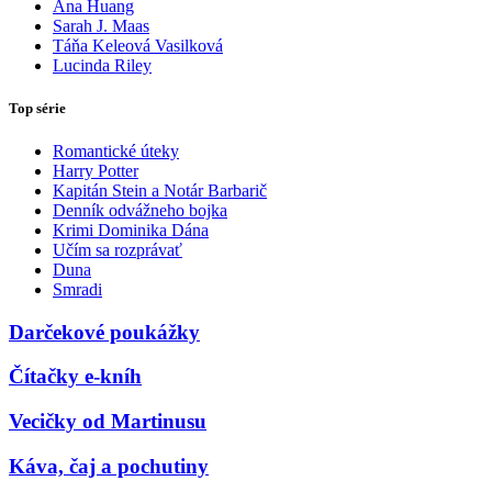
Ana Huang
Sarah J. Maas
Táňa Keleová Vasilková
Lucinda Riley
Top série
Romantické úteky
Harry Potter
Kapitán Stein a Notár Barbarič
Denník odvážneho bojka
Krimi Dominika Dána
Učím sa rozprávať
Duna
Smradi
Darčekové poukážky
Čítačky e-kníh
Vecičky od Martinusu
Káva, čaj a pochutiny