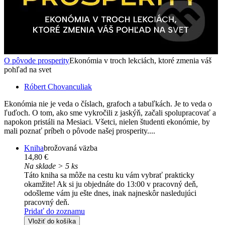
O pôvode prosperity
Ekonómia v troch lekciách, ktoré zmenia váš
pohľad na svet
Róbert Chovanculiak
Ekonómia nie je veda o číslach, grafoch a tabuľkách. Je to veda o
ľuďoch. O tom, ako sme vykročili z jaskýň, začali spolupracovať a
napokon pristáli na Mesiaci. Všetci, nielen študenti ekonómie, by
mali poznať príbeh o pôvode našej prosperity....
Kniha
brožovaná väzba
14,80 €
Na sklade > 5 ks
Táto kniha sa môže na cestu ku vám vybrať prakticky
okamžite! Ak si ju objednáte do 13:00 v pracovný deň,
odošleme vám ju ešte dnes, inak najneskôr nasledujúci
pracovný deň.
Pridať do zoznamu
Vložiť do košíka