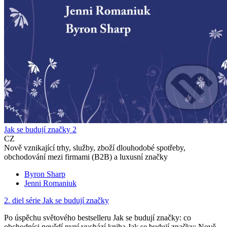
Jak se budují značky 2
CZ
Nově vznikající trhy, služby, zboží dlouhodobé spotřeby,
obchodování mezi firmami (B2B) a luxusní značky
Byron Sharp
Jenni Romaniuk
2. diel série
Jak se budují značky
Po úspěchu světového bestselleru Jak se budují značky: co
obchodníci nevědí nyní vychází kniha Jak se budují značky: Nově