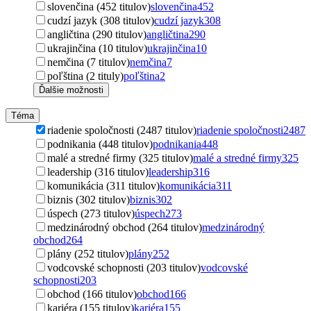
slovenčina (452 titulov)
slovenčina
452
cudzí jazyk (308 titulov)
cudzí jazyk
308
angličtina (290 titulov)
angličtina
290
ukrajinčina (10 titulov)
ukrajinčina
10
nemčina (7 titulov)
nemčina
7
poľština (2 tituly)
poľština
2
Ďalšie možnosti
Téma
riadenie spoločnosti (2487 titulov)
riadenie spoločnosti
2487
podnikania (448 titulov)
podnikania
448
malé a stredné firmy (325 titulov)
malé a stredné firmy
325
leadership (316 titulov)
leadership
316
komunikácia (311 titulov)
komunikácia
311
biznis (302 titulov)
biznis
302
úspech (273 titulov)
úspech
273
medzinárodný obchod (264 titulov)
medzinárodný
obchod
264
plány (252 titulov)
plány
252
vodcovské schopnosti (203 titulov)
vodcovské
schopnosti
203
obchod (166 titulov)
obchod
166
kariéra (155 titulov)
kariéra
155