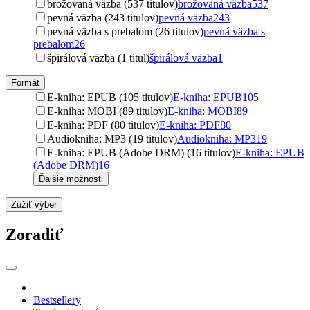
brožovaná väzba (537 titulov)
brožovaná väzba
537
pevná väzba (243 titulov)
pevná väzba
243
pevná väzba s prebalom (26 titulov)
pevná väzba s
prebalom
26
špirálová väzba (1 titul)
špirálová väzba
1
Formát
E-kniha: EPUB (105 titulov)
E-kniha: EPUB
105
E-kniha: MOBI (89 titulov)
E-kniha: MOBI
89
E-kniha: PDF (80 titulov)
E-kniha: PDF
80
Audiokniha: MP3 (19 titulov)
Audiokniha: MP3
19
E-kniha: EPUB (Adobe DRM) (16 titulov)
E-kniha: EPUB
(Adobe DRM)
16
Ďalšie možnosti
Zúžiť výber
Zoradiť
Bestsellery