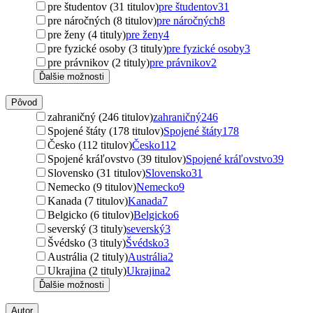
pre študentov (31 titulov)
pre študentov
31
pre náročných (8 titulov)
pre náročných
8
pre ženy (4 tituly)
pre ženy
4
pre fyzické osoby (3 tituly)
pre fyzické osoby
3
pre právnikov (2 tituly)
pre právnikov
2
Ďalšie možnosti
Pôvod
zahraničný (246 titulov)
zahraničný
246
Spojené štáty (178 titulov)
Spojené štáty
178
Česko (112 titulov)
Česko
112
Spojené kráľovstvo (39 titulov)
Spojené kráľovstvo
39
Slovensko (31 titulov)
Slovensko
31
Nemecko (9 titulov)
Nemecko
9
Kanada (7 titulov)
Kanada
7
Belgicko (6 titulov)
Belgicko
6
severský (3 tituly)
severský
3
Švédsko (3 tituly)
Švédsko
3
Austrália (2 tituly)
Austrália
2
Ukrajina (2 tituly)
Ukrajina
2
Ďalšie možnosti
Autor