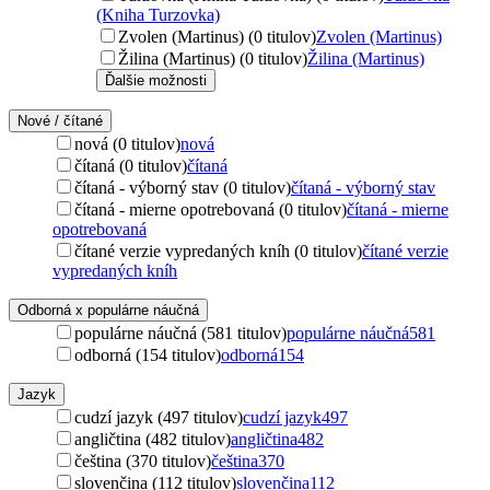
(Kniha Turzovka)
Zvolen (Martinus) (0 titulov)
Zvolen (Martinus)
Žilina (Martinus) (0 titulov)
Žilina (Martinus)
Ďalšie možnosti
Nové / čítané
nová (0 titulov)
nová
čítaná (0 titulov)
čítaná
čítaná - výborný stav (0 titulov)
čítaná - výborný stav
čítaná - mierne opotrebovaná (0 titulov)
čítaná - mierne
opotrebovaná
čítané verzie vypredaných kníh (0 titulov)
čítané verzie
vypredaných kníh
Odborná x populárne náučná
populárne náučná (581 titulov)
populárne náučná
581
odborná (154 titulov)
odborná
154
Jazyk
cudzí jazyk (497 titulov)
cudzí jazyk
497
angličtina (482 titulov)
angličtina
482
čeština (370 titulov)
čeština
370
slovenčina (112 titulov)
slovenčina
112