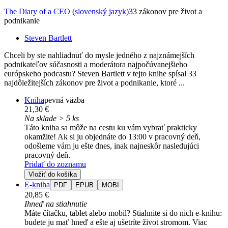
The Diary of a CEO (slovenský jazyk)
33 zákonov pre život a
podnikanie
Steven Bartlett
Chceli by ste nahliadnuť do mysle jedného z najznámejších
podnikateľov súčasnosti a moderátora najpočúvanejšieho
európskeho podcastu? Steven Bartlett v tejto knihe spísal 33
najdôležitejších zákonov pre život a podnikanie, ktoré ...
Kniha
pevná väzba
21,30 €
Na sklade > 5 ks
Táto kniha sa môže na cestu ku vám vybrať prakticky
okamžite! Ak si ju objednáte do 13:00 v pracovný deň,
odošleme vám ju ešte dnes, inak najneskôr nasledujúci
pracovný deň.
Pridať do zoznamu
Vložiť do košíka
E-kniha
PDF
EPUB
MOBI
20,85 €
Ihneď na stiahnutie
Máte čítačku, tablet alebo mobil? Stiahnite si do nich e-knihu:
budete ju mať hneď a ešte aj ušetríte život stromom. Viac