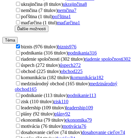
ukrajinčina (8 titulov)
ukrajinčina
8
nemčina (7 titulov)
nemčina
7
poľština (1 titul)
poľština
1
maďarčina (1 titul)
maďarčina
1
Ďalšie možnosti
Téma
biznis (976 titulov)
biznis
976
podnikania (316 titulov)
podnikania
316
riadenie spoločnosti (302 titulov)
riadenie spoločnosti
302
úspech (272 titulov)
úspech
272
obchod (225 titulov)
obchod
225
komunikácia (182 titulov)
komunikácia
182
medzinárodný obchod (165 titulov)
medzinárodný
obchod
165
podnikanie (113 titulov)
podnikanie
113
zisk (110 titulov)
zisk
110
leadership (109 titulov)
leadership
109
plány (92 titulov)
plány
92
ekonomika (79 titulov)
ekonomika
79
motivácia (76 titulov)
motivácia
76
dosahovanie cieľov (74 titulov)
dosahovanie cieľov
74