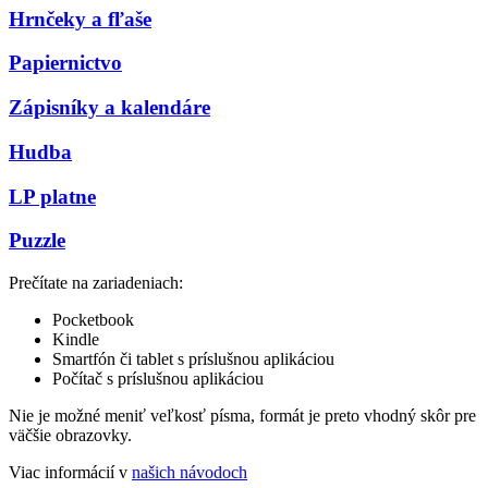
Hrnčeky a fľaše
Papiernictvo
Zápisníky a kalendáre
Hudba
LP platne
Puzzle
Prečítate na zariadeniach:
Pocketbook
Kindle
Smartfón či tablet s príslušnou aplikáciou
Počítač s príslušnou aplikáciou
Nie je možné meniť veľkosť písma, formát je preto vhodný skôr pre
väčšie obrazovky.
Viac informácií v
našich návodoch