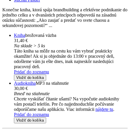
Konečne kniha, ktorá spája brandbuilding a efektívne podnikanie do
jedného celku a v dvanástich princípoch odpovedá na zásadnú
otázku súčasnosti: „Ako zaujať a predať vo svete chaosu a
sekundovej pozornosti?“ ...
Kniha
brožovaná väzba
31,40 €
Na sklade > 5 ks
Táto kniha sa môže na cestu ku vám vybrať prakticky
okamžite! Ak si ju objednáte do 13:00 v pracovný deň,
odošleme vám ju ešte dnes, inak najneskôr nasledujúci
pracovný deň.
Pridať do zoznamu
Vložiť do košíka
Audiokniha
MP3 na stiahnutie
30,00 €
Ihneď na stiahnutie
Chcete vyskúšať čítanie ušami? Na vypočutie audioknihy
vám postačí telefón. Pre čo najjednoduchšie počúvanie
odporúčame našu aplikáciu. Viac informácii
nájdete tu
.
Pridať do zoznamu
Vložiť do košíka