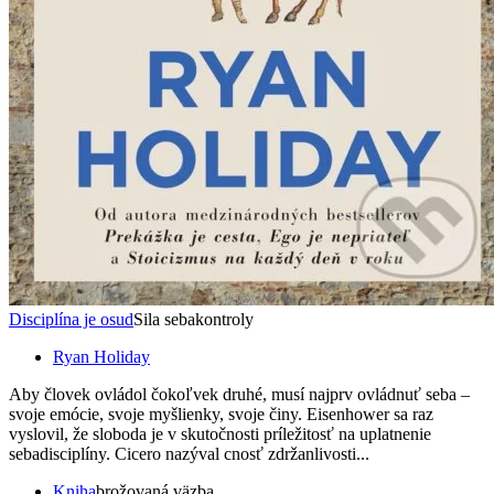
Disciplína je osud
Sila sebakontroly
Ryan Holiday
Aby človek ovládol čokoľvek druhé, musí najprv ovládnuť seba –
svoje emócie, svoje myšlienky, svoje činy. Eisenhower sa raz
vyslovil, že sloboda je v skutočnosti príležitosť na uplatnenie
sebadisciplíny. Cicero nazýval cnosť zdržanlivosti...
Kniha
brožovaná väzba