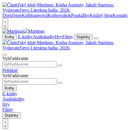
Doručenie
Kníhkupectvá
Knihovrátok
Poukážky
Knižný blog
Kontakt
E-knihy
Audioknihy
Hry
Filmy
Knihy
Doplnky
Vyhľadávanie
Prihlásiť
Vyhľadávanie
Knihy
E-knihy
Audioknihy
Hry
Filmy
Doplnky