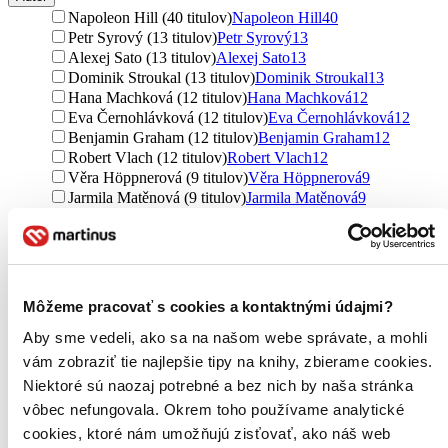
Napoleon Hill (40 titulov)
Napoleon Hill
40
Petr Syrový (13 titulov)
Petr Syrový
13
Alexej Sato (13 titulov)
Alexej Sato
13
Dominik Stroukal (13 titulov)
Dominik Stroukal
13
Hana Machková (12 titulov)
Hana Machková
12
Eva Černohlávková (12 titulov)
Eva Černohlávková
12
Benjamin Graham (12 titulov)
Benjamin Graham
12
Robert Vlach (12 titulov)
Robert Vlach
12
Věra Höppnerová (9 titulov)
Věra Höppnerová
9
Jarmila Matěnová (9 titulov)
Jarmila Matěnová
9
Zuzana Gelnarová (9 titulov)
Zuzana Gelnarová
9
Ross Brawn (9 titulov)
Ross Brawn
9
Reed Hastings (9 titulov)
Reed Hastings
9
Bill Gates (8 titulov)
Bill Gates
8
Jan Skalický (8 titulov)
Jan Skalický
8
Môžeme pracovať s cookies a kontaktnými údajmi?
Eliot Brown (7 titulov)
Eliot Brown
7
Simon Sinek (7 titulov)
Simon Sinek
7
Aby sme vedeli, ako sa na našom webe správate, a mohli
Jason Zweig (7 titulov)
Jason Zweig
7
vám zobraziť tie najlepšie tipy na knihy, zbierame cookies.
Steven Bartlett (7 titulov)
Steven Bartlett
7
Niektoré sú naozaj potrebné a bez nich by naša stránka
Adam Parr (7 titulov)
Adam Parr
7
vôbec nefungovala. Okrem toho používame analytické
Will Guidara (6 titulov)
Will Guidara
6
cookies, ktoré nám umožňujú zisťovať, ako náš web
Ryan Holiday (6 titulov)
Ryan Holiday
6