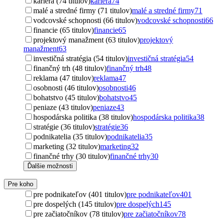
kariéra (74 titulov)
kariéra
74
malé a stredné firmy (71 titulov)
malé a stredné firmy
71
vodcovské schopnosti (66 titulov)
vodcovské schopnosti
66
financie (65 titulov)
financie
65
projektový manažment (63 titulov)
projektový
manažment
63
investičná stratégia (54 titulov)
investičná stratégia
54
finančný trh (48 titulov)
finančný trh
48
reklama (47 titulov)
reklama
47
osobnosti (46 titulov)
osobnosti
46
bohatstvo (45 titulov)
bohatstvo
45
peniaze (43 titulov)
peniaze
43
hospodárska politika (38 titulov)
hospodárska politika
38
stratégie (36 titulov)
stratégie
36
podnikatelia (35 titulov)
podnikatelia
35
marketing (32 titulov)
marketing
32
finančné trhy (30 titulov)
finančné trhy
30
Ďalšie možnosti
Pre koho
pre podnikateľov (401 titulov)
pre podnikateľov
401
pre dospelých (145 titulov)
pre dospelých
145
pre začiatočníkov (78 titulov)
pre začiatočníkov
78