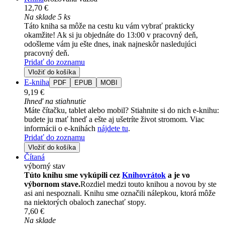
12,70 €
Na sklade 5 ks
Táto kniha sa môže na cestu ku vám vybrať prakticky
okamžite! Ak si ju objednáte do 13:00 v pracovný deň,
odošleme vám ju ešte dnes, inak najneskôr nasledujúci
pracovný deň.
Pridať do zoznamu
Vložiť do košíka
E-kniha
PDF
EPUB
MOBI
9,19 €
Ihneď na stiahnutie
Máte čítačku, tablet alebo mobil? Stiahnite si do nich e-knihu:
budete ju mať hneď a ešte aj ušetríte život stromom. Viac
informácii o e-knihách
nájdete tu
.
Pridať do zoznamu
Vložiť do košíka
Čítaná
výborný stav
Túto knihu sme vykúpili cez
Knihovrátok
a je vo
výbornom stave.
Rozdiel medzi touto knihou a novou by ste
asi ani nespoznali. Knihu sme označili nálepkou, ktorá môže
na niektorých obaloch zanechať stopy.
7,60 €
Na sklade