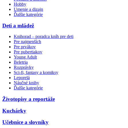
Hobby
Umenie a dizajn
Ďalšie kategórie
Deti a mládež
Knihorad – poradca kníh pre deti
Pre najmenších
Pre prvákov
Pre pubertiakov
Young Adult
Beletria
Rozprávky
Sci-fi, fantasy a komiksy
Leporelá
Náučné knihy
Ďalšie kategórie
Životopisy a reportáže
Kuchárky
Učebnice a slovníky