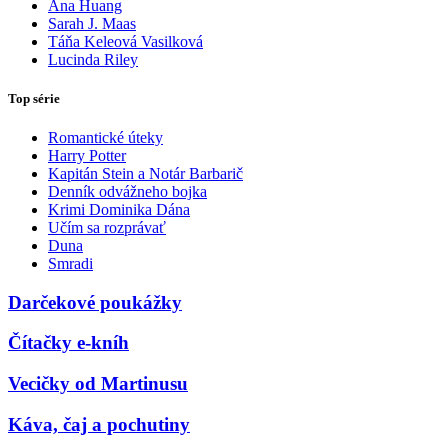
Ana Huang
Sarah J. Maas
Táňa Keleová Vasilková
Lucinda Riley
Top série
Romantické úteky
Harry Potter
Kapitán Stein a Notár Barbarič
Denník odvážneho bojka
Krimi Dominika Dána
Učím sa rozprávať
Duna
Smradi
Darčekové poukážky
Čítačky e-kníh
Vecičky od Martinusu
Káva, čaj a pochutiny