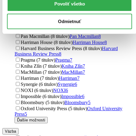
Povoliť všetko
Práh (10 titulov)
Práh
10
Cornerstone (10 titulov)
Cornerstone
10
Aleš Čeněk (9 titulov)
Aleš Čeněk
9
Odmietnuť
Management Press (8 titulov)
Management Press
8
Hodder and Stoughton (8 titulov)
Hodder and Stoughton
8
Pan Macmillan (8 titulov)
Pan Macmillan
8
Harriman House (8 titulov)
Harriman House
8
Harvard Business Review Press (8 titulov)
Harvard
Business Review Press
8
Pragma (7 titulov)
Pragma
7
Kniha Zlín (7 titulov)
Kniha Zlín
7
MacMillan (7 titulov)
MacMillan
7
Harriman (7 titulov)
Harriman
7
Synergie (6 titulov)
Synergie
6
NOXI (6 titulov)
NOXI
6
Impossible (6 titulov)
Impossible
6
Bloomsbury (5 titulov)
Bloomsbury
5
Oxford University Press (5 titulov)
Oxford University
Press
5
Ďalšie možnosti
Väzba