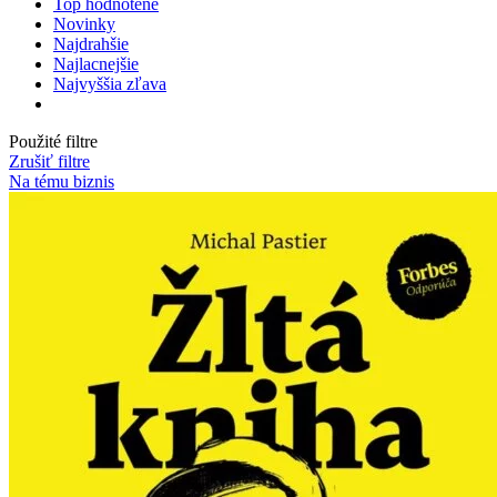
Top hodnotené
Novinky
Najdrahšie
Najlacnejšie
Najvyššia zľava
Použité filtre
Zrušiť filtre
Na tému biznis