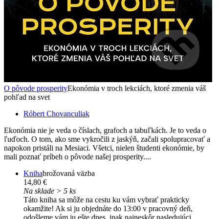
O pôvode prosperity
Ekonómia v troch lekciách, ktoré zmenia váš
pohľad na svet
Róbert Chovanculiak
Ekonómia nie je veda o číslach, grafoch a tabuľkách. Je to veda o
ľuďoch. O tom, ako sme vykročili z jaskýň, začali spolupracovať a
napokon pristáli na Mesiaci. Všetci, nielen študenti ekonómie, by
mali poznať príbeh o pôvode našej prosperity....
Kniha
brožovaná väzba
14,80 €
Na sklade > 5 ks
Táto kniha sa môže na cestu ku vám vybrať prakticky
okamžite! Ak si ju objednáte do 13:00 v pracovný deň,
odošleme vám ju ešte dnes, inak najneskôr nasledujúci