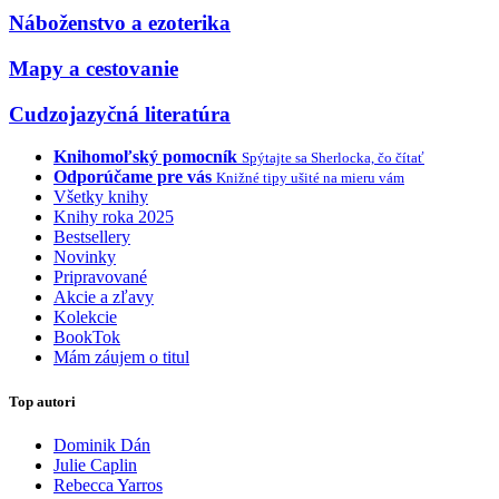
Náboženstvo a ezoterika
Mapy a cestovanie
Cudzojazyčná literatúra
Knihomoľský pomocník
Spýtajte sa Sherlocka, čo čítať
Odporúčame pre vás
Knižné tipy ušité na mieru vám
Všetky knihy
Knihy roka 2025
Bestsellery
Novinky
Pripravované
Akcie a zľavy
Kolekcie
BookTok
Mám záujem o titul
Top autori
Dominik Dán
Julie Caplin
Rebecca Yarros