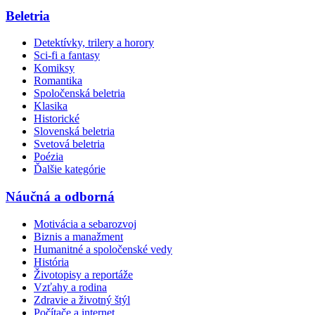
Beletria
Detektívky, trilery a horory
Sci-fi a fantasy
Komiksy
Romantika
Spoločenská beletria
Klasika
Historické
Slovenská beletria
Svetová beletria
Poézia
Ďalšie kategórie
Náučná a odborná
Motivácia a sebarozvoj
Biznis a manažment
Humanitné a spoločenské vedy
História
Životopisy a reportáže
Vzťahy a rodina
Zdravie a životný štýl
Počítače a internet