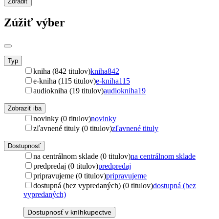
Zoradiť
Zúžiť výber
Typ
kniha (842 titulov)
kniha
842
e-kniha (115 titulov)
e-kniha
115
audiokniha (19 titulov)
audiokniha
19
Zobraziť iba
novinky (0 titulov)
novinky
zľavnené tituly (0 titulov)
zľavnené tituly
Dostupnosť
na centrálnom sklade (0 titulov)
na centrálnom sklade
predpredaj (0 titulov)
predpredaj
pripravujeme (0 titulov)
pripravujeme
dostupná (bez vypredaných) (0 titulov)
dostupná (bez
vypredaných)
Dostupnosť v kníhkupectve