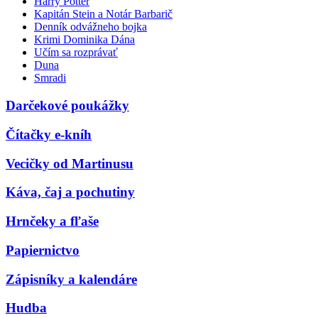
Harry Potter
Kapitán Stein a Notár Barbarič
Denník odvážneho bojka
Krimi Dominika Dána
Učím sa rozprávať
Duna
Smradi
Darčekové poukážky
Čítačky e-kníh
Vecičky od Martinusu
Káva, čaj a pochutiny
Hrnčeky a fľaše
Papiernictvo
Zápisníky a kalendáre
Hudba