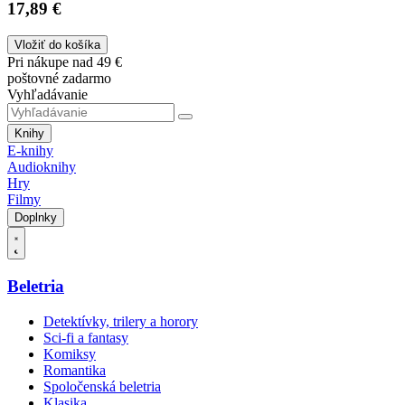
17,89 €
Vložiť do košíka
Pri nákupe nad 49 €
poštovné zadarmo
Vyhľadávanie
Knihy
E-knihy
Audioknihy
Hry
Filmy
Doplnky
Beletria
Detektívky, trilery a horory
Sci-fi a fantasy
Komiksy
Romantika
Spoločenská beletria
Klasika