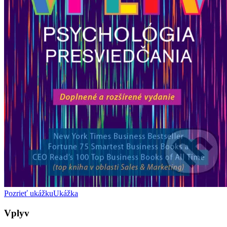
Pozrieť ukážku
Ukážka
Vplyv