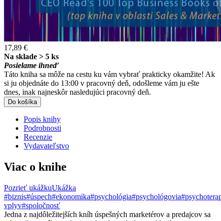
17,89 €
Na sklade > 5 ks
Posielame ihneď
Táto kniha sa môže na cestu ku vám vybrať prakticky okamžite! Ak
si ju objednáte do 13:00 v pracovný deň, odošleme vám ju ešte
dnes, inak najneskôr nasledujúci pracovný deň.
Do košíka
Popis knihy
Podrobnosti
Recenzie
Vydavateľstvo
Viac o knihe
Pozrieť ukážku
Ukážka
#biznis
#úspech
#ekonomika
#psychológia
#psychológovia
#psychotera
vplyv
#spoločnosť
Jedna z najdôležitejších kníh úspešných marketérov a predajcov sa