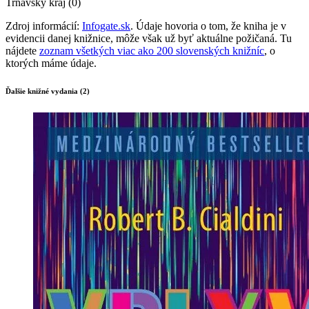
Trnavský kraj (0)
Zdroj informácií:
Infogate.sk
. Údaje hovoria o tom, že kniha je v
evidencii danej knižnice, môže však už byť aktuálne požičaná. Tu
nájdete
zoznam všetkých viac ako 200 slovenských knižníc
, o
ktorých máme údaje.
Ďalšie knižné vydania (2)