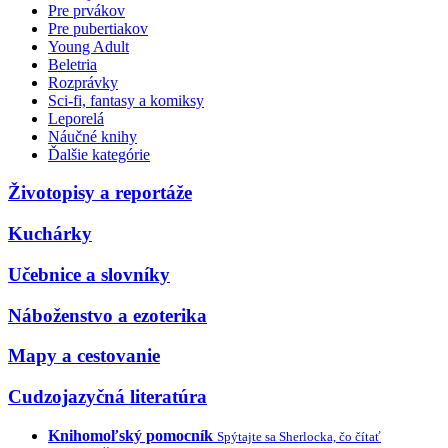
Pre prvákov
Pre pubertiakov
Young Adult
Beletria
Rozprávky
Sci-fi, fantasy a komiksy
Leporelá
Náučné knihy
Ďalšie kategórie
Životopisy a reportáže
Kuchárky
Učebnice a slovníky
Náboženstvo a ezoterika
Mapy a cestovanie
Cudzojazyčná literatúra
Knihomoľský pomocník
Spýtajte sa Sherlocka, čo čítať