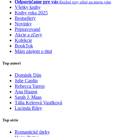
Odporúčame pre vás
Knižné tipy ušité na mieru vám
Všetky knihy
Knihy roka 2025
Bestsellery
Novinky
Pripravované
Akcie a zľavy
Kolekcie
BookTok
Mám záujem o titul
Top autori
Dominik Dán
Julie Caplin
Rebecca Yarros
Ana Huang
Sarah J. Maas
Táňa Keleová Vasilková
Lucinda Riley
Top série
Romantické úteky