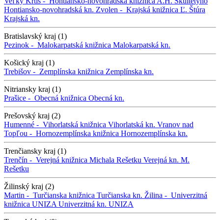
Veľký Krtíš -
Hontiansko-novohradská knižnica A.H. Škultétyho
Hontiansko-novohradská kn.
Zvolen -
Krajská knižnica Ľ. Štúra
Krajská kn.
Bratislavský kraj (1)
Pezinok -
Malokarpatská knižnica
Malokarpatská kn.
Košický kraj (1)
Trebišov -
Zemplínska knižnica
Zemplínska kn.
Nitriansky kraj (1)
Prašice -
Obecná knižnica
Obecná kn.
Prešovský kraj (2)
Humenné -
Vihorlatská knižnica
Vihorlatská kn.
Vranov nad
Topľou -
Hornozemplínska knižnica
Hornozemplínska kn.
Trenčiansky kraj (1)
Trenčín -
Verejná knižnica Michala Rešetku
Verejná kn. M.
Rešetku
Žilinský kraj (2)
Martin -
Turčianska knižnica
Turčianska kn.
Žilina -
Univerzitná
knižnica UNIZA
Univerzitná kn. UNIZA