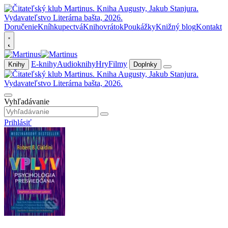
Doručenie
Kníhkupectvá
Knihovrátok
Poukážky
Knižný blog
Kontakt
E-knihy
Audioknihy
Hry
Filmy
Knihy
Doplnky
Vyhľadávanie
Prihlásiť