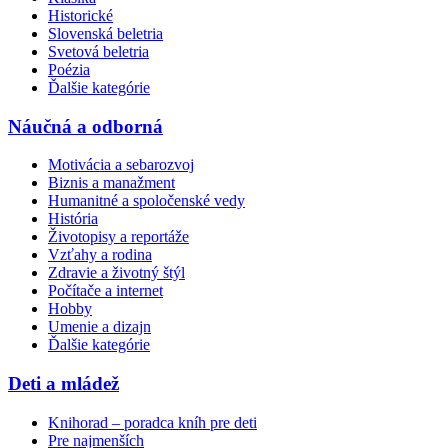
Historické
Slovenská beletria
Svetová beletria
Poézia
Ďalšie kategórie
Náučná a odborná
Motivácia a sebarozvoj
Biznis a manažment
Humanitné a spoločenské vedy
História
Životopisy a reportáže
Vzťahy a rodina
Zdravie a životný štýl
Počítače a internet
Hobby
Umenie a dizajn
Ďalšie kategórie
Deti a mládež
Knihorad – poradca kníh pre deti
Pre najmenších