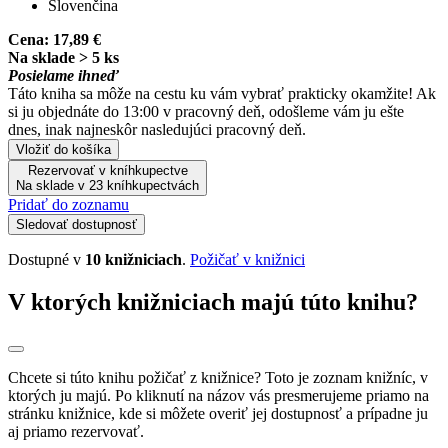
Slovenčina
Cena:
17,89 €
Na sklade > 5 ks
Posielame ihneď
Táto kniha sa môže na cestu ku vám vybrať prakticky okamžite! Ak
si ju objednáte do 13:00 v pracovný deň, odošleme vám ju ešte
dnes, inak najneskôr nasledujúci pracovný deň.
Vložiť do košíka
Rezervovať v kníhkupectve
Na sklade v 23 kníhkupectvách
Pridať do zoznamu
Sledovať dostupnosť
Dostupné v
10 knižniciach
.
Požičať v knižnici
V ktorých knižniciach majú túto knihu?
Chcete si túto knihu požičať z knižnice? Toto je zoznam knižníc, v
ktorých ju majú. Po kliknutí na názov vás presmerujeme priamo na
stránku knižnice, kde si môžete overiť jej dostupnosť a prípadne ju
aj priamo rezervovať.