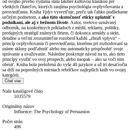
od svojho prvého vydania stala takmer kultovou klasikou pre
všetkých čitateľov, ktorých zaujíma psychológia ovplyvňovania a
presviedčania. Kniha
Vplyv
vysvetľuje, prečo tak ľahko podliehame
určitým podnetom, a
ako túto skutočnosť eticky uplatniť v
podnikaní, ale aj v bežnom živote
. Autor, svetovo uznávaný
odborník, na konkrétnych príkladoch z médií, reklamy, politiky,
predajných stratégií známych firiem, či dokonca armády a siekt,
detailne a veľmi zrozumiteľne rozoberá každú „zbraň vplyvu“ –
princíp ovplyvňovania či presviedčania, ktorému pri rozhodovaní sa
máme sklony podľahnúť alebo mu automaticky prispôsobiť svoje
správanie a uvažovanie. Následne poskytuje návod na to, ako tieto
princípy využiť vo svoj prospech; alebo naopak – ako sa voči nim
obrniť. Kniha bola preložená do vyše 40 jazykov a už tri desaťročia
sa drží na popredných miestach rebríčkov najlepších kníh vo svojej
kategórii.
Čítať viac
Naše katalógové číslo
1035579
Originálny názov
Influence: The Psychology of Persuasion
Počet strán
496