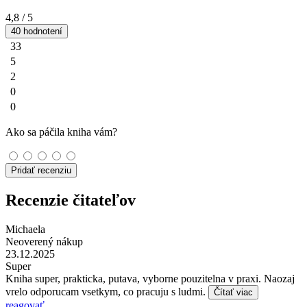
4,8
/ 5
40 hodnotení
33
5
2
0
0
Ako sa páčila kniha vám?
Pridať recenziu
Recenzie čitateľov
Michaela
Neoverený nákup
23.12.2025
Super
Kniha super, prakticka, putava, vyborne pouzitelna v praxi. Naozaj
vrelo odporucam vsetkym, co pracuju s ludmi.
Čítať viac
reagovať