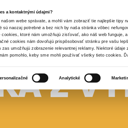
es a kontaktnými údajmi?
našom webe správate, a mohli vám zobraziť tie najlepšie tipy n
é sú naozaj potrebné a bez nich by naša stránka vôbec nefung
 cookies, ktoré nám umožňujú zisťovať, ako náš web funguje, a 
ačné cookies nám dovoľujú prispôsobovať stránku pre vašu lepši
zas umožňujú zobrazenie relevantnej reklamy. Niektoré údaje z
y nám pomohlo, keby sme mohli používať všetky tieto cookies. 
ersonalizačné
Analytické
Marketi