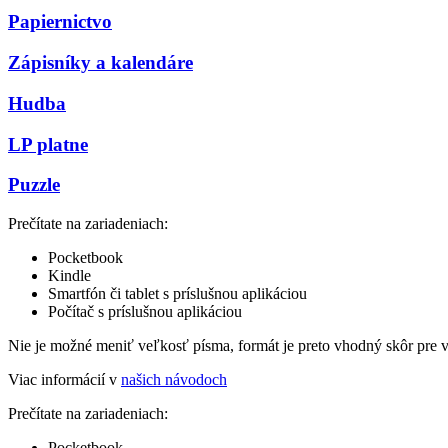
Papiernictvo
Zápisníky a kalendáre
Hudba
LP platne
Puzzle
Prečítate na zariadeniach:
Pocketbook
Kindle
Smartfón či tablet s príslušnou aplikáciou
Počítač s príslušnou aplikáciou
Nie je možné meniť veľkosť písma, formát je preto vhodný skôr pre 
Viac informácií v
našich návodoch
Prečítate na zariadeniach:
Pocketbook