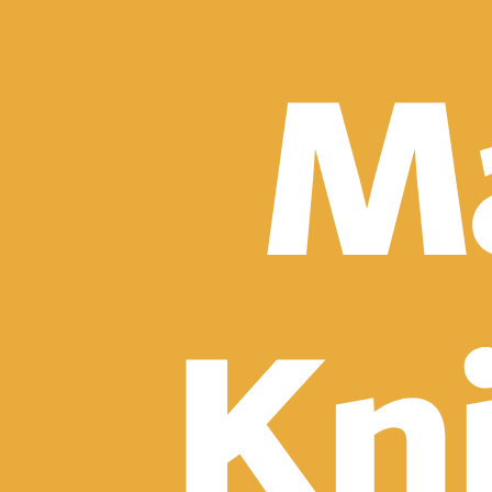
Detektívky, trilery a horory
Sci-fi a fantasy
Komiksy
Romantika
Spoločenská beletria
Klasika
Historické
Slovenská beletria
Svetová beletria
Poézia
Ďalšie kategórie
Náučná a odborná
Motivácia a sebarozvoj
Biznis a manažment
Humanitné a spoločenské vedy
História
Životopisy a reportáže
Vzťahy a rodina
Zdravie a životný štýl
Počítače a internet
Hobby
Umenie a dizajn