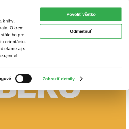
Povoliť všetko
a knihy,
ovala. Okrem
Odmietnuť
stále ho pre
u orientáciu.
dieľame aj s
Ďakujeme!
ngové
Zobraziť detaily