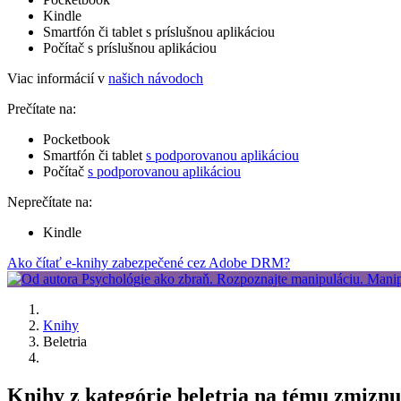
Kindle
Smartfón či tablet s príslušnou aplikáciou
Počítač s príslušnou aplikáciou
Viac informácií v
našich návodoch
Prečítate na:
Pocketbook
Smartfón či tablet
s podporovanou aplikáciou
Počítač
s podporovanou aplikáciou
Neprečítate na:
Kindle
Ako čítať e-knihy zabezpečené cez Adobe DRM?
Knihy
Beletria
Knihy z kategórie beletria na tému zmiznu