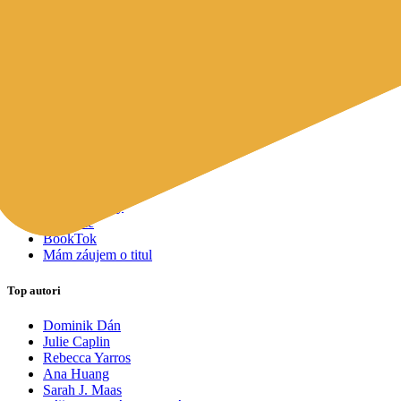
Mapy a cestovanie
Cudzojazyčná literatúra
Knihomoľský pomocník
Spýtajte sa Sherlocka, čo čítať
Odporúčame pre vás
Knižné tipy ušité na mieru vám
Všetky knihy
Knihy roka 2025
Bestsellery
Novinky
Pripravované
Akcie a zľavy
Kolekcie
BookTok
Mám záujem o titul
Top autori
Dominik Dán
Julie Caplin
Rebecca Yarros
Ana Huang
Sarah J. Maas