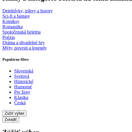
Detektívky, trilery a horory
Sci-fi a fantasy
Komiksy
Romantika
Spoločenská beletria
Poézia
Dráma a divadelné hry
Mýty, povesti a legendy
Populárne filtre
Slovenská
Svetová
Historické
Humorné
Pre ženy
Klasika
Česká
Zúžiť výber
Zoradiť