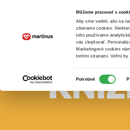
Doručenie
Kníhkupectvá
Knihovrátok
Poukážky
Knižný blog
Kontakt
Môžeme pracovať s cooki
Aby sme vedeli, ako sa na 
zbierame cookies. Niektor
E-knihy
Audioknihy
Hry
Filmy
Knihy
Doplnky
toho používame analytické
vás zlepšovať. Personaliz
Vyhľadávanie
Marketingové cookies nám 
tretími stranami. Veľmi b
Prihlásiť
Vyhľadávanie
Výber
Knihy
Potrebné
P
súhlasu
E-knihy
Audioknihy
Hry
Filmy
Doplnky
Beletria