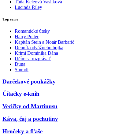
Táňa Keleová Vasilková
Lucinda Riley
Top série
Romantické úteky
Harry Potter
Kapitán Stein a Notár Barbarič
Denník odvážneho bojka
Krimi Dominika Dána
Učím sa rozprávať
Duna
Smradi
Darčekové poukážky
Čítačky e-kníh
Vecičky od Martinusu
Káva, čaj a pochutiny
Hrnčeky a fľaše