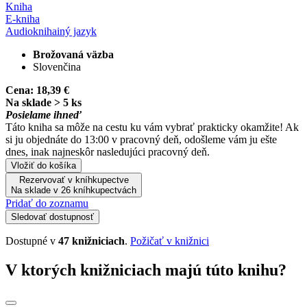
Kniha
E-kniha
Audiokniha
iný jazyk
Brožovaná väzba
Slovenčina
Cena:
18,39 €
Na sklade > 5 ks
Posielame ihneď
Táto kniha sa môže na cestu ku vám vybrať prakticky okamžite! Ak
si ju objednáte do 13:00 v pracovný deň, odošleme vám ju ešte
dnes, inak najneskôr nasledujúci pracovný deň.
Vložiť do košíka
Rezervovať v kníhkupectve
Na sklade v 26 kníhkupectvách
Pridať do zoznamu
Sledovať dostupnosť
Dostupné v
47 knižniciach
.
Požičať v knižnici
V ktorých knižniciach majú túto knihu?