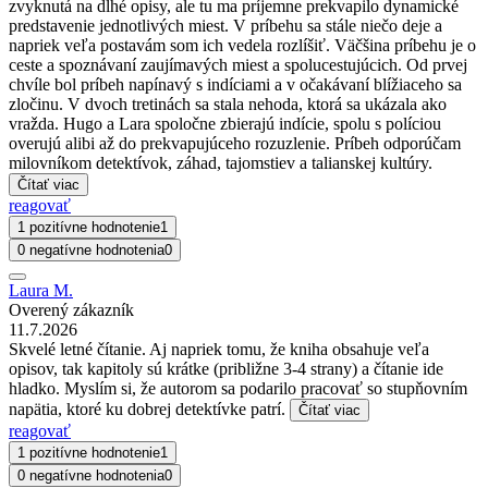
zvyknutá na dlhé opisy, ale tu ma príjemne prekvapilo dynamické
predstavenie jednotlivých miest. V príbehu sa stále niečo deje a
napriek veľa postavám som ich vedela rozlíšiť. Väčšina príbehu je o
ceste a spoznávaní zaujímavých miest a spolucestujúcich. Od prvej
chvíle bol príbeh napínavý s indíciami a v očakávaní blížiaceho sa
zločinu. V dvoch tretinách sa stala nehoda, ktorá sa ukázala ako
vražda. Hugo a Lara spoločne zbierajú indície, spolu s políciou
overujú alibi až do prekvapujúceho rozuzlenie. Príbeh odporúčam
milovníkom detektívok, záhad, tajomstiev a talianskej kultúry.
Čítať viac
reagovať
1 pozitívne hodnotenie
1
0 negatívne hodnotenia
0
Laura M.
Overený zákazník
11.7.2026
Skvelé letné čítanie. Aj napriek tomu, že kniha obsahuje veľa
opisov, tak kapitoly sú krátke (približne 3-4 strany) a čítanie ide
hladko. Myslím si, že autorom sa podarilo pracovať so stupňovním
napätia, ktoré ku dobrej detektívke patrí.
Čítať viac
reagovať
1 pozitívne hodnotenie
1
0 negatívne hodnotenia
0