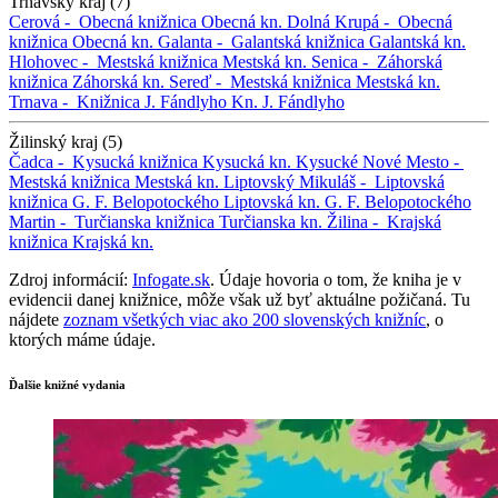
Trnavský kraj (7)
Cerová -
Obecná knižnica
Obecná kn.
Dolná Krupá -
Obecná
knižnica
Obecná kn.
Galanta -
Galantská knižnica
Galantská kn.
Hlohovec -
Mestská knižnica
Mestská kn.
Senica -
Záhorská
knižnica
Záhorská kn.
Sereď -
Mestská knižnica
Mestská kn.
Trnava -
Knižnica J. Fándlyho
Kn. J. Fándlyho
Žilinský kraj (5)
Čadca -
Kysucká knižnica
Kysucká kn.
Kysucké Nové Mesto -
Mestská knižnica
Mestská kn.
Liptovský Mikuláš -
Liptovská
knižnica G. F. Belopotockého
Liptovská kn. G. F. Belopotockého
Martin -
Turčianska knižnica
Turčianska kn.
Žilina -
Krajská
knižnica
Krajská kn.
Zdroj informácií:
Infogate.sk
. Údaje hovoria o tom, že kniha je v
evidencii danej knižnice, môže však už byť aktuálne požičaná. Tu
nájdete
zoznam všetkých viac ako 200 slovenských knižníc
, o
ktorých máme údaje.
Ďalšie knižné vydania