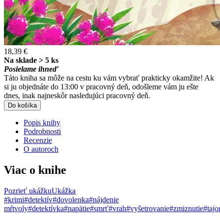
18,39 €
Na sklade > 5 ks
Posielame ihneď
Táto kniha sa môže na cestu ku vám vybrať prakticky okamžite! Ak
si ju objednáte do 13:00 v pracovný deň, odošleme vám ju ešte
dnes, inak najneskôr nasledujúci pracovný deň.
Do košíka
Popis knihy
Podrobnosti
Recenzie
O autoroch
Viac o knihe
Pozrieť ukážku
Ukážka
#krimi
#detektív
#dovolenka
#nájdenie
mŕtvoly
#detektívka
#napätie
#smrť
#vrah
#vyšetrovanie
#zmiznutie
#taj