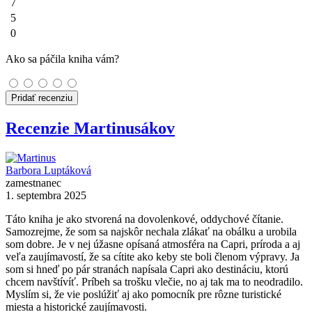
7
5
0
Ako sa páčila kniha vám?
Pridať recenziu
Recenzie Martinusákov
Barbora Luptáková
zamestnanec
1. septembra 2025
Táto kniha je ako stvorená na dovolenkové, oddychové čítanie.
Samozrejme, že som sa najskôr nechala zlákať na obálku a urobila
som dobre. Je v nej úžasne opísaná atmosféra na Capri, príroda a aj
veľa zaujímavostí, že sa cítite ako keby ste boli členom výpravy. Ja
som si hneď po pár stranách napísala Capri ako destináciu, ktorú
chcem navštívíť. Príbeh sa trošku vlečie, no aj tak ma to neodradilo.
Myslím si, že vie poslúžiť aj ako pomocník pre rôzne turistické
miesta a historické zaujímavosti.