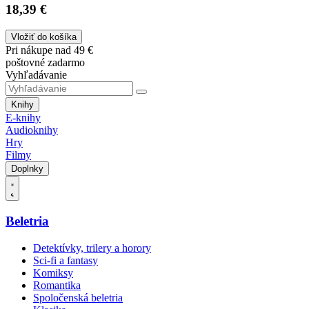
18,39 €
Vložiť do košíka
Pri nákupe nad 49 €
poštovné zadarmo
Vyhľadávanie
Knihy
E-knihy
Audioknihy
Hry
Filmy
Doplnky
Beletria
Detektívky, trilery a horory
Sci-fi a fantasy
Komiksy
Romantika
Spoločenská beletria