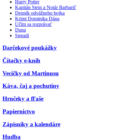
Harry Potter
Kapitán Stein a Notár Barbarič
Denník odvážneho bojka
Krimi Dominika Dána
Učím sa rozprávať
Duna
Smradi
Darčekové poukážky
Čítačky e-kníh
Vecičky od Martinusu
Káva, čaj a pochutiny
Hrnčeky a fľaše
Papiernictvo
Zápisníky a kalendáre
Hudba