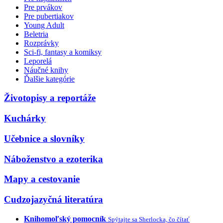
Pre prvákov
Pre pubertiakov
Young Adult
Beletria
Rozprávky
Sci-fi, fantasy a komiksy
Leporelá
Náučné knihy
Ďalšie kategórie
Životopisy a reportáže
Kuchárky
Učebnice a slovníky
Náboženstvo a ezoterika
Mapy a cestovanie
Cudzojazyčná literatúra
Knihomoľský pomocník
Spýtajte sa Sherlocka, čo čítať