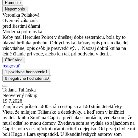
Pomohlo
Nepomohlo
Veronika Poláková
Overený zákazník
pred šiestimi dňami
Moderná poirotovka
Keby mal Hercules Poirot v dnešnej dobe sesternicu, bola by to
hlavná hrdinka príbehu. Oddychovka, krásny opis prostredia, dej
vás vtiahne, opis osôb je presvedčivý…. Naozaj dobrá kniha na
letné čítanie pri vode, alebo len tak pri oddychu v tieni…
Čítať viac
reagovať
1 pozitívne hodnotenie
1
0 negatívne hodnotenia
0
Tatiana Tuhárska
Neoverený nákup
19.7.2026
Zaujímavý príbeh - 400 strán cestopisu a 140 strán detektívky
Viete, že milujem Taliansko a detektívky, a keď som v knižnici
uvidela knihu Smrť na Capri a prečítala si anotáciu, vedela som, že
musí odísť so mnou domov. Zvedavá som sa vydala so zájazdom na
Capri spolu s cestujúcimi očami učiteľa dejepisu. Od prvej chvíle mi
boli Hugo a Lara sympatickí. U škandinávskych autorov som