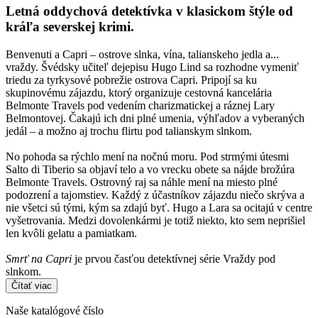
Letná oddychová detektívka v klasickom štýle od
kráľa severskej krimi.
Benvenuti a Capri – ostrove slnka, vína, talianskeho jedla a...
vraždy. Švédsky učiteľ dejepisu Hugo Lind sa rozhodne vymeniť
triedu za tyrkysové pobrežie ostrova Capri. Pripojí sa ku
skupinovému zájazdu, ktorý organizuje cestovná kancelária
Belmonte Travels pod vedením charizmatickej a ráznej Lary
Belmontovej. Čakajú ich dni plné umenia, výhľadov a vyberaných
jedál – a možno aj trochu flirtu pod talianskym slnkom.
No pohoda sa rýchlo mení na nočnú moru. Pod strmými útesmi
Salto di Tiberio sa objaví telo a vo vrecku obete sa nájde brožúra
Belmonte Travels. Ostrovný raj sa náhle mení na miesto plné
podozrení a tajomstiev. Každý z účastníkov zájazdu niečo skrýva a
nie všetci sú tými, kým sa zdajú byť. Hugo a Lara sa ocitajú v centre
vyšetrovania. Medzi dovolenkármi je totiž niekto, kto sem neprišiel
len kvôli gelatu a pamiatkam.
Smrť na Capri
je prvou časťou detektívnej série Vraždy pod
slnkom.
Čítať viac
Naše katalógové číslo