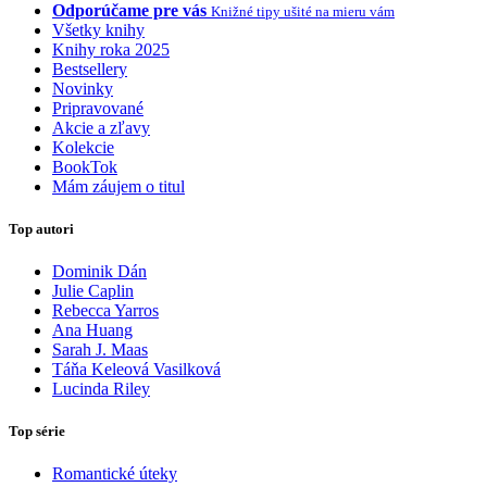
Odporúčame pre vás
Knižné tipy ušité na mieru vám
Všetky knihy
Knihy roka 2025
Bestsellery
Novinky
Pripravované
Akcie a zľavy
Kolekcie
BookTok
Mám záujem o titul
Top autori
Dominik Dán
Julie Caplin
Rebecca Yarros
Ana Huang
Sarah J. Maas
Táňa Keleová Vasilková
Lucinda Riley
Top série
Romantické úteky