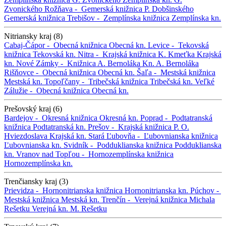
Zvonického
Rožňava -
Gemerská knižnica P. Dobšinského
Gemerská knižnica
Trebišov -
Zemplínska knižnica
Zemplínska kn.
Nitriansky kraj (8)
Cabaj-Čápor -
Obecná knižnica
Obecná kn.
Levice -
Tekovská
knižnica
Tekovská kn.
Nitra -
Krajská knižnica K. Kmeťka
Krajská
kn.
Nové Zámky -
Knižnica A. Bernoláka
Kn. A. Bernoláka
Rišňovce -
Obecná knižnica
Obecná kn.
Šaľa -
Mestská knižnica
Mestská kn.
Topoľčany -
Tribečská knižnica
Tribečská kn.
Veľké
Zálužie -
Obecná knižnica
Obecná kn.
Prešovský kraj (6)
Bardejov -
Okresná knižnica
Okresná kn.
Poprad -
Podtatranská
knižnica
Podtatranská kn.
Prešov -
Krajská knižnica P. O.
Hviezdoslava
Krajská kn.
Stará Ľubovňa -
Ľubovnianska knižnica
Ľubovnianska kn.
Svidník -
Podduklianska knižnica
Podduklianska
kn.
Vranov nad Topľou -
Hornozemplínska knižnica
Hornozemplínska kn.
Trenčiansky kraj (3)
Prievidza -
Hornonitrianska knižnica
Hornonitrianska kn.
Púchov -
Mestská knižnica
Mestská kn.
Trenčín -
Verejná knižnica Michala
Rešetku
Verejná kn. M. Rešetku