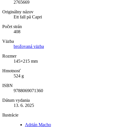
2765669
Originálny názov
Ett fall på Capri
Počet strán
408
Väzba
brožovaná väzba
Rozmer
145×215 mm
Hmotnosť
524 g
ISBN
9788069071360
Dátum vydania
13. 6. 2025
Ilustrácie
Adrián Macho