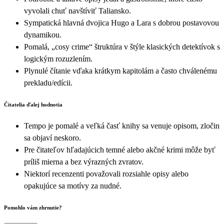
vyvolali chuť navštíviť Taliansko.
Sympatická hlavná dvojica Hugo a Lara s dobrou postavovou
dynamikou.
Pomalá, „cosy crime“ štruktúra v štýle klasických detektívok s
logickým rozuzlením.
Plynulé čítanie vďaka krátkym kapitolám a často chválenému
prekladu/edícii.
Čitatelia ďalej hodnotia
Tempo je pomalé a veľká časť knihy sa venuje opisom, zločin
sa objaví neskoro.
Pre čitateľov hľadajúcich temné alebo akčné krimi môže byť
príliš mierna a bez výrazných zvratov.
Niektorí recenzenti považovali rozsiahle opisy alebo
opakujúce sa motívy za nudné.
Pomohlo vám zhrnutie?