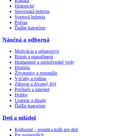
Klasika
Historické
Slovenská beletria
Svetová beletria
Poézia
Ďalšie kategórie
Náučná a odborná
Motivácia a sebarozvoj
Biznis a manažment
Humanitné a spoločenské vedy
História
Životopisy a reportáže
Vzťahy a rodina
Zdravie a životný štýl
Počítače a internet
Hobby
Umenie a dizajn
Ďalšie kategórie
Deti a mládež
Knihorad – poradca kníh pre deti
Pre najmenších