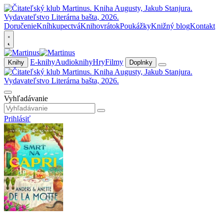
Doručenie
Kníhkupectvá
Knihovrátok
Poukážky
Knižný blog
Kontakt
E-knihy
Audioknihy
Hry
Filmy
Knihy
Doplnky
Vyhľadávanie
Prihlásiť