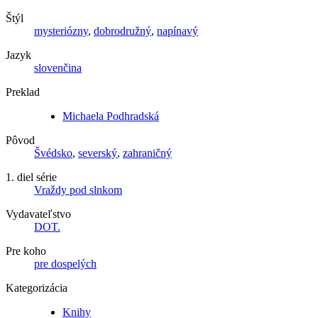
Štýl
mysteriózny
,
dobrodružný
,
napínavý
Jazyk
slovenčina
Preklad
Michaela Podhradská
Pôvod
Švédsko
,
severský
,
zahraničný
1. diel série
Vraždy pod slnkom
Vydavateľstvo
DOT.
Pre koho
pre dospelých
Kategorizácia
Knihy