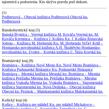
tajomstvá a podozrenia. Kto skrýva pravdu pod slnkom.
(1)
Podbrezová -
Obecná knižnica Podbrezová
Obecná kn.
Podbrezová
Banskobystrický kraj (5)
Banská Bystrica -
Verejná knižnica M. Kováča
Verejná kn. M.
Kováča
Kremnica -
Knižnica J. Kollára
Kn. J. Kollára
Rimavská
Sobota -
Knižnica M. Hrebendu
Kn. M. Hrebendu
Veľký Krtíš -
Hontiansko-novohradská knižnica A.H. Škultétyho
Hontiansko-
novohradská kn.
Zvolen -
Krajská knižnica Ľ. Štúra
Krajská kn.
Bratislavský kraj (8)
Bratislava -
Knižnica Nové Mesto
Kn. Nové Mesto
Bratislava -
Knižnica Podunajské Biskupice
Kn. Podunajské Biskupice
Bratislava -
Mestská knižnica
Mestská kn.
Bratislava -
Miestna
knižnica Petržalka
Miestna kn. Petržalka
Bratislava -
Miestna
knižnica Vrakuňa
Miestna kn. Vrakuňa
Bratislava -
Staromestská
knižnica
Staromestská kn.
Nová Dedinka -
Obecná knižnica
Obecná kn.
Pezinok -
Malokarpatská knižnica
Malokarpatská kn.
Košický kraj (4)
Košice -
Knižnica pre mládež
Kn. pre mládež
Michalovce -
Zemplínska knižnica G. Zvonického
Zemplínska kn. G.