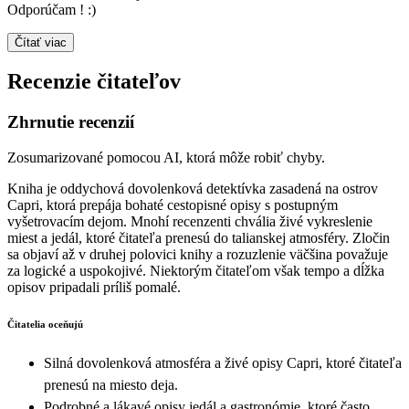
Odporúčam ! :)
Čítať viac
Recenzie čitateľov
Zhrnutie recenzií
Zosumarizované pomocou AI, ktorá môže robiť chyby.
Kniha je oddychová dovolenková detektívka zasadená na ostrov
Capri, ktorá prepája bohaté cestopisné opisy s postupným
vyšetrovacím dejom. Mnohí recenzenti chvália živé vykreslenie
miest a jedál, ktoré čitateľa prenesú do talianskej atmosféry. Zločin
sa objaví až v druhej polovici knihy a rozuzlenie väčšina považuje
za logické a uspokojivé. Niektorým čitateľom však tempo a dĺžka
opisov pripadali príliš pomalé.
Čitatelia oceňujú
Silná dovolenková atmosféra a živé opisy Capri, ktoré čitateľa
prenesú na miesto deja.
Podrobné a lákavé opisy jedál a gastronómie, ktoré často