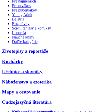
Pre najmenších
Pre prvákov
Pre pubertiakov
Young Adult
Beletria
Rozprávky
Sci-fi, fantasy a komiksy
Leporelá
Náučné knihy
Ďalšie kategórie
Životopisy a reportáže
Kuchárky
Učebnice a slovníky
Náboženstvo a ezoterika
Mapy a cestovanie
Cudzojazyčná literatúra
Knihomoľský pomocník