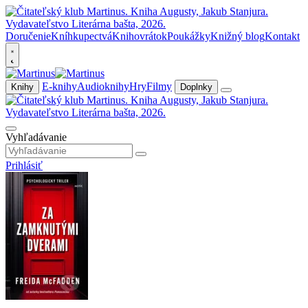
Doručenie
Kníhkupectvá
Knihovrátok
Poukážky
Knižný blog
Kontakt
E-knihy
Audioknihy
Hry
Filmy
Knihy
Doplnky
Vyhľadávanie
Prihlásiť