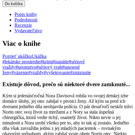
Do košíka
Popis knihy
Podrobnosti
Recenzie
Vydavateľstvo
Viac o knihe
Pozrieť ukážku
Ukážka
#lekárske prostredie
#krimi
#napätie
#sériové
vraždy
#tajomstvo
#sériový vrah
#unesené
ženy
#väzenie
#vraždy
#vyšetrovanie
#zmiznutie
Existuje dôvod, prečo sú niektoré dvere zamknuté...
Kým si jedenásťročná Nora Davisová robila vo svojej detskej izbe
domáce úlohy, jej otec zabíjal v pivnici ženy. Až kým sa pred ich
dverami jedného dňa neobjavila polícia. O pár desaťročí neskôr trávi
Norin otec svoj život za mrežami a z Nory sa stala úspešná
chirurgička, ktorá vedie tichý, osamelý život. Nikto nevie o jej
minulosti a Nora urobí všetko pre to, aby to tak aj zostalo. Jedného
dňa však zavraždia jednu z jej mladých pacientok – rovnakým
ohavným spôsobom, akým zabíjal svoje obete Norin otec. Niekto