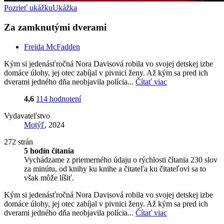
Pozrieť ukážku
Ukážka
Za zamknutými dverami
Freida McFadden
Kým si jedenásťročná Nora Davisová robila vo svojej detskej izbe
domáce úlohy, jej otec zabíjal v pivnici ženy. Až kým sa pred ich
dverami jedného dňa neobjavila polícia...
Čítať viac
4,6
114 hodnotení
Vydavateľstvo
Motýľ
, 2024
272 strán
5 hodín čítania
Vychádzame z priemerného údaju o rýchlosti čítania 230 slov
za minútu, od knihy ku knihe a čitateľa ku čitateľovi sa to
však môže líšiť.
Kým si jedenásťročná Nora Davisová robila vo svojej detskej izbe
domáce úlohy, jej otec zabíjal v pivnici ženy. Až kým sa pred ich
dverami jedného dňa neobjavila polícia...
Čítať viac