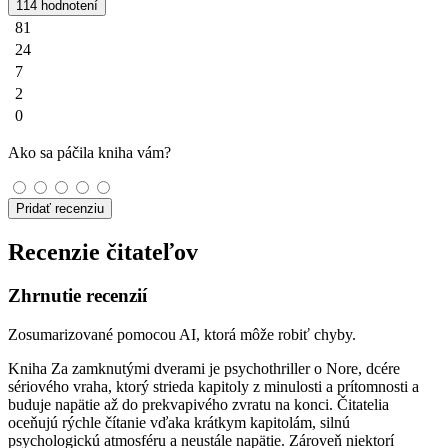
114 hodnotení
81
24
7
2
0
Ako sa páčila kniha vám?
Pridať recenziu
Recenzie čitateľov
Zhrnutie recenzií
Zosumarizované pomocou AI, ktorá môže robiť chyby.
Kniha Za zamknutými dverami je psychothriller o Nore, dcére
sériového vraha, ktorý strieda kapitoly z minulosti a prítomnosti a
buduje napätie až do prekvapivého zvratu na konci. Čitatelia
oceňujú rýchle čítanie vďaka krátkym kapitolám, silnú
psychologickú atmosféru a neustále napätie. Zároveň niektorí