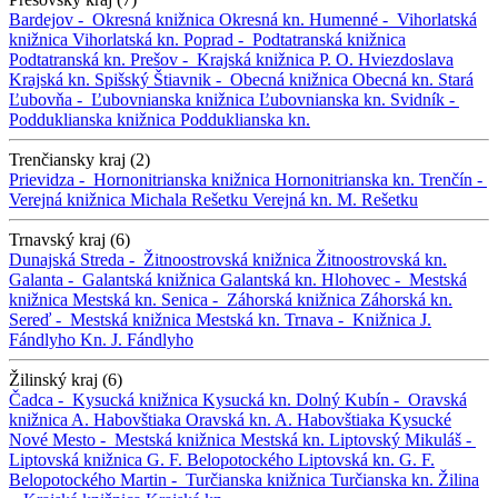
Bardejov -
Okresná knižnica
Okresná kn.
Humenné -
Vihorlatská
knižnica
Vihorlatská kn.
Poprad -
Podtatranská knižnica
Podtatranská kn.
Prešov -
Krajská knižnica P. O. Hviezdoslava
Krajská kn.
Spišský Štiavnik -
Obecná knižnica
Obecná kn.
Stará
Ľubovňa -
Ľubovnianska knižnica
Ľubovnianska kn.
Svidník -
Podduklianska knižnica
Podduklianska kn.
Trenčiansky kraj (2)
Prievidza -
Hornonitrianska knižnica
Hornonitrianska kn.
Trenčín -
Verejná knižnica Michala Rešetku
Verejná kn. M. Rešetku
Trnavský kraj (6)
Dunajská Streda -
Žitnoostrovská knižnica
Žitnoostrovská kn.
Galanta -
Galantská knižnica
Galantská kn.
Hlohovec -
Mestská
knižnica
Mestská kn.
Senica -
Záhorská knižnica
Záhorská kn.
Sereď -
Mestská knižnica
Mestská kn.
Trnava -
Knižnica J.
Fándlyho
Kn. J. Fándlyho
Žilinský kraj (6)
Čadca -
Kysucká knižnica
Kysucká kn.
Dolný Kubín -
Oravská
knižnica A. Habovštiaka
Oravská kn. A. Habovštiaka
Kysucké
Nové Mesto -
Mestská knižnica
Mestská kn.
Liptovský Mikuláš -
Liptovská knižnica G. F. Belopotockého
Liptovská kn. G. F.
Belopotockého
Martin -
Turčianska knižnica
Turčianska kn.
Žilina