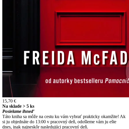
15,70 €
Na sklade > 5 ks
Posielame ihneď
Táto kniha sa môže na cestu ku vám vybrať prakticky okamžite! Ak
si ju objednáte do 13:00 v pracovný deň, odošleme vám ju ešte
dnes, inak najneskôr nasledujúci pracovný deň.