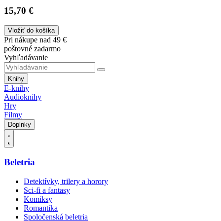
15,70 €
Vložiť do košíka
Pri nákupe nad 49 €
poštovné zadarmo
Vyhľadávanie
Knihy
E-knihy
Audioknihy
Hry
Filmy
Doplnky
Beletria
Detektívky, trilery a horory
Sci-fi a fantasy
Komiksy
Romantika
Spoločenská beletria