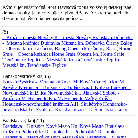
Kým si jedenásťročná Nora Davisová robila vo svojej detskej izbe
domáce úlohy, jej otec zabíjal v pivnici ženy. Až kým sa pred ich
dverami jedného dňa neobjavila polícia...
(5)
-
Knižnica mesta Nováky
Kn. mesta Nováky
Bratislava-Dúbravka
-
Miestna knižnica Dúbravka
Miestna kn. Dúbravka
Čierny Balog
-
Obecná knižnica Čierny Balog
Obecná kn. Čierny Balog
Horné
Srnie -
Obecná knižnica Horné Srnie
Obecná kn. Horné Srnie
Trenčianske Teplice -
Mestská knižnica Trenčianske Teplice
Mestská kn. Trenčianske Teplice
Banskobystrický kraj (6)
Banská Bystrica -
Verejná knižnica M. Kováča
Verejná kn. M.
Kováča
Kremnica -
Knižnica J. Kollára
Kn. J. Kollára
Lučenec -
Novohradská knižnica
Novohradská kn.
Rimavská Sobota -
Knižnica M. Hrebendu
Kn. M. Hrebendu
Veľký Krtíš -
Hontiansko-novohradská knižnica A.H. Škultétyho
Hontiansko-
novohradská kn.
Zvolen -
Krajská knižnica Ľ. Štúra
Krajská kn.
Bratislavský kraj (11)
Bratislava -
Knižnica Nové Mesto
Kn. Nové Mesto
Bratislava -
Knižnica Podunajské Biskupice
Kn. Podunajské Biskupice
Bratislava -
Mestská knižnica
Mestská kn.
Bratislava -
Miestna