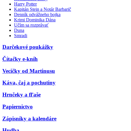
Harry Potter
Kapitán Stein a Notár Barbarič
Denník odvážneho bojka
Krimi Dominika Dána
Učím sa rozprávať
Duna
Smradi
Darčekové poukážky
Čítačky e-kníh
Vecičky od Martinusu
Káva, čaj a pochutiny
Hrnčeky a fľaše
Papiernictvo
Zápisníky a kalendáre
Hudba