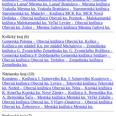
knižnica Lamač
Miestna kn. Lamač
Bratislava -
Miestna knižnica
Vrakuňa
Miestna kn. Vrakuňa
Bratislava -
Staromestská knižnica
Staromestská kn.
Malacky -
Knižnica MCK
Kn. MCK
Nová
Dedinka -
Obecná knižnica
Obecná kn.
Pezinok -
Malokarpatská
knižnica
Malokarpatská kn.
Veľké Leváre -
Obecná knižnica
Obecná kn.
Zohor -
Miestna ľudová knižnica
Miestna ľudová kn.
Košický kraj (6)
Gemerská Poloma -
Obecná knižnica
Obecná kn.
Košice -
Knižnica pre mládež
Kn. pre mládež
Michalovce -
Zemplínska
knižnica G. Zvonického
Zemplínska kn. G. Zvonického
Rožňava -
Gemerská knižnica P. Dobšinského
Gemerská knižnica
Smižany -
Obecná knižnica
Obecná kn.
Trebišov -
Zemplínska knižnica
Zemplínska kn.
Nitriansky kraj (10)
Komárno -
Knižnica J. Szinnyeiho
Kn. J. Szinnyeiho
Kozárovce -
Obecná knižnica
Obecná kn.
Levice -
Tekovská knižnica
Tekovská
kn.
Neded -
Obecná knižnica
Obecná kn.
Nitra -
Krajská knižnica
K. Kmeťka
Krajská kn.
Nové Zámky -
Knižnica A. Bernoláka
Kn.
A. Bernoláka
Šaľa -
Mestská knižnica
Mestská kn.
Veľké Zálužie -
Obecná knižnica
Obecná kn.
Výčapy-Opatovce -
Obecná knižnica
Obecná kn.
Želiezovce -
Mestská knižnica
Mestská kn.
Prešovský kraj (7)