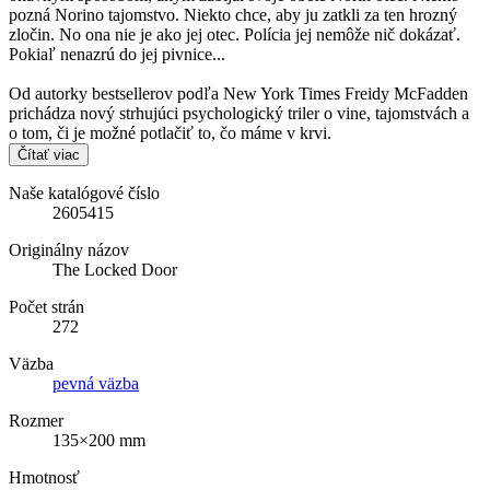
pozná Norino tajomstvo. Niekto chce, aby ju zatkli za ten hrozný
zločin. No ona nie je ako jej otec. Polícia jej nemôže nič dokázať.
Pokiaľ nenazrú do jej pivnice...
Od autorky bestsellerov podľa New York Times Freidy McFadden
prichádza nový strhujúci psychologický triler o vine, tajomstvách a
o tom, či je možné potlačiť to, čo máme v krvi.
Čítať viac
Naše katalógové číslo
2605415
Originálny názov
The Locked Door
Počet strán
272
Väzba
pevná väzba
Rozmer
135×200 mm
Hmotnosť