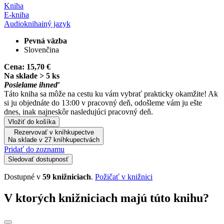
Kniha
E-kniha
Audiokniha
iný jazyk
Pevná väzba
Slovenčina
Cena:
15,70 €
Na sklade > 5 ks
Posielame ihneď
Táto kniha sa môže na cestu ku vám vybrať prakticky okamžite! Ak
si ju objednáte do 13:00 v pracovný deň, odošleme vám ju ešte
dnes, inak najneskôr nasledujúci pracovný deň.
Vložiť do košíka
Rezervovať v kníhkupectve
Na sklade v 27 kníhkupectvách
Pridať do zoznamu
Sledovať dostupnosť
Dostupné v
59 knižniciach
.
Požičať v knižnici
V ktorých knižniciach majú túto knihu?