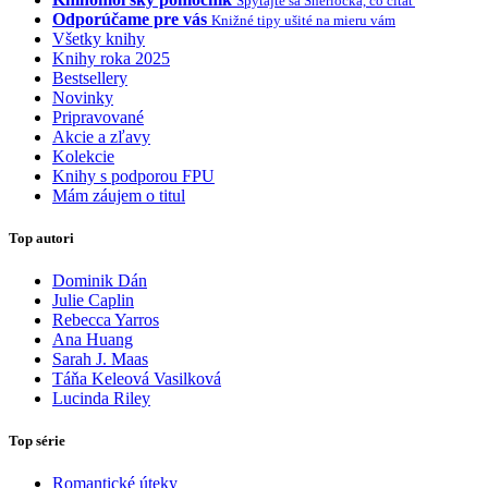
Spýtajte sa Sherlocka, čo čítať
Odporúčame pre vás
Knižné tipy ušité na mieru vám
Všetky knihy
Knihy roka 2025
Bestsellery
Novinky
Pripravované
Akcie a zľavy
Kolekcie
Knihy s podporou FPU
Mám záujem o titul
Top autori
Dominik Dán
Julie Caplin
Rebecca Yarros
Ana Huang
Sarah J. Maas
Táňa Keleová Vasilková
Lucinda Riley
Top série
Romantické úteky