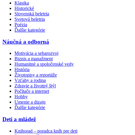
Klasika
Historické
Slovenská beletria
Svetová beletria
Poézia
Ďalšie kategórie
Náučná a odborná
Motivácia a sebarozvoj
Biznis a manažment
Humanitné a spoločenské vedy
História
Životopisy a reportáže
Vzťahy a rodina
Zdravie a životný štýl
Počítače a internet
Hobby
Umenie a dizajn
Ďalšie kategórie
Deti a mládež
Knihorad – poradca kníh pre deti