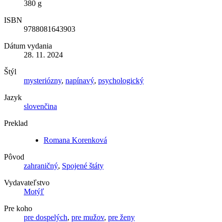
380 g
ISBN
9788081643903
Dátum vydania
28. 11. 2024
Štýl
mysteriózny
,
napínavý
,
psychologický
Jazyk
slovenčina
Preklad
Romana Korenková
Pôvod
zahraničný
,
Spojené štáty
Vydavateľstvo
Motýľ
Pre koho
pre dospelých
,
pre mužov
,
pre ženy