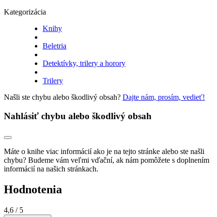
Kategorizácia
Knihy
Beletria
Detektívky, trilery a horory
Trilery
Našli ste chybu alebo škodlivý obsah?
Dajte nám, prosím, vedieť!
Nahlásiť chybu alebo škodlivý obsah
Máte o knihe viac informácií ako je na tejto stránke alebo ste našli
chybu? Budeme vám veľmi vďační, ak nám pomôžete s doplnením
informácií na našich stránkach.
Hodnotenia
4,6
/ 5