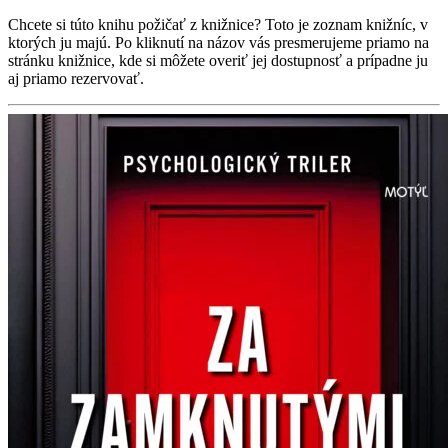
Chcete si túto knihu požičať z knižnice? Toto je zoznam knižníc, v
ktorých ju majú. Po kliknutí na názov vás presmerujeme priamo na
stránku knižnice, kde si môžete overiť jej dostupnosť a prípadne ju
aj priamo rezervovať.