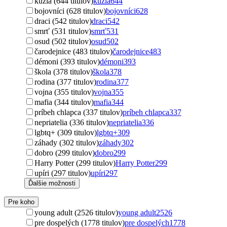
kúzla (644 titulov)
kúzla
644
bojovníci (628 titulov)
bojovníci
628
draci (542 titulov)
draci
542
smrť (531 titulov)
smrť
531
osud (502 titulov)
osud
502
čarodejnice (483 titulov)
čarodejnice
483
démoni (393 titulov)
démoni
393
škola (378 titulov)
škola
378
rodina (377 titulov)
rodina
377
vojna (355 titulov)
vojna
355
mafia (344 titulov)
mafia
344
príbeh chlapca (337 titulov)
príbeh chlapca
337
nepriatelia (336 titulov)
nepriatelia
336
lgbtq+ (309 titulov)
lgbtq+
309
záhady (302 titulov)
záhady
302
dobro (299 titulov)
dobro
299
Harry Potter (299 titulov)
Harry Potter
299
upíri (297 titulov)
upíri
297
Ďalšie možnosti
Pre koho
young adult (2526 titulov)
young adult
2526
pre dospelých (1778 titulov)
pre dospelých
1778