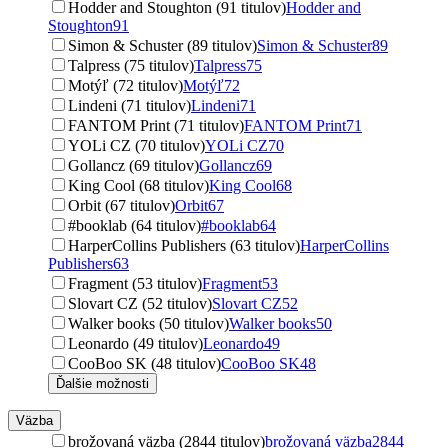
Hodder and Stoughton (91 titulov)
Hodder and
Stoughton
91
Simon & Schuster (89 titulov)
Simon & Schuster
89
Talpress (75 titulov)
Talpress
75
Motýľ (72 titulov)
Motýľ
72
Lindeni (71 titulov)
Lindeni
71
FANTOM Print (71 titulov)
FANTOM Print
71
YOLi CZ (70 titulov)
YOLi CZ
70
Gollancz (69 titulov)
Gollancz
69
King Cool (68 titulov)
King Cool
68
Orbit (67 titulov)
Orbit
67
#booklab (64 titulov)
#booklab
64
HarperCollins Publishers (63 titulov)
HarperCollins
Publishers
63
Fragment (53 titulov)
Fragment
53
Slovart CZ (52 titulov)
Slovart CZ
52
Walker books (50 titulov)
Walker books
50
Leonardo (49 titulov)
Leonardo
49
CooBoo SK (48 titulov)
CooBoo SK
48
Ďalšie možnosti
Väzba
brožovaná väzba (2844 titulov)
brožovaná väzba
2844