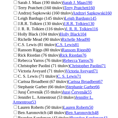
Sarah J. Maas (190 titulov)
Sarah J. Maas
190
Terry Pratchett (160 titulov)
Terry Pratchett
160
Andrzej Sapkowski (160 titulov)
Andrzej Sapkowski
160
Leigh Bardugo (145 titulov)
Leigh Bardugo
145
J.R.R. Tolkien (130 titulov)
J.R.R. Tolkien
130
J. R. R. Tolkien (116 titulov)
J. R. R. Tolkien
116
Holly Black (104 titulov)
Holly Black
104
Richelle Mead (90 titulov)
Richelle Mead
90
C.S. Lewis (81 titulov)
C.S. Lewis
81
Ransom Riggs (80 titulov)
Ransom Riggs
80
Rick Riordan (76 titulov)
Rick Riordan
76
Rebecca Yarros (76 titulov)
Rebecca Yarros
76
Christopher Paolini (71 titulov)
Christopher Paolini
71
Victoria Aveyard (71 titulov)
Victoria Aveyard
71
C. S. Lewis (71 titulov)
C. S. Lewis
71
Carissa Broadbent (67 titulov)
Carissa Broadbent
67
Stephanie Garber (66 titulov)
Stephanie Garber
66
Juraj Červenák (55 titulov)
Juraj Červenák
55
Jennifer L. Armentrout (53 titulov)
Jennifer L.
Armentrout
53
Lauren Roberts (50 titulov)
Lauren Roberts
50
Ben Aaronovitch (48 titulov)
Ben Aaronovitch
48
Brandon Sanderson (43 titulov)
Brandon Sanderson
43