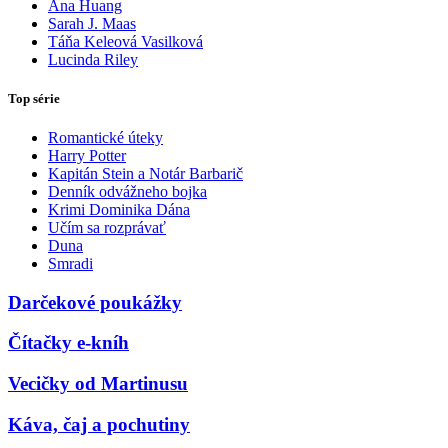
Ana Huang
Sarah J. Maas
Táňa Keleová Vasilková
Lucinda Riley
Top série
Romantické úteky
Harry Potter
Kapitán Stein a Notár Barbarič
Denník odvážneho bojka
Krimi Dominika Dána
Učím sa rozprávať
Duna
Smradi
Darčekové poukážky
Čítačky e-kníh
Vecičky od Martinusu
Káva, čaj a pochutiny