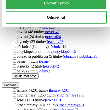
Povoliť všetko
Ďalšie možnosti
Útvar
romány (4890 titulov)
romány
4890
Odmietnuť
poviedky (207 titulov)
poviedky
207
mýty (66 titulov)
mýty
66
novela (48 titulov)
novela
48
povesti (24 titulov)
povesti
24
legendy (23 titulov)
legendy
23
učebnice (12 titulov)
učebnice
12
encyklopédie (5 titulov)
encyklopédie
5
obrazová publikácia (5 titulov)
obrazová publikácia
5
básne (4 tituly)
básne
4
príručky (2 tituly)
príručky
2
bájky (2 tituly)
bájky
2
Ďalšie možnosti
Podžáner
fantasy (4201 titulov)
fantasy
4201
high fantasy (1260 titulov)
high fantasy
1260
sci-fi (1119 titulov)
sci-fi
1119
urban fantasy (431 titulov)
urban fantasy
431
low fantasy (376 titulov)
low fantasy
376