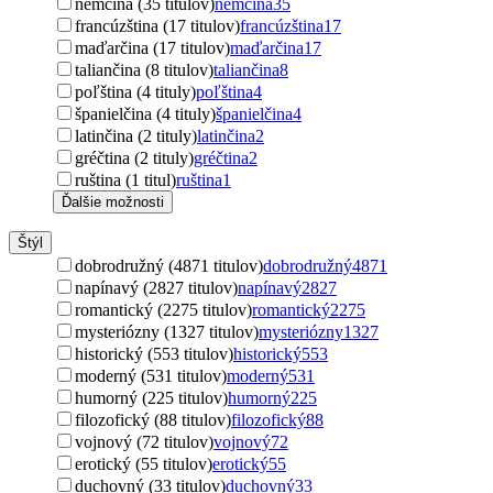
nemčina (35 titulov)
nemčina
35
francúzština (17 titulov)
francúzština
17
maďarčina (17 titulov)
maďarčina
17
taliančina (8 titulov)
taliančina
8
poľština (4 tituly)
poľština
4
španielčina (4 tituly)
španielčina
4
latinčina (2 tituly)
latinčina
2
gréčtina (2 tituly)
gréčtina
2
ruština (1 titul)
ruština
1
Ďalšie možnosti
Štýl
dobrodružný (4871 titulov)
dobrodružný
4871
napínavý (2827 titulov)
napínavý
2827
romantický (2275 titulov)
romantický
2275
mysteriózny (1327 titulov)
mysteriózny
1327
historický (553 titulov)
historický
553
moderný (531 titulov)
moderný
531
humorný (225 titulov)
humorný
225
filozofický (88 titulov)
filozofický
88
vojnový (72 titulov)
vojnový
72
erotický (55 titulov)
erotický
55
duchovný (33 titulov)
duchovný
33