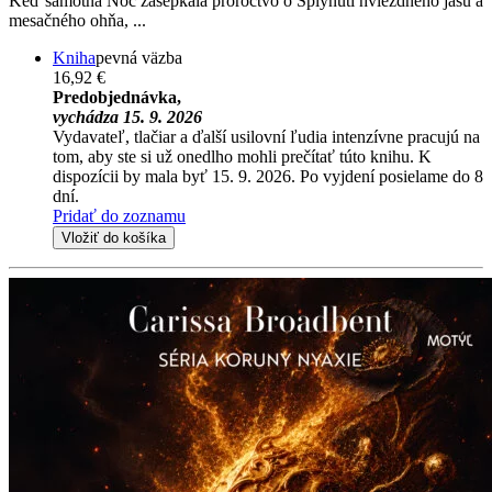
Keď samotná Noc zašepkala proroctvo o Splynutí hviezdneho jasu a
mesačného ohňa, ...
Kniha
pevná väzba
16,92 €
Predobjednávka,
vychádza 15. 9. 2026
Vydavateľ, tlačiar a ďalší usilovní ľudia intenzívne pracujú na
tom, aby ste si už onedlho mohli prečítať túto knihu. K
dispozícii by mala byť 15. 9. 2026. Po vyjdení posielame do 8
dní.
Pridať do zoznamu
Vložiť do košíka