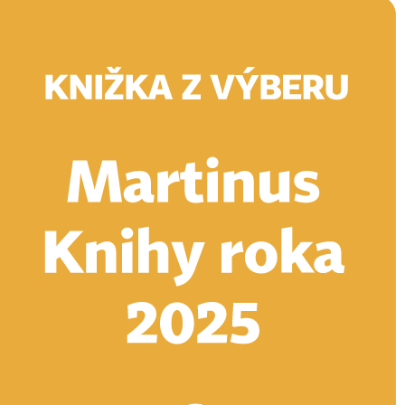
Doručenie
Kníhkupectvá
Knihovrátok
Poukážky
Knižný blog
Kontakt
E-knihy
Audioknihy
Hry
Filmy
Knihy
Doplnky
Vyhľadávanie
Prihlásiť
Vyhľadávanie
Knihy
E-knihy
Audioknihy
Hry
Filmy
Doplnky