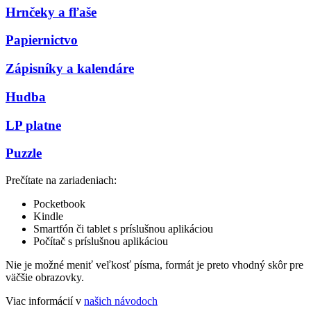
Hrnčeky a fľaše
Papiernictvo
Zápisníky a kalendáre
Hudba
LP platne
Puzzle
Prečítate na zariadeniach:
Pocketbook
Kindle
Smartfón či tablet s príslušnou aplikáciou
Počítač s príslušnou aplikáciou
Nie je možné meniť veľkosť písma, formát je preto vhodný skôr pre
väčšie obrazovky.
Viac informácií v
našich návodoch