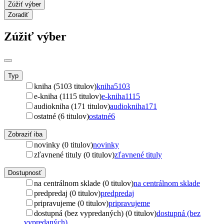
Zúžiť výber
Zoradiť
Zúžiť výber
Typ
kniha (5103 titulov)
kniha
5103
e-kniha (1115 titulov)
e-kniha
1115
audiokniha (171 titulov)
audiokniha
171
ostatné (6 titulov)
ostatné
6
Zobraziť iba
novinky (0 titulov)
novinky
zľavnené tituly (0 titulov)
zľavnené tituly
Dostupnosť
na centrálnom sklade (0 titulov)
na centrálnom sklade
predpredaj (0 titulov)
predpredaj
pripravujeme (0 titulov)
pripravujeme
dostupná (bez vypredaných) (0 titulov)
dostupná (bez
vypredaných)