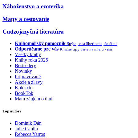
Náboženstvo a ezoterika
Mapy a cestovanie
Cudzojazyčná literatúra
Knihomoľský pomocník
Spýtajte sa Sherlocka, čo čítať
Odporúčame pre vás
Knižné tipy ušité na mieru vám
Všetky knihy
Knihy roka 2025
Bestsellery
Novinky
Pripravované
Akcie a zľavy
Kolekcie
BookTok
Mám záujem o titul
Top autori
Dominik Dán
Julie Caplin
Rebecca Yarros