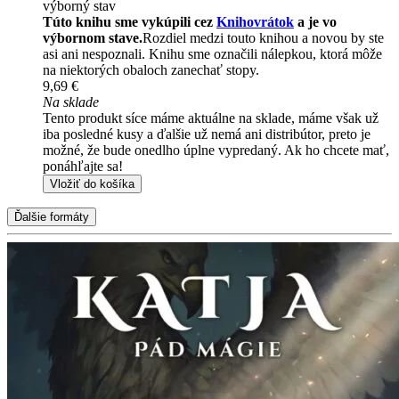
výborný stav
Túto knihu sme vykúpili cez
Knihovrátok
a je vo
výbornom stave.
Rozdiel medzi touto knihou a novou by ste
asi ani nespoznali. Knihu sme označili nálepkou, ktorá môže
na niektorých obaloch zanechať stopy.
9,69 €
Na sklade
Tento produkt síce máme aktuálne na sklade, máme však už
iba posledné kusy a ďalšie už nemá ani distribútor, preto je
možné, že bude onedlho úplne vypredaný. Ak ho chcete mať,
ponáhľajte sa!
Vložiť do košíka
Ďalšie formáty