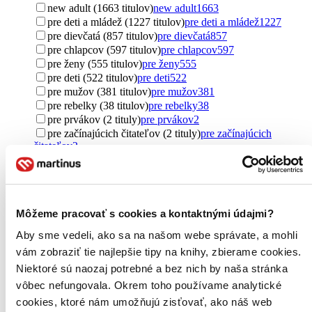
new adult (1663 titulov)
new adult
1663
pre deti a mládež (1227 titulov)
pre deti a mládež
1227
pre dievčatá (857 titulov)
pre dievčatá
857
pre chlapcov (597 titulov)
pre chlapcov
597
pre ženy (555 titulov)
pre ženy
555
pre deti (522 titulov)
pre deti
522
pre mužov (381 titulov)
pre mužov
381
pre rebelky (38 titulov)
pre rebelky
38
pre prvákov (2 tituly)
pre prvákov
2
pre začínajúcich čitateľov (2 tituly)
pre začínajúcich
čitateľov
2
pre cestovateľov (2 tituly)
pre cestovateľov
2
Ďalšie možnosti
Pôvod
Môžeme pracovať s cookies a kontaktnými údajmi?
zahraničný (4642 titulov)
zahraničný
4642
Spojené štáty (2510 titulov)
Spojené štáty
2510
Aby sme vedeli, ako sa na našom webe správate, a mohli
Spojené kráľovstvo (1279 titulov)
Spojené kráľovstvo
1279
vám zobraziť tie najlepšie tipy na knihy, zbierame cookies.
Česko (238 titulov)
Česko
238
Niektoré sú naozaj potrebné a bez nich by naša stránka
Slovensko (208 titulov)
Slovensko
208
Poľsko (173 titulov)
Poľsko
173
vôbec nefungovala. Okrem toho používame analytické
Kanada (155 titulov)
Kanada
155
cookies, ktoré nám umožňujú zisťovať, ako náš web
Japonsko (103 titulov)
Japonsko
103