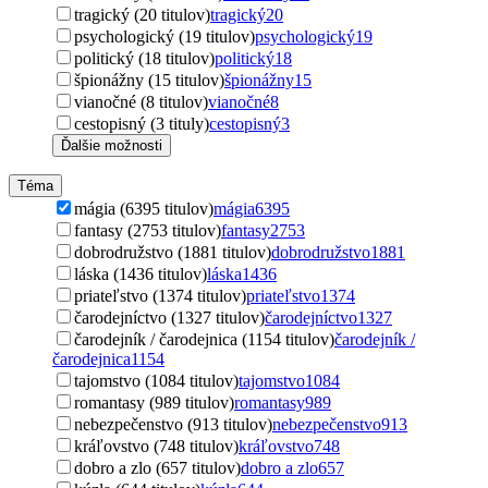
tragický (20 titulov)
tragický
20
psychologický (19 titulov)
psychologický
19
politický (18 titulov)
politický
18
špionážny (15 titulov)
špionážny
15
vianočné (8 titulov)
vianočné
8
cestopisný (3 tituly)
cestopisný
3
Ďalšie možnosti
Téma
mágia (6395 titulov)
mágia
6395
fantasy (2753 titulov)
fantasy
2753
dobrodružstvo (1881 titulov)
dobrodružstvo
1881
láska (1436 titulov)
láska
1436
priateľstvo (1374 titulov)
priateľstvo
1374
čarodejníctvo (1327 titulov)
čarodejníctvo
1327
čarodejník / čarodejnica (1154 titulov)
čarodejník /
čarodejnica
1154
tajomstvo (1084 titulov)
tajomstvo
1084
romantasy (989 titulov)
romantasy
989
nebezpečenstvo (913 titulov)
nebezpečenstvo
913
kráľovstvo (748 titulov)
kráľovstvo
748
dobro a zlo (657 titulov)
dobro a zlo
657