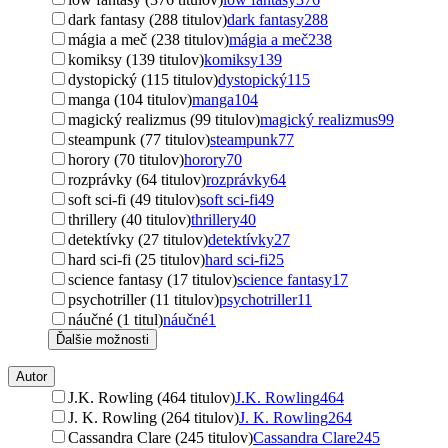
dark fantasy (288 titulov)
dark fantasy
288
mágia a meč (238 titulov)
mágia a meč
238
komiksy (139 titulov)
komiksy
139
dystopický (115 titulov)
dystopický
115
manga (104 titulov)
manga
104
magický realizmus (99 titulov)
magický realizmus
99
steampunk (77 titulov)
steampunk
77
horory (70 titulov)
horory
70
rozprávky (64 titulov)
rozprávky
64
soft sci-fi (49 titulov)
soft sci-fi
49
thrillery (40 titulov)
thrillery
40
detektívky (27 titulov)
detektívky
27
hard sci-fi (25 titulov)
hard sci-fi
25
science fantasy (17 titulov)
science fantasy
17
psychotriller (11 titulov)
psychotriller
11
náučné (1 titul)
náučné
1
Ďalšie možnosti
Autor
J.K. Rowling (464 titulov)
J.K. Rowling
464
J. K. Rowling (264 titulov)
J. K. Rowling
264
Cassandra Clare (245 titulov)
Cassandra Clare
245