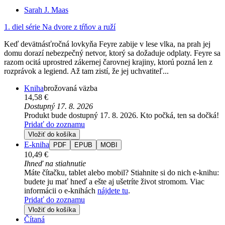
Sarah J. Maas
1. diel série
Na dvore z tŕňov a ruží
Keď devätnásťročná lovkyňa Feyre zabije v lese vlka, na prah jej
domu dorazí nebezpečný netvor, ktorý sa dožaduje odplaty. Feyre sa
razom ocitá uprostred zákernej čarovnej krajiny, ktorú pozná len z
rozprávok a legiend. Až tam zistí, že jej uchvatiteľ...
Kniha
brožovaná väzba
14,58 €
Dostupný 17. 8. 2026
Produkt bude dostupný 17. 8. 2026. Kto počká, ten sa dočká!
Pridať do zoznamu
Vložiť do košíka
E-kniha
PDF
EPUB
MOBI
10,49 €
Ihneď na stiahnutie
Máte čítačku, tablet alebo mobil? Stiahnite si do nich e-knihu:
budete ju mať hneď a ešte aj ušetríte život stromom. Viac
informácii o e-knihách
nájdete tu
.
Pridať do zoznamu
Vložiť do košíka
Čítaná