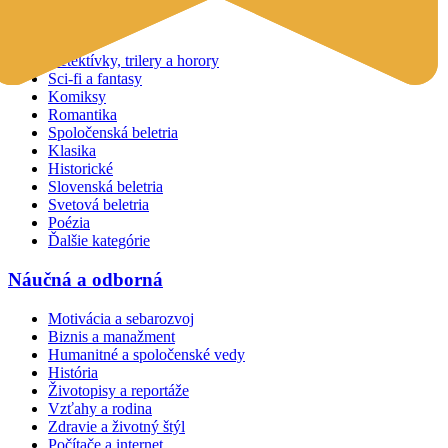
Beletria
Detektívky, trilery a horory
Sci-fi a fantasy
Komiksy
Romantika
Spoločenská beletria
Klasika
Historické
Slovenská beletria
Svetová beletria
Poézia
Ďalšie kategórie
Náučná a odborná
Motivácia a sebarozvoj
Biznis a manažment
Humanitné a spoločenské vedy
História
Životopisy a reportáže
Vzťahy a rodina
Zdravie a životný štýl
Počítače a internet