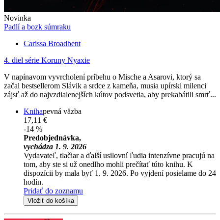
Novinka
Padlí a bozk súmraku
Carissa Broadbent
4. diel série
Koruny Nyaxie
V napínavom vyvrcholení príbehu o Mische a Asarovi, ktorý sa
začal bestsellerom Slávik a srdce z kameňa, musia upírski milenci
zájsť až do najvzdialenejších kútov podsvetia, aby prekabátili smrť...
Kniha
pevná väzba
17,11 €
-14 %
Predobjednávka,
vychádza 1. 9. 2026
Vydavateľ, tlačiar a ďalší usilovní ľudia intenzívne pracujú na
tom, aby ste si už onedlho mohli prečítať túto knihu. K
dispozícii by mala byť 1. 9. 2026. Po vyjdení posielame do 24
hodín.
Pridať do zoznamu
Vložiť do košíka