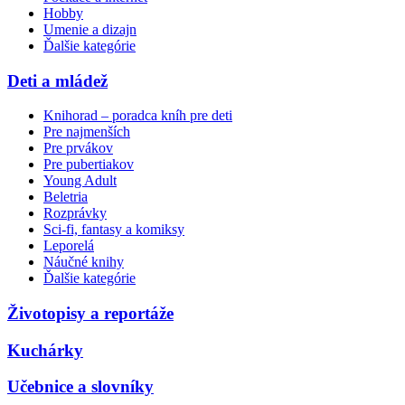
Hobby
Umenie a dizajn
Ďalšie kategórie
Deti a mládež
Knihorad – poradca kníh pre deti
Pre najmenších
Pre prvákov
Pre pubertiakov
Young Adult
Beletria
Rozprávky
Sci-fi, fantasy a komiksy
Leporelá
Náučné knihy
Ďalšie kategórie
Životopisy a reportáže
Kuchárky
Učebnice a slovníky