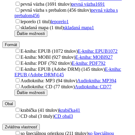
pevná väzba (1691 titulov)
pevná väzba
1691
pevná väzba s prebalom (456 titulov)
pevná väzba s
prebalom
456
leporelo (1 titul)
leporelo
1
skladaná mapa (1 titul)
skladaná mapa
1
Ďalšie možnosti
Formát
E-kniha: EPUB (1072 titulov)
E-kniha: EPUB
1072
E-kniha: MOBI (927 titulov)
E-kniha: MOBI
927
E-kniha: PDF (792 titulov)
E-kniha: PDF
792
E-kniha: EPUB (Adobe DRM) (145 titulov)
E-kniha:
EPUB (Adobe DRM)
145
Audiokniha: MP3 (94 titulov)
Audiokniha: MP3
94
Audiokniha: CD (77 titulov)
Audiokniha: CD
77
Ďalšie možnosti
Obal
krabička (41 titulov)
krabička
41
CD obal (3 tituly)
CD obal
3
Zvláštna vlastnosť
so špeciálnou oriezkou (211 titulov)
so špeciálnou