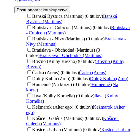
Dostupnosť v kníhkupectve
Banská Bystrica (Martinus) (0 titulov)
Banská
Bystrica (Martinus)
Bratislava - Cubicon (Martinus) (0 titulov)
Bratislava
- Cubicon (Martinus)
Bratislava - Nivy (Martinus) (0 titulov)
Bratislava -
Nivy (Martinus)
Bratislava - Obchodná (Martinus) (0
titulov)
Bratislava - Obchodná (Martinus)
Brezno (Knihy Brezno) (0 titulov)
Brezno (Knihy
Brezno)
Čadca (Arcus) (0 titulov)
Čadca (Arcus)
Dolný Kubín (Zrno) (0 titulov)
Dolný Kubín (Zrno)
Humenné (Na korze) (0 titulov)
Humenné (Na
korze)
Ilava (Knihy Kornélia) (0 titulov)
Ilava (Knihy
Kornélia)
Kežmarok (Alter ego) (0 titulov)
Kežmarok (Alter
ego)
Košice - Galéria (Martinus) (0 titulov)
Košice -
Galéria (Martinus)
Košice - Urban (Martinus) (0 titulov)
Košice - Urban