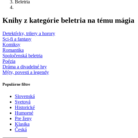
Beletria
Knihy z kategórie beletria na tému mágia
Detektívky, trilery a horory
Sci-fi a fantasy
Komiksy
Romantika
Spoločenská beletria
Poézia
Dráma a divadelné hry
Mýty, povesti a legendy
Populárne filtre
Slovenská
Svetová
Historické
Humorné
Pre ženy
Klasika
Česká