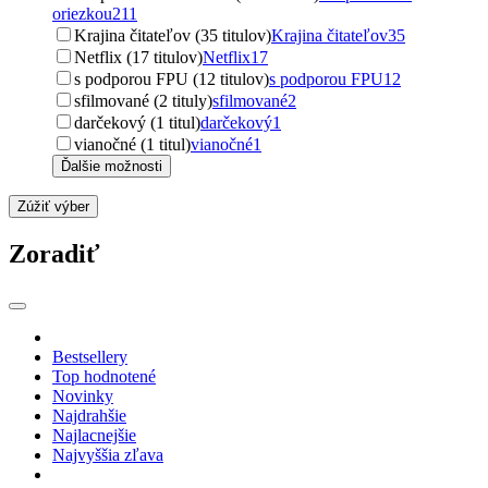
oriezkou
211
Krajina čitateľov (35 titulov)
Krajina čitateľov
35
Netflix (17 titulov)
Netflix
17
s podporou FPU (12 titulov)
s podporou FPU
12
sfilmované (2 tituly)
sfilmované
2
darčekový (1 titul)
darčekový
1
vianočné (1 titul)
vianočné
1
Ďalšie možnosti
Zúžiť výber
Zoradiť
Bestsellery
Top hodnotené
Novinky
Najdrahšie
Najlacnejšie
Najvyššia zľava