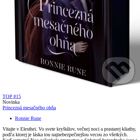
TOP #15
Novinka
Princezná mesačného ohňa
Ronnie Rune
Vitajte v Elesthei. Vo svete kryštálov, večnej noci a prastarej kliatby,
podľa ktorej je láska tou najnebezpečnejšou vecou zo všetkých.