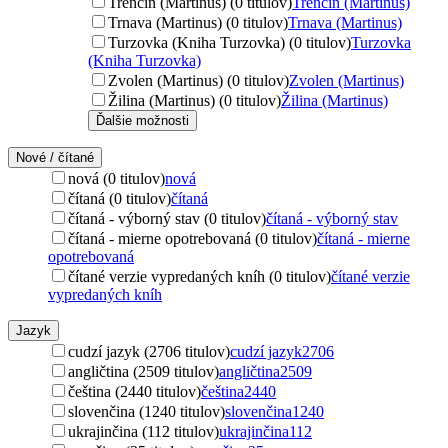
Trenčín (Martinus) (0 titulov)
Trenčín (Martinus)
Trnava (Martinus) (0 titulov)
Trnava (Martinus)
Turzovka (Kniha Turzovka) (0 titulov)
Turzovka
(Kniha Turzovka)
Zvolen (Martinus) (0 titulov)
Zvolen (Martinus)
Žilina (Martinus) (0 titulov)
Žilina (Martinus)
Ďalšie možnosti
Nové / čítané
nová (0 titulov)
nová
čítaná (0 titulov)
čítaná
čítaná - výborný stav (0 titulov)
čítaná - výborný stav
čítaná - mierne opotrebovaná (0 titulov)
čítaná - mierne
opotrebovaná
čítané verzie vypredaných kníh (0 titulov)
čítané verzie
vypredaných kníh
Jazyk
cudzí jazyk (2706 titulov)
cudzí jazyk
2706
angličtina (2509 titulov)
angličtina
2509
čeština (2440 titulov)
čeština
2440
slovenčina (1240 titulov)
slovenčina
1240
ukrajinčina (112 titulov)
ukrajinčina
112