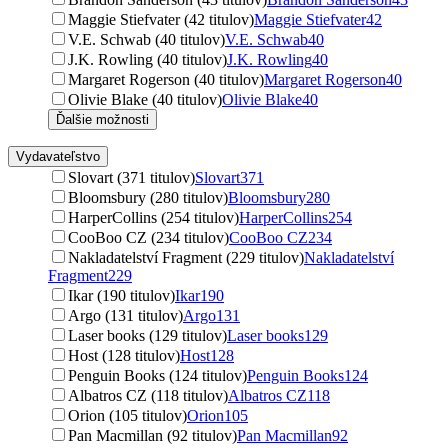
Maggie Stiefvater (42 titulov)
Maggie Stiefvater
42
V.E. Schwab (40 titulov)
V.E. Schwab
40
J.K. Rowling (40 titulov)
J.K. Rowling
40
Margaret Rogerson (40 titulov)
Margaret Rogerson
40
Olivie Blake (40 titulov)
Olivie Blake
40
Ďalšie možnosti
Vydavateľstvo
Slovart (371 titulov)
Slovart
371
Bloomsbury (280 titulov)
Bloomsbury
280
HarperCollins (254 titulov)
HarperCollins
254
CooBoo CZ (234 titulov)
CooBoo CZ
234
Nakladatelství Fragment (229 titulov)
Nakladatelství
Fragment
229
Ikar (190 titulov)
Ikar
190
Argo (131 titulov)
Argo
131
Laser books (129 titulov)
Laser books
129
Host (128 titulov)
Host
128
Penguin Books (124 titulov)
Penguin Books
124
Albatros CZ (118 titulov)
Albatros CZ
118
Orion (105 titulov)
Orion
105
Pan Macmillan (92 titulov)
Pan Macmillan
92