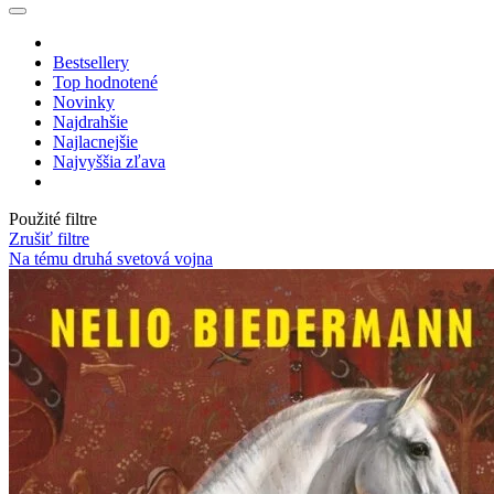
Bestsellery
Top hodnotené
Novinky
Najdrahšie
Najlacnejšie
Najvyššia zľava
Použité filtre
Zrušiť filtre
Na tému druhá svetová vojna