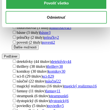
Povoliť všetko
romány (2164 titulov)
romány
2164
poviedky (92 titulov)
poviedky
92
novela (22 titulov)
novela
22
Odmietnuť
postrehy (11 titulov)
postrehy
11
úvahy (6 titulov)
úvahy
6
múdroslovia (3 tituly)
múdroslovia
3
básne (3 tituly)
básne
3
príručky (2 tituly)
príručky
2
povesti (2 tituly)
povesti
2
Ďalšie možnosti
Podžáner
detektívky (44 titulov)
detektívky
44
thrillery (38 titulov)
thrillery
38
komiksy (30 titulov)
komiksy
30
sci-fi (29 titulov)
sci-fi
29
náučné (22 titulov)
náučné
22
magický realizmus (16 titulov)
magický realizmus
16
fantasy (11 titulov)
fantasy
11
steampunk (6 titulov)
steampunk
6
dystopický (6 titulov)
dystopický
6
poviedky (5 titulov)
poviedky
5