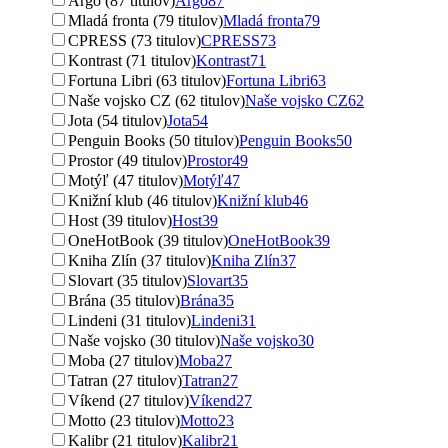
Argo (87 titulov)
Argo
87
Mladá fronta (79 titulov)
Mladá fronta
79
CPRESS (73 titulov)
CPRESS
73
Kontrast (71 titulov)
Kontrast
71
Fortuna Libri (63 titulov)
Fortuna Libri
63
Naše vojsko CZ (62 titulov)
Naše vojsko CZ
62
Jota (54 titulov)
Jota
54
Penguin Books (50 titulov)
Penguin Books
50
Prostor (49 titulov)
Prostor
49
Motýľ (47 titulov)
Motýľ
47
Knižní klub (46 titulov)
Knižní klub
46
Host (39 titulov)
Host
39
OneHotBook (39 titulov)
OneHotBook
39
Kniha Zlín (37 titulov)
Kniha Zlín
37
Slovart (35 titulov)
Slovart
35
Brána (35 titulov)
Brána
35
Lindeni (31 titulov)
Lindeni
31
Naše vojsko (30 titulov)
Naše vojsko
30
Moba (27 titulov)
Moba
27
Tatran (27 titulov)
Tatran
27
Víkend (27 titulov)
Víkend
27
Motto (23 titulov)
Motto
23
Kalibr (21 titulov)
Kalibr
21