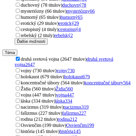
duchovný (78 titulov)
duchovný
78
mysteriózny (66 titulov)
mysteriózny
66
humorný (65 titulov)
humorný
65
erotický (29 titulov)
erotický
29
cestopisný (4 tituly)
cestopisný
4
rebelský (2 tituly)
rebelský
2
Ďalšie možnosti
Téma
druhá svetová vojna (2647 titulov)
druhá svetová
vojna
2647
vojny (730 titulov)
vojny
730
holokaust (679 titulov)
holokaust
679
koncentračné tábory (564 titulov)
koncentračné tábory
564
Židia (560 titulov)
Židia
560
vojna (447 titulov)
vojna
447
láska (334 titulov)
láska
334
nacizmus (319 titulov)
nacizmus
319
fašizmus (227 titulov)
fašizmus
227
rodina (212 titulov)
rodina
212
Osvienčim (199 titulov)
Osvienčim
199
história (145 titulov)
história
145