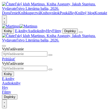
Doručenie
Kníhkupectvá
Knihovrátok
Poukážky
Knižný blog
Kontakt
E-knihy
Audioknihy
Hry
Filmy
Knihy
Doplnky
Vyhľadávanie
Prihlásiť
Vyhľadávanie
Knihy
E-knihy
Audioknihy
Hry
Filmy
Doplnky