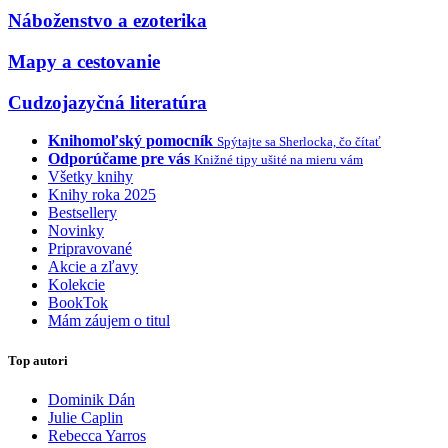
Náboženstvo a ezoterika
Mapy a cestovanie
Cudzojazyčná literatúra
Knihomoľský pomocník
Spýtajte sa Sherlocka, čo čítať
Odporúčame pre vás
Knižné tipy ušité na mieru vám
Všetky knihy
Knihy roka 2025
Bestsellery
Novinky
Pripravované
Akcie a zľavy
Kolekcie
BookTok
Mám záujem o titul
Top autori
Dominik Dán
Julie Caplin
Rebecca Yarros