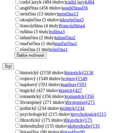
cudzí jazyk (484 titulov)
cudzí jazyk
484
angličtina (456 titulov)
angličtina
456
nemčina (13 titulov)
nemčina
13
ukrajinčina (5 titulov)
ukrajinčina
5
francúzština (4 tituly)
francúzština
4
ruština (3 tituly)
ruština
3
taliančina (2 tituly)
taliančina
2
maďarčina (1 titul)
maďarčina
1
rómčina (1 titul)
rómčina
1
Ďalšie možnosti
Štýl
historický (2158 titulov)
historický
2158
vojnový (1549 titulov)
vojnový
1549
napínavý (593 titulov)
napínavý
593
tragický (427 titulov)
tragický
427
romantický (356 titulov)
romantický
356
životopisný (271 titulov)
životopisný
271
politický (234 titulov)
politický
234
psychologický (215 titulov)
psychologický
215
filozofický (175 titulov)
filozofický
175
dobrodružný (135 titulov)
dobrodružný
135
špionážny (90 titulov)
špionážny
90