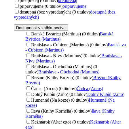
predpredaj (0 titulov)
predpredaj
pripravujeme (0 titulov)
pripravujeme
dostupná (bez vypredaných) (0 titulov)
dostupná (bez
vypredaných)
Dostupnosť v kníhkupectve
Banská Bystrica (Martinus) (0 titulov)
Banská
Bystrica (Martinus)
Bratislava - Cubicon (Martinus) (0 titulov)
Bratislava
- Cubicon (Martinus)
Bratislava - Nivy (Martinus) (0 titulov)
Bratislava -
Nivy (Martinus)
Bratislava - Obchodná (Martinus) (0
titulov)
Bratislava - Obchodná (Martinus)
Brezno (Knihy Brezno) (0 titulov)
Brezno (Knihy
Brezno)
Čadca (Arcus) (0 titulov)
Čadca (Arcus)
Dolný Kubín (Zrno) (0 titulov)
Dolný Kubín (Zrno)
Humenné (Na korze) (0 titulov)
Humenné (Na
korze)
Ilava (Knihy Kornélia) (0 titulov)
Ilava (Knihy
Kornélia)
Kežmarok (Alter ego) (0 titulov)
Kežmarok (Alter
ego)