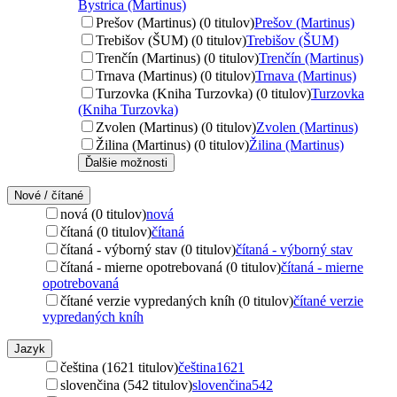
Bystrica (Martinus)
Prešov (Martinus) (0 titulov)
Prešov (Martinus)
Trebišov (ŠUM) (0 titulov)
Trebišov (ŠUM)
Trenčín (Martinus) (0 titulov)
Trenčín (Martinus)
Trnava (Martinus) (0 titulov)
Trnava (Martinus)
Turzovka (Kniha Turzovka) (0 titulov)
Turzovka
(Kniha Turzovka)
Zvolen (Martinus) (0 titulov)
Zvolen (Martinus)
Žilina (Martinus) (0 titulov)
Žilina (Martinus)
Ďalšie možnosti
Nové / čítané
nová (0 titulov)
nová
čítaná (0 titulov)
čítaná
čítaná - výborný stav (0 titulov)
čítaná - výborný stav
čítaná - mierne opotrebovaná (0 titulov)
čítaná - mierne
opotrebovaná
čítané verzie vypredaných kníh (0 titulov)
čítané verzie
vypredaných kníh
Jazyk
čeština (1621 titulov)
čeština
1621
slovenčina (542 titulov)
slovenčina
542