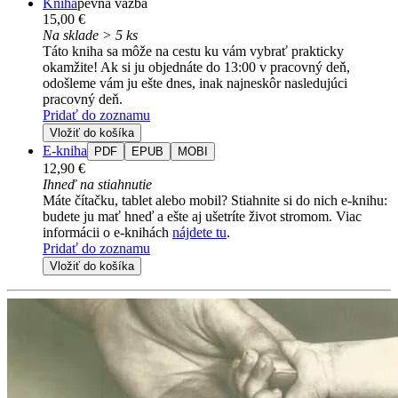
Kniha
pevná väzba
15,00 €
Na sklade > 5 ks
Táto kniha sa môže na cestu ku vám vybrať prakticky
okamžite! Ak si ju objednáte do 13:00 v pracovný deň,
odošleme vám ju ešte dnes, inak najneskôr nasledujúci
pracovný deň.
Pridať do zoznamu
Vložiť do košíka
E-kniha
PDF
EPUB
MOBI
12,90 €
Ihneď na stiahnutie
Máte čítačku, tablet alebo mobil? Stiahnite si do nich e-knihu:
budete ju mať hneď a ešte aj ušetríte život stromom. Viac
informácii o e-knihách
nájdete tu
.
Pridať do zoznamu
Vložiť do košíka