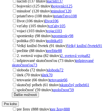
nacisti (137 titulov)
nacisti
137
bojovníci (125 titulov)
bojovníci
125
minulosť (120 titulov)
minulosť
120
priateľstvo (108 titulov)
priateľstvo
108
život (106 titulov)
život
106
vzťahy (105 titulov)
vzťahy
105
vojaci (103 titulov)
vojaci
103
spomienky (98 titulov)
spomienky
98
politika (93 titulov)
politika
93
Velký knižní čtvrtek (91 titulov)
Velký knižní čtvrtek
91
prežitie (88 titulov)
prežitie
88
2. svetová vojna (82 titulov)
2. svetová vojna
82
inšpirované skutočnosťou (73 titulov)
inšpirované
skutočnosťou
73
sloboda (72 titulov)
sloboda
72
útek (70 titulov)
útek
70
tetovanie (66 titulov)
tetovanie
66
skutočný príbeh (61 titulov)
skutočný príbeh
61
spoločnosť (59 titulov)
spoločnosť
59
Ďalšie možnosti
Pre koho
pre ženy (888 titulov)
pre ženy
888