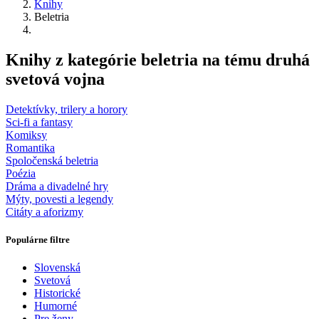
Knihy
Beletria
Knihy z kategórie beletria na tému druhá
svetová vojna
Detektívky, trilery a horory
Sci-fi a fantasy
Komiksy
Romantika
Spoločenská beletria
Poézia
Dráma a divadelné hry
Mýty, povesti a legendy
Citáty a aforizmy
Populárne filtre
Slovenská
Svetová
Historické
Humorné
Pre ženy