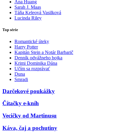
Ana Huang
Sarah J. Maas
Táňa Keleová Vasilková
Lucinda Riley
Top série
Romantické úteky
Harry Potter
Kapitán Stein a Notár Barbarič
Denník odvážneho bojka
Krimi Dominika Dána
Učím sa rozprávať
Duna
Smradi
Darčekové poukážky
Čítačky e-kníh
Vecičky od Martinusu
Káva, čaj a pochutiny