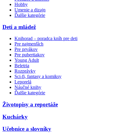
Hobby
Umenie a dizajn
Ďalšie kategórie
Deti a mládež
Knihorad – poradca kníh pre deti
Pre najmenších
Pre prvákov
Pre pubertiakov
Young Adult
Beletria
Rozprávky
Sci-fi, fantasy a komiksy
Leporelá
Náučné knihy
Ďalšie kategórie
Životopisy a reportáže
Kuchárky
Učebnice a slovníky