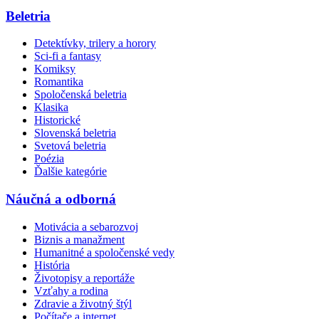
Beletria
Detektívky, trilery a horory
Sci-fi a fantasy
Komiksy
Romantika
Spoločenská beletria
Klasika
Historické
Slovenská beletria
Svetová beletria
Poézia
Ďalšie kategórie
Náučná a odborná
Motivácia a sebarozvoj
Biznis a manažment
Humanitné a spoločenské vedy
História
Životopisy a reportáže
Vzťahy a rodina
Zdravie a životný štýl
Počítače a internet