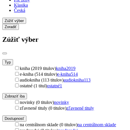
Klasika
Česká
Zúžiť výber
Zoradiť
Zúžiť výber
Typ
kniha (2019 titulov)
kniha
2019
e-kniha (514 titulov)
e-kniha
514
audiokniha (113 titulov)
audiokniha
113
ostatné (1 titul)
ostatné
1
Zobraziť iba
novinky (0 titulov)
novinky
zľavnené tituly (0 titulov)
zľavnené tituly
Dostupnosť
na centrálnom sklade (0 titulov)
na centrálnom sklade