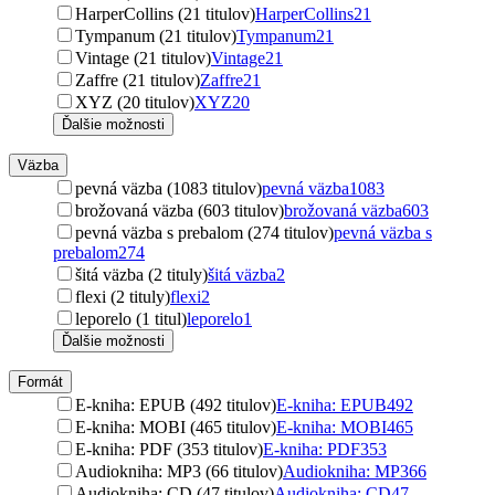
HarperCollins (21 titulov)
HarperCollins
21
Tympanum (21 titulov)
Tympanum
21
Vintage (21 titulov)
Vintage
21
Zaffre (21 titulov)
Zaffre
21
XYZ (20 titulov)
XYZ
20
Ďalšie možnosti
Väzba
pevná väzba (1083 titulov)
pevná väzba
1083
brožovaná väzba (603 titulov)
brožovaná väzba
603
pevná väzba s prebalom (274 titulov)
pevná väzba s
prebalom
274
šitá väzba (2 tituly)
šitá väzba
2
flexi (2 tituly)
flexi
2
leporelo (1 titul)
leporelo
1
Ďalšie možnosti
Formát
E-kniha: EPUB (492 titulov)
E-kniha: EPUB
492
E-kniha: MOBI (465 titulov)
E-kniha: MOBI
465
E-kniha: PDF (353 titulov)
E-kniha: PDF
353
Audiokniha: MP3 (66 titulov)
Audiokniha: MP3
66
Audiokniha: CD (47 titulov)
Audiokniha: CD
47