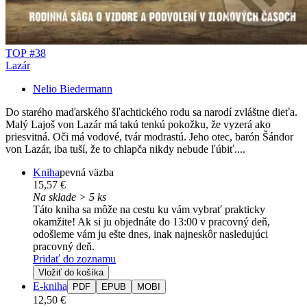
TOP #38
Lazár
Nelio Biedermann
Do starého maďarského šľachtického rodu sa narodí zvláštne dieťa.
Malý Lajoš von Lazár má takú tenkú pokožku, že vyzerá ako
priesvitná. Oči má vodové, tvár modrastú. Jeho otec, barón Šándor
von Lazár, iba tuší, že to chlapča nikdy nebude ľúbiť....
Kniha
pevná väzba
15,57 €
Na sklade > 5 ks
Táto kniha sa môže na cestu ku vám vybrať prakticky
okamžite! Ak si ju objednáte do 13:00 v pracovný deň,
odošleme vám ju ešte dnes, inak najneskôr nasledujúci
pracovný deň.
Pridať do zoznamu
Vložiť do košíka
E-kniha
PDF
EPUB
MOBI
12,50 €