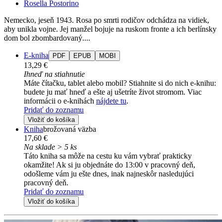
Rosella Postorino
Nemecko, jeseň 1943. Rosa po smrti rodičov odchádza na vidiek,
aby unikla vojne. Jej manžel bojuje na ruskom fronte a ich berlínsky
dom bol zbombardovaný....
E-kniha
PDF
EPUB
MOBI
13,29 €
Ihneď na stiahnutie
Máte čítačku, tablet alebo mobil? Stiahnite si do nich e-knihu:
budete ju mať hneď a ešte aj ušetríte život stromom. Viac
informácii o e-knihách
nájdete tu
.
Pridať do zoznamu
Vložiť do košíka
Kniha
brožovaná väzba
17,60 €
Na sklade > 5 ks
Táto kniha sa môže na cestu ku vám vybrať prakticky
okamžite! Ak si ju objednáte do 13:00 v pracovný deň,
odošleme vám ju ešte dnes, inak najneskôr nasledujúci
pracovný deň.
Pridať do zoznamu
Vložiť do košíka