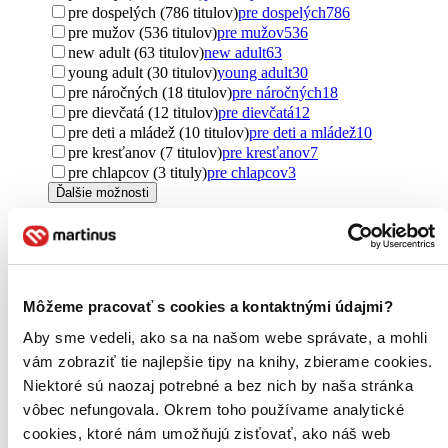
pre dospelých (786 titulov)
pre dospelých
786
pre mužov (536 titulov)
pre mužov
536
new adult (63 titulov)
new adult
63
young adult (30 titulov)
young adult
30
pre náročných (18 titulov)
pre náročných
18
pre dievčatá (12 titulov)
pre dievčatá
12
pre deti a mládež (10 titulov)
pre deti a mládež
10
pre kresťanov (7 titulov)
pre kresťanov
7
pre chlapcov (3 tituly)
pre chlapcov
3
Ďalšie možnosti
Pôvod
zahraničný (1131 titulov)
zahraničný
1131
Spojené štáty (339 titulov)
Spojené štáty
339
Spojené kráľovstvo (319 titulov)
Spojené kráľovstvo
319
Môžeme pracovať s cookies a kontaktnými údajmi?
Česko (307 titulov)
Česko
307
Nemecko (107 titulov)
Nemecko
107
Aby sme vedeli, ako sa na našom webe správate, a mohli
Slovensko (93 titulov)
Slovensko
93
vám zobraziť tie najlepšie tipy na knihy, zbierame cookies.
Nový Zéland (74 titulov)
Nový Zéland
74
Niektoré sú naozaj potrebné a bez nich by naša stránka
Taliansko (64 titulov)
Taliansko
64
vôbec nefungovala. Okrem toho používame analytické
Poľsko (50 titulov)
Poľsko
50
severský (42 titulov)
severský
42
cookies, ktoré nám umožňujú zisťovať, ako náš web