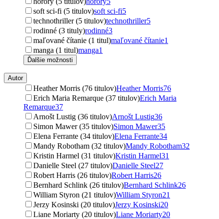
horory (5 titulov)
horory
5
soft sci-fi (5 titulov)
soft sci-fi
5
technothriller (5 titulov)
technothriller
5
rodinné (3 tituly)
rodinné
3
maľované čítanie (1 titul)
maľované čítanie
1
manga (1 titul)
manga
1
Ďalšie možnosti
Autor
Heather Morris (76 titulov)
Heather Morris
76
Erich Maria Remarque (37 titulov)
Erich Maria
Remarque
37
Arnošt Lustig (36 titulov)
Arnošt Lustig
36
Simon Mawer (35 titulov)
Simon Mawer
35
Elena Ferrante (34 titulov)
Elena Ferrante
34
Mandy Robotham (32 titulov)
Mandy Robotham
32
Kristin Harmel (31 titulov)
Kristin Harmel
31
Danielle Steel (27 titulov)
Danielle Steel
27
Robert Harris (26 titulov)
Robert Harris
26
Bernhard Schlink (26 titulov)
Bernhard Schlink
26
William Styron (21 titulov)
William Styron
21
Jerzy Kosinski (20 titulov)
Jerzy Kosinski
20
Liane Moriarty (20 titulov)
Liane Moriarty
20