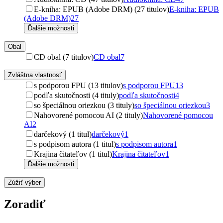
E-kniha: EPUB (Adobe DRM) (27 titulov)
E-kniha: EPUB
(Adobe DRM)
27
Ďalšie možnosti
Obal
CD obal (7 titulov)
CD obal
7
Zvláštna vlastnosť
s podporou FPU (13 titulov)
s podporou FPU
13
podľa skutočnosti (4 tituly)
podľa skutočnosti
4
so špeciálnou oriezkou (3 tituly)
so špeciálnou oriezkou
3
Nahovorené pomocou AI (2 tituly)
Nahovorené pomocou
AI
2
darčekový (1 titul)
darčekový
1
s podpisom autora (1 titul)
s podpisom autora
1
Krajina čitateľov (1 titul)
Krajina čitateľov
1
Ďalšie možnosti
Zúžiť výber
Zoradiť