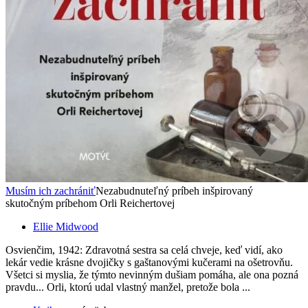
Musím ich zachrániť
Nezabudnuteľný príbeh inšpirovaný
skutočným príbehom Orli Reichertovej
Ellie Midwood
Osvienčim, 1942: Zdravotná sestra sa celá chveje, keď vidí, ako
lekár vedie krásne dvojičky s gaštanovými kučerami na ošetrovňu.
Všetci si myslia, že týmto nevinným dušiam pomáha, ale ona pozná
pravdu... Orli, ktorú udal vlastný manžel, pretože bola ...