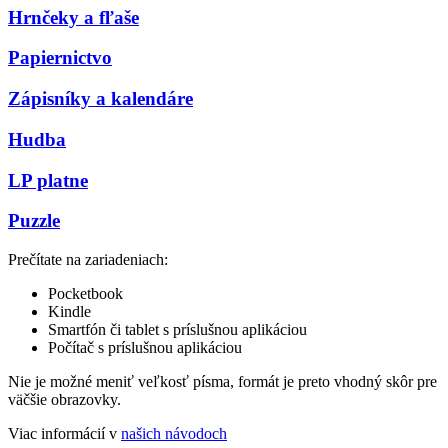
Hrnčeky a fľaše
Papiernictvo
Zápisníky a kalendáre
Hudba
LP platne
Puzzle
Prečítate na zariadeniach:
Pocketbook
Kindle
Smartfón či tablet s príslušnou aplikáciou
Počítač s príslušnou aplikáciou
Nie je možné meniť veľkosť písma, formát je preto vhodný skôr pre
väčšie obrazovky.
Viac informácií v
našich návodoch