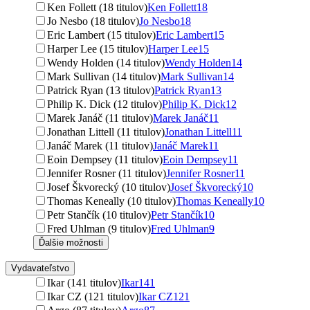
Ken Follett (18 titulov)
Ken Follett
18
Jo Nesbo (18 titulov)
Jo Nesbo
18
Eric Lambert (15 titulov)
Eric Lambert
15
Harper Lee (15 titulov)
Harper Lee
15
Wendy Holden (14 titulov)
Wendy Holden
14
Mark Sullivan (14 titulov)
Mark Sullivan
14
Patrick Ryan (13 titulov)
Patrick Ryan
13
Philip K. Dick (12 titulov)
Philip K. Dick
12
Marek Janáč (11 titulov)
Marek Janáč
11
Jonathan Littell (11 titulov)
Jonathan Littell
11
Janáč Marek (11 titulov)
Janáč Marek
11
Eoin Dempsey (11 titulov)
Eoin Dempsey
11
Jennifer Rosner (11 titulov)
Jennifer Rosner
11
Josef Škvorecký (10 titulov)
Josef Škvorecký
10
Thomas Keneally (10 titulov)
Thomas Keneally
10
Petr Stančík (10 titulov)
Petr Stančík
10
Fred Uhlman (9 titulov)
Fred Uhlman
9
Ďalšie možnosti
Vydavateľstvo
Ikar (141 titulov)
Ikar
141
Ikar CZ (121 titulov)
Ikar CZ
121