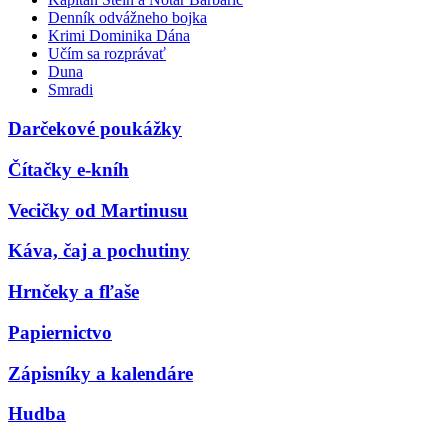
Denník odvážneho bojka
Krimi Dominika Dána
Učím sa rozprávať
Duna
Smradi
Darčekové poukážky
Čítačky e-kníh
Vecičky od Martinusu
Káva, čaj a pochutiny
Hrnčeky a fľaše
Papiernictvo
Zápisníky a kalendáre
Hudba