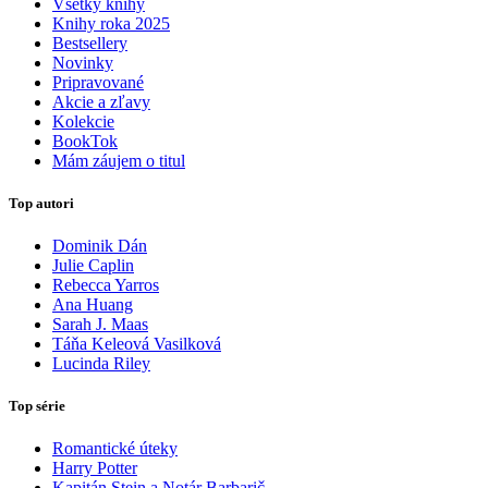
Všetky knihy
Knihy roka 2025
Bestsellery
Novinky
Pripravované
Akcie a zľavy
Kolekcie
BookTok
Mám záujem o titul
Top autori
Dominik Dán
Julie Caplin
Rebecca Yarros
Ana Huang
Sarah J. Maas
Táňa Keleová Vasilková
Lucinda Riley
Top série
Romantické úteky
Harry Potter
Kapitán Stein a Notár Barbarič