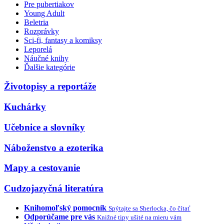
Pre pubertiakov
Young Adult
Beletria
Rozprávky
Sci-fi, fantasy a komiksy
Leporelá
Náučné knihy
Ďalšie kategórie
Životopisy a reportáže
Kuchárky
Učebnice a slovníky
Náboženstvo a ezoterika
Mapy a cestovanie
Cudzojazyčná literatúra
Knihomoľský pomocník
Spýtajte sa Sherlocka, čo čítať
Odporúčame pre vás
Knižné tipy ušité na mieru vám