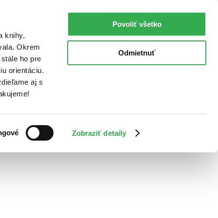
Povoliť všetko
a knihy,
ovala. Okrem
Odmietnuť
stále ho pre
u orientáciu.
dieľame aj s
Ďakujeme!
ngové
Zobraziť detaily