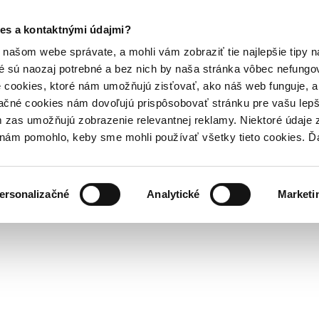
es a kontaktnými údajmi?
našom webe správate, a mohli vám zobraziť tie najlepšie tipy n
é sú naozaj potrebné a bez nich by naša stránka vôbec nefung
 cookies, ktoré nám umožňujú zisťovať, ako náš web funguje, a 
ačné cookies nám dovoľujú prispôsobovať stránku pre vašu lepši
zas umožňujú zobrazenie relevantnej reklamy. Niektoré údaje z
y nám pomohlo, keby sme mohli používať všetky tieto cookies. 
ersonalizačné
Analytické
Marketi