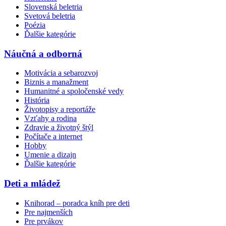
Slovenská beletria
Svetová beletria
Poézia
Ďalšie kategórie
Náučná a odborná
Motivácia a sebarozvoj
Biznis a manažment
Humanitné a spoločenské vedy
História
Životopisy a reportáže
Vzťahy a rodina
Zdravie a životný štýl
Počítače a internet
Hobby
Umenie a dizajn
Ďalšie kategórie
Deti a mládež
Knihorad – poradca kníh pre deti
Pre najmenších
Pre prvákov