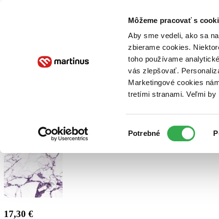
Doručenie
Kníhkupectvá
Knihovrátok
Poukážky
Knižný blog
Kontakt
Môžeme pracovať s cooki
Aby sme vedeli, ako sa na 
zbierame cookies. Niektor
E-knihy
Audioknihy
Hry
Filmy
Knihy
Doplnky
toho používame analytické
vás zlepšovať. Personaliz
Vyhľadávanie
Marketingové cookies nám 
tretími stranami. Veľmi b
Prihlásiť
Výber
Potrebné
P
súhlasu
17,30 €