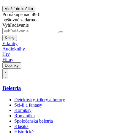
Vložiť do košíka
Pri nákupe nad 49 €
poštovné zadarmo
Vyhľadávanie
Knihy
E-knihy
Audioknihy
Hry
Filmy
Doplnky
Beletria
Detektívky, trilery a horory
Sci-fi a fantasy
Komiksy
Romantika
Spoločenská beletria
Klasika
Historické