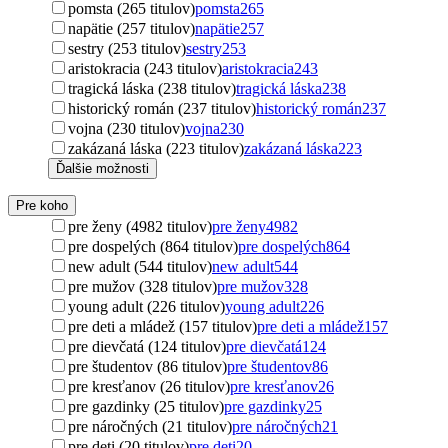
pomsta (265 titulov)
pomsta
265
napätie (257 titulov)
napätie
257
sestry (253 titulov)
sestry
253
aristokracia (243 titulov)
aristokracia
243
tragická láska (238 titulov)
tragická láska
238
historický román (237 titulov)
historický román
237
vojna (230 titulov)
vojna
230
zakázaná láska (223 titulov)
zakázaná láska
223
Ďalšie možnosti
Pre koho
pre ženy (4982 titulov)
pre ženy
4982
pre dospelých (864 titulov)
pre dospelých
864
new adult (544 titulov)
new adult
544
pre mužov (328 titulov)
pre mužov
328
young adult (226 titulov)
young adult
226
pre deti a mládež (157 titulov)
pre deti a mládež
157
pre dievčatá (124 titulov)
pre dievčatá
124
pre študentov (86 titulov)
pre študentov
86
pre kresťanov (26 titulov)
pre kresťanov
26
pre gazdinky (25 titulov)
pre gazdinky
25
pre náročných (21 titulov)
pre náročných
21
pre deti (20 titulov)
pre deti
20