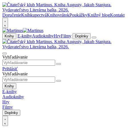
Doručenie
Kníhkupectvá
Knihovrátok
Poukážky
Knižný blog
Kontakt
E-knihy
Audioknihy
Hry
Filmy
Knihy
Doplnky
Vyhľadávanie
Prihlásiť
Vyhľadávanie
Knihy
E-knihy
Audioknihy
Hry
Filmy
Doplnky