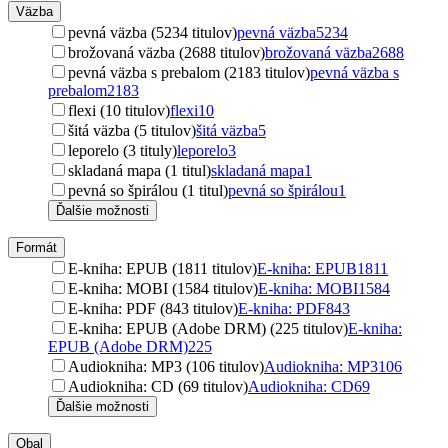
Väzba
pevná väzba (5234 titulov)
pevná väzba
5234
brožovaná väzba (2688 titulov)
brožovaná väzba
2688
pevná väzba s prebalom (2183 titulov)
pevná väzba s
prebalom
2183
flexi (10 titulov)
flexi
10
šitá väzba (5 titulov)
šitá väzba
5
leporelo (3 tituly)
leporelo
3
skladaná mapa (1 titul)
skladaná mapa
1
pevná so špirálou (1 titul)
pevná so špirálou
1
Ďalšie možnosti
Formát
E-kniha: EPUB (1811 titulov)
E-kniha: EPUB
1811
E-kniha: MOBI (1584 titulov)
E-kniha: MOBI
1584
E-kniha: PDF (843 titulov)
E-kniha: PDF
843
E-kniha: EPUB (Adobe DRM) (225 titulov)
E-kniha:
EPUB (Adobe DRM)
225
Audiokniha: MP3 (106 titulov)
Audiokniha: MP3
106
Audiokniha: CD (69 titulov)
Audiokniha: CD
69
Ďalšie možnosti
Obal