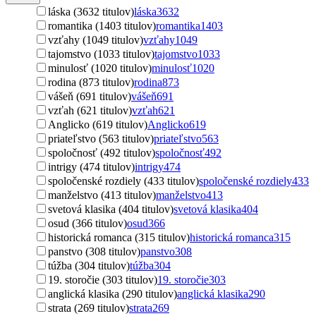
láska (3632 titulov)
láska
3632
romantika (1403 titulov)
romantika
1403
vzťahy (1049 titulov)
vzťahy
1049
tajomstvo (1033 titulov)
tajomstvo
1033
minulosť (1020 titulov)
minulosť
1020
rodina (873 titulov)
rodina
873
vášeň (691 titulov)
vášeň
691
vzťah (621 titulov)
vzťah
621
Anglicko (619 titulov)
Anglicko
619
priateľstvo (563 titulov)
priateľstvo
563
spoločnosť (492 titulov)
spoločnosť
492
intrigy (474 titulov)
intrigy
474
spoločenské rozdiely (433 titulov)
spoločenské rozdiely
433
manželstvo (413 titulov)
manželstvo
413
svetová klasika (404 titulov)
svetová klasika
404
osud (366 titulov)
osud
366
historická romanca (315 titulov)
historická romanca
315
panstvo (308 titulov)
panstvo
308
túžba (304 titulov)
túžba
304
19. storočie (303 titulov)
19. storočie
303
anglická klasika (290 titulov)
anglická klasika
290
strata (269 titulov)
strata
269