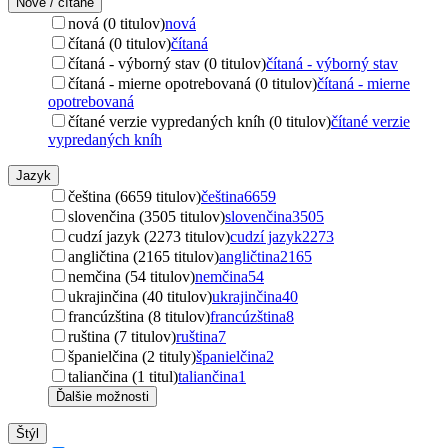
Nové / čítané
nová (0 titulov)
nová
čítaná (0 titulov)
čítaná
čítaná - výborný stav (0 titulov)
čítaná - výborný stav
čítaná - mierne opotrebovaná (0 titulov)
čítaná - mierne
opotrebovaná
čítané verzie vypredaných kníh (0 titulov)
čítané verzie
vypredaných kníh
Jazyk
čeština (6659 titulov)
čeština
6659
slovenčina (3505 titulov)
slovenčina
3505
cudzí jazyk (2273 titulov)
cudzí jazyk
2273
angličtina (2165 titulov)
angličtina
2165
nemčina (54 titulov)
nemčina
54
ukrajinčina (40 titulov)
ukrajinčina
40
francúzština (8 titulov)
francúzština
8
ruština (7 titulov)
ruština
7
španielčina (2 tituly)
španielčina
2
taliančina (1 titul)
taliančina
1
Ďalšie možnosti
Štýl