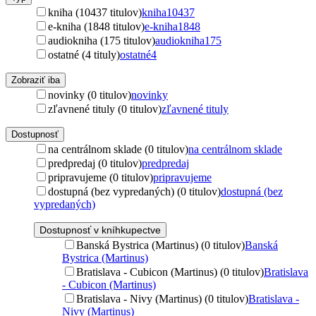
kniha (10437 titulov)
kniha
10437
e-kniha (1848 titulov)
e-kniha
1848
audiokniha (175 titulov)
audiokniha
175
ostatné (4 tituly)
ostatné
4
Zobraziť iba
novinky (0 titulov)
novinky
zľavnené tituly (0 titulov)
zľavnené tituly
Dostupnosť
na centrálnom sklade (0 titulov)
na centrálnom sklade
predpredaj (0 titulov)
predpredaj
pripravujeme (0 titulov)
pripravujeme
dostupná (bez vypredaných) (0 titulov)
dostupná (bez
vypredaných)
Dostupnosť v kníhkupectve
Banská Bystrica (Martinus) (0 titulov)
Banská
Bystrica (Martinus)
Bratislava - Cubicon (Martinus) (0 titulov)
Bratislava
- Cubicon (Martinus)
Bratislava - Nivy (Martinus) (0 titulov)
Bratislava -
Nivy (Martinus)