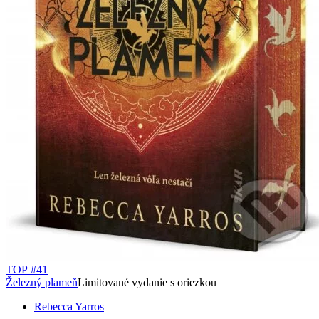
TOP #41
Železný plameň
Limitované vydanie s oriezkou
Rebecca Yarros