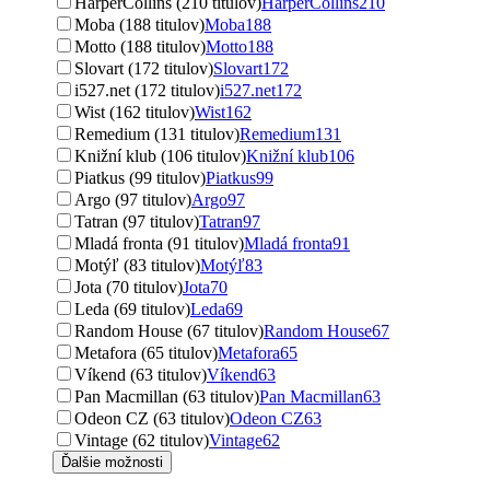
HarperCollins (210 titulov)
HarperCollins
210
Moba (188 titulov)
Moba
188
Motto (188 titulov)
Motto
188
Slovart (172 titulov)
Slovart
172
i527.net (172 titulov)
i527.net
172
Wist (162 titulov)
Wist
162
Remedium (131 titulov)
Remedium
131
Knižní klub (106 titulov)
Knižní klub
106
Piatkus (99 titulov)
Piatkus
99
Argo (97 titulov)
Argo
97
Tatran (97 titulov)
Tatran
97
Mladá fronta (91 titulov)
Mladá fronta
91
Motýľ (83 titulov)
Motýľ
83
Jota (70 titulov)
Jota
70
Leda (69 titulov)
Leda
69
Random House (67 titulov)
Random House
67
Metafora (65 titulov)
Metafora
65
Víkend (63 titulov)
Víkend
63
Pan Macmillan (63 titulov)
Pan Macmillan
63
Odeon CZ (63 titulov)
Odeon CZ
63
Vintage (62 titulov)
Vintage
62
Ďalšie možnosti