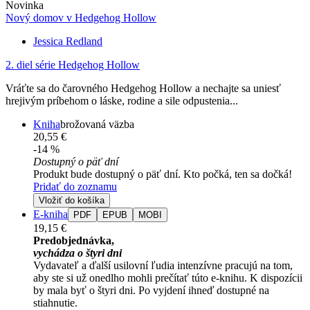
Novinka
Nový domov v Hedgehog Hollow
Jessica Redland
2. diel série
Hedgehog Hollow
Vráťte sa do čarovného Hedgehog Hollow a nechajte sa uniesť
hrejivým príbehom o láske, rodine a sile odpustenia...
Kniha
brožovaná väzba
20,55 €
-14 %
Dostupný o päť dní
Produkt bude dostupný o päť dní. Kto počká, ten sa dočká!
Pridať do zoznamu
Vložiť do košíka
E-kniha
PDF
EPUB
MOBI
19,15 €
Predobjednávka,
vychádza o štyri dni
Vydavateľ a ďalší usilovní ľudia intenzívne pracujú na tom,
aby ste si už onedlho mohli prečítať túto e-knihu. K dispozícii
by mala byť o štyri dni. Po vyjdení ihneď dostupné na
stiahnutie.