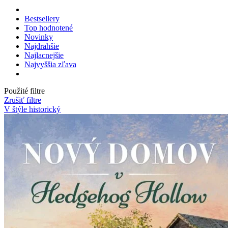
Bestsellery
Top hodnotené
Novinky
Najdrahšie
Najlacnejšie
Najvyššia zľava
Použité filtre
Zrušiť filtre
V štýle historický