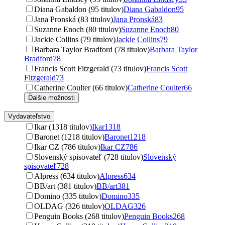
Diana Gabaldon (95 titulov)
Diana Gabaldon
95
Jana Pronská (83 titulov)
Jana Pronská
83
Suzanne Enoch (80 titulov)
Suzanne Enoch
80
Jackie Collins (79 titulov)
Jackie Collins
79
Barbara Taylor Bradford (78 titulov)
Barbara Taylor
Bradford
78
Francis Scott Fitzgerald (73 titulov)
Francis Scott
Fitzgerald
73
Catherine Coulter (66 titulov)
Catherine Coulter
66
Ďalšie možnosti
Vydavateľstvo
Ikar (1318 titulov)
Ikar
1318
Baronet (1218 titulov)
Baronet
1218
Ikar CZ (786 titulov)
Ikar CZ
786
Slovenský spisovateľ (728 titulov)
Slovenský
spisovateľ
728
Alpress (634 titulov)
Alpress
634
BB/art (381 titulov)
BB/art
381
Domino (335 titulov)
Domino
335
OLDAG (326 titulov)
OLDAG
326
Penguin Books (268 titulov)
Penguin Books
268