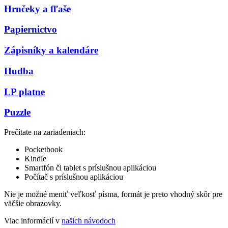
Hrnčeky a fľaše
Papiernictvo
Zápisníky a kalendáre
Hudba
LP platne
Puzzle
Prečítate na zariadeniach:
Pocketbook
Kindle
Smartfón či tablet s príslušnou aplikáciou
Počítač s príslušnou aplikáciou
Nie je možné meniť veľkosť písma, formát je preto vhodný skôr pre
väčšie obrazovky.
Viac informácií v
našich návodoch