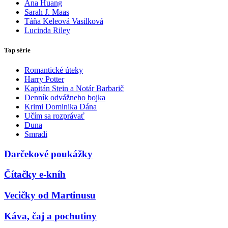
Ana Huang
Sarah J. Maas
Táňa Keleová Vasilková
Lucinda Riley
Top série
Romantické úteky
Harry Potter
Kapitán Stein a Notár Barbarič
Denník odvážneho bojka
Krimi Dominika Dána
Učím sa rozprávať
Duna
Smradi
Darčekové poukážky
Čítačky e-kníh
Vecičky od Martinusu
Káva, čaj a pochutiny