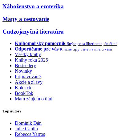
Náboženstvo a ezoterika
Mapy a cestovanie
Cudzojazyčná literatúra
Knihomoľský pomocník
Spýtajte sa Sherlocka, čo čítať
Odporúčame pre vás
Knižné tipy ušité na mieru vám
Všetky knihy
Knihy roka 2025
Bestsellery
Novinky
Pripravované
Akcie a zľavy
Kolekcie
BookTok
Mám záujem o titul
Top autori
Dominik Dán
Julie Caplin
Rebecca Yarros