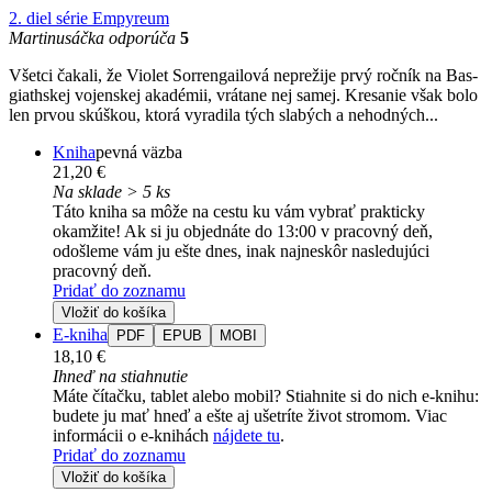
2. diel série
Empyreum
Martinusáčka odporúča
5
Všetci čakali, že Violet Sorrengailová neprežije prvý ročník na Bas­
giathskej vojenskej akadémii, vrátane nej samej. Kresanie však bolo
len prvou skúškou, ktorá vyradila tých slabých a nehodných...
Kniha
pevná väzba
21,20 €
Na sklade > 5 ks
Táto kniha sa môže na cestu ku vám vybrať prakticky
okamžite! Ak si ju objednáte do 13:00 v pracovný deň,
odošleme vám ju ešte dnes, inak najneskôr nasledujúci
pracovný deň.
Pridať do zoznamu
Vložiť do košíka
E-kniha
PDF
EPUB
MOBI
18,10 €
Ihneď na stiahnutie
Máte čítačku, tablet alebo mobil? Stiahnite si do nich e-knihu:
budete ju mať hneď a ešte aj ušetríte život stromom. Viac
informácii o e-knihách
nájdete tu
.
Pridať do zoznamu
Vložiť do košíka