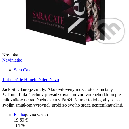
Novinka
Neviniatko
Sara Cate
1. diel série
Hanebné dedičstvo
Jack St. Claire je zúfalý. Ako ovdovený muž a otec zmietaný
žiaľom hľadá útechu v prevádzkovaní novootvoreného klubu pre
milovníkov netradičného sexu v Paríži. Namiesto toho, aby sa so
svojím smútkom vyrovnal, urobí zo svojho srdca nepreniknuteľnú...
Kniha
pevná väzba
19,69 €
-14 %