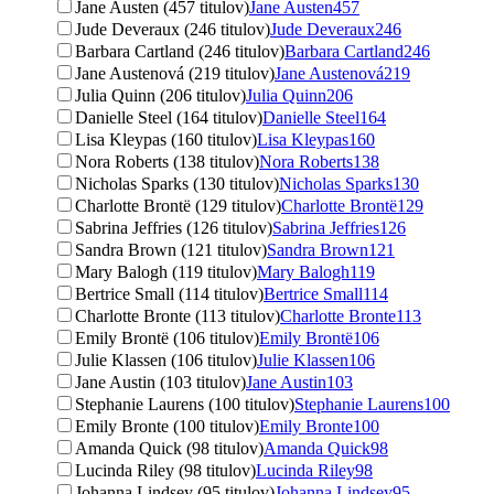
Jane Austen (457 titulov)
Jane Austen
457
Jude Deveraux (246 titulov)
Jude Deveraux
246
Barbara Cartland (246 titulov)
Barbara Cartland
246
Jane Austenová (219 titulov)
Jane Austenová
219
Julia Quinn (206 titulov)
Julia Quinn
206
Danielle Steel (164 titulov)
Danielle Steel
164
Lisa Kleypas (160 titulov)
Lisa Kleypas
160
Nora Roberts (138 titulov)
Nora Roberts
138
Nicholas Sparks (130 titulov)
Nicholas Sparks
130
Charlotte Brontë (129 titulov)
Charlotte Brontë
129
Sabrina Jeffries (126 titulov)
Sabrina Jeffries
126
Sandra Brown (121 titulov)
Sandra Brown
121
Mary Balogh (119 titulov)
Mary Balogh
119
Bertrice Small (114 titulov)
Bertrice Small
114
Charlotte Bronte (113 titulov)
Charlotte Bronte
113
Emily Brontë (106 titulov)
Emily Brontë
106
Julie Klassen (106 titulov)
Julie Klassen
106
Jane Austin (103 titulov)
Jane Austin
103
Stephanie Laurens (100 titulov)
Stephanie Laurens
100
Emily Bronte (100 titulov)
Emily Bronte
100
Amanda Quick (98 titulov)
Amanda Quick
98
Lucinda Riley (98 titulov)
Lucinda Riley
98
Johanna Lindsey (95 titulov)
Johanna Lindsey
95