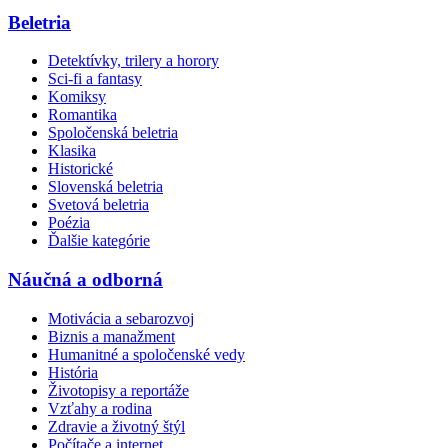
Beletria
Detektívky, trilery a horory
Sci-fi a fantasy
Komiksy
Romantika
Spoločenská beletria
Klasika
Historické
Slovenská beletria
Svetová beletria
Poézia
Ďalšie kategórie
Náučná a odborná
Motivácia a sebarozvoj
Biznis a manažment
Humanitné a spoločenské vedy
História
Životopisy a reportáže
Vzťahy a rodina
Zdravie a životný štýl
Počítače a internet