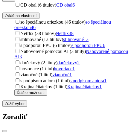
CD obal (6 titulov)
CD obal
6
Zvláštna vlastnosť
so špeciálnou oriezkou (46 titulov)
so špeciálnou
oriezkou
46
Netflix (38 titulov)
Netflix
38
sfilmované (13 titulov)
sfilmované
13
s podporou FPU (6 titulov)
s podporou FPU
6
Nahovorené pomocou AI (3 tituly)
Nahovorené pomocou
AI
3
darčekový (2 tituly)
darčekový
2
hovoriace (1 titul)
hovoriace
1
vianočné (1 titul)
vianočné
1
s podpisom autora (1 titul)
s podpisom autora
1
Krajina čitateľov (1 titul)
Krajina čitateľov
1
Ďalšie možnosti
Zúžiť výber
Zoradiť