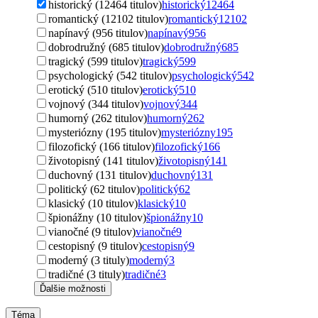
historický (12464 titulov)
historický
12464
romantický (12102 titulov)
romantický
12102
napínavý (956 titulov)
napínavý
956
dobrodružný (685 titulov)
dobrodružný
685
tragický (599 titulov)
tragický
599
psychologický (542 titulov)
psychologický
542
erotický (510 titulov)
erotický
510
vojnový (344 titulov)
vojnový
344
humorný (262 titulov)
humorný
262
mysteriózny (195 titulov)
mysteriózny
195
filozofický (166 titulov)
filozofický
166
životopisný (141 titulov)
životopisný
141
duchovný (131 titulov)
duchovný
131
politický (62 titulov)
politický
62
klasický (10 titulov)
klasický
10
špionážny (10 titulov)
špionážny
10
vianočné (9 titulov)
vianočné
9
cestopisný (9 titulov)
cestopisný
9
moderný (3 tituly)
moderný
3
tradičné (3 tituly)
tradičné
3
Ďalšie možnosti
Téma