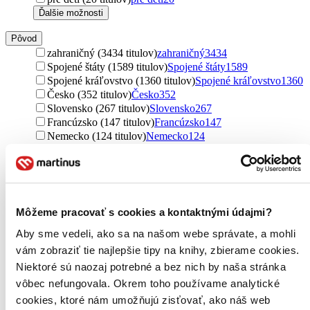
Ďalšie možnosti
Pôvod
zahraničný (3434 titulov)
zahraničný
3434
Spojené štáty (1589 titulov)
Spojené štáty
1589
Spojené kráľovstvo (1360 titulov)
Spojené kráľovstvo
1360
Česko (352 titulov)
Česko
352
Slovensko (267 titulov)
Slovensko
267
Francúzsko (147 titulov)
Francúzsko
147
Nemecko (124 titulov)
Nemecko
124
Austrália (72 titulov)
Austrália
72
Kanada (70 titulov)
Kanada
70
Rusko (50 titulov)
Rusko
50
Írsko (36 titulov)
Írsko
36
severský (34 titulov)
severský
34
Môžeme pracovať s cookies a kontaktnými údajmi?
Dánsko (26 titulov)
Dánsko
26
Taliansko (24 titulov)
Taliansko
24
Aby sme vedeli, ako sa na našom webe správate, a mohli
Nový Zéland (22 titulov)
Nový Zéland
22
vám zobraziť tie najlepšie tipy na knihy, zbierame cookies.
Rakúsko (20 titulov)
Rakúsko
20
Niektoré sú naozaj potrebné a bez nich by naša stránka
Irán (18 titulov)
Irán
18
vôbec nefungovala. Okrem toho používame analytické
Nigéria (11 titulov)
Nigéria
11
cookies, ktoré nám umožňujú zisťovať, ako náš web
Kolumbia (9 titulov)
Kolumbia
9