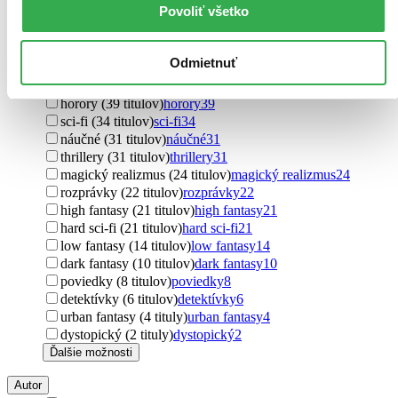
Povoliť všetko
Podžáner
fantasy (171 titulov)
fantasy
171
Odmietnuť
komiksy (118 titulov)
komiksy
118
rodinné (66 titulov)
rodinné
66
horory (39 titulov)
horory
39
sci-fi (34 titulov)
sci-fi
34
náučné (31 titulov)
náučné
31
thrillery (31 titulov)
thrillery
31
magický realizmus (24 titulov)
magický realizmus
24
rozprávky (22 titulov)
rozprávky
22
high fantasy (21 titulov)
high fantasy
21
hard sci-fi (21 titulov)
hard sci-fi
21
low fantasy (14 titulov)
low fantasy
14
dark fantasy (10 titulov)
dark fantasy
10
poviedky (8 titulov)
poviedky
8
detektívky (6 titulov)
detektívky
6
urban fantasy (4 tituly)
urban fantasy
4
dystopický (2 tituly)
dystopický
2
Ďalšie možnosti
Autor