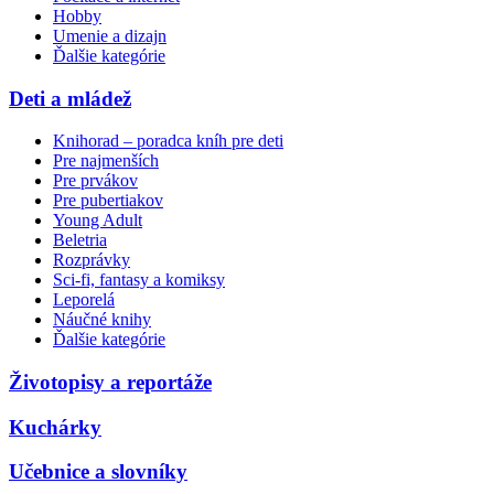
Hobby
Umenie a dizajn
Ďalšie kategórie
Deti a mládež
Knihorad – poradca kníh pre deti
Pre najmenších
Pre prvákov
Pre pubertiakov
Young Adult
Beletria
Rozprávky
Sci-fi, fantasy a komiksy
Leporelá
Náučné knihy
Ďalšie kategórie
Životopisy a reportáže
Kuchárky
Učebnice a slovníky