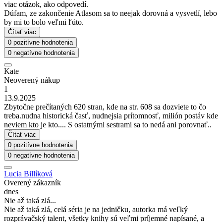
viac otázok, ako odpovedí.
Dúfam, ze zakončenie Atlasom sa to neejak dorovná a vysvetlí, lebo
by mi to bolo veľmi ľúto.
Čítať viac
0 pozitívne hodnotenia
0 negatívne hodnotenia
Kate
Neoverený nákup
1
13.9.2025
Zbytočne prečítaných 620 stran, kde na str. 608 sa dozviete to čo
treba.nudna historická časť, nudnejsia prítomnosť, milión postáv kde
neviem kto je kto.... S ostatnými sestrami sa to nedá ani porovnať..
Čítať viac
0 pozitívne hodnotenia
0 negatívne hodnotenia
Lucia Billíková
Overený zákazník
dnes
Nie až taká zlá...
Nie až taká zlá, celá séria je na jedničku, autorka má veľký
rozprávačský talent, všetky knihy sú veľmi príjemné napísané, a