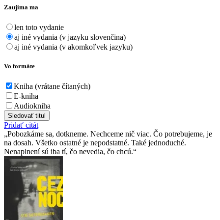
Zaujíma ma
len toto vydanie
aj iné vydania (v jazyku slovenčina)
aj iné vydania (v akomkoľvek jazyku)
Vo formáte
Kniha (vrátane čítaných)
E-kniha
Audiokniha
Sledovať titul
Pridať citát
Pobozkáme sa, dotkneme. Nechceme nič viac. Čo potrebujeme, je
na dosah. Všetko ostatné je nepodstatné. Také jednoduché.
Nenaplnení sú iba tí, čo nevedia, čo chcú.