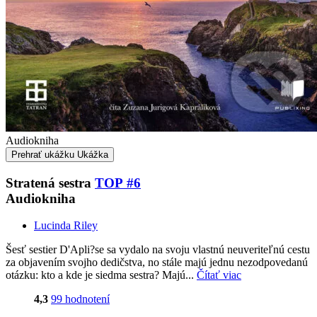
Audiokniha
Prehrať ukážku
Ukážka
Stratená sestra
TOP #6
Audiokniha
Lucinda Riley
Šesť sestier D'Apli?se sa vydalo na svoju vlastnú neuveriteľnú cestu
za objavením svojho dedičstva, no stále majú jednu nezodpovedanú
otázku: kto a kde je siedma sestra? Majú...
Čítať viac
4,3
99 hodnotení