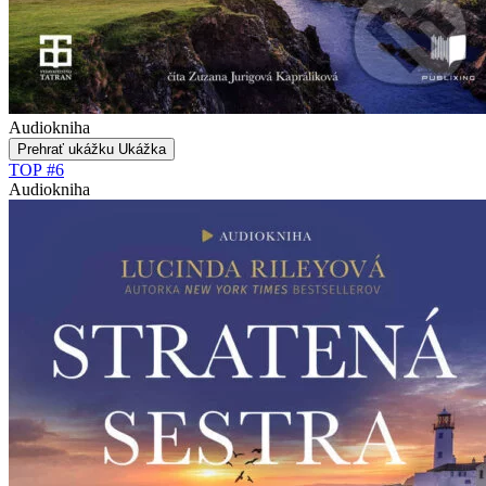
Audiokniha
Prehrať ukážku
Ukážka
TOP #6
Audiokniha