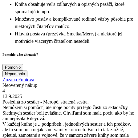
Kniha obsahuje veľa zdĺhavých a opisných pasáží, ktoré
spomaľujú tempo.
Množstvo postáv a komplikované rodinné väzby pôsobia pre
niektorých čitateľov mätúco.
Hlavná postava (prezývka Smejka/Merry) a niektoré jej
motivácie viacerým čitateľom nesedeli.
Pomohlo vám zhrnutie?
Pomohlo
Nepomohlo
Zuzana Funtova
Neoverený nákup
4
13.9.2025
Posledná zo sestier - Meropé, stratená sestra.
Nemôžem si pomôcť, ale moje pocity pri tejto časti zo skladačky
Siedmych sestier boli zvláštne. Chvíľami som mala pocit, ako by ho
ani nepísala Rileyová.
V každej knihe je ,, podpríbeh,, jednotlivých sestier a ich predkov,
ale tu som bola nejak s nervami v koncoch. Bolo to tak zložité,
spletité, zamotané a vojnové, že v samom závere knihy som mala