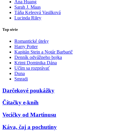
Ana Huang
Sarah J. Maas
Táňa Keleová Vasilková
Lucinda Riley
Top série
Romantické úteky
Harry Potter
Kapitán Stein a Notár Barbarič
Denník odvážneho bojka
Krimi Dominika Dána
Učím sa rozprávať
Duna
Smradi
Darčekové poukážky
Čítačky e-kníh
Vecičky od Martinusu
Káva, čaj a pochutiny