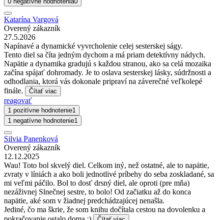
0 negatívne hodnotenia
0
Katarína Vargová
Overený zákazník
27.5.2026
Napínavé a dynamické vyvrcholenie celej sesterskej ságy.
Tento diel sa číta jedným dychom a má priam detektívny nádych.
Napätie a dynamika gradujú s každou stranou, ako sa celá mozaika
začína spájať dohromady. Je to oslava sesterskej lásky, súdržnosti a
odhodlania, ktorá vás dokonale pripraví na záverečné veľkolepé
finále.
Čítať viac
reagovať
1 pozitívne hodnotenie
1
1 negatívne hodnotenie
1
Silvia Panenková
Overený zákazník
12.12.2025
Wau! Toto bol skvelý diel. Celkom iný, než ostatné, ale to napätie,
zvraty v líniách a ako boli jednotlivé príbehy do seba zoskladané, sa
mi veľmi páčilo. Bol to dosť drsný diel, ale oproti (pre mňa)
nezáživnej Slnečnej sestre, to bolo! Od začiatku až do konca
napätie, aké som v žiadnej predchádzajúcej nenašla.
Jediné, čo ma škrie, že som knihu dočítala cestou na dovolenku a
pokračovanie ostalo doma :)
Čítať viac