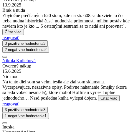
13.9.2025
Brak a nuda
Zbytočne prečítaných 620 stran, kde na str. 608 sa dozviete to čo
treba.nudna historická časť, nudnejsia prítomnosť, milión postáv kde
neviem kto je kto.... S ostatnými sestrami sa to nedá ani porovnať..
Čítať viac
reagovať
3 pozitívne hodnotenia
3
2 negatívne hodnotenia
2
Nikola Kulichová
Overený nákup
15.6.2025
Nic moc
Na tento diel som sa velmi tesila ale zial som sklamana.
Vycerpavajuce, nezazivne opisy. Podivne nahananie Smejky (ktora
sa teda vobec nesmiala), ktore mohol Hoffman vyriesit uplne
jednoducho… Nssd posledna kniha vylepsi dojem.
Čítať viac
reagovať
3 pozitívne hodnotenia
3
1 negatívne hodnotenie
1
Ineska