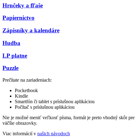
Hrnčeky a fľaše
Papiernictvo
Zápisníky a kalendáre
Hudba
LP platne
Puzzle
Prečítate na zariadeniach:
Pocketbook
Kindle
Smartfón či tablet s príslušnou aplikáciou
Počítač s príslušnou aplikáciou
Nie je možné meniť veľkosť písma, formát je preto vhodný skôr pre
väčšie obrazovky.
Viac informácií v
našich návodoch