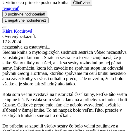
Uvidime co prinesie posledna kniha.
Čítať viac
reagovať
8 pozitívne hodnotenia
8
1 negatívne hodnotenie
1
Klára Kocúrová
Overený zákazník
17.8.2024
nezaostáva za ostatnými...
Siedma kniha o mytologických siedmich sestrách vôbec nezaostáva
za ostatnými knihami. Stratená sestra je o to viac zaujímavá, že ju
tatko Slaný nikdy nenašiel, a tak sa sestry rozhodnú po nej pátrať
samy. Informáciu, ktorá ich zavedie na správnu stopu im odovzdá
právnik Georg Hoffman, ktorého správanie mi celú knihu nesedelo
a na záver knihy sa sčasti odhalilo prečo, stále neverím, že to bolo
všetko a je skoro tak záhadný ako tatko.
Bola som veľmi zvedavá na historickú časť knihy, keďže táto sestra
je úplne iná. Neostala som však sklamaná a príbehy z minulosti boli
úžasné. Celkové prepojenie nám ale nebolo vysvetlené, avšak je
sľúbené v ôsmej knihe. To mi naopak bolo veľmi ľúto, pretože v
ostatných knihách sme sa ho dočkali.
Do príbehu sa zapojili všetky sestry čo bolo veľmi zaujímavé a