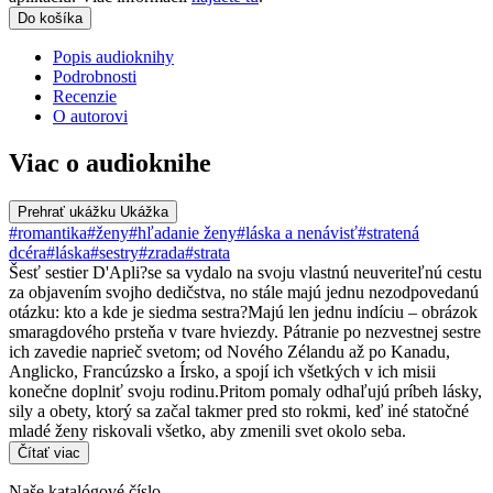
Do košíka
Popis audioknihy
Podrobnosti
Recenzie
O autorovi
Viac o audioknihe
Prehrať ukážku
Ukážka
#romantika
#ženy
#hľadanie ženy
#láska a nenávisť
#stratená
dcéra
#láska
#sestry
#zrada
#strata
Šesť sestier D'Apli?se sa vydalo na svoju vlastnú neuveriteľnú cestu
za objavením svojho dedičstva, no stále majú jednu nezodpovedanú
otázku: kto a kde je siedma sestra?Majú len jednu indíciu – obrázok
smaragdového prsteňa v tvare hviezdy. Pátranie po nezvestnej sestre
ich zavedie naprieč svetom; od Nového Zélandu až po Kanadu,
Anglicko, Francúzsko a Írsko, a spojí ich všetkých v ich misii
konečne doplniť svoju rodinu.Pritom pomaly odhaľujú príbeh lásky,
sily a obety, ktorý sa začal takmer pred sto rokmi, keď iné statočné
mladé ženy riskovali všetko, aby zmenili svet okolo seba.
Čítať viac
Naše katalógové číslo