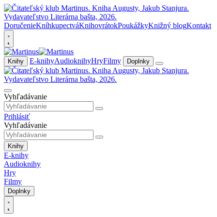
Doručenie
Kníhkupectvá
Knihovrátok
Poukážky
Knižný blog
Kontakt
E-knihy
Audioknihy
Hry
Filmy
Knihy
Doplnky
Vyhľadávanie
Prihlásiť
Vyhľadávanie
Knihy
E-knihy
Audioknihy
Hry
Filmy
Doplnky