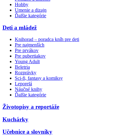
Hobby
Umenie a dizajn
Ďalšie kategórie
Deti a mládež
Knihorad – poradca kníh pre deti
Pre najmenších
Pre prvákov
Pre pubertiakov
Young Adult
Beletria
Rozprávky
Sci-fi, fantasy a komiksy
Leporelá
Náučné knihy
Ďalšie kategórie
Životopisy a reportáže
Kuchárky
Učebnice a slovníky