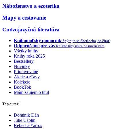
Náboženstvo a ezoterika
Mapy a cestovanie
Cudzojazyčná literatúra
Knihomoľský pomocník
Spýtajte sa Sherlocka, čo čítať
Odporúčame pre vás
Knižné tipy ušité na mieru vám
Všetky knihy
Knihy roka 2025
Bestsellery
Novinky
Pripravované
Akcie a zľavy
Kolekcie
BookTok
Mám záujem o titul
Top autori
Dominik Dán
Julie Caplin
Rebecca Yarros