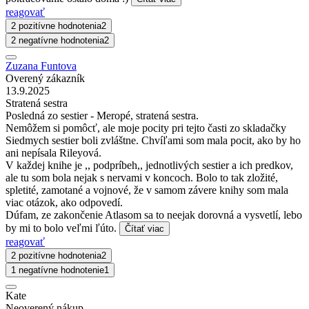
reagovať
2 pozitívne hodnotenia
2
2 negatívne hodnotenia
2
Zuzana Funtova
Overený zákazník
13.9.2025
Stratená sestra
Posledná zo sestier - Meropé, stratená sestra.
Nemôžem si pomôcť, ale moje pocity pri tejto časti zo skladačky
Siedmych sestier boli zvláštne. Chvíľami som mala pocit, ako by ho
ani nepísala Rileyová.
V každej knihe je ,, podpríbeh,, jednotlivých sestier a ich predkov,
ale tu som bola nejak s nervami v koncoch. Bolo to tak zložité,
spletité, zamotané a vojnové, že v samom závere knihy som mala
viac otázok, ako odpovedí.
Dúfam, ze zakončenie Atlasom sa to neejak dorovná a vysvetlí, lebo
by mi to bolo veľmi ľúto.
Čítať viac
reagovať
2 pozitívne hodnotenia
2
1 negatívne hodnotenie
1
Kate
Neoverený nákup