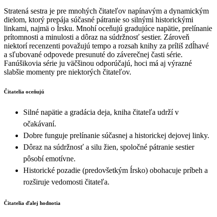
Stratená sestra je pre mnohých čitateľov napínavým a dynamickým
dielom, ktorý prepája súčasné pátranie so silnými historickými
linkami, najmä o Írsku. Mnohí oceňujú gradujúce napätie, prelínanie
prítomnosti a minulosti a dôraz na súdržnosť sestier. Zároveň
niektorí recenzenti považujú tempo a rozsah knihy za príliš zdĺhavé
a sľubované odpovede presunuté do záverečnej časti série.
Fanúšikovia série ju väčšinou odporúčajú, hoci má aj výrazné
slabšie momenty pre niektorých čitateľov.
Čitatelia oceňujú
Silné napätie a gradácia deja, kniha čitateľa udrží v
očakávaní.
Dobre funguje prelínanie súčasnej a historickej dejovej linky.
Dôraz na súdržnosť a silu žien, spoločné pátranie sestier
pôsobí emotívne.
Historické pozadie (predovšetkým Írsko) obohacuje príbeh a
rozširuje vedomosti čitateľa.
Čitatelia ďalej hodnotia