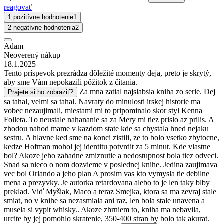
reagovať
1 pozitívne hodnotenie
1
2 negatívne hodnotenia
2
Adam
Neoverený nákup
18.1.2025
Tento príspevok prezrádza dôležité momenty deja, preto je skrytý,
aby sme Vám nepokazili pôžitok z čítania.
Za mna zatial najslabsia kniha zo serie. Dej
Prajete si ho zobraziť?
sa tahal, velmi sa tahal. Navraty do minulosti irskej historie ma
vobec nezaujimali, miestami mi to pripominalo skor styl Kenna
Folleta. To neustale nahananie sa za Mery mi tiez prislo az prilis. A
zhodou nahod mame v kazdom state kde sa chystala hned nejaku
sestru. A hlavne ked sme na konci zistili, ze to bolo vsetko zbytocne,
kedze Hofman mohol jej identitu potvrdit za 5 minut. Kde vlastne
bol? Akoze jeho zahadne zmiznutie a nedostupnost bola tiez odveci.
Snad sa nieco o nom dozvieme v poslednej knihe. Jedina zaujimava
vec bol Orlando a jeho plan A prosim vas kto vymysla tie debilne
mena a prezyvky. Je autorka retardovana alebo to je len taky blby
preklad. Viď Myšiak, Maco a teraz Smejka, ktora sa ma zevraj stale
smiat, no v knihe sa nezasmiala ani raz, len bola stale unavena a
musela si vypit whisky.. Akoze zhrniem to, kniha ma nebavila,
urcite by jej pomohlo skratenie, 350-400 stran by bolo tak akurat.