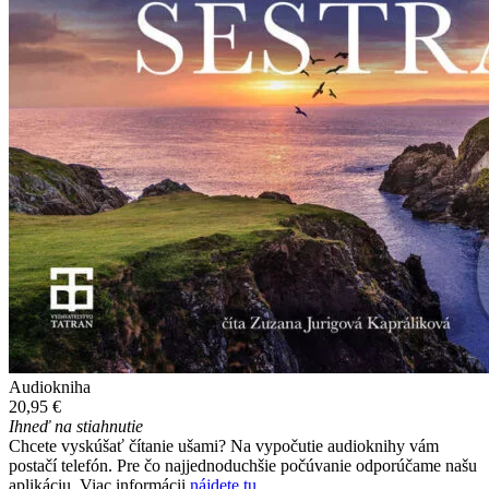
Audiokniha
20,95 €
Ihneď na stiahnutie
Chcete vyskúšať čítanie ušami? Na vypočutie audioknihy vám
postačí telefón. Pre čo najjednoduchšie počúvanie odporúčame našu
aplikáciu. Viac informácii
nájdete tu
.