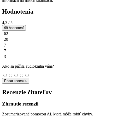
informácií na našich stránkach.
Hodnotenia
4,3
/ 5
99 hodnotení
62
20
7
7
3
Ako sa páčila audiokniha vám?
Pridať recenziu
Recenzie čitateľov
Zhrnutie recenzií
Zosumarizované pomocou AI, ktorá môže robiť chyby.