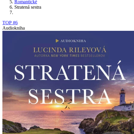
Romantické
Stratená sestra
TOP #6
Audiokniha