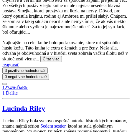
chytľavé a veľmi ma bavilo keď sa spoločne zapálili pre jednu vec.
Zo všetkých postáv v tejto knihe mi ale najviac nesedela hlavná
postava Smejka, ktorej prezývka mi liezla na nervy. Dôvod, pre
ktorý opustila krajinu, rodinu aj Ambrosa mi prišiel slabý. Chápem,
že som sa v takej situácii neocitla ale nemyslím si, že ak vás niekto
šikanuje alebo vydiera je najrozumnejšie utiecť. Za to jej syn Jack,
bol očarujúci...
Najkrajšie na celej knihe bolo poďakovanie, ktoré mi spôsobilo
husiu kožu. Táto kniha je extra o ženách a pre ženy. Naša sila,
odvaha je obdivuhodná a v histórii sveta zohrala väčšiu úlohu než v
skutočnosti vieme...
Čítať viac
reagovať
3 pozitívne hodnotenia
3
0 negatívne hodnotenia
0
1
2
3
4
5
6
Ďalšie
1
Ďalšie
Lucinda Riley
Lucinda Riley bola svetovo úspešná autorka historických románov,
známa najmä sériou
Sedem sestier
, ktorá sa stala globálnym
fenoménom. Vo svojich knihách spájala rodinné tajomstvá, históriu