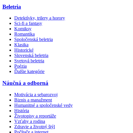
Beletria
Detektívky, trilery a horory
Sci-fi a fantasy
Komiksy
Romantika
Spoločenská beletria
Klasika
Historické
Slovenská beletria
Svetová beletria
Poézia
Ďalšie kategórie
Náučná a odborná
Motivácia a sebarozvoj
Biznis a manažment
Humanitné a spoločenské vedy
História
Životopisy a reportáže
Vzťahy a rodina
Zdravie a životný štýl
Počítače a internet