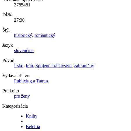
3785481
Dĺžka
27:30
Štýl
historický
,
romantický
Jazyk
slovenčina
Pôvod
Írsko
,
Irán
,
Spojené kráľovstvo
,
zahraničný
Vydavateľstvo
Publixing a Tatran
Pre koho
pre ženy
Kategorizácia
Knihy
Beletria