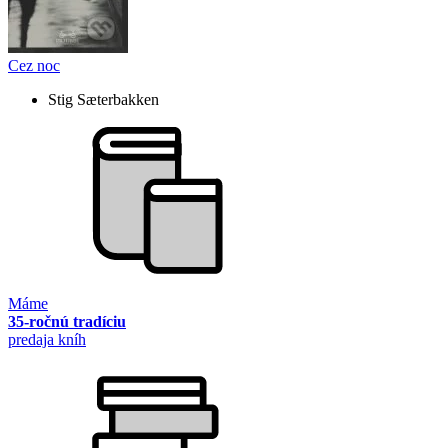
Cez noc
Stig Sæterbakken
Máme
35-ročnú tradíciu
predaja kníh