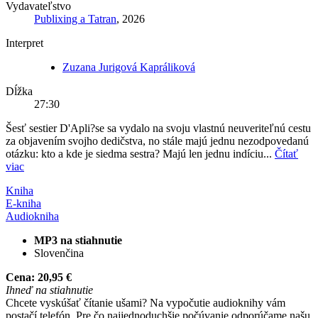
Vydavateľstvo
Publixing a Tatran
, 2026
Interpret
Zuzana Jurigová Kapráliková
Dĺžka
27:30
Šesť sestier D'Apli?se sa vydalo na svoju vlastnú neuveriteľnú cestu
za objavením svojho dedičstva, no stále majú jednu nezodpovedanú
otázku: kto a kde je siedma sestra? Majú len jednu indíciu...
Čítať
viac
Kniha
E-kniha
Audiokniha
MP3 na stiahnutie
Slovenčina
Cena:
20,95 €
Ihneď na stiahnutie
Chcete vyskúšať čítanie ušami? Na vypočutie audioknihy vám
postačí telefón. Pre čo najjednoduchšie počúvanie odporúčame našu