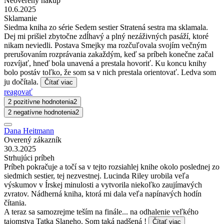
Neoverený nákup
10.6.2025
Sklamanie
Siedma kniha zo série Sedem sestier Stratená sestra ma sklamala.
Dej mi prišiel zbytočne zdĺhavý a plný nezáživných pasáží, ktoré
nikam neviedli. Postava Smejky ma rozčuľovala svojím večným
prerušovaním rozprávania zakaždým, keď sa príbeh konečne začal
rozvíjať, hneď bola unavená a prestala hovoriť. Ku koncu knihy
bolo postáv toľko, že som sa v nich prestala orientovať. Ledva som
ju dočítala.
Čítať viac
reagovať
2 pozitívne hodnotenia
2
2 negatívne hodnotenia
2
Dana Heitmann
Overený zákazník
30.3.2025
Strhujúci príbeh
Príbeh pokračuje a točí sa v tejto rozsiahlej knihe okolo poslednej zo
siedmich sestier, tej nezvestnej. Lucinda Riley urobila veľa
výskumov v Írskej minulosti a vytvorila niekoľko zaujímavých
zvratov. Nádherná kniha, ktorá mi dala veľa napínavých hodín
čítania.
A teraz sa samozrejme teším na finále... na odhalenie veľkého
tajomstva Tatka Slaneho. Som taká nadšená !
Čítať viac