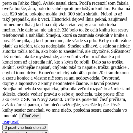
preto sa ľahko čítajú. Avšak nastal zlom. Podľa recenzií som čakala
oveľa horšie, áno, bolo to slabé oproti predošlým knihám. Kniha má
cca 620 strán, pokojne mohla tých 300 strán skrátiť. Nebol to až
taký prepadák, ale k veci. Historická dejová línia pekná, zaujímavá,
primerane dlhá aj keď na môj vkus viac vojny ako bolo treba
možno. Ale dalo sa, nie tak zlé. Zlé bolo to, že celú knihu len sestry
telefonovali a naháňali Smejku, ktorá sa zasmiala dvakrát v knihe a
poväčšine pila, aj keď primerane, ale všade sa pilo. Keby mali reálne
platiť za telefón, tak sa nedoplatia. Strašne zdlhavé, a stále sa niekde
autorka točila točila, ako bolo to znesiteľné, ale zbytočné. Súčasnosť
tiež nebola akože myslená zle, ale veľmi veľmi rozťahané a pri
konci som už aj stratila niť, kto s kým čo robili. Dalo sa to trošku
skrátiť, svižnejšie napísať, chýbalo také to napätie, trošku gradácie..
chýbal tomu drive. Konečne mi chýbalo 40 a potm 20 strán dokonca
a zrazu koniec a vlastne nič som sa ani nedozvedela. Otvorené,
dojmy a tajomstvo z knihy neodhalené žiadne. Hlavná postava
Smejka mi nebola sympatická, pôsobila veľmi rozpačito až miestami
skleslo, chcela vedieť pravdu o sebe aj nechcela, take proste dlhe
ako cesta z SK na Nový Zeland. Určte už poslednú časť prečítam,
avšak dám si pauzu, dám niečo svižnejšie, veselšie lepšie. Prvé
knihy sestier zanechali vo mne niečo, posledná sestra zanechala vo
mne nič.
Čítať viac
reagovať
0 pozitívne hodnotenia
0