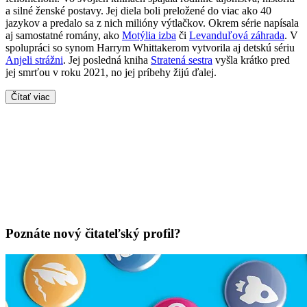
a silné ženské postavy. Jej diela boli preložené do viac ako 40
jazykov a predalo sa z nich milióny výtlačkov. Okrem série napísala
aj samostatné romány, ako
Motýlia izba
či
Levanduľová záhrada
. V
spolupráci so synom Harrym Whittakerom vytvorila aj detskú sériu
Anjeli strážni
. Jej posledná kniha
Stratená sestra
vyšla krátko pred
jej smrťou v roku 2021, no jej príbehy žijú ďalej.
Čítať viac
Poznáte nový čitateľský profil?