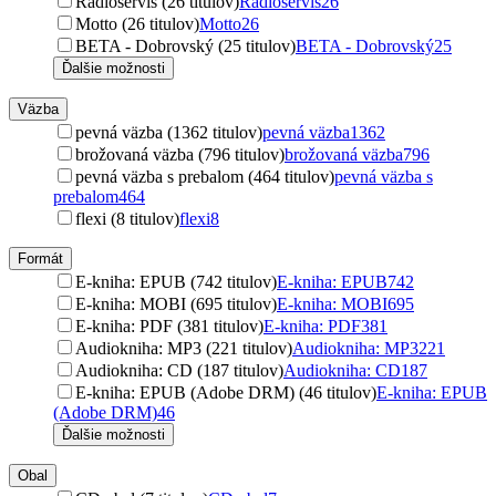
Radioservis (26 titulov)
Radioservis
26
Motto (26 titulov)
Motto
26
BETA - Dobrovský (25 titulov)
BETA - Dobrovský
25
Ďalšie možnosti
Väzba
pevná väzba (1362 titulov)
pevná väzba
1362
brožovaná väzba (796 titulov)
brožovaná väzba
796
pevná väzba s prebalom (464 titulov)
pevná väzba s
prebalom
464
flexi (8 titulov)
flexi
8
Formát
E-kniha: EPUB (742 titulov)
E-kniha: EPUB
742
E-kniha: MOBI (695 titulov)
E-kniha: MOBI
695
E-kniha: PDF (381 titulov)
E-kniha: PDF
381
Audiokniha: MP3 (221 titulov)
Audiokniha: MP3
221
Audiokniha: CD (187 titulov)
Audiokniha: CD
187
E-kniha: EPUB (Adobe DRM) (46 titulov)
E-kniha: EPUB
(Adobe DRM)
46
Ďalšie možnosti
Obal