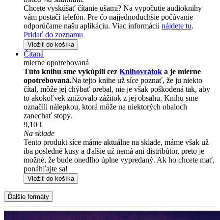
Chcete vyskúšať čítanie ušami? Na vypočutie audioknihy
vám postačí telefón. Pre čo najjednoduchšie počúvanie
odporúčame našu aplikáciu. Viac informácii
nájdete tu
.
Pridať do zoznamu
Vložiť do košíka
Čítaná
mierne opotrebovaná
Túto knihu sme vykúpili cez
Knihovrátok
a je mierne
opotrebovaná.
Na tejto knihe už síce poznať, že ju niekto
čítal, môže jej chýbať prebal, nie je však poškodená tak, aby
to akokoľvek znižovalo zážitok z jej obsahu. Knihu sme
označili nálepkou, ktorá môže na niektorých obaloch
zanechať stopy.
9,10 €
Na sklade
Tento produkt síce máme aktuálne na sklade, máme však už
iba posledné kusy a ďalšie už nemá ani distribútor, preto je
možné, že bude onedlho úplne vypredaný. Ak ho chcete mať,
ponáhľajte sa!
Vložiť do košíka
Ďalšie formáty