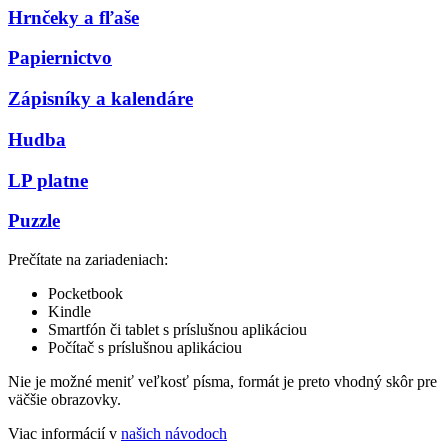
Hrnčeky a fľaše
Papiernictvo
Zápisníky a kalendáre
Hudba
LP platne
Puzzle
Prečítate na zariadeniach:
Pocketbook
Kindle
Smartfón či tablet s príslušnou aplikáciou
Počítač s príslušnou aplikáciou
Nie je možné meniť veľkosť písma, formát je preto vhodný skôr pre
väčšie obrazovky.
Viac informácií v
našich návodoch