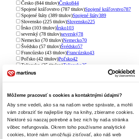
Česko (844 titulov)
Česko
844
Spojené kráľovstvo (787 titulov)
Spojené kráľovstvo
787
Spojené štáty (389 titulov)
Spojené štáty
389
Slovensko (225 titulov)
Slovensko
225
Írsko (103 titulov)
Írsko
103
severský (78 titulov)
severský
78
Nemecko (70 titulov)
Nemecko
70
Švédsko (57 titulov)
Švédsko
57
Francúzsko (43 titulov)
Francúzsko
43
Poľsko (42 titulov)
Poľsko
42
Taliansko (35 titulov)
Taliansko
35
Austrália (19 titulov)
Austrália
19
Rusko (17 titulov)
Rusko
17
Japonsko (9 titulov)
Japonsko
9
Dánsko (8 titulov)
Dánsko
8
Môžeme pracovať s cookies a kontaktnými údajmi?
Nórsko (7 titulov)
Nórsko
7
Mexiko (7 titulov)
Mexiko
7
Aby sme vedeli, ako sa na našom webe správate, a mohli
Island (6 titulov)
Island
6
vám zobraziť tie najlepšie tipy na knihy, zbierame cookies.
Rakúsko (6 titulov)
Rakúsko
6
Niektoré sú naozaj potrebné a bez nich by naša stránka
India (5 titulov)
India
5
vôbec nefungovala. Okrem toho používame analytické
Argentína (3 tituly)
Argentína
3
Estónsko (3 tituly)
Estónsko
3
cookies, ktoré nám umožňujú zisťovať, ako náš web