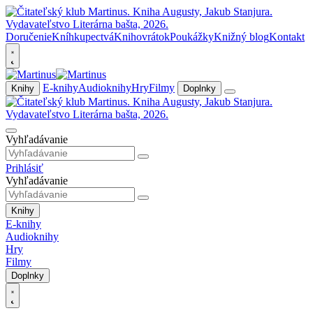
Doručenie
Kníhkupectvá
Knihovrátok
Poukážky
Knižný blog
Kontakt
E-knihy
Audioknihy
Hry
Filmy
Knihy
Doplnky
Vyhľadávanie
Prihlásiť
Vyhľadávanie
Knihy
E-knihy
Audioknihy
Hry
Filmy
Doplnky