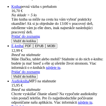
Kniha
pevná väzba s prebalom
16,70 €
Na sklade > 5 ks
Táto kniha sa môže na cestu ku vám vybrať prakticky
okamžite! Ak si ju objednáte do 13:00 v pracovný deň,
odošleme vám ju ešte dnes, inak najneskôr nasledujúci
pracovný deň.
Pridať do zoznamu
Vložiť do košíka
E-kniha
PDF
EPUB
MOBI
12,99 €
Ihneď na stiahnutie
Máte čítačku, tablet alebo mobil? Stiahnite si do nich e-knihu:
budete ju mať hneď a ešte aj ušetríte život stromom. Viac
informácii o e-knihách
nájdete tu
.
Pridať do zoznamu
Vložiť do košíka
Audiokniha
MP3 na stiahnutie
15,95 €
Ihneď na stiahnutie
Chcete vyskúšať čítanie ušami? Na vypočutie audioknihy
vám postačí telefón. Pre čo najjednoduchšie počúvanie
odporúčame našu aplikáciu. Viac informácii
nájdete tu
.