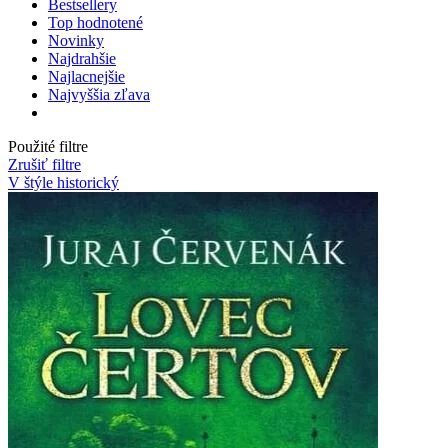
Bestsellery
Top hodnotené
Novinky
Najdrahšie
Najlacnejšie
Najvyššia zľava
Použité filtre
Zrušiť filtre
V štýle historický