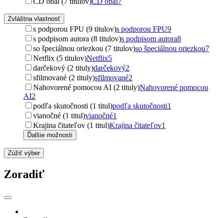
CD obal (7 titulov)
CD obal
7
Zvláštna vlastnosť
s podporou FPU (9 titulov)
s podporou FPU
9
s podpisom autora (8 titulov)
s podpisom autora
8
so špeciálnou oriezkou (7 titulov)
so špeciálnou oriezkou
7
Netflix (5 titulov)
Netflix
5
darčekový (2 tituly)
darčekový
2
sfilmované (2 tituly)
sfilmované
2
Nahovorené pomocou AI (2 tituly)
Nahovorené pomocou
AI
2
podľa skutočnosti (1 titul)
podľa skutočnosti
1
vianočné (1 titul)
vianočné
1
Krajina čitateľov (1 titul)
Krajina čitateľov
1
Ďalšie možnosti
Zúžiť výber
Zoradiť