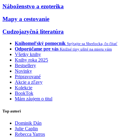
Náboženstvo a ezoterika
Mapy a cestovanie
Cudzojazyčná literatúra
Knihomoľský pomocník
Spýtajte sa Sherlocka, čo čítať
Odporúčame pre vás
Knižné tipy ušité na mieru vám
Všetky knihy
Knihy roka 2025
Bestsellery
Novinky
Pripravované
Akcie a zľavy
Kolekcie
BookTok
Mám záujem o titul
Top autori
Dominik Dán
Julie Caplin
Rebecca Yarros