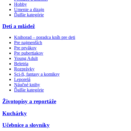
Hobby
Umenie a dizajn
Ďalšie kategórie
Deti a mládež
Knihorad – poradca kníh pre deti
Pre najmenších
Pre prvákov
Pre pubertiakov
Young Adult
Beletria
Rozprávky
Sci-fi, fantasy a komiksy
Leporelá
Náučné knihy
Ďalšie kategórie
Životopisy a reportáže
Kuchárky
Učebnice a slovníky