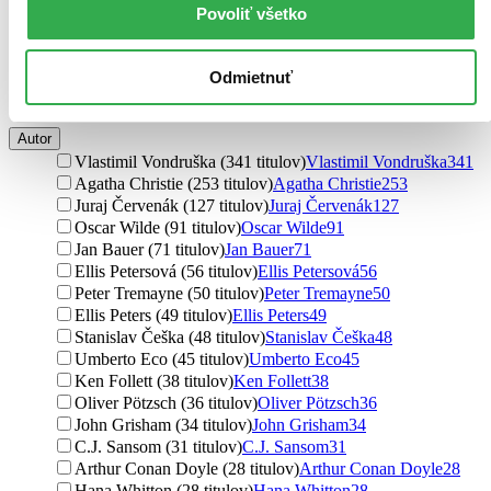
low fantasy (4 tituly)
low fantasy
4
Povoliť všetko
dark fantasy (1 titul)
dark fantasy
1
hard sci-fi (1 titul)
hard sci-fi
1
magický realizmus (1 titul)
magický realizmus
1
Odmietnuť
Ďalšie možnosti
Autor
Vlastimil Vondruška (341 titulov)
Vlastimil Vondruška
341
Agatha Christie (253 titulov)
Agatha Christie
253
Juraj Červenák (127 titulov)
Juraj Červenák
127
Oscar Wilde (91 titulov)
Oscar Wilde
91
Jan Bauer (71 titulov)
Jan Bauer
71
Ellis Petersová (56 titulov)
Ellis Petersová
56
Peter Tremayne (50 titulov)
Peter Tremayne
50
Ellis Peters (49 titulov)
Ellis Peters
49
Stanislav Češka (48 titulov)
Stanislav Češka
48
Umberto Eco (45 titulov)
Umberto Eco
45
Ken Follett (38 titulov)
Ken Follett
38
Oliver Pötzsch (36 titulov)
Oliver Pötzsch
36
John Grisham (34 titulov)
John Grisham
34
C.J. Sansom (31 titulov)
C.J. Sansom
31
Arthur Conan Doyle (28 titulov)
Arthur Conan Doyle
28
Hana Whitton (28 titulov)
Hana Whitton
28