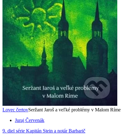
Lovec čertov
Seržant Jaroš a veľké problémy v Malom Ríme
Juraj Červenák
9. diel série
Kapitán Stein a notár Barbarič