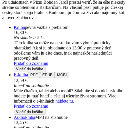
Po udalostiach v Plzni Bohdan Jaroš prestal veriť, že sa ešte niekedy
stretne so Steinom a Barbaričom. Na vlastnú päsť putuje po Českej
ceste, ktorá spája Prahu s Budínom, pričom sa živí ako nájomný kat
a lovec zločincov...
Kniha
pevná väzba s prebalom
16,80 €
Na sklade > 5 ks
Táto kniha sa môže na cestu ku vám vybrať prakticky
okamžite! Ak si ju objednáte do 13:00 v pracovný deň,
odošleme vám ju ešte dnes, inak najneskôr nasledujúci
pracovný deň.
Pridať do zoznamu
Vložiť do košíka
E-kniha
PDF
EPUB
MOBI
12,59 €
Ihneď na stiahnutie
Máte čítačku, tablet alebo mobil? Stiahnite si do nich e-knihu:
budete ju mať hneď a ešte aj ušetríte život stromom. Viac
informácii o e-knihách
nájdete tu
.
Pridať do zoznamu
Vložiť do košíka
Audiokniha
MP3 na stiahnutie
13,45 €
Ihneď na stiahnutie