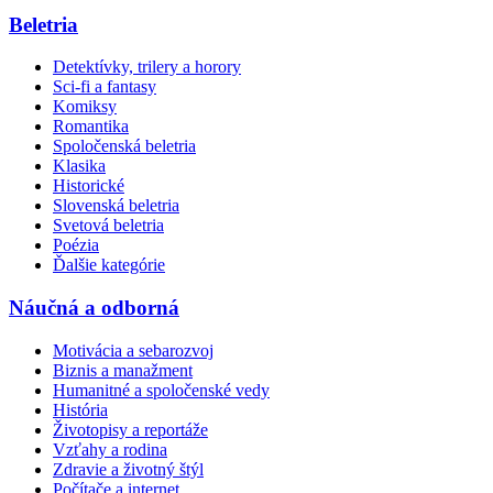
Beletria
Detektívky, trilery a horory
Sci-fi a fantasy
Komiksy
Romantika
Spoločenská beletria
Klasika
Historické
Slovenská beletria
Svetová beletria
Poézia
Ďalšie kategórie
Náučná a odborná
Motivácia a sebarozvoj
Biznis a manažment
Humanitné a spoločenské vedy
História
Životopisy a reportáže
Vzťahy a rodina
Zdravie a životný štýl
Počítače a internet