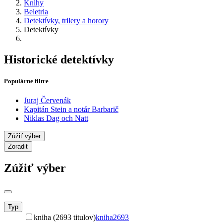
Knihy
Beletria
Detektívky, trilery a horory
Detektívky
Historické detektívky
Populárne filtre
Juraj Červenák
Kapitán Stein a notár Barbarič
Niklas Dag och Natt
Zúžiť výber
Zoradiť
Zúžiť výber
Typ
kniha (2693 titulov)
kniha
2693