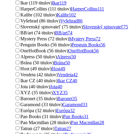
Ikar (119 titulov)
Ikar
119
HarperCollins (111 titulov)
HarperCollins
111
Kalibr (102 titulov)
Kalibr
102
Vyšehrad (86 titulov)
Vyšehrad
86
Slovenský spisovateľ (75 titulov)
Slovenský spisovateľ
75
BB/art (74 titulov)
BB/art
74
Mystery Press (72 titulov)
Mystery Press
72
Penguin Books (56 titulov)
Penguin Books
56
OneHotBook (56 titulov)
OneHotBook
56
Alpress (50 titulov)
Alpress
50
Brána (50 titulov)
Brána
50
Host (49 titulov)
Host
49
Vendeta (42 titulov)
Vendeta
42
Ikar CZ (40 titulov)
Ikar CZ
40
Jota (40 titulov)
Jota
40
XYZ (35 titulov)
XYZ
35
Baronet (35 titulov)
Baronet
35
Garamond (33 titulov)
Garamond
33
Európa (32 titulov)
Európa
32
Pan Books (31 titulov)
Pan Books
31
Pan Macmillan (28 titulov)
Pan Macmillan
28
Tatran (27 titulov)
Tatran
27