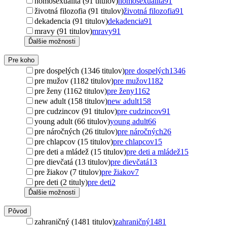
homosexualita (91 titulov)
homosexualita
91
životná filozofia (91 titulov)
životná filozofia
91
dekadencia (91 titulov)
dekadencia
91
mravy (91 titulov)
mravy
91
Ďalšie možnosti
Pre koho
pre dospelých (1346 titulov)
pre dospelých
1346
pre mužov (1182 titulov)
pre mužov
1182
pre ženy (1162 titulov)
pre ženy
1162
new adult (158 titulov)
new adult
158
pre cudzincov (91 titulov)
pre cudzincov
91
young adult (66 titulov)
young adult
66
pre náročných (26 titulov)
pre náročných
26
pre chlapcov (15 titulov)
pre chlapcov
15
pre deti a mládež (15 titulov)
pre deti a mládež
15
pre dievčatá (13 titulov)
pre dievčatá
13
pre žiakov (7 titulov)
pre žiakov
7
pre deti (2 tituly)
pre deti
2
Ďalšie možnosti
Pôvod
zahraničný (1481 titulov)
zahraničný
1481