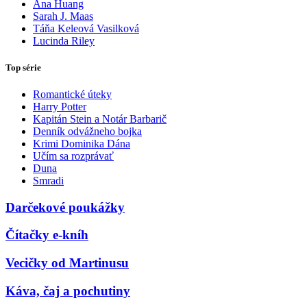
Ana Huang
Sarah J. Maas
Táňa Keleová Vasilková
Lucinda Riley
Top série
Romantické úteky
Harry Potter
Kapitán Stein a Notár Barbarič
Denník odvážneho bojka
Krimi Dominika Dána
Učím sa rozprávať
Duna
Smradi
Darčekové poukážky
Čítačky e-kníh
Vecičky od Martinusu
Káva, čaj a pochutiny