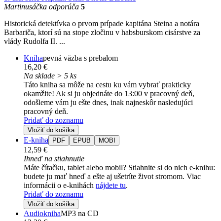
Martinusáčka odporúča
5
Historická detektívka o prvom prípade kapitána Steina a notára
Barbariča, ktorí sú na stope zločinu v habsburskom cisárstve za
vlády Rudolfa II. ...
Kniha
pevná väzba s prebalom
16,20 €
Na sklade > 5 ks
Táto kniha sa môže na cestu ku vám vybrať prakticky
okamžite! Ak si ju objednáte do 13:00 v pracovný deň,
odošleme vám ju ešte dnes, inak najneskôr nasledujúci
pracovný deň.
Pridať do zoznamu
Vložiť do košíka
E-kniha
PDF
EPUB
MOBI
12,59 €
Ihneď na stiahnutie
Máte čítačku, tablet alebo mobil? Stiahnite si do nich e-knihu:
budete ju mať hneď a ešte aj ušetríte život stromom. Viac
informácii o e-knihách
nájdete tu
.
Pridať do zoznamu
Vložiť do košíka
Audiokniha
MP3 na CD