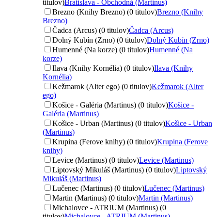
titulov)
Bratislava - Obchodná (Martinus)
Brezno (Knihy Brezno) (0 titulov)
Brezno (Knihy
Brezno)
Čadca (Arcus) (0 titulov)
Čadca (Arcus)
Dolný Kubín (Zrno) (0 titulov)
Dolný Kubín (Zrno)
Humenné (Na korze) (0 titulov)
Humenné (Na
korze)
Ilava (Knihy Kornélia) (0 titulov)
Ilava (Knihy
Kornélia)
Kežmarok (Alter ego) (0 titulov)
Kežmarok (Alter
ego)
Košice - Galéria (Martinus) (0 titulov)
Košice -
Galéria (Martinus)
Košice - Urban (Martinus) (0 titulov)
Košice - Urban
(Martinus)
Krupina (Ferove knihy) (0 titulov)
Krupina (Ferove
knihy)
Levice (Martinus) (0 titulov)
Levice (Martinus)
Liptovský Mikuláš (Martinus) (0 titulov)
Liptovský
Mikuláš (Martinus)
Lučenec (Martinus) (0 titulov)
Lučenec (Martinus)
Martin (Martinus) (0 titulov)
Martin (Martinus)
Michalovce - ATRIUM (Martinus) (0
titulov)
Michalovce - ATRIUM (Martinus)