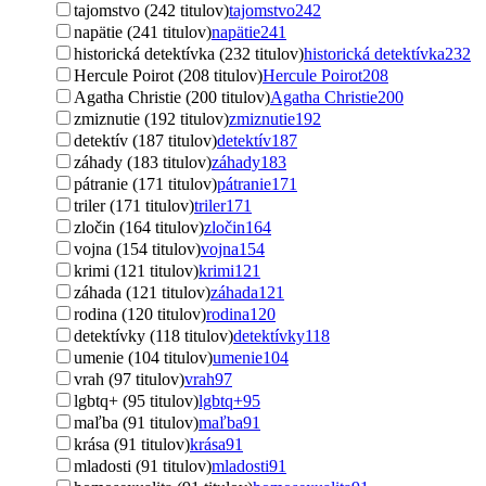
tajomstvo (242 titulov)
tajomstvo
242
napätie (241 titulov)
napätie
241
historická detektívka (232 titulov)
historická detektívka
232
Hercule Poirot (208 titulov)
Hercule Poirot
208
Agatha Christie (200 titulov)
Agatha Christie
200
zmiznutie (192 titulov)
zmiznutie
192
detektív (187 titulov)
detektív
187
záhady (183 titulov)
záhady
183
pátranie (171 titulov)
pátranie
171
triler (171 titulov)
triler
171
zločin (164 titulov)
zločin
164
vojna (154 titulov)
vojna
154
krimi (121 titulov)
krimi
121
záhada (121 titulov)
záhada
121
rodina (120 titulov)
rodina
120
detektívky (118 titulov)
detektívky
118
umenie (104 titulov)
umenie
104
vrah (97 titulov)
vrah
97
lgbtq+ (95 titulov)
lgbtq+
95
maľba (91 titulov)
maľba
91
krása (91 titulov)
krása
91
mladosti (91 titulov)
mladosti
91