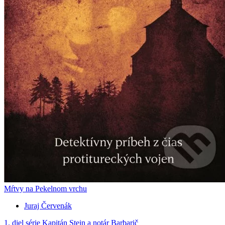
Mŕtvy na Pekelnom vrchu
Juraj Červenák
1. diel série
Kapitán Stein a notár Barbarič