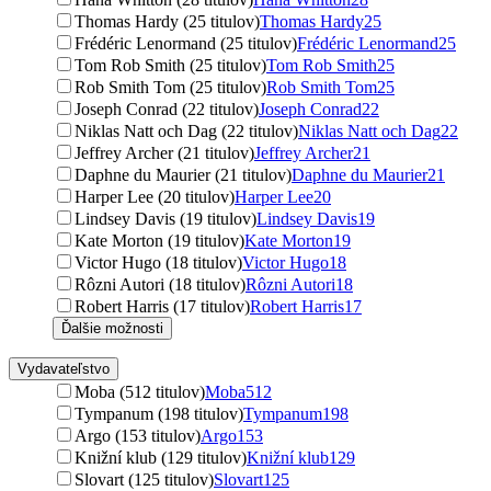
Thomas Hardy (25 titulov)
Thomas Hardy
25
Frédéric Lenormand (25 titulov)
Frédéric Lenormand
25
Tom Rob Smith (25 titulov)
Tom Rob Smith
25
Rob Smith Tom (25 titulov)
Rob Smith Tom
25
Joseph Conrad (22 titulov)
Joseph Conrad
22
Niklas Natt och Dag (22 titulov)
Niklas Natt och Dag
22
Jeffrey Archer (21 titulov)
Jeffrey Archer
21
Daphne du Maurier (21 titulov)
Daphne du Maurier
21
Harper Lee (20 titulov)
Harper Lee
20
Lindsey Davis (19 titulov)
Lindsey Davis
19
Kate Morton (19 titulov)
Kate Morton
19
Victor Hugo (18 titulov)
Victor Hugo
18
Rôzni Autori (18 titulov)
Rôzni Autori
18
Robert Harris (17 titulov)
Robert Harris
17
Ďalšie možnosti
Vydavateľstvo
Moba (512 titulov)
Moba
512
Tympanum (198 titulov)
Tympanum
198
Argo (153 titulov)
Argo
153
Knižní klub (129 titulov)
Knižní klub
129
Slovart (125 titulov)
Slovart
125