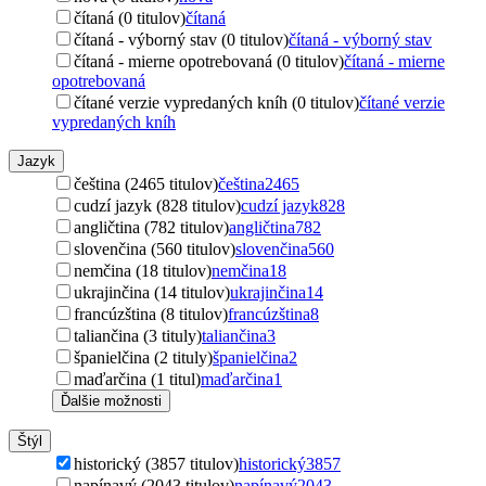
čítaná (0 titulov)
čítaná
čítaná - výborný stav (0 titulov)
čítaná - výborný stav
čítaná - mierne opotrebovaná (0 titulov)
čítaná - mierne
opotrebovaná
čítané verzie vypredaných kníh (0 titulov)
čítané verzie
vypredaných kníh
Jazyk
čeština (2465 titulov)
čeština
2465
cudzí jazyk (828 titulov)
cudzí jazyk
828
angličtina (782 titulov)
angličtina
782
slovenčina (560 titulov)
slovenčina
560
nemčina (18 titulov)
nemčina
18
ukrajinčina (14 titulov)
ukrajinčina
14
francúzština (8 titulov)
francúzština
8
taliančina (3 tituly)
taliančina
3
španielčina (2 tituly)
španielčina
2
maďarčina (1 titul)
maďarčina
1
Ďalšie možnosti
Štýl
historický (3857 titulov)
historický
3857
napínavý (2043 titulov)
napínavý
2043