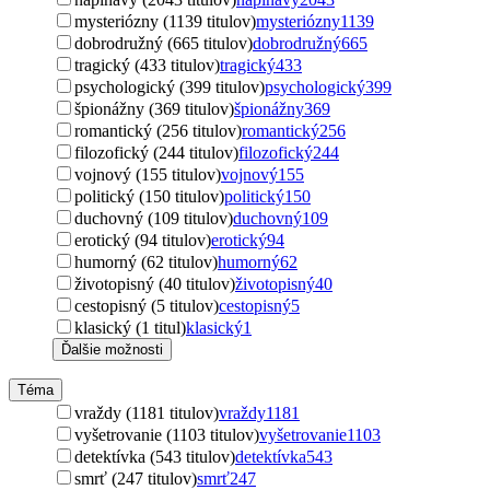
mysteriózny (1139 titulov)
mysteriózny
1139
dobrodružný (665 titulov)
dobrodružný
665
tragický (433 titulov)
tragický
433
psychologický (399 titulov)
psychologický
399
špionážny (369 titulov)
špionážny
369
romantický (256 titulov)
romantický
256
filozofický (244 titulov)
filozofický
244
vojnový (155 titulov)
vojnový
155
politický (150 titulov)
politický
150
duchovný (109 titulov)
duchovný
109
erotický (94 titulov)
erotický
94
humorný (62 titulov)
humorný
62
životopisný (40 titulov)
životopisný
40
cestopisný (5 titulov)
cestopisný
5
klasický (1 titul)
klasický
1
Ďalšie možnosti
Téma
vraždy (1181 titulov)
vraždy
1181
vyšetrovanie (1103 titulov)
vyšetrovanie
1103
detektívka (543 titulov)
detektívka
543
smrť (247 titulov)
smrť
247