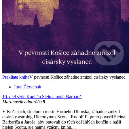
Prekliata kniha
V pevnosti Košice záhadne zmizol cisársky vyslanec
Juraj Červenák
10. diel série
Kapitán Stein a notár Barbarič
Martinusák odporúča
5
V Košiciach, sídelnom meste Horného Uhorska, záhadne zmizol
cisársky astrológ Hieronymus Scotta. Rudolf II. preto poveril Steina,
Barbariča a Jaroša, aby putovali do tých odľahlých končín a našli
nielen Scottu, ale najmä vzácnu knihu,...