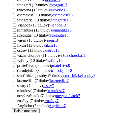
fotografi (13 titulov)
fotografi
13
rakovina (13 titulov)
rakovina
13
osamelosť (13 titulov)
osamelosť
13
fotografia (13 titulov)
fotografia
13
Vianoce (13 titulov)
Vianoce
13
romantika (13 titulov)
romantika
13
stretnutie (13 titulov)
stretnutie
13
vášeň (13 titulov)
vášeň
13
fikcia (13 titulov)
fikcia
13
ostrov (13 titulov)
ostrov
13
vážna choroba (11 titulov)
vážna choroba
11
vzťahy (10 titulov)
vzťahy
10
priateľstvo (9 titulov)
priateľstvo
9
čarodejnice (8 titulov)
čarodejnice
8
smrť blízkej osoby (7 titulov)
smrť blízkej osoby
7
kozmetika (7 titulov)
kozmetika
7
sestry (7 titulov)
sestry
7
minulosť (7 titulov)
minulosť
7
nový začiatok (7 titulov)
nový začiatok
7
značky (7 titulov)
značky
7
Anglicko (7 titulov)
Anglicko
7
Ďalšie možnosti