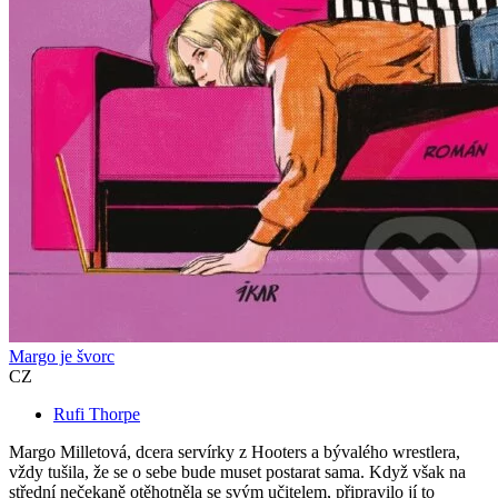
Margo je švorc
CZ
Rufi Thorpe
Margo Milletová, dcera servírky z Hooters a bývalého wrestlera,
vždy tušila, že se o sebe bude muset postarat sama. Když však na
střední nečekaně otěhotněla se svým učitelem, připravilo jí to