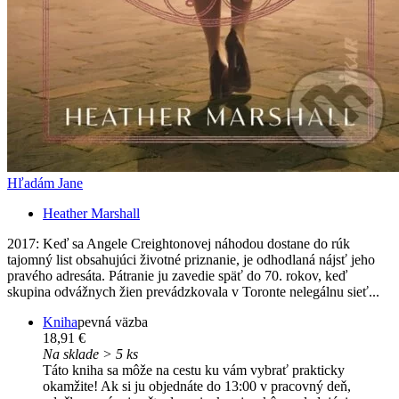
Hľadám Jane
Heather Marshall
2017: Keď sa Angele Creightonovej náhodou dostane do rúk
tajomný list obsahujúci životné priznanie, je odhodlaná nájsť jeho
pravého adresáta. Pátranie ju zavedie späť do 70. rokov, keď
skupina odvážnych žien prevádzkovala v Toronte nelegálnu sieť...
Kniha
pevná väzba
18,91 €
Na sklade > 5 ks
Táto kniha sa môže na cestu ku vám vybrať prakticky
okamžite! Ak si ju objednáte do 13:00 v pracovný deň,