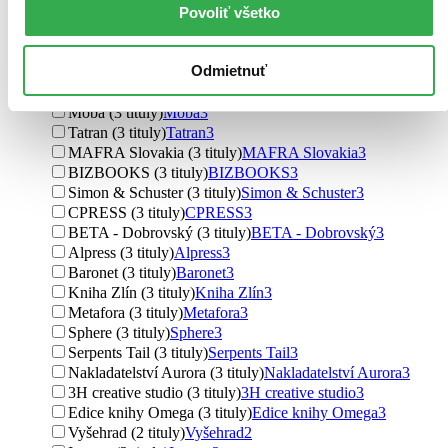
Povoliť všetko
Lindeni (7 titulov)
Lindeni
7
Picador (7 titulov)
Picador
7
Jota (7 titulov)
Jota
7
Odmietnuť
Motýľ (4 tituly)
Motýľ
4
XYZ (3 tituly)
XYZ
3
Moba (3 tituly)
Moba
3
Tatran (3 tituly)
Tatran
3
MAFRA Slovakia (3 tituly)
MAFRA Slovakia
3
BIZBOOKS (3 tituly)
BIZBOOKS
3
Simon & Schuster (3 tituly)
Simon & Schuster
3
CPRESS (3 tituly)
CPRESS
3
BETA - Dobrovský (3 tituly)
BETA - Dobrovský
3
Alpress (3 tituly)
Alpress
3
Baronet (3 tituly)
Baronet
3
Kniha Zlín (3 tituly)
Kniha Zlín
3
Metafora (3 tituly)
Metafora
3
Sphere (3 tituly)
Sphere
3
Serpents Tail (3 tituly)
Serpents Tail
3
Nakladatelství Aurora (3 tituly)
Nakladatelství Aurora
3
3H creative studio (3 tituly)
3H creative studio
3
Edice knihy Omega (3 tituly)
Edice knihy Omega
3
Vyšehrad (2 tituly)
Vyšehrad
2