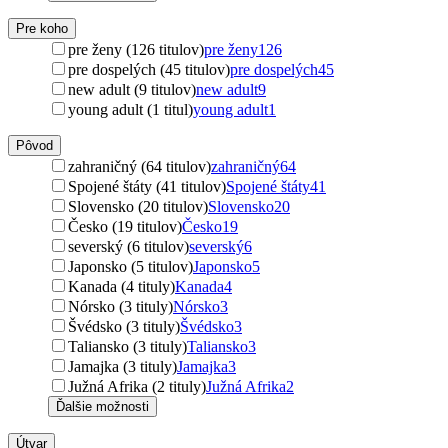
Pre koho
pre ženy (126 titulov)
pre ženy
126
pre dospelých (45 titulov)
pre dospelých
45
new adult (9 titulov)
new adult
9
young adult (1 titul)
young adult
1
Pôvod
zahraničný (64 titulov)
zahraničný
64
Spojené štáty (41 titulov)
Spojené štáty
41
Slovensko (20 titulov)
Slovensko
20
Česko (19 titulov)
Česko
19
severský (6 titulov)
severský
6
Japonsko (5 titulov)
Japonsko
5
Kanada (4 tituly)
Kanada
4
Nórsko (3 tituly)
Nórsko
3
Švédsko (3 tituly)
Švédsko
3
Taliansko (3 tituly)
Taliansko
3
Jamajka (3 tituly)
Jamajka
3
Južná Afrika (2 tituly)
Južná Afrika
2
Ďalšie možnosti
Útvar