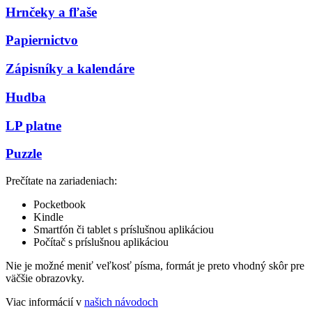
Hrnčeky a fľaše
Papiernictvo
Zápisníky a kalendáre
Hudba
LP platne
Puzzle
Prečítate na zariadeniach:
Pocketbook
Kindle
Smartfón či tablet s príslušnou aplikáciou
Počítač s príslušnou aplikáciou
Nie je možné meniť veľkosť písma, formát je preto vhodný skôr pre
väčšie obrazovky.
Viac informácií v
našich návodoch