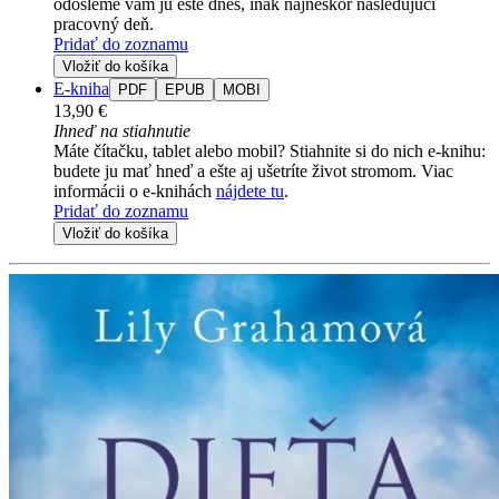
odošleme vám ju ešte dnes, inak najneskôr nasledujúci
pracovný deň.
Pridať do zoznamu
Vložiť do košíka
E-kniha
PDF
EPUB
MOBI
13,90 €
Ihneď na stiahnutie
Máte čítačku, tablet alebo mobil? Stiahnite si do nich e-knihu:
budete ju mať hneď a ešte aj ušetríte život stromom. Viac
informácii o e-knihách
nájdete tu
.
Pridať do zoznamu
Vložiť do košíka