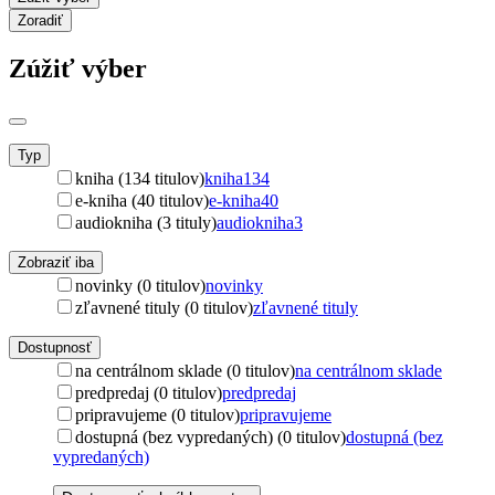
Zoradiť
Zúžiť výber
Typ
kniha (134 titulov)
kniha
134
e-kniha (40 titulov)
e-kniha
40
audiokniha (3 tituly)
audiokniha
3
Zobraziť iba
novinky (0 titulov)
novinky
zľavnené tituly (0 titulov)
zľavnené tituly
Dostupnosť
na centrálnom sklade (0 titulov)
na centrálnom sklade
predpredaj (0 titulov)
predpredaj
pripravujeme (0 titulov)
pripravujeme
dostupná (bez vypredaných) (0 titulov)
dostupná (bez
vypredaných)