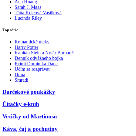
Ana Huang
Sarah J. Maas
Táňa Keleová Vasilková
Lucinda Riley
Top série
Romantické úteky
Harry Potter
Kapitán Stein a Notár Barbarič
Denník odvážneho bojka
Krimi Dominika Dána
Učím sa rozprávať
Duna
Smradi
Darčekové poukážky
Čítačky e-kníh
Vecičky od Martinusu
Káva, čaj a pochutiny