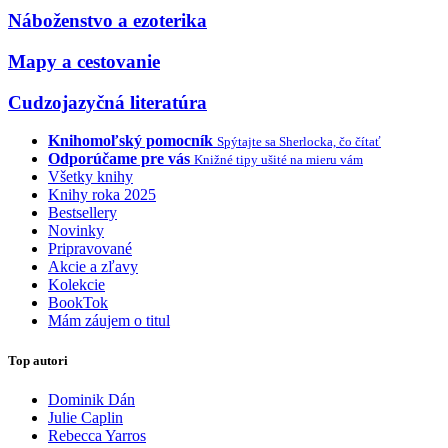
Náboženstvo a ezoterika
Mapy a cestovanie
Cudzojazyčná literatúra
Knihomoľský pomocník
Spýtajte sa Sherlocka, čo čítať
Odporúčame pre vás
Knižné tipy ušité na mieru vám
Všetky knihy
Knihy roka 2025
Bestsellery
Novinky
Pripravované
Akcie a zľavy
Kolekcie
BookTok
Mám záujem o titul
Top autori
Dominik Dán
Julie Caplin
Rebecca Yarros