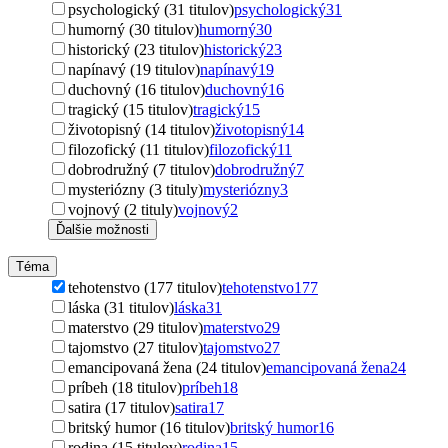
psychologický (31 titulov)
psychologický
31
humorný (30 titulov)
humorný
30
historický (23 titulov)
historický
23
napínavý (19 titulov)
napínavý
19
duchovný (16 titulov)
duchovný
16
tragický (15 titulov)
tragický
15
životopisný (14 titulov)
životopisný
14
filozofický (11 titulov)
filozofický
11
dobrodružný (7 titulov)
dobrodružný
7
mysteriózny (3 tituly)
mysteriózny
3
vojnový (2 tituly)
vojnový
2
Ďalšie možnosti
Téma
tehotenstvo (177 titulov)
tehotenstvo
177
láska (31 titulov)
láska
31
materstvo (29 titulov)
materstvo
29
tajomstvo (27 titulov)
tajomstvo
27
emancipovaná žena (24 titulov)
emancipovaná žena
24
príbeh (18 titulov)
príbeh
18
satira (17 titulov)
satira
17
britský humor (16 titulov)
britský humor
16
rodina (15 titulov)
rodina
15