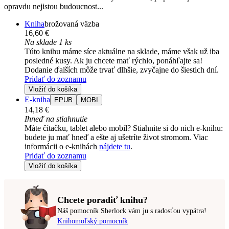
opravdu nejistou budoucnost...
Kniha
brožovaná väzba
16,60 €
Na sklade 1 ks
Túto knihu máme síce aktuálne na sklade, máme však už iba
posledné kusy. Ak ju chcete mať rýchlo, ponáhľajte sa!
Dodanie ďalších môže trvať dlhšie, zvyčajne do šiestich dní.
Pridať do zoznamu
Vložiť do košíka
E-kniha
EPUB
MOBI
14,18 €
Ihneď na stiahnutie
Máte čítačku, tablet alebo mobil? Stiahnite si do nich e-knihu:
budete ju mať hneď a ešte aj ušetríte život stromom. Viac
informácii o e-knihách
nájdete tu
.
Pridať do zoznamu
Vložiť do košíka
Chcete poradiť knihu?
Náš pomocník Sherlock vám ju s radosťou vypátra!
Knihomoľský pomocník