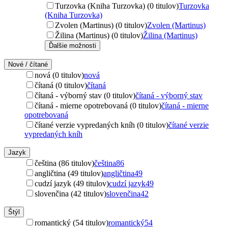
Turzovka (Kniha Turzovka) (0 titulov)
Turzovka
(Kniha Turzovka)
Zvolen (Martinus) (0 titulov)
Zvolen (Martinus)
Žilina (Martinus) (0 titulov)
Žilina (Martinus)
Ďalšie možnosti
Nové / čítané
nová (0 titulov)
nová
čítaná (0 titulov)
čítaná
čítaná - výborný stav (0 titulov)
čítaná - výborný stav
čítaná - mierne opotrebovaná (0 titulov)
čítaná - mierne
opotrebovaná
čítané verzie vypredaných kníh (0 titulov)
čítané verzie
vypredaných kníh
Jazyk
čeština (86 titulov)
čeština
86
angličtina (49 titulov)
angličtina
49
cudzí jazyk (49 titulov)
cudzí jazyk
49
slovenčina (42 titulov)
slovenčina
42
Štýl
romantický (54 titulov)
romantický
54