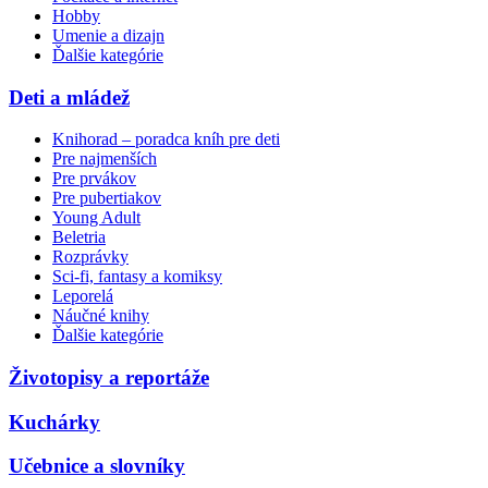
Hobby
Umenie a dizajn
Ďalšie kategórie
Deti a mládež
Knihorad – poradca kníh pre deti
Pre najmenších
Pre prvákov
Pre pubertiakov
Young Adult
Beletria
Rozprávky
Sci-fi, fantasy a komiksy
Leporelá
Náučné knihy
Ďalšie kategórie
Životopisy a reportáže
Kuchárky
Učebnice a slovníky