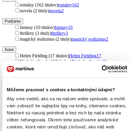
romány (162 titulov)
romány
162
novela (2 tituly)
novela
2
Podžáner
fantasy (10 titulov)
fantasy
10
thrillery (3 tituly)
thrillery
3
magický realizmus (2 tituly)
magický realizmus
2
Autor
Helen Fielding (17 titulov)
Helen Fielding
17
Nicholas Sparks (13 titulov)
Nicholas Sparks
13
Stacey Halls (8 titulov)
Stacey Halls
8
Sarah Haywood (7 titulov)
Sarah Haywood
7
Anna Hogeland (7 titulov)
Anna Hogeland
7
Brit Bennett (6 titulov)
Brit Bennett
6
Môžeme pracovať s cookies a kontaktnými údajmi?
Rufi Thorpe (6 titulov)
Rufi Thorpe
6
John Irving (5 titulov)
John Irving
5
Aby sme vedeli, ako sa na našom webe správate, a mohli
Kim Hooper (5 titulov)
Kim Hooper
5
vám zobraziť tie najlepšie tipy na knihy, zbierame cookies.
Andrea Coddington (4 tituly)
Andrea Coddington
4
Niektoré sú naozaj potrebné a bez nich by naša stránka
Martina Jakubová (4 tituly)
Martina Jakubová
4
vôbec nefungovala. Okrem toho používame analytické
Donal Ryan (4 tituly)
Donal Ryan
4
Adrienne Bensonová (4 tituly)
Adrienne Bensonová
4
cookies, ktoré nám umožňujú zisťovať, ako náš web