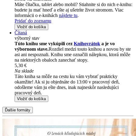
Máte čítačku, tablet alebo mobil? Stiahnite si do nich e-knihu:
budete ju mať hneď a ešte aj ušetríte život stromom. Viac
informácii o e-knihách
nájdete tu
.
Pridať do zoznamu
Vložiť do košíka
Čítaná
výborný stav
Túto knihu sme vykúpili cez
Knihovrátok
a je vo
výbornom stave.
Rozdiel medzi touto knihou a novou by ste
asi ani nespoznali. Knihu sme označili nálepkou, ktorá môže
na niektorých obaloch zanechať stopy.
5,30 €
Na sklade
Táto kniha sa môže na cestu ku vám vybrať prakticky
okamžite! Ak si ju objednáte do 13:00 v pracovný deň,
odošleme vám ju ešte dnes, inak najneskôr nasledujúci
pracovný deň.
Vložiť do košíka
Ďalšie formáty