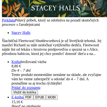
Prekliata
Pútavý príbeh, ktorý sa odohráva na pozadí skutočných
procesov s čarodejnicami
Stacey Halls
Šlachtičná Fleetwood Shuttleworthová je už štvrtýkrát tehotná. Jej
manžel Richard sa stále nedočkal vytúženého dediča. Fleetwood
nájde list od lekára s hrozivou predpoveďou a spozná sa s Alice,
pôrodnou babicou, ktorá jej chce pomôcť donosiť dieťa a na...
Kniha
brožovaná väzba
8,80 €
Do 4 – 7 dní
Tento produkt momentálne nemáme na sklade, ale zvyčajne
vám ho vieme zabezpečiť a odoslať do 4 – 7 dní. A
posnažíme sa aj trochu rýchlejšie!
Pridať do zoznamu
Vložiť do košíka
E-kniha
PDF
EPUB
MOBI
15,16 €
Ihneď na stiahnutie