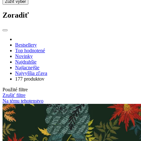
Zúžiť výber
Zoradiť
Bestsellery
Top hodnotené
Novinky
Najdrahšie
Najlacnejšie
Najvyššia zľava
177 produktov
Použité filtre
Zrušiť filtre
Na tému tehotenstvo