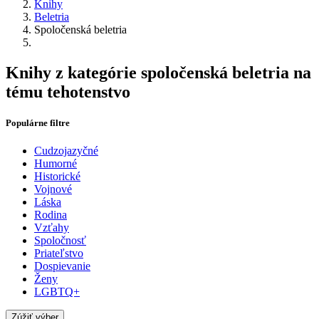
Knihy
Beletria
Spoločenská beletria
Knihy z kategórie spoločenská beletria na
tému tehotenstvo
Populárne filtre
Cudzojazyčné
Humorné
Historické
Vojnové
Láska
Rodina
Vzťahy
Spoločnosť
Priateľstvo
Dospievanie
Ženy
LGBTQ+
Zúžiť výber