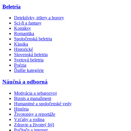
Beletria
Detektívky, trilery a horory
Sci-fi a fantasy
Komiksy
Romantika
Spoločenská beletria
Klasika
Historické
Slovenská beletria
Svetová beletria
Poézia
Ďalšie kategórie
Náučná a odborná
Motivácia a sebarozvoj
Biznis a manažment
Humanitné a spoločenské vedy
História
Životopisy a reportáže
Vzťahy a rodina
Zdravie a životný štýl
Počítače a internet