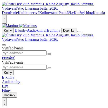
Doručenie
Kníhkupectvá
Knihovrátok
Poukážky
Knižný blog
Kontakt
E-knihy
Audioknihy
Hry
Filmy
Knihy
Doplnky
Vyhľadávanie
Prihlásiť
Vyhľadávanie
Knihy
E-knihy
Audioknihy
Hry
Filmy
Doplnky