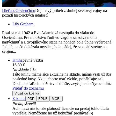
Dieťa z Osvienčimu
Dojímavý príbeh z druhej svetovej vojny na
pozadí historických udalostí
Lily Graham
Písal sa rok 1942 a Eva Adamiová nastúpila do vlaku do
Osvienčimu. Pre množstvo ľudí vo vagóne sa sotva mohla
nadýchnuť a z dvojdňového státia na nohách bola úplne vyčerpaná.
Jediné, na čo dokázala myslieť, bola nádej, že sa opäť stretne so
svojím...
Kniha
pevná väzba
16,89 €
Na sklade 1 ks
Túto knihu máme síce aktuálne na sklade, máme však už iba
posledné kusy. Ak ju chcete mať rýchlo, ponáhľajte sa!
Dodanie ďalších môže trvať dlhšie, zvyčajne do štyroch dní.
Pridať do zoznamu
Vložiť do košíka
E-kniha
PDF
EPUB
MOBI
Predaj skončil
Ach, mrzí nás to, ale platnosť licencie na predaj tohto titulu
vypršala. Nemôžeme ho už bohužiaľ predávať :-(