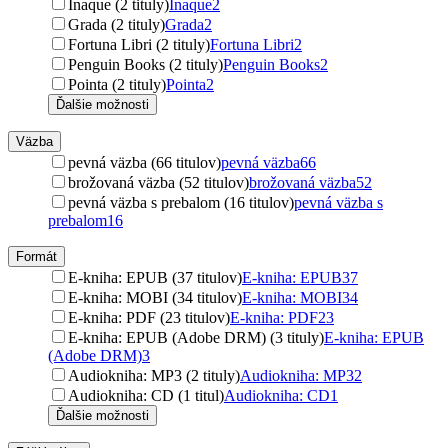
Inaque (2 tituly)
Inaque
2
Grada (2 tituly)
Grada
2
Fortuna Libri (2 tituly)
Fortuna Libri
2
Penguin Books (2 tituly)
Penguin Books
2
Pointa (2 tituly)
Pointa
2
Ďalšie možnosti
Väzba
pevná väzba (66 titulov)
pevná väzba
66
brožovaná väzba (52 titulov)
brožovaná väzba
52
pevná väzba s prebalom (16 titulov)
pevná väzba s
prebalom
16
Formát
E-kniha: EPUB (37 titulov)
E-kniha: EPUB
37
E-kniha: MOBI (34 titulov)
E-kniha: MOBI
34
E-kniha: PDF (23 titulov)
E-kniha: PDF
23
E-kniha: EPUB (Adobe DRM) (3 tituly)
E-kniha: EPUB
(Adobe DRM)
3
Audiokniha: MP3 (2 tituly)
Audiokniha: MP3
2
Audiokniha: CD (1 titul)
Audiokniha: CD
1
Ďalšie možnosti