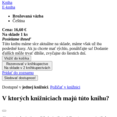
Kniha
E-kniha
Brožovaná väzba
Čeština
Cena:
16,60 €
Na sklade 1 ks
Posielame ihneď
Túto knihu máme síce aktuálne na sklade, máme však už iba
posledné kusy. Ak ju chcete mať rýchlo, ponáhľajte sa! Dodanie
ďalších môže trvať dlhšie, zvyčajne do šiestich dní.
Vložiť do košíka
Rezervovať v kníhkupectve
Na sklade v 2 kníhkupectvách
Pridať do zoznamu
Sledovať dostupnosť
Dostupné v
jednej knižnici
.
Požičať v knižnici
V ktorých knižniciach majú túto knihu?