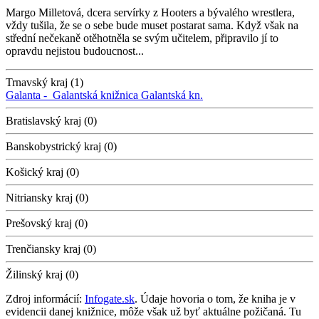
Margo Milletová, dcera servírky z Hooters a bývalého wrestlera,
vždy tušila, že se o sebe bude muset postarat sama. Když však na
střední nečekaně otěhotněla se svým učitelem, připravilo jí to
opravdu nejistou budoucnost...
Trnavský kraj (1)
Galanta -
Galantská knižnica
Galantská kn.
Bratislavský kraj (0)
Banskobystrický kraj (0)
Košický kraj (0)
Nitriansky kraj (0)
Prešovský kraj (0)
Trenčiansky kraj (0)
Žilinský kraj (0)
Zdroj informácií:
Infogate.sk
. Údaje hovoria o tom, že kniha je v
evidencii danej knižnice, môže však už byť aktuálne požičaná. Tu