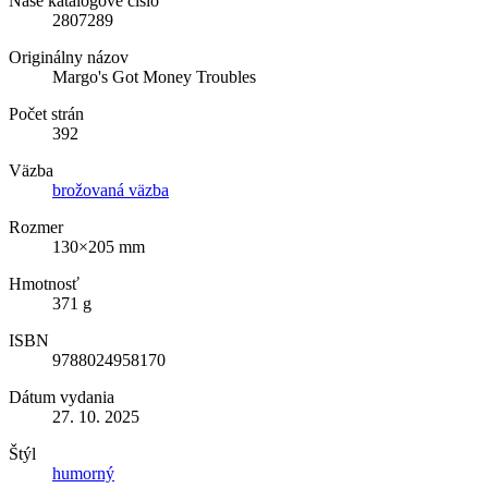
Naše katalógové číslo
2807289
Originálny názov
Margo's Got Money Troubles
Počet strán
392
Väzba
brožovaná väzba
Rozmer
130×205 mm
Hmotnosť
371 g
ISBN
9788024958170
Dátum vydania
27. 10. 2025
Štýl
humorný