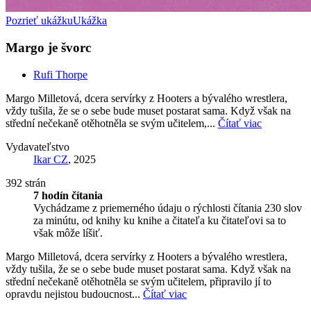
Pozrieť ukážku
Ukážka
Margo je švorc
Rufi Thorpe
Margo Milletová, dcera servírky z Hooters a bývalého wrestlera,
vždy tušila, že se o sebe bude muset postarat sama. Když však na
střední nečekaně otěhotněla se svým učitelem,...
Čítať viac
Vydavateľstvo
Ikar CZ
, 2025
392 strán
7 hodín čítania
Vychádzame z priemerného údaju o rýchlosti čítania 230 slov
za minútu, od knihy ku knihe a čitateľa ku čitateľovi sa to
však môže líšiť.
Margo Milletová, dcera servírky z Hooters a bývalého wrestlera,
vždy tušila, že se o sebe bude muset postarat sama. Když však na
střední nečekaně otěhotněla se svým učitelem, připravilo jí to
opravdu nejistou budoucnost...
Čítať viac