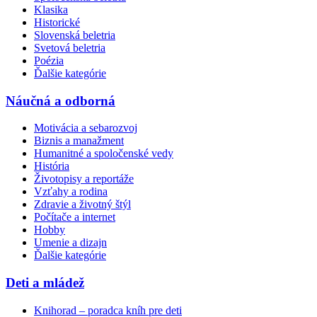
Klasika
Historické
Slovenská beletria
Svetová beletria
Poézia
Ďalšie kategórie
Náučná a odborná
Motivácia a sebarozvoj
Biznis a manažment
Humanitné a spoločenské vedy
História
Životopisy a reportáže
Vzťahy a rodina
Zdravie a životný štýl
Počítače a internet
Hobby
Umenie a dizajn
Ďalšie kategórie
Deti a mládež
Knihorad – poradca kníh pre deti