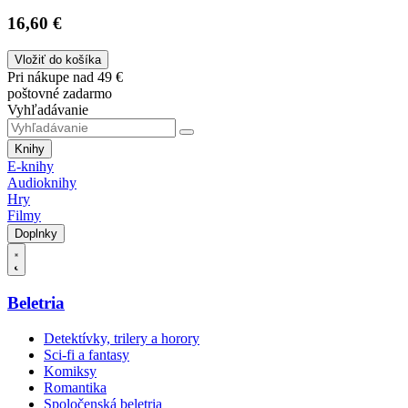
16,60 €
Vložiť do košíka
Pri nákupe nad 49 €
poštovné zadarmo
Vyhľadávanie
Knihy
E-knihy
Audioknihy
Hry
Filmy
Doplnky
Beletria
Detektívky, trilery a horory
Sci-fi a fantasy
Komiksy
Romantika
Spoločenská beletria