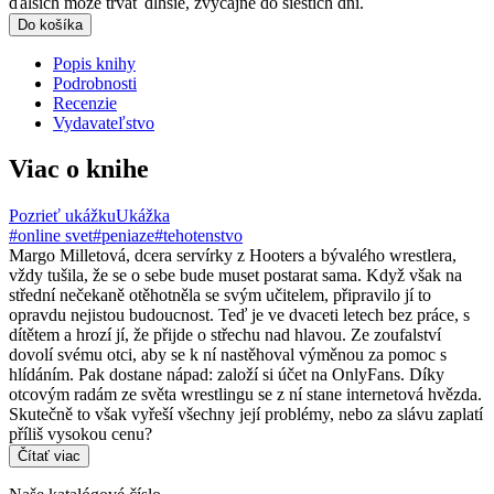
ďalších môže trvať dlhšie, zvyčajne do šiestich dní.
Do košíka
Popis knihy
Podrobnosti
Recenzie
Vydavateľstvo
Viac o knihe
Pozrieť ukážku
Ukážka
#online svet
#peniaze
#tehotenstvo
Margo Milletová, dcera servírky z Hooters a bývalého wrestlera,
vždy tušila, že se o sebe bude muset postarat sama. Když však na
střední nečekaně otěhotněla se svým učitelem, připravilo jí to
opravdu nejistou budoucnost. Teď je ve dvaceti letech bez práce, s
dítětem a hrozí jí, že přijde o střechu nad hlavou. Ze zoufalství
dovolí svému otci, aby se k ní nastěhoval výměnou za pomoc s
hlídáním. Pak dostane nápad: založí si účet na OnlyFans. Díky
otcovým radám ze světa wrestlingu se z ní stane internetová hvězda.
Skutečně to však vyřeší všechny její problémy, nebo za slávu zaplatí
příliš vysokou cenu?
Čítať viac