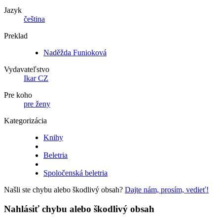
Jazyk
čeština
Preklad
Naděžda Funioková
Vydavateľstvo
Ikar CZ
Pre koho
pre ženy
Kategorizácia
Knihy
Beletria
Spoločenská beletria
Našli ste chybu alebo škodlivý obsah?
Dajte nám, prosím, vedieť!
Nahlásiť chybu alebo škodlivý obsah