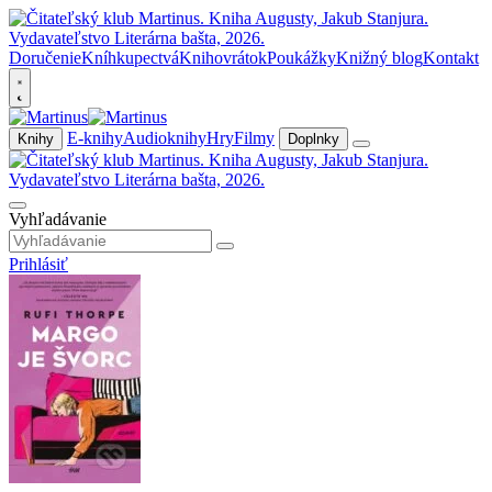
Doručenie
Kníhkupectvá
Knihovrátok
Poukážky
Knižný blog
Kontakt
E-knihy
Audioknihy
Hry
Filmy
Knihy
Doplnky
Vyhľadávanie
Prihlásiť