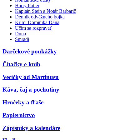
Harry Potter
Kapitán Stein a Notár Barbarič
Denník odvážneho bojka
Krimi Dominika Dána
Učím sa rozprávať
Duna
Smradi
Darčekové poukážky
Čítačky e-kníh
Vecičky od Martinusu
Káva, čaj a pochutiny
Hrnčeky a fľaše
Papiernictvo
Zápisníky a kalendáre