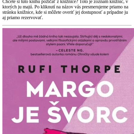
Chcete si túto knihu požičať z knižnice? Toto je zoznam knižníc, v
ktorých ju majú. Po kliknutí na názov vás presmerujeme priamo na
stránku knižnice, kde si môžete overiť jej dostupnosť a prípadne ju
aj priamo rezervovať.