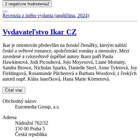
2 negatívne hodnotenia
2
Recenzia z iného vydania (angličtina, 2024)
Vydavateľstvo Ikar CZ
Ikar je orientován především na ženské čtenářky, kterým nabízí
české a světové romance, společenské romány a memoáry. Mezi
zavedené a celosvětově úspěšné autory Ikaru patří Paula
Hawkinsová, Jodi Picoultová, Jojo Moyesová, Liane Moriarty,
Sandra Brown, Nicholas Sparks, Danielle Steel, Anne Tylerová, Joy
Fieldingová, Rosamunde Pilcherová a Barbara Woodová; z českých
autorů např. Klára Janečková, Hana Marie Körnerová.
Čítať viac
Obchodný názov
Euromedia Group, a.s.
Adresa
Nádražní 762/32
150 00 Praha 5
Česká republika