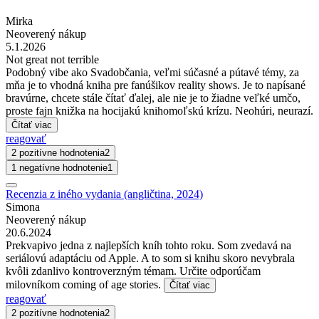
Mirka
Neoverený nákup
5.1.2026
Not great not terrible
Podobný vibe ako Svadobčania, veľmi súčasné a pútavé témy, za
mňa je to vhodná kniha pre fanúšikov reality shows. Je to napísané
bravúrne, chcete stále čítať ďalej, ale nie je to žiadne veľké umčo,
proste fajn knižka na hocijakú knihomoľskú krízu. Neohúri, neurazí.
Čítať viac
reagovať
2 pozitívne hodnotenia
2
1 negatívne hodnotenie
1
Recenzia z iného vydania (angličtina, 2024)
Simona
Neoverený nákup
20.6.2024
Prekvapivo jedna z najlepších kníh tohto roku. Som zvedavá na
seriálovú adaptáciu od Apple. A to som si knihu skoro nevybrala
kvôli zdanlivo kontroverzným témam. Určite odporúčam
milovníkom coming of age stories.
Čítať viac
reagovať
2 pozitívne hodnotenia
2