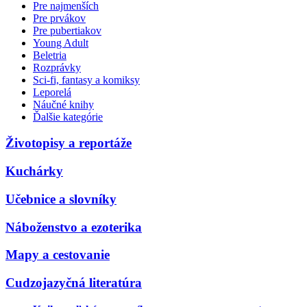
Pre najmenších
Pre prvákov
Pre pubertiakov
Young Adult
Beletria
Rozprávky
Sci-fi, fantasy a komiksy
Leporelá
Náučné knihy
Ďalšie kategórie
Životopisy a reportáže
Kuchárky
Učebnice a slovníky
Náboženstvo a ezoterika
Mapy a cestovanie
Cudzojazyčná literatúra