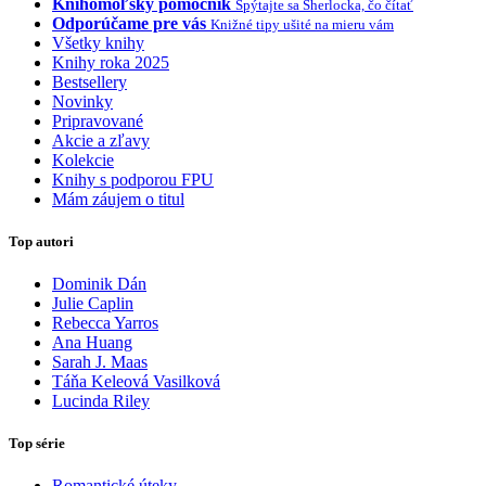
Knihomoľský pomocník
Spýtajte sa Sherlocka, čo čítať
Odporúčame pre vás
Knižné tipy ušité na mieru vám
Všetky knihy
Knihy roka 2025
Bestsellery
Novinky
Pripravované
Akcie a zľavy
Kolekcie
Knihy s podporou FPU
Mám záujem o titul
Top autori
Dominik Dán
Julie Caplin
Rebecca Yarros
Ana Huang
Sarah J. Maas
Táňa Keleová Vasilková
Lucinda Riley
Top série
Romantické úteky