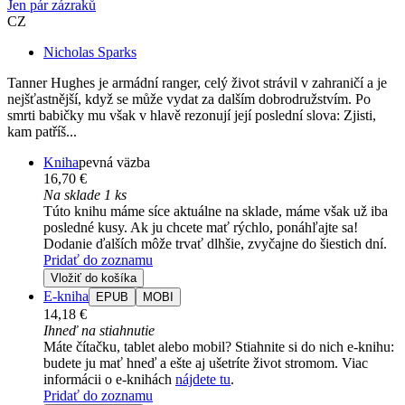
Jen pár zázraků
CZ
Nicholas Sparks
Tanner Hughes je armádní ranger, celý život strávil v zahraničí a je
nejšťastnější, když se může vydat za dalším dobrodružstvím. Po
smrti babičky mu však v hlavě rezonují její poslední slova: Zjisti,
kam patříš...
Kniha
pevná väzba
16,70 €
Na sklade 1 ks
Túto knihu máme síce aktuálne na sklade, máme však už iba
posledné kusy. Ak ju chcete mať rýchlo, ponáhľajte sa!
Dodanie ďalších môže trvať dlhšie, zvyčajne do šiestich dní.
Pridať do zoznamu
Vložiť do košíka
E-kniha
EPUB
MOBI
14,18 €
Ihneď na stiahnutie
Máte čítačku, tablet alebo mobil? Stiahnite si do nich e-knihu:
budete ju mať hneď a ešte aj ušetríte život stromom. Viac
informácii o e-knihách
nájdete tu
.
Pridať do zoznamu