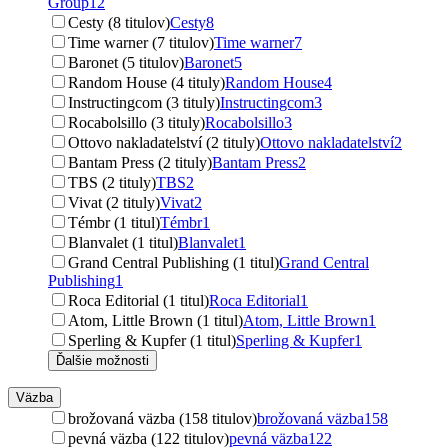
Group
12
Cesty (8 titulov)
Cesty
8
Time warner (7 titulov)
Time warner
7
Baronet (5 titulov)
Baronet
5
Random House (4 tituly)
Random House
4
Instructingcom (3 tituly)
Instructingcom
3
Rocabolsillo (3 tituly)
Rocabolsillo
3
Ottovo nakladatelství (2 tituly)
Ottovo nakladatelství
2
Bantam Press (2 tituly)
Bantam Press
2
TBS (2 tituly)
TBS
2
Vivat (2 tituly)
Vivat
2
Témbr (1 titul)
Témbr
1
Blanvalet (1 titul)
Blanvalet
1
Grand Central Publishing (1 titul)
Grand Central
Publishing
1
Roca Editorial (1 titul)
Roca Editorial
1
Atom, Little Brown (1 titul)
Atom, Little Brown
1
Sperling & Kupfer (1 titul)
Sperling & Kupfer
1
Ďalšie možnosti
Väzba
brožovaná väzba (158 titulov)
brožovaná väzba
158
pevná väzba (122 titulov)
pevná väzba
122