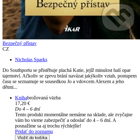
Bezpečný přístav
CZ
Nicholas Sparks
Do Southportu se přistěhuje plachá Katie, jejíž minulost halí opar
tajemství. Ačkoliv se zprvu brání navázat jakýkoliv vztah, postupem
času se seznamuje se sousedkou Jo a vdovcem Alexem a jeho
dětmi...
Kniha
brožovaná väzba
17,20 €
Do 4 – 6 dní
Tento produkt momentálne nemáme na sklade, ale zvyčajne
vám ho vieme zabezpečiť a odoslať do 4 – 6 dní. A
posnažíme sa aj trochu rýchlejšie!
Pridať do zoznamu
Vložiť do košíka