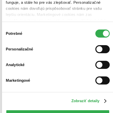
funguje, a stále ho pre vás zlepšovať. Personalizačné
Zoradiť
cookies nám dovoľujú prispôsobovať stránku pre vašu
lepšiu orientáciu. Marketingové cookies nám zas
umožňujú zobrazenie relevantnej reklamy. Niektoré údaje
zdieľame aj s tretími stranami. Veľmi by nám pomohlo,
Výber
Bestsellery
keby sme mohli používať všetky tieto cookies. Ďakujeme!
Potrebné
súhlasu
Top hodnotené
Novinky
Najdrahšie
Najlacnejšie
Personalizačné
Najvyššia zľava
357 produktov
Analytické
Marketingové
Zobraziť detaily