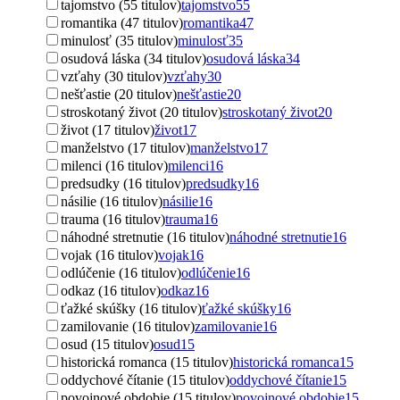
tajomstvo (55 titulov)
tajomstvo
55
romantika (47 titulov)
romantika
47
minulosť (35 titulov)
minulosť
35
osudová láska (34 titulov)
osudová láska
34
vzťahy (30 titulov)
vzťahy
30
nešťastie (20 titulov)
nešťastie
20
stroskotaný život (20 titulov)
stroskotaný život
20
život (17 titulov)
život
17
manželstvo (17 titulov)
manželstvo
17
milenci (16 titulov)
milenci
16
predsudky (16 titulov)
predsudky
16
násilie (16 titulov)
násilie
16
trauma (16 titulov)
trauma
16
náhodné stretnutie (16 titulov)
náhodné stretnutie
16
vojak (16 titulov)
vojak
16
odlúčenie (16 titulov)
odlúčenie
16
odkaz (16 titulov)
odkaz
16
ťažké skúšky (16 titulov)
ťažké skúšky
16
zamilovanie (16 titulov)
zamilovanie
16
osud (15 titulov)
osud
15
historická romanca (15 titulov)
historická romanca
15
oddychové čítanie (15 titulov)
oddychové čítanie
15
povojnové obdobie (15 titulov)
povojnové obdobie
15