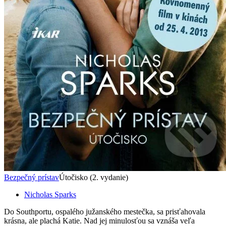
Bezpečný prístav
Útočisko (2. vydanie)
Nicholas Sparks
Do Southportu, ospalého južanského mestečka, sa prisťahovala
krásna, ale plachá Katie. Nad jej minulosťou sa vznáša veľa