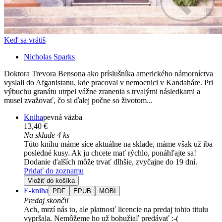
Keď sa vrátiš
Nicholas Sparks
Doktora Trevora Bensona ako príslušníka amerického námorníctva
vyslali do Afganistanu, kde pracoval v nemocnici v Kandaháre. Pri
výbuchu granátu utrpel vážne zranenia s trvalými následkami a
musel zvažovať, čo si ďalej počne so životom...
Kniha
pevná väzba
13,40 €
Na sklade 4 ks
Túto knihu máme síce aktuálne na sklade, máme však už iba
posledné kusy. Ak ju chcete mať rýchlo, ponáhľajte sa!
Dodanie ďalších môže trvať dlhšie, zvyčajne do 19 dní.
Pridať do zoznamu
Vložiť do košíka
E-kniha
PDF
EPUB
MOBI
Predaj skončil
Ach, mrzí nás to, ale platnosť licencie na predaj tohto titulu
vypršala. Nemôžeme ho už bohužiaľ predávať :-(