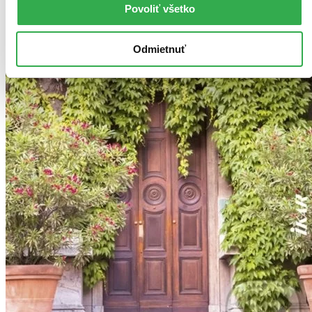
Povoliť všetko
Odmietnuť