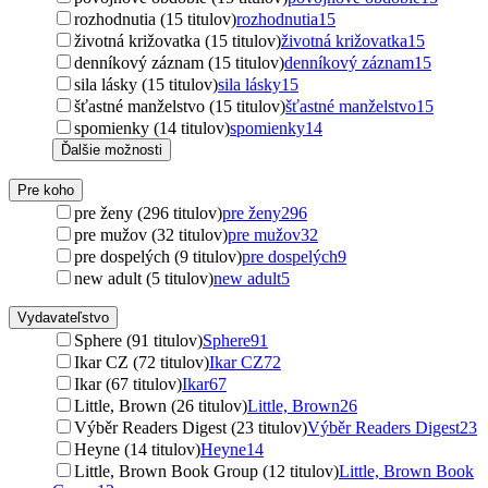
rozhodnutia (15 titulov)
rozhodnutia
15
životná križovatka (15 titulov)
životná križovatka
15
denníkový záznam (15 titulov)
denníkový záznam
15
sila lásky (15 titulov)
sila lásky
15
šťastné manželstvo (15 titulov)
šťastné manželstvo
15
spomienky (14 titulov)
spomienky
14
Ďalšie možnosti
Pre koho
pre ženy (296 titulov)
pre ženy
296
pre mužov (32 titulov)
pre mužov
32
pre dospelých (9 titulov)
pre dospelých
9
new adult (5 titulov)
new adult
5
Vydavateľstvo
Sphere (91 titulov)
Sphere
91
Ikar CZ (72 titulov)
Ikar CZ
72
Ikar (67 titulov)
Ikar
67
Little, Brown (26 titulov)
Little, Brown
26
Výběr Readers Digest (23 titulov)
Výběr Readers Digest
23
Heyne (14 titulov)
Heyne
14
Little, Brown Book Group (12 titulov)
Little, Brown Book