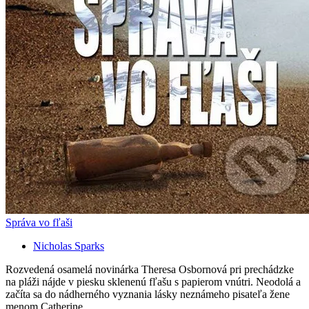
Správa vo fľaši
Nicholas Sparks
Rozvedená osamelá novinárka Theresa Osbornová pri prechádzke
na pláži nájde v piesku sklenenú fľašu s papierom vnútri. Neodolá a
začíta sa do nádherného vyznania lásky neznámeho pisateľa žene
menom Catherine...