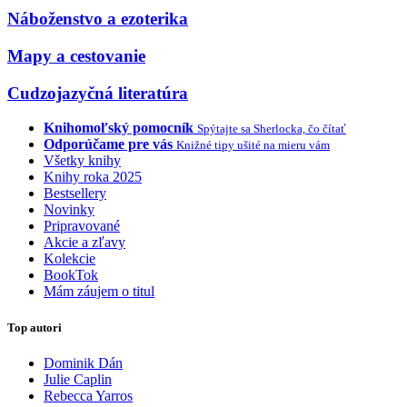
Náboženstvo a ezoterika
Mapy a cestovanie
Cudzojazyčná literatúra
Knihomoľský pomocník
Spýtajte sa Sherlocka, čo čítať
Odporúčame pre vás
Knižné tipy ušité na mieru vám
Všetky knihy
Knihy roka 2025
Bestsellery
Novinky
Pripravované
Akcie a zľavy
Kolekcie
BookTok
Mám záujem o titul
Top autori
Dominik Dán
Julie Caplin
Rebecca Yarros