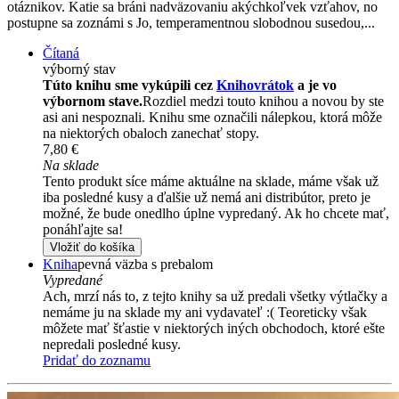
otáznikov. Katie sa bráni nadväzovaniu akýchkoľvek vzťahov, no
postupne sa zoznámi s Jo, temperamentnou slobodnou susedou,...
Čítaná
výborný stav
Túto knihu sme vykúpili cez
Knihovrátok
a je vo
výbornom stave.
Rozdiel medzi touto knihou a novou by ste
asi ani nespoznali. Knihu sme označili nálepkou, ktorá môže
na niektorých obaloch zanechať stopy.
7,80 €
Na sklade
Tento produkt síce máme aktuálne na sklade, máme však už
iba posledné kusy a ďalšie už nemá ani distribútor, preto je
možné, že bude onedlho úplne vypredaný. Ak ho chcete mať,
ponáhľajte sa!
Vložiť do košíka
Kniha
pevná väzba s prebalom
Vypredané
Ach, mrzí nás to, z tejto knihy sa už predali všetky výtlačky a
nemáme ju na sklade my ani vydavateľ :( Teoreticky však
môžete mať šťastie v niektorých iných obchodoch, ktoré ešte
nepredali posledné kusy.
Pridať do zoznamu