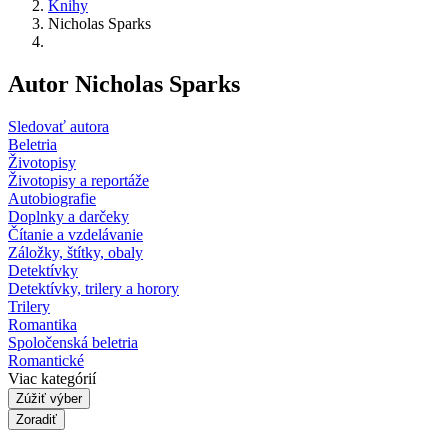
Knihy
Nicholas Sparks
Autor Nicholas Sparks
Sledovať autora
Beletria
Životopisy
Životopisy a reportáže
Autobiografie
Doplnky a darčeky
Čítanie a vzdelávanie
Záložky, štítky, obaly
Detektívky
Detektívky, trilery a horory
Trilery
Romantika
Spoločenská beletria
Romantické
Viac kategórií
Zúžiť výber
Zoradiť