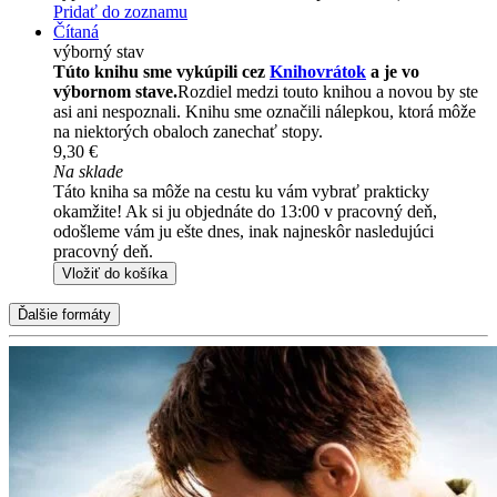
Pridať do zoznamu
Čítaná
výborný stav
Túto knihu sme vykúpili cez
Knihovrátok
a je vo
výbornom stave.
Rozdiel medzi touto knihou a novou by ste
asi ani nespoznali. Knihu sme označili nálepkou, ktorá môže
na niektorých obaloch zanechať stopy.
9,30 €
Na sklade
Táto kniha sa môže na cestu ku vám vybrať prakticky
okamžite! Ak si ju objednáte do 13:00 v pracovný deň,
odošleme vám ju ešte dnes, inak najneskôr nasledujúci
pracovný deň.
Vložiť do košíka
Ďalšie formáty