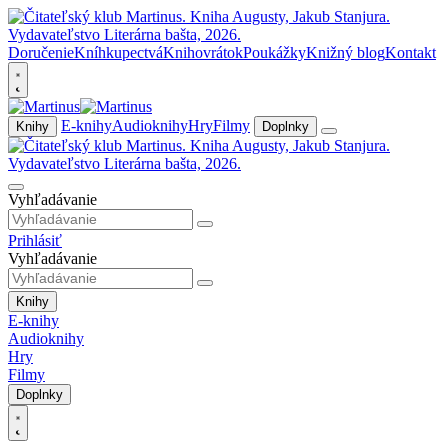
Doručenie
Kníhkupectvá
Knihovrátok
Poukážky
Knižný blog
Kontakt
E-knihy
Audioknihy
Hry
Filmy
Knihy
Doplnky
Vyhľadávanie
Prihlásiť
Vyhľadávanie
Knihy
E-knihy
Audioknihy
Hry
Filmy
Doplnky