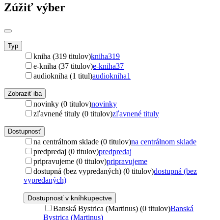
Zúžiť výber
Typ
kniha (319 titulov)
kniha
319
e-kniha (37 titulov)
e-kniha
37
audiokniha (1 titul)
audiokniha
1
Zobraziť iba
novinky (0 titulov)
novinky
zľavnené tituly (0 titulov)
zľavnené tituly
Dostupnosť
na centrálnom sklade (0 titulov)
na centrálnom sklade
predpredaj (0 titulov)
predpredaj
pripravujeme (0 titulov)
pripravujeme
dostupná (bez vypredaných) (0 titulov)
dostupná (bez
vypredaných)
Dostupnosť v kníhkupectve
Banská Bystrica (Martinus) (0 titulov)
Banská
Bystrica (Martinus)