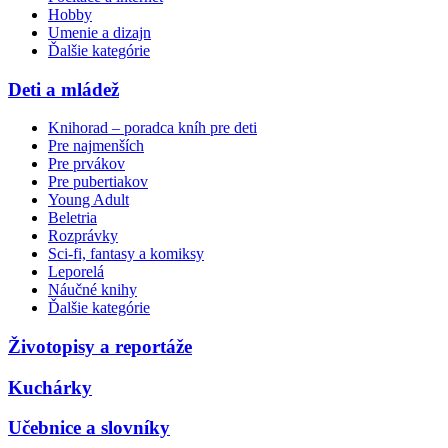
Hobby
Umenie a dizajn
Ďalšie kategórie
Deti a mládež
Knihorad – poradca kníh pre deti
Pre najmenších
Pre prvákov
Pre pubertiakov
Young Adult
Beletria
Rozprávky
Sci-fi, fantasy a komiksy
Leporelá
Náučné knihy
Ďalšie kategórie
Životopisy a reportáže
Kuchárky
Učebnice a slovníky