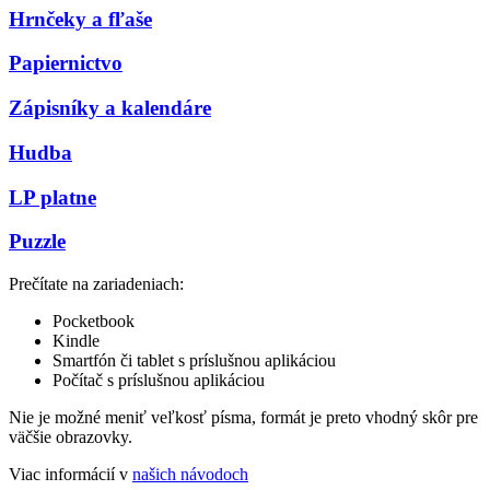
Hrnčeky a fľaše
Papiernictvo
Zápisníky a kalendáre
Hudba
LP platne
Puzzle
Prečítate na zariadeniach:
Pocketbook
Kindle
Smartfón či tablet s príslušnou aplikáciou
Počítač s príslušnou aplikáciou
Nie je možné meniť veľkosť písma, formát je preto vhodný skôr pre
väčšie obrazovky.
Viac informácií v
našich návodoch