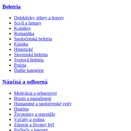
Beletria
Detektívky, trilery a horory
Sci-fi a fantasy
Komiksy
Romantika
Spoločenská beletria
Klasika
Historické
Slovenská beletria
Svetová beletria
Poézia
Ďalšie kategórie
Náučná a odborná
Motivácia a sebarozvoj
Biznis a manažment
Humanitné a spoločenské vedy
História
Životopisy a reportáže
Vzťahy a rodina
Zdravie a životný štýl
Počítače a internet