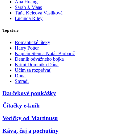
Ana Huang
Sarah J. Maas
Táňa Keleová Vasilková
Lucinda Riley
Top série
Romantické úteky
Harry Potter
Kapitán Stein a Notár Barbarič
Denník odvážneho bojka
Krimi Dominika Dána
Učím sa rozprávať
Duna
Smradi
Darčekové poukážky
Čítačky e-kníh
Vecičky od Martinusu
Káva, čaj a pochutiny