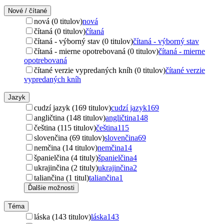
Nové / čítané
nová (0 titulov)
nová
čítaná (0 titulov)
čítaná
čítaná - výborný stav (0 titulov)
čítaná - výborný stav
čítaná - mierne opotrebovaná (0 titulov)
čítaná - mierne
opotrebovaná
čítané verzie vypredaných kníh (0 titulov)
čítané verzie
vypredaných kníh
Jazyk
cudzí jazyk (169 titulov)
cudzí jazyk
169
angličtina (148 titulov)
angličtina
148
čeština (115 titulov)
čeština
115
slovenčina (69 titulov)
slovenčina
69
nemčina (14 titulov)
nemčina
14
španielčina (4 tituly)
španielčina
4
ukrajinčina (2 tituly)
ukrajinčina
2
taliančina (1 titul)
taliančina
1
Ďalšie možnosti
Téma
láska (143 titulov)
láska
143