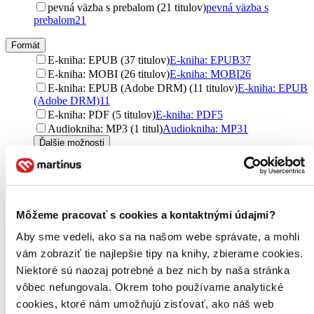
pevná väzba s prebalom (21 titulov)
pevná väzba s
prebalom
21
Formát
E-kniha: EPUB (37 titulov)
E-kniha: EPUB
37
E-kniha: MOBI (26 titulov)
E-kniha: MOBI
26
E-kniha: EPUB (Adobe DRM) (11 titulov)
E-kniha: EPUB
(Adobe DRM)
11
E-kniha: PDF (5 titulov)
E-kniha: PDF
5
Audiokniha: MP3 (1 titul)
Audiokniha: MP3
1
Ďalšie možnosti
Zúžiť výber
Nicholas Charles Sparks je americký spisovateľ, autor mnohých
celosvetovo úspešných románov. Je jedným z najpredávanejších a
Môžeme pracovať s cookies a kontaktnými údajmi?
najbohatších spisovateľov na svete. Doposiaľ sa predalo vyše
osemdesiat miliónov výtlačkov jeho kníh. Podľa ôsmich z nich -
Aby sme vedeli, ako sa na našom webe správate, a mohli
Bezpečný prístav, Šťastlivec, Posledná pieseň, Milý John, Noci v
vám zobraziť tie najlepšie tipy na knihy, zbierame cookies.
Rodanthe, Zápisník jednej lásky, Nezabudnuteľná cesta a Správa vo
fľaši – nakrútili úspešné filmy.
Niektoré sú naozaj potrebné a bez nich by naša stránka
vôbec nefungovala. Okrem toho používame analytické
Čítať viac
cookies, ktoré nám umožňujú zisťovať, ako náš web