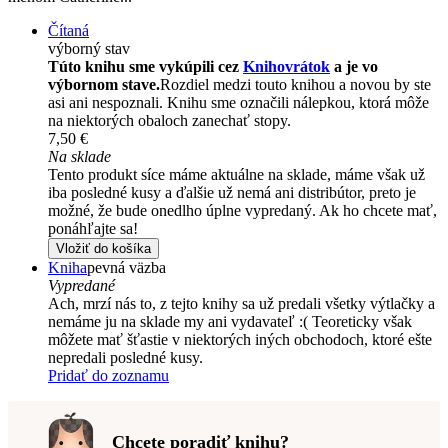
Čítaná
výborný stav
Túto knihu sme vykúpili cez
Knihovrátok
a je vo
výbornom stave.
Rozdiel medzi touto knihou a novou by ste
asi ani nespoznali. Knihu sme označili nálepkou, ktorá môže
na niektorých obaloch zanechať stopy.
7,50 €
Na sklade
Tento produkt síce máme aktuálne na sklade, máme však už
iba posledné kusy a ďalšie už nemá ani distribútor, preto je
možné, že bude onedlho úplne vypredaný. Ak ho chcete mať,
ponáhľajte sa!
Vložiť do košíka
Kniha
pevná väzba
Vypredané
Ach, mrzí nás to, z tejto knihy sa už predali všetky výtlačky a
nemáme ju na sklade my ani vydavateľ :( Teoreticky však
môžete mať šťastie v niektorých iných obchodoch, ktoré ešte
nepredali posledné kusy.
Pridať do zoznamu
Chcete poradiť knihu?