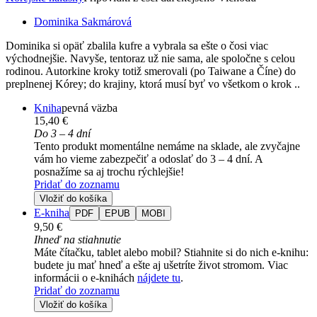
Dominika Sakmárová
Dominika si opäť zbalila kufre a vybrala sa ešte o čosi viac
východnejšie. Navyše, tentoraz už nie sama, ale spoločne s celou
rodinou. Autorkine kroky totiž smerovali (po Taiwane a Číne) do
preplnenej Kórey; do krajiny, ktorá musí byť vo všetkom o krok ..
Kniha
pevná väzba
15,40 €
Do 3 – 4 dní
Tento produkt momentálne nemáme na sklade, ale zvyčajne
vám ho vieme zabezpečiť a odoslať do 3 – 4 dní. A
posnažíme sa aj trochu rýchlejšie!
Pridať do zoznamu
Vložiť do košíka
E-kniha
PDF
EPUB
MOBI
9,50 €
Ihneď na stiahnutie
Máte čítačku, tablet alebo mobil? Stiahnite si do nich e-knihu:
budete ju mať hneď a ešte aj ušetríte život stromom. Viac
informácii o e-knihách
nájdete tu
.
Pridať do zoznamu
Vložiť do košíka