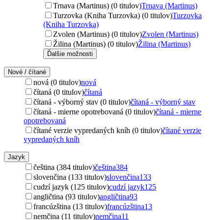
Trnava (Martinus) (0 titulov)
Trnava (Martinus)
Turzovka (Kniha Turzovka) (0 titulov)
Turzovka
(Kniha Turzovka)
Zvolen (Martinus) (0 titulov)
Zvolen (Martinus)
Žilina (Martinus) (0 titulov)
Žilina (Martinus)
Ďalšie možnosti
Nové / čítané
nová (0 titulov)
nová
čítaná (0 titulov)
čítaná
čítaná - výborný stav (0 titulov)
čítaná - výborný stav
čítaná - mierne opotrebovaná (0 titulov)
čítaná - mierne
opotrebovaná
čítané verzie vypredaných kníh (0 titulov)
čítané verzie
vypredaných kníh
Jazyk
čeština (384 titulov)
čeština
384
slovenčina (133 titulov)
slovenčina
133
cudzí jazyk (125 titulov)
cudzí jazyk
125
angličtina (93 titulov)
angličtina
93
francúzština (13 titulov)
francúzština
13
nemčina (11 titulov)
nemčina
11