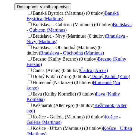
Dostupnosť v kníhkupectve
Banská Bystrica (Martinus) (0 titulov)
Banská
Bystrica (Martinus)
Bratislava - Cubicon (Martinus) (0 titulov)
Bratislava
- Cubicon (Martinus)
Bratislava - Nivy (Martinus) (0 titulov)
Bratislava -
Nivy (Martinus)
Bratislava - Obchodná (Martinus) (0
titulov)
Bratislava - Obchodná (Martinus)
Brezno (Knihy Brezno) (0 titulov)
Brezno (Knihy
Brezno)
Čadca (Arcus) (0 titulov)
Čadca (Arcus)
Dolný Kubín (Zrno) (0 titulov)
Dolný Kubín (Zrno)
Humenné (Na korze) (0 titulov)
Humenné (Na
korze)
Ilava (Knihy Kornélia) (0 titulov)
Ilava (Knihy
Kornélia)
Kežmarok (Alter ego) (0 titulov)
Kežmarok (Alter
ego)
Košice - Galéria (Martinus) (0 titulov)
Košice -
Galéria (Martinus)
Košice - Urban (Martinus) (0 titulov)
Košice - Urban
(Martinus)