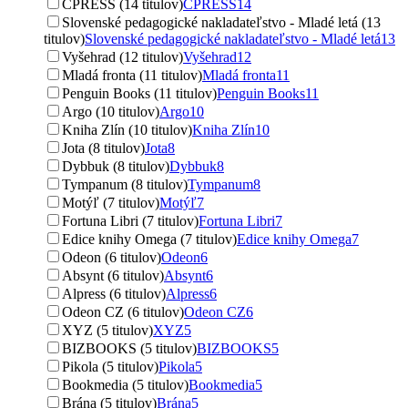
CPRESS (14 titulov)
CPRESS
14
Slovenské pedagogické nakladateľstvo - Mladé letá (13
titulov)
Slovenské pedagogické nakladateľstvo - Mladé letá
13
Vyšehrad (12 titulov)
Vyšehrad
12
Mladá fronta (11 titulov)
Mladá fronta
11
Penguin Books (11 titulov)
Penguin Books
11
Argo (10 titulov)
Argo
10
Kniha Zlín (10 titulov)
Kniha Zlín
10
Jota (8 titulov)
Jota
8
Dybbuk (8 titulov)
Dybbuk
8
Tympanum (8 titulov)
Tympanum
8
Motýľ (7 titulov)
Motýľ
7
Fortuna Libri (7 titulov)
Fortuna Libri
7
Edice knihy Omega (7 titulov)
Edice knihy Omega
7
Odeon (6 titulov)
Odeon
6
Absynt (6 titulov)
Absynt
6
Alpress (6 titulov)
Alpress
6
Odeon CZ (6 titulov)
Odeon CZ
6
XYZ (5 titulov)
XYZ
5
BIZBOOKS (5 titulov)
BIZBOOKS
5
Pikola (5 titulov)
Pikola
5
Bookmedia (5 titulov)
Bookmedia
5
Brána (5 titulov)
Brána
5