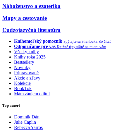
Náboženstvo a ezoterika
Mapy a cestovanie
Cudzojazyčná literatúra
Knihomoľský pomocník
Spýtajte sa Sherlocka, čo čítať
Odporúčame pre vás
Knižné tipy ušité na mieru vám
Všetky knihy
Knihy roka 2025
Bestsellery
Novinky
Pripravované
Akcie a zľavy
Kolekcie
BookTok
Mám záujem o titul
Top autori
Dominik Dán
Julie Caplin
Rebecca Yarros