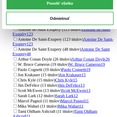
Povoliť všetko
Exupéry
197
Antoine de Saint-Exupery (171 titulov)
Antoine de Saint-
Exupery
171
Odmietnuť
Antoine De Saint-Exupéry (128 titulov)
Antoine De Saint-
Exupéry
128
Antoine de-Saint Exupéry (123 titulov)
Antoine de-Saint
Exupéry
123
Antoine De Saint-Exupery (123 titulov)
Antoine De Saint-
Exupery
123
Antoine De Saint Exupery (48 titulov)
Antoine De Saint
Exupery
48
Arthur Conan Doyle (26 titulov)
Arthur Conan Doyle
26
W. Bruce Cameron (19 titulov)
W. Bruce Cameron
19
Paolo Cognetti (19 titulov)
Paolo Cognetti
19
Jon Krakauer (15 titulov)
Jon Krakauer
15
Chris Kyle (15 titulov)
Chris Kyle
15
Jim DeFelice (13 titulov)
Jim DeFelice
13
Scott McEwen (13 titulov)
Scott McEwen
13
Sarah Lark (12 titulov)
Sarah Lark
12
Marcel Pagnol (11 titulov)
Marcel Pagnol
11
Mika Waltari (11 titulov)
Mika Waltari
11
Tami Oldham Ashcraft (11 titulov)
Tami Oldham
Ashcraft
11