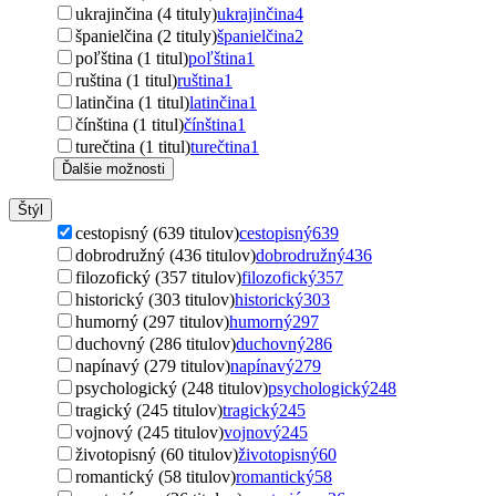
ukrajinčina (4 tituly)
ukrajinčina
4
španielčina (2 tituly)
španielčina
2
poľština (1 titul)
poľština
1
ruština (1 titul)
ruština
1
latinčina (1 titul)
latinčina
1
čínština (1 titul)
čínština
1
turečtina (1 titul)
turečtina
1
Ďalšie možnosti
Štýl
cestopisný (639 titulov)
cestopisný
639
dobrodružný (436 titulov)
dobrodružný
436
filozofický (357 titulov)
filozofický
357
historický (303 titulov)
historický
303
humorný (297 titulov)
humorný
297
duchovný (286 titulov)
duchovný
286
napínavý (279 titulov)
napínavý
279
psychologický (248 titulov)
psychologický
248
tragický (245 titulov)
tragický
245
vojnový (245 titulov)
vojnový
245
životopisný (60 titulov)
životopisný
60
romantický (58 titulov)
romantický
58