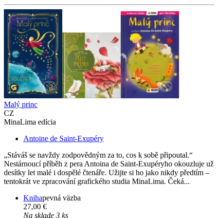
Malý princ
CZ
MinaLima edícia
Antoine de Saint-Exupéry
„Stáváš se navždy zodpovědným za to, cos k sobě připoutal.“
Nestárnoucí příběh z pera Antoina de Saint-Exupéryho okouzluje už
desítky let malé i dospělé čtenáře. Užijte si ho jako nikdy předtím –
tentokrát ve zpracování grafického studia MinaLima. Čeká...
Kniha
pevná väzba
27,00 €
Na sklade 3 ks