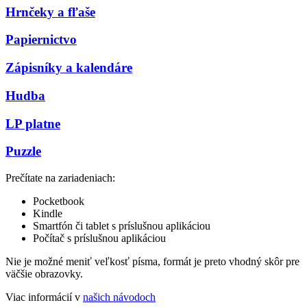
Hrnčeky a fľaše
Papiernictvo
Zápisníky a kalendáre
Hudba
LP platne
Puzzle
Prečítate na zariadeniach:
Pocketbook
Kindle
Smartfón či tablet s príslušnou aplikáciou
Počítač s príslušnou aplikáciou
Nie je možné meniť veľkosť písma, formát je preto vhodný skôr pre
väčšie obrazovky.
Viac informácií v
našich návodoch