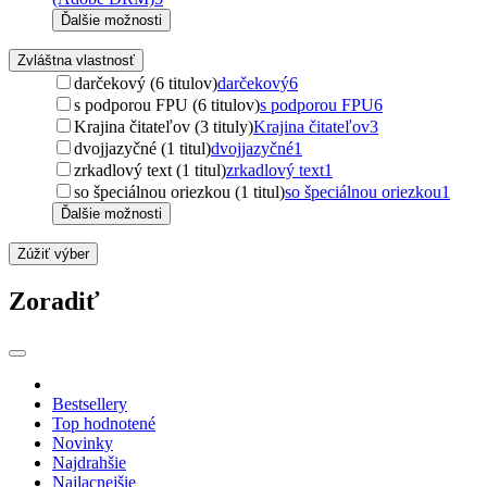
Ďalšie možnosti
Zvláštna vlastnosť
darčekový (6 titulov)
darčekový
6
s podporou FPU (6 titulov)
s podporou FPU
6
Krajina čitateľov (3 tituly)
Krajina čitateľov
3
dvojjazyčné (1 titul)
dvojjazyčné
1
zrkadlový text (1 titul)
zrkadlový text
1
so špeciálnou oriezkou (1 titul)
so špeciálnou oriezkou
1
Ďalšie možnosti
Zúžiť výber
Zoradiť
Bestsellery
Top hodnotené
Novinky
Najdrahšie
Najlacnejšie