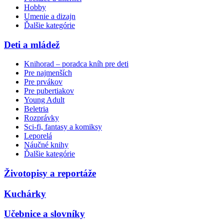
Hobby
Umenie a dizajn
Ďalšie kategórie
Deti a mládež
Knihorad – poradca kníh pre deti
Pre najmenších
Pre prvákov
Pre pubertiakov
Young Adult
Beletria
Rozprávky
Sci-fi, fantasy a komiksy
Leporelá
Náučné knihy
Ďalšie kategórie
Životopisy a reportáže
Kuchárky
Učebnice a slovníky