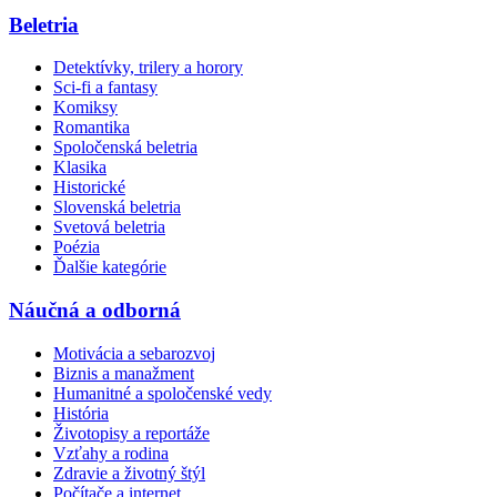
Beletria
Detektívky, trilery a horory
Sci-fi a fantasy
Komiksy
Romantika
Spoločenská beletria
Klasika
Historické
Slovenská beletria
Svetová beletria
Poézia
Ďalšie kategórie
Náučná a odborná
Motivácia a sebarozvoj
Biznis a manažment
Humanitné a spoločenské vedy
História
Životopisy a reportáže
Vzťahy a rodina
Zdravie a životný štýl
Počítače a internet