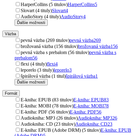
HarperCollins (5 titulov)
HarperCollins
5
Slovart (4 tituly)
Slovart
4
AudioStory (4 tituly)
AudioStory
4
Ďalšie možnosti
Väzba
pevná väzba (269 titulov)
pevná väzba
269
brožovaná väzba (156 titulov)
brožovaná väzba
156
pevná väzba s prebalom (56 titulov)
pevná väzba s
prebalom
56
flexi (4 tituly)
flexi
4
leporelo (3 tituly)
leporelo
3
špirálová väzba (1 titul)
špirálová väzba
1
Ďalšie možnosti
Formát
E-kniha: EPUB (83 titulov)
E-kniha: EPUB
83
E-kniha: MOBI (78 titulov)
E-kniha: MOBI
78
E-kniha: PDF (56 titulov)
E-kniha: PDF
56
Audiokniha: MP3 (26 titulov)
Audiokniha: MP3
26
Audiokniha: CD (23 titulov)
Audiokniha: CD
23
E-kniha: EPUB (Adobe DRM) (5 titulov)
E-kniha: EPUB
(Adobe DRM)
5