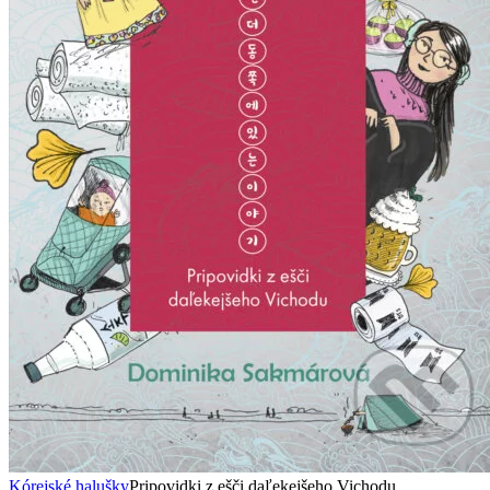
Kórejské halušky
Pripovidki z ešči daľekejšeho Vichodu