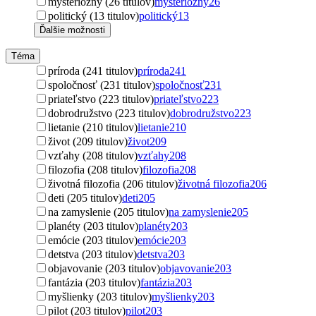
mysteriózny (26 titulov)
mysteriózny
26
politický (13 titulov)
politický
13
Ďalšie možnosti
Téma
príroda (241 titulov)
príroda
241
spoločnosť (231 titulov)
spoločnosť
231
priateľstvo (223 titulov)
priateľstvo
223
dobrodružstvo (223 titulov)
dobrodružstvo
223
lietanie (210 titulov)
lietanie
210
život (209 titulov)
život
209
vzťahy (208 titulov)
vzťahy
208
filozofia (208 titulov)
filozofia
208
životná filozofia (206 titulov)
životná filozofia
206
deti (205 titulov)
deti
205
na zamyslenie (205 titulov)
na zamyslenie
205
planéty (203 titulov)
planéty
203
emócie (203 titulov)
emócie
203
detstva (203 titulov)
detstva
203
objavovanie (203 titulov)
objavovanie
203
fantázia (203 titulov)
fantázia
203
myšlienky (203 titulov)
myšlienky
203
pilot (203 titulov)
pilot
203