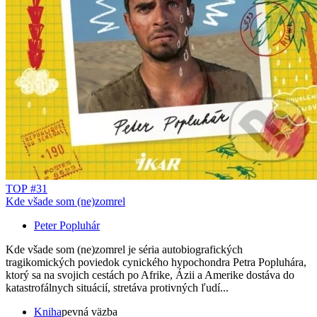
TOP #31
Kde všade som (ne)zomrel
Peter Popluhár
Kde všade som (ne)zomrel je séria autobiografických
tragikomických poviedok cynického hypochondra Petra Popluhára,
ktorý sa na svojich cestách po Afrike, Ázii a Amerike dostáva do
katastrofálnych situácií, stretáva protivných ľudí...
Kniha
pevná väzba