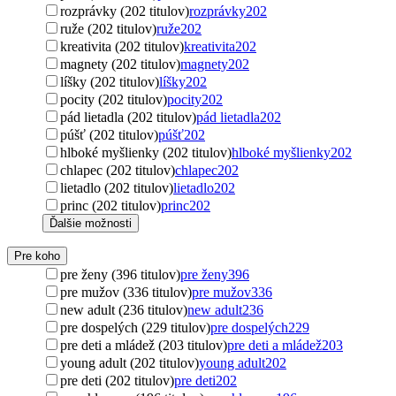
rozprávky (202 titulov)
rozprávky
202
ruže (202 titulov)
ruže
202
kreativita (202 titulov)
kreativita
202
magnety (202 titulov)
magnety
202
líšky (202 titulov)
líšky
202
pocity (202 titulov)
pocity
202
pád lietadla (202 titulov)
pád lietadla
202
púšť (202 titulov)
púšť
202
hlboké myšlienky (202 titulov)
hlboké myšlienky
202
chlapec (202 titulov)
chlapec
202
lietadlo (202 titulov)
lietadlo
202
princ (202 titulov)
princ
202
Ďalšie možnosti
Pre koho
pre ženy (396 titulov)
pre ženy
396
pre mužov (336 titulov)
pre mužov
336
new adult (236 titulov)
new adult
236
pre dospelých (229 titulov)
pre dospelých
229
pre deti a mládež (203 titulov)
pre deti a mládež
203
young adult (202 titulov)
young adult
202
pre deti (202 titulov)
pre deti
202