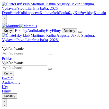
Doručenie
Kníhkupectvá
Knihovrátok
Poukážky
Knižný blog
Kontakt
E-knihy
Audioknihy
Hry
Filmy
Knihy
Doplnky
Vyhľadávanie
Prihlásiť
Vyhľadávanie
Knihy
E-knihy
Audioknihy
Hry
Filmy
Doplnky