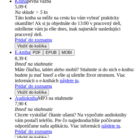
Kniha
pevná väzba
5,09 €
Na sklade > 5 ks
Táto kniha sa môže na cestu ku vám vybrať prakticky
okamžite! Ak si ju objednáte do 13:00 v pracovný deň,
odošleme vám ju ešte dnes, inak najneskôr nasledujúci
pracovný deň.
Pridať do zoznamu
Vložiť do košíka
E-kniha
PDF
EPUB
MOBI
8,39 €
Ihneď na stiahnutie
Máte čítačku, tablet alebo mobil? Stiahnite si do nich e-knihu:
budete ju mať hneď a ešte aj ušetríte život stromom. Viac
informácii o e-knihách
nájdete tu
.
Pridať do zoznamu
Vložiť do košíka
Audiokniha
MP3 na stiahnutie
7,90 €
Ihneď na stiahnutie
Chcete vyskúšať čítanie ušami? Na vypočutie audioknihy
vám postačí telefón. Pre čo najjednoduchšie počúvanie
odporúčame našu aplikáciu. Viac informácii
nájdete tu
.
Pridať do zoznamu
Vložiť do košíka