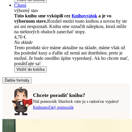
Čítaná
výborný stav
Túto knihu sme vykúpili cez
Knihovrátok
a je vo
výbornom stave.
Rozdiel medzi touto knihou a novou by ste
asi ani nespoznali. Knihu sme označili nálepkou, ktorá môže
na niektorých obaloch zanechať stopy.
4,70 €
Na sklade
Tento produkt síce máme aktuálne na sklade, máme však už
iba posledné kusy a ďalšie už nemá ani distribútor, preto je
možné, že bude onedlho úplne vypredaný. Ak ho chcete mať,
ponáhľajte sa!
Vložiť do košíka
Ďalšie formáty
Chcete poradiť knihu?
Náš pomocník Sherlock vám ju s radosťou vypátra!
Knihomoľský pomocník