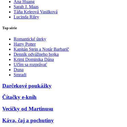
Ana Huang
Sarah J. Maas
Táňa Keleová Vasilková
Lucinda Riley
Top série
Romantické úteky
Harry Potter
Kapitán Stein a Notár Barbarič
Denník odvážneho bojka
Krimi Dominika Dána
Učím sa rozprávať
Duna
Smradi
Darčekové poukážky
Čítačky e-kníh
Vecičky od Martinusu
Káva, čaj a pochutiny