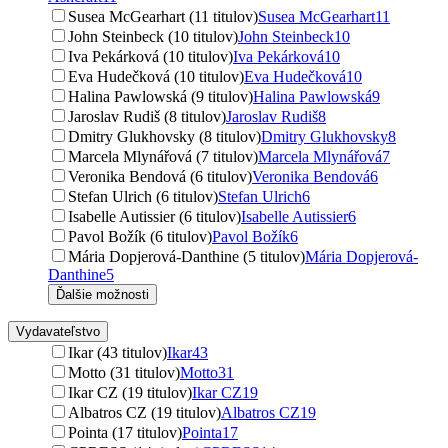
Susea McGearhart (11 titulov)
Susea McGearhart
11
John Steinbeck (10 titulov)
John Steinbeck
10
Iva Pekárková (10 titulov)
Iva Pekárková
10
Eva Hudečková (10 titulov)
Eva Hudečková
10
Halina Pawlowská (9 titulov)
Halina Pawlowská
9
Jaroslav Rudiš (8 titulov)
Jaroslav Rudiš
8
Dmitry Glukhovsky (8 titulov)
Dmitry Glukhovsky
8
Marcela Mlynářová (7 titulov)
Marcela Mlynářová
7
Veronika Bendová (6 titulov)
Veronika Bendová
6
Stefan Ulrich (6 titulov)
Stefan Ulrich
6
Isabelle Autissier (6 titulov)
Isabelle Autissier
6
Pavol Božík (6 titulov)
Pavol Božík
6
Mária Dopjerová-Danthine (5 titulov)
Mária Dopjerová-
Danthine
5
Ďalšie možnosti
Vydavateľstvo
Ikar (43 titulov)
Ikar
43
Motto (31 titulov)
Motto
31
Ikar CZ (19 titulov)
Ikar CZ
19
Albatros CZ (19 titulov)
Albatros CZ
19
Pointa (17 titulov)
Pointa
17