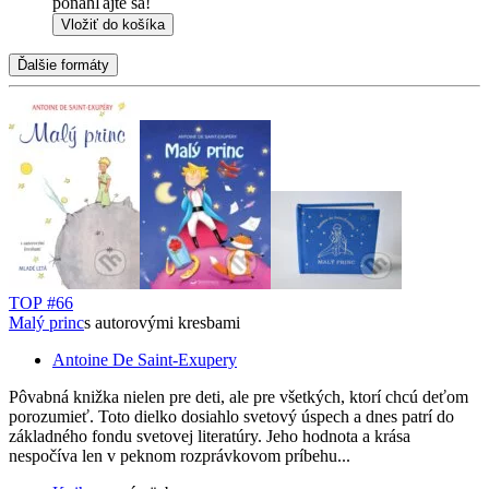
ponáhľajte sa!
Vložiť do košíka
Ďalšie formáty
TOP #66
Malý princ
s autorovými kresbami
Antoine De Saint-Exupery
Pôvabná knižka nielen pre deti, ale pre všetkých, ktorí chcú deťom
porozumieť. Toto dielko dosiahlo svetový úspech a dnes patrí do
základného fondu svetovej literatúry. Jeho hodnota a krása
nespočíva len v peknom rozprávkovom príbehu...