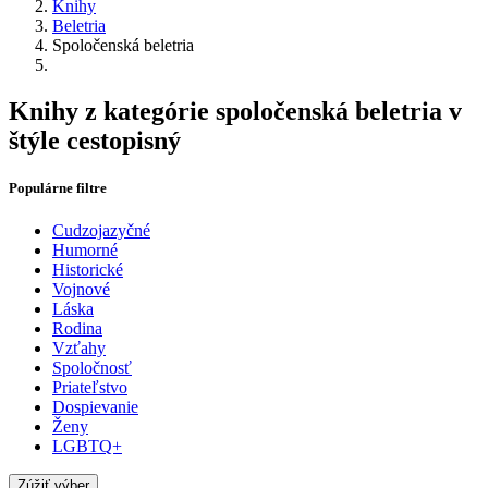
Knihy
Beletria
Spoločenská beletria
Knihy z kategórie spoločenská beletria v
štýle cestopisný
Populárne filtre
Cudzojazyčné
Humorné
Historické
Vojnové
Láska
Rodina
Vzťahy
Spoločnosť
Priateľstvo
Dospievanie
Ženy
LGBTQ+
Zúžiť výber