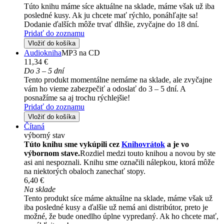
Túto knihu máme síce aktuálne na sklade, máme však už iba
posledné kusy. Ak ju chcete mať rýchlo, ponáhľajte sa!
Dodanie ďalších môže trvať dlhšie, zvyčajne do 18 dní.
Pridať do zoznamu
Vložiť do košíka
Audiokniha
MP3 na CD
11,34 €
Do 3 – 5 dní
Tento produkt momentálne nemáme na sklade, ale zvyčajne
vám ho vieme zabezpečiť a odoslať do 3 – 5 dní. A
posnažíme sa aj trochu rýchlejšie!
Pridať do zoznamu
Vložiť do košíka
Čítaná
výborný stav
Túto knihu sme vykúpili cez
Knihovrátok
a je vo
výbornom stave.
Rozdiel medzi touto knihou a novou by ste
asi ani nespoznali. Knihu sme označili nálepkou, ktorá môže
na niektorých obaloch zanechať stopy.
6,40 €
Na sklade
Tento produkt síce máme aktuálne na sklade, máme však už
iba posledné kusy a ďalšie už nemá ani distribútor, preto je
možné, že bude onedlho úplne vypredaný. Ak ho chcete mať,