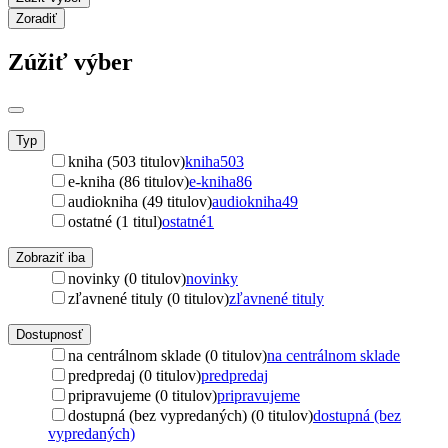
Zoradiť
Zúžiť výber
Typ
kniha (503 titulov)
kniha
503
e-kniha (86 titulov)
e-kniha
86
audiokniha (49 titulov)
audiokniha
49
ostatné (1 titul)
ostatné
1
Zobraziť iba
novinky (0 titulov)
novinky
zľavnené tituly (0 titulov)
zľavnené tituly
Dostupnosť
na centrálnom sklade (0 titulov)
na centrálnom sklade
predpredaj (0 titulov)
predpredaj
pripravujeme (0 titulov)
pripravujeme
dostupná (bez vypredaných) (0 titulov)
dostupná (bez
vypredaných)