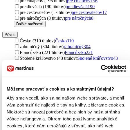
pre chlapcov (196 titulov)
pre chlapcov
196
pre dievčatá (190 titulov)
pre dievčatá
190
pre cestovateľov (17 titulov)
pre cestovateľov
17
pre náročných (8 titulov)
pre náročných
8
Ďalšie možnosti
Pôvod
Česko (310 titulov)
Česko
310
zahraničný (304 titulov)
zahraničný
304
Francúzsko (221 titulov)
Francúzsko
221
Spojené kráľovstvo (43 titulov)
Spojené kráľovstvo
43
Spojené štáty (37 titulov)
Spojené štáty
37
Slovensko (31 titulov)
Slovensko
31
Taliansko (19 titulov)
Taliansko
19
severský (17 titulov)
severský
17
Fínsko (11 titulov)
Fínsko
11
Môžeme pracovať s cookies a kontaktnými údajmi?
Rusko (8 titulov)
Rusko
8
Aby sme vedeli, ako sa na našom webe správate, a mohli
Angola (5 titulov)
Angola
5
Nórsko (4 tituly)
Nórsko
4
vám zobraziť tie najlepšie tipy na knihy, zbierame cookies.
Kolumbia (3 tituly)
Kolumbia
3
Niektoré sú naozaj potrebné a bez nich by naša stránka
Švédsko (2 tituly)
Švédsko
2
vôbec nefungovala. Okrem toho používame analytické
Argentína (2 tituly)
Argentína
2
cookies, ktoré nám umožňujú zisťovať, ako náš web
Poľsko (2 tituly)
Poľsko
2