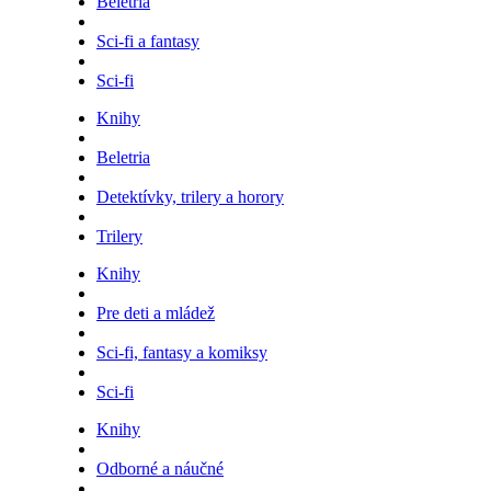
Beletria
Sci-fi a fantasy
Sci-fi
Knihy
Beletria
Detektívky, trilery a horory
Trilery
Knihy
Pre deti a mládež
Sci-fi, fantasy a komiksy
Sci-fi
Knihy
Odborné a náučné