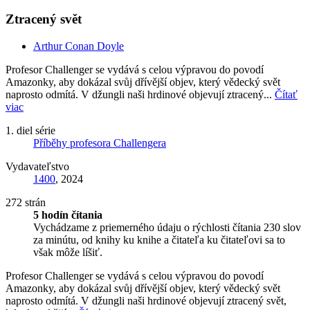
Ztracený svět
Arthur Conan Doyle
Profesor Challenger se vydává s celou výpravou do povodí
Amazonky, aby dokázal svůj dřívější objev, který vědecký svět
naprosto odmítá. V džungli naši hrdinové objevují ztracený...
Čítať
viac
1. diel série
Příběhy profesora Challengera
Vydavateľstvo
1400
, 2024
272 strán
5 hodín čítania
Vychádzame z priemerného údaju o rýchlosti čítania 230 slov
za minútu, od knihy ku knihe a čitateľa ku čitateľovi sa to
však môže líšiť.
Profesor Challenger se vydává s celou výpravou do povodí
Amazonky, aby dokázal svůj dřívější objev, který vědecký svět
naprosto odmítá. V džungli naši hrdinové objevují ztracený svět,