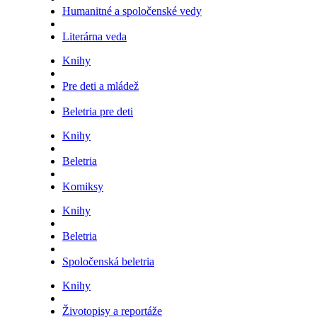
Humanitné a spoločenské vedy
Literárna veda
Knihy
Pre deti a mládež
Beletria pre deti
Knihy
Beletria
Komiksy
Knihy
Beletria
Spoločenská beletria
Knihy
Životopisy a reportáže