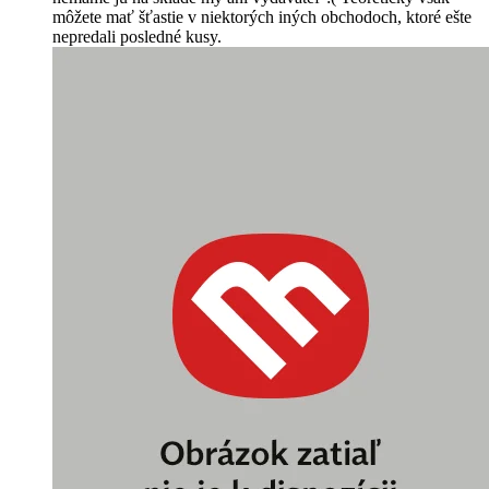
môžete mať šťastie v niektorých iných obchodoch, ktoré ešte
nepredali posledné kusy.