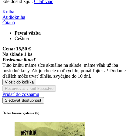
kde dosud žijí...
Čítať viac
Kniha
Audiokniha
Čítaná
Pevná väzba
Čeština
Cena:
15,50 €
Na sklade 1 ks
Posielame ihneď
Túto knihu máme síce aktuálne na sklade, máme však už iba
posledné kusy. Ak ju chcete mať rýchlo, ponáhľajte sa! Dodanie
ďalších môže trvať dlhšie, zvyčajne do 10 dní.
Vložiť do košíka
Rezervovať v kníhkupectve
Pridať do zoznamu
Sledovať dostupnosť
Ďalšie knižné vydania (6)