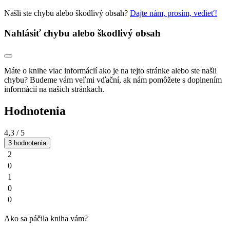
Našli ste chybu alebo škodlivý obsah?
Dajte nám, prosím, vedieť!
Nahlásiť chybu alebo škodlivý obsah
Máte o knihe viac informácií ako je na tejto stránke alebo ste našli
chybu? Budeme vám veľmi vďační, ak nám pomôžete s doplnením
informácií na našich stránkach.
Hodnotenia
4,3
/ 5
3 hodnotenia
2
0
1
0
0
Ako sa páčila kniha vám?