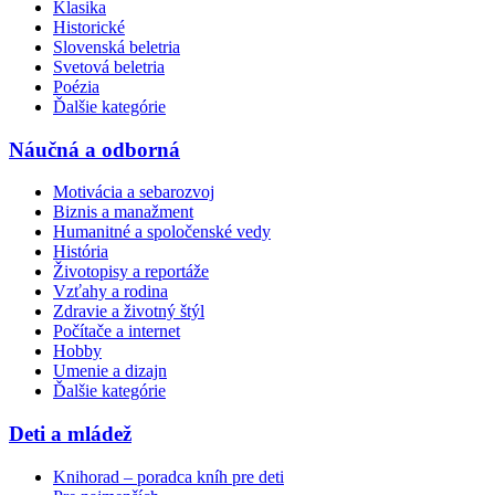
Klasika
Historické
Slovenská beletria
Svetová beletria
Poézia
Ďalšie kategórie
Náučná a odborná
Motivácia a sebarozvoj
Biznis a manažment
Humanitné a spoločenské vedy
História
Životopisy a reportáže
Vzťahy a rodina
Zdravie a životný štýl
Počítače a internet
Hobby
Umenie a dizajn
Ďalšie kategórie
Deti a mládež
Knihorad – poradca kníh pre deti