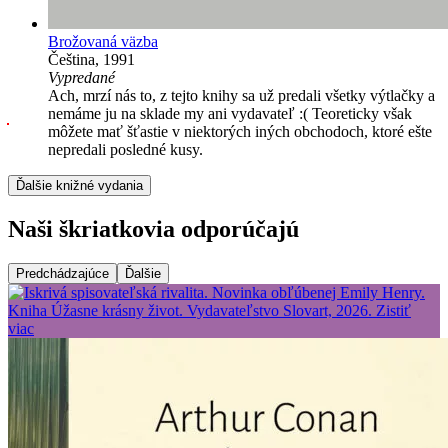
Brožovaná väzba
Čeština, 1991
Vypredané
Ach, mrzí nás to, z tejto knihy sa už predali všetky výtlačky a
nemáme ju na sklade my ani vydavateľ :( Teoreticky však
môžete mať šťastie v niektorých iných obchodoch, ktoré ešte
nepredali posledné kusy.
Ďalšie knižné vydania
Naši škriatkovia odporúčajú
Predchádzajúce
Ďalšie