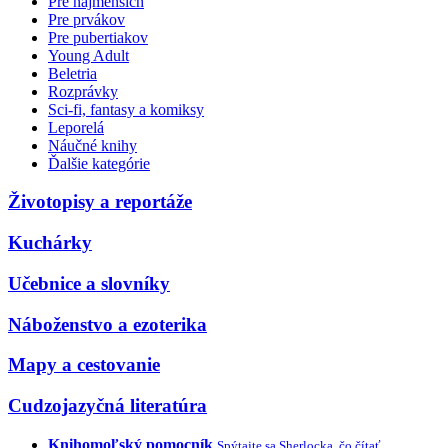
Pre najmenších
Pre prvákov
Pre pubertiakov
Young Adult
Beletria
Rozprávky
Sci-fi, fantasy a komiksy
Leporelá
Náučné knihy
Ďalšie kategórie
Životopisy a reportáže
Kuchárky
Učebnice a slovníky
Náboženstvo a ezoterika
Mapy a cestovanie
Cudzojazyčná literatúra
Knihomoľský pomocník
Spýtajte sa Sherlocka, čo čítať