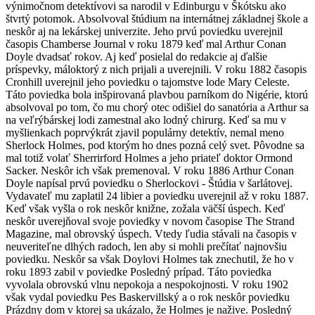
výnimočnom detektívovi sa narodil v Edinburgu v Škótsku ako
štvrtý potomok. Absolvoval štúdium na internátnej základnej škole a
neskôr aj na lekárskej univerzite. Jeho prvú poviedku uverejnil
časopis Chamberse Journal v roku 1879 keď mal Arthur Conan
Doyle dvadsať rokov. Aj keď posielal do redakcie aj ďalšie
príspevky, máloktorý z nich prijali a uverejnili. V roku 1882 časopis
Cronhill uverejnil jeho poviedku o tajomstve lode Mary Celeste.
Táto poviedka bola inšpirovaná plavbou parníkom do Nigérie, ktorú
absolvoval po tom, čo mu chorý otec odišiel do sanatória a Arthur sa
na veľrýbárskej lodi zamestnal ako lodný chirurg. Keď sa mu v
myšlienkach poprvýkrát zjavil populárny detektív, nemal meno
Sherlock Holmes, pod ktorým ho dnes pozná celý svet. Pôvodne sa
mal totiž volať Sherrirford Holmes a jeho priateľ doktor Ormond
Sacker. Neskôr ich však premenoval. V roku 1886 Arthur Conan
Doyle napísal prvú poviedku o Sherlockovi - Štúdia v šarlátovej.
Vydavateľ mu zaplatil 24 libier a poviedku uverejnil až v roku 1887.
Keď však vyšla o rok neskôr knižne, zožala väčší úspech. Keď
neskôr uverejňoval svoje poviedky v novom časopise The Strand
Magazine, mal obrovský úspech. Vtedy ľudia stávali na časopis v
neuveriteľne dlhých radoch, len aby si mohli prečítať najnovšiu
poviedku. Neskôr sa však Doylovi Holmes tak znechutil, že ho v
roku 1893 zabil v poviedke Posledný prípad. Táto poviedka
vyvolala obrovskú vlnu nepokoja a nespokojnosti. V roku 1902
však vydal poviedku Pes Baskervillský a o rok neskôr poviedku
Prázdny dom v ktorej sa ukázalo, že Holmes je nažive. Posledný