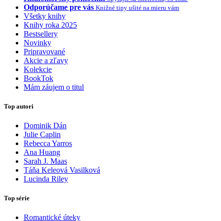
Odporúčame pre vás
Knižné tipy ušité na mieru vám
Všetky knihy
Knihy roka 2025
Bestsellery
Novinky
Pripravované
Akcie a zľavy
Kolekcie
BookTok
Mám záujem o titul
Top autori
Dominik Dán
Julie Caplin
Rebecca Yarros
Ana Huang
Sarah J. Maas
Táňa Keleová Vasilková
Lucinda Riley
Top série
Romantické úteky