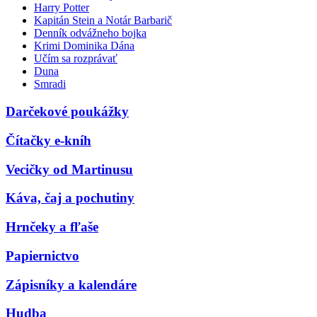
Harry Potter
Kapitán Stein a Notár Barbarič
Denník odvážneho bojka
Krimi Dominika Dána
Učím sa rozprávať
Duna
Smradi
Darčekové poukážky
Čítačky e-kníh
Vecičky od Martinusu
Káva, čaj a pochutiny
Hrnčeky a fľaše
Papiernictvo
Zápisníky a kalendáre
Hudba