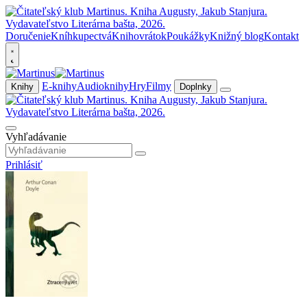
Doručenie
Kníhkupectvá
Knihovrátok
Poukážky
Knižný blog
Kontakt
E-knihy
Audioknihy
Hry
Filmy
Knihy
Doplnky
Vyhľadávanie
Prihlásiť