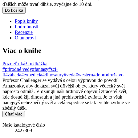
ďalších môže trvať dlhšie, zvyčajne do 10 dní.
Do košíka
Popis knihy
Podrobnosti
Recenzie
O autorovi
Viac o knihe
Pozrieť ukážku
Ukážka
#prírodné vedy
#fantasy
#sci-
fi
#záhada
#expedícia
#dinosaury
#veda
#western
#dobrodružstvo
Profesor Challenger se vydává s celou výpravou do povodí
Amazonky, aby dokázal svůj dřívější objev, který vědecký svět
naprosto odmítá. V džungli naši hrdinové objevují ztracený svět,
kde dosud žijí dinosauři a jiná prehistorická zvířata. Je to však
nanejvýš nebezpečný svět a celá expedice se tak rychle zvrhne ve
zběsilý útěk.
Čítať viac
Naše katalógové číslo
2427309