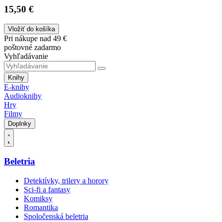
15,50 €
Vložiť do košíka
Pri nákupe nad 49 €
poštovné zadarmo
Vyhľadávanie
Knihy
E-knihy
Audioknihy
Hry
Filmy
Doplnky
Beletria
Detektívky, trilery a horory
Sci-fi a fantasy
Komiksy
Romantika
Spoločenská beletria