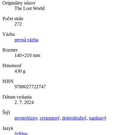
Originálny názov
The Lost World
Počet strán
272
Väzba
pevná väzba
Rozmer
140×210 mm
Hmotnosť
430 g
ISBN
9788027722747
Dátum vydania
2. 7. 2024
Štýl
mysteriózny
,
cestopisný
,
dobrodružný
,
napínavý
Jazyk
čeština