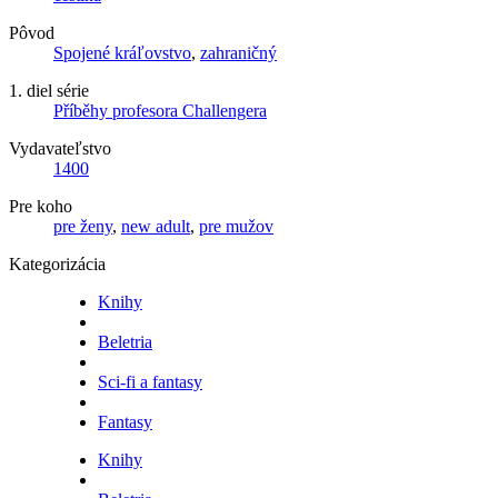
Pôvod
Spojené kráľovstvo
,
zahraničný
1. diel série
Příběhy profesora Challengera
Vydavateľstvo
1400
Pre koho
pre ženy
,
new adult
,
pre mužov
Kategorizácia
Knihy
Beletria
Sci-fi a fantasy
Fantasy
Knihy