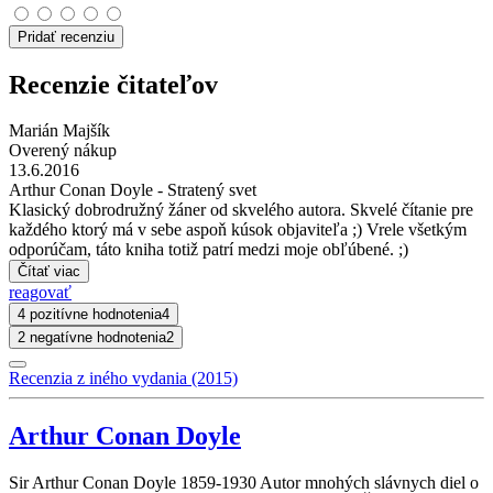
Pridať recenziu
Recenzie čitateľov
Marián Majšík
Overený nákup
13.6.2016
Arthur Conan Doyle - Stratený svet
Klasický dobrodružný žáner od skvelého autora. Skvelé čítanie pre
každého ktorý má v sebe aspoň kúsok objaviteľa ;) Vrele všetkým
odporúčam, táto kniha totiž patrí medzi moje obľúbené. ;)
Čítať viac
reagovať
4 pozitívne hodnotenia
4
2 negatívne hodnotenia
2
Recenzia z iného vydania (2015)
Arthur Conan Doyle
Sir Arthur Conan Doyle 1859-1930 Autor mnohých slávnych diel o