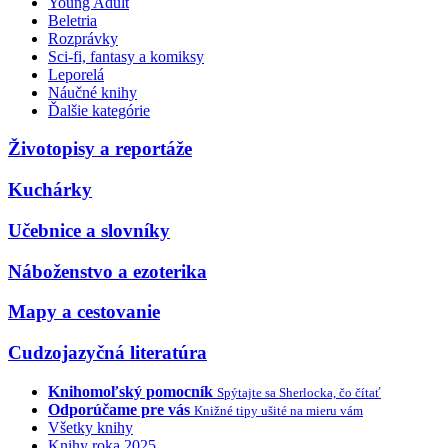
Young Adult
Beletria
Rozprávky
Sci-fi, fantasy a komiksy
Leporelá
Náučné knihy
Ďalšie kategórie
Životopisy a reportáže
Kuchárky
Učebnice a slovníky
Náboženstvo a ezoterika
Mapy a cestovanie
Cudzojazyčná literatúra
Knihomoľský pomocník
Spýtajte sa Sherlocka, čo čítať
Odporúčame pre vás
Knižné tipy ušité na mieru vám
Všetky knihy
Knihy roka 2025