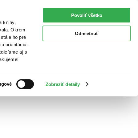
Povoliť všetko
a knihy,
ovala. Okrem
Odmietnuť
stále ho pre
u orientáciu.
dieľame aj s
Ďakujeme!
ngové
Zobraziť detaily