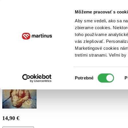
Doručenie
Kníhkupectvá
Knihovrátok
Poukážky
Knižný blog
Kontakt
Môžeme pracovať s cooki
Aby sme vedeli, ako sa na 
zbierame cookies. Niektor
E-knihy
Audioknihy
Hry
Filmy
Knihy
Doplnky
toho používame analytické
vás zlepšovať. Personaliz
Vyhľadávanie
Marketingové cookies nám 
tretími stranami. Veľmi b
Prihlásiť
Výber
Potrebné
P
súhlasu
14,90 €