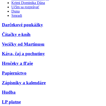
Krimi Dominika Dána
Učím sa rozprávať
Duna
Smradi
Darčekové poukážky
Čítačky e-kníh
Vecičky od Martinusu
Káva, čaj a pochutiny
Hrnčeky a fľaše
Papiernictvo
Zápisníky a kalendáre
Hudba
LP platne