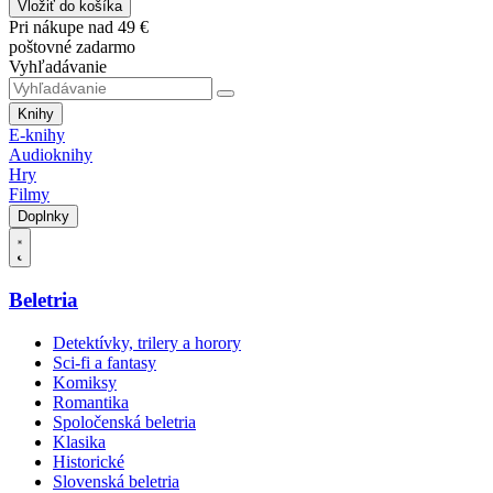
Vložiť do košíka
Pri nákupe nad 49 €
poštovné zadarmo
Vyhľadávanie
Knihy
E-knihy
Audioknihy
Hry
Filmy
Doplnky
Beletria
Detektívky, trilery a horory
Sci-fi a fantasy
Komiksy
Romantika
Spoločenská beletria
Klasika
Historické
Slovenská beletria