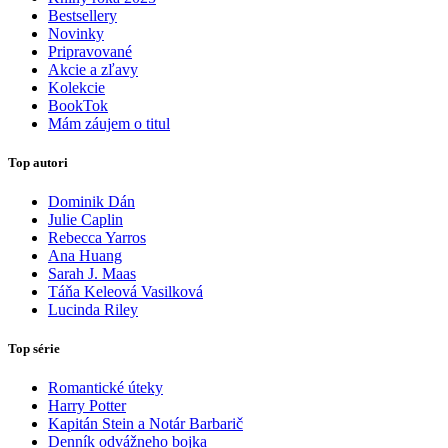
Bestsellery
Novinky
Pripravované
Akcie a zľavy
Kolekcie
BookTok
Mám záujem o titul
Top autori
Dominik Dán
Julie Caplin
Rebecca Yarros
Ana Huang
Sarah J. Maas
Táňa Keleová Vasilková
Lucinda Riley
Top série
Romantické úteky
Harry Potter
Kapitán Stein a Notár Barbarič
Denník odvážneho bojka