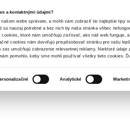
es a kontaktnými údajmi?
našom webe správate, a mohli vám zobraziť tie najlepšie tipy n
é sú naozaj potrebné a bez nich by naša stránka vôbec nefung
 cookies, ktoré nám umožňujú zisťovať, ako náš web funguje, a 
ačné cookies nám dovoľujú prispôsobovať stránku pre vašu lepši
zas umožňujú zobrazenie relevantnej reklamy. Niektoré údaje z
y nám pomohlo, keby sme mohli používať všetky tieto cookies. 
ersonalizačné
Analytické
Marketi