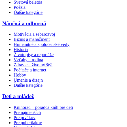
Svetová beletria
Poézia
Ďalšie kategórie
Náučná a odborná
Motivácia a sebarozvoj
Biznis a manažment
Humanitné a spoločenské vedy
História
Životopisy a reportáže
Vzťahy a rodina
Zdravie a životný štýl
Počítače a internet
Hobby
Umenie a dizajn
Ďalšie kategórie
Deti a mládež
Knihorad – poradca kníh pre deti
Pre najmenších
Pre prvákov
Pre pubertiakov