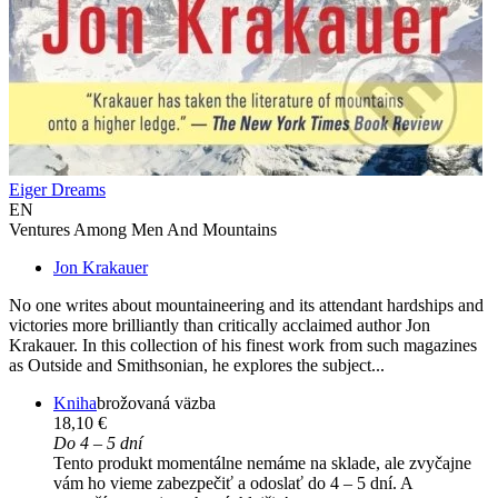
Eiger Dreams
EN
Ventures Among Men And Mountains
Jon Krakauer
No one writes about mountaineering and its attendant hardships and
victories more brilliantly than critically acclaimed author Jon
Krakauer. In this collection of his finest work from such magazines
as Outside and Smithsonian, he explores the subject...
Kniha
brožovaná väzba
18,10 €
Do 4 – 5 dní
Tento produkt momentálne nemáme na sklade, ale zvyčajne
vám ho vieme zabezpečiť a odoslať do 4 – 5 dní. A