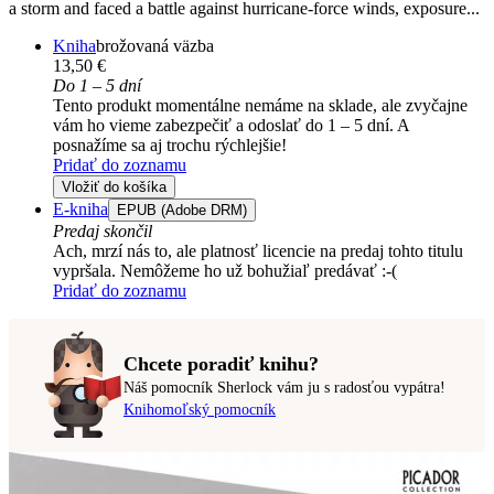
a storm and faced a battle against hurricane-force winds, exposure...
Kniha
brožovaná väzba
13,50 €
Do 1 – 5 dní
Tento produkt momentálne nemáme na sklade, ale zvyčajne
vám ho vieme zabezpečiť a odoslať do 1 – 5 dní. A
posnažíme sa aj trochu rýchlejšie!
Pridať do zoznamu
Vložiť do košíka
E-kniha
EPUB (Adobe DRM)
Predaj skončil
Ach, mrzí nás to, ale platnosť licencie na predaj tohto titulu
vypršala. Nemôžeme ho už bohužiaľ predávať :-(
Pridať do zoznamu
Chcete poradiť knihu?
Náš pomocník Sherlock vám ju s radosťou vypátra!
Knihomoľský pomocník