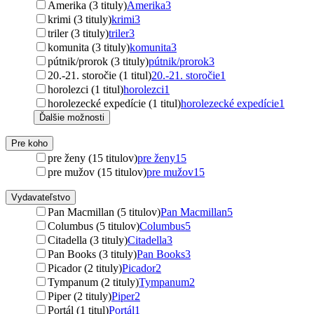
Amerika (3 tituly)
Amerika
3
krimi (3 tituly)
krimi
3
triler (3 tituly)
triler
3
komunita (3 tituly)
komunita
3
pútnik/prorok (3 tituly)
pútnik/prorok
3
20.-21. storočie (1 titul)
20.-21. storočie
1
horolezci (1 titul)
horolezci
1
horolezecké expedície (1 titul)
horolezecké expedície
1
Ďalšie možnosti
Pre koho
pre ženy (15 titulov)
pre ženy
15
pre mužov (15 titulov)
pre mužov
15
Vydavateľstvo
Pan Macmillan (5 titulov)
Pan Macmillan
5
Columbus (5 titulov)
Columbus
5
Citadella (3 tituly)
Citadella
3
Pan Books (3 tituly)
Pan Books
3
Picador (2 tituly)
Picador
2
Tympanum (2 tituly)
Tympanum
2
Piper (2 tituly)
Piper
2
Portál (1 titul)
Portál
1