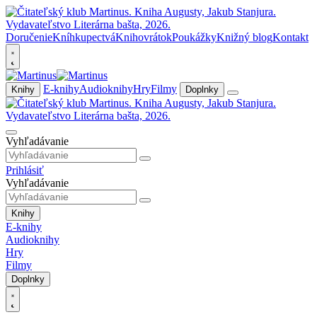
Doručenie
Kníhkupectvá
Knihovrátok
Poukážky
Knižný blog
Kontakt
E-knihy
Audioknihy
Hry
Filmy
Knihy
Doplnky
Vyhľadávanie
Prihlásiť
Vyhľadávanie
Knihy
E-knihy
Audioknihy
Hry
Filmy
Doplnky