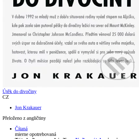
Útěk do divočiny
CZ
Jon Krakauer
Přeloženo z angličtiny
Čítaná
mierne opotrebovaná