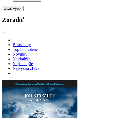
Zúžiť výber
Zoradiť
Bestsellery
Top hodnotené
Novinky
Najdrahšie
Najlacnejšie
Najvyššia zľava