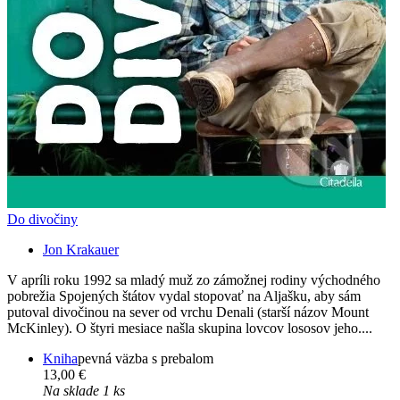
Do divočiny
Jon Krakauer
V apríli roku 1992 sa mladý muž zo zámožnej rodiny východného
pobrežia Spojených štátov vydal stopovať na Aljašku, aby sám
putoval divočinou na sever od vrchu Denali (starší názov Mount
McKinley). O štyri mesiace našla skupina lovcov lososov jeho....
Kniha
pevná väzba s prebalom
13,00 €
Na sklade 1 ks