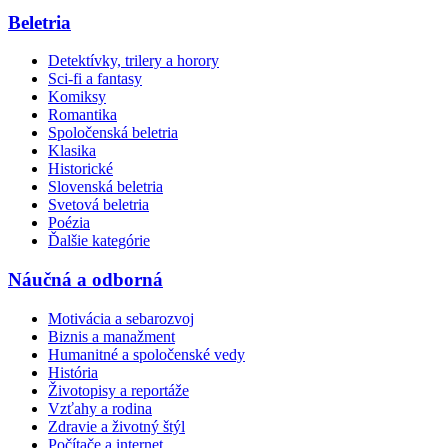
Beletria
Detektívky, trilery a horory
Sci-fi a fantasy
Komiksy
Romantika
Spoločenská beletria
Klasika
Historické
Slovenská beletria
Svetová beletria
Poézia
Ďalšie kategórie
Náučná a odborná
Motivácia a sebarozvoj
Biznis a manažment
Humanitné a spoločenské vedy
História
Životopisy a reportáže
Vzťahy a rodina
Zdravie a životný štýl
Počítače a internet