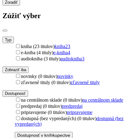
Zoradiť
Zúžiť výber
Typ
kniha (23 titulov)
kniha
23
e-kniha (4 tituly)
e-kniha
4
audiokniha (3 tituly)
audiokniha
3
Zobraziť iba
novinky (0 titulov)
novinky
zľavnené tituly (0 titulov)
zľavnené tituly
Dostupnosť
na centrálnom sklade (0 titulov)
na centrálnom sklade
predpredaj (0 titulov)
predpredaj
pripravujeme (0 titulov)
pripravujeme
dostupná (bez vypredaných) (0 titulov)
dostupná (bez
vypredaných)
Dostupnosť v kníhkupectve