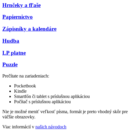
Hrnčeky a fľaše
Papiernictvo
Zápisníky a kalendáre
Hudba
LP platne
Puzzle
Prečítate na zariadeniach:
Pocketbook
Kindle
Smartfón či tablet s príslušnou aplikáciou
Počítač s príslušnou aplikáciou
Nie je možné meniť veľkosť písma, formát je preto vhodný skôr pre
väčšie obrazovky.
Viac informácií v
našich návodoch