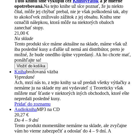
Túto knihu sme vykúpili cez
Knihovrátok
a je mierne
opotrebovaná.
Na tejto knihe už síce poznať, že ju niekto
čítal, môže jej chýbať prebal, nie je však poškodená tak, aby
to akokoľvek znižovalo zážitok z jej obsahu. Knihu sme
označili nálepkou, ktorá môže na niektorých obaloch
zanechať stopy.
21,00 €
Na sklade
Tento produkt síce máme aktuálne na sklade, máme však už
iba posledné kusy a ďalšie už nemá ani distribútor, preto je
možné, že bude onedlho úplne vypredaný. Ak ho chcete mať,
ponáhľajte sa!
Vložiť do košíka
Kniha
brožovaná väzba
Vypredané
Ach, mrzí nás to, z tejto knihy sa už predali všetky výtlačky a
nemáme ju na sklade my ani vydavateľ :( Teoreticky však
môžete mať šťastie v niektorých iných obchodoch, ktoré ešte
nepredali posledné kusy.
Pridať do zoznamu
Audiokniha
MP3 na CD
20,27 €
Do 4 – 9 dní
Tento produkt momentálne nemáme na sklade, ale zvyčajne
vám ho vieme zabezpečiť a odoslať do 4 – 9 dní. A