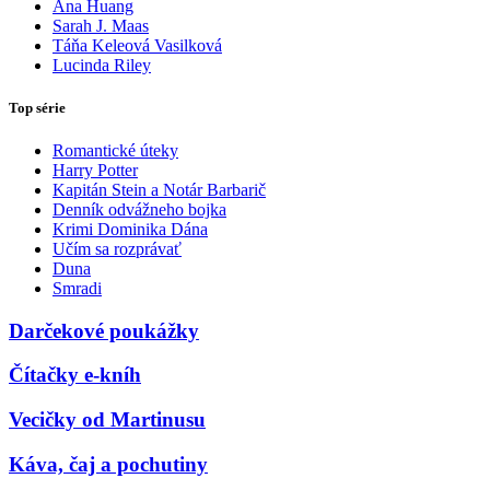
Ana Huang
Sarah J. Maas
Táňa Keleová Vasilková
Lucinda Riley
Top série
Romantické úteky
Harry Potter
Kapitán Stein a Notár Barbarič
Denník odvážneho bojka
Krimi Dominika Dána
Učím sa rozprávať
Duna
Smradi
Darčekové poukážky
Čítačky e-kníh
Vecičky od Martinusu
Káva, čaj a pochutiny