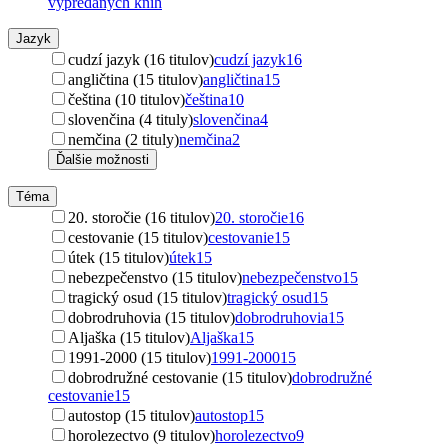
vypredaných kníh
Jazyk
cudzí jazyk (16 titulov)
cudzí jazyk
16
angličtina (15 titulov)
angličtina
15
čeština (10 titulov)
čeština
10
slovenčina (4 tituly)
slovenčina
4
nemčina (2 tituly)
nemčina
2
Ďalšie možnosti
Téma
20. storočie (16 titulov)
20. storočie
16
cestovanie (15 titulov)
cestovanie
15
útek (15 titulov)
útek
15
nebezpečenstvo (15 titulov)
nebezpečenstvo
15
tragický osud (15 titulov)
tragický osud
15
dobrodruhovia (15 titulov)
dobrodruhovia
15
Aljaška (15 titulov)
Aljaška
15
1991-2000 (15 titulov)
1991-2000
15
dobrodružné cestovanie (15 titulov)
dobrodružné
cestovanie
15
autostop (15 titulov)
autostop
15
horolezectvo (9 titulov)
horolezectvo
9