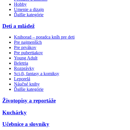
Hobby
Umenie a dizajn
Ďalšie kategórie
Deti a mládež
Knihorad – poradca kníh pre deti
Pre najmenších
Pre prvákov
Pre pubertiakov
Young Adult
Beletria
Rozprávky
Sci-fi, fantasy a komiksy
Leporelá
Náučné knihy
Ďalšie kategórie
Životopisy a reportáže
Kuchárky
Učebnice a slovníky