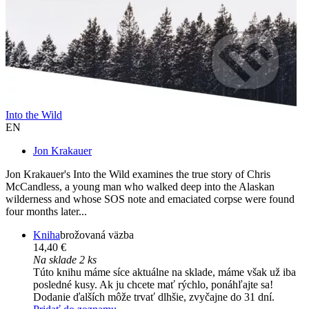
Into the Wild
EN
Jon Krakauer
Jon Krakauer's Into the Wild examines the true story of Chris
McCandless, a young man who walked deep into the Alaskan
wilderness and whose SOS note and emaciated corpse were found
four months later...
Kniha
brožovaná väzba
14,40 €
Na sklade 2 ks
Túto knihu máme síce aktuálne na sklade, máme však už iba
posledné kusy. Ak ju chcete mať rýchlo, ponáhľajte sa!
Dodanie ďalších môže trvať dlhšie, zvyčajne do 31 dní.