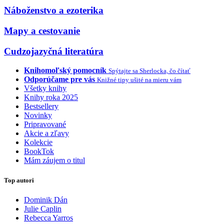
Náboženstvo a ezoterika
Mapy a cestovanie
Cudzojazyčná literatúra
Knihomoľský pomocník
Spýtajte sa Sherlocka, čo čítať
Odporúčame pre vás
Knižné tipy ušité na mieru vám
Všetky knihy
Knihy roka 2025
Bestsellery
Novinky
Pripravované
Akcie a zľavy
Kolekcie
BookTok
Mám záujem o titul
Top autori
Dominik Dán
Julie Caplin
Rebecca Yarros