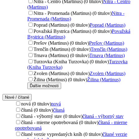
Nitra - Centro (Martinus) (0 titulov)
Nitra - Centro
(Martinus)
Nitra - Promenada (Martinus) (0 titulov)
Nitra -
Promenada (Martinus)
Poprad (Martinus) (0 titulov)
Poprad (Martinus)
Považská Bystrica (Martinus) (0 titulov)
Považská
Bystrica (Martinus)
Prešov (Martinus) (0 titulov)
Prešov (Martinus)
Trenčín (Martinus) (0 titulov)
Trenčín (Martinus)
Trnava (Martinus) (0 titulov)
Trnava (Martinus)
Turzovka (Kniha Turzovka) (0 titulov)
Turzovka
(Kniha Turzovka)
Zvolen (Martinus) (0 titulov)
Zvolen (Martinus)
Žilina (Martinus) (0 titulov)
Žilina (Martinus)
Ďalšie možnosti
Nové / čítané
nová (0 titulov)
nová
čítaná (0 titulov)
čítaná
čítaná - výborný stav (0 titulov)
čítaná - výborný stav
čítaná - mierne opotrebovaná (0 titulov)
čítaná - mierne
opotrebovaná
čítané verzie vypredaných kníh (0 titulov)
čítané verzie