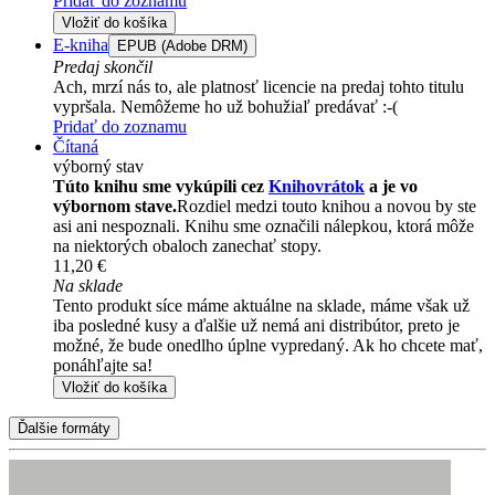
Pridať do zoznamu
Vložiť do košíka
E-kniha
EPUB (Adobe DRM)
Predaj skončil
Ach, mrzí nás to, ale platnosť licencie na predaj tohto titulu
vypršala. Nemôžeme ho už bohužiaľ predávať :-(
Pridať do zoznamu
Čítaná
výborný stav
Túto knihu sme vykúpili cez
Knihovrátok
a je vo
výbornom stave.
Rozdiel medzi touto knihou a novou by ste
asi ani nespoznali. Knihu sme označili nálepkou, ktorá môže
na niektorých obaloch zanechať stopy.
11,20 €
Na sklade
Tento produkt síce máme aktuálne na sklade, máme však už
iba posledné kusy a ďalšie už nemá ani distribútor, preto je
možné, že bude onedlho úplne vypredaný. Ak ho chcete mať,
ponáhľajte sa!
Vložiť do košíka
Ďalšie formáty