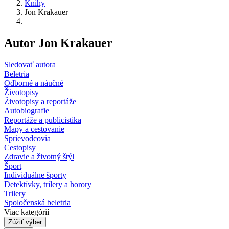
Knihy
Jon Krakauer
Autor Jon Krakauer
Sledovať autora
Beletria
Odborné a náučné
Životopisy
Životopisy a reportáže
Autobiografie
Reportáže a publicistika
Mapy a cestovanie
Sprievodcovia
Cestopisy
Zdravie a životný štýl
Šport
Individuálne športy
Detektívky, trilery a horory
Trilery
Spoločenská beletria
Viac kategórií
Zúžiť výber