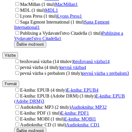
MacMillan (1 titul)
MacMillan
1
MDL (1 titul)
MDL
1
Lyons Press (1 titul)
Lyons Press
1
Saga Egmont International (1 titul)
Saga Egmont
International
1
Publixing a Vydavateľstvo Citadella (1 titul)
Publixing a
Vydavateľstvo Citadella
1
Ďalšie možnosti
Väzba
brožovaná väzba (14 titulov)
brožovaná väzba
14
pevná väzba (4 tituly)
pevná väzba
4
pevná väzba s prebalom (3 tituly)
pevná väzba s prebalom
3
Formát
E-kniha: EPUB (4 tituly)
E-kniha: EPUB
4
E-kniha: EPUB (Adobe DRM) (3 tituly)
E-kniha: EPUB
(Adobe DRM)
3
Audiokniha: MP3 (2 tituly)
Audiokniha: MP3
2
E-kniha: PDF (1 titul)
E-kniha: PDF
1
E-kniha: MOBI (1 titul)
E-kniha: MOBI
1
Audiokniha: CD (1 titul)
Audiokniha: CD
1
Ďalšie možnosti