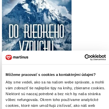
Do riedkeho vzduchu
Môžeme pracovať s cookies a kontaktnými údajmi?
Jon Krakauer
Aby sme vedeli, ako sa na našom webe správate, a mohli
V marci 1996 ma časopis Outside vyslal do Nepálu, aby som sa
vám zobraziť tie najlepšie tipy na knihy, zbierame cookies.
zúčastnil a napísal o horskými vodcami vedenom výstupe na Mount
Niektoré sú naozaj potrebné a bez nich by naša stránka
Everest. Šiel som naň ako jeden z ôsmich klientov expedície,
vedenej známym vodcom...
vôbec nefungovala. Okrem toho používame analytické
cookies, ktoré nám umožňujú zisťovať, ako náš web
Kniha
pevná väzba s prebalom