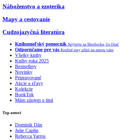
Náboženstvo a ezoterika
Mapy a cestovanie
Cudzojazyčná literatúra
Knihomoľský pomocník
Spýtajte sa Sherlocka, čo čítať
Odporúčame pre vás
Knižné tipy ušité na mieru vám
Všetky knihy
Knihy roka 2025
Bestsellery
Novinky
Pripravované
Akcie a zľavy
Kolekcie
BookTok
Mám záujem o titul
Top autori
Dominik Dán
Julie Caplin
Rebecca Yarros