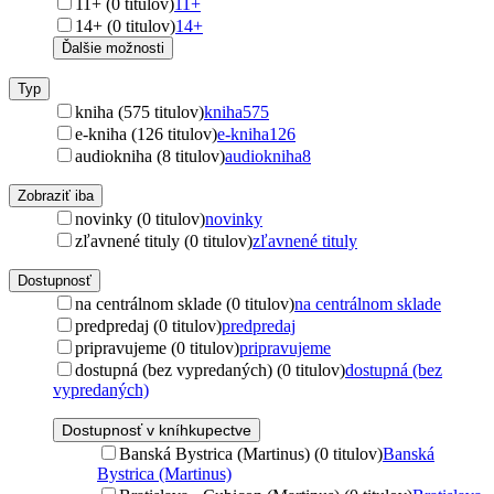
11+ (0 titulov)
11+
14+ (0 titulov)
14+
Ďalšie možnosti
Typ
kniha (575 titulov)
kniha
575
e-kniha (126 titulov)
e-kniha
126
audiokniha (8 titulov)
audiokniha
8
Zobraziť iba
novinky (0 titulov)
novinky
zľavnené tituly (0 titulov)
zľavnené tituly
Dostupnosť
na centrálnom sklade (0 titulov)
na centrálnom sklade
predpredaj (0 titulov)
predpredaj
pripravujeme (0 titulov)
pripravujeme
dostupná (bez vypredaných) (0 titulov)
dostupná (bez
vypredaných)
Dostupnosť v kníhkupectve
Banská Bystrica (Martinus) (0 titulov)
Banská
Bystrica (Martinus)