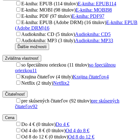
E-kniha: EPUB (114 titulov)
E-kniha: EPUB
114
E-kniha: MOBI (98 titulov)
E-kniha: MOBI
98
E-kniha: PDF (97 titulov)
E-kniha: PDF
97
E-kniha: EPUB (Adobe DRM) (16 titulov)
E-kniha: EPUB
(Adobe DRM)
16
Audiokniha: CD (5 titulov)
Audiokniha: CD
5
Audiokniha: MP3 (3 tituly)
Audiokniha: MP3
3
Ďalšie možnosti
Zvláštna vlastnosť
so špeciálnou oriezkou (11 titulov)
so špeciálnou
oriezkou
11
Krajina čitateľov (4 tituly)
Krajina čitateľov
4
Netflix (2 tituly)
Netflix
2
Čitateľnosť
pre skúsených čitateľov (92 titulov)
pre skúsených
čitateľov
92
Cena
Do 4 € (0 titulov)
Do 4 €
Od 4 do 8 € (0 titulov)
Od 4 do 8 €
Od 8 do 12 € (0 titulov)
Od 8 do 12 €