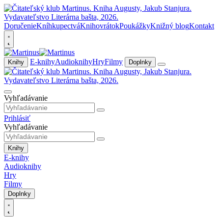
Doručenie
Kníhkupectvá
Knihovrátok
Poukážky
Knižný blog
Kontakt
E-knihy
Audioknihy
Hry
Filmy
Knihy
Doplnky
Vyhľadávanie
Prihlásiť
Vyhľadávanie
Knihy
E-knihy
Audioknihy
Hry
Filmy
Doplnky