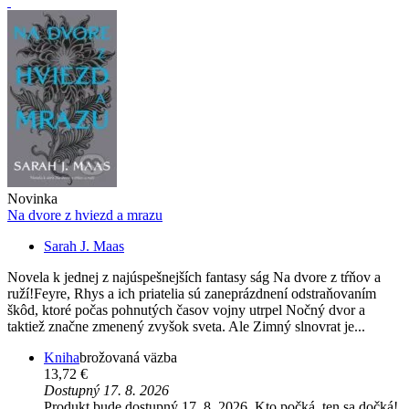
Novinka
Na dvore z hviezd a mrazu
Sarah J. Maas
Novela k jednej z najúspešnejších fantasy ság Na dvore z tŕňov a
ruží!Feyre, Rhys a ich priatelia sú zaneprázdnení odstraňovaním
škôd, ktoré počas pohnutých časov vojny utrpel Nočný dvor a
taktiež značne zmenený zvyšok sveta. Ale Zimný slnovrat je...
Kniha
brožovaná väzba
13,72 €
Dostupný 17. 8. 2026
Produkt bude dostupný 17. 8. 2026. Kto počká, ten sa dočká!