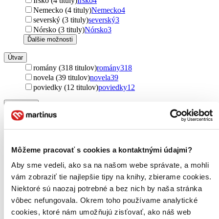
Írsko (4 tituly)
Írsko
4
Nemecko (4 tituly)
Nemecko
4
severský (3 tituly)
severský
3
Nórsko (3 tituly)
Nórsko
3
Ďalšie možnosti
Útvar
romány (318 titulov)
romány
318
novela (39 titulov)
novela
39
poviedky (12 titulov)
poviedky
12
Podžáner
fantasy (433 titulov)
fantasy
433
sci-fi (314 titulov)
sci-fi
314
high fantasy (154 titulov)
high fantasy
154
komiksy (63 titulov)
komiksy
63
Môžeme pracovať s cookies a kontaktnými údajmi?
manga (55 titulov)
manga
55
urban fantasy (16 titulov)
urban fantasy
16
Aby sme vedeli, ako sa na našom webe správate, a mohli
dystopický (8 titulov)
dystopický
8
vám zobraziť tie najlepšie tipy na knihy, zbierame cookies.
dark fantasy (5 titulov)
dark fantasy
5
Niektoré sú naozaj potrebné a bez nich by naša stránka
rozprávky (3 tituly)
rozprávky
3
vôbec nefungovala. Okrem toho používame analytické
steampunk (3 tituly)
steampunk
3
cookies, ktoré nám umožňujú zisťovať, ako náš web
Ďalšie možnosti