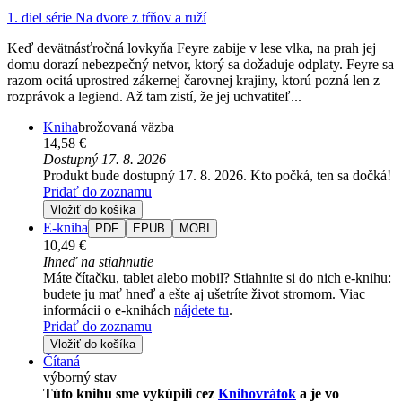
1. diel série
Na dvore z tŕňov a ruží
Keď devätnásťročná lovkyňa Feyre zabije v lese vlka, na prah jej
domu dorazí nebezpečný netvor, ktorý sa dožaduje odplaty. Feyre sa
razom ocitá uprostred zákernej čarovnej krajiny, ktorú pozná len z
rozprávok a legiend. Až tam zistí, že jej uchvatiteľ...
Kniha
brožovaná väzba
14,58 €
Dostupný 17. 8. 2026
Produkt bude dostupný 17. 8. 2026. Kto počká, ten sa dočká!
Pridať do zoznamu
Vložiť do košíka
E-kniha
PDF
EPUB
MOBI
10,49 €
Ihneď na stiahnutie
Máte čítačku, tablet alebo mobil? Stiahnite si do nich e-knihu:
budete ju mať hneď a ešte aj ušetríte život stromom. Viac
informácii o e-knihách
nájdete tu
.
Pridať do zoznamu
Vložiť do košíka
Čítaná
výborný stav
Túto knihu sme vykúpili cez
Knihovrátok
a je vo