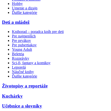
Hobby
Umenie a dizajn
Ďalšie kategórie
Deti a mládež
Knihorad – poradca kníh pre deti
Pre najmenších
Pre prvákov
Pre pubertiakov
Young Adult
Beletria
Rozprávky
Sci-fi, fantasy a komiksy
Leporelá
Náučné knihy
Ďalšie kategórie
Životopisy a reportáže
Kuchárky
Učebnice a slovníky