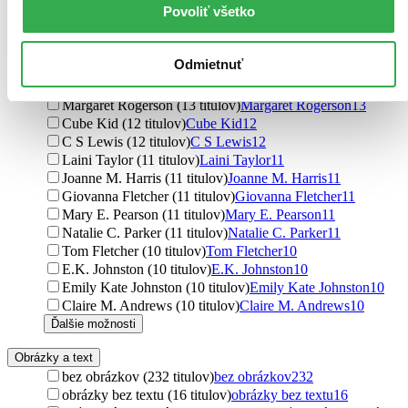
Povoliť všetko
Tomi Adeyemi (15 titulov)
Tomi Adeyemi
15
Shinya Umemura (14 titulov)
Shinya Umemura
14
Takumi Fukui (14 titulov)
Takumi Fukui
14
Odmietnuť
C.S. Lewis (13 titulov)
C.S. Lewis
13
C. S. Lewis (13 titulov)
C. S. Lewis
13
Margaret Rogerson (13 titulov)
Margaret Rogerson
13
Cube Kid (12 titulov)
Cube Kid
12
C S Lewis (12 titulov)
C S Lewis
12
Laini Taylor (11 titulov)
Laini Taylor
11
Joanne M. Harris (11 titulov)
Joanne M. Harris
11
Giovanna Fletcher (11 titulov)
Giovanna Fletcher
11
Mary E. Pearson (11 titulov)
Mary E. Pearson
11
Natalie C. Parker (11 titulov)
Natalie C. Parker
11
Tom Fletcher (10 titulov)
Tom Fletcher
10
E.K. Johnston (10 titulov)
E.K. Johnston
10
Emily Kate Johnston (10 titulov)
Emily Kate Johnston
10
Claire M. Andrews (10 titulov)
Claire M. Andrews
10
Ďalšie možnosti
Obrázky a text
bez obrázkov (232 titulov)
bez obrázkov
232
obrázky bez textu (16 titulov)
obrázky bez textu
16