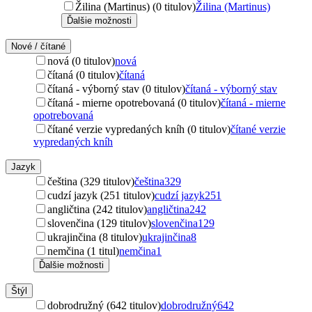
Žilina (Martinus) (0 titulov)
Žilina (Martinus)
Ďalšie možnosti
Nové / čítané
nová (0 titulov)
nová
čítaná (0 titulov)
čítaná
čítaná - výborný stav (0 titulov)
čítaná - výborný stav
čítaná - mierne opotrebovaná (0 titulov)
čítaná - mierne
opotrebovaná
čítané verzie vypredaných kníh (0 titulov)
čítané verzie
vypredaných kníh
Jazyk
čeština (329 titulov)
čeština
329
cudzí jazyk (251 titulov)
cudzí jazyk
251
angličtina (242 titulov)
angličtina
242
slovenčina (129 titulov)
slovenčina
129
ukrajinčina (8 titulov)
ukrajinčina
8
nemčina (1 titul)
nemčina
1
Ďalšie možnosti
Štýl
dobrodružný (642 titulov)
dobrodružný
642