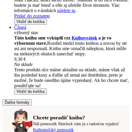
budete ju mať hneď a ešte aj ušetríte život stromom. Viac
informácii o e-knihách
nájdete tu
.
Pridať do zoznamu
Vložiť do košíka
Čítaná
výborný stav
Túto knihu sme vykúpili cez
Knihovrátok
a je vo
výbornom stave.
Rozdiel medzi touto knihou a novou by ste
asi ani nespoznali. Knihu sme označili nálepkou, ktorá môže
na niektorých obaloch zanechať stopy.
9,30 €
Na sklade
Tento produkt síce máme aktuálne na sklade, máme však už
iba posledné kusy a ďalšie už nemá ani distribútor, preto je
možné, že bude onedlho úplne vypredaný. Ak ho chcete mať,
ponáhľajte sa!
Vložiť do košíka
Ďalšie formáty
Chcete poradiť knihu?
Náš pomocník Sherlock vám ju s radosťou vypátra!
Knihomoľský pomocník