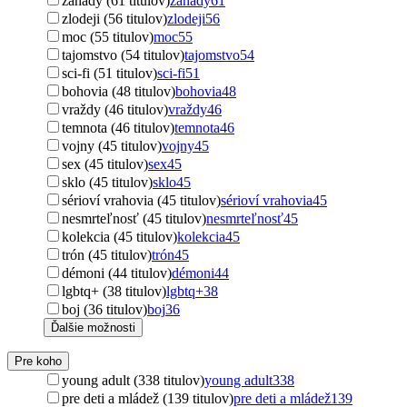
záhady (61 titulov)
záhady
61
zlodeji (56 titulov)
zlodeji
56
moc (55 titulov)
moc
55
tajomstvo (54 titulov)
tajomstvo
54
sci-fi (51 titulov)
sci-fi
51
bohovia (48 titulov)
bohovia
48
vraždy (46 titulov)
vraždy
46
temnota (46 titulov)
temnota
46
vojny (45 titulov)
vojny
45
sex (45 titulov)
sex
45
sklo (45 titulov)
sklo
45
sérioví vrahovia (45 titulov)
sérioví vrahovia
45
nesmrteľnosť (45 titulov)
nesmrteľnosť
45
kolekcia (45 titulov)
kolekcia
45
trón (45 titulov)
trón
45
démoni (44 titulov)
démoni
44
lgbtq+ (38 titulov)
lgbtq+
38
boj (36 titulov)
boj
36
Ďalšie možnosti
Pre koho
young adult (338 titulov)
young adult
338
pre deti a mládež (139 titulov)
pre deti a mládež
139