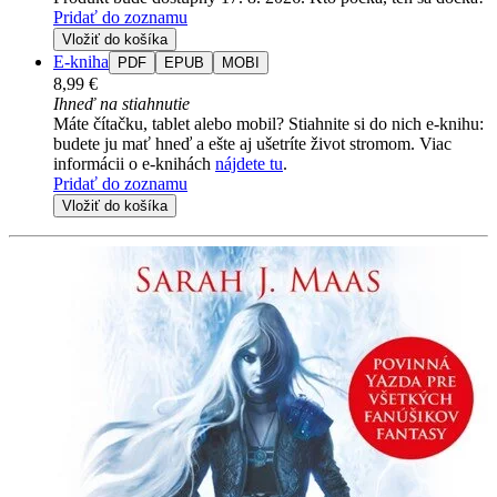
Pridať do zoznamu
Vložiť do košíka
E-kniha
PDF
EPUB
MOBI
8,99 €
Ihneď na stiahnutie
Máte čítačku, tablet alebo mobil? Stiahnite si do nich e-knihu:
budete ju mať hneď a ešte aj ušetríte život stromom. Viac
informácii o e-knihách
nájdete tu
.
Pridať do zoznamu
Vložiť do košíka