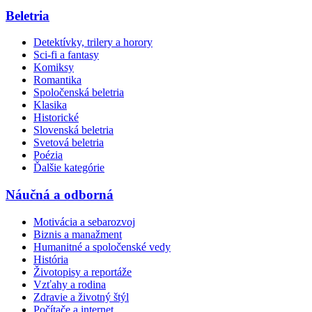
Beletria
Detektívky, trilery a horory
Sci-fi a fantasy
Komiksy
Romantika
Spoločenská beletria
Klasika
Historické
Slovenská beletria
Svetová beletria
Poézia
Ďalšie kategórie
Náučná a odborná
Motivácia a sebarozvoj
Biznis a manažment
Humanitné a spoločenské vedy
História
Životopisy a reportáže
Vzťahy a rodina
Zdravie a životný štýl
Počítače a internet