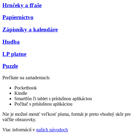
Hrnčeky a fľaše
Papiernictvo
Zápisníky a kalendáre
Hudba
LP platne
Puzzle
Prečítate na zariadeniach:
Pocketbook
Kindle
Smartfón či tablet s príslušnou aplikáciou
Počítač s príslušnou aplikáciou
Nie je možné meniť veľkosť písma, formát je preto vhodný skôr pre
väčšie obrazovky.
Viac informácií v
našich návodoch