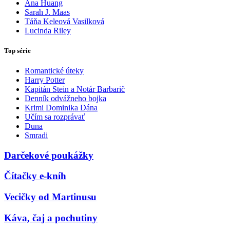
Ana Huang
Sarah J. Maas
Táňa Keleová Vasilková
Lucinda Riley
Top série
Romantické úteky
Harry Potter
Kapitán Stein a Notár Barbarič
Denník odvážneho bojka
Krimi Dominika Dána
Učím sa rozprávať
Duna
Smradi
Darčekové poukážky
Čítačky e-kníh
Vecičky od Martinusu
Káva, čaj a pochutiny