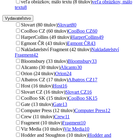
veľa obrázkov, málo textu (8 titulov)
veľa obrázkov, málo
textu
8
Vydavateľstvo
Slovart (80 titulov)
Slovart
80
CooBoo CZ (60 titulov)
CooBoo CZ
60
HarperCollins (49 titulov)
HarperCollins
49
Egmont ČR (43 titulov)
Egmont ČR
43
Nakladatelství Fragment (42 titulov)
Nakladatelství
Fragment
42
Bloomsbury (33 titulov)
Bloomsbury
33
Alicanto (30 titulov)
Alicanto
30
Orion (24 titulov)
Orion
24
Albatros CZ (17 titulov)
Albatros CZ
17
Host (16 titulov)
Host
16
Slovart CZ (16 titulov)
Slovart CZ
16
CooBoo SK (15 titulov)
CooBoo SK
15
Gate (13 titulov)
Gate
13
Computer Press (12 titulov)
Computer Press
12
Crew (11 titulov)
Crew
11
Fragment (10 titulov)
Fragment
10
Viz Media (10 titulov)
Viz Media
10
Hodder and Stoughton (10 titulov)
Hodder and