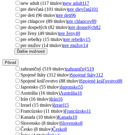
new adult (117 titulov)
new adult
117
pre dievčatá (101 titulov)
pre dievčatá
101
pre deti (96 titulov)
pre deti
96
pre chlapcov (89 titulov)
pre chlapcov
89
pre dospelých (82 titulov)
pre dospelých
82
pre ženy (49 titulov)
pre ženy
49
pre rebelky (15 titulov)
pre rebelky
15
pre mužov (14 titulov)
pre mužov
14
Ďalšie možnosti
Pôvod
zahraničný (519 titulov)
zahraničný
519
Spojené štáty (312 titulov)
Spojené štáty
312
Spojené kráľovstvo (88 titulov)
Spojené kráľovstvo
88
Japonsko (55 titulov)
Japonsko
55
Austrália (16 titulov)
Austrália
16
Irán (16 titulov)
Irán
16
Izrael (15 titulov)
Izrael
15
Francúzsko (11 titulov)
Francúzsko
11
Kanada (10 titulov)
Kanada
10
Slovensko (8 titulov)
Slovensko
8
Česko (8 titulov)
Česko
8