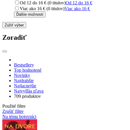
Od 12 do 16 € (0 titulov)
Od 12 do 16 €
Viac ako 16 € (0 titulov)
Viac ako 16 €
Ďalšie možnosti
Zúžiť výber
Zoradiť
Bestsellery
Top hodnotené
Novinky
Najdrahšie
Najlacnejšie
Najvyššia zľava
709 produktov
Použité filtre
Zrušiť filtre
Na tému bojovníci