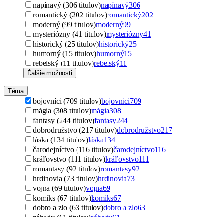
napínavý (306 titulov)
napínavý
306
romantický (202 titulov)
romantický
202
moderný (99 titulov)
moderný
99
mysteriózny (41 titulov)
mysteriózny
41
historický (25 titulov)
historický
25
humorný (15 titulov)
humorný
15
rebelský (11 titulov)
rebelský
11
Ďalšie možnosti
Téma
bojovníci (709 titulov)
bojovníci
709
mágia (308 titulov)
mágia
308
fantasy (244 titulov)
fantasy
244
dobrodružstvo (217 titulov)
dobrodružstvo
217
láska (134 titulov)
láska
134
čarodejníctvo (116 titulov)
čarodejníctvo
116
kráľovstvo (111 titulov)
kráľovstvo
111
romantasy (92 titulov)
romantasy
92
hrdinovia (73 titulov)
hrdinovia
73
vojna (69 titulov)
vojna
69
komiks (67 titulov)
komiks
67
dobro a zlo (63 titulov)
dobro a zlo
63