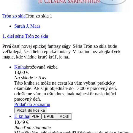
Trón zo skla
Trón zo skla 1
Sarah J. Maas
1. diel série
Trón zo skla
Prvá časť novej epickej fantasy ságy. Séria Trón zo skla bude
veľkolepá, šesťdielna epická fantasy. V krajine bez akejkoľvek
mágie, kde vládne krutý kráľ, je na...
Kniha
brožovaná väzba
13,60 €
Na sklade > 5 ks
Táto kniha sa môže na cestu ku vám vybrať prakticky
okamžite! Ak si ju objednáte do 13:00 v pracovný deň,
odošleme vám ju ešte dnes, inak najneskôr nasledujúci
pracovný deň.
Pridať do zoznamu
Vložiť do košíka
E-kniha
PDF
EPUB
MOBI
10,49 €
Ihneď na stiahnutie
Máte čítačku, tablet alebo mobil? Stiahnite si do nich e-knihu: