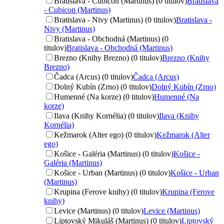
Bratislava - Cubicon (Martinus) (0 titulov)
Bratislava
- Cubicon (Martinus)
Bratislava - Nivy (Martinus) (0 titulov)
Bratislava -
Nivy (Martinus)
Bratislava - Obchodná (Martinus) (0
titulov)
Bratislava - Obchodná (Martinus)
Brezno (Knihy Brezno) (0 titulov)
Brezno (Knihy
Brezno)
Čadca (Arcus) (0 titulov)
Čadca (Arcus)
Dolný Kubín (Zrno) (0 titulov)
Dolný Kubín (Zrno)
Humenné (Na korze) (0 titulov)
Humenné (Na
korze)
Ilava (Knihy Kornélia) (0 titulov)
Ilava (Knihy
Kornélia)
Kežmarok (Alter ego) (0 titulov)
Kežmarok (Alter
ego)
Košice - Galéria (Martinus) (0 titulov)
Košice -
Galéria (Martinus)
Košice - Urban (Martinus) (0 titulov)
Košice - Urban
(Martinus)
Krupina (Ferove knihy) (0 titulov)
Krupina (Ferove
knihy)
Levice (Martinus) (0 titulov)
Levice (Martinus)
Liptovský Mikuláš (Martinus) (0 titulov)
Liptovský