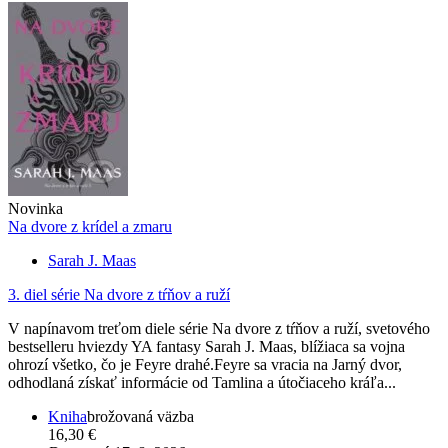
Novinka
Na dvore z krídel a zmaru
Sarah J. Maas
3. diel série
Na dvore z tŕňov a ruží
V napínavom treťom diele série Na dvore z tŕňov a ruží, svetového
bestselleru hviezdy YA fantasy Sarah J. Maas, blížiaca sa vojna
ohrozí všetko, čo je Feyre drahé.Feyre sa vracia na Jarný dvor,
odhodlaná získať informácie od Tamlina a útočiaceho kráľa...
Kniha
brožovaná väzba
16,30 €