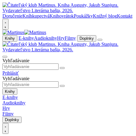
Doručenie
Kníhkupectvá
Knihovrátok
Poukážky
Knižný blog
Kontakt
E-knihy
Audioknihy
Hry
Filmy
Knihy
Doplnky
Vyhľadávanie
Prihlásiť
Vyhľadávanie
Knihy
E-knihy
Audioknihy
Hry
Filmy
Doplnky