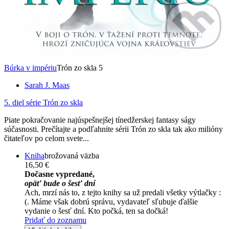
Búrka v impériu
Trón zo skla 5
Sarah J. Maas
5. diel série
Trón zo skla
Piate pokračovanie najúspešnejšej tínedžerskej fantasy ságy
súčasnosti. Prečítajte a podľahnite sérii Trón zo skla tak ako milióny
čitateľov po celom svete...
Kniha
brožovaná väzba
16,50 €
Dočasne vypredané,
opäť bude o šesť dní
Ach, mrzí nás to, z tejto knihy sa už predali všetky výtlačky :
(. Máme však dobrú správu, vydavateľ sľubuje ďalšie
vydanie o šesť dní. Kto počká, ten sa dočká!
Pridať do zoznamu