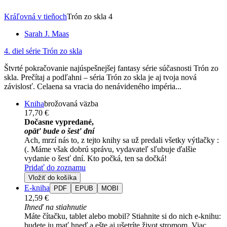
Kráľovná v tieňoch
Trón zo skla 4
Sarah J. Maas
4. diel série
Trón zo skla
Štvrté pokračovanie najúspešnejšej fantasy série súčasnosti Trón zo
skla. Prečítaj a podľahni – séria Trón zo skla je aj tvoja nová
závislosť. Celaena sa vracia do nenávideného impéria...
Kniha
brožovaná väzba
17,70 €
Dočasne vypredané,
opäť bude o šesť dní
Ach, mrzí nás to, z tejto knihy sa už predali všetky výtlačky :
(. Máme však dobrú správu, vydavateľ sľubuje ďalšie
vydanie o šesť dní. Kto počká, ten sa dočká!
Pridať do zoznamu
Vložiť do košíka
E-kniha
PDF
EPUB
MOBI
12,59 €
Ihneď na stiahnutie
Máte čítačku, tablet alebo mobil? Stiahnite si do nich e-knihu:
budete ju mať hneď a ešte aj ušetríte život stromom. Viac