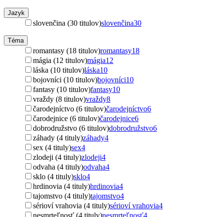
Jazyk
slovenčina (30 titulov)
slovenčina
30
Téma
romantasy (18 titulov)
romantasy
18
mágia (12 titulov)
mágia
12
láska (10 titulov)
láska
10
bojovníci (10 titulov)
bojovníci
10
fantasy (10 titulov)
fantasy
10
vraždy (8 titulov)
vraždy
8
čarodejníctvo (6 titulov)
čarodejníctvo
6
čarodejnice (6 titulov)
čarodejnice
6
dobrodružstvo (6 titulov)
dobrodružstvo
6
záhady (4 tituly)
záhady
4
sex (4 tituly)
sex
4
zlodeji (4 tituly)
zlodeji
4
odvaha (4 tituly)
odvaha
4
sklo (4 tituly)
sklo
4
hrdinovia (4 tituly)
hrdinovia
4
tajomstvo (4 tituly)
tajomstvo
4
sérioví vrahovia (4 tituly)
sérioví vrahovia
4
nesmrteľnosť (4 tituly)
nesmrteľnosť
4