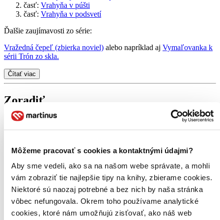
časť:
Vrahyňa v púšti
časť:
Vrahyňa v podsvetí
Ďalšie zaujímavosti zo série:
Vražedná čepeľ (zbierka noviel)
alebo napríklad aj
Vymaľovanka k
sérii Trón zo skla.
Čítať viac
Zoradiť
Od poslednej časti
Od prvej časti
Môžeme pracovať s cookies a kontaktnými údajmi?
Bestsellery
Top hodnotené
Aby sme vedeli, ako sa na našom webe správate, a mohli
Novinky
vám zobraziť tie najlepšie tipy na knihy, zbierame cookies.
Najdrahšie
Niektoré sú naozaj potrebné a bez nich by naša stránka
Najlacnejšie
vôbec nefungovala. Okrem toho používame analytické
cookies, ktoré nám umožňujú zisťovať, ako náš web