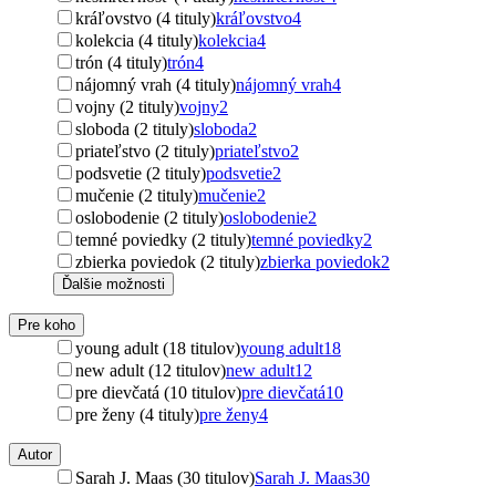
kráľovstvo (4 tituly)
kráľovstvo
4
kolekcia (4 tituly)
kolekcia
4
trón (4 tituly)
trón
4
nájomný vrah (4 tituly)
nájomný vrah
4
vojny (2 tituly)
vojny
2
sloboda (2 tituly)
sloboda
2
priateľstvo (2 tituly)
priateľstvo
2
podsvetie (2 tituly)
podsvetie
2
mučenie (2 tituly)
mučenie
2
oslobodenie (2 tituly)
oslobodenie
2
temné poviedky (2 tituly)
temné poviedky
2
zbierka poviedok (2 tituly)
zbierka poviedok
2
Ďalšie možnosti
Pre koho
young adult (18 titulov)
young adult
18
new adult (12 titulov)
new adult
12
pre dievčatá (10 titulov)
pre dievčatá
10
pre ženy (4 tituly)
pre ženy
4
Autor
Sarah J. Maas (30 titulov)
Sarah J. Maas
30