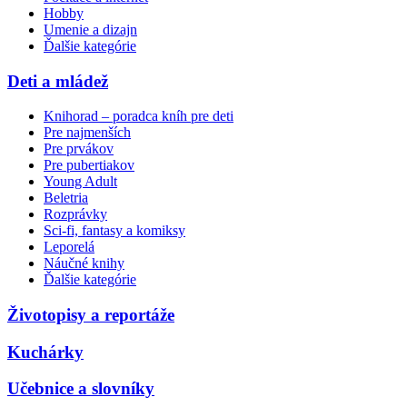
Hobby
Umenie a dizajn
Ďalšie kategórie
Deti a mládež
Knihorad – poradca kníh pre deti
Pre najmenších
Pre prvákov
Pre pubertiakov
Young Adult
Beletria
Rozprávky
Sci-fi, fantasy a komiksy
Leporelá
Náučné knihy
Ďalšie kategórie
Životopisy a reportáže
Kuchárky
Učebnice a slovníky