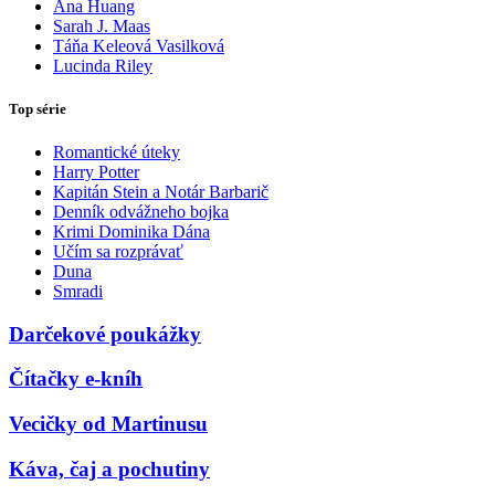
Ana Huang
Sarah J. Maas
Táňa Keleová Vasilková
Lucinda Riley
Top série
Romantické úteky
Harry Potter
Kapitán Stein a Notár Barbarič
Denník odvážneho bojka
Krimi Dominika Dána
Učím sa rozprávať
Duna
Smradi
Darčekové poukážky
Čítačky e-kníh
Vecičky od Martinusu
Káva, čaj a pochutiny