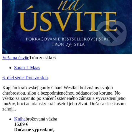
Veža na úsvite
Trón zo skla 6
Sarah J. Maas
6. diel série
Trón zo skla
Kapitán kráľovskej gardy Chaol Westfall bol známy svojou
chrabrosťou, silou a bezpodmienečnou oddanosťou korune. No
všetko sa zmenilo po zničení skleneného zámku a vyvraždení jeho
mužov, hoci adarlanský kráľ ušetril jeho život. Duša sa síce časom
zahojí..
Kniha
brožovaná väzba
16,89 €
Dočasne vypredané,