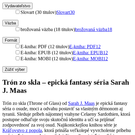
Vydavateľstvo
Slovart (30 titulov)
Slovart
30
Väzba
brožovaná väzba (18 titulov)
brožovaná väzba
18
Formát
E-kniha: PDF (12 titulov)
E-kniha: PDF
12
E-kniha: EPUB (12 titulov)
E-kniha: EPUB
12
E-kniha: MOBI (12 titulov)
E-kniha: MOBI
12
Zúžiť výber
Trón zo skla – epická fantasy séria Sarah
J. Maas
Trón zo skla (Throne of Glass) od
Sarah J. Maas
je epická fantasy
séria o osude, moci a odvahu postaviť sa vlastným démonom aj
tyranii. Sleduje príbeh nájomnej vrahyne Celaeny Sardothien, ktorá
postupne odhaľuje svoju skutočnú identitu a učí sa prijímať
zodpovednosť za svoj osud. Najikonickejšou knihou série je
Kráľovstvo z popola
, ktorá prináša veľkolepé vyvrcholenie príbehu