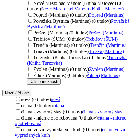
Nové Mesto nad Váhom (Kniha Malovec) (0
titulov)
Nové Mesto nad Váhom (Kniha Malovec)
Poprad (Martinus) (0 titulov)
Poprad (Martinus)
Považská Bystrica (Martinus) (0 titulov)
Považská
Bystrica (Martinus)
Prešov (Martinus) (0 titulov)
Prešov (Martinus)
Trebišov (ŠUM) (0 titulov)
Trebišov (ŠUM)
Trenčín (Martinus) (0 titulov)
Trenčín (Martinus)
Trnava (Martinus) (0 titulov)
Trnava (Martinus)
Turzovka (Kniha Turzovka) (0 titulov)
Turzovka
(Kniha Turzovka)
Zvolen (Martinus) (0 titulov)
Zvolen (Martinus)
Žilina (Martinus) (0 titulov)
Žilina (Martinus)
Ďalšie možnosti
Nové / čítané
nová (0 titulov)
nová
čítaná (0 titulov)
čítaná
čítaná - výborný stav (0 titulov)
čítaná - výborný stav
čítaná - mierne opotrebovaná (0 titulov)
čítaná - mierne
opotrebovaná
čítané verzie vypredaných kníh (0 titulov)
čítané verzie
vypredaných kníh