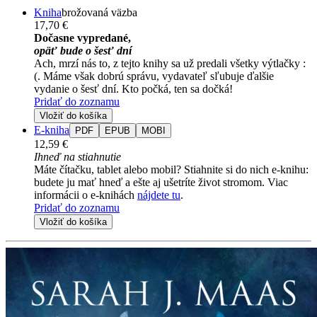
Kniha
brožovaná väzba
17,70 €
Dočasne vypredané,
opäť bude o šesť dní
Ach, mrzí nás to, z tejto knihy sa už predali všetky výtlačky :
(. Máme však dobrú správu, vydavateľ sľubuje ďalšie
vydanie o šesť dní. Kto počká, ten sa dočká!
Pridať do zoznamu
Vložiť do košíka
E-kniha
PDF
EPUB
MOBI
12,59 €
Ihneď na stiahnutie
Máte čítačku, tablet alebo mobil? Stiahnite si do nich e-knihu:
budete ju mať hneď a ešte aj ušetríte život stromom. Viac
informácii o e-knihách
nájdete tu
.
Pridať do zoznamu
Vložiť do košíka