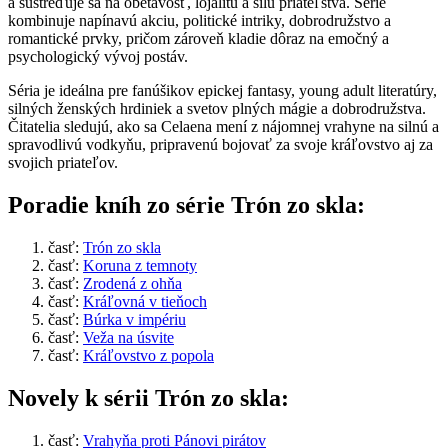
a sústreďuje sa na obetavosť, lojalitu a silu priateľstva. Série
kombinuje napínavú akciu, politické intriky, dobrodružstvo a
romantické prvky, pričom zároveň kladie dôraz na emočný a
psychologický vývoj postáv.
Séria je ideálna pre fanúšikov epickej fantasy, young adult literatúry,
silných ženských hrdiniek a svetov plných mágie a dobrodružstva.
Čitatelia sledujú, ako sa Celaena mení z nájomnej vrahyne na silnú a
spravodlivú vodkyňu, pripravenú bojovať za svoje kráľovstvo aj za
svojich priateľov.
Poradie kníh zo série Trón zo skla:
časť:
Trón zo skla
časť:
Koruna z temnoty
časť:
Zrodená z ohňa
časť:
Kráľovná v tieňoch
časť:
Búrka v impériu
časť:
Veža na úsvite
časť:
Kráľovstvo z popola
Novely k sérii Trón zo skla:
časť:
Vrahyňa proti Pánovi pirátov