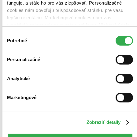
funguje, a stále ho pre vás zlepšovať. Personalizačné
cookies nám dovoľujú prispôsobovať stránku pre vašu
lepšiu orientáciu. Marketingové cookies nám zas
umožňujú zobrazenie relevantnej reklamy. Niektoré údaje
zdieľame aj s tretími stranami. Veľmi by nám pomohlo,
Výber
keby sme mohli používať všetky tieto cookies. Ďakujeme!
Potrebné
súhlasu
Personalizačné
Analytické
Marketingové
Zobraziť detaily