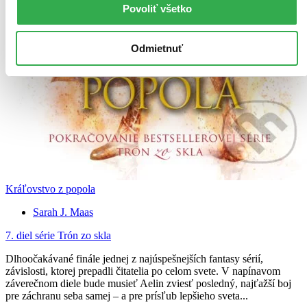
Povoliť všetko
Odmietnuť
Kráľovstvo z popola
Sarah J. Maas
7. diel série
Trón zo skla
Dlhoočakávané finále jednej z najúspešnejších fantasy sérií,
závislosti, ktorej prepadli čitatelia po celom svete. V napínavom
záverečnom diele bude musieť Aelin zviesť posledný, najťažší boj
pre záchranu seba samej – a pre prísľub lepšieho sveta...