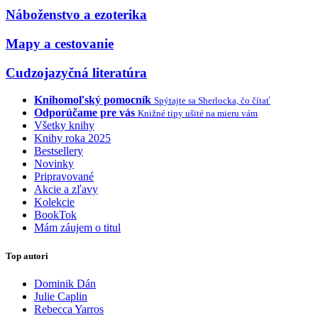
Náboženstvo a ezoterika
Mapy a cestovanie
Cudzojazyčná literatúra
Knihomoľský pomocník
Spýtajte sa Sherlocka, čo čítať
Odporúčame pre vás
Knižné tipy ušité na mieru vám
Všetky knihy
Knihy roka 2025
Bestsellery
Novinky
Pripravované
Akcie a zľavy
Kolekcie
BookTok
Mám záujem o titul
Top autori
Dominik Dán
Julie Caplin
Rebecca Yarros