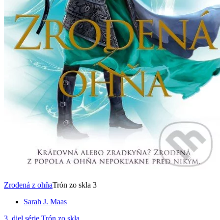
Zrodená z ohňa
Trón zo skla 3
Sarah J. Maas
3. diel série
Trón zo skla