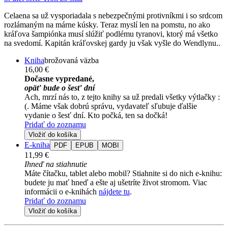
Celaena sa už vysporiadala s nebezpečnými protivníkmi i so srdcom
rozlámaným na márne kúsky. Teraz myslí len na pomstu, no ako
kráľova šampiónka musí slúžiť podlému tyranovi, ktorý má všetko
na svedomí. Kapitán kráľovskej gardy ju však vyšle do Wendlynu..
Kniha
brožovaná väzba
16,00 €
Dočasne vypredané,
opäť bude o šesť dní
Ach, mrzí nás to, z tejto knihy sa už predali všetky výtlačky :
(. Máme však dobrú správu, vydavateľ sľubuje ďalšie
vydanie o šesť dní. Kto počká, ten sa dočká!
Pridať do zoznamu
Vložiť do košíka
E-kniha
PDF
EPUB
MOBI
11,99 €
Ihneď na stiahnutie
Máte čítačku, tablet alebo mobil? Stiahnite si do nich e-knihu:
budete ju mať hneď a ešte aj ušetríte život stromom. Viac
informácii o e-knihách
nájdete tu
.
Pridať do zoznamu
Vložiť do košíka