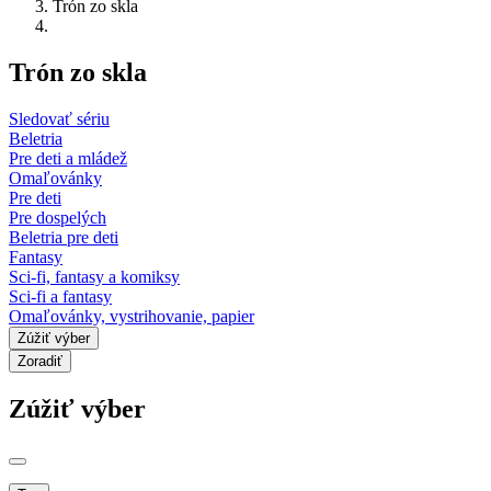
Trón zo skla
Trón zo skla
Sledovať sériu
Beletria
Pre deti a mládež
Omaľovánky
Pre deti
Pre dospelých
Beletria pre deti
Fantasy
Sci-fi, fantasy a komiksy
Sci-fi a fantasy
Omaľovánky, vystrihovanie, papier
Zúžiť výber
Zoradiť
Zúžiť výber