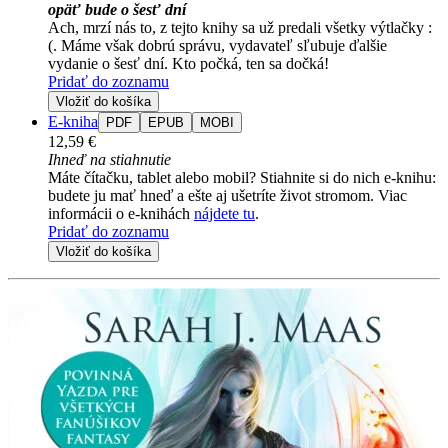
opäť bude o šesť dní
Ach, mrzí nás to, z tejto knihy sa už predali všetky výtlačky :
(. Máme však dobrú správu, vydavateľ sľubuje ďalšie
vydanie o šesť dní. Kto počká, ten sa dočká!
Pridať do zoznamu
Vložiť do košíka
E-kniha
PDF
EPUB
MOBI
12,59 €
Ihneď na stiahnutie
Máte čítačku, tablet alebo mobil? Stiahnite si do nich e-knihu:
budete ju mať hneď a ešte aj ušetríte život stromom. Viac
informácii o e-knihách
nájdete tu
.
Pridať do zoznamu
Vložiť do košíka