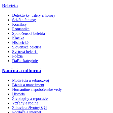
Beletria
Detektívky, trilery a horory
Sci-fi a fantasy
Komiksy
Romantika
Spoločenská beletria
Klasika
Historické
Slovenská beletria
Svetová beletria
Poézia
Ďalšie kategórie
Náučná a odborná
Motivácia a sebarozvoj
Biznis a manažment
Humanitné a spoločenské vedy
História
Životopisy a reportáže
Vzťahy a rodina
Zdravie a životný štýl
Počítače a internet