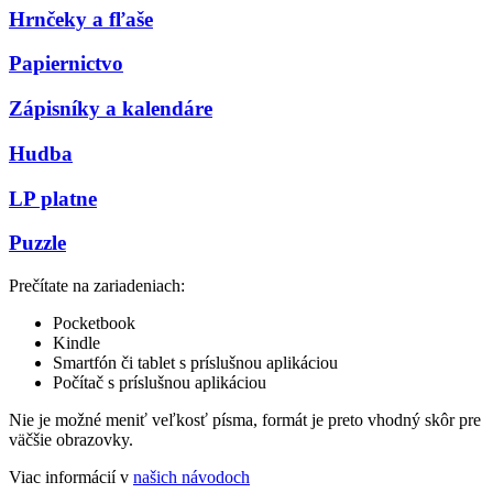
Hrnčeky a fľaše
Papiernictvo
Zápisníky a kalendáre
Hudba
LP platne
Puzzle
Prečítate na zariadeniach:
Pocketbook
Kindle
Smartfón či tablet s príslušnou aplikáciou
Počítač s príslušnou aplikáciou
Nie je možné meniť veľkosť písma, formát je preto vhodný skôr pre
väčšie obrazovky.
Viac informácií v
našich návodoch