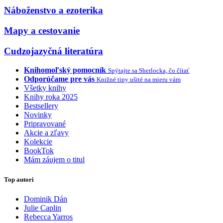
Náboženstvo a ezoterika
Mapy a cestovanie
Cudzojazyčná literatúra
Knihomoľský pomocník
Spýtajte sa Sherlocka, čo čítať
Odporúčame pre vás
Knižné tipy ušité na mieru vám
Všetky knihy
Knihy roka 2025
Bestsellery
Novinky
Pripravované
Akcie a zľavy
Kolekcie
BookTok
Mám záujem o titul
Top autori
Dominik Dán
Julie Caplin
Rebecca Yarros