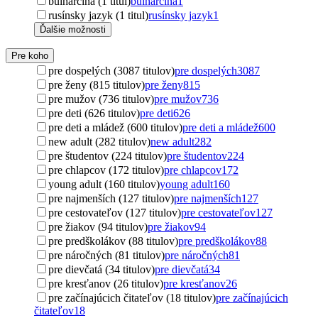
bulharčina (1 titul)
bulharčina
1
rusínsky jazyk (1 titul)
rusínsky jazyk
1
Ďalšie možnosti
Pre koho
pre dospelých (3087 titulov)
pre dospelých
3087
pre ženy (815 titulov)
pre ženy
815
pre mužov (736 titulov)
pre mužov
736
pre deti (626 titulov)
pre deti
626
pre deti a mládež (600 titulov)
pre deti a mládež
600
new adult (282 titulov)
new adult
282
pre študentov (224 titulov)
pre študentov
224
pre chlapcov (172 titulov)
pre chlapcov
172
young adult (160 titulov)
young adult
160
pre najmenších (127 titulov)
pre najmenších
127
pre cestovateľov (127 titulov)
pre cestovateľov
127
pre žiakov (94 titulov)
pre žiakov
94
pre predškolákov (88 titulov)
pre predškolákov
88
pre náročných (81 titulov)
pre náročných
81
pre dievčatá (34 titulov)
pre dievčatá
34
pre kresťanov (26 titulov)
pre kresťanov
26
pre začínajúcich čitateľov (18 titulov)
pre začínajúcich
čitateľov
18