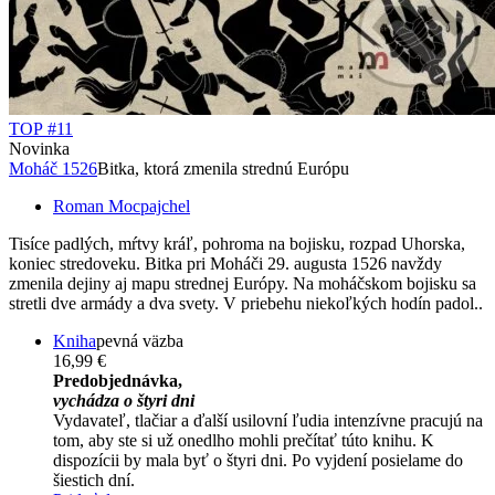
TOP #11
Novinka
Moháč 1526
Bitka, ktorá zmenila strednú Európu
Roman Mocpajchel
Tisíce padlých, mŕtvy kráľ, pohroma na bojisku, rozpad Uhorska,
koniec stredoveku. Bitka pri Moháči 29. augusta 1526 navždy
zmenila dejiny aj mapu strednej Európy. Na moháčskom bojisku sa
stretli dve armády a dva svety. V priebehu niekoľkých hodín padol..
Kniha
pevná väzba
16,99 €
Predobjednávka,
vychádza o štyri dni
Vydavateľ, tlačiar a ďalší usilovní ľudia intenzívne pracujú na
tom, aby ste si už onedlho mohli prečítať túto knihu. K
dispozícii by mala byť o štyri dni. Po vyjdení posielame do
šiestich dní.