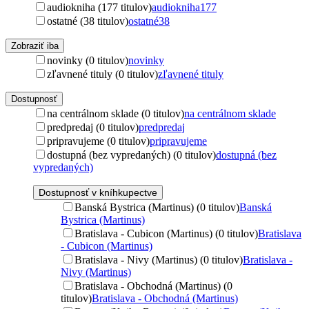
audiokniha (177 titulov)
audiokniha
177
ostatné (38 titulov)
ostatné
38
Zobraziť iba
novinky (0 titulov)
novinky
zľavnené tituly (0 titulov)
zľavnené tituly
Dostupnosť
na centrálnom sklade (0 titulov)
na centrálnom sklade
predpredaj (0 titulov)
predpredaj
pripravujeme (0 titulov)
pripravujeme
dostupná (bez vypredaných) (0 titulov)
dostupná (bez
vypredaných)
Dostupnosť v kníhkupectve
Banská Bystrica (Martinus) (0 titulov)
Banská
Bystrica (Martinus)
Bratislava - Cubicon (Martinus) (0 titulov)
Bratislava
- Cubicon (Martinus)
Bratislava - Nivy (Martinus) (0 titulov)
Bratislava -
Nivy (Martinus)
Bratislava - Obchodná (Martinus) (0
titulov)
Bratislava - Obchodná (Martinus)