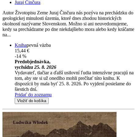
Juraj Činčura
Autor Životopisu Zeme Juraj Činčura nás pozýva na prechádzku do
geologickej minulosti územia, ktoré dnes zhodou historických
okolností nazývame Slovenskom. Možno si ani neuvedomujeme,
kedy sa prechádzame po dne niekdajšieho mora alebo kedy kráčame
na...
Kniha
pevná väzba
15,44 €
-14 %
Predobjednávka,
vychádza 25. 8. 2026
Vydavateľ, tlačiar a ďalší usilovní ľudia intenzívne pracujú na
tom, aby ste si už onedlho mohli prečítať túto knihu. K
dispozícii by mala byť 25. 8. 2026. Po vyjdení posielame do
šiestich dní.
Pridať do zoznamu
Vložiť do košíka