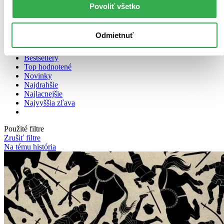
Povoliť všetko
Zoradiť
Odmietnuť
Bestsellery
Top hodnotené
Novinky
Najdrahšie
Najlacnejšie
Najvyššia zľava
Použité filtre
Zrušiť filtre
Na tému história