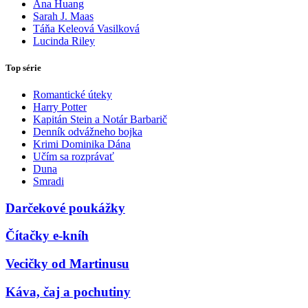
Ana Huang
Sarah J. Maas
Táňa Keleová Vasilková
Lucinda Riley
Top série
Romantické úteky
Harry Potter
Kapitán Stein a Notár Barbarič
Denník odvážneho bojka
Krimi Dominika Dána
Učím sa rozprávať
Duna
Smradi
Darčekové poukážky
Čítačky e-kníh
Vecičky od Martinusu
Káva, čaj a pochutiny