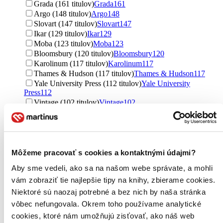
Grada (161 titulov)
Grada
161
Argo (148 titulov)
Argo
148
Slovart (147 titulov)
Slovart
147
Ikar (129 titulov)
Ikar
129
Moba (123 titulov)
Moba
123
Bloomsbury (120 titulov)
Bloomsbury
120
Karolinum (117 titulov)
Karolinum
117
Thames & Hudson (117 titulov)
Thames & Hudson
117
Yale University Press (112 titulov)
Yale University
Press
112
Vintage (102 titulov)
Vintage
102
SUN (96 titulov)
SUN
96
Dorling Kindersley (96 titulov)
Dorling Kindersley
96
Academia (88 titulov)
Academia
88
Nakladatelství Fragment (86 titulov)
Nakladatelství
Fragment
86
Môžeme pracovať s cookies a kontaktnými údajmi?
Marenčin PT (86 titulov)
Marenčin PT
86
Aby sme vedeli, ako sa na našom webe správate, a mohli
N Press (85 titulov)
N Press
85
vám zobraziť tie najlepšie tipy na knihy, zbierame cookies.
Vyšehrad (84 titulov)
Vyšehrad
84
CPRESS (84 titulov)
CPRESS
84
Niektoré sú naozaj potrebné a bez nich by naša stránka
BIZBOOKS (83 titulov)
BIZBOOKS
83
vôbec nefungovala. Okrem toho používame analytické
HarperCollins (82 titulov)
HarperCollins
82
cookies, ktoré nám umožňujú zisťovať, ako náš web
Albatros CZ (73 titulov)
Albatros CZ
73