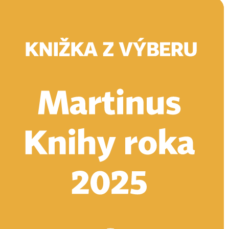
Doručenie
Kníhkupectvá
Knihovrátok
Poukážky
Knižný blog
Kontakt
E-knihy
Audioknihy
Hry
Filmy
Knihy
Doplnky
Vyhľadávanie
Prihlásiť
Vyhľadávanie
Knihy
E-knihy
Audioknihy
Hry
Filmy
Doplnky