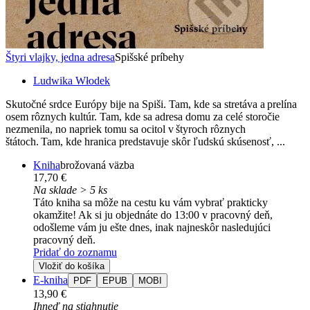
Štyri vlajky, jedna adresa
Spišské príbehy
Ludwika Włodek
Skutočné srdce Európy bije na Spiši. Tam, kde sa stretáva a prelína
osem rôznych kultúr. Tam, kde sa adresa domu za celé storočie
nezmenila, no napriek tomu sa ocitol v štyroch rôznych
štátoch. Tam, kde hranica predstavuje skôr ľudskú skúsenosť, ...
Kniha
brožovaná väzba
17,70 €
Na sklade > 5 ks
Táto kniha sa môže na cestu ku vám vybrať prakticky
okamžite! Ak si ju objednáte do 13:00 v pracovný deň,
odošleme vám ju ešte dnes, inak najneskôr nasledujúci
pracovný deň.
Pridať do zoznamu
Vložiť do košíka
E-kniha
PDF
EPUB
MOBI
13,90 €
Ihneď na stiahnutie