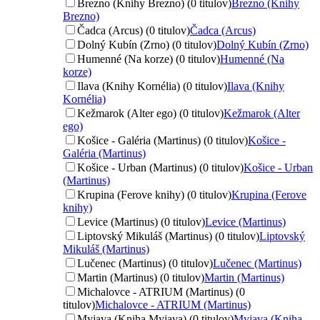
Brezno (Knihy Brezno) (0 titulov)
Brezno (Knihy
Brezno)
Čadca (Arcus) (0 titulov)
Čadca (Arcus)
Dolný Kubín (Zrno) (0 titulov)
Dolný Kubín (Zrno)
Humenné (Na korze) (0 titulov)
Humenné (Na
korze)
Ilava (Knihy Kornélia) (0 titulov)
Ilava (Knihy
Kornélia)
Kežmarok (Alter ego) (0 titulov)
Kežmarok (Alter
ego)
Košice - Galéria (Martinus) (0 titulov)
Košice -
Galéria (Martinus)
Košice - Urban (Martinus) (0 titulov)
Košice - Urban
(Martinus)
Krupina (Ferove knihy) (0 titulov)
Krupina (Ferove
knihy)
Levice (Martinus) (0 titulov)
Levice (Martinus)
Liptovský Mikuláš (Martinus) (0 titulov)
Liptovský
Mikuláš (Martinus)
Lučenec (Martinus) (0 titulov)
Lučenec (Martinus)
Martin (Martinus) (0 titulov)
Martin (Martinus)
Michalovce - ATRIUM (Martinus) (0
titulov)
Michalovce - ATRIUM (Martinus)
Myjava (Kniha Myjava) (0 titulov)
Myjava (Kniha