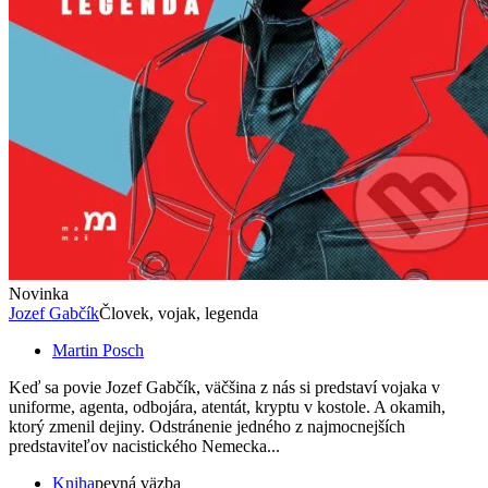
Novinka
Jozef Gabčík
Človek, vojak, legenda
Martin Posch
Keď sa povie Jozef Gabčík, väčšina z nás si predstaví vojaka v
uniforme, agenta, odbojára, atentát, kryptu v kostole. A okamih,
ktorý zmenil dejiny. Odstránenie jedného z najmocnejších
predstaviteľov nacistického Nemecka...
Kniha
pevná väzba