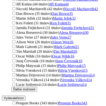
Jiří Kutina (44 titulov)
Jiří Kutina
44
Niccoló Machiavelli (42 titulov)
Niccoló Machiavelli
42
Dan Brown (35 titulov)
Dan Brown
35
Martin Ježek (32 titulov)
Martin Ježek
32
Ken Follett (31 titulov)
Ken Follett
31
Jarmila Frejtichová (31 titulov)
Jarmila Frejtichová
31
Alena Breuerová (30 titulov)
Alena Breuerová
30
Jules Verne (27 titulov)
Jules Verne
27
Alison Weir (26 titulov)
Alison Weir
26
Mark Galeotti (21 titulov)
Mark Galeotti
21
Tim Marshall (20 titulov)
Tim Marshall
20
Oscar Wilde (16 titulov)
Oscar Wilde
16
Juraj Červenák (16 titulov)
Juraj Červenák
16
Philip Matyszak (15 titulov)
Philip Matyszak
15
Silvia Vnenková (15 titulov)
Silvia Vnenková
15
Martina Drijverová (14 titulov)
Martina Drijverová
14
Veronika Válková (14 titulov)
Veronika Válková
14
Lucie Seifertová (14 titulov)
Lucie Seifertová
14
Ďalšie možnosti
Vydavateľstvo
Penguin Books (343 titulov)
Penguin Books
343