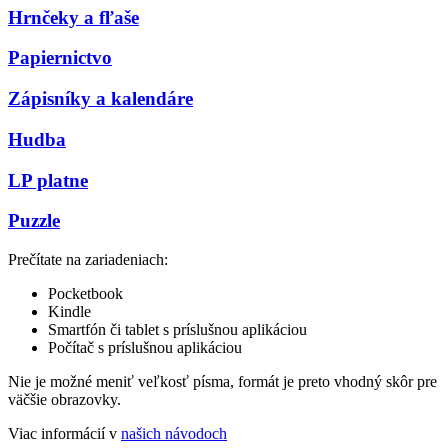
Hrnčeky a fľaše
Papiernictvo
Zápisníky a kalendáre
Hudba
LP platne
Puzzle
Prečítate na zariadeniach:
Pocketbook
Kindle
Smartfón či tablet s príslušnou aplikáciou
Počítač s príslušnou aplikáciou
Nie je možné meniť veľkosť písma, formát je preto vhodný skôr pre
väčšie obrazovky.
Viac informácií v
našich návodoch