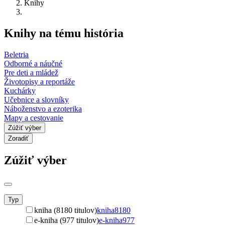
Knihy
Knihy na tému história
Beletria
Odborné a náučné
Pre deti a mládež
Životopisy a reportáže
Kuchárky
Učebnice a slovníky
Náboženstvo a ezoterika
Mapy a cestovanie
Zúžiť výber
Zoradiť
Zúžiť výber
Typ
kniha (8180 titulov)
kniha
8180
e-kniha (977 titulov)
e-kniha
977