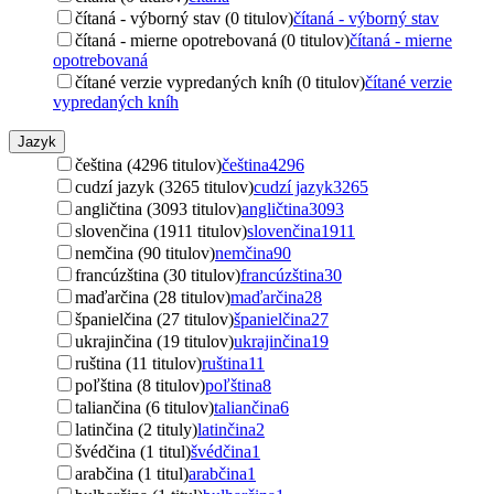
čítaná - výborný stav (0 titulov)
čítaná - výborný stav
čítaná - mierne opotrebovaná (0 titulov)
čítaná - mierne
opotrebovaná
čítané verzie vypredaných kníh (0 titulov)
čítané verzie
vypredaných kníh
Jazyk
čeština (4296 titulov)
čeština
4296
cudzí jazyk (3265 titulov)
cudzí jazyk
3265
angličtina (3093 titulov)
angličtina
3093
slovenčina (1911 titulov)
slovenčina
1911
nemčina (90 titulov)
nemčina
90
francúzština (30 titulov)
francúzština
30
maďarčina (28 titulov)
maďarčina
28
španielčina (27 titulov)
španielčina
27
ukrajinčina (19 titulov)
ukrajinčina
19
ruština (11 titulov)
ruština
11
poľština (8 titulov)
poľština
8
taliančina (6 titulov)
taliančina
6
latinčina (2 tituly)
latinčina
2
švédčina (1 titul)
švédčina
1
arabčina (1 titul)
arabčina
1