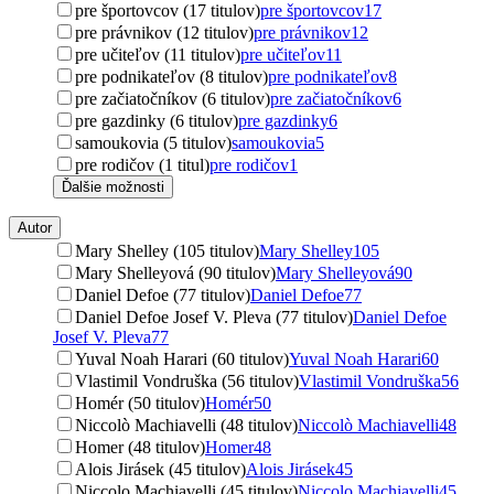
pre športovcov (17 titulov)
pre športovcov
17
pre právnikov (12 titulov)
pre právnikov
12
pre učiteľov (11 titulov)
pre učiteľov
11
pre podnikateľov (8 titulov)
pre podnikateľov
8
pre začiatočníkov (6 titulov)
pre začiatočníkov
6
pre gazdinky (6 titulov)
pre gazdinky
6
samoukovia (5 titulov)
samoukovia
5
pre rodičov (1 titul)
pre rodičov
1
Ďalšie možnosti
Autor
Mary Shelley (105 titulov)
Mary Shelley
105
Mary Shelleyová (90 titulov)
Mary Shelleyová
90
Daniel Defoe (77 titulov)
Daniel Defoe
77
Daniel Defoe Josef V. Pleva (77 titulov)
Daniel Defoe
Josef V. Pleva
77
Yuval Noah Harari (60 titulov)
Yuval Noah Harari
60
Vlastimil Vondruška (56 titulov)
Vlastimil Vondruška
56
Homér (50 titulov)
Homér
50
Niccolò Machiavelli (48 titulov)
Niccolò Machiavelli
48
Homer (48 titulov)
Homer
48
Alois Jirásek (45 titulov)
Alois Jirásek
45
Niccolo Machiavelli (45 titulov)
Niccolo Machiavelli
45