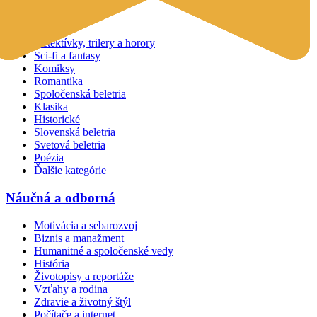
Beletria
Detektívky, trilery a horory
Sci-fi a fantasy
Komiksy
Romantika
Spoločenská beletria
Klasika
Historické
Slovenská beletria
Svetová beletria
Poézia
Ďalšie kategórie
Náučná a odborná
Motivácia a sebarozvoj
Biznis a manažment
Humanitné a spoločenské vedy
História
Životopisy a reportáže
Vzťahy a rodina
Zdravie a životný štýl
Počítače a internet