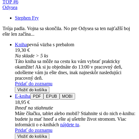
TOP #6
Odysea
Stephen Fry
Trója padla. Vojna sa skončila. No pre Odysea sa ten najťažší boj
ešte len začína...
Kniha
pevná väzba s prebalom
19,30 €
Na sklade > 5 ks
Táto kniha sa môže na cestu ku vám vybrať prakticky
okamžite! Ak si ju objednáte do 13:00 v pracovný deň,
odošleme vám ju ešte dnes, inak najneskôr nasledujúci
pracovný deň.
Pridať do zoznamu
Vložiť do košíka
E-kniha
PDF
EPUB
MOBI
18,95 €
Ihneď na stiahnutie
Máte čítačku, tablet alebo mobil? Stiahnite si do nich e-knihu:
budete ju mať hneď a ešte aj ušetríte život stromom. Viac
informácii o e-knihách
nájdete tu
.
Pridať do zoznamu
Vložiť do košíka