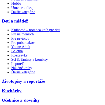
Hobby
Umenie a dizajn
Ďalšie kategórie
Deti a mládež
Knihorad – poradca kníh pre deti
Pre najmenších
Pre prvákov
Pre pubertiakov
Young Adult
Beletria
Rozprávky
Sci-fi, fantasy a komiksy
Leporelá
Náučné knihy
Ďalšie kategórie
Životopisy a reportáže
Kuchárky
Učebnice a slovníky