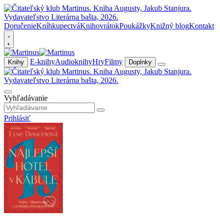
Doručenie
Kníhkupectvá
Knihovrátok
Poukážky
Knižný blog
Kontakt
E-knihy
Audioknihy
Hry
Filmy
Knihy
Doplnky
Vyhľadávanie
Prihlásiť