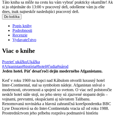
Táto kniha sa môže na cestu ku vám vybrať prakticky okamžite! Ak
si ju objednáte do 13:00 v pracovný deň, odošleme vám ju ešte
dnes, inak najneskôr nasledujúci pracovný deň.
Do košíka
Popis knihy
Podrobnosti
Recenzie
Vydavateľstvo
Viac o knihe
Pozrieť ukážku
Ukážka
#Afganistan
#história
#hotel
#ľudia
#národ
Jeden hotel. Päť desaťročí dejín moderného Afganistanu.
Keď v roku 1969 na kopci nad Kábulom otvorili luxusný hotel
Inter-Continental, stal sa symbolom nádeje. Afganistan sníval o
modernosti, otvorenosti a spojení so svetom. O viac než polstoročie
neskôr hotel stále stojí, no jeho steny sú zjazvené stopami dejín –
vojnami, prevratmi, okupáciami aj návratom Talibanu.
Renomovaná novinárka a hlavná zahraničná korešpondentka BBC
Lyse Doucetová sa do Inter-Continentalu vracia už od roku 1988.
Prostredníctvom jeho príbehu rozpráva podmanivú históriu