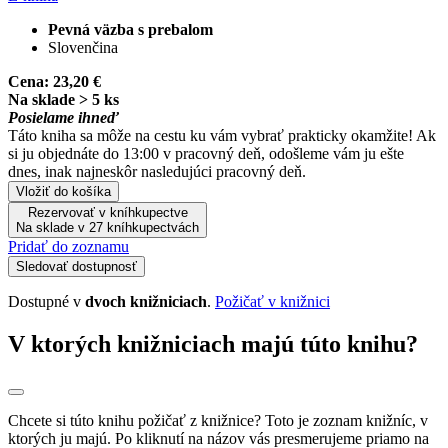
Pevná väzba s prebalom
Slovenčina
Cena:
23,20 €
Na sklade > 5 ks
Posielame ihneď
Táto kniha sa môže na cestu ku vám vybrať prakticky okamžite! Ak
si ju objednáte do 13:00 v pracovný deň, odošleme vám ju ešte
dnes, inak najneskôr nasledujúci pracovný deň.
Vložiť do košíka
Rezervovať v kníhkupectve
Na sklade v 27 kníhkupectvách
Pridať do zoznamu
Sledovať dostupnosť
Dostupné v
dvoch knižniciach
.
Požičať v knižnici
V ktorých knižniciach majú túto knihu?
Chcete si túto knihu požičať z knižnice? Toto je zoznam knižníc, v
ktorých ju majú. Po kliknutí na názov vás presmerujeme priamo na