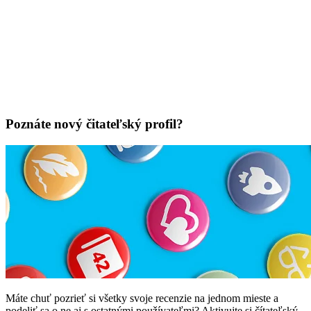
Poznáte nový čitateľský profil?
Máte chuť pozrieť si všetky svoje recenzie na jednom mieste a
podeliť sa o ne aj s ostatnými používateľmi? Aktivujte si čítateľský