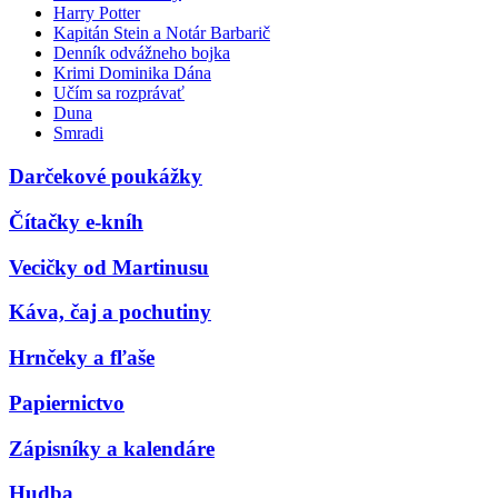
Harry Potter
Kapitán Stein a Notár Barbarič
Denník odvážneho bojka
Krimi Dominika Dána
Učím sa rozprávať
Duna
Smradi
Darčekové poukážky
Čítačky e-kníh
Vecičky od Martinusu
Káva, čaj a pochutiny
Hrnčeky a fľaše
Papiernictvo
Zápisníky a kalendáre
Hudba