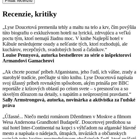
Pridať recenziu
Recenzie, kritiky
„Lyse Doucetová premenila tehly a maltu na telo a krv, čím povýšila
túto biografiu o exkluzívnom hoteli na lyrickú, zdrvujúcu a veľkú
poctu tým, ktorí nemajú žiadnu moc. V knihe Najlepší hotel v
Kábule nesledujeme osudy a nešťastie tých, ktorí rozhodujú, ale
kuchárov, recepčných, svadobných hostí a čašníkov.“
Louise Pennyová, autorka bestsellerov zo série o inšpektorovi
Armandovi Gamacheovi
„Ak chcete poznať príbeh Afganistanu, jeho ľudí, ich vášne, zrady a
starobylé tradície, prečítajte si túto knihu. Lyse Doucetová napísala
svoj úžasný príbeh rovnakým spôsobom, akým prináša pre BBC
reportáže z krízových oblastí po celom svete – s presnosťou a so
skvelým dôrazom na detaily, s napätím a neúprosnými pravdami.“
Sally Armstrongová, autorka, novinárka a aktivistka za ľudské
práva
„Úžasné... Niečo medzi románom Džentlmen v Moskve a filmom
Wesa Andersona Grandhotel Budapešť. Doucetovej predlohou sa
stal hotel Inter-Continental na kopci s výhľadom na afganské hlavné
mesto a napísala o nádejach, útrapách, inváziách a občianskych
vojnách tejto krajiny prostredníctvom obyčajných ľudí, ktorí znášajú