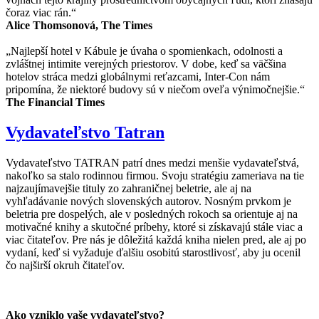
čoraz viac rán.“
Alice Thomsonová, The Times
„Najlepší hotel v Kábule je úvaha o spomienkach, odolnosti a
zvláštnej intimite verejných priestorov. V dobe, keď sa väčšina
hotelov stráca medzi globálnymi reťazcami, Inter-Con nám
pripomína, že niektoré budovy sú v niečom oveľa výnimočnejšie.“
The Financial Times
Vydavateľstvo Tatran
Vydavateľstvo TATRAN patrí dnes medzi menšie vydavateľstvá,
nakoľko sa stalo rodinnou firmou. Svoju stratégiu zameriava na tie
najzaujímavejšie tituly zo zahraničnej beletrie, ale aj na
vyhľadávanie nových slovenských autorov. Nosným prvkom je
beletria pre dospelých, ale v posledných rokoch sa orientuje aj na
motivačné knihy a skutočné príbehy, ktoré si získavajú stále viac a
viac čitateľov. Pre nás je dôležitá každá kniha nielen pred, ale aj po
vydaní, keď si vyžaduje ďalšiu osobitú starostlivosť, aby ju ocenil
čo najširší okruh čitateľov.
Ako vzniklo vaše vydavateľstvo?