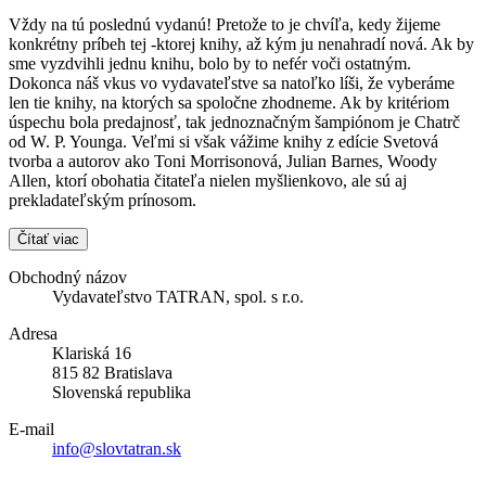
Vždy na tú poslednú vydanú! Pretože to je chvíľa, kedy žijeme
konkrétny príbeh tej -ktorej knihy, až kým ju nenahradí nová. Ak by
sme vyzdvihli jednu knihu, bolo by to nefér voči ostatným.
Dokonca náš vkus vo vydavateľstve sa natoľko líši, že vyberáme
len tie knihy, na ktorých sa spoločne zhodneme. Ak by kritériom
úspechu bola predajnosť, tak jednoznačným šampiónom je Chatrč
od W. P. Younga. Veľmi si však vážime knihy z edície Svetová
tvorba a autorov ako Toni Morrisonová, Julian Barnes, Woody
Allen, ktorí obohatia čitateľa nielen myšlienkovo, ale sú aj
prekladateľským prínosom.
Čítať viac
Obchodný názov
Vydavateľstvo TATRAN, spol. s r.o.
Adresa
Klariská 16
815 82 Bratislava
Slovenská republika
E-mail
info@slovtatran.sk