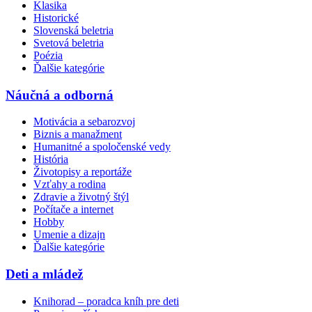
Klasika
Historické
Slovenská beletria
Svetová beletria
Poézia
Ďalšie kategórie
Náučná a odborná
Motivácia a sebarozvoj
Biznis a manažment
Humanitné a spoločenské vedy
História
Životopisy a reportáže
Vzťahy a rodina
Zdravie a životný štýl
Počítače a internet
Hobby
Umenie a dizajn
Ďalšie kategórie
Deti a mládež
Knihorad – poradca kníh pre deti