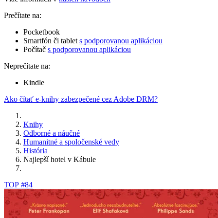
Prečítate na:
Pocketbook
Smartfón či tablet
s podporovanou aplikáciou
Počítač
s podporovanou aplikáciou
Neprečítate na:
Kindle
Ako čítať e-knihy zabezpečené cez Adobe DRM?
Knihy
Odborné a náučné
Humanitné a spoločenské vedy
História
Najlepší hotel v Kábule
TOP #84