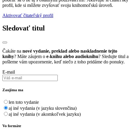
profil, kde si môžete zvyšovať svoju knihomoľskú úroveň.
Aktivovať čitateľský profil
Sledovať titul
Čakáte na
nové vydanie, preklad alebo naskladnenie tejto
knihy
? Máte záujem o
e-knihu alebo audioknihu
? Sledujte titul a
pošleme vám upozornenie, keď niečo z toho pridáme do ponuky.
E-mail
Zaujíma ma
len toto vydanie
aj iné vydania (v jazyku slovenčina)
aj iné vydania (v akomkoľvek jazyku)
Vo formáte