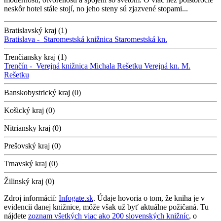
neskôr hotel stále stojí, no jeho steny sú zjazvené stopami...
Bratislavský kraj (1)
Bratislava -
Staromestská knižnica
Staromestská kn.
Trenčiansky kraj (1)
Trenčín -
Verejná knižnica Michala Rešetku
Verejná kn. M.
Rešetku
Banskobystrický kraj (0)
Košický kraj (0)
Nitriansky kraj (0)
Prešovský kraj (0)
Trnavský kraj (0)
Žilinský kraj (0)
Zdroj informácií:
Infogate.sk
. Údaje hovoria o tom, že kniha je v
evidencii danej knižnice, môže však už byť aktuálne požičaná. Tu
nájdete
zoznam všetkých viac ako 200 slovenských knižníc
, o