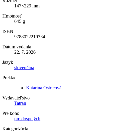
Rozmer
147×229 mm
Hmotnosť
645 g
ISBN
9788022219334
Dátum vydania
22. 7. 2026
Jazyk
slovenčina
Preklad
Katarína Ostricová
Vydavateľstvo
Tatran
Pre koho
pre dospelých
Kategorizácia