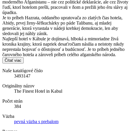
moderného Afganistanu – nie cez politické deklarácie, ale cez životy
ľudí, ktorí hotelom prešli, pracovali v ňom a prežili jeho éru slávy aj
úpadku.
Je to príbeh Hazrata, oddaného upratovača zo zlatých čias hotela,
Abidy, prvej ženy-šéfkuchárky po páde Talibanu, aj mladej
generácie, ktorá vyrastala v nádeji krehkej demokracie, len aby
sledovali jej náhly zánik.
Najlepší hotel v Kábule je dojímavá, hlboká a mimoriadne živá
kronika krajiny, ktorá napriek desaťročiam násilia a neistoty nikdy
neprestala bojovať o dôstojnosť a budúcnosť. Je to príbeh jedného
čarovného hotela a zároveň príbeh celého afganského národa.
Čítať viac
Naše katalógové číslo
3493147
Originálny názov
The Finest Hotel in Kabul
Počet strán
384
Väzba
pevná väzba s prebalom