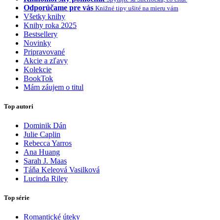
Odporúčame pre vás
Knižné tipy ušité na mieru vám
Všetky knihy
Knihy roka 2025
Bestsellery
Novinky
Pripravované
Akcie a zľavy
Kolekcie
BookTok
Mám záujem o titul
Top autori
Dominik Dán
Julie Caplin
Rebecca Yarros
Ana Huang
Sarah J. Maas
Táňa Keleová Vasilková
Lucinda Riley
Top série
Romantické úteky