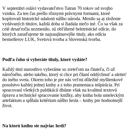
V septembri oslávi vydavateľstvo Tatran 70 rokov od svojho
vzniku. Za ten čas prešlo rôznymi právnymi formami, ktoré
kopírovali historické udalosti nášho národa. Menilo sa aj zloženie
vydávaných titulov, každá doba si žiadala niečo iné. Čo sa však za
celé desaťročia nezmenilo, sú obľúbené beletristické edície, do
ktorých zaraďujeme tie najzaujímavejšie tituly, ako edícia
bestsellerov LUK, Svetová tvorba a Slovenská tvorba.
Podľa čoho si vyberáte tituly, ktoré vydáte?
Každý titul starostlivo vyberáme so zreteľom na čitateľa, či už
náročného, alebo takého, ktorý si chce pri čítaní oddýchnuť a uletieť
do iného sveta. Okrem toho je pre nás veľmi dôležité myšlienkové
posolstvo každej jednej knihy a z toho prameniaca inšpirácia. Pri
spracovaní všetkých publikácií dbáme však na kvalitnú textovú
úpravu a technické spracovanie knižky, aby kniha bola umeleckým
artefaktom a spĺňala kritérium nášho hesla – knihy pre hodnotnejší
život.
Na ktorú knihu ste najviac hrdí?