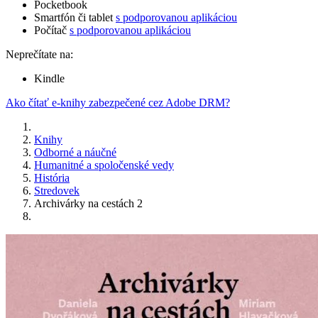
Pocketbook
Smartfón či tablet
s podporovanou aplikáciou
Počítač
s podporovanou aplikáciou
Neprečítate na:
Kindle
Ako čítať e-knihy zabezpečené cez Adobe DRM?
Knihy
Odborné a náučné
Humanitné a spoločenské vedy
História
Stredovek
Archivárky na cestách 2