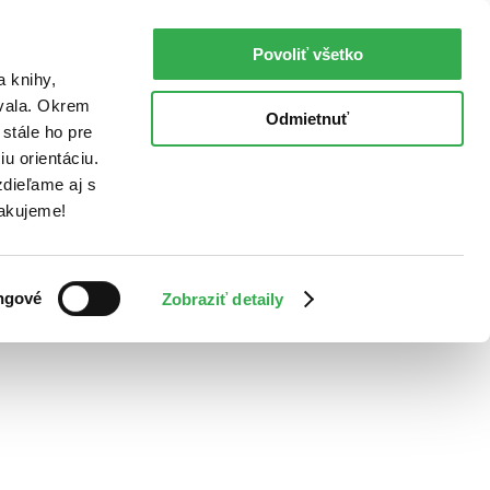
Povoliť všetko
a knihy,
ovala. Okrem
Odmietnuť
stále ho pre
u orientáciu.
dieľame aj s
Ďakujeme!
ngové
Zobraziť detaily