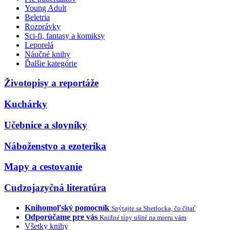
Young Adult
Beletria
Rozprávky
Sci-fi, fantasy a komiksy
Leporelá
Náučné knihy
Ďalšie kategórie
Životopisy a reportáže
Kuchárky
Učebnice a slovníky
Náboženstvo a ezoterika
Mapy a cestovanie
Cudzojazyčná literatúra
Knihomoľský pomocník
Spýtajte sa Sherlocka, čo čítať
Odporúčame pre vás
Knižné tipy ušité na mieru vám
Všetky knihy