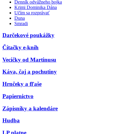
Denník odvážneho bojka
Krimi Dominika Dána
Učím sa rozprávať
Duna
Smradi
Darčekové poukážky
Čítačky e-kníh
Vecičky od Martinusu
Káva, čaj a pochutiny
Hrnčeky a fľaše
Papiernictvo
Zápisníky a kalendáre
Hudba
LP platne