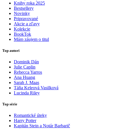
Knihy roka 2025
Bestsellery
Novinky
Pripravované
Akcie a zľavy
Kolekcie
BookTok
Mám záujem o titul
Top autori
Dominik Dán
Julie Caplin
Rebecca Yarros
Ana Huang
Sarah J. Maas
Táňa Keleová Vasilková
Lucinda Riley
Top série
Romantické úteky
Harry Potter
Kapitán Stein a Notár Barbarič