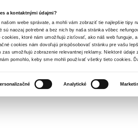
es a kontaktnými údajmi?
našom webe správate, a mohli vám zobraziť tie najlepšie tipy n
é sú naozaj potrebné a bez nich by naša stránka vôbec nefung
 cookies, ktoré nám umožňujú zisťovať, ako náš web funguje, a 
ačné cookies nám dovoľujú prispôsobovať stránku pre vašu lepši
zas umožňujú zobrazenie relevantnej reklamy. Niektoré údaje z
y nám pomohlo, keby sme mohli používať všetky tieto cookies. 
ersonalizačné
Analytické
Marketi