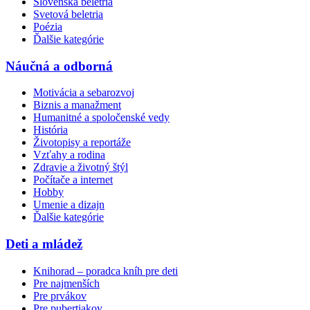
Slovenská beletria
Svetová beletria
Poézia
Ďalšie kategórie
Náučná a odborná
Motivácia a sebarozvoj
Biznis a manažment
Humanitné a spoločenské vedy
História
Životopisy a reportáže
Vzťahy a rodina
Zdravie a životný štýl
Počítače a internet
Hobby
Umenie a dizajn
Ďalšie kategórie
Deti a mládež
Knihorad – poradca kníh pre deti
Pre najmenších
Pre prvákov
Pre pubertiakov