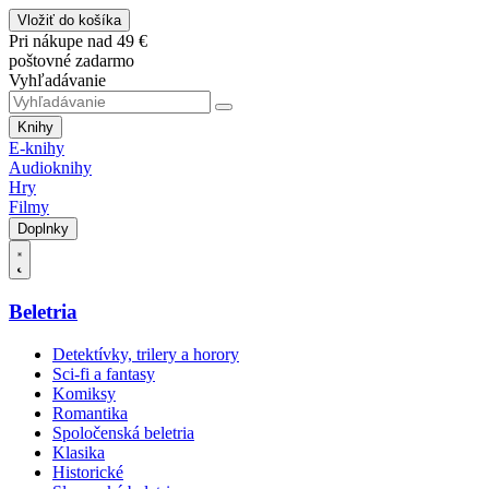
Vložiť do košíka
Pri nákupe nad 49 €
poštovné zadarmo
Vyhľadávanie
Knihy
E-knihy
Audioknihy
Hry
Filmy
Doplnky
Beletria
Detektívky, trilery a horory
Sci-fi a fantasy
Komiksy
Romantika
Spoločenská beletria
Klasika
Historické