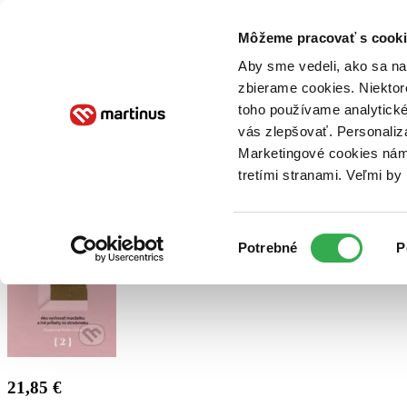
Doručenie
Kníhkupectvá
Knihovrátok
Poukážky
Knižný blog
Kontakt
Môžeme pracovať s cooki
Aby sme vedeli, ako sa na 
zbierame cookies. Niektor
E-knihy
Audioknihy
Hry
Filmy
Knihy
Doplnky
toho používame analytické
vás zlepšovať. Personaliz
Vyhľadávanie
Marketingové cookies nám 
tretími stranami. Veľmi b
Prihlásiť
Výber
Potrebné
P
súhlasu
21,85 €