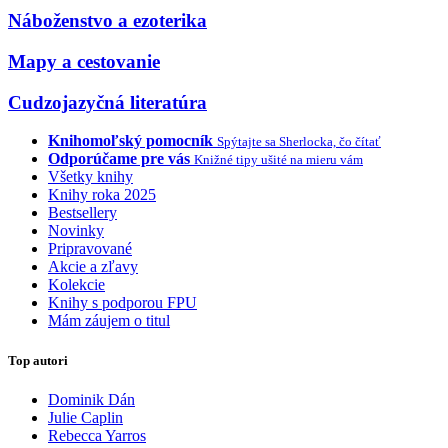
Náboženstvo a ezoterika
Mapy a cestovanie
Cudzojazyčná literatúra
Knihomoľský pomocník
Spýtajte sa Sherlocka, čo čítať
Odporúčame pre vás
Knižné tipy ušité na mieru vám
Všetky knihy
Knihy roka 2025
Bestsellery
Novinky
Pripravované
Akcie a zľavy
Kolekcie
Knihy s podporou FPU
Mám záujem o titul
Top autori
Dominik Dán
Julie Caplin
Rebecca Yarros