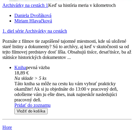
Archivárky na cestách 1
Keď sa história meria v kilometroch
Daniela Dvořáková
Miriam Hlavačková
1. diel série
Archivárky na cestách
Poznáte z filmov tie zaprášené tajomné miestnosti, kde sú uložené
staré listiny a dokumenty? Sú to archívy, aj keď v skutočnosti sa od
tejto filmovej predstavy dosť líšia. Obsahujú tisíce, desaťtisíce, ba až
státisíce historických dokumentov ...
Kniha
pevná väzba
18,89 €
Na sklade > 5 ks
Táto kniha sa môže na cestu ku vám vybrať prakticky
okamžite! Ak si ju objednáte do 13:00 v pracovný deň,
odošleme vám ju ešte dnes, inak najneskôr nasledujúci
pracovný deň.
Pridať do zoznamu
Vložiť do košíka
Hore