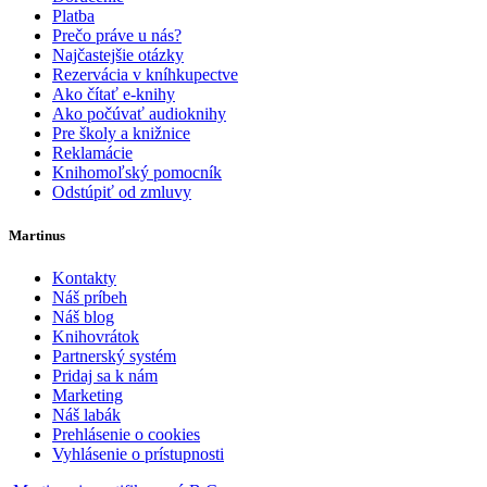
Platba
Prečo práve u nás?
Najčastejšie otázky
Rezervácia v kníhkupectve
Ako čítať e-knihy
Ako počúvať audioknihy
Pre školy a knižnice
Reklamácie
Knihomoľský pomocník
Odstúpiť od zmluvy
Martinus
Kontakty
Náš príbeh
Náš blog
Knihovrátok
Partnerský systém
Pridaj sa k nám
Marketing
Náš labák
Prehlásenie o cookies
Vyhlásenie o prístupnosti