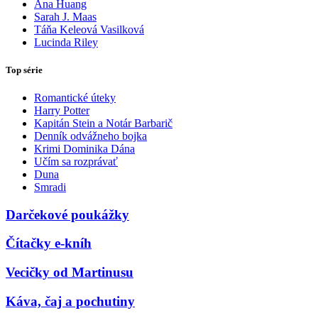
Ana Huang
Sarah J. Maas
Táňa Keleová Vasilková
Lucinda Riley
Top série
Romantické úteky
Harry Potter
Kapitán Stein a Notár Barbarič
Denník odvážneho bojka
Krimi Dominika Dána
Učím sa rozprávať
Duna
Smradi
Darčekové poukážky
Čítačky e-kníh
Vecičky od Martinusu
Káva, čaj a pochutiny