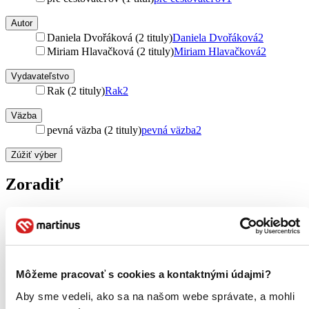
Autor
Daniela Dvořáková (2 tituly)
Daniela Dvořáková
2
Miriam Hlavačková (2 tituly)
Miriam Hlavačková
2
Vydavateľstvo
Rak (2 tituly)
Rak
2
Väzba
pevná väzba (2 tituly)
pevná väzba
2
Zúžiť výber
Zoradiť
Od poslednej časti
Od prvej časti
Bestsellery
Môžeme pracovať s cookies a kontaktnými údajmi?
Top hodnotené
Novinky
Aby sme vedeli, ako sa na našom webe správate, a mohli
Najdrahšie