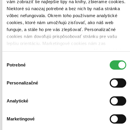
Najlacnejšie
vám zobraziť tie najlepšie tipy na knihy, zbierame cookies.
Niektoré sú naozaj potrebné a bez nich by naša stránka
vôbec nefungovala. Okrem toho používame analytické
cookies, ktoré nám umožňujú zisťovať, ako náš web
funguje, a stále ho pre vás zlepšovať. Personalizačné
cookies nám dovoľujú prispôsobovať stránku pre vašu
lepšiu orientáciu. Marketingové cookies nám zas
umožňujú zobrazenie relevantnej reklamy. Niektoré údaje
zdieľame aj s tretími stranami. Veľmi by nám pomohlo,
Výber
keby sme mohli používať všetky tieto cookies. Ďakujeme!
Potrebné
súhlasu
Personalizačné
Analytické
Marketingové