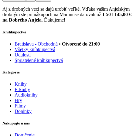
Aj z drobných vecí sa dajú urobiť veľké. Vďaka vašim Anjelským
drobným ste pri nákupoch na Martinuse darovali už
1 501 145,00 €
na Dobrého Anjela
. Ďakujeme!
Kníhkupectvá
Bratislava - Obchodná
• Otvorené do 21:00
Všetky kníhkupectvá
Udalosti
Spriatelené kníhkupectvá
Kategórie
Knihy
E-knihy
Audioknihy
Hry
Filmy
Doplnky
Nakupujte u nás
Doručenie