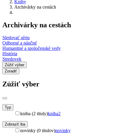
Knihy
Archivárky na cestách
Archivárky na cestách
Sledovať sériu
Odborné a náučné
Humanitné a spoločenské vedy
História
Stredovek
Zúžiť výber
Zoradiť
Zúžiť výber
Typ
kniha (2 tituly)
kniha
2
Zobraziť iba
novinky (0 titulov)
novinky