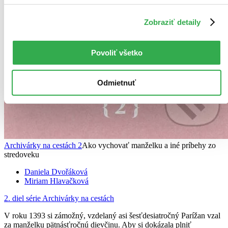
Zobraziť detaily
Povoliť všetko
Odmietnuť
Archivárky na cestách 2
Ako vychovať manželku a iné príbehy zo
stredoveku
Daniela Dvořáková
Miriam Hlavačková
2. diel série
Archivárky na cestách
V roku 1393 si zámožný, vzdelaný asi šesťdesiatročný Parížan vzal
za manželku pätnásťročnú dievčinu. Aby si dokázala plniť