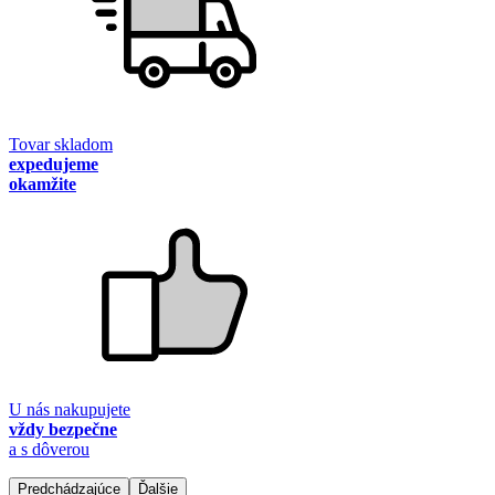
Tovar skladom
expedujeme
okamžite
U nás nakupujete
vždy bezpečne
a s dôverou
Predchádzajúce
Ďalšie