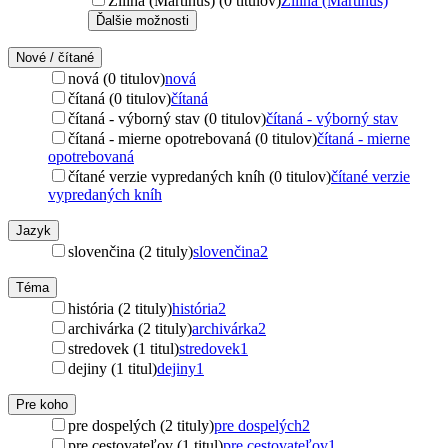
Žilina (Martinus) (0 titulov)
Žilina (Martinus)
Ďalšie možnosti
Nové / čítané
nová (0 titulov)
nová
čítaná (0 titulov)
čítaná
čítaná - výborný stav (0 titulov)
čítaná - výborný stav
čítaná - mierne opotrebovaná (0 titulov)
čítaná - mierne
opotrebovaná
čítané verzie vypredaných kníh (0 titulov)
čítané verzie
vypredaných kníh
Jazyk
slovenčina (2 tituly)
slovenčina
2
Téma
história (2 tituly)
história
2
archivárka (2 tituly)
archivárka
2
stredovek (1 titul)
stredovek
1
dejiny (1 titul)
dejiny
1
Pre koho
pre dospelých (2 tituly)
pre dospelých
2
pre cestovateľov (1 titul)
pre cestovateľov
1