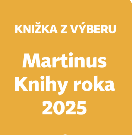
Doručenie
Kníhkupectvá
Knihovrátok
Poukážky
Knižný blog
Kontakt
E-knihy
Audioknihy
Hry
Filmy
Knihy
Doplnky
Vyhľadávanie
Prihlásiť
Vyhľadávanie
Knihy
E-knihy
Audioknihy
Hry
Filmy
Doplnky