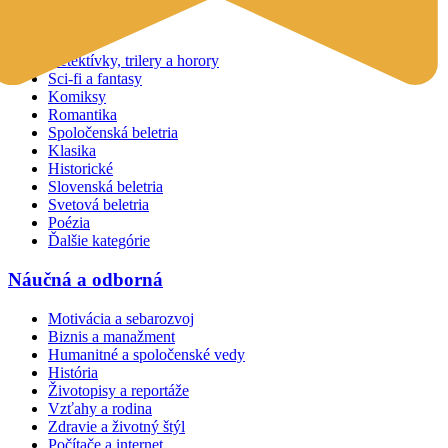
Beletria
Detektívky, trilery a horory
Sci-fi a fantasy
Komiksy
Romantika
Spoločenská beletria
Klasika
Historické
Slovenská beletria
Svetová beletria
Poézia
Ďalšie kategórie
Náučná a odborná
Motivácia a sebarozvoj
Biznis a manažment
Humanitné a spoločenské vedy
História
Životopisy a reportáže
Vzťahy a rodina
Zdravie a životný štýl
Počítače a internet