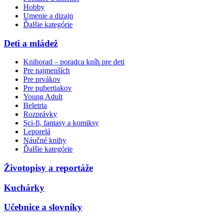
Hobby
Umenie a dizajn
Ďalšie kategórie
Deti a mládež
Knihorad – poradca kníh pre deti
Pre najmenších
Pre prvákov
Pre pubertiakov
Young Adult
Beletria
Rozprávky
Sci-fi, fantasy a komiksy
Leporelá
Náučné knihy
Ďalšie kategórie
Životopisy a reportáže
Kuchárky
Učebnice a slovníky