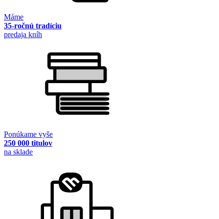
Máme
35-ročnú tradíciu
predaja kníh
Ponúkame vyše
250 000 titulov
na sklade