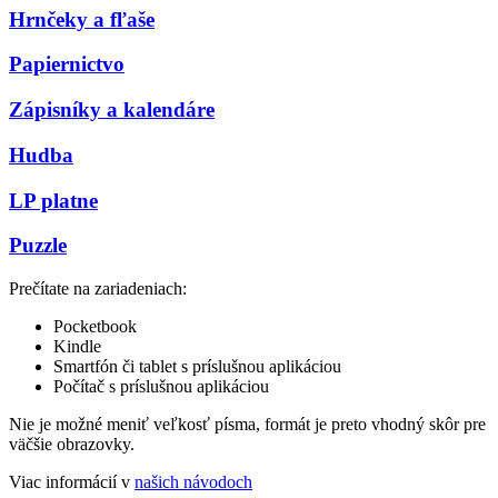
Hrnčeky a fľaše
Papiernictvo
Zápisníky a kalendáre
Hudba
LP platne
Puzzle
Prečítate na zariadeniach:
Pocketbook
Kindle
Smartfón či tablet s príslušnou aplikáciou
Počítač s príslušnou aplikáciou
Nie je možné meniť veľkosť písma, formát je preto vhodný skôr pre
väčšie obrazovky.
Viac informácií v
našich návodoch