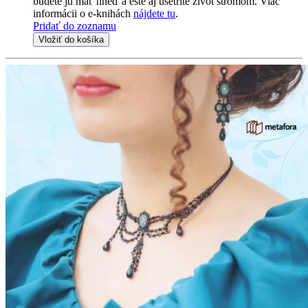
budete ju mať hneď a ešte aj ušetríte život stromom. Viac
informácii o e-knihách
nájdete tu
.
Pridať do zoznamu
Vložiť do košíka