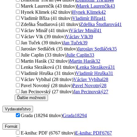
Marek Laurenčík (43 titulov)
Marek Laurenčík
43
Hynek Klimek (42 titulov)
Hynek Klimek
42
Vladimír Bříza (41 titulov)
Vladimír Bříza
41
Zdeňka Študlarová (41 titulov)
Zdeňka Študlarová
41
Václav Minář (41 titulov)
Václav Minář
41
Václav Vlk (39 titulov)
Václav Vlk
39
Jan Tuček (39 titulov)
Jan Tuček
39
Jaroslav Sedláček (35 titulov)
Jaroslav Sedláček
35
Julie Caplin (33 titulov)
Julie Caplin
33
Martin Harák (32 titulov)
Martin Harák
32
Lenka Slezáková (31 titulov)
Lenka Slezáková
31
Vladimír Hruška (31 titulov)
Vladimír Hruška
31
Václav Vybíhal (28 titulov)
Václav Vybíhal
28
Pavel Novotný (28 titulov)
Pavel Novotný
28
Jan Pecinovský (27 titulov)
Jan Pecinovský
27
Ďalšie možnosti
Vydavateľstvo
Grada (18294 titulov)
Grada
18294
Formát
E-kniha: PDF (6767 titulov)
E-kniha: PDF
6767