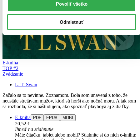
Povoliť všetko
Odmietnuť
E-kniha
TOP #2
Zvádzanie
L. T. Swan
Začalo sa to nevinne. Zoznamom. Bola som unavená z toho, že
neustále stretávam mužov, ktorí sú horší ako nočná mora. A tak som
sa rozhodla, že si naštudujem, ako spoznať playboya aj z diaľky.
E-kniha
PDF
EPUB
MOBI
20,52 €
Ihneď na stiahnutie
Máte čítačku, tablet alebo mobil? Stiahnite si do nich e-knihu: