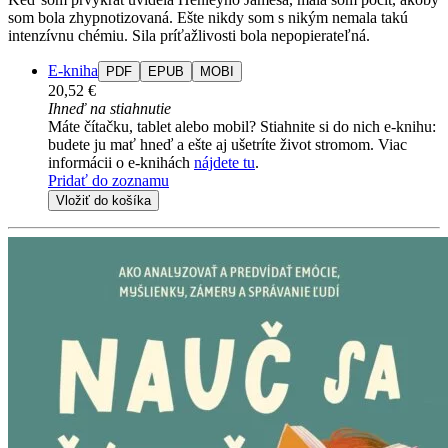
som bola zhypnotizovaná. Ešte nikdy som s nikým nemala takú
intenzívnu chémiu. Sila príťažlivosti bola nepopierateľná.
E-kniha
PDF
EPUB
MOBI
20,52 €
Ihneď na stiahnutie
Máte čítačku, tablet alebo mobil? Stiahnite si do nich e-knihu:
budete ju mať hneď a ešte aj ušetríte život stromom. Viac
informácii o e-knihách
nájdete tu
.
Pridať do zoznamu
Vložiť do košíka