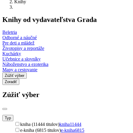
Knihy
Knihy od vydavateľstva Grada
Beletria
Odborné a náučné
Pre deti a mládež
Životopisy a reportáže
Kuchárky
Učebnice a slovníky
Náboženstvo a ezoterika
Mapy a cestovanie
Zúžiť výber
Zoradiť
Zúžiť výber
Typ
kniha (11444 titulov)
kniha
11444
e-kniha (6815 titulov)
e-kniha
6815