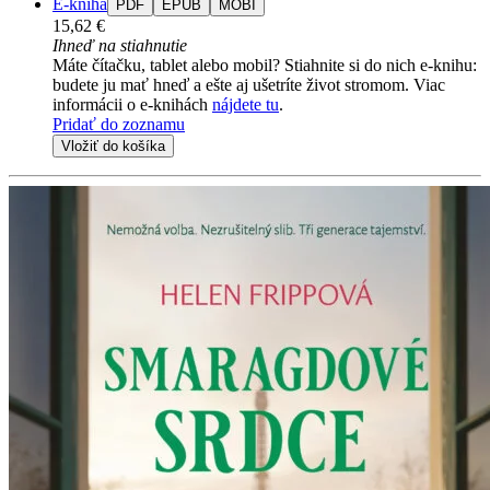
E-kniha
PDF
EPUB
MOBI
15,62 €
Ihneď na stiahnutie
Máte čítačku, tablet alebo mobil? Stiahnite si do nich e-knihu:
budete ju mať hneď a ešte aj ušetríte život stromom. Viac
informácii o e-knihách
nájdete tu
.
Pridať do zoznamu
Vložiť do košíka