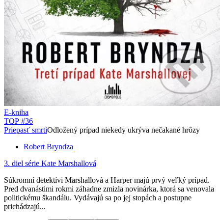
E-kniha
TOP #36
Priepasť smrti
Odložený prípad niekedy ukrýva nečakané hrôzy
Robert Bryndza
3. diel série
Kate Marshallová
Súkromní detektívi Marshallová a Harper majú prvý veľký prípad.
Pred dvanástimi rokmi záhadne zmizla novinárka, ktorá sa venovala
politickému škandálu. Vydávajú sa po jej stopách a postupne
prichádzajú...