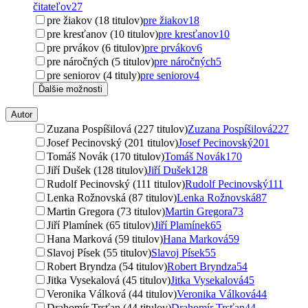
čitateľov
27
pre žiakov (18 titulov)
pre žiakov
18
pre kresťanov (10 titulov)
pre kresťanov
10
pre prvákov (6 titulov)
pre prvákov
6
pre náročných (5 titulov)
pre náročných
5
pre seniorov (4 tituly)
pre seniorov
4
Ďalšie možnosti
Autor
Zuzana Pospíšilová (227 titulov)
Zuzana Pospíšilová
227
Josef Pecinovský (201 titulov)
Josef Pecinovský
201
Tomáš Novák (170 titulov)
Tomáš Novák
170
Jiří Dušek (128 titulov)
Jiří Dušek
128
Rudolf Pecinovský (111 titulov)
Rudolf Pecinovský
111
Lenka Rožnovská (87 titulov)
Lenka Rožnovská
87
Martin Gregora (73 titulov)
Martin Gregora
73
Jiří Plamínek (65 titulov)
Jiří Plamínek
65
Hana Marková (59 titulov)
Hana Marková
59
Slavoj Písek (55 titulov)
Slavoj Písek
55
Robert Bryndza (54 titulov)
Robert Bryndza
54
Jitka Vysekalová (45 titulov)
Jitka Vysekalová
45
Veronika Válková (44 titulov)
Veronika Válková
44
Drahomír Trsťan (44 titulov)
Drahomír Trsťan
44