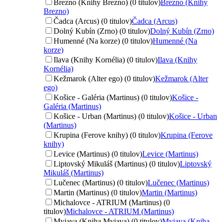
Brezno (Knihy Brezno) (0 titulov)
Brezno (Knihy
Brezno)
Čadca (Arcus) (0 titulov)
Čadca (Arcus)
Dolný Kubín (Zrno) (0 titulov)
Dolný Kubín (Zrno)
Humenné (Na korze) (0 titulov)
Humenné (Na
korze)
Ilava (Knihy Kornélia) (0 titulov)
Ilava (Knihy
Kornélia)
Kežmarok (Alter ego) (0 titulov)
Kežmarok (Alter
ego)
Košice - Galéria (Martinus) (0 titulov)
Košice -
Galéria (Martinus)
Košice - Urban (Martinus) (0 titulov)
Košice - Urban
(Martinus)
Krupina (Ferove knihy) (0 titulov)
Krupina (Ferove
knihy)
Levice (Martinus) (0 titulov)
Levice (Martinus)
Liptovský Mikuláš (Martinus) (0 titulov)
Liptovský
Mikuláš (Martinus)
Lučenec (Martinus) (0 titulov)
Lučenec (Martinus)
Martin (Martinus) (0 titulov)
Martin (Martinus)
Michalovce - ATRIUM (Martinus) (0
titulov)
Michalovce - ATRIUM (Martinus)
Myjava (Kniha Myjava) (0 titulov)
Myjava (Kniha