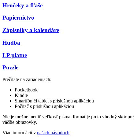
Hrnčeky a fľaše
Papiernictvo
Zápisníky a kalendáre
Hudba
LP platne
Puzzle
Prečítate na zariadeniach:
Pocketbook
Kindle
Smartfón či tablet s príslušnou aplikáciou
Počítač s príslušnou aplikáciou
Nie je možné meniť veľkosť písma, formát je preto vhodný skôr pre
väčšie obrazovky.
Viac informácií v
našich návodoch