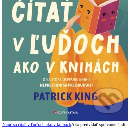
Nauč sa čítať v ľuďoch ako v knihách
Ako predvídať správanie ľudí