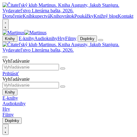
Doručenie
Kníhkupectvá
Knihovrátok
Poukážky
Knižný blog
Kontakt
E-knihy
Audioknihy
Hry
Filmy
Knihy
Doplnky
Vyhľadávanie
Prihlásiť
Vyhľadávanie
Knihy
E-knihy
Audioknihy
Hry
Filmy
Doplnky