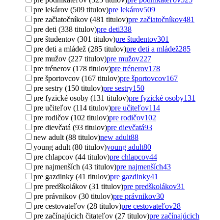
pre lekárov (509 titulov)
pre lekárov
509
pre začiatočníkov (481 titulov)
pre začiatočníkov
481
pre deti (338 titulov)
pre deti
338
pre študentov (301 titulov)
pre študentov
301
pre deti a mládež (285 titulov)
pre deti a mládež
285
pre mužov (227 titulov)
pre mužov
227
pre trénerov (178 titulov)
pre trénerov
178
pre športovcov (167 titulov)
pre športovcov
167
pre sestry (150 titulov)
pre sestry
150
pre fyzické osoby (131 titulov)
pre fyzické osoby
131
pre učiteľov (114 titulov)
pre učiteľov
114
pre rodičov (102 titulov)
pre rodičov
102
pre dievčatá (93 titulov)
pre dievčatá
93
new adult (88 titulov)
new adult
88
young adult (80 titulov)
young adult
80
pre chlapcov (44 titulov)
pre chlapcov
44
pre najmenších (43 titulov)
pre najmenších
43
pre gazdinky (41 titulov)
pre gazdinky
41
pre predškolákov (31 titulov)
pre predškolákov
31
pre právnikov (30 titulov)
pre právnikov
30
pre cestovateľov (28 titulov)
pre cestovateľov
28
pre začínajúcich čitateľov (27 titulov)
pre začínajúcich