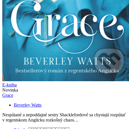
E-kniha
Novinka
Grace
Beverley Watts
Nespútané a nepoddajné sestry Shacklefordové sa chystajú rozpútať
v regentskom Anglicku rozkošný chaos…