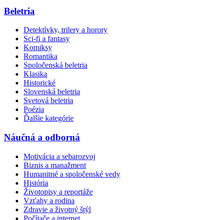
Beletria
Detektívky, trilery a horory
Sci-fi a fantasy
Komiksy
Romantika
Spoločenská beletria
Klasika
Historické
Slovenská beletria
Svetová beletria
Poézia
Ďalšie kategórie
Náučná a odborná
Motivácia a sebarozvoj
Biznis a manažment
Humanitné a spoločenské vedy
História
Životopisy a reportáže
Vzťahy a rodina
Zdravie a životný štýl
Počítače a internet