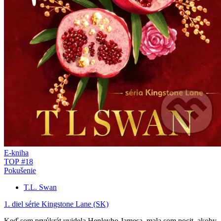
E-kniha
TOP #18
Pokušenie
T.L. Swan
1. diel série
Kingstone Lane (SK)
Keď som prvýkrát uvidela Henleyho Jamesa, mala som pocit, akoby