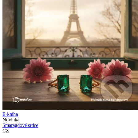
E-kniha
Novinka
Smaragdové srdce
CZ