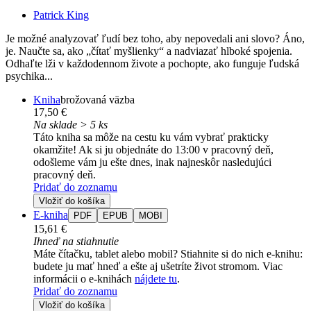
Patrick King
Je možné analyzovať ľudí bez toho, aby nepovedali ani slovo? Áno,
je. Naučte sa, ako „čítať myšlienky“ a nadviazať hlboké spojenia.
Odhaľte lži v každodennom živote a pochopte, ako funguje ľudská
psychika...
Kniha
brožovaná väzba
17,50 €
Na sklade > 5 ks
Táto kniha sa môže na cestu ku vám vybrať prakticky
okamžite! Ak si ju objednáte do 13:00 v pracovný deň,
odošleme vám ju ešte dnes, inak najneskôr nasledujúci
pracovný deň.
Pridať do zoznamu
Vložiť do košíka
E-kniha
PDF
EPUB
MOBI
15,61 €
Ihneď na stiahnutie
Máte čítačku, tablet alebo mobil? Stiahnite si do nich e-knihu:
budete ju mať hneď a ešte aj ušetríte život stromom. Viac
informácii o e-knihách
nájdete tu
.
Pridať do zoznamu
Vložiť do košíka