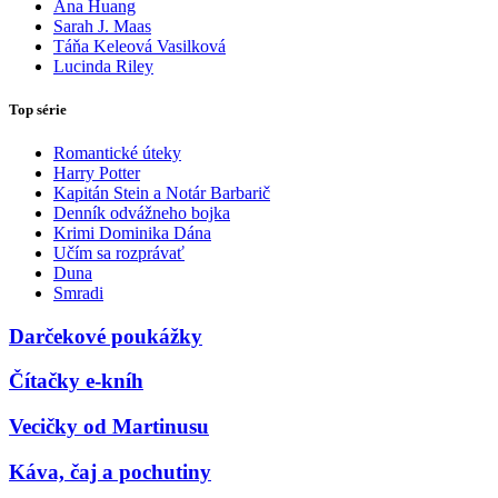
Ana Huang
Sarah J. Maas
Táňa Keleová Vasilková
Lucinda Riley
Top série
Romantické úteky
Harry Potter
Kapitán Stein a Notár Barbarič
Denník odvážneho bojka
Krimi Dominika Dána
Učím sa rozprávať
Duna
Smradi
Darčekové poukážky
Čítačky e-kníh
Vecičky od Martinusu
Káva, čaj a pochutiny