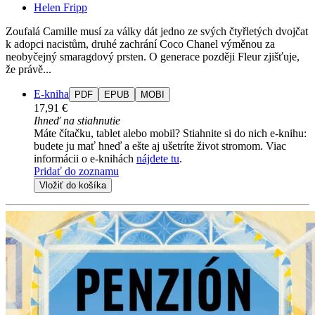
Helen Fripp
Zoufalá Camille musí za války dát jedno ze svých čtyřletých dvojčat
k adopci nacistům, druhé zachrání Coco Chanel výměnou za
neobyčejný smaragdový prsten. O generace později Fleur zjišťuje,
že právě...
E-kniha
PDF
EPUB
MOBI
17,91 €
Ihneď na stiahnutie
Máte čítačku, tablet alebo mobil? Stiahnite si do nich e-knihu:
budete ju mať hneď a ešte aj ušetríte život stromom. Viac
informácii o e-knihách
nájdete tu
.
Pridať do zoznamu
Vložiť do košíka