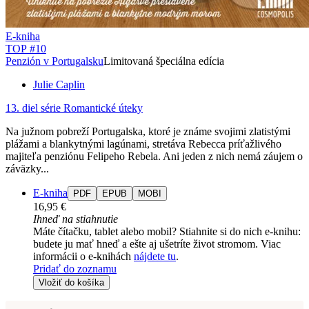
E-kniha
TOP #10
Penzión v Portugalsku
Limitovaná špeciálna edícia
Julie Caplin
13. diel série
Romantické úteky
Na južnom pobreží Portugalska, ktoré je známe svojimi zlatistými
plážami a blankytnými lagúnami, stretáva Rebecca príťažlivého
majiteľa penziónu Felipeho Rebela. Ani jeden z nich nemá záujem o
záväzky...
E-kniha
PDF
EPUB
MOBI
16,95 €
Ihneď na stiahnutie
Máte čítačku, tablet alebo mobil? Stiahnite si do nich e-knihu:
budete ju mať hneď a ešte aj ušetríte život stromom. Viac
informácii o e-knihách
nájdete tu
.
Pridať do zoznamu
Vložiť do košíka