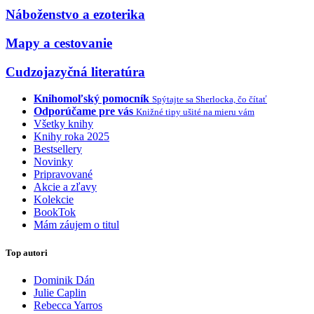
Náboženstvo a ezoterika
Mapy a cestovanie
Cudzojazyčná literatúra
Knihomoľský pomocník
Spýtajte sa Sherlocka, čo čítať
Odporúčame pre vás
Knižné tipy ušité na mieru vám
Všetky knihy
Knihy roka 2025
Bestsellery
Novinky
Pripravované
Akcie a zľavy
Kolekcie
BookTok
Mám záujem o titul
Top autori
Dominik Dán
Julie Caplin
Rebecca Yarros