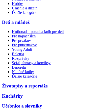
Hobby
Umenie a dizajn
Ďalšie kategórie
Deti a mládež
Knihorad – poradca kníh pre deti
Pre najmenších
Pre prvákov
Pre pubertiakov
Young Adult
Beletria
Rozprávky
Sci-fi, fantasy a komiksy
Leporelá
Náučné knihy
Ďalšie kategórie
Životopisy a reportáže
Kuchárky
Učebnice a slovníky