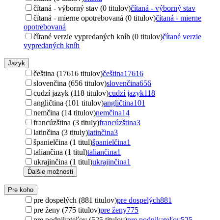
čítaná - výborný stav (0 titulov)
čítaná - výborný stav
čítaná - mierne opotrebovaná (0 titulov)
čítaná - mierne
opotrebovaná
čítané verzie vypredaných kníh (0 titulov)
čítané verzie
vypredaných kníh
Jazyk
čeština (17616 titulov)
čeština
17616
slovenčina (656 titulov)
slovenčina
656
cudzí jazyk (118 titulov)
cudzí jazyk
118
angličtina (101 titulov)
angličtina
101
nemčina (14 titulov)
nemčina
14
francúzština (3 tituly)
francúzština
3
latinčina (3 tituly)
latinčina
3
španielčina (1 titul)
španielčina
1
taliančina (1 titul)
taliančina
1
ukrajinčina (1 titul)
ukrajinčina
1
Ďalšie možnosti
Pre koho
pre dospelých (881 titulov)
pre dospelých
881
pre ženy (775 titulov)
pre ženy
775
pre podnikateľov (525 titulov)
pre podnikateľov
525