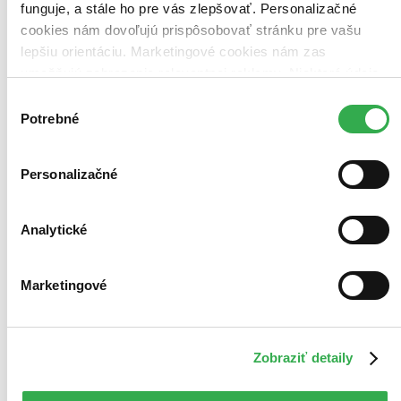
funguje, a stále ho pre vás zlepšovať. Personalizačné
cookies nám dovoľujú prispôsobovať stránku pre vašu
lepšiu orientáciu. Marketingové cookies nám zas
umožňujú zobrazenie relevantnej reklamy. Niektoré údaje
zdieľame aj s tretími stranami. Veľmi by nám pomohlo,
Výber
keby sme mohli používať všetky tieto cookies. Ďakujeme!
Potrebné
súhlasu
Personalizačné
Analytické
Marketingové
Zobraziť detaily