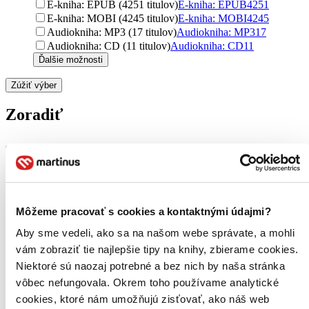
E-kniha: EPUB (4251 titulov)
E-kniha: EPUB
4251
E-kniha: MOBI (4245 titulov)
E-kniha: MOBI
4245
Audiokniha: MP3 (17 titulov)
Audiokniha: MP3
17
Audiokniha: CD (11 titulov)
Audiokniha: CD
11
Ďalšie možnosti
Zúžiť výber
Zoradiť
Bestsellery
Top hodnotené
Novinky
Môžeme pracovať s cookies a kontaktnými údajmi?
Najdrahšie
Najlacnejšie
Aby sme vedeli, ako sa na našom webe správate, a mohli
Najvyššia zľava
vám zobraziť tie najlepšie tipy na knihy, zbierame cookies.
Niektoré sú naozaj potrebné a bez nich by naša stránka
Použité filtre
vôbec nefungovala. Okrem toho používame analytické
Zrušiť filtre
cookies, ktoré nám umožňujú zisťovať, ako náš web
Vydavateľstvo Grada