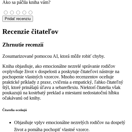
Ako sa páčila kniha vám?
Pridať recenziu
Recenzie čitateľov
Zhrnutie recenzií
Zosumarizované pomocou AI, ktorá môže robiť chyby.
Kniha objasňuje, ako emocionálne nezrelé správanie rodičov
ovplyvňuje život v dospelosti a poskytuje čitateľovi nástroje na
pochopenie vlastných vzorcov. Mnoho recenzentov oceňuje
praktické príklady z praxe, cvičenia a empatický, ľahko čitateľný
štýl, ktoré prinášajú úľavu a sebareflexiu. Niektorí čitatelia však
poukazujú na kostrbatý preklad a miestami nedostatočnú hĺbku
očakávanú od knihy.
Čitatelia oceňujú
Objasňuje vplyv emocionálne nezrelých rodičov na dospelý
život a pomáha pochopiť vlastné vzorce.