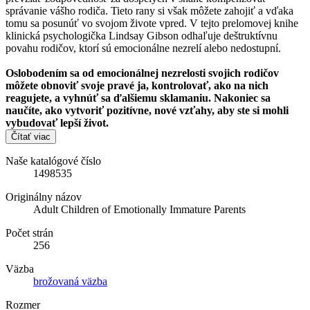
správanie vášho rodiča. Tieto rany si však môžete zahojiť a vďaka
tomu sa posunúť vo svojom živote vpred. V tejto prelomovej knihe
klinická psychologička Lindsay Gibson odhaľuje deštruktívnu
povahu rodičov, ktorí sú emocionálne nezrelí alebo nedostupní.
Oslobodením sa od emocionálnej nezrelosti svojich rodičov
môžete obnoviť svoje pravé ja, kontrolovať, ako na nich
reagujete, a vyhnúť sa ďalšiemu sklamaniu. Nakoniec sa
naučíte, ako vytvoriť pozitívne, nové vzťahy, aby ste si mohli
vybudovať lepší život.
Čítať viac
Naše katalógové číslo
1498535
Originálny názov
Adult Children of Emotionally Immature Parents
Počet strán
256
Väzba
brožovaná väzba
Rozmer