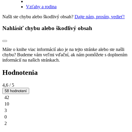
Vzťahy a rodina
Našli ste chybu alebo škodlivý obsah?
Dajte nám, prosím, vedieť!
Nahlásiť chybu alebo škodlivý obsah
Máte o knihe viac informácií ako je na tejto stránke alebo ste našli
chybu? Budeme vám veľmi vďační, ak nám pomôžete s doplnením
informácií na našich stránkach.
Hodnotenia
4,6
/ 5
58 hodnotení
42
10
3
0
2