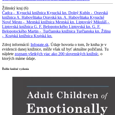
Žilinský kraj (6)
Čadca -
Kysucká knižnica
Kysucká kn.
Dolný Kubín -
Oravská
knižnica A. Habovštiaka
Oravská kn. A. Habovštiaka
Kysucké
Nové Mesto -
Mestská knižnica
Mestská kn.
Liptovský Mikuláš -
Liptovská knižnica G. F. Belopotockého
Liptovská kn. G. F.
Belopotockého
Martin -
Turčianska knižnica
Turčianska kn.
Žilina
-
Krajská knižnica
Krajská kn.
Zdroj informácií:
Infogate.sk
. Údaje hovoria o tom, že kniha je v
evidencii danej knižnice, môže však už byť aktuálne požičaná. Tu
nájdete
zoznam všetkých viac ako 200 slovenských knižníc
, o
ktorých máme údaje.
Ďalšie knižné vydania