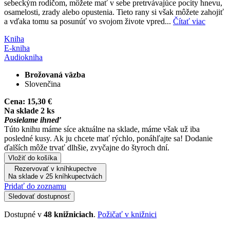
sebeckým rodičom, môžete mať v sebe pretrvávajúce pocity hnevu,
osamelosti, zrady alebo opustenia. Tieto rany si však môžete zahojiť
a vďaka tomu sa posunúť vo svojom živote vpred...
Čítať viac
Kniha
E-kniha
Audiokniha
Brožovaná väzba
Slovenčina
Cena:
15,30 €
Na sklade 2 ks
Posielame ihneď
Túto knihu máme síce aktuálne na sklade, máme však už iba
posledné kusy. Ak ju chcete mať rýchlo, ponáhľajte sa! Dodanie
ďalších môže trvať dlhšie, zvyčajne do štyroch dní.
Vložiť do košíka
Rezervovať v kníhkupectve
Na sklade v 25 kníhkupectvách
Pridať do zoznamu
Sledovať dostupnosť
Dostupné v
48 knižniciach
.
Požičať v knižnici