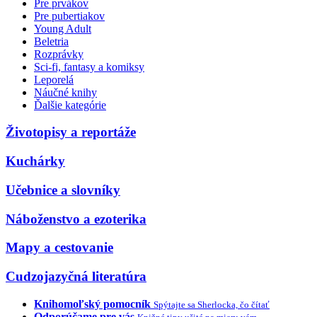
Pre prvákov
Pre pubertiakov
Young Adult
Beletria
Rozprávky
Sci-fi, fantasy a komiksy
Leporelá
Náučné knihy
Ďalšie kategórie
Životopisy a reportáže
Kuchárky
Učebnice a slovníky
Náboženstvo a ezoterika
Mapy a cestovanie
Cudzojazyčná literatúra
Knihomoľský pomocník
Spýtajte sa Sherlocka, čo čítať
Odporúčame pre vás