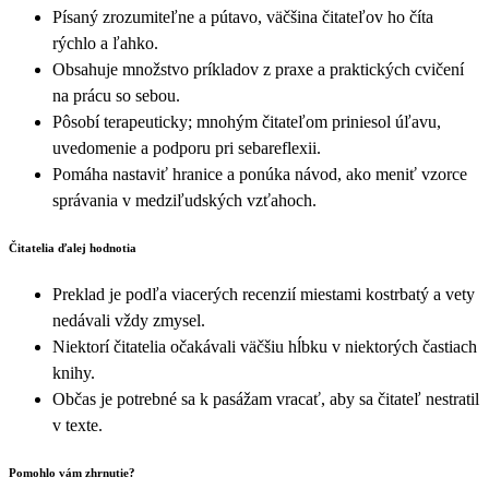
Písaný zrozumiteľne a pútavo, väčšina čitateľov ho číta
rýchlo a ľahko.
Obsahuje množstvo príkladov z praxe a praktických cvičení
na prácu so sebou.
Pôsobí terapeuticky; mnohým čitateľom priniesol úľavu,
uvedomenie a podporu pri sebareflexii.
Pomáha nastaviť hranice a ponúka návod, ako meniť vzorce
správania v medziľudských vzťahoch.
Čitatelia ďalej hodnotia
Preklad je podľa viacerých recenzií miestami kostrbatý a vety
nedávali vždy zmysel.
Niektorí čitatelia očakávali väčšiu hĺbku v niektorých častiach
knihy.
Občas je potrebné sa k pasážam vracať, aby sa čitateľ nestratil
v texte.
Pomohlo vám zhrnutie?