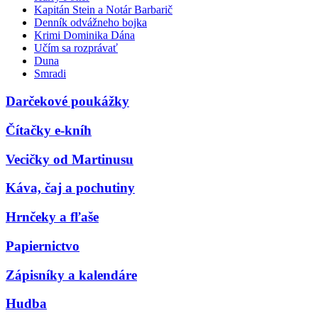
Kapitán Stein a Notár Barbarič
Denník odvážneho bojka
Krimi Dominika Dána
Učím sa rozprávať
Duna
Smradi
Darčekové poukážky
Čítačky e-kníh
Vecičky od Martinusu
Káva, čaj a pochutiny
Hrnčeky a fľaše
Papiernictvo
Zápisníky a kalendáre
Hudba