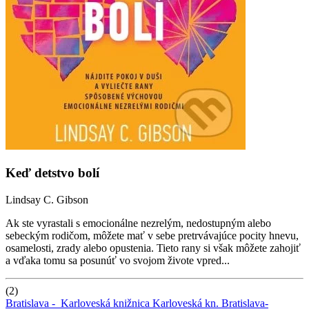
Keď detstvo bolí
Lindsay C. Gibson
Ak ste vyrastali s emocionálne nezrelým, nedostupným alebo
sebeckým rodičom, môžete mať v sebe pretrvávajúce pocity hnevu,
osamelosti, zrady alebo opustenia. Tieto rany si však môžete zahojiť
a vďaka tomu sa posunúť vo svojom živote vpred...
(2)
Bratislava -
Karloveská knižnica
Karloveská kn.
Bratislava-