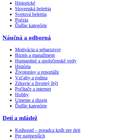
Historické
Slovenská beletria
Svetová beletria
Poézia
Ďalšie kategórie
Náučná a odborná
Motivácia a sebarozvoj
Biznis a manažment
Humanitné a spoločenské vedy
História
Životopisy a reportáže
Vzťahy a rodina
Zdravie a životný štýl
Počítače a internet
Hobby
Umenie a dizajn
Ďalšie kategórie
Deti a mládež
Knihorad – poradca kníh pre deti
Pre najmenších