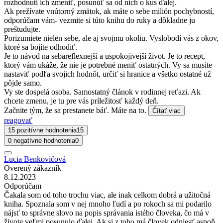
rozhodnutí ich zmeniť, posunúť sa od nich o kus ďalej.
Ak prežívate vnútorný zmätok, ak máte o sebe milión pochybností,
odporúčam vám- vezmite si túto knihu do ruky a dôkladne ju
preštudujte.
Porizumiete nielen sebe, ale aj svojmu okoliu. Vyslobodí vás z okov,
ktoré sa bojíte odhodiť.
Je to návod na sebareflexnejší a uspokojivejší život. Je to recept,
ktorý vám ukáže, že nie je potrebné meniť ostatných. Vy sa musíte
nastaviť podľa svojich hodnôt, určiť si hranice a všetko ostatné už
pôjde samo.
Vy ste dospelá osoba. Samostatný článok v rodinnej reťazi. Ak
chcete zmenu, je tu pre vás príležitosť každý deň.
Začnite tým, že sa prestanete báť. Máte na to.
Čítať viac
reagovať
15 pozitívne hodnotenia
15
0 negatívne hodnotenia
0
Lucia Benkovičová
Overený zákazník
8.12.2023
Odporúčam
Čakala som od toho trochu viac, ale inak celkom dobrá a užitočná
kniha. Spoznala som v nej mnoho ľudí a po rokoch sa mi podarilo
nájsť to správne slovo na popis správania istého človeka, čo má v
živote veľmi posunulo ďalej. Ak si z toho má človek odniesť aspoň