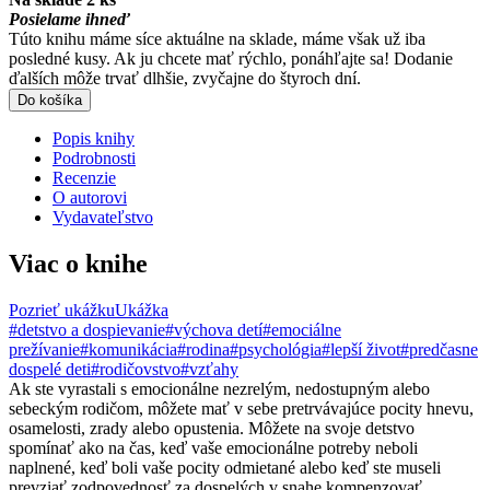
Posielame ihneď
Túto knihu máme síce aktuálne na sklade, máme však už iba
posledné kusy. Ak ju chcete mať rýchlo, ponáhľajte sa! Dodanie
ďalších môže trvať dlhšie, zvyčajne do štyroch dní.
Do košíka
Popis knihy
Podrobnosti
Recenzie
O autorovi
Vydavateľstvo
Viac o knihe
Pozrieť ukážku
Ukážka
#detstvo a dospievanie
#výchova detí
#emociálne
prežívanie
#komunikácia
#rodina
#psychológia
#lepší život
#predčasne
dospelé deti
#rodičovstvo
#vzťahy
Ak ste vyrastali s emocionálne nezrelým, nedostupným alebo
sebeckým rodičom, môžete mať v sebe pretrvávajúce pocity hnevu,
osamelosti, zrady alebo opustenia. Môžete na svoje detstvo
spomínať ako na čas, keď vaše emocionálne potreby neboli
naplnené, keď boli vaše pocity odmietané alebo keď ste museli
prevziať zodpovednosť za dospelých v snahe kompenzovať