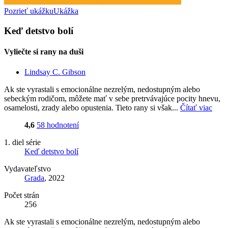
Pozrieť ukážku
Ukážka
Keď detstvo bolí
Vyliečte si rany na duši
Lindsay C. Gibson
Ak ste vyrastali s emocionálne nezrelým, nedostupným alebo
sebeckým rodičom, môžete mať v sebe pretrvávajúce pocity hnevu,
osamelosti, zrady alebo opustenia. Tieto rany si však...
Čítať viac
4,6
58 hodnotení
1. diel série
Keď detstvo bolí
Vydavateľstvo
Grada
, 2022
Počet strán
256
Ak ste vyrastali s emocionálne nezrelým, nedostupným alebo