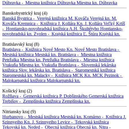
Dúbravka -
Miestna knižnica Dúbravka
Miestna kn. Dúbravka
Banskobystrický kraj (4)
Banská Bystrica -
Verejná knižnica M. Kováča
Verejná kn. M.
Kováča
Kremnica -
Knižnica J. Kollára
Kn. J. Kollára
Veľký Krtíš
-
Hontiansko-novohradská knižnica A.H. Škultétyho
Hontiansko-
novohradská kn.
Zvolen -
Krajská knižnica Ľ. Štúra
Krajská kn.
Bratislavský kraj (8)
Bratislava -
Knižnica Nové Mesto
Kn. Nové Mesto
Bratislava -
Mestská knižnica
Mestská kn.
Bratislava -
Miestna knižnica
Petržalka
Miestna kn. Petržalka
Bratislava -
Miestna knižnica
Vrakuňa
Miestna kn. Vrakuňa
Bratislava -
Slovenská lekárska
knižnica
Slov. lekárska kn.
Bratislava -
Staromestská knižnica
Staromestská kn.
Malacky -
Knižnica MCK
Kn. MCK
Pezinok -
Malokarpatská knižnica
Malokarpatská kn.
Košický kraj (2)
Rožňava -
Gemerská knižnica P. Dobšinského
Gemerská knižnica
Trebišov -
Zemplínska knižnica
Zemplínska kn.
Nitriansky kraj (9)
Hurbanovo -
Mestská knižnica
Mestská kn.
Komárno -
Knižnica J.
Szinnyeiho
Kn. J. Szinnyeiho
Levice -
Tekovská knižnica
Tekovská kn.
Neded -
Obecná knižnica
Obecná kn.
Nitra -