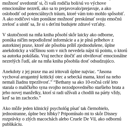
možnosť uvedomiť si, či vaši rodičia boli/sú vo výchove
emocionálne nezrelí, ako sa to prejavovalo/prejavuje, a ako
oslobodiť od potenciálnych tráum, ktoré vám toto mohlo spôsobiť.
A ako rodičovi vám ponúkne možnosť preskúmať svoju emočnú
zrelosť a uistiť sa, že si s deťmi budujete zdravé vzťahy.
V skutočnosti na mňa kniha pôsobí skôr laicky ako odborne,
ponúka ničím nepodložené informácie a a je plná príbehov z
autorkinej praxe, ktoré ale pôsobia príliš zjednodušene, úplne
anekdoticky a väčšinou som v nich nevedela nájst tú pointu, o ktorú
sa autorka pokúšala. Vraj nechce útočiť ani obviňovať emocionálne
nezrelých ľudí, ale na mňa kniha pôsobila dosť odsudzujúco.
Anekdoty z jej praxe ma asi iritovali úplne najviac. “Jasona
vychoval arogantný kritický otec a sebecká mama, ktorí na neho
nemali žiadnu trpezlivosť.” “Bethany sa ako 10-ročná celé leto
starala o maličkého syna svojho nezodpovedného staršieho brata a
jeho novej manželky, ktorí si radi užívali a chodili na párty vždy,
keď sa im zachcelo.”
Ako môže jeden klinický psychológ písať tak čiernobielo,
jednostranne, úplne bez hĺbky? Pripomínalo mi to skôr Disney
rozprávky o zlých macochách alebo Cruele De Vil, ako odbornú
publikáciu.