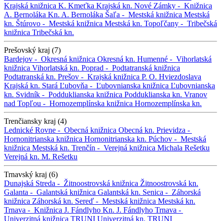
Krajská knižnica K. Kmeťka
Krajská kn.
Nové Zámky -
Knižnica
A. Bernoláka
Kn. A. Bernoláka
Šaľa -
Mestská knižnica
Mestská
kn.
Štúrovo -
Mestská knižnica
Mestská kn.
Topoľčany -
Tribečská
knižnica
Tribečská kn.
Prešovský kraj (7)
Bardejov -
Okresná knižnica
Okresná kn.
Humenné -
Vihorlatská
knižnica
Vihorlatská kn.
Poprad -
Podtatranská knižnica
Podtatranská kn.
Prešov -
Krajská knižnica P. O. Hviezdoslava
Krajská kn.
Stará Ľubovňa -
Ľubovnianska knižnica
Ľubovnianska
kn.
Svidník -
Podduklianska knižnica
Podduklianska kn.
Vranov
nad Topľou -
Hornozemplínska knižnica
Hornozemplínska kn.
Trenčiansky kraj (4)
Lednické Rovne -
Obecná knižnica
Obecná kn.
Prievidza -
Hornonitrianska knižnica
Hornonitrianska kn.
Púchov -
Mestská
knižnica
Mestská kn.
Trenčín -
Verejná knižnica Michala Rešetku
Verejná kn. M. Rešetku
Trnavský kraj (6)
Dunajská Streda -
Žitnoostrovská knižnica
Žitnoostrovská kn.
Galanta -
Galantská knižnica
Galantská kn.
Senica -
Záhorská
knižnica
Záhorská kn.
Sereď -
Mestská knižnica
Mestská kn.
Trnava -
Knižnica J. Fándlyho
Kn. J. Fándlyho
Trnava -
Univerzitná knižnica TRUNI
Univerzitná kn. TRUNI