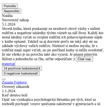
Pomohlo
Nepomohlo
Natália
Neoverený nákup
5.1.2024
Skvelá kniha, ktorá poukazuje na nezdravé citové väzby s našimi
rodičmi a negatívne následky týchto väzieb na náš život. Každý kto
nemá ideálny vzťah so svojimi rodičmi ich pohavu/správanie nájde
v knihe opísané. Taktiež sa aj dozviete prečo ste taký aký ste na
základe výchovy vašich rodičov. Niektorí si možno myslia, že s
rodičmi majú super vzťah, no po prečítaní knihy si môžu uvedomiť,
že nie všetko je na povrchu také ako vyzerá. Je písaná pútavým
štýlom a jednoducho sa číta, určite odporúčam :)
Čítať viac
reagovať
14 pozitívne hodnotenia
14
0 negatívne hodnotenia
0
Zuzana Funtova
Overený zákazník
1.1.2024
Keď detstvo bolí
Opäť raz vynikajúca psychologická literatúra pre tých, ktorí sa
rozhodli pochopiť vzorce správania zakotvené v generaciach a sú