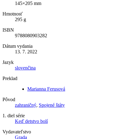
145×205 mm
Hmotnosť
295 g
ISBN
9788080903282
Dátum vydania
13. 7. 2022
Jazyk
slovenčina
Preklad
Marianna Ferusová
Pôvod
zahraničný
,
Spojené štáty
1. diel série
Keď detstvo bolí
Vydavateľstvo
Grada