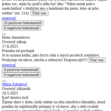
jednu vec, mala by podľa mňa byť táto: "Nikto nemá právo
zaobchádzať s druhými ako s handrami iba preto, lebo sú jeho
rodina" (str. 214).
Čítať viac
reagovať
15 pozitívne hodnotenia
15
0 negatívne hodnotenia
0
Hana Janouskova
Overený nákup
17.8.2023
Pomaha mi pochopit
Je to uzasna kniha, jako bych cetla o mych pocitech zoufalstvi.
Poskytuje mi ulevu, utechu a sebeuctu! Doporucuji!!!!
Čítať viac
reagovať
8 pozitívne hodnotenia
8
0 negatívne hodnotenia
0
Mária Zubalová
Overený zákazník
10.5.2023
Keď detstvo bolí
Žijeme dnes v dobe, kedy máme na trhu množstvo literatúry, ktorá
ponúka tie najrôznejšie prístupy k výchove, aby z detí vyrástli
vyrovnaní a emocionálne zdraví ľudia. Generácia našich rodičov