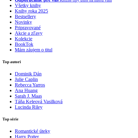
Knižné tipy ušité na mieru vám
Všetky knihy
Knihy roka 2025
Bestsellery
Novinky
Pripravované
Akcie a zľavy
Kolekcie
BookTok
Mám záujem o titul
Top autori
Dominik Dán
Julie Caplin
Rebecca Yarros
Ana Huang
Sarah J. Maas
Táňa Keleová Vasilková
Lucinda Riley
Top série
Romantické úteky
Harry Potter