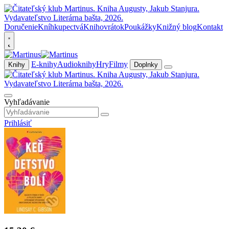
Doručenie
Kníhkupectvá
Knihovrátok
Poukážky
Knižný blog
Kontakt
E-knihy
Audioknihy
Hry
Filmy
Knihy
Doplnky
Vyhľadávanie
Prihlásiť