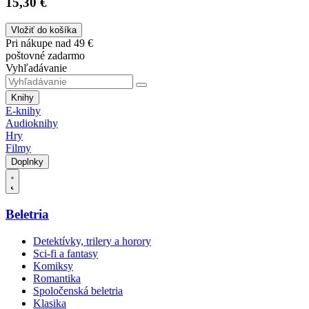
15,30 €
Vložiť do košíka
Pri nákupe nad 49 €
poštovné zadarmo
Vyhľadávanie
Knihy
E-knihy
Audioknihy
Hry
Filmy
Doplnky
Beletria
Detektívky, trilery a horory
Sci-fi a fantasy
Komiksy
Romantika
Spoločenská beletria
Klasika