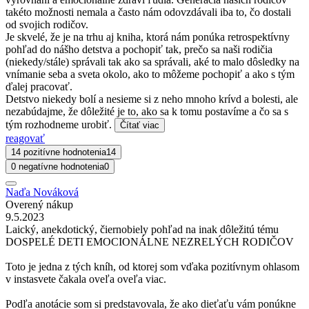
takéto možnosti nemala a často nám odovzdávali iba to, čo dostali
od svojich rodičov.
Je skvelé, že je na trhu aj kniha, ktorá nám ponúka retrospektívny
pohľad do nášho detstva a pochopiť tak, prečo sa naši rodičia
(niekedy/stále) správali tak ako sa správali, aké to malo dôsledky na
vnímanie seba a sveta okolo, ako to môžeme pochopiť a ako s tým
ďalej pracovať.
Detstvo niekedy bolí a nesieme si z neho mnoho krívd a bolesti, ale
nezabúdajme, že dôležité je to, ako sa k tomu postavíme a čo sa s
tým rozhodneme urobiť.
Čítať viac
reagovať
14 pozitívne hodnotenia
14
0 negatívne hodnotenia
0
Naďa Nováková
Overený nákup
9.5.2023
Laický, anekdotický, čiernobiely pohľad na inak dôležitú tému
DOSPELÉ DETI EMOCIONÁLNE NEZRELÝCH RODIČOV
Toto je jedna z tých kníh, od ktorej som vďaka pozitívnym ohlasom
v instasvete čakala oveľa oveľa viac.
Podľa anotácie som si predstavovala, že ako dieťaťu vám ponúkne