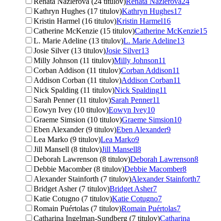
Renáta Názlerová (24 titulov)
Renáta Názlerová
24
Kathryn Hughes (17 titulov)
Kathryn Hughes
17
Kristin Harmel (16 titulov)
Kristin Harmel
16
Catherine McKenzie (15 titulov)
Catherine McKenzie
15
L. Marie Adeline (13 titulov)
L. Marie Adeline
13
Josie Silver (13 titulov)
Josie Silver
13
Milly Johnson (11 titulov)
Milly Johnson
11
Corban Addison (11 titulov)
Corban Addison
11
Addison Corban (11 titulov)
Addison Corban
11
Nick Spalding (11 titulov)
Nick Spalding
11
Sarah Penner (11 titulov)
Sarah Penner
11
Eowyn Ivey (10 titulov)
Eowyn Ivey
10
Graeme Simsion (10 titulov)
Graeme Simsion
10
Eben Alexander (9 titulov)
Eben Alexander
9
Lea Marko (9 titulov)
Lea Marko
9
Jill Mansell (8 titulov)
Jill Mansell
8
Deborah Lawrenson (8 titulov)
Deborah Lawrenson
8
Debbie Macomber (8 titulov)
Debbie Macomber
8
Alexander Stainforth (7 titulov)
Alexander Stainforth
7
Bridget Asher (7 titulov)
Bridget Asher
7
Katie Cotugno (7 titulov)
Katie Cotugno
7
Romain Puértolas (7 titulov)
Romain Puértolas
7
Catharina Ingelman-Sundberg (7 titulov)
Catharina