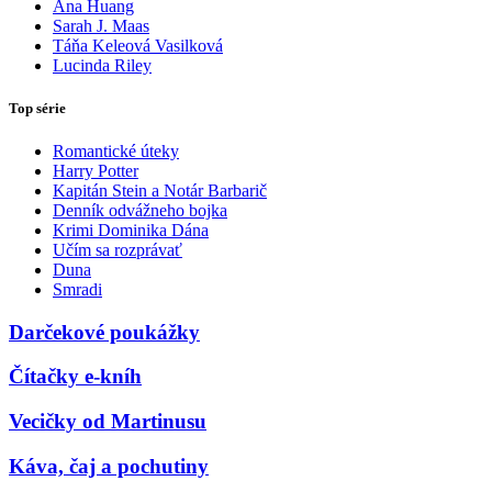
Ana Huang
Sarah J. Maas
Táňa Keleová Vasilková
Lucinda Riley
Top série
Romantické úteky
Harry Potter
Kapitán Stein a Notár Barbarič
Denník odvážneho bojka
Krimi Dominika Dána
Učím sa rozprávať
Duna
Smradi
Darčekové poukážky
Čítačky e-kníh
Vecičky od Martinusu
Káva, čaj a pochutiny