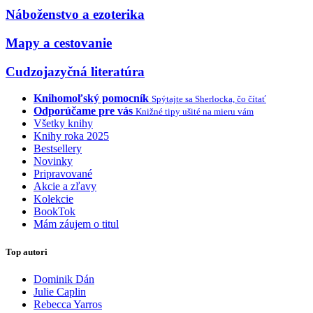
Náboženstvo a ezoterika
Mapy a cestovanie
Cudzojazyčná literatúra
Knihomoľský pomocník
Spýtajte sa Sherlocka, čo čítať
Odporúčame pre vás
Knižné tipy ušité na mieru vám
Všetky knihy
Knihy roka 2025
Bestsellery
Novinky
Pripravované
Akcie a zľavy
Kolekcie
BookTok
Mám záujem o titul
Top autori
Dominik Dán
Julie Caplin
Rebecca Yarros