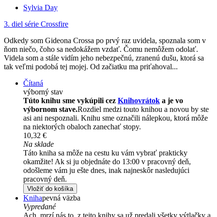
Sylvia Day
3. diel série
Crossfire
Odkedy som Gideona Crossa po prvý raz uvidela, spoznala som v
ňom niečo, čoho sa nedokážem vzdať. Čomu nemôžem odolať.
Videla som a stále vidím jeho nebezpečnú, zranenú dušu, ktorá sa
tak veľmi podobá tej mojej. Od začiatku ma priťahoval...
Čítaná
výborný stav
Túto knihu sme vykúpili cez
Knihovrátok
a je vo
výbornom stave.
Rozdiel medzi touto knihou a novou by ste
asi ani nespoznali. Knihu sme označili nálepkou, ktorá môže
na niektorých obaloch zanechať stopy.
10,32 €
Na sklade
Táto kniha sa môže na cestu ku vám vybrať prakticky
okamžite! Ak si ju objednáte do 13:00 v pracovný deň,
odošleme vám ju ešte dnes, inak najneskôr nasledujúci
pracovný deň.
Vložiť do košíka
Kniha
pevná väzba
Vypredané
Ach, mrzí nás to, z tejto knihy sa už predali všetky výtlačky a