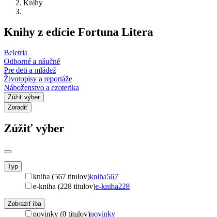
Knihy
Knihy z edície Fortuna Litera
Beletria
Odborné a náučné
Pre deti a mládež
Životopisy a reportáže
Náboženstvo a ezoterika
Zúžiť výber
Zoradiť
Zúžiť výber
Typ
kniha (567 titulov)
kniha
567
e-kniha (228 titulov)
e-kniha
228
Zobraziť iba
novinky (0 titulov)
novinky