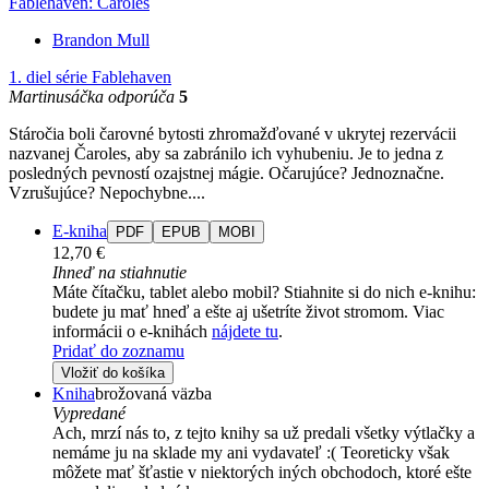
Fablehaven: Čaroles
Brandon Mull
1. diel série
Fablehaven
Martinusáčka odporúča
5
Stáročia boli čarovné bytosti zhromažďované v ukrytej rezervácii
nazvanej Čaroles, aby sa zabránilo ich vyhubeniu. Je to jedna z
posledných pevností ozajstnej mágie. Očarujúce? Jednoznačne.
Vzrušujúce? Nepochybne....
E-kniha
PDF
EPUB
MOBI
12,70 €
Ihneď na stiahnutie
Máte čítačku, tablet alebo mobil? Stiahnite si do nich e-knihu:
budete ju mať hneď a ešte aj ušetríte život stromom. Viac
informácii o e-knihách
nájdete tu
.
Pridať do zoznamu
Vložiť do košíka
Kniha
brožovaná väzba
Vypredané
Ach, mrzí nás to, z tejto knihy sa už predali všetky výtlačky a
nemáme ju na sklade my ani vydavateľ :( Teoreticky však
môžete mať šťastie v niektorých iných obchodoch, ktoré ešte