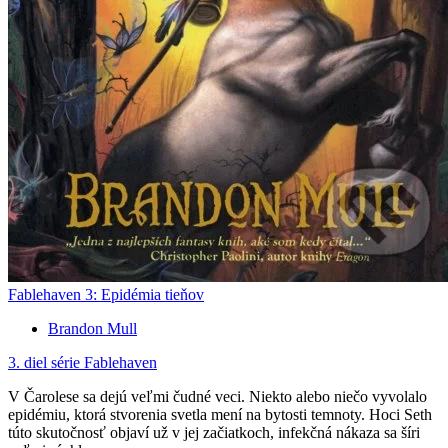
Fablehaven 3: Epidémia tieňov
Brandon Mull
3. diel série
Fablehaven
V Čarolese sa dejú veľmi čudné veci. Niekto alebo niečo vyvolalo
epidémiu, ktorá stvorenia svetla mení na bytosti temnoty. Hoci Seth
túto skutočnosť objaví už v jej začiatkoch, infekčná nákaza sa šíri