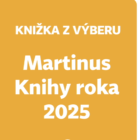
Doručenie
Kníhkupectvá
Knihovrátok
Poukážky
Knižný blog
Kontakt
E-knihy
Audioknihy
Hry
Filmy
Knihy
Doplnky
Vyhľadávanie
Prihlásiť
Vyhľadávanie
Knihy
E-knihy
Audioknihy
Hry
Filmy
Doplnky