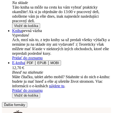
Na sklade
Táto kniha sa môže na cestu ku vám vybrať prakticky
okamžite! Ak si ju objednáte do 13:00 v pracovný deň,
odošleme vám ju ešte dnes, inak najneskôr nasledujúci
pracovný deň.
Vložiť do košíka
Kniha
pevná väzba
Vypredané
Ach, mrzí nás to, z tejto knihy sa už predali všetky výtlačky a
nemáme ju na sklade my ani vydavateľ :( Teoreticky však
môžete mať šťastie v niektorých iných obchodoch, ktoré ešte
nepredali posledné kusy.
Pridať do zoznamu
E-kniha
PDF
EPUB
MOBI
12,70 €
Ihneď na stiahnutie
Máte čítačku, tablet alebo mobil? Stiahnite si do nich e-knihu:
budete ju mať hneď a ešte aj ušetríte život stromom. Viac
informácii o e-knihách
nájdete tu
.
Pridať do zoznamu
Vložiť do košíka
Ďalšie formáty