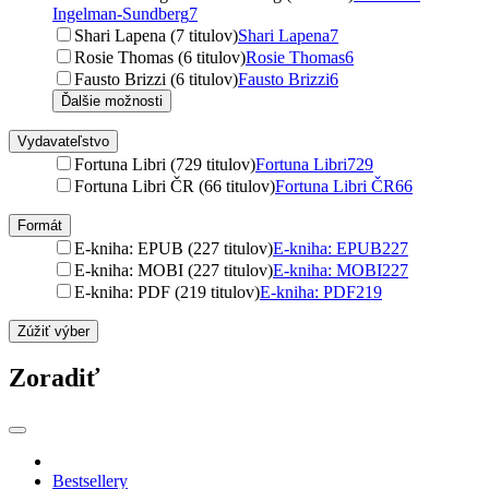
Ingelman-Sundberg
7
Shari Lapena (7 titulov)
Shari Lapena
7
Rosie Thomas (6 titulov)
Rosie Thomas
6
Fausto Brizzi (6 titulov)
Fausto Brizzi
6
Ďalšie možnosti
Vydavateľstvo
Fortuna Libri (729 titulov)
Fortuna Libri
729
Fortuna Libri ČR (66 titulov)
Fortuna Libri ČR
66
Formát
E-kniha: EPUB (227 titulov)
E-kniha: EPUB
227
E-kniha: MOBI (227 titulov)
E-kniha: MOBI
227
E-kniha: PDF (219 titulov)
E-kniha: PDF
219
Zúžiť výber
Zoradiť
Bestsellery