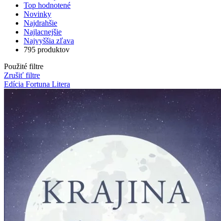
Top hodnotené
Novinky
Najdrahšie
Najlacnejšie
Najvyššia zľava
795 produktov
Použité filtre
Zrušiť filtre
Edícia Fortuna Litera