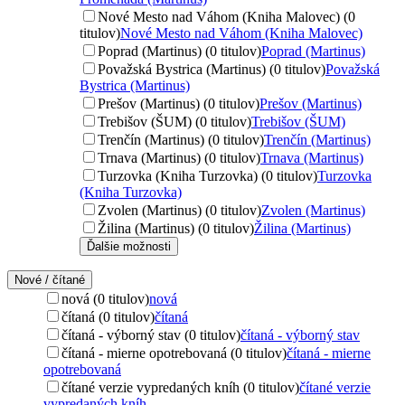
Nové Mesto nad Váhom (Kniha Malovec) (0
titulov)
Nové Mesto nad Váhom (Kniha Malovec)
Poprad (Martinus) (0 titulov)
Poprad (Martinus)
Považská Bystrica (Martinus) (0 titulov)
Považská
Bystrica (Martinus)
Prešov (Martinus) (0 titulov)
Prešov (Martinus)
Trebišov (ŠUM) (0 titulov)
Trebišov (ŠUM)
Trenčín (Martinus) (0 titulov)
Trenčín (Martinus)
Trnava (Martinus) (0 titulov)
Trnava (Martinus)
Turzovka (Kniha Turzovka) (0 titulov)
Turzovka
(Kniha Turzovka)
Zvolen (Martinus) (0 titulov)
Zvolen (Martinus)
Žilina (Martinus) (0 titulov)
Žilina (Martinus)
Ďalšie možnosti
Nové / čítané
nová (0 titulov)
nová
čítaná (0 titulov)
čítaná
čítaná - výborný stav (0 titulov)
čítaná - výborný stav
čítaná - mierne opotrebovaná (0 titulov)
čítaná - mierne
opotrebovaná
čítané verzie vypredaných kníh (0 titulov)
čítané verzie
vypredaných kníh