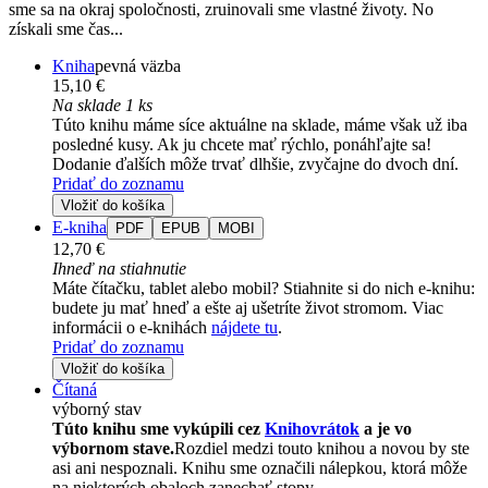
sme sa na okraj spoločnosti, zruinovali sme vlastné životy. No
získali sme čas...
Kniha
pevná väzba
15,10 €
Na sklade 1 ks
Túto knihu máme síce aktuálne na sklade, máme však už iba
posledné kusy. Ak ju chcete mať rýchlo, ponáhľajte sa!
Dodanie ďalších môže trvať dlhšie, zvyčajne do dvoch dní.
Pridať do zoznamu
Vložiť do košíka
E-kniha
PDF
EPUB
MOBI
12,70 €
Ihneď na stiahnutie
Máte čítačku, tablet alebo mobil? Stiahnite si do nich e-knihu:
budete ju mať hneď a ešte aj ušetríte život stromom. Viac
informácii o e-knihách
nájdete tu
.
Pridať do zoznamu
Vložiť do košíka
Čítaná
výborný stav
Túto knihu sme vykúpili cez
Knihovrátok
a je vo
výbornom stave.
Rozdiel medzi touto knihou a novou by ste
asi ani nespoznali. Knihu sme označili nálepkou, ktorá môže
na niektorých obaloch zanechať stopy.