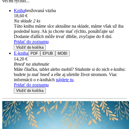
veľmi rýchlo...
Kniha
brožovaná väzba
18,60 €
Na sklade 2 ks
Túto knihu máme síce aktuálne na sklade, máme však už iba
posledné kusy. Ak ju chcete mať rýchlo, ponáhľajte sa!
Dodanie ďalších môže trvať dlhšie, zvyčajne do 8 dní.
Pridať do zoznamu
Vložiť do košíka
E-kniha
PDF
EPUB
MOBI
14,20 €
Ihneď na stiahnutie
Máte čítačku, tablet alebo mobil? Stiahnite si do nich e-knihu:
budete ju mať hneď a ešte aj ušetríte život stromom. Viac
informácii o e-knihách
nájdete tu
.
Pridať do zoznamu
Vložiť do košíka