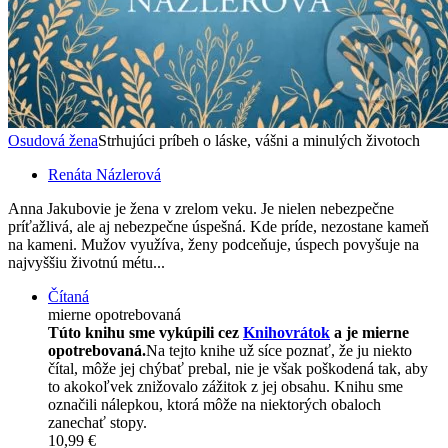
Osudová žena
Strhujúci príbeh o láske, vášni a minulých životoch
Renáta Názlerová
Anna Jakubovie je žena v zrelom veku. Je nielen nebezpečne
príťažlivá, ale aj nebezpečne úspešná. Kde príde, nezostane kameň
na kameni. Mužov využíva, ženy podceňuje, úspech povyšuje na
najvyššiu životnú métu...
Čítaná
mierne opotrebovaná
Túto knihu sme vykúpili cez
Knihovrátok
a je mierne
opotrebovaná.
Na tejto knihe už síce poznať, že ju niekto
čítal, môže jej chýbať prebal, nie je však poškodená tak, aby
to akokoľvek znižovalo zážitok z jej obsahu. Knihu sme
označili nálepkou, ktorá môže na niektorých obaloch
zanechať stopy.
10,99 €