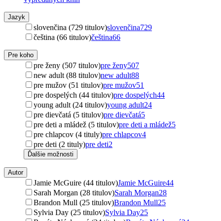
Jazyk
slovenčina (729 titulov)
slovenčina
729
čeština (66 titulov)
čeština
66
Pre koho
pre ženy (507 titulov)
pre ženy
507
new adult (88 titulov)
new adult
88
pre mužov (51 titulov)
pre mužov
51
pre dospelých (44 titulov)
pre dospelých
44
young adult (24 titulov)
young adult
24
pre dievčatá (5 titulov)
pre dievčatá
5
pre deti a mládež (5 titulov)
pre deti a mládež
5
pre chlapcov (4 tituly)
pre chlapcov
4
pre deti (2 tituly)
pre deti
2
Ďalšie možnosti
Autor
Jamie McGuire (44 titulov)
Jamie McGuire
44
Sarah Morgan (28 titulov)
Sarah Morgan
28
Brandon Mull (25 titulov)
Brandon Mull
25
Sylvia Day (25 titulov)
Sylvia Day
25