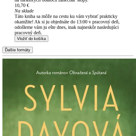
10,70 €
Na sklade
Táto kniha sa môže na cestu ku vám vybrať prakticky
okamžite! Ak si ju objednáte do 13:00 v pracovný deň,
odošleme vám ju ešte dnes, inak najneskôr nasledujúci
pracovný deň.
Vložiť do košíka
Ďalšie formáty