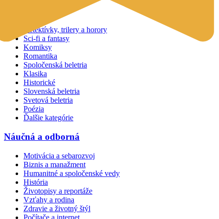
Beletria
Detektívky, trilery a horory
Sci-fi a fantasy
Komiksy
Romantika
Spoločenská beletria
Klasika
Historické
Slovenská beletria
Svetová beletria
Poézia
Ďalšie kategórie
Náučná a odborná
Motivácia a sebarozvoj
Biznis a manažment
Humanitné a spoločenské vedy
História
Životopisy a reportáže
Vzťahy a rodina
Zdravie a životný štýl
Počítače a internet