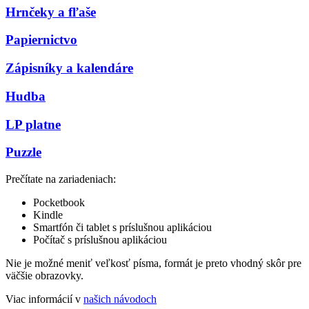
Hrnčeky a fľaše
Papiernictvo
Zápisníky a kalendáre
Hudba
LP platne
Puzzle
Prečítate na zariadeniach:
Pocketbook
Kindle
Smartfón či tablet s príslušnou aplikáciou
Počítač s príslušnou aplikáciou
Nie je možné meniť veľkosť písma, formát je preto vhodný skôr pre
väčšie obrazovky.
Viac informácií v
našich návodoch