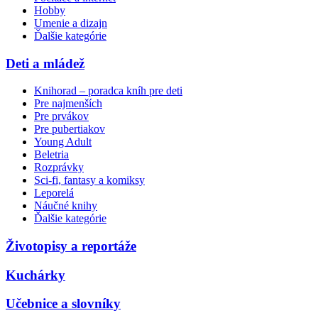
Hobby
Umenie a dizajn
Ďalšie kategórie
Deti a mládež
Knihorad – poradca kníh pre deti
Pre najmenších
Pre prvákov
Pre pubertiakov
Young Adult
Beletria
Rozprávky
Sci-fi, fantasy a komiksy
Leporelá
Náučné knihy
Ďalšie kategórie
Životopisy a reportáže
Kuchárky
Učebnice a slovníky